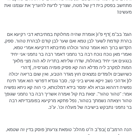
מתחשב בפסק בית דין של מטה, שצריך לדעת להעריך את עצמנו ואת
מעשינו!
הגמ
'
בב"מ
)דף פ"ו( אומרת שהיה מחלוקת במתיבתא דבי
רקיעא
אם
בהרת קודמת לשער לבן טמא ואם שער לבן קודם לבהרת טהור. ספק,
הקדוש ברוך הוא אומר טהור
וכולהו
מתיבתא
דרקיעא
אמרי טמא,
ואמרי מאן נוכח
נוכח
רבה בר נחמני
דאמר
רבה בר נחמני אני יחיד
בנגעים אני יחיד באהלות, שדרו
שליחא
בתריה לא הוה מצי מלאך
המות למקרב ליה
מדלא
הוה
קא
פסיק
פומיה
מגרסיה
, ]דהרי
כשיושבים ולומדים נמצאים חוץ מגדר הטבע, ואין שום בריאה יכולה
לו[
אדהכי
נשב
זיקא
ואויש ביני קני, סבר
גונדא
דפרשי
הוא אמר
תינח
נפשיה
דההוא
גברא ולא ימסר
בידא
דמלכותא
, כי הוה
קא
ניחא
נפשיה
אמר: "טהור
טהור
". יצאת בת קול ואמרה אשריך רבה בר נחמני שגופך
טהור
ויצאתה
נשמתך בטהור, נפל
פתקא
מרקיעא
בפומבדיתא
רבה
בר נחמני נתבקש בישיבה של מעלה
וכו
'.
ע"כ
.
הנה
הרמב"ם
)בפ"ב
ה"ט
מהלכ
' טומאת צרעת( פוסק בדין זה שטמא,