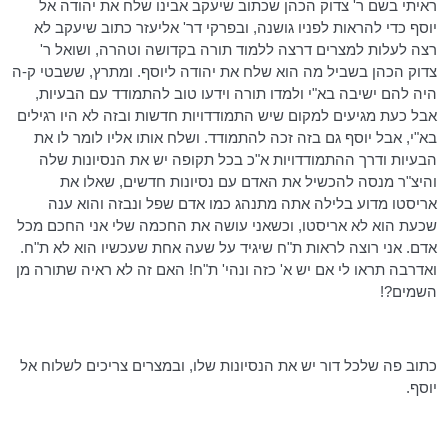
ראיתי בשם ר' צדוק הכהן שכתוב שיעקב אבינו שלח את יהודה אל
יוסף כדי להראות לפניו
גושנה
, ובפרקי דר' אליעזר כתוב שיעקב לא
רצה לעלות למצרים
דרצה
ללמוד תורה בקדושה וטהרה, ושואל ר'
צדוק הכהן בשביל מה הוא שלח את יהודה ליוסף. ומתרץ, ששבטי ק-ה
היה להם ישיבה בא"י ולמדו תורה וידעו טוב להתמודד עם הבעיות,
אבל כעת מגיעים למקום שיש התמודדויות חדשות ובזה לא היו רגילים
בא"י, אבל יוסף גם בזה זכה להתמודד. ושלח אותו אליו לומר לו את
הבעיות ודרך ההתמודדויות א"כ בכל תקופה יש את הנסיונות שלה
והיצ"ר
מנסה להכשיל את האדם עם נסיונות חדשים, שאלו את
אריסטו
מדוע בלילה אתה מתנהג כמו אדם שפל ונבזה והוא ענה
שכעת הוא לא
אריסטו
, וכשאני עושה את החכמה שלי אני החכם מכל
אדם. אני רוצה לראות ת"ח שיגיד על שעה אחת שעכשיו הוא לא ת"ח.
ואדרבה תראו לי אם יש א' כזה ונהי' ת"ח! האם זה לא ראיה שתורה מן
השמים?!
כתוב פה שלכל דור יש את הנסיונות שלו, ובמצרים צריכים לשלוח אל
יוסף.