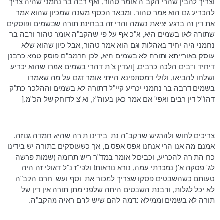
וצריך להבין שהרי הקב"ה אומר טהור, ואף רבה בר נחמני שהיה צריך
להכריע גם הוא אמר טהור. ומבאר הכסף משנה שמכיון שהוא אמר
את דין זה ברגע יציאת נשמה והרי זה בבחינת תורה שבשמים ופוסקים
שתורה לאו בשמים היא, א"כ אף על פי שהקב"ה אומר טהור ורבה בר
נחמני היה יחיד באהלות וגם הוא אמר טהור, אבל כיון שהוא שלא
עוסק באורייתא ותורה לא בשמים היא, לכן
הרמב"ם
פוסק טמא כרבנן
דיחיד
ורבים הלכה כרבים. ]ועדין
צ"ת
דהרי בשמים אמרו שהוא יכריע
ושלחו להביאו, ולולי
דמסתפינא
הייתי אומר דגם על מה שאמרו
בשמים
דרבה
בר נחמני יכריע
קיי"ל
דתורה
לא בשמים וההלכה כת"ק
דהו"ל
דין רבים ואפי' אם אמר כאן בעוה"ז, וא"צ לדוחק של
הכ"מ
.[
צריכים לחוש ולהרגיש שהקב"ה נתן בידינו תורה שהיא חמדה גנוזה.
אמנם מה אנו הרי אנחנו אפס אפסים, אך כשעוסקים בתורה יש בידינו
כח התורה להכריע, וכביכול אומר
במד"ר
ריש תרומה )שמות פרשה
לג' פסקה א'( נמכרתי עמה, נורא נוראות!
ולפי"ז
נ"ל
דאולי
זה היה
טעותם כשהשבטים פסקו שצריך למכור את יוסף ועשו חרם הקב"ה
לא יכל לגלות, והבנת השבטים היתה שלפני מתן תורה אין דין של
תורה לא בשמים וממילא נדמה להם שיש להם ראיה מהקב"ה.