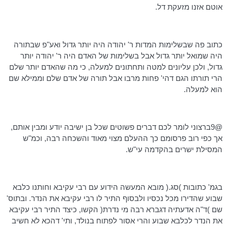
אוטם אזנו מזעקת דל.
כתוב פה
שבשלימות
המדות ר' יהודה היה יותר גדול ואע"פ שבתורה
היה שמואל יותר גדול אבל
בשלימות
של האדם היה ר' יהודה יותר
גדול, ולכן עליונים למטה ותחתונים למעלה, כי מה שהאדם יותר שלם
הרי תורתו הגם
דהי
' פחות מרבו אבל תורה של אדם שלם וממילא שם
הוא למעלה.
@9ברצוני לומר לכם דברים פשוטים שכל בן ישיבה יודע ומבין אותם,
אך כפי רוב פרסומם כך ההעלם מצוי מאוד והשכחה רבה,
וכמ"ש
המסילת
ישרים בהקדמה
עי"ש
.
בגמ
' כתובות )
סג
.( מובא המעשה הידוע עם רבי עקיבא וחותנו
כלבא
שבוע שהדירו מכל נכסיו ולבסוף התיר לו רבי עקיבא את הנדר.
ובתוס
'
שם )ד"ה
אדעתיה
דגברא
רבה מי נדרת( הקשו, כיצד התיר רבי עקיבא
את הנדר
לכלבא
שבוע והרי אסור לפתוח בנולד,
ותי
'
דהכא
לא
חשיב