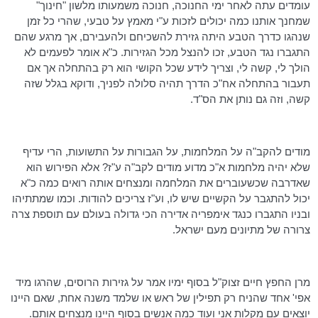
עומדים עתה לאחר ימי החנוכה, חנוכה משמעותו מלשון "חינוך"
שמחנך אותנו כמה יכולים לזכות ע"י מאמץ על טבעי, שהרי כל זמן
שנהגו כדרך הטבע היתה גזירת להשכיחם ולהעבירם, אך מרגע שהם
התגברו נגד הטבע, זכו להנצל מכל הגזירות. כ"א אומר לפעמים לא
הולך לי, קשה לי, וצריך לידע שכל הקושי הוא רק בהתחלה אך אם
תעבור בהתחלה אח"כ הדרך תהיה סלולה לפניך, ודוקא בגלל שזה
קשה, וזה גם נותן את
הס"ד
.
מודים להקב"ה על המלחמות, על הגבורות על התשועות, הרי עדיף
שלא יהיה מלחמות א"כ מדוע מודים לקב"ה ע"ז? אלא הפירוש הוא
שאדרבה שכשעוברים את המלחמה ומנצחים אותה רואים כמה כ"א
יכול להתגבר על הקשיים שיש לו, וע"ז צריכים להודות. וכמו שמתתיהו
ובניו התגברו כנגד אימפריה אדירה הכי גדולה בעולם עם תוספת צרה
צרורה של מתיונים מעם ישראל.
מרן החפץ חיים זצוק"ל בסוף ימיו אמר על גזירות הרוסים, שהרגו מיד
אפי' אחד שהניח רק תפילין של ראש או שלמד משנה אחת, שאם היינו
יוצאים עם מקלות אני ועוד כמה אנשים בסוף היינו מנצחים אותם.