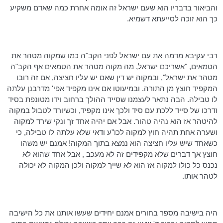
והביאור בדבריו הוא שעם ישראל זה אומה אחרת כמה שאדם משקיע
כך הוא זוכה
לסייעתא
דשמיא.
רבי עקיבא מדמה את עם ישראל לפני הקב"ה כמו שמקוה מטהר את
הטמאים, "אשריכם ישראל, מה מקוה מטהר את הטמאים אף הקב"ה
מטהר את ישראל", ובמקוה יש דין שאם יש עליו חציצה, אם זה רובו
המקפיד חוצץ מן התורה. ובמיעוטו אם אינו מקפיד אפי' מדרבנן עלתה
לו טבילה. הבה נתאר לעצמנו שסייד ההולך ברחוב וידו מטונפת בסיד
ודרכו של סייד ללכת עם סיד ולכך אינו מקפיד, וכשיורד לטבול במקוה
להיטהר אז הוא נהיה טהור. אבל אם יהיה אחד זך ונקי שירד למקוה
ושערה אחת תהיה חוץ למקוה
לכו"ע
ודאי שלא עלתה לו טבילה, כי
כשאחד שיש עליו חציצה הוא נמצא בתוך המקוה! אמנם יש משהו
חוצץ אך דברים שלא מקפידים זה לא מעכב , אבל אחד שהוא לא
נכנס כל כולו למקוה אז הוא לא שייך למקוה ולכן המקוה לא יכולה
לטהר אותו.
היה בישיבה מספר בחורים אמנם יחידים שעשו אותנו את כל הישיבה