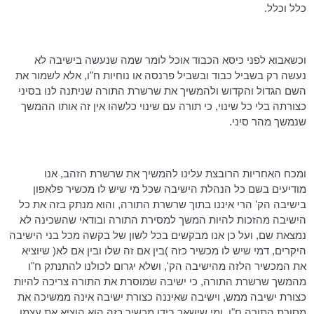
כלל וכלל.
וכשאבוא לפני כיסא הכבוד אוכל לומר שמה שנעשה בישיבה לא
נעשה רק בשביל כבוד ובשביל פרנסה או נוחיות ח"ו, אלא לשמור את
השם הגדול והקדוש ולהמשיך את שרשרת התורה שניתנה לנו בסיני
כצורתה בלי כל שינוי, כי תורה עם שינוי כלשהו אין זה אותו ההמשך
שנמשך מהר סיני.
ומכח האחריות הרובצת עלינו להמשיך את שרשרת הזהב, אנו
מודיעים בשם כל הנהלת הישיבה שכל מי שיש לו מכשיר פלאפון
בישיבה
הק
' הרי איננו בתוך שרשרת התורה, והוא מנתק בזה את כל
הישיבה מהזכות להיות המשך למסירת התורה ובודאי שהשכינה לא
נמצאת שם, ועל כן אנו מבקשים בכל לשון של בקשה מכל בני הישיבה
היקרים, דמי שיש לו מכשיר כזה )בין אם זה שלו ובין אם לא( שיוציא
את המכשיר הלזה מהישיבה
הק
', ושלא יגרום לכולנו להתנתק ח"ו
מהמשך שרשרת התורה, כי ישיבה שמוסרת את התורה צריכה להיות
כצורת ישיבה ממש, וישיבה שאיננה כצורת ישיבה אינה ממשיכה את
מסורת התורה ח"ו. ומי שישאר בידו מכשיר כזה הוא הוציא את עצמו