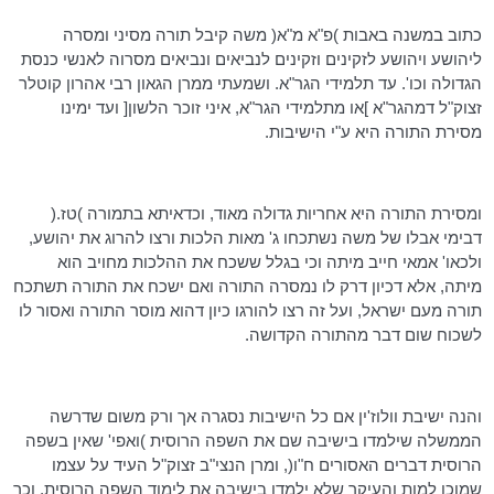
כתוב במשנה באבות )פ"א מ"א( משה קיבל תורה מסיני ומסרה
ליהושע ויהושע
לזקינים
וזקינים
לנביאים ונביאים מסרוה לאנשי כנסת
הגדולה
וכו
'. עד תלמידי
הגר"א
. ושמעתי
ממרן
הגאון רבי אהרון
קוטלר
זצוק"ל
דמהגר"א
]או מתלמידי
הגר"א
, איני זוכר הלשון[ ועד ימינו
מסירת התורה היא ע"י הישיבות.
ומסירת התורה היא אחריות גדולה מאוד,
וכדאיתא
בתמורה )
טז
.(
דבימי
אבלו של משה נשתכחו ג' מאות הלכות ורצו להרוג את יהושע,
ולכאו
'
אמאי
חייב מיתה וכי בגלל ששכח את ההלכות מחויב הוא
מיתה, אלא
דכיון
דרק
לו נמסרה התורה ואם ישכח את התורה תשתכח
תורה מעם ישראל, ועל זה רצו להורגו כיון
דהוא
מוסר התורה ואסור לו
לשכוח שום דבר מהתורה הקדושה.
והנה ישיבת
וולוז'ין
אם כל הישיבות נסגרה אך ורק משום שדרשה
הממשלה שילמדו בישיבה שם את השפה הרוסית )ואפי' שאין בשפה
הרוסית דברים האסורים ח"ו(, ומרן
הנצי"ב
זצוק"ל העיד על עצמו
שמוכן למות והעיקר שלא ילמדו בישיבה את לימוד השפה הרוסית, וכך