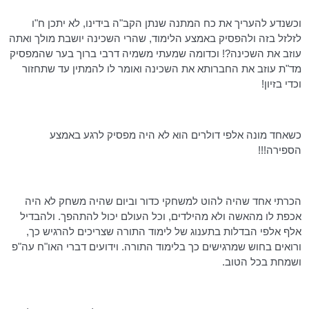
וכשנדע להעריך את כח המתנה שנתן הקב"ה בידינו, לא יתכן ח"ו
לזלזל בזה ולהפסיק באמצע הלימוד, שהרי השכינה יושבת מולך ואתה
עוזב את השכינה?! וכדומה שמעתי משמיה דרבי ברוך בער שהמפסיק
מד"ת
עוזב את החברותא את השכינה ואומר לו להמתין עד שתחזור
וכדי בזיון!
כשאחד מונה אלפי דולרים הוא לא היה מפסיק לרגע באמצע
הספירה!!!
הכרתי אחד שהיה להוט למשחקי כדור וביום שהיה משחק לא היה
אכפת לו מהאשה ולא מהילדים, וכל העולם יכול להתהפך. ולהבדיל
אלף אלפי הבדלות בתענוג של לימוד התורה שצריכים להרגיש כך,
ורואים בחוש שמרגישים כך בלימוד התורה. וידועים דברי
האו"ח
עה"פ
ושמחת בכל הטוב.