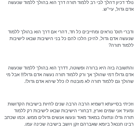
נולד
דכיון
דהלך
לבי רב ללמוד תורה דרך הוא בהולך ללמוד שנעשה
אדם גדול, עיי"ש.
ודברי
תוס
' נוראים ומחייבים כל חד, דהרי אם דרך הוא בהולך ללמוד
שנעשה אדם גדול, להיכן הלכו להם כל בני הישיבות שבאו לישיבות
ללמוד תורה?
והתשובה בזה היא ברורה ופשוטה,
דדרך
הוא בהולך ללמוד שנעשה
אדם גדול! דמי שהולך אך ורק ללמוד תורה נעשה אדם גדול!!! אבל מי
שהולך גם ללמוד תורה לא מובטח לו כלל שיהא אדם גדול!.
וזכיתי בסייעתא דשמיא הרבה
הרבה
שנים לחיות בישיבות הקדושות
ומעיד אני שמים וארץ,
דבחורי
הישיבות שבאו לישיבות רק ללמוד
תורה גדלו
ונתעלו
במאוד מאוד ונעשו אנשים גדולים ממש. וכמו שכתב
רבינו
חננאל ביומא שאברהם זקן ויושב בישיבה שכינה עמו.