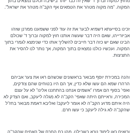
מחוץ למקוה וברוך ד' שאין זה כבר יותר בישיבה וכולם נמצאים בתוך
המקוה. "מה מקוה מטהר את הטמאים אף הקב"ה מטהר את ישראל".
זכינו בסייעתא דשמיא לבער את זה עוד לפני ששמענו ממרנן שזהו
אביזרייהו
, שאם היה דבר שעשה אותנו חוץ למקוה וברוך ד' שכולם
הבינו שאם יש כזה דבר חייבים להשליך אותו כדי שנימצא לגמרי בתוך
המקוה. ועכשיו כולנו נמצאים בתוך המקוה, אך נותר לנו להסיר את
החציצות.
והנה במכירת יוסף מבואר בראשונים שכשהם ראו את צער אביהם
הרהרו שמא הם עשו שלא כדין, אך הם היו בטוחים שהם צודקים,
ואפי' בסוף הם אמרו "אשמים אנחנו בהתחננו אלינו" לא על עצם
המכירה, וראייתם היתה שאפי' הקב"ה לא מגלה ליעקב, ואם הצדק לא
היה איתם מדוע הקב"ה לא אומר ליעקב! ואליבא
דאמת
מבואר בחז"ל
שהקב"ה לא גילה ליעקב כי עשו חרם.
ורואים כאן לימוד נורא בשבילנו, מהו כח החרם של האחים שהקב"ה