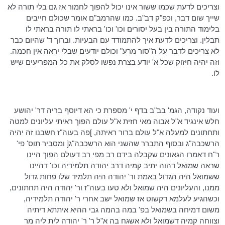
וצריכים לדעת שכמו ששור אינו יכול להפוך לחמור אז גם בלי תורה לא
שייך שום דבר,
וכפ"ק
דב"ב
. כמו
שהרמב"ם
אומר שכולם חייבים
בלימוד התורה בין בעל יסורים
וכו
'
וכו
' בראתי לו תורה בראתי לו
תבלין. וצריכים לדעת איך להתמודד עם הבעיות. וברוך ד' שהיום כבר
לא צריכים לדבר על ה"סור מרע" וכולם יודעים שבלי יראה אין חכמה.
וזה יהיה חיזוק שכל א' יודע בצרת נפשו לסלק את כל המפריעים שיש
לו.
ועוד נקודה,
הגמ
' בב"ב בדף י' מספרת כי הא
דיוסף
בריה דר' יהושע
חלש
אינגיד
א"ל
אבוה
מאי חזית א"ל עולם הפוך ראיתי עליונים למטה
ותחתונים למעלה א"ל עולם ברור ראיתה, ]פה בעוה"ז חשבנו זה יהיה
הרשכבה"ג
ובסוף התברר שהשני הוא
הרשכבה"ג
[ ומסביר
תוס
' פי'
ר"ח
דאמרו
הגאונים שקבלה בידם רב מפי רב
דעולם
הפוך היינו
שראה שמואל
דהוה
יתיב
קמיה
דרב
יהודה תלמידיה
וכו
' דהיינו
ששמואל היה הגדול באמת
ור
' יהודה היה תלמיד שלו פחות גדול
ממנו, והעליונים היה שמואל ולא טעו בעוה"ז
ור
' יהודה היה תחתונים,
וכשהגיע לעלמא
דקשוט
אז שמואל ישב אחרי ר' יהודה תלמידיה,
משום
דמיחה
בשמואל
בפ
' במה בהמה גבי ההיא
איתתא
דיתיה
וצווחה
קמיה
דשמואל
ולא
אשגח
בה א"ל ר'
ר'
יהודה לית ליה מר