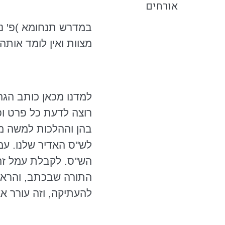
אורחים
במדרש
תנחומא
)פ' נ
מצוות ואין לומד אותה
למדנו מכאן כותב
הגה
רוצה לדעת כל פרט ופ
בהן וההלכות למשה מס
לש"ס האדיר שלנו. עמ
הש"ס. לקבלת עמל זה 
התורה שבכתב, והראה
להעתיקה, וזה עורר א