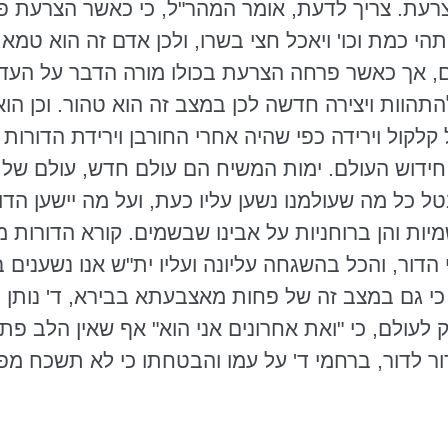
עת. צריך לדעת, אומר
המהר"ל
, כי כאשר הצרעת פ
תהי כמת
וכו
' ויאכל חצי בשרו, ולכן אדם זה הוא טמא
ם, אך כאשר פרחה הצרעת בכולו מורה הדבר על העדר
תהוות ויצירה חדשה לכן במצב זה הוא טהור. וכן הו
קלקול וירידה כפי שהיה אחרי החורבן וירידת הדורו
ידוש העולם. ימות המשיח הם עולם חדש, עולם של גי
ל כל מה שעולמנו נשען עליו כעת, ועל מה יישען הד
יות והן ברוחניות על אבינו שבשמים. קורא הדורות מ
 הדור, והכל בהשגחה עליונה ועליו
ית"ש
אנו נשענים ב
כי גם במצב זה של פחות
מאצבעתא
בבירא
, ד' נותן
 לעולם, כי "ואת אחרונים אני הוא" אף שאין הלב פת
ר לדור, ברחמי ד' על עמו והבטחתו כי לא תשכח מפי 