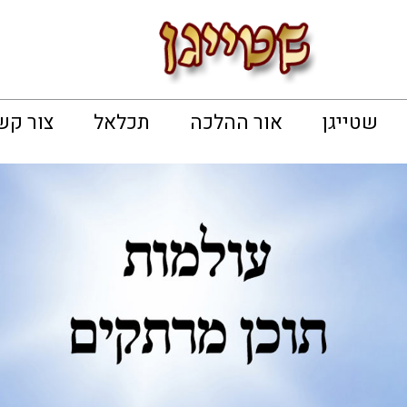
שטייגן
אור ההלכה
תכלאל
צור קש