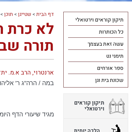
דף הבית
>
שטייגן
>
תוכן
>
תיקון קוראים וירטואלי
לא כרת ה
כל הכותרות
תורה שב
עשה זאת בעצמך
תימני נט
ספר אורחים
ארנטרוי, הרב א.מ. יתד נאמן יתד השבוע 
שכונת בית וגן
במה / הרה"ג ר' אליה
תיקון קוראים
וירטואלי
מגיד שיעורי הדף היו
הלכה יומית