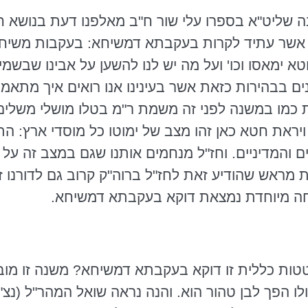
ה
שליט"א בספרו עלי שור
ח"ב
מאלפנו דעת בנושא חש
 אשר עתיד לקרות
בעקבתא
דמשיחא
: בעקבות
משיח
חטא ימאסו
וכו
' ועל מה יש לנו להשען על אבינו שבשמי
ים בבהירות כזאת אשר בעינינו אנו רואים איך מתאמת
ת כמו במשנה לפני זה משמת ר"מ בטלו מושלי משלי
ויראת חטא כאן זהו מצב של
ימוטו
כל מוסדי ארץ: הת
 והמדיניים. וחז"ל מנחמים אותנו שגם במצב זה על 
מראש שהודיע זאת לחז"ל ברוה"ק קרוב גם לדורנו זה
ה מיוחדת נמצאת דוקא
בעקבתא
דמשיחא
.
טות כללית זו דוקא
בעקבתא
דמשיחא
? משנה זו מו
לו הפך לבן טהור הוא. והנה נראה שואל
המהר"ל
(
נצ"י