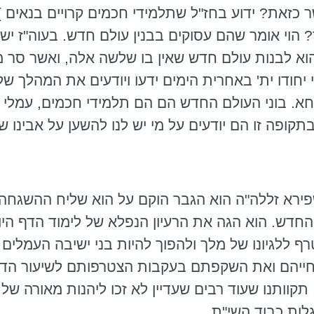
 כזאת? ידוע בחז"ל שתלמידי חכמים קרויים בנאים
ד? הוי אומר שהם עסוקים בבנין עולם חדש. בעוה"ז י
 הוא לבנות עולם חדש שאין בו שלשה אלה, ואשר סר מ
יחודו
ית
' באחרית הימים ידעו ויודעים את המהלך ש
חא
. בוני העולם החדש הם
הם
תלמידי חכמים, עמלי 
תקופה זו הם יודעים על מי יש לנו להשען על אבינו 
שפירא
זללה"ה
הוא הגבר הוקם על הוא שליח ההשגחה ה
החדש. הוא הגה את הרעיון הנפלא של לימוד הדף היו
ף ללגיונו של מלך ולהפוך להיות בני ישיבה העמלים 
ייהם ואת השקפתם בעקבות הצטרפותם לשיעור הדף ה
קוותנו שעוד רבים שעדיין לא זכו ליהנות מאורה של תו
ות כבוד השי"ת.