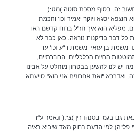
וב זה. בסוף מסכת סוטה )מט:(
א
חוצפא
יסגא
ויוקר יאמיר
וכו
' וחכמת
ם. מפליא הוא איך חז"ל ברוח קדשם ראו
 כל דבר בדיקנות נוראה. כאן כבר לא
ם, משמת בן
עזאי
, משמת ר"ע
וכו
' עד
מוטטות החיים הכלכליים, החברתיים,
מה יש לנו להשען בבטחון מוחלט על אבינו
. ואדרבא "ואת אחרונים אני הוא" סייעתא
באת גם
בגמ
' בסנהדרין )
צז
.( ונאמר ע"ז
פל"ה
) לפי הדעת רחוק מאד שיביא ראיה