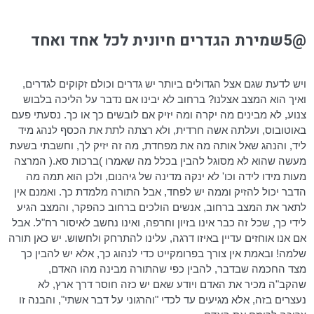
@5שמירת הגדרים חיונית לכל אחד ואחד
ויש לדעת שגם אצל הגדולים ביותר יש גדרים וכולם זקוקים לגדרים,
ואיך הוא המצב אצלנו? ברחוב לא יבינו אם נדבר על הליכה בלבוש
צנוע, לא מבינים מה יקרה ומה יזיק אם לובשים כך או כך. נסעתי פעם
באוטובוס, ועלתה אשה חרדית, ולא רצתה לתת את הכסף לנהג מיד
ליד, והנהג שאל אותה מה את מפחדת, מה זה יזיק לך, וחשבתי בשעת
מעשה שהוא לא מסוגל להבין בכלל מה שאמרו )ברכות
סא
.( המרצה
מעות מידו לידה
וכו
' לא ינקה מדינה של
גיהנום
, ולכן הוא תמה מה
הדבר יכול להזיק וממה יש לפחד, אבל התורה מלמדת כך. ואמנם אין
לתאר את המצב ברחוב, אנשים הולכים ברחוב כהפקר, והמצב הגיע
לידי כך, שכל זה כבר אינו בזיון וחרפה, ואינו נחשב לאיסור
רח"ל
. אבל
אם אנו אוחזים עדיין באיזו דרגה, עלינו להתרחק ולחשוש. יש כאן תורה
שלמה! ובאמת אין צורך
בפרומקייט
כדי לנהוג כך, אלא יש להבין כך
מצד החכמה שבדבר, להבין כפי שהתורה מבינה מהו האדם,
שהקב"ה מכיר את האדם ויודע שאם יש כזה חוסר דרך ארץ, לא
נעצרים בזה, אלא מגיעים עד לכדי "והרגוני על דבר אשתי", והבנה זו