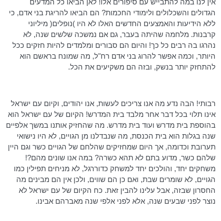
אין לנו במה להתבייש עם סיפורים אלו! לאן הביאו כל המדעים
הגדולים והשכלולים ולימודי החכמות? הם הביאו להריגת בני אדם, כי
ללא הידיעות והאמצעים החדשים האלו לא היו )נופלים( מיליוני
קרבנות. מלחמה שהיתה בעבר, גם אם נמשכה שלשים שנה, לא
נהרגו בה רבים כל כך! והיום הם סבורים ומלמדים להיות חזקים ככל
היותר, וכמה אפשר להרוג בני אדם
רח"ל
, מה שמונח בראשם הוא
להתחזק יותר בנשק, ובזה הם משקיעים את הכל.
רבותי! הבה נדע מה אנו צריכים לעשות, אנו יהודים, וקיום עם ישראל
אינו תלוי בכל דבר אחר מלבד בית המדרש! הקיום של עם ישראל הוא
בהוספת בית מדרש ועוד בית מדרש. מה שהחזיק אותנו במשך אלפיים
שנה בגלות הוא בית הכנסת, מה שנבדלנו מן הגויים, לא היו
נישואי
תערובת וכדומה, אך היום שמחזיקים שהלחם של הגויים כשר וגם היין
שלהם כשר, מדוע בתם לא תהא כשרה? במה אנו שונים מהם?!
משחקים יחד, והולכים יחד למשחק
כדוררגל
, לא מניחים תפילין כמו
הגויים, לא שומרים שבת, ואם כן הם שווים, ולכן אין הם מבינים מה
החסרון שבזה, אבל עלינו להבין זאת. כח הקיום של עם ישראל לא
נוצר לפני שבעים שנה, אלא לפני אלפי שנה מאברהם אבינו.