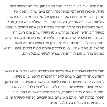
והנה מצינו עוד ביאור בדברי חז"ל על הפסוק "
סכותה
לראשי ביום
נשק", שאמרו )ירושלמי יבמות
פט"ו
ה"ב
( ביום שהקיץ נושק את
החורף, דבר אחר ביום נשק - זה נשקו של גוג, דבר אחר ביום ששני
עולמות
נושקין
זה את זה, העולם הזה יוצא והעולם הבא נכנס, עכ"ל.
וביאר בתוספות רבי יהודה החסיד )ברכות
סג
:( שהיו לומדים בישיבה
במשך רוב חדשי השנה, ובחדשי ניסן ותשרי שהם זמני העבודה
בשדות, היו הולכים לביתם, והיו התלמידים נפרדים ומנשקים זה לזה,
ומתפללים לד' - "
סכותה
לראשי" - תגן על ראשנו ביום זה שאנו
מתנשקים, מפני שהיו יוצאים לדרכם והיתה סכנת דרכים. וכענין זה יש
בזמנינו ברחוב סכנות רוחניות שצריך לבקש שננצל מהם.
מורי ורבותי! רואים אנו שגם כאשר היו בישיבה במשך כל השנה ויצאו
לחודש אחד לרחוב, הוצרכו לתפלה "
סכותה
לראשי ביום נשק",
להתפלל קודם היציאה. תתארו לעצמכם כאשר נמצאים ברחוב במשך
כשלש מאות וחמשים יום, ובאים לישיבה ל"ירחי כלה" רק לעשרה
ימים, אוי! כמה צריך להתפלל, הרחוב מלא בהשפעה רעה, ואיזו
תפלה נצרכת לזה. ואתם מאושרים בזה שבאים לפחות לעשרה ימים,
כי בזה אתם מקבלים טעם לכל החיים.