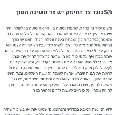
@5כנגד צד החיזוק יש צד משיכה הפוך
ומצינו יסוד זה בחז"ל, שאמרו )סוטה ב.( הרואה סוטה בקלקולה,
יזיר
עצמו מן היין. לכאורה לאחר שהאדם רואה את הניוול של הסוטה כמו
שנאמר )במדבר ה
כז
( "וצבתה בטנה ונפלה ירכה", האם יש צורך
בחיזוק גדול יותר מזה כדי שלא להגיע לידי עבירה? הרי זה עצמו הוא
חיזוק עצום! לכאורה הגדר הגדול כלפי החטא הוא עצם הראייה שראה
אותה בכך! ואף על פי כן דוקא מי שראה כך צריך
להזיר
את עצמו,
מדוע? כי למעשה הוא ראה את הסוטה בקלקולה, וכיון שהיין גורם
לקלקול, לכן זקוק הוא לגדרים להזהר מיין. כך הוא האדם, הוא יכול
לראות את הגנות שברע, אך זה לעומת זה עשה האלקים, ובצד השני
יש כח הפוך, ובאותה מדה שהוא רואה ומתחזק מצד אחד, יש כח
משיכה להיפך, ויצרו מתגבר עליו, ועל כן הוא עומד בפני נסיון ונצרך
לחיזוק נוסף, ועל כן חייב לעשות גדרים
ולהזיר
מן היין.
ידוע המעשה המובא במדרש )
תנחומא
פ' שמיני אות יא( בשיכור שהיה
שותה יין רב ומשתכר, והיה נופל בשוק ומתגולל על הארץ, והיו מבזים