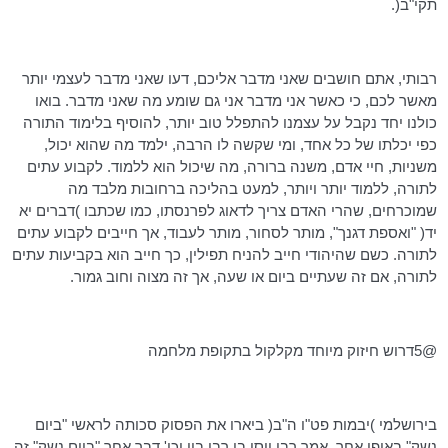
תקי"ב
(.
רבותי, אתם חושבים שאני מדבר אליכם, דעו שאני מדבר לעצמי יותר
מאשר לכם, כי כאשר אני מדבר אני גם שומע מה שאני מדבר. בואו
כולנו יחד נקבל על עצמנו להתפלל טוב יותר, להוסיף בלימוד התורה
כפי יכלתו של כל אחד, ומי שקשה לו הרבה, ילמד מה שהוא יכול,
משניות, חיי אדם, משנה ברורה, מה שיכול הוא ללמוד. לקבוע עתים
לתורה, ללמוד יותר ויותר, למעט בהליכה ברחובות מלבד מה
שמוכרחים, שהרי האדם צריך לדאוג לפרנסתו, כמו שכתבו )דברים יא
יד( "ואספת דגנך", מותר לסחור, מותר לעבוד, אך חייבים לקבוע עתים
לתורה. כשם שהיהודי חייב להניח תפילין, כך חייב הוא בקביעות עתים
לתורה, אם זה שעתיים ביום או שעה, אך זה מצוה וחוב גמור.
@5דרוש חיזוק מיוחד מקלקול בתקופת מלחמה
בירושלמי )יבמות
פט"ו
ה"ב
( ביארו את הפסוק
סכותה
לראשי "ביום
נשק" באופן אחר, אמר רבי יוסי בי רבי בון
וכו
' דבר אחר "ביום נשק" זה