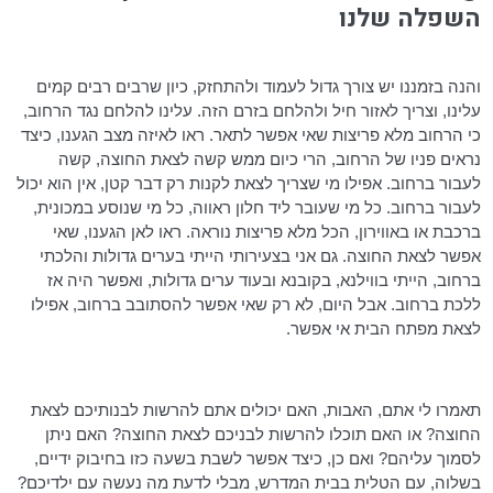
השפלה שלנו
והנה בזמננו יש צורך גדול לעמוד ולהתחזק, כיון שרבים רבים קמים
עלינו, וצריך לאזור חיל ולהלחם בזרם הזה. עלינו להלחם נגד הרחוב,
כי הרחוב מלא פריצות שאי אפשר לתאר. ראו לאיזה מצב הגענו, כיצד
נראים פניו של הרחוב, הרי כיום ממש קשה לצאת החוצה, קשה
לעבור ברחוב. אפילו מי שצריך לצאת לקנות רק דבר קטן, אין הוא יכול
לעבור ברחוב. כל מי שעובר ליד חלון ראווה, כל מי שנוסע במכונית,
ברכבת או באווירון, הכל מלא פריצות נוראה. ראו לאן הגענו, שאי
אפשר לצאת החוצה. גם אני בצעירותי הייתי בערים גדולות והלכתי
ברחוב, הייתי
בווילנא
,
בקובנא
ובעוד ערים גדולות, ואפשר היה אז
ללכת ברחוב. אבל היום, לא רק שאי אפשר להסתובב ברחוב, אפילו
לצאת מפתח הבית אי אפשר.
תאמרו לי אתם, האבות, האם יכולים אתם להרשות לבנותיכם לצאת
החוצה? או האם תוכלו להרשות לבניכם לצאת החוצה? האם ניתן
לסמוך עליהם? ואם כן, כיצד אפשר לשבת בשעה כזו בחיבוק ידיים,
בשלוה, עם הטלית בבית המדרש, מבלי לדעת מה נעשה עם ילדיכם?