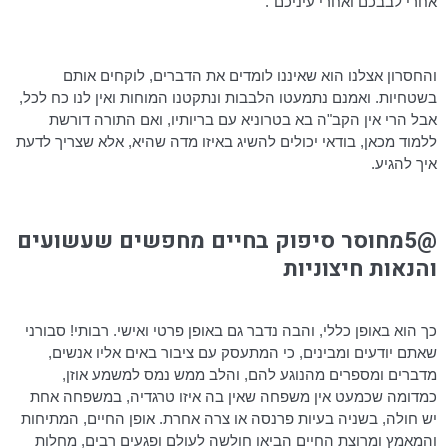
אחרי לבבכם ואחרי עיניכם".
והחסרון אצלנו הוא שאיננו לומדים את הדברים, לוקחים אותם
בשטחיות. ואמנם נתמעטו הלבבות
ונתקטנו
המוחות ואין לנו כח לכל,
אבל הרי אין הקב"ה בא בטרוניא עם
בריותיו
, ואם התורה דורשת
ללמוד מכאן, בודאי יכולים להשיג באיזו מדה שהיא, אלא שצריך לדעת
איך להגיע.
@5מחוסר סיפוק בחיים מחפשים שעשועים
והנאות חיצוניות
כך הוא באופן כללי, והבה נדבר גם באופן פרטי ואישי. רבותי! סבורני
שאתם יודעים ומבינים, כי המתעסק עם ציבור באים אליו אנשים,
מדברים ומספרים מהנוגע להם, והלב ממש נמס למשמע אוזן,
כמדומה שכמעט אין משפחה שאין בה איזו טרגדיה, במשפחה אחת
יש חולה, בשניה בעיות פרנסה או צרה אחרת. אופן החיים, המתיחות
והמאמץ ומרוצת החיים הביאו חולשה לעולם ופגעים רבים, מחלות