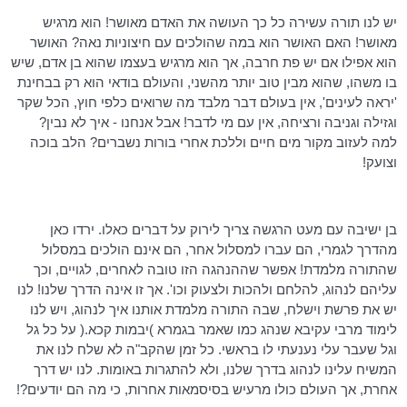
יש לנו תורה עשירה כל כך העושה את האדם מאושר! הוא מרגיש
מאושר! האם האושר הוא במה שהולכים עם חיצוניות נאה? האושר
הוא אפילו אם יש פת חרבה, אך הוא מרגיש בעצמו שהוא בן אדם, שיש
בו משהו, שהוא מבין טוב יותר מהשני, והעולם בודאי הוא רק בבחינת
'יראה לעינים', אין בעולם דבר מלבד מה שרואים כלפי חוץ, הכל שקר
וגזילה וגניבה ורציחה, אין עם מי לדבר! אבל אנחנו - איך לא נבין?
למה לעזוב מקור מים חיים וללכת אחרי בורות נשברים? הלב בוכה
וצועק!
בן ישיבה עם מעט הרגשה צריך לירוק על דברים כאלו. ירדו כאן
מהדרך לגמרי, הם עברו למסלול אחר, הם אינם הולכים במסלול
שהתורה מלמדת! אפשר שההנהגה הזו טובה לאחרים, לגויים, וכך
עליהם לנהוג, להלחם ולהכות ולצעוק
וכו
'. אך זו אינה הדרך שלנו! לנו
יש את פרשת וישלח, שבה התורה מלמדת אותנו איך לנהוג, ויש לנו
לימוד מרבי עקיבא שנהג כמו שאמר בגמרא )יבמות
קכא
.( על כל גל
וגל שעבר עלי נענעתי לו בראשי. כל זמן שהקב"ה לא שלח לנו את
המשיח עלינו לנהוג בדרך שלנו, ולא להתגרות באומות. לנו יש דרך
אחרת, אך העולם כולו מרעיש בסיסמאות אחרות, כי מה הם יודעים?!