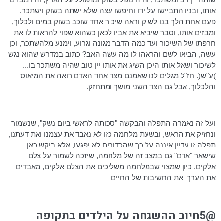
אותו, ובניו התביישו על ידו וחיפשו עצה שלא ישתה בשוק וישתכר.
פעם אחת הלך בנו לשוק וראה שיכור אחד שוכב בשוק במים ולכלוך,
ומבזים אותו, וסבר שיביא את אביו לכאן כשהוא שפוי להראות לו את
חרפתו של השיכור ועד כמה הדבר מגונה וגרוע, וימנע מלהשתכר, וכן
עשה, הביאו לשם והראהו לו מה עשה האב? כתוב במדרש שהוא נגש
לשיכור ושאל אותו היכן השיג את אותו יין טוב שהיה משתכר בו...
)ע"ש(. חז"ל מגלים לנו שאמנם מצד אחד האדם רואה את המיאוס
והלכלוך, אבל גם הצד השני מושך ומתחזק.
ועל זה נאמרה התפלה והבקשה "
סכותה
לראשי ביום נשק", שנשמור
ונחזיק את הראש, ובשעת מלחמה כזו לא נאבד את עצמנו ואת דעתנו,
תפלה זו עדיין איננה על כך שהכדורים לא יפגעו, אלא ביקש כאן
שישאר "אדם" גם במצב זה של מלחמה, שיזכה לשמור על צלם
אלקים. כיון שמצוי שבמלחמה משליכים את הצלם אלקים, מאבדים
את הערך ואת החשיבות של החיים.
@5חיוב ההשגחה על הילדים בתקופה