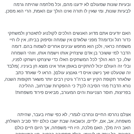
ובעיות שונות שמעולם לא ידענו מהם, וכל מלחמה שהיתה גרמה
לבעיות שונות, ומי שאין לו תורה ואינו הולך עם האמת, הרי הוא מסכן.
האם יודעים אתם מדוע האנשים הולכים לקולנוע לתאטרון ולמשחקי
כדור רגל וכדומה? מפני שלאדם אין שמחה וסיפוק בביתו, אין לו חיי
משפחה כראוי, ולכן הוא מחפש ענינים אחרים לשמוח בהם. דומה
הדבר למי ששוכר בן אדם שיצחיק אותו וישמח אותו, וזוהי השמחה
שלו, כך הוא הולך לכל המשחקים האלו כדי שיצחקו וישחקו לפניו,
ובלי זה העולם יכול להתקיים באופן אחר אינו מוצא חן בעיניו. )מלבד
זה
שטעלט
זאך
נישט
אויס
די
גאנצע
עולם(. הראו לי שאחד כתב
שלאחר תקופת הקיץ יש ברה"ר גיטין רבים יותר משאר תקופות השנה,
נורא הדבר! מהי הסיבה לכך? כי ההפקרות שברחוב, ההליכה
בפריצות, חוסר הצניעות והים המעורב, מביאים פירוד משפחות!
אצלם נהרסו החיים ונחרבו לגמרי, לא כפי שחיו בעבר, שהיתה
משפחה, אב, אם, ילדים, וכשבאה שבת ישבו כולם יחד סביב השולחן,
האב היה מלך, האם מלכה, היו חיי משפחה, אך היום חיים כולם