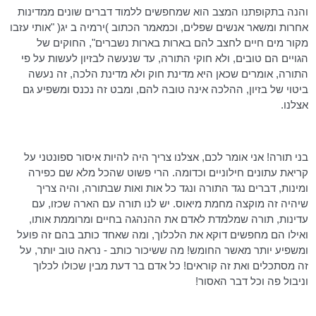
והנה בתקופתנו המצב הוא שמחפשים ללמוד דברים שונים ממדינות
אחרות ומשאר אנשים שפלים, וכמאמר הכתוב )ירמיה ב
יג
( "אותי עזבו
מקור מים חיים לחצב להם בארות
בארות
נשברים", החוקים של
הגויים הם טובים, ולא חוקי התורה, עד שנעשה לבזיון לעשות על פי
התורה, אומרים שכאן היא מדינת חוק ולא מדינת הלכה, זה נעשה
ביטוי של בזיון, ההלכה אינה טובה להם, ומבט זה נכנס ומשפיע גם
אצלנו.
בני תורה! אני אומר לכם, אצלנו צריך היה להיות איסור ספונטני על
קריאת עתונים חילוניים וכדומה. הרי פשוט שהכל מלא שם כפירה
ומינות, דברים נגד התורה ונגד כל אות ואות שבתורה, והיה צריך
שיהיה זה מוקצה מחמת מיאוס. יש לנו תורה עם הארה שכזו, עם
עדינות, תורה שמלמדת לאדם את ההנהגה בחיים ומרוממת אותו,
ואילו הם מחפשים דוקא את הלכלוך, ומה שאחד כותב בהם זה פועל
ומשפיע יותר מאשר החומש! מה ששיכור כותב - נראה טוב יותר, על
זה מסתכלים ואת זה קוראים! כל אדם בר דעת מבין שכולו לכלוך
וניבול פה וכל דבר האסור!