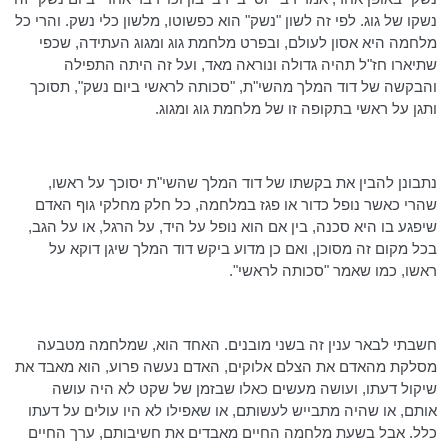
נשקו של גוג. לפי זה לשון "נשק" הוא כפשוטו, מלשון כלי נשק. והרי כל
מלחמה היא אסון לעולם, ובפרט מלחמת גוג ומגוג העתידה, שכפי
שתיארו חז"ל תהיה גדולה ונוראה מאד, ועל זה היתה התפילה
והבקשה של דוד המלך מהשי"ת, "
סכותה
לראשי ביום נשק", תסוכך
ותגן על ראשי בתקופה זו של מלחמת גוג ומגוג.
נתבונן להבין את בקשתו של דוד המלך שהשי"ת יסוכך על ראשו,
שהרי כאשר נופל כדור או פגז במלחמה, כל חלק מחלקי גוף האדם
שיפגע בו היא סכנה, בין אם הוא נופל על היד, על הרגל, או על הגב,
בכל מקום זה מסוכן, ואם כן מדוע ביקש דוד המלך שיגן דוקא על
ראשו, כמו שאמר "
סכותה
לראשי".
חשבתי לבאר ענין זה בשני מובנים. האחד הוא, שמלחמה מטבעה
מסלקת מהאדם את הצלם אלוקים, האדם נעשה פרוע, הוא מאבד את
שיקול דעתו, ועושה מעשים כאלו שבזמן של שקט לא היה עושה
אותם, או שהיה מתבייש לעשותם, או שאפילו לא היו עולים על דעתו
כלל. אבל בשעת מלחמה החיים מאבדים את חשיבותם, ערך החיים