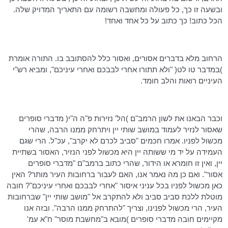
ובשעה זו כך, כל פעולה ומחשבה רשומה עם התאריך המדויק שלה.
הכל כתוב! כך כתוב על כל אחד ואחד!
הרחוב מלא בדברים אסורים, ואסור כלל להסתובב בו. התורה אומרת
)במדבר
טו
לט
( "ולא תתורו אחרי לבבכם ואחרי עיניכם", ומביא רש"י
העיניים רואות והלב חומד.
וכבר הבאנו את לשון
הרמב"ם
)הל' נזירות פ"ה
ה"י
( מדברי סופרים
שאסור לנזיר לעמוד במושב שותי יין ויתרחק ממנו הרבה, שהרי
מכשול לפניו. אמרו חכמים "סביב לכרם לא יקרב", עכ"ל. הרי שגם
העמידה על יד מי ששותה יין היא מכשול לפני הנזיר, האסור בשתיית
יין, ואין זו
חומרא
או הידור, שהרי כתוב
ברמב"ם
"מדברי סופרים
אסור". ואם כן מה נאמר אנו, האם לעבור ברחובות העיר מותר? האין
כאן מכשול לפניו בכל עניני איסור "אחרי לבבכם ואחרי עיניכם"? חובה
מוטלת ללכת סביב
סביב
ולא להתקרב אל "מושב שותי יין" שברחובות
העיר, הרי מכשול לפנינו, וצריך "להתרחק ממנו הרבה". ובזה אנו
מקיימים חובה מדברי סופרים )מובא ב"מחשבת מוסר" ח"א
עמ
'