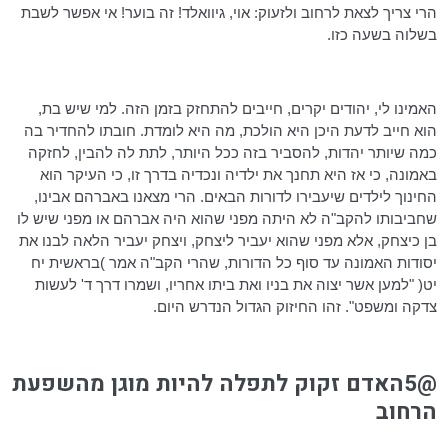
הרי צריך לצאת לרחוב ולזעוק: אוי,
גיוואלד
! זה בוער! אי אפשר לשבת
בשלוה בשעה כזו.
האמינו לי, יהודים יקרים, חייבים להתחזק בזמן הזה. למי שיש בת,
הוא חייב לדעת היכן היא הולכת, מה היא לומדת. חובתו להחדיר בה
כמה שיותר יהדות, להסביר בזה ככל היותר, לתת לה להבין, לחזקה
באמונה, כי אז היא תחנך את ילדיה ונכדיה בדרך זו, כי העיקר הוא
החינוך לילדים שיעבירו לדורות הבאים. הרי מצאנו באברהם אבינו,
שחביבותו להקב"ה לא היתה מפני שהוא היה אברהם או מפני שיש לו
בן כיצחק, אלא מפני שהוא יעביר ליצחק, ויצחק יעביר הלאה לבנו את
יסודות האמונה עד סוף כל הדורות, שהרי הקב"ה אמר )בראשית
יח
יט
( "למען אשר יצוה את בניו ואת ביתו אחריו, ושמרו דרך ד' לעשות
צדקה ומשפט". זהו החיזוק הגדול הנדרש היום.
@5האדם זקוק לתפלה להיות מוגן מהשפעת
הרחוב