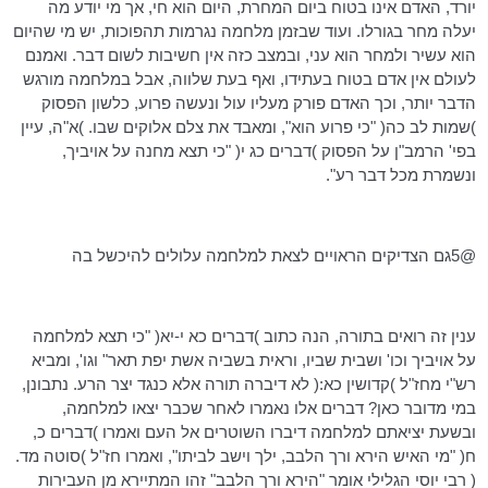
יורד, האדם אינו בטוח ביום המחרת, היום הוא חי, אך מי יודע מה
יעלה מחר בגורלו. ועוד שבזמן מלחמה נגרמות תהפוכות, יש מי שהיום
הוא עשיר ולמחר הוא עני, ובמצב כזה אין חשיבות לשום דבר. ואמנם
לעולם אין אדם בטוח בעתידו, ואף בעת שלווה, אבל במלחמה מורגש
הדבר יותר, וכך האדם פורק מעליו עול ונעשה פרוע, כלשון הפסוק
)שמות לב כה( "כי פרוע הוא", ומאבד את צלם אלוקים שבו. )
א"ה
, עיין
בפי'
הרמב"ן
על הפסוק )דברים
כג
י( "כי תצא מחנה על אויביך,
ונשמרת מכל דבר רע".
@5גם הצדיקים הראויים לצאת למלחמה עלולים להיכשל בה
ענין זה רואים בתורה, הנה כתוב )דברים
כא
י-יא( "כי תצא למלחמה
על אויביך
וכו
' ושבית שביו, וראית בשביה אשת יפת תאר" וגו', ומביא
רש"י מחז"ל )קדושין
כא
:( לא דיברה תורה אלא כנגד יצר הרע. נתבונן,
במי מדובר כאן? דברים אלו נאמרו לאחר שכבר יצאו למלחמה,
ובשעת יציאתם למלחמה דיברו השוטרים אל העם ואמרו )דברים כ,
ח( "מי האיש הירא ורך הלבב, ילך וישב לביתו", ואמרו חז"ל )סוטה מד.
( רבי יוסי הגלילי אומר "הירא ורך הלבב" זהו המתיירא מן העבירות