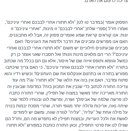
צריכה לרומם את האדם.
הפסוק אומר )במדבר
טו
לט
( "ולא תתורו אחרי לבבכם ואחרי עיניכם",
ואמרו חז"ל )ספרי שלח( "אחרי לבבכם" זו מינות, "ואחרי עיניכם" זו
זנות. אנו קוראים קריאת שמע ואומרים פסוק זה, אבל לא מתבוננים,
האם אנו מפרשים ומבינים את הדבר ולדמות את הענינים? האם
מבינים שבעתונים חילוניים יש משום "ולא תתורו אחרי לבבכם ואחרי
עיניכם"? הרי הם מלאים מינות וזנות! ואל תסברו שאני אומר כן רק
כמשל וגוזמא ותופס איזה שם של איסור, אלא גם הם בכלל מה שכתוב
בתורה "ולא תתורו אחרי לבבכם ואחרי עיניכם", כי האם צריך שיכתבו
מפורש בתורה או בתרגום אונקלוס את שם העתונים? וכשיש רדיו והוא
פתוח ומדבר, האם אין בזה את הלאו של "ולא תתורו" וגו'? מה עוד
צריכה התורה לכתוב כדי שנבין את המכוון בזה? כמדומה שבענין זה
התורה מאריכה יותר מאשר במצוה של תפילין, שהרי התורה כתבה
לנו פרשה שלמה של
אבימלך
ושרה, ופרשת לוט ובנותיו ללמד שכר
שיחה נאה, אריכות גדולה יותר מגופי תורה, שהרי מסכת יבמות בנויה
על מילה אחת של "עליה", "עליה" לגזרה שווה, ומשם יש לימודים
לאשת אח ולכל העריות, ובמצות תפילין לא נתפרש מה הם, וחז"ל הם
שגילו לנו את פרטי התפילין, וכאן התורה כותבת במפורש "ולא תתורו