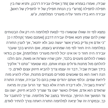
שבידו, ואמרו בגמרא שם )מד:( אפילו עבירה דרבנן, ותניא שח בין
תפילה לתפילה ]
פרש"י
בין הנחת תפילין של יד לתפילין של ראש[,
עבירה היא בידו וחוזר עליה מעורכי המלחמה, ע"ש.
נמצא לפי זה שאלו שנשארו כדי לצאת למלחמה היו רק אלו הבטוחים
שאין להם שמץ חטא ואפילו עבירה דרבנן ]ואמנם נאמר )קהלת ז כ(
"כי אדם אין צדיק בארץ אשר יעשה טוב ולא יחטא", אך לענין החזרה
במלחמה היה חוזר לפי מה שמרגיש בעצמו, ואם הרגיש בכך שעבר
עבירה היה חוזר כי אז אינו יכול להיות מעורכי המלחמה[, אם כן בודאי
נשארו להלחם מעטים בלבד, יתכן שהיו עשרות או מאות, והם הלכו
להלחם מול מחנות גדולים ונצחו אותם, כמו שנאמר "ונתנו ד' אלקיך
בידך ושבית שביו", דבר זה עצמו צריך להביא חיזוק עצום לאדם, כי
הנה רואה הוא נס שאנשים ספורים מנצחים מחנות, ועליו להגיע מזה
ליראת שמים. וכלפי אותם יהודים שאין בהם כל עבירה, אמרה התורה
"וראית בשביה", ולא דיברה תורה אלא כנגד יצר הרע! ענין זה מראה
שהאדם הוא אדם, ואפילו כאשר ישנו צד שצריך להביא חיזוק, ישנו גם
צד המושך את ההיפך, ובמיוחד במצב של מלחמה. וצריך להתגבר על
כך, ובמקרה זה של יציאה למלחמה התורה ראתה צורך להתיר לאדם.