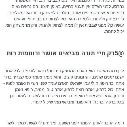
בפירוד, כל אחד חי לעצמו, הילד מסתובב ברחוב, חיי המשפחה
נהרסו, לבני האדם אין תענוג בחיים, באופן חיצוני הם נראים נאים,
כדמויות אנשים שמייפים אותם, הולכים למשחק כדור רגל ומשלמים
כדי לצחוק ולהנות. ולכאורה הוא יכול לצחוק גם בבית ומדוע אינו
עושה כן? מפני שבבית אין לו ממה לצחוק ולהנות, ורק מהמשחק הוא
יכול להנות.
@5רק חיי תורה מביאים אושר ורוממות רוח
לכן כמה מאושר הוא האדם המחזיק ביהדות! נתאר לעצמנו, לכל אחד
ישנם זמנים שונים, ויש זמנים קשים, והוא נעמד ואומר כפי שצריך ברוך
אתה
וכו
' רופא חולי עמו ישראל! האדם עומד לפני השי"ת ואומר לפניו -
אתה יכול לרפא, ואתה רוצה לרפא, אתה טוב ומטיב, רופא נאמן
ורחמן, אנא רפא אותי! הוא מדבר עם מי שבכוחו לעשות ולעזור. וכך
בכל ברכה וברכה, הוא פונה ומבקש ממי שיכול לעזור.
דומה הדבר לאדם העומד לפני משפט, ומניחים לו לגשת למלך, לשר