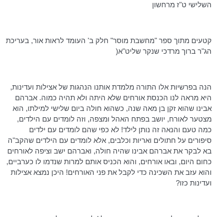
השלישי ט"ז מרחשון
קטעים מתוך ספר "מחשבת מוסר" חלק ב' העומד לראות אור, בעריכת
הג"ר
ברוך מרדכי שנקר שליט"א(
הנה בפרשיות אלו התורה מלמדת אותנו הנהגות של אצילות ועדינות,
היא מראה לנו הכנסת אורחים שלא היתה ולא תהיה כמוה. אברהם
אבינו שהוא זקן בן מאה שנה, כשהוא חולה ביום שלישי למילתו, הוא
מצטער לאורח, יושב בפתח האהל ומצפה, וזה לומדים עם הילדים,
כמה טעם והנאה זה נותן לילד! לא כפי שהם לומדים עם ילדים
סיפורים על חתולים ואריות וכלבים, אלא לומדים עם הילדים שהקב"ה
בא לבקר את אברהם אבינו שהיה חולה, ואברהם ישב וציפה לאורחים
כחום היום, ובאו אורחים, והוא הכניס אותם למרות שנדמו לו כערביים,
והוא עזב את השכינה כדי לקבל את פני האורחים! היכן נמצא אצילות
ועדינות כזו?