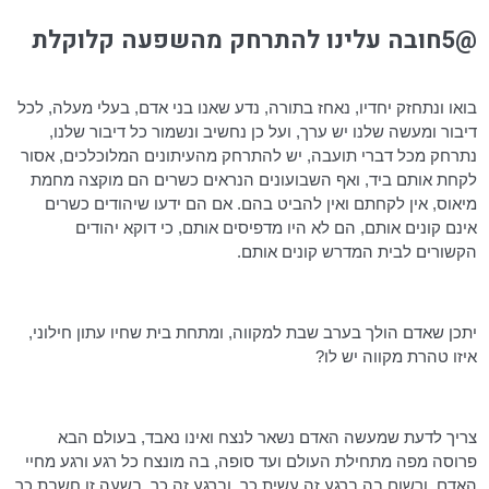
@5חובה עלינו להתרחק מהשפעה קלוקלת
בואו ונתחזק יחדיו, נאחז בתורה, נדע שאנו בני אדם, בעלי מעלה, לכל
דיבור ומעשה שלנו יש ערך, ועל כן נחשיב ונשמור כל דיבור שלנו,
נתרחק מכל דברי תועבה, יש להתרחק מהעיתונים המלוכלכים, אסור
לקחת אותם ביד, ואף השבועונים הנראים כשרים הם מוקצה מחמת
מיאוס, אין לקחתם ואין להביט בהם. אם הם ידעו שיהודים כשרים
אינם קונים אותם, הם לא היו מדפיסים אותם, כי דוקא יהודים
הקשורים לבית המדרש קונים אותם.
יתכן שאדם הולך בערב שבת למקווה, ומתחת בית שחיו עתון חילוני,
איזו טהרת מקווה יש לו?
צריך לדעת שמעשה האדם נשאר לנצח ואינו נאבד, בעולם הבא
פרוסה מפה מתחילת העולם ועד סופה, בה מונצח כל רגע ורגע מחיי
האדם, ורשום בה ברגע זה עשית כך, וברגע זה כך, בשעה זו חשבת כך