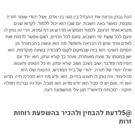
הנה נבחן ונראה את ההבדל בין סוגי בני אדם, אצל יהודי שומר תורה
ומצוות, כאשר באה השבת, יום שבו הוא יכול ללמוד, לקרוא שנים
מקרא ואחד תרגום, ללמוד חומש או מדרש או דף גמרא, הרי זה נותן לו
טעם לכל ששת ימי השבוע, טעם לכל החיים, האם אפשר לדמות זאת
לאדם אחר שיש לו הבראה וחופש? מה הוא עושה בהבראה? מן
הסתם השינוי הוא בזה שבמקום לקום לעבודה בשעה מוקדמת, הוא
ישן במטתו עד שעה מאוחרת, ואחר כך קורא עתון, הוא יורד עם
הפיז'מה ומדבר, שוב נשכב ושוב קורא עתון, וזו כל הנאתו ותענוגו.
ואילו יהודי של תורה, יהודי של בית המדרש, ההנאה שלו היא
מהלימוד, וזה נותן לו תענוג בחיים, הוא יודע מה היא תכלית חייו, מדוע
הוא חי, ואם יש לו סבל הוא יודע מדוע הוא סובל. ועל זה נצרכת תפלה
חזקה - "
סכותה
לראשי"! תגן עלי מהשפעה רעה.
@5לדעת להבחין ולהכיר בהשפעת רוחות
זרות