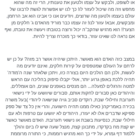
או לשופט, ולבקש על עצמו ולטעון את טענותיו, הרי זה מה שהוא
מחפש וזה מה שיכול לעזור לו! כך לנו יש אפשרות לגשת לרבונו של
עולם בעצמו ולטעון מה שרוצים, ויודעים אנו כי אבינו הוא אב הרחמן,
ומבקשים, אבא! עזור לנו! זה עצמו כבר מוריד מהאדם ג' חלקים מן
הצער!! הוא מרגיש שהקב"ה יכול ורוצה בטובתו ויעשה את טובתו, ואף
אם נראה לנו שאינו עוזר, בודאי כך מוכרח וצריך להיות.
במצב כזה האדם הוא מאושר. היתכן שיהיה אושר רב מזה? על כן יש
לרחם על העולם שמטפסים על קירות חלקים, ואינם יודעים מה
לעשות, ולכן הם הולכים היום בצורה כזו, ויתכן שלאחר שנה
ה'מודה
'
תהיה ללכת באופן גרוע יותר, אולי יקבלו סיפוק בהליכה עם הראש
למטה והרגלים למעלה... הם מנסים באופנים שונים, הם אומללים,
והיהודים כאן סבורים לחקות אותם, סבורים
שיוושעו
על ידי
נישואי
תערובת וחילולי שבת, רוקדים סביב גויה שנישאה ליהודי )בעל משרה
בכירה באמריקה( כאילו ממנו תהיה הישועה, והרי אין כל צד של ספק
ספיקא
שדברים אלו לא יעזרו, היהודים לא
יוושעו
עם טרפות ולא עם
חילולי שבת, כנסיעות בשבת או
נישואי
תערובת. האדם מאושר כאשר
יש קצת מח
בקדקדו
, מתבונן קצת, מנצל שעה שיש לו ביום והולך
ללמוד דף גמרא, על ידי כך הוא מרגיש רוממות, כי התורה מרוממת