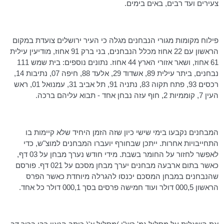
צעירים ועד רבים, באים בימים.
פילוח מקומות מגורי הנבחנים מגלה כי העיר ירושלים צועדת במקום
הראשון עם 22 אחוז מכלל הנבחנים, בני ברק 91 אחוז, מודיעין עילית
61 אחוז, ושאר אזורי הארץ 44 אחוז. נתונים נוספים: בית שמש 111
נבחנים, ביתר עילית 89, אשדוד 29, אלעד 88, חיפה 07, נתיבות 14,
רכסים 93, פתח תקוה 83, נתניה 91, תל אביב 31, עמנואל 01, ראש
העין 7, קוממיות 2, חוף עזה נבחן אחד - תבוא עליהם ברכה.
המבחנים נקבעו בימי שישי כיון שזה הזמן היחיד שלא קיימות בו
התחייבויות אחרות. ייתכן שבחורף יועברו המבחנים למוצ"ש, כדי
לאפשר לחזור על החומר בשבת. מידי חודש נערך מבחן על 03 דף,
כאשר בתום ארבעה מבחנים יערך מבחן מסכם על 021 דף. פורסם
שהנבחנים במבחן המסכם יכנסו להגרלה מיוחדת כאשר הפרס
הראשון 000,5 דולר ועוד חמישה פרסים בסך 000,1 דולר כל אחד.