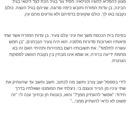
מגוון להפליא לחוגיו
ולגילאיו
: חסיד גור בגיל הכח לצד ליטאי בגיל
הבינה, בן עדות המזרח וחובש כיפה סרוגה, שניהם בגיל העצה. כולם
נקבצו באו לך. כולם שקועים בדפיהם ולא גורעים מהם עין.
בפינת בית הכנסת משך את עיני עלם צעיר. בן עדות המזרח אשר שתי
פיאותיו
הארוכות סדורות מלפניו. הוא היה צעיר הנבחנים, "בן חמש
עשרה לתלמוד". את תשובותיו רשם במהירות ותהיתי האם זה בא
מחמת ידיעה ברורה, או שמא אינו מבחין בין נקובת הוושט לפסוקת
הגרגרת.
לידי בספסל ישב צורב וחשב מה לכתוב. חשב וחשב עד שהעתיק את
שתי עיניו מן הנייר ונעצם בי. ניצלתי את המומנט ושאלתיו בדרך
חידוד: "אפשר להעתיק ממך?" והוא, בענוות חן ובחיוך ענה לי: "זה
פשוט לא כדאי להעתיק ממני..."