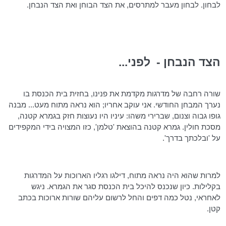
לבחון. לבחון מעבר למתרסים, את הצד הבוחן ואת הצד הנבחן.
הצד הנבחן -
לפני...
שורה רחבה של מדרגות מקדמת את פנינו, בחזית בית הכנסת בו
נערך המבחן החודשי. אני עוקב אחריו; הוא נראה מתוח מעט... מבנה
גופו גבוה וצנום, שברירי משהו: עיניו היו נעוצות חזק בגמרא קטנה,
מסכת חולין. גמרא קטנה בהוצאת '
טלמן
', כזו המצויה בידי המקפידים
על 'ובלכתך בדרך'.
למרות שהוא היה נראה מתוח, דילגו רגליו הארוכות על המדרגות
בקלילות. כיון שנכנס להיכל בית הכנסת סגר את הגמרא. ניגש
לאחראי, נטל כמה דפים והחל לרשום עליהם שורות ארוכות בכתב
קטן.