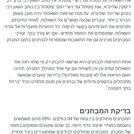
את השאלות על מסלול
גמ
' רש"י )מסלול א'( כותב הגאון רבי ברוך דב
דיסקין
שליט"א, ואת מסלול
גמ
' רש"י
תוס
' )מסלול ב'( כותב הגאון רבי
בונים
שרייבר
שליט"א. על מנת שניסוח השאלות יהיה מובן באופן
הברור ביותר, עוברים שבעה
מגשי"ם
על השאלות, לאחר כתיבתם,
ותורמים את הערותיהם בקשר לניסוח. כל ההערות מועברות אל עורכי
השאלות, שמנסחים את החומר מחדש - אם יש צורך בכך. עורכי
המבחנים מכינים גם את התשובות שנמסרות לנבחנים בתום המבחן.
אחת ההוראות לנבחנים היא שרשאי להבחן רק מי שלא ראה את
השאלות קודם וכן אין לשוחח עם אף אחד במהלך המבחן. תהינו:
האם הוראות אלו לא מובנות מאליהן?!
ב'דרשו
' טוענים שכאשר
מתנהלים בהקפים גדולים של נבחנים אין מנוס מלפרט הכל "ברחל
בתך הקטנה".
בדיקת המבחנים
המבחנים מחולקים בין צוות של 04 בודקים. 09% מהם משמשים
בעצמם כמגידי שיעור בדף היומי, כך שהם שקועים ועסוקים בחומר
של המבחן. המבחנים מחולקים לבודקים שמתגוררים בעיר אחרת,