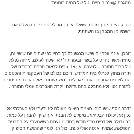
מסגרת @
5"רוח
חיים וטל של תחיה רוחנית"
שני קטעים מתוך מכתב ששלח אברך מכולל
פוניבז
', בו העלה את
רשמיו מן המבחן בו השתתף:
"ובכן, אינני זוכר יום שישי מרגש כל כך בחיי כפי שהיה יום שישי זה,
מחזה אשר נחרט על בשרי ובעזרת ד' לא ישכח לעולם. מחזה נפלא
של כבוד התורה... לצערנו, אין אנו זוכים לראות הרבה בכבודה של
תורה מחוץ לכתלי בית המדרש, רובם ככולם של העסקנויות והכנוסים
הם לצרכים אחרים - אם כי גדולים במשמעותם - אולם אינם מתייחדים
לתורה נטו, ולא מתבלט בהם גדולת ויקרת האברכים עמלי התורה".
"דבר נוסף שיש בזה, האמת היא כי מעולם לא ידעתי ולא הערכתי אל
נכון את יכולת הבקיאות, מעולם לא הבנתי איך שייך להבחן על כמות
כה גדולה של דפים מידי חודש בחדשו. ועתה כששמעתי על התכנית
הנפלאה, אמרתי אנסה אולי כעת. יכול אני לומר שהרגשת הסיפוק