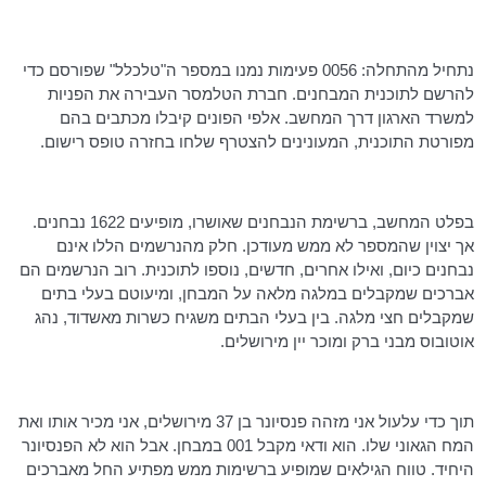
נתחיל מהתחלה: 0056 פעימות נמנו במספר
ה"טלכלל
" שפורסם כדי
להרשם לתוכנית המבחנים. חברת
הטלמסר
העבירה את הפניות
למשרד הארגון דרך המחשב. אלפי הפונים קיבלו מכתבים בהם
מפורטת התוכנית,
המעונינים
להצטרף שלחו בחזרה טופס רישום.
בפלט המחשב, ברשימת הנבחנים שאושרו, מופיעים 1622 נבחנים.
אך יצוין שהמספר לא ממש מעודכן. חלק מהנרשמים הללו אינם
נבחנים כיום, ואילו אחרים, חדשים, נוספו לתוכנית. רוב הנרשמים הם
אברכים שמקבלים במלגה מלאה על המבחן, ומיעוטם בעלי בתים
שמקבלים חצי מלגה. בין בעלי הבתים משגיח כשרות מאשדוד, נהג
אוטובוס מבני ברק ומוכר יין מירושלים.
תוך כדי עלעול אני מזהה פנסיונר בן 37 מירושלים, אני מכיר אותו ואת
המח הגאוני שלו. הוא ודאי מקבל 001 במבחן. אבל הוא לא הפנסיונר
היחיד. טווח הגילאים שמופיע ברשימות ממש מפתיע החל מאברכים