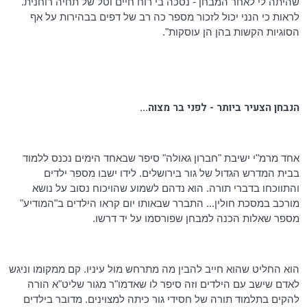
שהיתה לי לאחר המבחן - נסכה בי רוח חיים וטל של תחיה רוחנית.
לראות כי הנני יכול לזכור מספר כה רב של דפים בבהירות על אף
הסוגיות הקשות בהן הן עוסקות".
הנבחן הצעיר ביותר - לפני בר מצוה...
אחד
מרמ"י
ישיבת "חברון גאולה" סיפר שבאחד הימים נכנס ללמוד
בבית המדרש הגדול של גור בירושלים. לידו ישבו מספר ילדים
והתווכחו בדברי תורה. הוא נדהם לשמוע שהויכוח
נסוב
על נושא
מורכב במסכת חולין... התברר שבאותו יום קראו הילדים ב"המודיע"
מספר שאלות הכנה למבחן שפורסמו על יד דרשו.
הוא החליט שהוא חייב להבין מה מתרחש מול עיניו. קם ממקומו וניגש
לאדם שישב עם הילדים וזה סיפר לו שאדמו"ר מגור שליט"א הורה
להקים בתלמוד תורה של חסידי גור כיתה למצוינים. מדובר בילדים