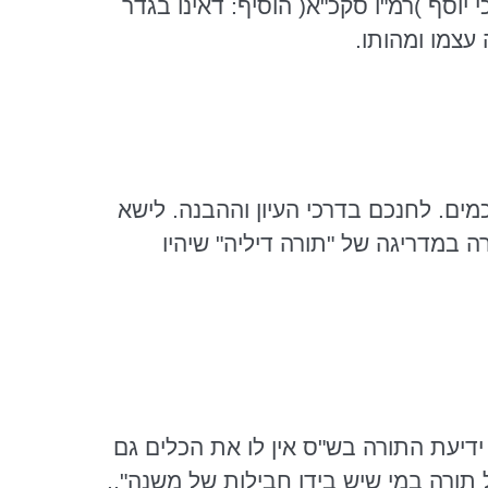
 יוסף )רמ"ו
סקכ"א
( הוסיף: דאינו בגדר
עצמו ומהותו.
מים. לחנכם בדרכי העיון וההבנה.
לישא
רה
במדריגה
של "תורה דיליה" שיהיו
 ידיעת התורה בש"ס אין לו את הכלים גם
תורה במי שיש בידו חבילות של משנה"..