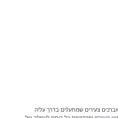
 ואברכים צעירים שמתעלים בדרך עליה
יני העוה"ז ומקדישים כל כוחם לעמלה של