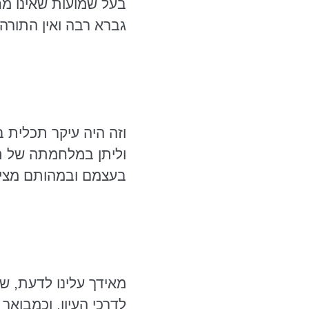
בעל שמועות שאינו מח
גברא רבה ואין התורה 
וזה היה עיקר תכלית ב
וליתן במלחמתה של ת
בעצמם ובמהותם מציא
מאידך עלינו לדעת, שת
לדרכי העיון. וכמבואר