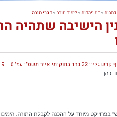
כתבות
>
דת ויהדות
>
לימוד תורה
>
דברי תורה
ין הישיבה שתהיה הת
קותי אייר תשס"ו עמ' 6 – 9
ד כהן
בפרוייקט
מיוחד על ההכנה לקבלת התורה. הימים ו