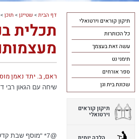
דף הבית
>
שטייגן
>
תוכן
>
תיקון קוראים וירטואלי
תכלית בנ
כל הכותרות
מעצמותו
עשה זאת בעצמך
תימני נט
ספר אורחים
ראם, ב. יתד נאמן מוסף קדש גליון 32 בהר בחו
שכונת בית וגן
שיחה עם הגאון רבי דו
תיקון קוראים
וירטואלי
@7* "מוסף שבת קדש"
הלכה יומית