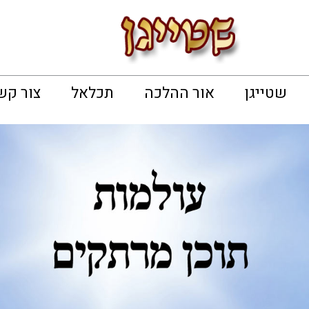
שטייגן
אור ההלכה
תכלאל
צור קש