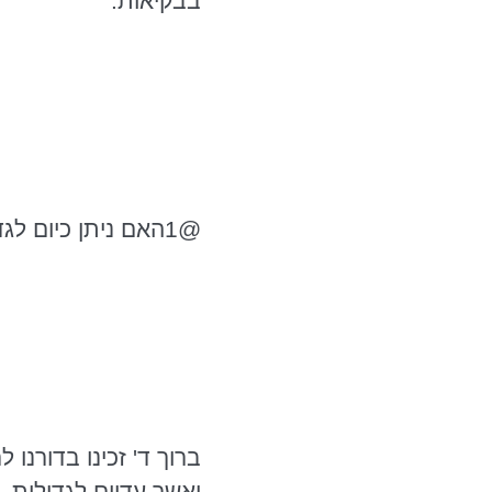
בבקיאות.
@1האם ניתן כיום לגדל ת"ח בעל שיעור קומה שידיו רב לו בש"ס?
ברוך ד' זכינו בדורנו
ואשר עדיים לגדולות. 