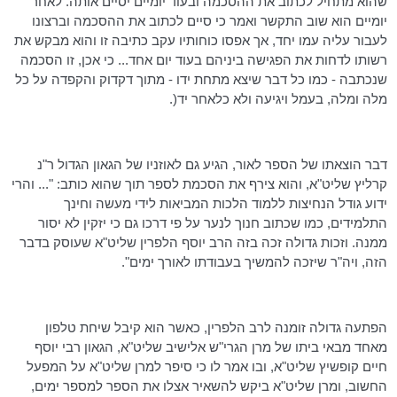
שהוא מתחיל לכתוב את ההסכמה ובעוד יומיים יסיים אותה. לאחר
יומיים הוא שוב התקשר ואמר כי סיים לכתוב את ההסכמה וברצונו
לעבור עליה עמו יחד, אך אפסו כוחותיו עקב כתיבה זו והוא מבקש את
רשותו לדחות את הפגישה ביניהם בעוד יום אחד... כי אכן, זו הסכמה
שנכתבה - כמו כל דבר שיצא מתחת ידו - מתוך דקדוק והקפדה על כל
מלה ומלה, בעמל ויגיעה ולא כלאחר יד(.
דבר הוצאתו של הספר לאור, הגיע גם לאוזניו של הגאון הגדול ר"נ
קרליץ
שליט"א, והוא צירף את הסכמת לספר תוך שהוא כותב: "... והרי
ידוע גודל הנחיצות ללמוד הלכות המביאות לידי מעשה וחינך
התלמידים, כמו שכתוב חנוך לנער על פי דרכו גם כי יזקין לא יסור
ממנה. וזכות גדולה זכה בזה הרב יוסף
הלפרין
שליט"א שעוסק בדבר
הזה, ויה"ר שיזכה להמשיך בעבודתו לאורך ימים".
הפתעה גדולה זומנה לרב
הלפרין
, כאשר הוא קיבל שיחת טלפון
מאחד מבאי ביתו של מרן
הגרי"ש
אלישיב שליט"א, הגאון רבי יוסף
חיים
קופשיץ
שליט"א, ובו אמר לו כי סיפר
למרן
שליט"א על המפעל
החשוב, ומרן שליט"א ביקש להשאיר אצלו את הספר למספר ימים,