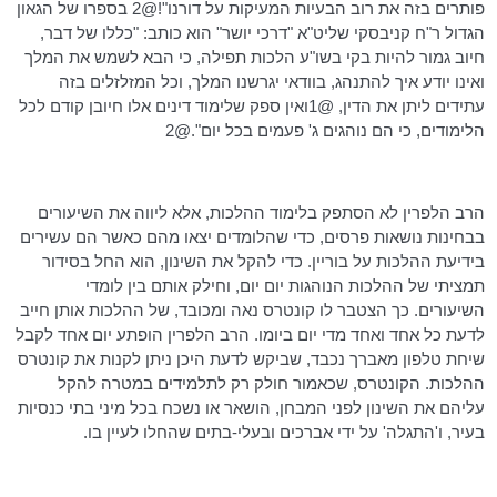
פותרים בזה את רוב הבעיות המעיקות על דורנו"!@2 בספרו של הגאון
הגדול ר"ח
קניבסקי
שליט"א "דרכי יושר" הוא כותב: "כללו של דבר,
חיוב גמור להיות בקי
בשו"ע
הלכות תפילה, כי הבא לשמש את המלך
ואינו יודע איך להתנהג, בוודאי יגרשנו המלך, וכל המזלזלים בזה
עתידים ליתן את הדין, @1ואין ספק שלימוד דינים אלו חיובן קודם לכל
הלימודים, כי הם נוהגים ג' פעמים בכל יום".@2
הרב
הלפרין
לא הסתפק בלימוד ההלכות, אלא ליווה את השיעורים
בבחינות נושאות פרסים, כדי שהלומדים יצאו מהם כאשר הם עשירים
בידיעת ההלכות על בוריין. כדי להקל את השינון, הוא החל בסידור
תמציתי של ההלכות הנוהגות יום
יום
, וחילק אותם בין לומדי
השיעורים. כך הצטבר לו קונטרס נאה ומכובד, של ההלכות אותן חייב
לדעת כל אחד ואחד מדי יום ביומו. הרב
הלפרין
הופתע יום אחד לקבל
שיחת טלפון מאברך נכבד, שביקש לדעת היכן ניתן לקנות את קונטרס
ההלכות. הקונטרס, שכאמור חולק רק לתלמידים במטרה להקל
עליהם את השינון לפני המבחן, הושאר או נשכח בכל מיני בתי כנסיות
בעיר,
ו'התגלה
' על ידי אברכים ובעלי-בתים שהחלו לעיין בו.