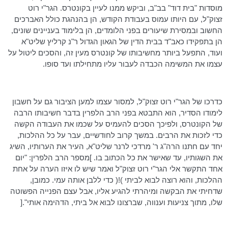
מוסדות "בית דוד" בב"ב, וביקש ממנו לעיין בקונטרס.
הגר"י
רוט
זצוק"ל, עם היותו עמוס בעבודת הקודש, הן בהנהגת כולל האברכים
החשוב ובמסירת שיעורים בפני הלומדים, הן בלימוד בעניינים שונים,
הן בתפקידו כאב"ד בבית הדין של הגאון הגדול ר"נ
קרליץ
שליט"א
ועוד, התפעל ביותר מחשיבותו של קונטרס מעין זה, והסכים ליטול על
עצמו את המשימה הכבדה לעבור עליו מתחילתו ועד סופו.
כדרכו של
הגר"י
רוט
זצוק"ל, למסור עצמו למען הציבור גם על חשבון
לימודו הסדיר, הוא התבטא בפני הרב
הלפרין
בדבר חשיבותו הרבה
של הקונטרס, ולפיכך הסכים להעמיס על שכמו את העבודה הקשה
כדי לזכות את הרבים. במשך קרוב לחודשיים, עבר על כל ההלכות,
יחד עם חתנו הרה"ג ר' מרדכי
לרנר
שליט"א, העיר את הערותיו, השיג
את השגותיו, עד שאישר את כל הכתוב בו. ]מספר הרב
הלפרין
: "יום
אחד התקשר אלי
הגר"י
רוט
זצוק"ל ואמר שיש לו איזו הערה על אחת
ההלכות, והוא רוצה לבוא לביתי )!( כדי ללבן אותה עמי. כמובן,
שדחיתי את הבקשה ומיהרתי להגיע אליו, אבל עצם הפנייה הפשוטה
שלו, מתוך צניעות וענווה, שברצונו לבוא אל ביתי, הדהימה אותי".[