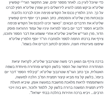
כדי שיוכל לעיין בו. לאחר מספר ימים, שוב התקשר
הגרי"י
קופשיץ
שליט"א וביקש ממנו להגיע לירושלים כיוון שמרן שליט"א חפץ לברכו
על כך. הרב
הלפרין
נכנס אל הקודש פנימה וזכה לברכה נלהבת
ובנוכחות מרן שליט"א והסכמתו, כתב הגאון רבי יוסף חיים
קופשיץ
שליט"א את הדברים הבאים: "כאשר זכינו להכנס אל הקודש פנימה
ולהביא הספר 'דבר יום ביומו' למראה עיניו של עמוד ההוראה פוסק
הדור, מרן
הגרי"ש
אלישיב שליט"א אחרי ששמע את דבר הספר ותוכנו,
צירף את ברכתו החמה לספר ולמחברו
הר"ר
יוסף
הלפרין
שליט"א
שיפוצו מעיינותיו חוצה, והסכים לכתוב דברים אלו בשמו".
ברכה צירף גם הגאון רבי משה
שטרנבוך
שליט"א, לקראת יציאת
המהדורה החדשה של הספר בלשון הקודש ומהדורה מיוחדת בשפה
האנגלית, וכך כתב
הגר"מ
שטרנבוך
שליט"א: "קיבלתי הספר 'דבר יום
ביומו', בלשון קל צח מביא קיצור תמצית
המ"ב
הלכה למעשה,
והשתוממתי לראות מלאכת מחשבת במעשה אומן, שיביא תועלת
לידע תמצית המשנה ברורה בלשון קל, ללמוד ולזכור, ויש בזה זיכוי
הרבים... ויביא ברכה וזהירות בהלכה בבתי ישראל".