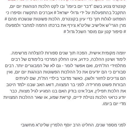
קונטרס צנוע בשם "דבר יום ביומו" ובו לקט הלכות הנוהגות יום
יום
,
התקבל בהתפעלות על ידי גדולי ישראל # אברכים התקשרו וסיפרו כי
הופתעו לגלות תוך כדי עיון בקונטרס, הלכות פשוטות שנשכחו מהם #
מרן
הגרי"ש
אלישיב שליט"א צירף את ברכתו החמה למחבר ולמפעלו
# סיפור קטן עם מוסר השכל גדול #
יוזמה מקומית אישית, הפכה תוך שנים ספורות להצלחה מרשימה.
לימוד ושינון ההלכה, כידוע, אינו החלק המרכזי בלימודם של רבים
מתלמידי
הת"תים
, ואם אפשר לומר - גם לא של המבוגרים יותר. רבים
סבורים כי הם יודעים את כל ההלכות הפשוטות הנוהגות יום
יום
, ואין
הם צריכים לחזור ולשנן. כאשר מדובר בילדי הת"ת, שם לעיתים
הבורות פשוט מחרידה. לפני בר המצווה, דואג האב שבנו ילמד היטב
את הלכות תפילין, אבל אינו בודק האם בנו המגיע לגיל מצוות, כבר
יודע כראוי הלכות נטילת ידיים, קריאת שמע, או שאר ההלכות המצויות
מדי יום ביומו.
לפני מספר שנים, החליט הרב יוסף
הלפרין
שליט"א מחשובי