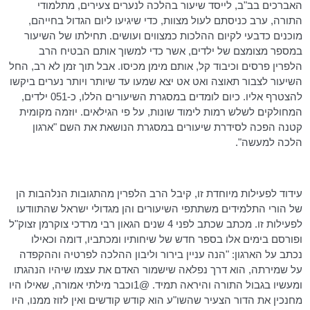
האברכים בב"ב, לייסד שיעור בהלכה לנערים צעירים, מתלמודי
התורה, ערב כניסתם לעול מצוות, כדי שיגיעו ליום הגדול בחייהם,
מוכנים כדבעי לקיום ההלכות כמצווים ועושים. תחילתו של השיעור
במספר מצומצם של ילדים, אשר כדי למשוך אותם הבטיח הרב
הלפרין
פרסים וכיבוד קל, אותם מימן מכיסו. אבל תוך זמן לא רב, החל
השיעור לצבור תאוצה ואט אט יצא שמעו עד שיותר ויותר נערים ביקשו
להצטרף אליו. כיום לומדים במסגרת השיעורים הללו, כ-051 ילדים,
המחולקים לשלש רמות לימוד שונות, על פי הגילאים. יוזמה מקומית
קטנה הפכה
לסידרת
שיעורים במסגרת הנושאת את השם "ארגון
הלכה למעשה".
עידוד לפעילות מיוחדת זו, קיבל הרב
הלפרין
מהתגובות הנלהבות הן
של הורי התלמידים משתתפי השיעורים והן מגדולי ישראל שהתוודעו
לפעילות זו. מכתב שכתב לפני 4 שנים הגאון רבי מרדכי
צוקרמן
זצוק"ל
ופורסם בימים אלו בספר חדש של שיחותיו ומכתביו, דומה וכאילו
נכתב על הארגון: "הנה עניין בירור וליבון ההלכה לפרטיה וההקפדה
על שמירתה, הוא דרך נפלאה שישמור האדם את עצמו שיהיו הנהגתו
ומעשיו בגבול התורה והיראה תמיד. @1וכבר מילתי אמורה, שאילו היו
מחנכין
את הדור הצעיר
שהשו"ע
הוא קודש קודשים ואין לזוז ממנו, היו