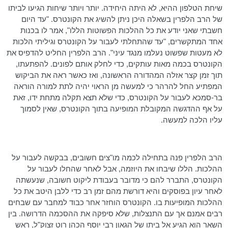
שיחת הטלפון ההיא, לא היתה היחידה. יותר ויותר שיחות הגיעו לביתו
של הרב
הלפרין
בשאלה היכן ניתן להשיג את הקונטרס. "עד היום
חשבתי שאני יודע את כל ההלכות הפשוטות הללו", אמר לו בכנות
אחד המתקשרים, "עד שהתחלתי לעבור על הקונטרס וגיליתי הלכות
לא מעטות שפשוט נעלמו מנגד עיני". הרב
הלפרין
החליט להדפיס את
הקונטרס בכמה מאות עותקים, כדי לחלק אותם לפונים. להפתעתו,
תוך זמן קצר אזלה המהדורה הראשונה, ואז כאשר ראה את הביקוש
המפתיע החל להרהר כי למעשה מן הראוי יהיה לתת למורה הוראה
בר-סמכא לעבור על הקונטרס, כדי שלא תצא תקלה מתחת ידו, זאת
על אף ההדגשה המקובלת המופיעה בתוך הקונטרס, שאין לסמוך
עליו הלכה למעשה.
הרב
הלפרין
פנה בתחילה לכמה
מו"צים
חשובים, בבקשה לעבור על
ההלכות. הללו שיבחו את היוזמה, אבל לאחר שהחלו לעבור על
הקונטרס, התברר להם כי מדובר בעבודת ליקוט חשובה, שנעשתה
לאחר עיון בפוסקים והיא דורשת מהם זמן רב כדי ללבן היטב את כל
ההלכות המופיעות בו. הקונטרס הוחזר אחר כבוד למחבר עם שבחים
רבים אמנם אך עם התנצלות, שלא סיפקה את ההסכמה הדרושה. בין
השאר הוא הגיע אל ביתו של הגאון רבי יוסף הכהן
רוט
זצוק"ל, ראש