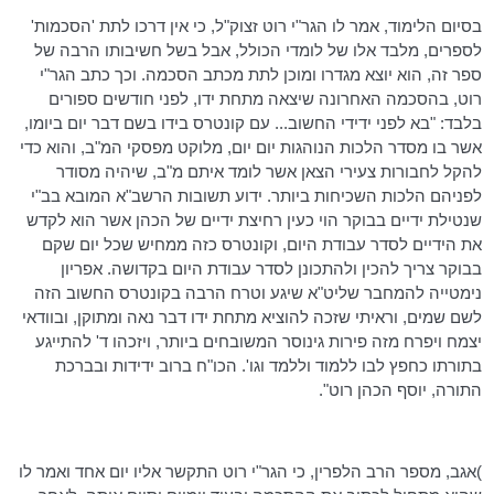
בסיום הלימוד, אמר לו
הגר"י
רוט
זצוק"ל, כי אין דרכו לתת 'הסכמות'
לספרים, מלבד אלו של לומדי הכולל, אבל בשל חשיבותו הרבה של
ספר זה, הוא יוצא מגדרו ומוכן לתת מכתב הסכמה. וכך כתב
הגר"י
רוט
, בהסכמה האחרונה שיצאה מתחת ידו, לפני חודשים ספורים
בלבד: "בא לפני ידידי החשוב... עם קונטרס בידו בשם דבר יום ביומו,
אשר בו מסדר הלכות הנוהגות יום
יום
, מלוקט מפסקי
המ"ב
, והוא כדי
להקל לחבורות צעירי הצאן אשר לומד איתם מ"ב, שיהיה מסודר
לפניהם הלכות השכיחות ביותר. ידוע תשובות
הרשב"א
המובא בב"י
שנטילת ידיים בבוקר הוי כעין רחיצת ידיים של הכהן אשר הוא לקדש
את הידיים לסדר עבודת היום, וקונטרס כזה ממחיש שכל יום שקם
בבוקר צריך להכין ולהתכונן לסדר עבודת היום בקדושה. אפריון
נימטייה
להמחבר
שליט"א שיגע וטרח הרבה בקונטרס החשוב הזה
לשם שמים, וראיתי שזכה להוציא מתחת ידו דבר נאה ומתוקן, ובוודאי
יצמח ויפרח מזה פירות
גינוסר
המשובחים ביותר, ויזכהו ד' להתייגע
בתורתו כחפץ לבו ללמוד וללמד וגו'.
הכו"ח
ברוב ידידות ובברכת
התורה, יוסף הכהן
רוט
".
)אגב, מספר הרב
הלפרין
, כי
הגר"י
רוט
התקשר אליו יום אחד ואמר לו