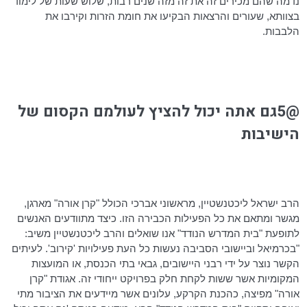
נדמה שהם מכירים זה את זה מזה שנים רבות, שלוש שעות של לימוד
בצוותא, שעורים והרצאות הבקיעו את חומת הזרות וקירבו את
הלבבות.
@5גם אתה יכול להציץ לעולמם הקסום של
הישיבות
הרב ישראל ליכטנשטיין, מראשוני אברכי הכולל "קרן אורה" מארגן,
מגשר ומתאם את כל הפעילות הכבירה הזו. כיצד מתוודעים האנשים
לתופעת "בית המדרש הנודד" אנו שואלים והרב ליכטנשטיין משיב:
"בכרמיאל וביישובי הסביבה נעשות כל העת פעילויות 'קירוב'. לעיתים
הקשר נוצר על ידי רבני היישובים, גבאי בתי הכנסת, או המועצות
המקומיות אשר ששות לקחת חלק בפרויקט ייחודי זה. אגודת "קרן
אורה" מפיצה, כהכנת הקרקע, עלונים אשר מיידעים את הציבור מתי