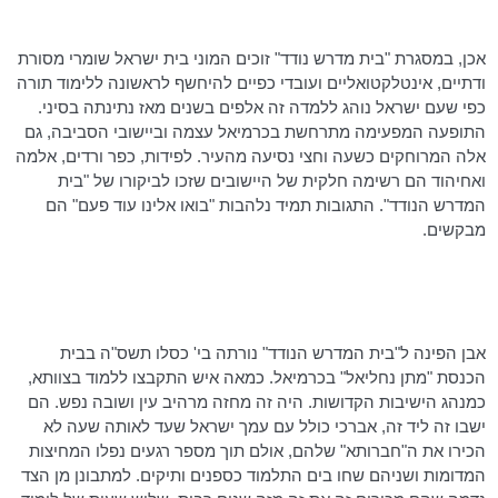
אכן, במסגרת "בית מדרש נודד" זוכים המוני בית ישראל שומרי מסורת
ודתיים, אינטלקטואליים ועובדי כפיים להיחשף לראשונה ללימוד תורה
כפי שעם ישראל נוהג ללמדה זה אלפים בשנים מאז נתינתה בסיני.
התופעה המפעימה מתרחשת בכרמיאל עצמה וביישובי הסביבה, גם
אלה המרוחקים כשעה וחצי נסיעה מהעיר. לפידות, כפר ורדים, אלמה
ואחיהוד
הם רשימה חלקית של היישובים שזכו לביקורו של "בית
המדרש הנודד". התגובות תמיד נלהבות "בואו אלינו עוד פעם" הם
מבקשים.
אבן הפינה ל"בית המדרש הנודד" נורתה בי' כסלו תשס"ה בבית
הכנסת "מתן
נחליאל
" בכרמיאל. כמאה איש התקבצו ללמוד בצוותא,
כמנהג הישיבות הקדושות. היה זה מחזה מרהיב עין ושובה נפש. הם
ישבו זה ליד זה, אברכי כולל עם עמך ישראל שעד לאותה שעה לא
הכירו את ה"חברותא" שלהם, אולם תוך מספר רגעים נפלו המחיצות
המדומות ושניהם שחו בים התלמוד כספנים ותיקים. למתבונן מן הצד