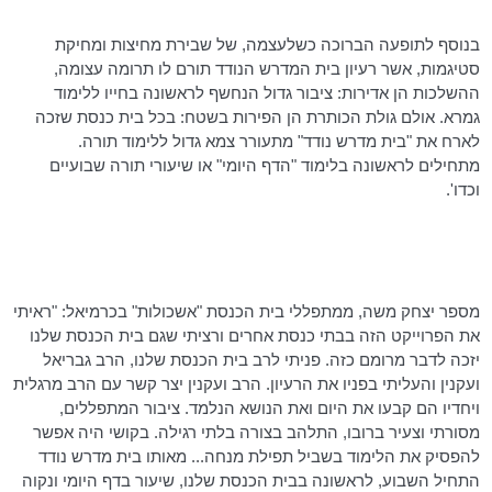
בנוסף לתופעה הברוכה כשלעצמה, של שבירת מחיצות ומחיקת
סטיגמות, אשר רעיון בית המדרש הנודד תורם לו תרומה עצומה,
ההשלכות הן אדירות: ציבור גדול הנחשף לראשונה בחייו ללימוד
גמרא. אולם גולת הכותרת הן הפירות בשטח: בכל בית כנסת שזכה
לארח את "בית מדרש נודד" מתעורר צמא גדול ללימוד תורה.
מתחילים לראשונה בלימוד "הדף היומי" או שיעורי תורה שבועיים
וכדו'.
מספר יצחק משה, ממתפללי בית הכנסת "אשכולות" בכרמיאל: "ראיתי
את
הפרוייקט
הזה בבתי כנסת אחרים ורציתי שגם בית הכנסת שלנו
יזכה לדבר מרומם כזה. פניתי לרב בית הכנסת שלנו, הרב גבריאל
ועקנין
והעליתי בפניו את הרעיון. הרב
ועקנין
יצר קשר עם הרב מרגלית
ויחדיו הם קבעו את היום ואת הנושא הנלמד. ציבור המתפללים,
מסורתי וצעיר ברובו, התלהב בצורה בלתי רגילה. בקושי היה אפשר
להפסיק את הלימוד בשביל תפילת מנחה... מאותו בית מדרש נודד
התחיל השבוע, לראשונה בבית הכנסת שלנו, שיעור בדף היומי ונקוה