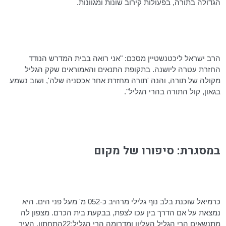
הגדולה בתורה, בפעולות קירוב שונות ומגוונות.
הרב ישראל ליכטנשטיין מסכם: "אני רואה בבית המדרש הנודד
החזרת עטרה ליושנה. בתקופת התנאים והאמוראים שקק הגליל
מקולה של תורה, והנה 'תורה מחזרת אחר אכסניה שלה', ושוב נשמע
בגאון, קול התורה בהרי הגליל".
במסגרת: סיפורו של מקום
כרמיאל שוכנת בלב נוף גלילי מרהיב כ-052 מ' מעל פני הים. היא
נמצאת על אם הדרך בין עכו לצפת, בבקעת בית הכרם. מצפון לה
מתנשאים הרי הגליל העליון ומדרומה הרי הגליל ׃22התחתון. העיר