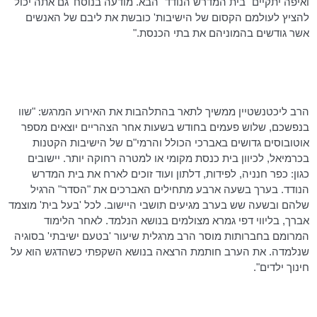
ואיפה יתקיים "בית המדרש הנודד" הבא. מודעה בנוסח 'גם אתה יכול
להציץ לעולמם הקסום של הישיבות' כובשת את ליבם של האנשים
אשר גודשים בהמוניהם את בתי הכנסת."
הרב ליכטנשטיין ממשיך לתאר בהתלהבות את האירוע המרגש: "שוו
בנפשכם, שלוש פעמים בחודש בשעות אחר הצהריים יוצאים מספר
אוטובוסים גדושים באברכי הכולל
והרמי"ם
של הישיבות הקטנות
בכרמיאל, לכיוון בית כנסת מקומי או למטרה רחוקה יותר. יישובים
כגון: כפר חנניה, לפידות, דלתון ועוד זוכים לארח את בית המדרש
הנודד. בערך בשעה ארבע מתחילים האברכים את "הסדר" הרגיל
שלהם ובשעה שש בערב מגיעים תושבי היישוב. לכל 'בעל בית' מוצמד
אברך, בליווי דפי גמרא מצולמים בנושא הנלמד. לאחר הלימוד
המרומם
בחברותות
מוסר הרב מרגלית שיעור 'בטעם ישיבתי' בסוגיה
שנלמדה. את הערב חותמת הרצאה בנושא השקפתי כשהדגש הוא על
חינוך ילדים".