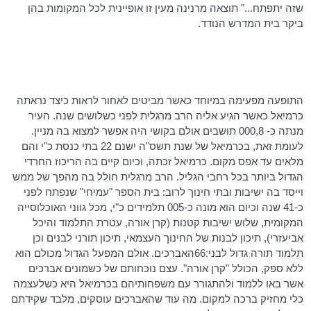
שזה יתפתח..." תוצאה מרנינה מעין זו אופיינית לכל המקומות בהן
ביקר בית המדרש הנודד.
התופעה מפעימה במיוחד כאשר מביטים לאחור לראות כיצד נראתה
כרמיאל כאשר הגיע אליה הרב מרגלית לפני כשלושים שנה. העיר
מנתה כ- 000,8 תושבים אולם בקושי היה אפשר למצוא בה מניין.
לעומת זאת, בכרמיאל של שנת תשס"ה ישנם 22 בתי כנסת כ"י והם
מלאים עד אפס מקום. כרמיאל זכתה, וכיום קיים בה הריכוז החרדי
הגדול ביותר בכל רחבי הגליל. הרב מרגלית חולל בה מהפך של ממש
וייסד בה ישיבות ובתי חינוך לרוב: בית הספר "עמיחי" שנפתח לפני
כ-41 שנה וכיום הוא מונה כ-005 תלמידים כ"י, מכל גווני האוכלוסייה
המקומית, שלוש ישיבות קטנות (קרן אורה, עטרת התלמוד והיכל
אביעזרי
), תיכון לבנות של החינוך העצמאי, תיכון תורני לבנים וכן
תלמוד תורה גדול לבני ׃66האברכים. אולם המפעל הגדול מכולם הוא
ללא ספק, הכולל "קרן אורה". עצם נוכחותם של כשמונים אברכים
אשר באו ללמוד ולהתגורר עם משפחותיהם בכרמיאל היא כשלעצמה
כלי מחזיק ברכה למקום. מה עוד שהאברכים עוסקים, מלבד שקידתם