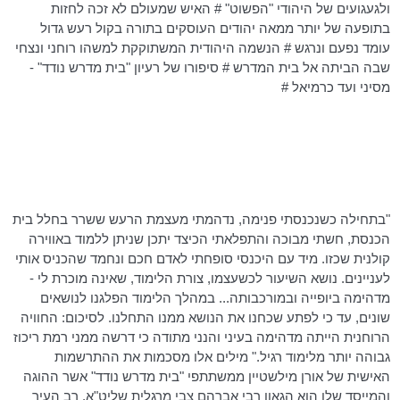
ולגעגועים של היהודי "הפשוט" # האיש שמעולם לא זכה לחזות
בתופעה של יותר ממאה יהודים העוסקים בתורה בקול רעש גדול
עומד נפעם ונרגש # הנשמה היהודית המשתוקקת למשהו רוחני ונצחי
שבה הביתה אל בית המדרש # סיפורו של רעיון "בית מדרש נודד" -
מסיני ועד כרמיאל #
"בתחילה כשנכנסתי פנימה, נדהמתי מעצמת הרעש ששרר בחלל בית
הכנסת, חשתי מבוכה והתפלאתי הכיצד יתכן שניתן ללמוד באווירה
קולנית שכזו. מיד עם היכנסי סופחתי לאדם חכם ונחמד שהכניס אותי
לעניינים. נושא השיעור לכשעצמו, צורת הלימוד, שאינה מוכרת לי -
מדהימה ביופייה ובמורכבותה... במהלך הלימוד הפלגנו לנושאים
שונים, עד כי לפתע שכחנו את הנושא ממנו התחלנו. לסיכום: החוויה
הרוחנית הייתה מדהימה בעיני והנני מתודה כי דרשה ממני רמת ריכוז
גבוהה יותר מלימוד רגיל." מילים אלו מסכמות את ההתרשמות
האישית של אורן
מילשטיין
ממשתתפי "בית מדרש נודד" אשר ההוגה
והמייסד שלו הוא הגאון רבי אברהם צבי מרגלית שליט"א, רב העיר