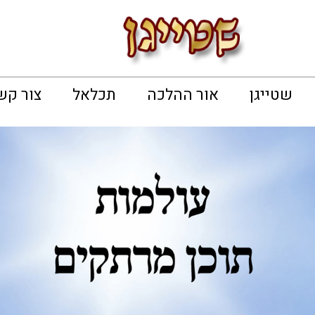
שטייגן
אור ההלכה
תכלאל
צור קש