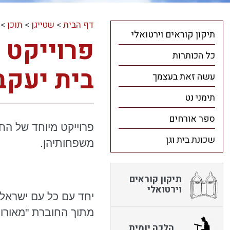
דף הבית
>
שטייגן
>
תוכן
>
תיקון קוראים וירטואלי
פרוייקט 
כל הכותרות
בית יעקב
עשה זאת בעצמך
תימני נט
ספר אורחים
פרוייקט מיוחד של הח
שכונת בית וגן
משפחותיהן.
תיקון קוראים
וירטואלי
יחד עם כל עם ישראל
מתוך החוברת "מאורו
הלכה יומית