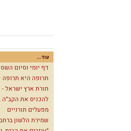
עוד...
דף יומי וסיום השס
תרופה היא תרופה –
תורת ארץ ישראל - 
להכניס את הקב"ה בל
מפעלים תורניים
שמירת הלשון ברחבי
"עוזבים את הבית, ו