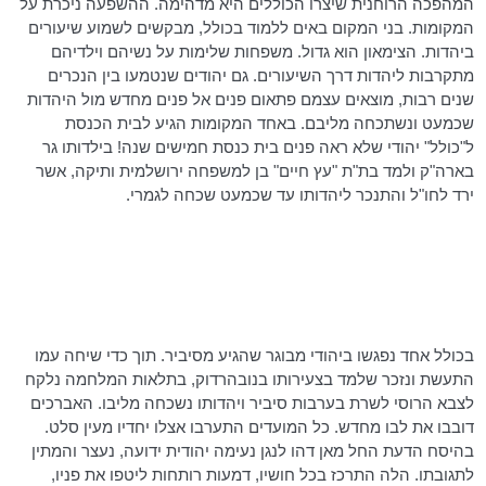
המהפכה הרוחנית שיצרו הכוללים היא מדהימה. ההשפעה ניכרת על
המקומות. בני המקום באים ללמוד בכולל, מבקשים לשמוע שיעורים
ביהדות. הצימאון הוא גדול. משפחות שלימות על נשיהם וילדיהם
מתקרבות ליהדות דרך השיעורים. גם יהודים שנטמעו בין הנכרים
שנים רבות, מוצאים עצמם פתאום פנים אל פנים מחדש מול היהדות
שכמעט ונשתכחה מליבם. באחד המקומות הגיע לבית הכנסת
ל"כולל" יהודי שלא ראה פנים בית כנסת חמישים שנה! בילדותו גר
בארה"ק ולמד בת"ת "עץ חיים" בן למשפחה ירושלמית ותיקה, אשר
ירד לחו"ל והתנכר ליהדותו עד שכמעט שכחה לגמרי.
בכולל אחד נפגשו ביהודי מבוגר שהגיע מסיביר. תוך כדי שיחה עמו
התעשת ונזכר שלמד בצעירותו
בנובהרדוק
, בתלאות המלחמה נלקח
לצבא הרוסי לשרת בערבות סיביר ויהדותו נשכחה מליבו. האברכים
דובבו את לבו מחדש. כל המועדים התערבו אצלו יחדיו מעין סלט.
בהיסח הדעת החל מאן דהו לנגן נעימה יהודית ידועה, נעצר והמתין
לתגובתו. הלה התרכז בכל חושיו, דמעות רותחות ליטפו את פניו,