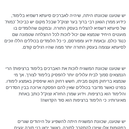
יש שטענו שכוונתו היתה, שיהיה לאברכים סיעתא דשמיא בלימוד,
כידוע
ממרן
הגאון רבי ברוך בער זצוק"ל שבכל מקום יש כביכול 'כמות'
של סיעתא דשמיא להצליח בעסק התורה. ובמקום שהלומדים בו
מועטים היחיד שנמצא שם יכול לזכות לכל ההצלחה שטמונה שם
כנגד כולם. ובאמת ידוע ומפורסם, כי כל הלומדים בכוללים הללו זוכים
לסיעתא
עצומה בעסק התורה יותר ממה שהיו רגילים קודם.
יש שטענו שכוונת המשגיח לזכות את האברכים בלימוד ברציפות! הרי
הנמצאים סמוך לבית עלולים יותר להפסיק בלימוד לצורך. אך מי
שנמצא בריחוק מקום מביתו, חשש רחוק הוא שיפסיק באמצע לימודו.
בפרט כאשר מדובר בכוללים שאין להם הפסקה ארוכה בבין הסדרים
והלימוד הוא ברציפות. וידוע שמרן
החזו"א
זצוק"ל כותב באחת
מאיגרותיו: כי הלימוד ברציפות הוא סוד הקדושה!
יש שטענו, שכוונת המשגיח היתה להשפיע על היהודים שגרים
במקומות אלו שיזכו להתקרב לתורה. כאשר יראו בני תורה יגעים