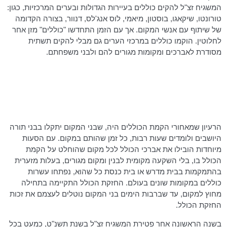
המשגיח זצ"ל להקים כוללים בעיירות הגדולות ובערים המרכזיות, כגון:
טורונטו, שיקאגו, בוסטון,
מיאמי
,
לוס
אנג'לס
, דנוור, בצורה הקדומה
של שיתוף עם אנשי המקום. אך עם הזמן התחדשו "כוללים" מזן אחר
לחלוטין. הוקמו כוללים במרכזי הערים גם מבלי להקים תשתית
מסודרת לאברכים ומקומות מגורים להם ולבני משפחתם.
הרעיון שמאחורי הקמת הכוללים היה, שבני המקום יתקלו בבני תורה
היושבים ולומדים שעות רבות, כל זמן שהותם במקום. עם הסעות
מיוחדות הובילו את אברכי הכולל לכל מקום שהוחלט על הקמת
הכולל בו, בלי השקעה מקומית לבנין ומקום מגורים, בעלות מזערית
בהתמקמות בבית מדרש או בית כנסת כל שהוא, נפתחו עשרות
כוללים במקומות שונים בעולם. החזקת הכולל התקיימה בתחילה
מחוץ למקום, עד שברבות הימים בני המקום נוטלים לעצמם את זכות
החזקת הכולל.
בשנה הראשונה אחר פטירת המשגיח זצ"ל בשנת תשנ"ט, כמעט בכל