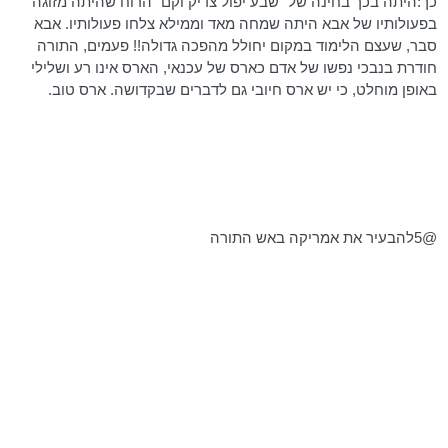
כך:היתה בכך בחינה של "שבע
יפול
צדיק וקם" הרוח שהיתה מזוגה
בפעולותיו של אבא היתה שמחה מאד וממילא צלחו פעולותיו. אבא
סבר, שעצם הלימוד במקום יחולל מהפכה גדולה!! פעמים, התורה
חודרת בנבכי נפשו של אדם כארס של עכנאי, הארס אינו רע ושלילי
באופן מוחלט, כי יש ארס חיובי גם לדברים שבקדושה. ארס טוב.
@5להבעיר את אמריקה באש התורה