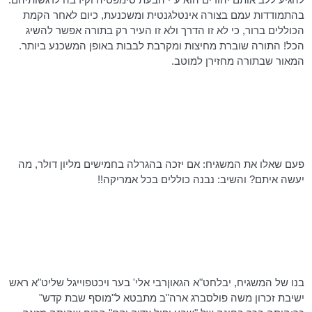
בהתמודדות עמם בצורה
אינטלגנטית
ומשכנעת, כיום לאחר הקמת
הכוללים ברור, כי לא זו הדרך ולא זו העיר רק בתורה אפשר להשיג
הכל! התורה שוברת מחיצות ומקרבת לבבות באופן המשכנע ביותר.
המאור שבתורה מחזירן למוטב.
פעם שאלו את המשגיח: אם יזכה בהגרלה בחמישים מליון דולר, מה
יעשה איתם? והשיב: נבנה כוללים בכל אמריקה!!
בנו של המשגיח,
יבלחט"א
הגאוןרבי
אלי' בער
ויכטפוייגל
שליט"א ראש
ישיבת זכרון משה
פולסברג
ארה"ב מתבטא ל"מוסף שבת קדש"