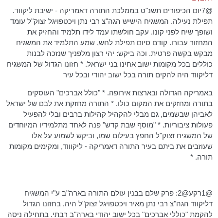
@7יום הכיפורים תשנ"ט בממלכת התורה
דאמריקה
- ישיבת
ליקווד
.
תפילת נעילה. המשגיח הישיש
הגה"צ
רבי נתן
ויכטפויגל
זצוק"ל עומד
ושופך שיח לפני קונו. עקב חולשתו עמד לידו תלמיד והחזיק את
המחזור עבורו. קודם סיום תפילת לחש, שמע התלמיד את המשגיח
מבקש בקשה פרטית. וכה ביקש: יהי רצון מלפניך שנזכה לבנות
כוללים בכל מקומות ישוב אחינו בני ישראל. * חזונו הגדול של המשגיח
דליקווד
היה להקים תורה בכל ישוב יהודי ובכל עיר
באמריקה הגדולה ובארצות אירופה. * "כולל אברכים" העוסקים
בתורה ומחזקים את המקום כולו. * התורה מחזקת את לבם של ישראל
לאביהן שבשמים, גם מבלי להקהיל קהילות ברבים ובלי להפעיל
פעולות ציבוריות. * "מוסף שבת קדש" פנה לאחד מתלמידיו המיוחדים
של המשגיח זצוק"ל החפץ בעילום שמו, וביקש לשמוע על אלו
שעוזבים את ביתם בעיר התורה
דאמריקה
-
ליקוווד
, ומקימים מקומות
תורה. *
@
1רקע@2
: פרק שלם בבנין עולם התורה בארה"ב ע"י המשגיח
דליקווד
הגה"צ
רבי נתן מאיר
ויכטפויגל
זצוק"ל היה, בחזונו הגדול
להקמת "כוללי אברכים" בכל ישוב יהודי בארה"ב רבתי. בתחילה ניסה