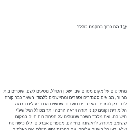
@1 מה כרוך בהקמת כולל?
מחליטים על מקום מסוים שבו ישכון הכולל, נוסעים לשם, שוכרים בית
מרווח, מביאים סטנדרים וספרים ומתיישבים ללמוד. השאר כבר קורה
לבד. רק לומדים. האברכים טוענים: שחשים הם כי עולים ברמה
הלימודית וקונים קניני תורה ויראה הרבה יותר מכולל רגיל שע"י
הישיבה. זאת מלבד השכר שנוטלים על הפחת רוח חיים במקום
ששומם מתורה. לראשונה בחייהם, מספרים אברכים: גילו כישרונות
שלא ידעו כל השנים עליהם. אם בהבנת נפש הזולת. אם באלתור