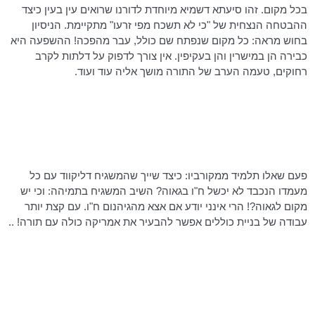
בכל מקום. זהו סיעתא דשמיא מיוחדת לדורנו שרואים עין בעין כיצד
ההבטחה הנצחית של "כי לא תשכח מפי זרעו" מתקיימת. הניסיון
בחוש מראה: כל מקום שנפתח שם כולל, עבר מהפכה! ההשפעה היא
כבירה הן במישרין והן בעקיפין. אין צורך לדפוק על דלתות לקרב
רחוקים, טעמה הערב של התורה מושך אליה עוד ועוד.
פעם שאלו תלמיד ממקורביו: כיצד שייך שהמשגיח
דליקווד
עם כל
מעמדו הנכבד לא יכשל ח"ו בגאוה? השיב המשגיח בתמיהה: וכי יש
מקום לגאוה?! הרי אינני יודע אם אצא
מהגיהנום
ח"ו. עם קצת יותר
עבודה של בניית כוללים אפשר להבעיר את אמריקה כולה עם תורה! ..