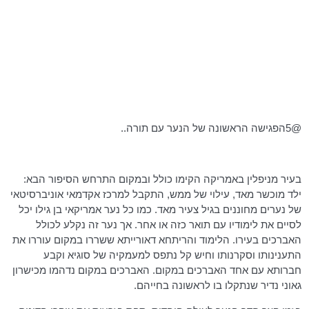
@5הפגישה הראשונה של הנער עם תורה..
בעיר
מניפלין
באמריקה הקימו כולל ובמקום התרחש הסיפור הבא:
ילד מוכשר מאד, עילוי של ממש, התקבל למרכז אקדמאי אוניברסיטאי
של נערים מחוננים בגיל צעיר מאד. כמו כל נער אמריקאי בן גילו יכל
לסיים את לימודיו עם תואר כזה או אחר. אך נער זה נקלע לכולל
האברכים בעירו. הלימוד
והריתחא
דאורייתא ששררו במקום עוררו את
התענינותו וסקרנותו וחיש קל נתפס למעמקיה של
סוגיא
וקבע
חברותא עם אחד האברכים במקום. האברכים במקום נדהמו מכישרון
גאוני נדיר שנתקלו בו לראשונה בחייהם.