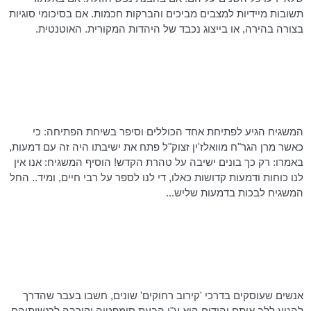
תשובות מיידיות למצבים מביכים והברקות חכמות. אם בסיכומי סוגיות
בצורה בהירה, או בייצוג נכבד של היהדות המקורית. האוטנטית.
המשגיח הגיע לפתיחת אחד הכוללים וסיפר בשיחת הפתיחה: כי
כאשר מרן
הגר"ח
מוואלז'ין
זצוק"ל פתח את ישיבתו היה זה עם דמעות,
באמרו: רק כך בונים ישיבה על טהרת הקדש! הוסיף המשגיח: אנו אין
לנו כוחות ודמעות קדושות כאלו, די לנו לספר על רבי חיים, ומיד.. החל
המשגיח לבכות בדמעות שליש...
אנשים שעוסקים בדרכי 'קירוב רחוקים' שונים, חשבו בעבר שהדרך
להגיע ללב אותם יהודים הוא ע"י הבעת סימפטיה וקירבה לרגשותיהם.