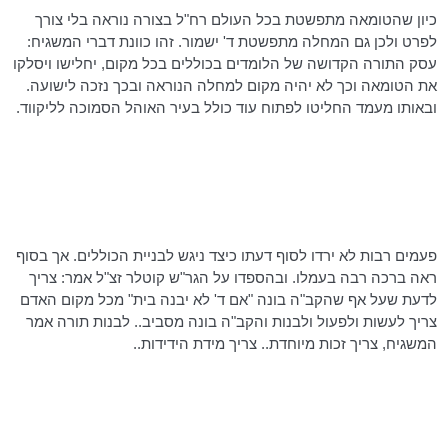
כיון שהטומאה מתפשטת בכל העולם
רח"ל
בצורה נוראה בלי צורך
לפרט ולכן גם המחלה מתפשטת ד' ישמור. זהו כוונת דברי המשגיח:
עסק התורה הקדושה של הלומדים בכוללים בכל מקום, יחלישו ויסלקו
את הטומאה וכך לא יהיה מקום למחלה הנוראה ובכך נזכה לישועה.
ובאותו מעמד החליטו לפתוח עוד כולל בעיר האוהל הסמוכה
לליקווד
.
פעמים רבות לא ירדו לסוף דעתו כיצד ניגש לבניית הכוללים. אך בסוף
ראה ברכה רבה בעמלו. ובהספדו על
הגר"ש
קוטלר
זצ"ל אמר: צריך
לדעת שעל אף שהקב"ה בונה "אם ד' לא יבנה בית" מכל מקום האדם
צריך לעשות ולפעול ולבנות והקב"ה בונה מסביב.. לבנות תורה אמר
המשגיח, צריך זכות מיוחדת.. צריך מידת הידידות..