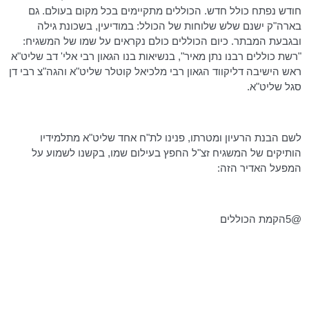
חודש נפתח כולל חדש. הכוללים מתקיימים בכל מקום בעולם. גם
בארה"ק ישנם שלש שלוחות של הכולל: במודיעין, בשכונת גילה
ובגבעת המבתר. כיום הכוללים כולם נקראים על שמו של המשגיח:
"רשת כוללים רבנו נתן מאיר", בנשיאות בנו הגאון רבי אלי' דב שליט"א
ראש הישיבה
דליקווד
הגאון רבי
מלכיאל
קוטלר
שליט"א
והגה"צ
רבי דן
סגל שליט"א.
לשם הבנת הרעיון ומטרתו, פנינו לת"ח אחד שליט"א מתלמידיו
הותיקים של המשגיח זצ"ל החפץ בעילום שמו, בקשנו לשמוע על
המפעל האדיר הזה:
@5הקמת הכוללים