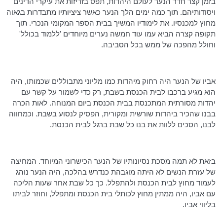
בזמן קצר חדר הנער לעולם היהדות, תפס בזריזות את עיקרי הדינים
ויסודותיהם. תוך כמה ימים הלך הנער כאשר ציציותיו מתבדרות בגאוה
מחוץ למכנסיו. את לימודיו המשיך בבית הספר המקומי הנכרי. תוך
תקופה קצרה הביא עמו עוד חמשה נערים מיוחדים 'ללמוד בכולל'
וחולל מהפכה של ממש בכל הסביבה.
אביו של הנער היה רחוק מיהדות כמו
מליוני
מתבוללים שכמותו, היה
הוא מגיע ברכבו לבית הכנסת בשבת, רק כדי לשמור על קשר עם
יהדות מסורתית המתכנסת בבית הכנסת ביום המנוחה. לאות הכרה
בבנו שהכיר ביהדות שורשית ומקורית, הפסיק לנסוע בשבת. וכמחווה
לבנו, הסכים ללוות את בנו כל שבת ברגל לבית הכנסת.
בזאת לא תמה מסכת נסיונותיו של הנער הכישרוני המיוחד. המחיצה
של עזרת הנשים לא היתה מוגבהת כנדרש בהלכה, היה הנער נוהג
לעמוד מחוץ לבית הכנסת ולהתפלל. כך כל שבת אחר שעות הליכה
עם אביו, היה ממתין מחוץ לכותלי בית הכנסת ומתפלל, וחוזר לביתו
בליווי אביו.