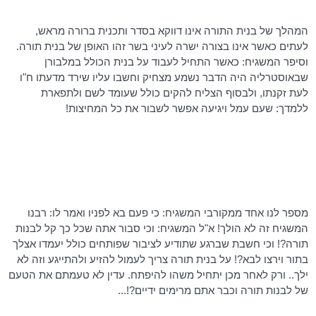
המהלך של בנית התורה אינו דווקא בסדר ותכנית ברורה מראש,
לעתים כאשר אינו בצורה ישרה לעיני בשר זהו האופן של בנית תורה.
וסיפר המשגיח: כאשר התחיל לעבוד על בנית הכולל במלבורן
שבאוסטרליה היה הדבר נשמע מצחיק וחשבו עליו שירד מדעתו ח"ו
לעת זקנתו, ולבסוף הצליח להקים כולל שעומד לשם ולתפארת
ללמדך: שעם עמל ויגיעה אפשר לשבור את כל המחיצות!
מספר לנו אחד ממקורבי המשגיח: כי פעם בא לפניו ואמר לו: רבנו
המשגיח זה לא הולך! א"ל המשגיח: וכי סבור אתה שכל כך קל לבנות
תורה?! וכי חשבת שברגע שתודיע לציבור שפותחים כולל יעמדו אצלך
בתור וירצו לבא?! על בנית תורה צריך לעמול להזיע ולהתייגע וזה לא
ילך.. ורק לאחר מכן יתחיל משהו להיפתח. עדין לא טעמתם את הטעם
של לבנות תורה וכבר אתם מרימים ידיים?!...