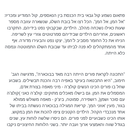
פתאום נשמע קול גבאי בית הכנסת בין הנאספים, קול המודיע ומכריז:
"אל המן, אל המן". הכל רצו אל בובת השלג, שנשארה עזובה מספר
שעות כאילו נשכחה מהלב. הילדים, שבקבוקי נפט בידיהם, התקרבו
ראשונים, אחריהם הילדים שבידיהם סמרטוטים וגזרי עץ לשריפה.
הניחו את כל החומר מסביב
ל'המן
', יצקו נפט והבעירו מדורה. אף
אחד מהמתקהלים לא פנה לביתו עד שבובת השלג התמוטטה ונמסה
כלא הייתה.
"התכונה לקראת פורים הייתה רבה מאד
בבוכארה
", מדגישה הגב'
חימוב
, "היא התבטאה בעיקר באפיה רבה והכנת תבשילים. בשבוע
שחל בו פורים הכינו הנשים
קולצ'ה
- מיני מאפה בצורת אדם,
המסמלים את המן. גם בישלו מאכלים מתוקים:
קולצ'ה
כאני )
קולצ'ה
עם סוכר ושמן(,
רושפירה
,
סמוטה
,
ביצ'ק
- מאפה משולש ממולא
בגזר, מעין 'אוזני המן'. קריאת המגילה
בבוכארה
נעשתה בביתו של
אחד מנכבדי הקהל. הילדים הקטנים ציפו להכות את המן במקוש,
אותו הכינו כשבועיים לפני פורים. הם ניסרו שלשה לוחות עץ, שנים
בגודל שווה והאמצעי ארוך ועבה יותר. בשני הלוחות החיצוניים ניקבו