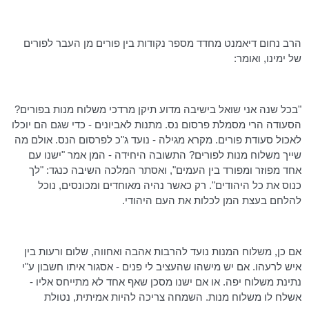
הרב נחום
דיאמנט
מחדד מספר נקודות בין פורים מן העבר לפורים
של ימינו, ואומר:
"בכל שנה אני שואל בישיבה מדוע תיקן מרדכי משלוח מנות בפורים?
הסעודה הרי מסמלת פרסום נס. מתנות לאביונים - כדי שגם הם יוכלו
לאכול סעודת פורים. מקרא מגילה - נועד ג"כ לפרסום הנס. אולם מה
שייך משלוח מנות לפורים? התשובה היחידה - המן אמר "ישנו עם
אחד מפוזר ומפורד בין העמים", ואסתר המלכה השיבה כנגד: "לך
כנוס את כל היהודים". רק כאשר נהיה מאוחדים ומכונסים, נוכל
להלחם בעצת המן לכלות את העם היהודי.
אם כן, משלוח המנות נועד להרבות אהבה ואחווה, שלום ורעות בין
איש לרעהו. אם יש מישהו שהעציב לי פנים - אסגור איתו חשבון ע"י
נתינת משלוח יפה. או אם ישנו מסכן שאף אחד לא מתייחס אליו -
אשלח לו משלוח מנות. השמחה צריכה להיות אמיתית, נטולת