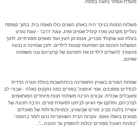
סעודת אסתר נחוגה בפסח.
משלוח המנות בניכר היה באותן השנים כולו מאפה בית. בתוך קופסת
נעליים מקרטון נארז
קינדל
אגוזים ופרג, עוגת '
ז'רבו
' - עוגת טורט
בעלת זגוג שוקולד מבריק, אננס מן העץ ועוד מאפים מסורתיים. לתוך
המשלוח הוכנסו גם הפתעות קטנות לילדים. יתכן שנתינה זו נבעה
מהצורך להשלים לילדים את חסרונם של קרוביהם ובני משפחה
שאינם.
שמחת הפורים בשוויץ התאפיינה בהתחשבות בזולת ועזרה הדדית
לבודדים ומסכנים. אמי 'אימצה' בפורים כמה נזקקים כאלה - שבורי לב
ומוגבלים שכלית. עבורם הכינה משלוחי מנות מיוחדים המותאמים
לצרכיהם, וחלקם אף הגיעו לביתנו לסעודת פורים. הרבה תכונה של
עשייה בלטה סביב פורים שבשוויץ, וכמויות גדולות של מאכלים
מגוונים בושלו ונאפו. עקרות הבית השוויצריות נהגו לומר בהומור:
"כמויות האוכל מפורים יכולות להספיק עד חנוכה...".