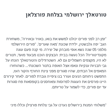
טורטאלך
ירושלמי בצלחת פורצלאן
"זמן רב לפני פורים יכולנו למשש את בואו, באויר ובאוירה", משחזרת
הגב' יפה
גלבשטין
, ילידת שכונת 'מאה שערים'. "פורים הירושלמי
מלפני 05 שנה נשא אופי מובהק של יצירה. מי קנה פעם עוגה
מקונדיטוריה? הכל נעשה בבית: הבצקים הוכנו מבעוד מועד, תנורים
לא היו, מקצפים חשמליים גם לא. השטרודלים
והטורטאלך
הונחו על
גבי תבניות ענקיות ונאפו אצל האופה בתנור השכונתי... כשהוחזרו
המאפים אל הבתים, שהיו סגורים מפני צינת החורף והקור העז,
התפשט ניחוחם הנעים ועורר בנו ציפייה גוברת לפורים. לאחר קירורם
היינו פורסים את העוגות לפרוסות ומאחסנים בקופסאות פח סגורות
עד יום פורים, כדי לשמור על טריותם.
"משלוחי המנות בירושלים נערכו על גבי צלחת
פורצילן
וכללו מיני