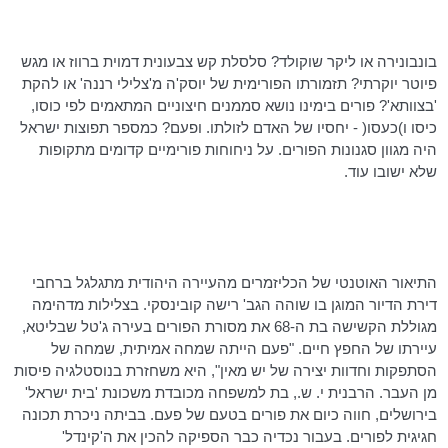
בונבונירה או ליקר שוקולד? סלסלת קש צבעונית דמוית ברווז או מגש
פיוטר יוקרתי? תזמורתו הפורימית של
יוסק'ה
מ'צלילי
רננה' או להקת
'בצוותא'? פורים בימינו נושא סממנים חיצוניים המתאמים לפי כוסו,
כיסו ו)כעסו( - יחסיו של האדם לזולתו. ופעם? כמספר תפוצות ישראל
היה מגוון סגנונות הפורים. על ניחוחות פורימיים קדומים מתקופות
שלא ישובו עוד.
התיאור האוטנטי של הכליזמרים מהעיירה היהודית מתגלגל ברחבי
דירת הדיור המוגן בו שוהה הגב' רישה
קובינסקי
. בצלילות מדהימה
מגוללת הקשישה בת ה-68 את מסורת הפורים בעירה
ג'טל
שבליטא,
עיירתו של החפץ חיים. "פעם הייתה שמחה אמיתית, שמחה של
הסתפקות וחדוות יצירה של יש מאין", היא משחזרת בנוסטלגיה פיסות
מן העבר. הרבנית י. ש., בת למשפחה מכובדת משכונת 'בית ישראל'
בירושלים, חווה כיום את פורים בטעם של פעם. בביתה ניכרת תכונה
חגיגית לפורים. בעבור נכדיה כבר הספיקה להכין את
ה'קינדל
'