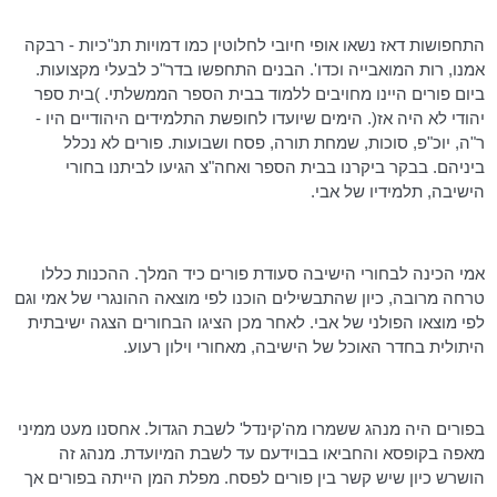
התחפושות דאז נשאו אופי חיובי לחלוטין כמו דמויות תנ"כיות - רבקה
אמנו, רות המואבייה וכדו'. הבנים התחפשו
בדר"כ
לבעלי מקצועות.
ביום פורים היינו מחויבים ללמוד בבית הספר הממשלתי. )בית ספר
יהודי לא היה אז(. הימים שיועדו לחופשת התלמידים היהודיים היו -
ר"ה,
יוכ"פ
, סוכות, שמחת תורה, פסח ושבועות. פורים לא נכלל
ביניהם. בבקר ביקרנו בבית הספר ואחה"צ הגיעו לביתנו בחורי
הישיבה, תלמידיו של אבי.
אמי הכינה לבחורי הישיבה סעודת פורים כיד המלך. ההכנות כללו
טרחה מרובה, כיון שהתבשילים הוכנו לפי מוצאה ההונגרי של אמי וגם
לפי מוצאו הפולני של אבי. לאחר מכן הציגו הבחורים הצגה
ישיבתית
היתולית בחדר האוכל של הישיבה, מאחורי וילון רעוע.
בפורים היה מנהג ששמרו
מה'קינדל
' לשבת הגדול. אחסנו מעט ממיני
מאפה בקופסא והחביאו בבוידעם עד לשבת המיועדת. מנהג זה
הושרש כיון שיש קשר בין פורים לפסח. מפלת המן הייתה בפורים אך