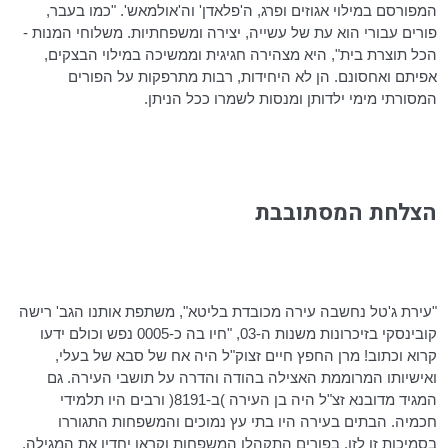
המפורסם במילוי אגוזים ופרג,
ה'פלאדן
'
וה'אולמאש
'. "כמו בעבר,
פורים עבורי הוא עת של עשייה, יצירה ומשפחתיות. משלוחי המנות -
הכל תוצרת בית", היא מצהירה חגיגית וממשיכה במילוי הבצקים,
אפיתם ואחסונם. הן לא היחידות, רבות מתרפקות על הפורים
המסורתי מימי ילדותן ומנסות לשמרו ככל הניתן.
הצלחת המסתובבת
"עירת
ג'טל
נחשבה עירה מכובדת בליטא", משתפת אותנו הגב' רישה
קובינסקי
בזיכרונות משנות ה-03, "חיו בה כ-0005 נפש וכולם ידעו
קרוא וכתוב! מרן החפץ חיים זצוק"ל היה אח של סבא של בעלי,
ואישיותו המרוממת האצילה בהודה והדרה על תושבי העירה. גם
המגיד
מדובנא
זצ"ל היה בן העירה )ב-8191( ורבים היו תלמידי
חכמיה. הבתים בעירה היו בתי עץ נמוכים והמשפחות התגוררו
בסמיכות זו לזו. בפורים התקהלו המשפחות וקראו יחדיו את המגילה.