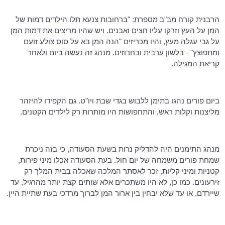
הרבנית קורח מב"ב מספרת: "ברחובות צנעא תלו הילדים דמות של
המן על העץ וזרקו עליו חצים ואבנים. ויש שהיו מריצים את דמות המן
על גבי עגלה מעץ, והיו מכריזים "הנה המן בא על סוס צולע זועם
ומתפוצץ" - בלשון ערבית ובחרוזים. מנהג זה נעשה ביום ולאחר
קריאת המגילה.
ביום פורים נהגו בתימן ללבוש בגדי שבת ויו"ט. גם הקפידו להיזהר
מליצנות וקלות ראש, והתחפושות היו מותרות רק לילדים הקטנים.
מנהג התימנים היה להדליק נרות בשעת הסעודה, כי בזה ניכרת
שמחת פורים משמחה של יום חול. בעת הסעודה אכלו מיני פירות,
קטניות ומיני קליות, זכר לאסתר המלכה שאכלה בבית המלך רק
זירעונים. כמו כן, לא היו משתכרים אלא שותים קצת יותר מהרגיל, עד
שיירדם, או עד שלא יבחין בין ארור המן לברוך מרדכי בעת שתיית היין.