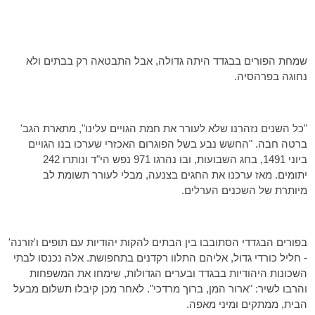
שמחת הפורים בבגדד היתה גדולה, אבל התבטאה רק בבתים ולא
נחוגה בפרהסיה.
"כל השנים נזהרנו שלא לעורר את חמת הגויים עלינו", מתארת הגב'
ברטה
חבה. "החשש נבע בשל הפוגרום האכזרי שערכו בנו הגויים
ביוני 1491, בחג השבועות, ובו נהרגו 971 נפש הי"ד ונותרו 242
יתומים. מאז ערכנו את החגים בצנעה, מבלי לעורר תשומת לב
מיותרת של השכנים הערלים.
בפורים הבגדדי הסתובבו בין הבתים להקות יהודיות עם תופים
ו'זורנה
'
- חליל כורדי גדול, אליהם התלוו רקדנים בתחפושת. אלה נכנסו לבתי
השכונות היהודיות בבגדד ובערים הגדולות, שימחו את המשפחות
והרבו לשיר: "ארור המן, ברוך מרדכי". לאחר מכן קיבלו תשלום מבעל
הבית, ממתקים ומיני מאפה.