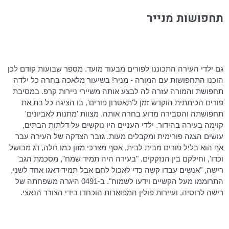
תחפושות מנייר
גם ילדי העירה התכוננו לפורים מבעוד מועד. מספר שבועות קודם לכן
הוכנו התחפושות עם המורה - מניר! בשיעור מלאכה בחרה כל ילדה
תחפושת והמורה עזרה לה לבצע אותה משיירי ניירות קרפ. במסיבת
פורים הכיתתית הוקדש זמן
ל'תאטרון
פורים', בו הציגה כל בת את
תחפושתה והסבירה מדוע בחרה אותה. מצוות 'מתנות לאביונים'
קוימה בעירה בהידור. ילדי העניים היו נוקשים על דלתות הבתים,
עושים הצגה פורימית ומקבלים מעות. גזבר הצדקה של העירה עבר
אף הוא בליל פורים מבית לבית, אסף מצרכי מזון כמו חלה, דג מבושל
וכדו', וחילקם בין הנזקקים. "בעירה היה תמיד שמח", מסכמת הגב'
רישה, "אנשים עבדו קשה כדי לאכול לחם אבל תמיד דאגו אחד לשני,
התרוממו מעל הקשיים וידעו לשמוח". ב-0491 היגרה משפחתה של
רישה לרוסיה, ועיירות פולין המפוארות הוכחדו בידי הצורר הנאצי.