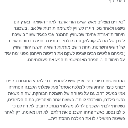
רוזנגרטן
:
"כאודים מוצלים מאש הגיעו הורי ארצה לאחר השואה. בארץ הם
נישאו ולאחר מכן היגרו לשוויץ למשימה תורנית של אבי. בשכונה
היהודית "אגודת אחים" שבשוויץ התמנה אבי כמגיד שעור בישיבת
לוצרן של הרה"ג
קופלמן
, ובה גדלתי. בפורים ריחפה ברחובות אוירה
של חשש וחשדנות. תחת רושם מוראות השואה חששו יהודי שוויץ,
)ביניהם פליטים רבים שניסו לשקם את הריסות חייהם( מפני "מה יגידו
על היהודים..". הפחד מאנטישמיות הניע את פעולותיהם.
התחפושות בפורים היו עניין שיש להסתירו כדי למנוע התגרות בגויים.
זכורני כיצד התחפשתי
ל'מלכת
אסתר' ואת שמלתי הלבנה הסתירה
אמי במעיל רחב. גם על ניפוחה של השמלה הבוהקת, שהיה משאת
נפשי כילדה,
הוצרכתי
לוותר. בשעות אחר הצהריים, בתום הלמודים,
נשלחתי לבתי השכנים לחלק משלוחי מנות. קרובים לא היו לנו כי
כולם נספו. כאשר פתחו השכנים את דלתם, לא ראו מאומה. רק לאחר
פשיטת המעיל גילו את המלכה המסתורית...