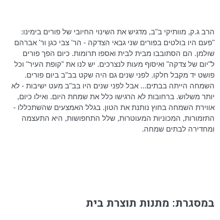
הרב ג.ק, מוותיקי ב"ב, מדגיש את השינוי החיובי של פורים בימינו:
"פעם היו בולטים בפורים שני גבאי הצדקה - הר' צבי כגן
ור
' אברהם
שולמן
. הם הסתובבו מבית לבית ואספו תרומות. כיום הפך פורים
ל"יום של צדקה" ואיסוף מעות לנצרכים. יש לנו את "קופת העיר" וכל
פושט יד מקבל חלקו. לפני שנים גם היה שקט בב"ב ביום פורים.
השמחה הייתה בבתים... אבל לפני שנים היו בב"ב מעט ישיבות - לא
יותר משלוש. ברחובות לא הרגישו כלל את שמחת היום. ואילו כיום,
אווירת השמחה בחוץ נותנת את הטון. בגלל האמצעים שהשתכללו -
התזמורות, המכוניות המעוטרות, שלל התחפושות, היא התעצמה
ומחדירה לבתים שמחה.
במסגרת: מתנות תוצרת בית