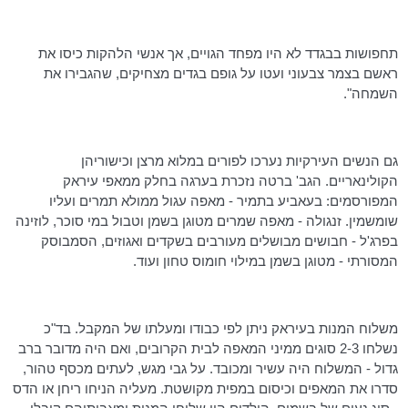
תחפושות בבגדד לא היו מפחד הגויים, אך אנשי הלהקות כיסו את
ראשם בצמר צבעוני ועטו על גופם בגדים מצחיקים, שהגבירו את
השמחה".
גם הנשים
העירקיות
נערכו לפורים במלוא מרצן וכישוריהן
הקולינאריים. הגב'
ברטה
נזכרת בערגה בחלק ממאפי עיראק
המפורסמים:
בעאביע
בתמיר - מאפה עגול ממולא תמרים ועליו
שומשמין.
זנגולה
- מאפה שמרים מטוגן בשמן וטבול במי סוכר,
לוזינה
בפרג'ל
- חבושים מבושלים מעורבים בשקדים ואגוזים,
הסמבוסק
המסורתי - מטוגן בשמן במילוי חומוס טחון ועוד.
משלוח המנות בעיראק ניתן לפי כבודו ומעלתו של המקבל. בד"כ
נשלחו 2-3 סוגים ממיני המאפה לבית הקרובים, ואם היה מדובר ברב
גדול - המשלוח היה עשיר ומכובד. על גבי מגש, לעתים מכסף טהור,
סדרו את המאפים וכיסום במפית מקושטת. מעליה הניחו ריחן או הדס