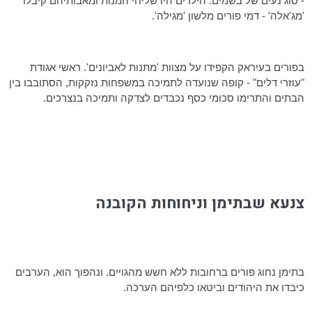
- סוג נעים של בשמים. הילדים היו שליחי המנות ומאבותיהם קיבלו
'
מג'אלה
' - דמי פורים מלשון 'מגילה'.
בפורים בעיראק הקפידו על מצוות 'מתנות לאביונים'. ראשי אגודת
"עוזרי דלים" - קופה שנועדה לתמיכה במשפחות נזקקות, הסתובבו בין
הבתים והתרימו סכומי כסף נכבדים לצדקה ותמיכה בנצרכים.
צנעא שבתימן וניחוחות הקובנה
בתימן נחוג פורים ברחובות ללא חשש מהגויים. ונהפוך הוא, הערבים
כיבדו את היהודים וביטאו כלפיהם הערכה.