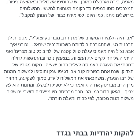
מאפה, בירה
וארבע'ס
כמובן. יש שהוסיפו אשכולית ובאמצעה ציפורן.
המצרכים כוסו במפית בד רקומה מגוהצת למשעי. המשלוחים
בירושלים ניתנו, כמו היום, לפי מידת כבודו של הנותן למקבל".
"אבי היה תלמידו המקורב של מרן הרב
מבריסק
זצוק"ל", מספרת לנו
הרבנית מ.י, שהתגוררה בילדותה בשכונת 'בית ישראל'. "זכורני איך
אבא זצ"ל היה מעמיס עגלת טיול קטנה של ילד
ב'כל
טוב מצרים' ואני
הייתי השליחה לקיים את המצווה. במאמץ ניכר ובהתרגשות גדולה
דחפתי את העגלה העמוסה לעלית רחוב ישעיהו, מקום מגוריו של
הצדיק. שנה אחת בפורים קנה אבי דג יפו ענק והוסיפו למשלוח המנות
של רבו הנערץ. משהבאתי את המשלוח ליעדו, סמוך לשקיעה, החזיר
מרן הרב
מבריסק
את הדג ואמר כי לא יספיקו לבשלו, ומתנות הוא לא
צריך... לגאון הדור כמו מרן הרב
מבריסק
היו מייעדים תושבי ירושלים
משלוח מנות מכובד, לפי כבודו ומעלת תורתו".
להקות יהודיות בבתי בגדד