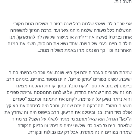
חשבונות.
אני זוכר כילד, שאמי שלחה בכל שנה בפורים משלוח מנות מקורי.
המשלוח כלל סעודה שלמה
מ'המוציא
' ועד 'ברכת המזון' למשפחה
אחת נצרכת! )אישה אחרי לידה או מישהי שקשה לה להתארגן(. אנו
הילדים היינו 'נערי שליחויות'. אחד נשא את הכוסות, השני את המנה
האחרונה
וכו
'. כך הפנמנו מהו באמת משלוח מנות...
שמחת הפורים בעבר הייתה אף היא שונה. אני זוכר כי בהיותי בחור
ישיבה, עשינו בפורים 'עיתון פורים'. היינו מספר בחורים, ביניהם הרב
בייפוס
)שכתב את ספר 'לקח טוב'(. בתוך קדחת ההכנות מצאנו
תמונה של בחור שנראה בחדרו, על שולחנו התנוססה ערימת ספרים
והוא נראה נשען על הערימה. לקחנו את התמונה וכתבנו: "ספרים
נושאים חמור". ההברקה הייתה שנונה, וחבל היה לפספס את העוקץ.
אולם מיד חזרנו בנו וביטלנו את הרעיון. הרב
בייפוס
היה זה שחרץ את
ה"לא!" הגדול. הוא שאל אותנו: מי מתיר ללגלג על השני? מי מתיר
שלאחד יהיה ט' באב כדי שלשני יהיה פורים? וזו בדיוק הנקודה -
שמחה בפורים הינה מותרת, אבל רק עם גבולות ובקורת.