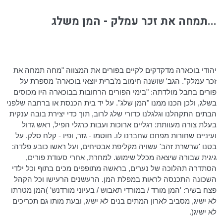
...תמחה את זכר עמלק - המן משלג
יהודי
בוכארה
מדקדקים לקיים בפורים את המצווה "מחה תמחה את
זכר עמלק". הגב' שושנה
חימוב
מ'ברית
יוצאי
בוכארה
' מספרת על
פורים בחבל מולדתה: "בימי הפורים הרחובות
בבוכארה
היו מכוסים
בשלג, ולכן הכנו ממנו "המן שלג". על יד בית הכנסת או ברחבה שלפני
הבתים התקהלנו וגלגלנו כדורי שלג לרוב, תוך כדי יצירת בובה ענקית
בעלת צורה מעוותת: רגליים ארוכות ועבות כרגלי הפיל, ראש גדול
ועיניים שחורות מפחם שחברנו לו. חוטמו - גזר, ופיו - קלח סלק. על
בטנו 'שרשרת זהב' עשויה מקליפת אבטיחים, ועל ראשו כובע פלדה:
גיגית שבורה שיצאה מכלל שימוש. למחרת, אחרי סעודת פורים,
הסתדרה תהלוכה של נערים, בראשה מתופפים מכים בתוף וכל ילדי
השכונה התכנסה לראות במפלת המן. הרעשנים הרעישו וכל הקהל
פצח בשיר: 'המן מורד / במורדי
תאבוש
/ בעיוני
מורדנש
' )המן מטרתו
לא ישיג, מסביב לארון המתים בנים לא ישיג, ובעת מותו גם תכריכים
לא ישיג(.