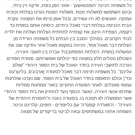
כל משפחה הכינה '
הומנטאשען
' - אוזני המן בפרג, וודקה ויין ביתי,
ובהם השתמשו למשלוחי מנות. משלוחי המנות נערכו בצלחת זכוכית
עמוקה. האנשים לא היו עשירים, ובכל אופן קיימו את המצווה: עקרת
הבית הכניסה בצלחת דברי מאכל ביתיים, כיסתה אותם במפית בד
רקומה, הצמידה היטב את קצותיה לתחתית הצלחת ושלחה את ילדיה
לבתי הקרובים. במהלך הסבב בין הבתים כל משפחה הורידה מן
הצלחת דבר מאכל אחד, הניחה במקומו מאכל אחר והדקה שוב את
המשלוח במפית.
ה'צלחת
המסתובבת' עברה בין תושבי העירה,
כשכולם נוטלים חלק במצווה כפי יכולתם ואפשרותם. סעודת הפורים
נערכה לתושבי העירה בחדר האוכל של בית הספר היהודי "שולם
עליכם". כל משפחה תרמה דבר מאכל לסעודה )
ארבע'ס
,
בלינצ'עס
וכד'( וכולם התאספו בחדר האוכל של בית הספר, שם נערכו שולחנות
עמוסי מאכלים. לאחר הסעודה התקיים 'בזאר' ממתנות סמליות
שתרמו אנשי העירה, כאשר הכסף נועד להחזיק את בית הספר היהודי
אשר הממשלה לא תמכה בו. בסעודה ניגנה ה"תזמורת היהודית של
העירה" -
ה'פארדה
קומנדה
' עם כליזמרים - תופים, קלרינט וכינור.
השמחה אחזה במשתתפים ובאה לביטוי בריקודים של מצווה.