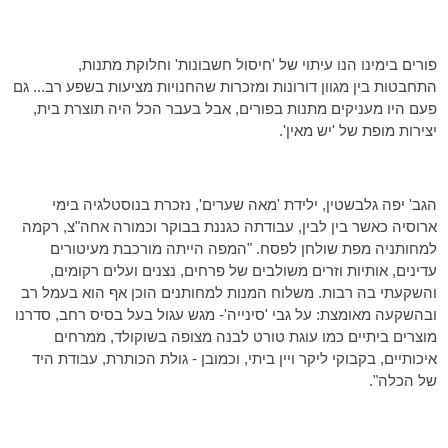
פורים בימינו הנו עיתוי של 'חיסול חשבונות' וחלוקת מתנות,
התחבטות בין מגוון דורונות ומזכרות שהחנויות מציעות בשפע רב... גם
פעם היו מעניקים מתנות בפורים, אבל בעבר הכל היה תוצרת בית,
יצירות מופת של 'יש מאין'.
הגב' יפה
גלבשטין
, ילידת 'מאה שערים', נזכרת בנוסטלגיה בימי
ארוסיה כאשר בין לבין, עבודתה כגננת בבוקר וכמורה אחה"צ, רקמה
למחותניה מפת שולחן לפסח. "המפה הייתה מורכבת מעיטורים
עדינים, אותיות וזרים משולבים של פרחים, נצנים ועלים רקומים,
והשקעתי בה רבות. משלוח המנות למחותנים הוכן אף הוא בעמל רב
ובהשקעה מאומצת: על גבי '
סינייה
'- מגש עגול בעל בסיס רחב, סדרנו
מוצרים ביתיים כמו עוגת טורט לבנה מצופה בשוקולד, ממרחים
איכותיים, בקבוקי ליקר ויין ביתי, וכמובן - גולת הכותרת, עבודת היד
של הכלה".