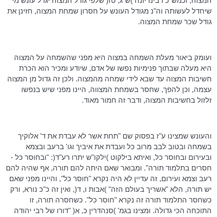
המצוה, וכמש"כ רבינו יונה )ש"ג, טז( שלפי גודל המצוה יגדל עונש מי
שיחדל לעשותה וה"נ מגודל העונש על חסרון שמחת המצוה, חזינן את
גודל שכר שמחת המצוה.
ועומק ביאור מעלת השמחה במצוה היא מפני שהשמחה על המצוה
היא מעלה שבתוך פנימיות נפשו של אדם, שיודע ומכיר הוא הכרת
חשיבות המצוה עד שבא לידי שמחה מהמצוה. ולכן זה גדול מן המצוה
עצמה, וכן להפך, שחסר בשמחת המצווה, היינו מפני שיש בנפשו
זלזול בחשיבות המצוה, ודבר זה חמור מאוד.
והעונש שמצינו ע"ז בפסוק שם "תחת אשר לא עבדת את ד' אלוקיך
בשמחה ובטוב לבב מרוב כל ועבדת את איביך וגו' ברעב ובצמא
ובעירום ובחוסר כל, ואיתא בילקוט )ילקו"ש יתרו רע"ד(: "ובחוסר כל -
חסרים בתלמוד תורה". ומבואר שאם היתה להם תורה, אף שהיה להם
רעב וצמא ועירום, זה עדיין לא היה נקרא "חוסר כל", והיינו מפני שאם
יש תורה, הלא "אשריך בעולם הזה" )אבות ו, ד(, ואין זה כ"כ נורא, ורק
כשחסר התלמוד תורה זה נקרא "חוסר כל". כשחסרה תורה, זו
התוכחה הכי גדולה. ומצינו בגמ' )סנהדרין כ, א( "דורו של רבי יהודה