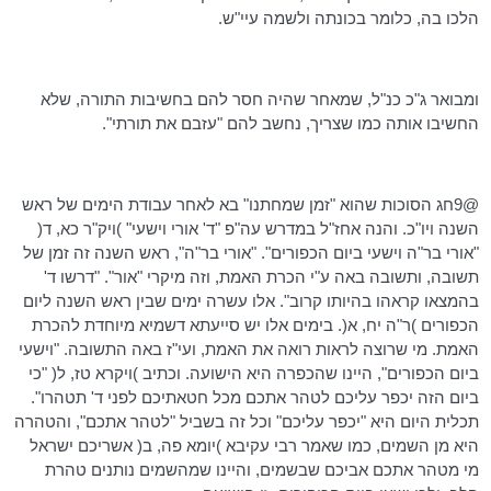
הלכו בה, כלומר בכונתה ולשמה עיי"ש.
ומבואר ג"כ כנ"ל, שמאחר שהיה חסר להם בחשיבות התורה, שלא
החשיבו אותה כמו שצריך, נחשב להם "עזבם את תורתי".
@9חג הסוכות שהוא "זמן שמחתנו" בא לאחר עבודת הימים של ראש
השנה ויו"כ. והנה אחז"ל במדרש עה"פ "ד' אורי וישעי" )ויק"ר כא, ד(
"אורי בר"ה וישעי ביום הכפורים". "אורי בר"ה", ראש השנה זה זמן של
תשובה, ותשובה באה ע"י הכרת האמת, וזה מיקרי "אור". "דרשו ד'
בהמצאו קראהו בהיותו קרוב". אלו עשרה ימים שבין ראש השנה ליום
הכפורים )ר"ה יח, א(. בימים אלו יש סייעתא דשמיא מיוחדת להכרת
האמת. מי שרוצה לראות רואה את האמת, ועי"ז באה התשובה. "וישעי
ביום הכפורים", היינו שהכפרה היא הישועה. וכתיב )ויקרא טז, ל( "כי
ביום הזה יכפר עליכם לטהר אתכם מכל חטאתיכם לפני ד' תטהרו".
תכלית היום היא "יכפר עליכם" וכל זה בשביל "לטהר אתכם", והטהרה
היא מן השמים, כמו שאמר רבי עקיבא )יומא פה, ב( אשריכם ישראל
מי מטהר אתכם אביכם שבשמים, והיינו שמהשמים נותנים טהרת