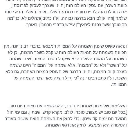
כוונת השכר[ עם עסקי העולם הזה ]היינו שנצרך לעסוק לפרנסתו[
יזכה בעולם הזה לחיים טובים כמנהג העולם, ולחיי העולם הבא זכותו
שלמה ]וזהו עולם הבא בדרגה גבוהה, וע"ז כתיב )תהלים לא, כ( "מה
רב טובך אשר צפנת ליראיך"[ עיי"ש בדברי הרמב"ן באורך.
ונראה פשוט שענין השמחה על המצוות המבואר בדברי רבינו יונה, אין
הכוונה בשמחה על הנאות העולם הזה שיקבל בשכר המצוה, וכן לא
בשמחה על הנאות העולם הבא שיקבל בשכר המצוה, שזהו שמחה
על "השכר" ולא על "המצוה", אלא שמחה על "המצוה" היינו ששמח
בעצם קיום המצוה, והיינו הדרגה של העוסק במצוה מאהבה, גם בלא
השכר, וע"ז כתב רבינו יונה "כי יגדל וישגה מאד שכר השמחה על
המצוות".
השלימות של מצות שמחת יום טוב, היא ששמח עם מצות היום טוב.
]בכל יום טוב יש מצוות, סוכה, לולב, מקרא קדש, שבתון, וגם ימי חול
המועד הם ימים קדושים[. וכדי לחזק את השמחה הזאת עושים סעודה
והסעודה היא האמצעי לחזק את רגש השמחה.