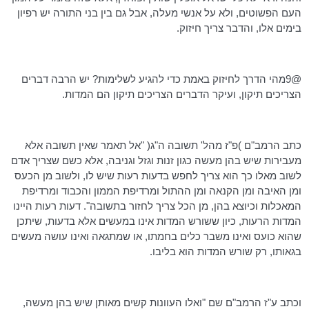
העם הפשוטים, ולא על אנשי מעלה, אבל גם בין בני התורה יש רפיון
בימים אלו, והדבר צריך חיזוק.
@9מהי הדרך לחיזוק באמת כדי להגיע לשלימות? יש הרבה דברים
הצריכים תיקון, ועיקר הדברים הצריכים תיקון הם המדות.
כתב הרמב"ם )פ"ז מהל' תשובה ה"ג( "אל תאמר שאין תשובה אלא
מעבירות שיש בהן מעשה כגון זנות וגזל וגניבה, אלא כשם שצריך אדם
לשוב מאלו כך הוא צריך לחפש בדעות רעות שיש לו, ולשוב מן הכעס
ומן האיבה ומן הקנאה ומן ההתול ומרדיפת הממון והכבוד ומרדיפת
המאכלות וכיוצא בהן, מן הכל צריך לחזור בתשובה". דעות רעות היינו
המדות הרעות, כיון ששורש המדות אינו במעשים אלא בדעות, שיתכן
שהוא כועס ואינו משבר כלים בחמתו, או שמתגאה ואינו עושה מעשים
בגאותו, רק שורש המדות הוא בליבו.
וכתב ע"ז הרמב"ם שם "ואלו העוונות קשים מאותן שיש בהן מעשה,