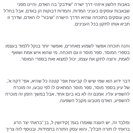
באבות הלשון איזוהי דרך ישרה "שידבק" בה האדם, והיינו מפני
שבאבות עוסקים בעניני המדות, והמדות דבוקות הן באדם, אבל בחז"ל
כאן עוסקים בתוכחה שהיא הדרך הישרה "שיבור" לו האדם, שדרך זו
תביא אותו לתקון בכל הענינים.
והנה תוכחה אפשר לשמוע מאחרים, ואפשר יותר בנקל ללמוד בעצמו
בספרי המוסר. ספר מוסר זו גם תוכחה. מי שהוא איש אמת ושואף
לאמת, ורוצה לתקן את עצמו, יכול למצוא זאת בספרי המוסר.
דבר ידוע הוא שמי שיש לו קביעות אפי' קטנה כל שהיא, אפי' דקה א',
של עיון בספר מוסר, ספר מוסר המתאים לו לפי טבעו, זה מוכרח
להשפיע עליו. אמנם זה לא בא ביום אחד, אבל במשך הזמן זה מוכרח
להשפיע, האדם מטבעו מקבל השפעה.
ומלבד זה, יש העצה שאמרו בגמ' )קידושין ל, ב( "בראתי יצר הרע
בראתי לו תורה תבלין", והוא עסק התורה בתמידות. ובנוסף לזה צריך