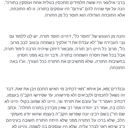
ברבי אילעאי היו ששה תלמידים מתכסין בטלית אחת ועוסקין בתורה",
הנה על אף שהיה להם "עירום" היו עוסקים בתורה. זו לא התוכחה,
אלא התוכחה הגדולה הוא חוסר כל מן התורה.
והנה מן העונש של "חוסר כל", דהיינו חוסר תורה, יש לנו ללמוד גם
גבי העבירה של "לא עבדת את ד' אלקיך בשמחה ובטוב לבב מרוב
כל", מרוב כל היינו רוב תורה, ומבואר דיתכן שיהיה הרבה לימוד תורה,
אבל בכל זאת חסרה השמחה בתורה. ודבר זה בא מפני חסרון
בחשיבות התורה, שלא מחשיבים את התורה ככל הצורך, וע"ז באה
התוכחה.
ובנדרים )פא, א( איתא "מאי דכתיב מי האיש החכם ויבן את זאת, דבר
זה נשאל לחכמים ולנביאים ולא פירשוהו, עד שפירשו הקב"ה בעצמו,
דכתיב ויאמר ד' על עזבם את תורתי וגו', היינו לא שמעו בקולי היינו לא
הלכו בה, אמר רב יהודה אמר רב שאין מברכין בתורה תחלה". וכתב
שם הר"ן בשם רבינו יונה שפרשו הקב"ה בעצמו שהוא יודע מעמקי
הלב, שלא ברכו על התורה מפני שלא היתה התורה חשובה בעיניהם
כ"כ שיהא ראוי לברך עליה, שלא היו עוסקים בה לשמה, והיינו לא