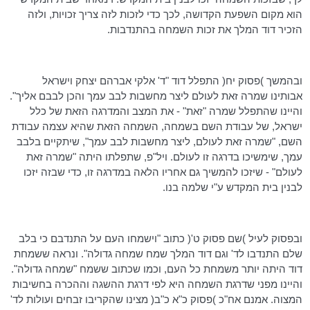
הוא מקום השפעת הקדושה, לכך כדי לזכות לזה צריך זכויות, ולזה
הזכיר דוד המלך את זכות השמחה בהתנדבות.
ובהמשך )פסוק יח( התפלל דוד "ד' אלקי אברהם יצחק וישראל
אבותינו שמרה זאת לעולם ליצר מחשבות לבב עמך והכן לבבם אליך".
והיינו שהתפלל שמרה "זאת" - את המצב והמדרגה הזאת של כלל
ישראל, של עבודת השם בשמחה, השמחה הזאת שהיא עצמה עבודת
השם, "שמרה זאת לעולם, ליצר מחשבות לבב עמך", שיתקיים בלבב
עמך, שימשיכו בדרגה זו לעולם. ויל"פ, שתפלתו היתה "שמרה זאת
לעולם" - שיזכו להמשיך גם אחריו הלאה במדרגה זו, כדי שבזה יזכו
לבנין בית המקדש ע"י שלמה בנו.
ובפסוק לעיל )שם פסוק ט'( כתוב "וישמחו העם על התנדבם כי בלב
שלם התנדבו לד' וגם דוד המלך שמח שמחה גדולה". ונראה ששמחת
דוד היתה יותר משמחת כל העם, וכמו שכתוב ששמח "שמחה גדולה".
והיינו מפני שדרגת השמחה היא לפי דרגת ההשגה וההכרה בחשיבות
המצוה. אמנם אח"כ )פסוק כ"א כ"ב( מצינו שהקריבו זבחים ועולות לד'