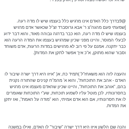
@9בדרך כלל האדם אינו מרגיש כלל בעצמו שיש לו מדה רעה.
]שמעתי פעם מהגה"צ ר' אבא גרוסברד זצ"ל שכאשר אדם מרגיש
בעצמו שיש לו מדה רעה, הוא כבר בדרגה גבוהה מאוד, והוא דבר ידוע
לבעלי המוסר, והיינו מפני שכיון שמרגיש בעצמו את המדה הרעה הוא
כבר יתקנה. אמנם על פי רוב לא מרגישים במדות הרעות, אדם משוחד
וסבור שהוא מתוקן, א"כ איך אפשר לתקן את המדות[.
והעצה לזה הוא משאחז"ל )תמיד כח, א( "איזו היא דרך ישרה שיבור לו
האדם - אהב את התוכחות", והוא א' מהמ"ח קנינים שהתורה נקנית
בהם, "אוהב את התוכחות", והיינו שכיון שהאדם מעצמו אינו מרגיש
בחסרונותיו, לכן מוטל עליו לשמוע תוכחות, שע"י התוכחות שאומרים
לו את חסרונותיו, אם הוא אדם אמיתי, הוא "מודה על האמת", ואז יתקן
את המדות.
והנה שם הלשון איזו היא דרך ישרה "שיבור" לו האדם, ואילו במשנה