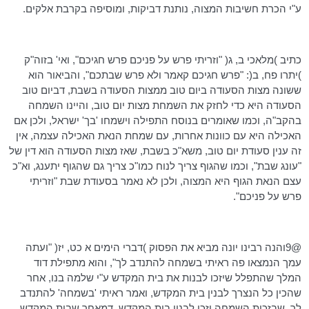
ע"י הכרת חשיבות המצוה, נותנת דביקות, ומוסיפה בקרבת אלקים.
כתיב )מלאכי ב, ג( "וזריתי פרש על פניכם פרש חגיכם", ואי' בזוה"ק
)יתרו פח, ב(: "פרש חגיכם קאמר ולא פרש שבתכם", והביאור הוא
ששונה מצות הסעודה ביום טוב ממצות הסעודה בשבת, דביום טוב
הסעודה היא כדי לחזק את השמחת מצות יום טוב, והיינו השמחה
בהקב"ה, וכמו שאומרים בנוסח התפילה וישמחו 'בך' ישראל, ולכן אם
האכילה היא עם כוונות אחרות, עם שמחת הנאת האכילה עצמה, אין
זה ענין סעודת יום טוב, משא"כ בשבת, שאז מצות הסעודה הוא דין של
"עונג שבת", וכמו שהגוף צריך לנוח כמו"כ צריך גם שהגוף יתענג, וא"כ
עצם הנאת הגוף היא המצוה, ולכן לא נאמר בסעודת שבת "וזריתי
פרש על פניכם".
@9והנה רבינו יונה מביא את הפסוק )דברי הימים א כט, יז( "ועתה
עמך הנמצאו פה ראיתי בשמחה להתנדב לך", והוא מתפילת דוד
המלך שהתפלל שיזכו לבנות את בית המקדש ע"י שלמה בנו, אחר
שהכין כל הנצרך לבנין בית המקדש, ואמר ראיתי 'בשמחה' להתנדב
לך, שבזכות השמחה יזכו לבנין בית המקדש. דמאחר שבית המקדש