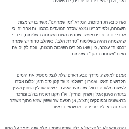
הלב, ולכן ישעי ביום הכיפורים, זו הישועה.
ואח"כ בא חג הסוכות, הנקרא "זמן שמחתנו", אשר בו יש מצות
השמחה, ולפי דברינו נמצא שסדר המועדים במכוון זה אחר זה, כי
אחרי יום הכפורים אפשר שתהיה מצות השמחה בשלימות, כי כדי
שהשמחה תהיה בשלימות "טהרת הלב", כשהלב טהור יש שמחה
"במצוה" עצמה, כיון שאז מכירים חשיבות המצוה, וזוכה לקיים את
מצות "ושמחת בחגך" בשלימות.
אמנם למעשה, מדרך טבע האדם שלא לנצל מספיק את הימים
הקדושים האלו, ואמרו )ירושלמי מועד קטן פ"ב ה"ג( "כלום אסרו
לעשות מלאכה בחולו של מועד אלא כדי שיהו אוכלין ושותין ויגעין
בתורה ואינון אכלין ושתין ופחזין". וע"ז תקנו תענית בה"ב ומוזכר
בראשונים ובפוסקים )תצ"ב, א( הטעם שחוששין שמא מתוך משתה
ושמחה באו לידי עבירה כמו שמצינו באיוב.
והנה ודאי לא כל ישראל אוכלין שותין ופוחזין, אלא שזה נאמר על המון