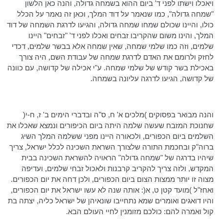
ויאכלו וישתו לפני ד' ביום ההוא בשמחה גדולה, והנה כאן הלשון
"שמחה גדולה", כמו שנאמר על דוד המלך, וכאן זה נאמר על הכלל
כולו, והיינו שכולם שמחו שמחה גדולה, והגיעו לדרגת השמחה של דוד
המלך, והינו משום שהקריבו זבחים ואכלו לפני ד' "זבחים" היינו
שלמים, וזה כמו שלמי שמחה, שאין שמחה אלא בבשר שלמים, דכדי
לחזק ולרומם את האדם לדרגת שמחה של עבודת השם, היה צורך
באכילת בשר קודש של שלמי שמחה. ע"י אכילה של קדושה, עם כוונה
של קדושה, הגיעו לדרגה עליונה בשמחה.
והנה מבואר בפסוקים )מלכים א' ח, ס"ה ובדברי הימים ב' ז, ח-י(
שחנוכת המזבח שעשה שלמה היתה ביום הכיפורים ונמצא שאכלו את
השלמים ביום הכפורים, ולכאורה היינו מפני ששלמה המלך השיג
ברוה"ק ובחכמת התורה שלצורך השראת השכינה לכלל ישראל, צריך
שיהיו בדרגה של "שמחה גדולה" הראויה להשראת השכינה בבית
המקדש, ולזה צריך להקריב קרבנות ולאכול זבחי שלמים, ועדיפה
מצוה זו יותר ממצות הצום ביום הכפורים, ולכן דחה את יום הכפורים.
ואחז"ל )מועד קטן ט, א(: אותה שנה לא עשו ישראל את יום הכפורים,
והיו דואגים ואומרים שמא נתחייבו שונאיהן של ישראל כליה, יצתה בת
קול ואמרה להם: כולכם מזומנין לחיי העולם הבא.