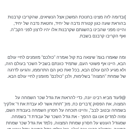
]ובדומה לזה מצינו בחנוכת המשכן אצל הנשיאים, שהקריבו קרבנות
בהוראת שעה כגון קטורת נדבה של יחיד, וחטאת נדבה של יחיד,
והיינו מפני שהבינו בהשגתם שקרבנות אלו יהיו לרצון לפני הקב"ה.
ואף הקריבו קרבנם בשבת.
ומה שאמרו בגמ' שיצאה בת קול ואמרה "כולכם" מזומנים לחיי עולם
הבא, היינו אף פשוטי העם, שתמיד כוונתם בשביל השכר בעולם הזה,
ולא מגיע להם עולם הבא, בכל זאת כאן הם התרוממו, והגיעו לדרגה
של שמחת "המצוה" בשלימות, ולכן "כולכם" מזומנין לחיי עולם הבא.
@9עוד מביא רבינו יונה, כדי להראות את גודל שכר השמחה על
המצוה, את הפסוק )דברים כח, מז( "תחת אשר לא עבדת את ד' אלקיך
בשמחה ובטוב לבב", והיינו תוכחה על חסרון השמחה בעבודת השם,
ומזה למדים אנו גם ההפך - את גודל השכר של עבודת ד' בשמחה.
שמגודל העונש על חסרון שמחת המצווה, נלמד את גודל שכר שמחת