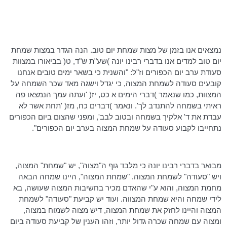
נמצאים אנו בזמן של מצות שמחת יום טוב. הנה הגדר במצות שמחת
יום טוב למדים אנו בדברי רבינו יונה )שע"ת ש"ד, ט( בביאורו במצוות
סעודת ערב יום הכפורים וז"ל: "והשנית כי בשאר ימים טובים אנחנו
קובעים סעודה לשמחת המצוה, כי יגדל וישגה מאד שכר השמחה על
המצוות, כמו שנאמר )דברי הימים א כט, יז( 'ועתה עמך הנמצאו פה
ראיתי בשמחה להתנדב לך'. ונאמר )דברים כח, מז( 'תחת אשר לא
עבדת את ד' אלקיך בשמחה ובטוב לבב', ומפני שהצום ביום הכפורים
נתחייבו לקבוע סעודה על שמחת המצוה בערב יום הכפורים".
מבואר בדברי רבינו יונה כי מלבד גוף ה"מצוה", יש "שמחת" המצוה,
ויש "סעודה" לשמחת המצוה. "שמחת המצוה", היינו שמחה הבאה
מחמת המצוה, והוא ע"י שהאדם מכיר בחשיבות המצוה שעושה, בא
לידי שמחה והיא שמחת המצווה. ועוד יש קביעת "סעודה" לשמחת
המצוה והיינו לחזק את שמחת המצוה, דיש מצוה לשמוח במצוה,
ומצוה עם שמחה שכרה גדול יותר, וזהו הענין של קביעת סעודה ביום