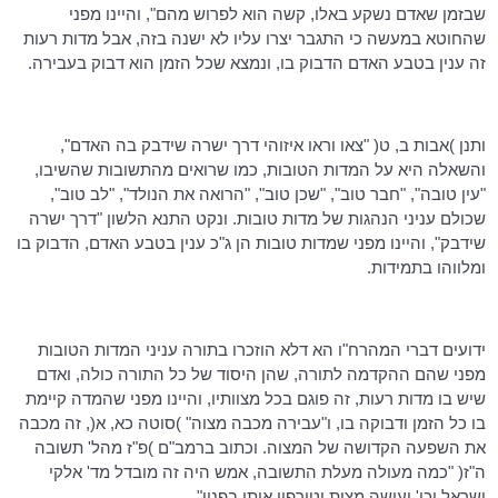
שבזמן שאדם נשקע באלו, קשה הוא לפרוש מהם", והיינו מפני
שהחוטא במעשה כי התגבר יצרו עליו לא ישנה בזה, אבל מדות רעות
זה ענין בטבע האדם הדבוק בו, ונמצא שכל הזמן הוא דבוק בעבירה.
ותנן )אבות ב, ט( "צאו וראו איזוהי דרך ישרה שידבק בה האדם",
והשאלה היא על המדות הטובות, כמו שרואים מהתשובות שהשיבו,
"עין טובה", "חבר טוב", "שכן טוב", "הרואה את הנולד", "לב טוב",
שכולם עניני הנהגות של מדות טובות. ונקט התנא הלשון "דרך ישרה
שידבק", והיינו מפני שמדות טובות הן ג"כ ענין בטבע האדם, הדבוק בו
ומלווהו בתמידות.
ידועים דברי המהרח"ו הא דלא הוזכרו בתורה עניני המדות הטובות
מפני שהם ההקדמה לתורה, שהן היסוד של כל התורה כולה, ואדם
שיש בו מדות רעות, זה פוגם בכל מצוותיו, והיינו מפני שהמדה קיימת
בו כל הזמן ודבוקה בו, ו"עבירה מכבה מצוה" )סוטה כא, א(, זה מכבה
את השפעה הקדושה של המצוה. וכתוב ברמב"ם )פ"ז מהל' תשובה
ה"ז( "כמה מעולה מעלת התשובה, אמש היה זה מובדל מד' אלקי
ישראל וכו' ועושה מצות וטורפין אותן בפניו".