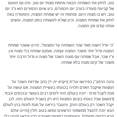
טוב, לחזק את השמחה הבאה מחמת מצות יום טוב. וזהו גם הטעם
של קביעת סעודה בערב יום הכפורים, כיון שיום הכפורים הוא ג"כ יום
טוב, ויש בו מצות היום, ומחמת זה יש שמחת המצוה, והסעודה באה
לחזק את שמחת המצוה, וכיון שא"א לעשותה בזמן המצוה, עושים
אותה קודם זמן המצוה.
"כי יגדל וישגה מאד שכר השמחה על המצוות", והיינו ששכר שמחת
המצוה גדול יותר משכר המצוה עצמה, ואמנם שמחה בלי מצוה אין
ע"ז שכר, אבל שמחה עם מצוה השכר של מצוה זו גדול הרבה יותר
משכר של קיום מצוה בלא שמחה.
והנה הרמב"ן בפירושו עה"ת )ויקרא יח, ד( כתב שדרגת השכר על
המצוות שיקבל האדם תלויה בכוונתו בעשיית המצווה. אם עושה על
מנת לקבל פרס - יזכה בעולם הזה לימים רבים בעושר ובנכסים וכבוד.
]דמשום שכל כוונתו בקיום המצוות היא רק בשביל העולם הזה, לכן
יקבל השכר רק בעולם הזה[. והעובד ביראה על מנת לזכות בהן לעולם
הבא יזכה להנצל ממשפטי הרשעים ונפשו בטוב תלין ]והיינו עולם
הבא בדרגה פחותה[, והעוסקים במצוות מאהבה כדין וכראוי ]היינו בלי