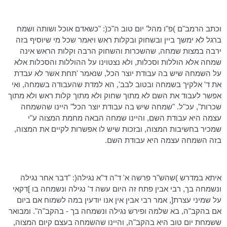
וכתב הרמב"ם )פ"ו מהל' יום טוב ה"כ(: "כשאדם אוכל ושותה ושמח
ברגל לא ימשך ביין ובשחוק ובקלות ראש ויאמר שכל מי שיוסיף בזה
ירבה במצות שמחה, שהשכרות והשחוק הרבה וקלות הראש אינה
שמחה אלא הוללות וסכלות, ולא נצטוינו על ההוללות והסכלות אלא
על השמחה שיש בה עבודת יוצר הכל, שנאמר 'תחת אשר לא עבדת
את ד' אלקיך בשמחה ובטוב לבב', הא למדת שהעבודה בשמחה, ואי
אפשר לעבוד את השם לא מתוך שחוק ולא מתוך קלות ראש ולא מתוך
שכרות", עכ"ל. "שמחה שיש בה עבודת יוצר הכל" היינו שהשמחה
עצמה היא עבודת השם, והיינו שמחה הבאה מחמת המצוה ע"י
שמכיר בחשיבות המצוה, ובזכות שיש לו אפשרות לקיים את המצוה,
בזה השמחה עצמה היא עבודת השם.
איתא במדרש )שהש"ר פרשה א' ד"ה ד"א נגילה(: "דבר אחר נגילה
ונשמחה בך, רבי אבין פתח זה היום עשה ד' נגילה ונשמחה בו ]דקאי
על שמיני עצרת[, אמר רבי אבין אין אנו יודעין במה לשמוח אם ביום
אם בהקב"ה, בא שלמה ופירש נגילה ונשמחה בך - בהקב"ה". ומבואר
ששמחת יום טוב היא בהקב"ה, והיינו שהשמחה בעצם קיום המצוה,