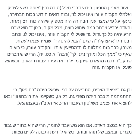
...ועוד מעניין החפזון, כידוע דברי חז"ל )סוכה
נב
:( "צופה רשע לצדיק
ואלמלי הקב"ה עוזרו אינו יכול לו", ובזה רואים חידוש בכוח הבחירה,
כי אף על פי שמצד ענין הבחירה היה מספיק שיהיה כוח ורצון אחר,
והאדם יכריע ויבחר במה שהוא רוצה, מכל מקום, רצון ד' הוא שכח
הרע יהיה כל כך גדול עד שאילולי הקב"ה עוזרו, אינו יכול לו. וכתב
רבנו
הגר"א
זצוקלה"ה
שגם "הבא להיטהר", שמזיז עצמו לעשות
משהו, כבר בזה מתלווה לו
ה"מסייעין
אותו" והקב"ה עוזרו, כי רואים
שאף כי "ממך הכל ומידך נתנו לך" )
דבה"י
א
כט
, יד(, הרי שיש דברים
שהקב"ה רוצה מהאדם שיתן מדיליה, וזה עיקר עבודת האדם, וכשהוא
פועל, אז הקב"ה עוזרו.
וכן גם ביציאת מצרים, התביעה על בני ישראל היתה "בחיפזון", כי
ההתמהמהות כבר היתה מפריעה. רק אז, כשקיימו את ה"בחפזון" ובאו
להוציא את עצמם משלטון ושעבוד הרע, אז הקב"ה בעצמו גאל.
כך הוא במצב האדם. אם הוא משועבד לחומר, הרי שהוא בתוך שעבוד
מצרים, ובמצב של תוהו ובוהו, וכשיש לו דעת ותבונה לקיים מצוות