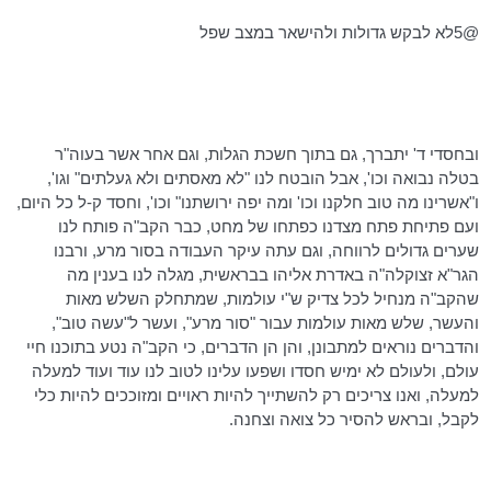
@5לא לבקש גדולות ולהישאר במצב שפל
ובחסדי ד' יתברך, גם בתוך חשכת הגלות, וגם אחר אשר
בעוה"ר
בטלה נבואה
וכו
', אבל הובטח לנו "לא מאסתים ולא
געלתים
" וגו',
ו"אשרינו מה טוב חלקנו
וכו
' ומה יפה ירושתנו"
וכו
', וחסד ק-ל כל היום,
ועם פתיחת פתח מצדנו כפתחו של מחט, כבר הקב"ה פותח לנו
שערים גדולים לרווחה, וגם עתה עיקר העבודה בסור מרע, ורבנו
הגר"א
זצוקלה"ה
באדרת אליהו בבראשית, מגלה לנו בענין מה
שהקב"ה מנחיל לכל צדיק ש"י עולמות, שמתחלק השלש מאות
והעשר, שלש מאות עולמות עבור "סור מרע", ועשר ל"עשה טוב",
והדברים נוראים למתבונן, והן הן הדברים, כי הקב"ה נטע בתוכנו חיי
עולם, ולעולם לא
ימיש
חסדו ושפעו עלינו לטוב לנו עוד ועוד למעלה
למעלה
, ואנו צריכים רק להשתייך להיות ראויים ומזוככים להיות כלי
לקבל, ובראש להסיר כל צואה וצחנה.