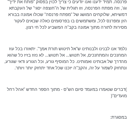
פרנסה. תמיד ידענו ואנו יודעים כי צריך
לכוין
בפסוק "פותח את ידיך"
וגו', וזה מפתח הפרנסה, וזו תגלית של ה"חוצפה
יסגי
" של
העקבתא
דמשיחא
, שלוקחים המושג של "מפתח פרנסה" שכולו אמונה בבורא
הזן ומפרנס לכל, ומשתמשים בו בפרסומים כאלה שבאים לעקור
מסירות לתורה מתוך אמונה בקב"ה המשביע לכל חי רצון.
נלמד אנו לבנינו ולבנותינו ש"אל תיטוש תורת אמך". יתאזרו בכל עוז
המחנכים והמתחנכים, אל
תטוש
... אל
תטוש
... לא נזוז בזיז כל שהוא
מהדרך של אבותינו ואמותינו. כל המוסיף גורע, וכל הגורע ודאי שגורע,
ונתחזק לשמור על זה, והקב"ה יזכנו שכל אחד יתחזק יותר ויותר.
)דברים שנאמרו במעמד סיום הש"ס - מתוך הספר החדש "אהל רחל
מועדים"(
במסגרת: