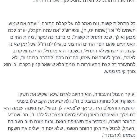
ימים שבהם מוטל על האדם להגיע לקב שלו ברוחניות.
כל התחלות קשות, וזה נאמר לנו על קבלת התורה, "ועתה אם שמוע
תשמעו לי"
וכו
' )שמות
יט
, ה(,
וכפירש"י
: "אם עתה תקבלו, יערב לכם
מכאן ואילך, שכל התחלות קשות", כי בדבר כה עיקרי, מהות החיים
האמיתיים שהם הפך החיים החיצוניים, גילו לנו רז"ל שכל זמן שאינו
קשה, הרי שהוא לא התחיל, וכשכבר הוא מתחיל, הרי שהוא קרוב
לאמת, וצריך לעורר את עצמו, בהכנה רבה, להדבק ברוחניות, ולא
להתעורר רק קצת התעוררות חיצונית בלא שישאר קניין בקרבו, כי הוא
צורך קיומי ממש.
ועיקר העמל והעבודה, הוא החיוב לאדם שלא ישקיע את חשקו
ותשוקתו וכל כוחותיו בהבלים ח"ו, ולא ישיג את הקב שלו בעניני
הגשמיות והעולם הזה, כי אף ש"צמאה לך נפשי", שהנשמה עצמה היא
בת מלך, ושאיפתה באופן טבעי להיות במצב של לפני ד', הרי שטבע
החומר משכח, ומסתיר את השאיפה הזאת. ובזה מונח חיוב העבודה
והעמל, לבטל את רצון החומר הגשמי, שלא יסתיר ויעלים את חשקת
נשמתו לקרבת ד'.