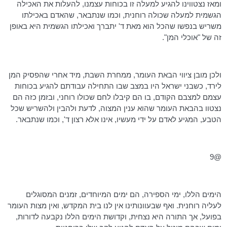
ומאז נצטווינו להגיע למעלה זו בכוחות עצמנו, להעלות את האכילה
הגשמית למעלה שכולה רוחנית, וכמו שנתבאר, שהאדם באכילתו
משריש בנפשו שהכל הוא מאת ד' יתברך ואכילתו הגשמית היא באופן
זה של "אוכלי המן".
ולכן מובן ציווי הבאת העומר, ממחרת השבת, מיד אחרי שהפסיק המן
לירד, כשבני ישראל היו במצב שבו התחילה עבודתם להגיע בכוחות
עצמם למצבם הקודם, בו הם קיבלו לחם שכולו רוחני, ובזמן כזה הם
נצטוו בהבאת העומר שהוא ענין המצוה, לדעת ולהבין ולהשריש שכל
הטבע, המגיע לאדם על ידי מעשיו, אינו אלא רצון ד', וכמו שנתבאר.
@9
הימים הללו, ימי הספירה, הם ימים המיוחדים, זמנים המסוגלים
לעליה רוחנית. ואף שבעוונותינו אין לנו בית המקדש, ואין מצות העומר
בפועל, אך התורה היא נצחית, וקדושת הימים הללו נקבעה לדורות,