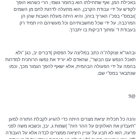
באכילת המן, ואף שתחילתו הוא בחומר גשמי, הרי כשהוא הופך
לקודש על ידי עבודת הקרבן, הוא מתעלה לדרגת לחם מן השמים
)
ובמס"י
בפכ"ו
האריך בזה(. והיא היתה מעלת האבות שהן הן
המרכבה, על ידי שכל מחשבותיהם וכל מעשיהם היו תמיד רק
בעבודת ד' ומתוך דביקות בו יתברך.
ובהגר"א
זצוקלה"ה
כתב במליצה על הפסוק )דברים
יב
,
כג
( "ולא
תאכל הנפש עם הבשר", שהאדם לא יוריד את נפשו הרוחנית למדרגת
בהמה על ידי הפעולה הבהמית, אלא ישאף להפך הגמור מכך, וכמו
שנתבאר
במס"י
שם.
@9
והנה כל תכלית יציאת מצרים היתה כדי להגיע לקבלת התורה למען
"
תעבדון
את האלוקים על ההר הזה" )שמות ג,
יב
(, וכשבא משה לפני
פרעה, הוא לא תבע על עניין היציאה ממצרים לבדה אלא על העבודה