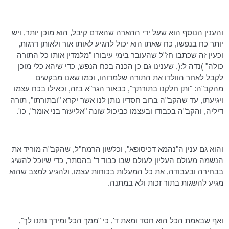
והענין הנוסף הוא שעל ידי ההארה שהאדם קיבל, הוא מוכן יותר, ויש
יותר כח בנפשו, כח שאתו הוא יכול להגיע לאותו אור ולאותן דרגות,
וכעין זה שכתבו חז"ל שהעובר בימי עיבורו "
מלמדין
אותו כל התורה
כולה" )נדה ל:(, שענינו גם כן הכנה בכח הנפש, כדי שיהא כלי מוכן
לקבל לאחר
הוולדו
את התורה שלמדוהו, וכמו שאנו מבקשים
מהקב"ה: "ותן חלקנו בתורתך", כבאור
הגר"א
בזה, וכאילו בכח עצמו
ויגיעתו, עד שהקב"ה ברוב חסדיו נותן לנו אשר יקרא "ובתורתו", תורה
דיליה, והקב"ה בכבודו ובעצמו כביכול שונה "אליעזר בני אומר",
כו
'.
והוא גם ענין
ה"נהמא
דכיסופא
", וכלשון
הרמח"ל
, שהקב"ה מוריד את
הנשמה מעולם העליון לעולם שבו כבוד ד' בהסתר, כדי שיוכל להשיג
בבחירה ובעבודה, את כל המעלות בכוחות עצמו, ולהגיע למצב שהוא
מגיע להשגות בתור זכות ולא במתנה.
ואף שבאמת הכל הוא חסד ומאת ד', כי "ממך הכל ומידך נתנו לך",