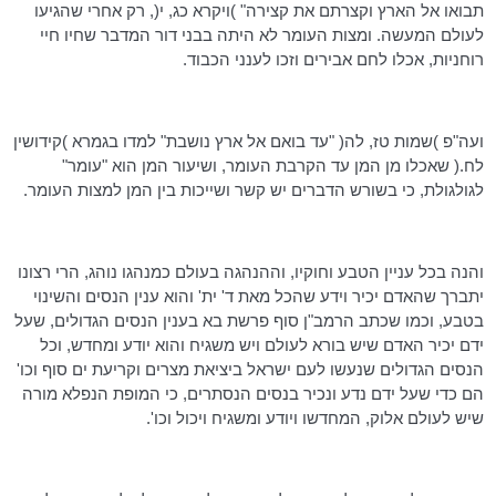
תבואו אל הארץ וקצרתם את קצירה" )ויקרא
כג
, י(, רק אחרי שהגיעו
לעולם המעשה. ומצות העומר לא היתה בבני דור המדבר שחיו חיי
רוחניות, אכלו לחם אבירים וזכו לענני הכבוד.
ועה"פ )שמות
טז
, לה( "עד בואם אל ארץ נושבת" למדו בגמרא )קידושין
לח.( שאכלו מן המן עד הקרבת העומר, ושיעור המן הוא "עומר"
לגולגולת, כי בשורש הדברים יש קשר ושייכות בין המן למצות העומר.
והנה בכל עניין הטבע וחוקיו, וההנהגה בעולם כמנהגו נוהג, הרי רצונו
יתברך שהאדם יכיר וידע שהכל מאת ד'
ית
' והוא ענין הנסים והשינוי
בטבע, וכמו שכתב
הרמב"ן
סוף פרשת בא בענין הנסים הגדולים, שעל
ידם יכיר האדם שיש בורא לעולם ויש משגיח והוא יודע ומחדש, וכל
הנסים הגדולים שנעשו לעם ישראל ביציאת מצרים וקריעת ים סוף
וכו
'
הם כדי שעל ידם נדע ונכיר בנסים הנסתרים, כי המופת הנפלא מורה
שיש לעולם
אלוק
,
המחדשו
ויודע ומשגיח ויכול
וכו
'.