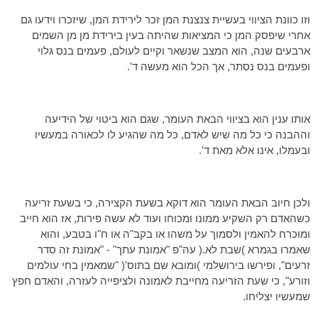
וזו כוונת הציווי בעשיית צנצנת המן זכר לירידת המן, שיזכרו וידעו גם
אחרי שיפסק המן כי המציאות שהיתה בעין בירידת מן
מן
השמים
ארבעים שנה, הוא המצב שנשאר וקיים לעולם, פעמים בנס גלוי
ופעמים בנס נסתר, אך הכל הוא מעשה ד'.
אותו ענין הוא בציווי הבאת העומר, שגם הוא ביטוי של הידיעה
וההבנה כי כל מה שיש לאדם, כל מה שהגיע לו לכאורה במעשיו
ובעמלו, אינו אלא מאת ד'.
ולכן חיוב הבאת העומר הוא דוקא בשעת הקצירה, כי בשעת זריעה
כשהאדם רק השקיע ממונו ומכוחו ועוד לא עשה פירות, אז הוא חייב
ומוכרח להאמין ולסמוך על משהו או בקב"ה או ח"ו בטבע, והוא
שאמרו בגמרא )שבת לא.( עה"פ "אמונת עתך" - "אמונת זה סדר
זרעים", ופירשו בירושלמי )ומובא שם
בתוס
'( "שמאמין בחי עולמים
וזורע", כי שעת הזריעה מחייבת לאמונה ולציפייה לעזרה, והאדם חפץ
שמעשיו יצליחו.