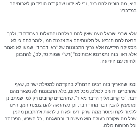
היא, מה הוכיח להם בזה, וכי לא ידעו שהקב"ה הוריד מן לאבותיהם
במדבר?
אלא שבני ישראל טענו שאין להם הצלחה והתעלות בעבודת ד', ולכך
הראה להם הנביא על תלונותיהם את צנצנת המן, לומר להם כי לא
מספיקה הידיעה אלא צריך התבוננות של "ראו דבר ד', שמעו לא נאמר
אלא ראו, בזה
נתפרנסו
אבותיכם" )רש"י שמות
טז
, לב(, להתבונן
ולחיות עם הידיעה.
וכמו שהאריך בזה
רבינו
הרמח"ל
בהקדמה למסילת ישרים, שאף
שהדברים ידועים לכולם, מכל מקום, בלא התבוננות לא נשאר מהם
דבר. "כי קרוב אליך הדבר מאוד", שהדברים קרובים רק למי שמתבונן
ומתאמץ להבין דבר מתוך דבר, וכן כשהראה להם צנצנת המן, היינו
ללמוד לקח ומוסר ממה שרק ידעו ולא חיו, לראות ולהתבונן מהמן
שכל מה שקורה בעולם הוא מעשה ד' ובהשגחתו, כל השפע, הפרנסה
וכל הכוחות כולם.