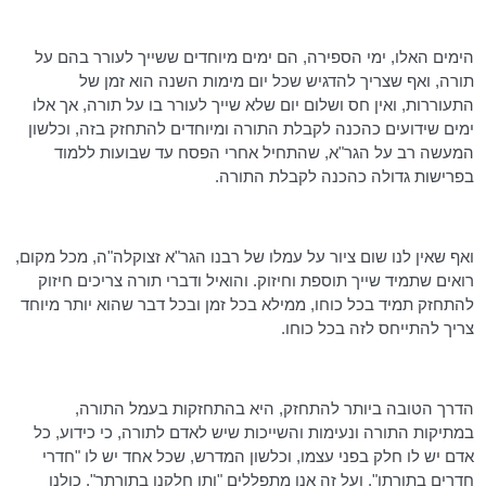
הימים האלו, ימי הספירה, הם ימים מיוחדים ששייך לעורר בהם על
תורה, ואף שצריך להדגיש שכל יום מימות השנה הוא זמן של
התעוררות, ואין חס ושלום יום שלא שייך לעורר בו על תורה, אך אלו
ימים שידועים כהכנה לקבלת התורה ומיוחדים להתחזק בזה, וכלשון
המעשה רב על
הגר"א
, שהתחיל אחרי הפסח עד שבועות ללמוד
בפרישות גדולה כהכנה לקבלת התורה.
ואף שאין לנו שום ציור על עמלו של רבנו
הגר"א
זצוקלה"ה
, מכל מקום,
רואים שתמיד שייך תוספת וחיזוק. והואיל ודברי תורה צריכים חיזוק
להתחזק תמיד בכל כוחו, ממילא בכל זמן ובכל דבר שהוא יותר מיוחד
צריך להתייחס לזה בכל כוחו.
הדרך הטובה ביותר להתחזק, היא בהתחזקות בעמל התורה,
במתיקות התורה ונעימות והשייכות שיש לאדם לתורה, כי כידוע, כל
אדם יש לו חלק בפני עצמו, וכלשון המדרש, שכל אחד יש לו "חדרי
חדרים בתורתו". ועל זה אנו מתפללים "ותן חלקנו בתורתך", כולנו