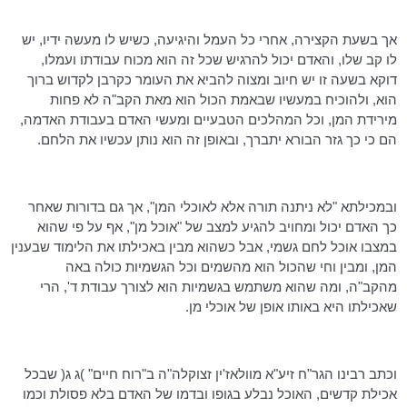
אך בשעת הקצירה, אחרי כל העמל והיגיעה, כשיש לו מעשה ידיו, יש
לו קב שלו, והאדם יכול להרגיש שכל זה הוא מכוח עבודתו ועמלו,
דוקא בשעה זו יש חיוב ומצוה להביא את העומר כקרבן לקדוש ברוך
הוא, ולהוכיח במעשיו שבאמת הכול הוא מאת הקב"ה לא פחות
מירידת המן, וכל המהלכים הטבעיים ומעשי האדם בעבודת האדמה,
הם כי כך גזר הבורא יתברך, ובאופן זה הוא נותן עכשיו את הלחם.
ובמכילתא "לא ניתנה תורה אלא לאוכלי המן", אך גם בדורות שאחר
כך האדם יכול ומחויב להגיע למצב של "אוכל מן", אף על פי שהוא
במצבו אוכל לחם גשמי, אבל כשהוא מבין באכילתו את הלימוד שבענין
המן, ומבין וחי שהכול הוא מהשמים וכל הגשמיות כולה באה
מהקב"ה, ומה שהוא משתמש בגשמיות הוא לצורך עבודת ד', הרי
שאכילתו היא באותו אופן של אוכלי מן.
וכתב
רבינו
הגר"ח
זיע"א
מוולאז'ין
זצוקלה"ה
ב"רוח חיים" )ג
ג
( שבכל
אכילת קדשים, האוכל נבלע בגופו ובדמו של האדם בלא פסולת וכמו