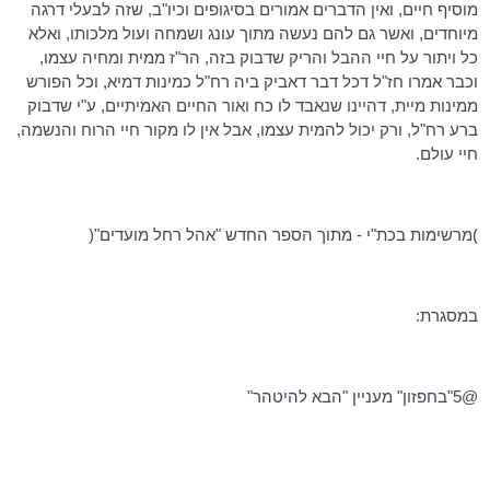
מוסיף חיים, ואין הדברים אמורים בסיגופים וכיו"ב, שזה לבעלי דרגה
מיוחדים, ואשר גם להם נעשה מתוך עונג ושמחה ועול מלכותו, ואלא
כל ויתור על חיי ההבל והריק שדבוק בזה,
הר"ז
ממית ומחיה עצמו,
וכבר אמרו חז"ל
דכל
דבר
דאביק
ביה
רח"ל
כמינות
דמיא
, וכל הפורש
ממינות
מיית
, דהיינו שנאבד לו כח ואור החיים האמיתיים, ע"י שדבוק
ברע
רח"ל
, ורק יכול להמית עצמו, אבל אין לו מקור חיי הרוח והנשמה,
חיי עולם.
)מרשימות
בכת"י
- מתוך הספר החדש "אהל רחל מועדים"(
במסגרת:
@
5"בחפזון
" מעניין "הבא להיטהר"