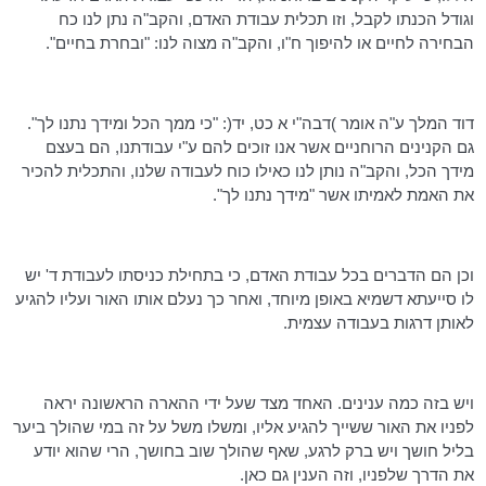
וגודל הכנתו לקבל, וזו תכלית עבודת האדם, והקב"ה נתן לנו כח
הבחירה לחיים או להיפוך ח"ו, והקב"ה מצוה לנו: "ובחרת בחיים".
דוד המלך ע"ה אומר )
דבה"י
א
כט
, יד(: "כי ממך הכל ומידך נתנו לך".
גם הקנינים הרוחניים אשר אנו זוכים להם ע"י עבודתנו, הם בעצם
מידך הכל, והקב"ה נותן לנו כאילו כוח לעבודה שלנו, והתכלית להכיר
את האמת
לאמיתו
אשר "מידך נתנו לך".
וכן הם הדברים בכל עבודת האדם, כי בתחילת כניסתו לעבודת ד' יש
לו סייעתא דשמיא באופן מיוחד, ואחר כך נעלם אותו האור ועליו להגיע
לאותן דרגות בעבודה עצמית.
ויש בזה כמה ענינים. האחד מצד שעל ידי ההארה הראשונה יראה
לפניו את האור ששייך להגיע אליו, ומשלו משל על זה במי שהולך ביער
בליל חושך ויש ברק לרגע, שאף שהולך שוב בחושך, הרי שהוא יודע
את הדרך שלפניו, וזה הענין גם כאן.