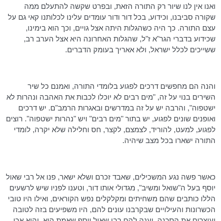
ואנו אין לנו שיור רק התורה הזאת, ובפרט שקשה להתעלם ממה
שקורה סביבנו, וכידוע, בכל דור ודור עומדים עלינו לכלותנו
קאי
גם על
עצם התורה. כך היה כשהגלות היתה אצל גויים, וכך הוא בימינו,
שכידוע בדברי
הגר"א
ז"ל, שהגלות האחרונה היא אצל הערב רב,
ששייכים לכלל ישראל, ולא אאריך בעומק הדברים.
והנה הם מחפשים דרכים לפגוע בלומדי התורה, ואמנם כל שיר
השירים בנוי על זה, "מים רבים לא יוכלו לכבות את האהבה ונהרות לא
ישטפוה", והרבה יש על זה במדרשים ובאגרות
הרמב"ם
. יש דרכים
ואופנים שונים לפגוע, יש בתור "מים רבים" ויש "נהרות ישטפוה". רוצים
לפגוע, למעט, להוריד, לצמצם, לקצר, חס וחלילה שלא יקרה, לומדי
התורה ישארו בכל מצב שיהיה.
כאשר פשה נגע המשכילים, שאבד זכרם ושלא ישאר, פנו אל רבי שאול
יוסף בעל ה"שואל ומשיב", מגדולי אותו דור, וטענו לפניו שיש לרשעים
הללו כותבים שהם משחיתים ומקלקלים נפש הקוראים, ואילו היו טובי
הכשרונות והעילויים שבקרבנו עונים להם, היו משפיעים בזה לטובה
ועוצרים את הסכנה. וענה להם רבי שאול יוסף שאמת היא, והוא אכן