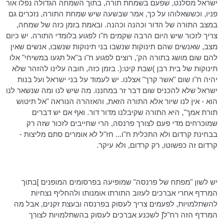
ישראל
מסלנט
, שפעם בשמחת תורה, בתוך השמחה הגדולה נפלו אור
פניו, וכששאלוהו על כך, אמר שבשעה שיש שמחת התורה, נזכרים גם
במצב התורה של הדור וכהנה
וכהנה
. ובאמת בזמן כזה של שמחה,
צריך לזכור שיש היום הרבה שקמים ח"ו לפגוע בלומדי התורה. יש כיום
מצב, שאנשים שהם תינוקות שנשבו בני תינוקות שנשבו, אנשים שאין
להם שום מושג בתורה
הק
', רוצים לפגוע ח"ו ב"אל תגעו במשיחי" אלו
תינוקות של בית רבן )שבת קיט:(. בזמן כזה, חובה עלינו להזהר שלא
יהיה ח"ו שום "אשר
קרך
" אצלנו. יש לעמוד על בני ישראל ועל בנות
ישראל שלא להכניס שום דבר זר
במחננו
. מה שיש לנו ומה שנשאר לנו
הוא - אין לנו שיור אלא התורה הזאת, והאזהרה הנוראה "אל תיטוש
תורת אמך", היא התורה שקיבלנו מדור דור. ואף אם יש דברים
שמוכרחים מדי פעם לצורך פרנסה, הרי שחייבים לזכור שזה רק
בבחינת קרדום ולא התכלית ח"ו... חז"ל לא אומרים סתם מליצות -
קרדום זה כפשוטו, רק קרדום, ולא עיקר.
יש לשון "מפתח של פרנסה" שמופיעה בפרסומים המופנים ]בתוך
המרדף אחרי אברכים לעזוב
התורתו
אומנותו ולהחליף נצחיות
להשתלמויות, לפעמים צריך לעסוק בפרנסה ובעצת זקנים, אבל מה
המרדף הזה
רח"ל
[ לשכנע אברכים לעסוק בהשתלמויות לצורך