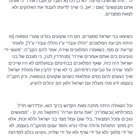
לד', וזהו שהשיבו פרעה "לא כן לכו נא הגברים ועבדו את ד' כי אותה
אתם מבקשים" )שם י, יא(, כי שייך לדעתו לעבוד את האלוקים ולא
לצאת ממצרים.
כשיצאו בני ישראל ממצרים, הם היו שקועים
במ"ט
שערי טומאה ]וזו
היתה תביעת המלאכים "הללו עובדי ע"ז והללו עובדי ע"ז"[, ולאחר
קריעת ים סוף, כשאמרו המלאכים שירה, אמר להם הקב"ה: "מעשי ידי
טובעים בים ואתם אומרים שירה" )סנהדרין
לט
:(, כי מצבם של בני
ישראל היה כזה, שאף המלאכים בבחינתם ובמעלתם לא היו שייכים
לומר שירה על טביעת רודפיהם, כי לא שייך להבין את מעלת ישראל
ואיך נעשים להם נסים ונפלאות כשהם שקועים בטומאה, ורק הקב"ה
בעצמו ידע מהי מעלת עם ישראל ולאן הם יכולים להגיע.
וכל הגאולה היתה מתנה מאת הקדוש ברוך הוא,
וכדדרשו
חז"ל
במכילתא )
ובשמו"ר
(: "ואת ערום ועריה" )יחזקאל
טז
, ז( - "ממעשים
טובים ומכל המצוות", בלי שום עמל מצד בני ישראל וללא זכות, אלא
רק מתוך התגלות גדולה וגילוי נורא וחסד עצום מהקב"ה בעצמו, לא
על ידי מלאך ולא על ידי שרף ולא על ידי שליח, והגיעו כולם למדרגת