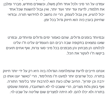
עמדנו על הר סיני ולכל אחד חלק משלו, וכשאדם מחדש, מברר ומלבן
את תלמודו, לדעת עוד יותר ועוד יותר, ואין גבול להשגות שכל אחד
יכול להגיע, אין גבול לעומק, הרי זה נחשב לו לחידושי תורה. ובודאי
שחיזוק בענין כזה הוא חיזוק גדול בכל זמן.
ובמיוחד בזמנים גדולים, שהם כאמור ימים גדולים ומיוחדים, ובפרט
שאנו נמצאים בתקופה שבה רבים הם העומדים עלינו ח"ו עלינו
לכלותנו הן מבחוץ והן מבפנים בכל מיני סוגי צרות, ואף אחים תועים
ביקשו ח"ו לעקור את הכל.
אנחנו חייבים לדעת שהמלחמה הגדולה בזה היא רק על ידי יותר חיזוק
בתורה. ככל שרוצים יותר למעט ח"ו מהלימוד, הרי "כאשר יענו אותו כן
ירבה וכן יפרוץ". החיוב שלנו כעת הוא להרבות יותר בלימוד התורה.
ואף בזמן גלות מצרים, הרי ששבט לוי לא השתעבדו, מחמת שעסקו
בתורה ולא יכלו להם. לא היתה למצרים שום שליטה על שבט לוי.