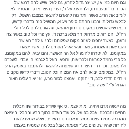
וגם היום כמו אז, יש יצר גדול להרע, גם לאלו שיש להם דרגא של
הכרה בד' ובעבודתו, ולהתענג על ד', ועדיין היצר מרקד ומטריד לא
לעזוב את הרע, ואשר יותר נוח
להאדם
להשאר במצבו השפל, ורק
לבקש גדולות, ורבנו החתם סופר
זיע"א
, המשיל בזה בדברי קדשו,
דכמו
שיש אנשים במקום סירחון
וזוהמא
, וזה גורם להם לכל חולי
רח"ל
, והם רואים מרחוק הר מלא ברכת ד', עץ פרי וכל טוב באויר צח
ורענן, וכאשר יחפצו לעזוב מקום שפלותם ולהגיע להר האושר
והבריאות והשמחה, ואז רופאי אליל מפתים להם, אשר ישארו
במקומם, ולא יטרחו להעפיל אל הר האושר, והם יביאו להם במקומם,
כל פרי נחמד למראה ולבריאות, ורופאי האליל
לגרמייהו
עבדי, לשכרם
ולהנאתם. וכך דרך היצר הרע שמפתה להשאר ולהתבצר בעומק הרע
רח"ל
, ובמקומם יביאו להם את המצוה וכל הטוב, ודברי קדשו נוקבים
ויורדים חדרי לבב, ד' יחזקנו ויאמצנו לסור מרע, ואז יאיר עלינו האור
הגדול ע"י "ועשה טוב".
מה יעשה אדם ויחיה, ימית עצמו, כי אף שיודע בבירור שזו תכלית
החיים והברכה, אבל בפועל, כל עוד האדם בתוך הרע וההבל, היציאה
ממנו זה ממית עצמו ממש, וכאבותינו במצרים, שלא שמעו לצאת
לחירות שהיו שטופים בע"ז וכאמור, אבל בכל מה שממית בעצמו