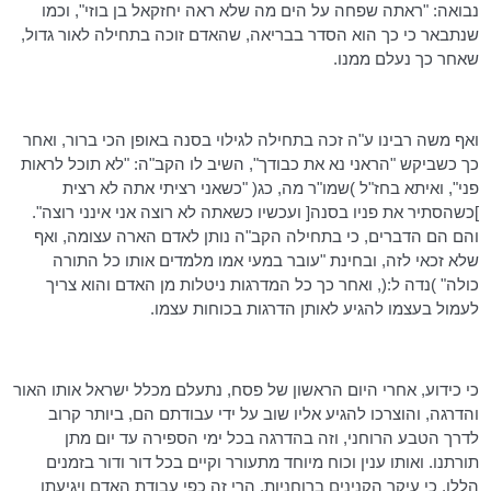
נבואה: "ראתה שפחה על הים מה שלא ראה יחזקאל בן
בוזי
", וכמו
שנתבאר כי כך הוא הסדר בבריאה, שהאדם זוכה בתחילה לאור גדול,
שאחר כך נעלם ממנו.
ואף משה
רבינו
ע"ה זכה בתחילה לגילוי בסנה באופן הכי ברור, ואחר
כך כשביקש "הראני נא את כבודך", השיב לו הקב"ה: "לא תוכל לראות
פני",
ואיתא
בחז"ל )שמו"ר מה,
כג
( "כשאני רציתי אתה לא רצית
]כשהסתיר את פניו בסנה[ ועכשיו כשאתה לא רוצה אני אינני רוצה".
והם הם הדברים, כי בתחילה הקב"ה נותן לאדם הארה עצומה, ואף
שלא זכאי לזה, ובחינת "עובר במעי אמו מלמדים אותו כל התורה
כולה" )נדה ל:(, ואחר כך כל המדרגות ניטלות מן האדם והוא צריך
לעמול בעצמו להגיע לאותן הדרגות בכוחות עצמו.
כי כידוע, אחרי היום הראשון של פסח, נתעלם מכלל ישראל אותו האור
והדרגה, והוצרכו להגיע אליו שוב על ידי עבודתם הם, ביותר קרוב
לדרך הטבע הרוחני, וזה בהדרגה בכל ימי הספירה עד יום מתן
תורתנו. ואותו ענין וכוח מיוחד מתעורר וקיים בכל דור ודור בזמנים
הללו, כי עיקר הקנינים ברוחניות, הרי זה כפי עבודת האדם ויגיעתו