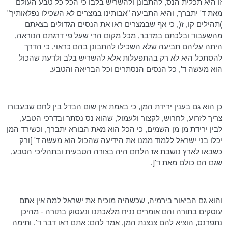
זו היא תכלית הנס, להתבונן ולהשריש בלבו כי הכל כל טבע העולם
מאת ד' יתברך, והיא התביעה "אבותינו במצרים לא השכילו נפלאותיך"
)תהילים קו, ז(, כי אף שבמצרים ראו את הנסים הגדולים בצאתם
מהשעבוד ובלכתם במדבר, מכל מקום הרי שעל פי דרגתם הנוראה,
היתה עליהם תביעה שלא השכילו להתבונן בהם כראוי, כי הדרך
להסתכל היא לא רק בהתפעלות אלא להשריש בלב ולדעת שהכול
הוא מעשה ד', כל הנסים הנסתרים וכל הבריאה והטבע.
כן הוא גם בענין ירידת המן, כי באמת אין שום הבדל בין לחם שבעבורו
צריך לזרוע, לחרוש, לקצור ולעמול, שהוא נס נסתר ובדרכי הטבע,
לבין ירידת מן
מן
השמים, כי הכל הוא מאת הבורא יתברך, וכשירד המן
יכלו בני ישראל ללמוד ממנו את הידיעה שהכול הוא מעשה ד' ]ורק
כשבאו לארץ נושבת אז הלחם היה בצורה הטבעית ובתהליכי הטבע,
שגם הם כולם מאת ד'[.
והוא גם הביאור בירמיה, שכשהיה מוכיח את ישראל למה אין אתם
עוסקים בתורה והם אומרים נניח מלאכתנו ונעסוק בתורה - מהיכן
נתפרנס, הוציא להם צנצנת המן, אמר להם: אתם ראו דבר ד'.
ותימה