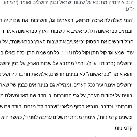
הנביא ירמיה מתנבא על שבות ישראל ובנין ירושלים ואומר (ירמיהו
ל"ג):
"
הנני מעלה לה ארכה ומרפא, ורפאתים וגו', והשיבותי את שבות יהו
ובנתים
 כבראשונה וגו', כי אשיב את שבות הארץ כבראשונה אמר ד'"
חז"ל דורשים את הפסוק "כי אשיב את שבות הארץ כבראשונה", על 
עוד ישמע וגו' קול חתן וקול כלה וגו'".
"
 כל המשמח חתן וכלה כאילו ב
ירושלים (ברכות ו' ע"ב). 
ירמי
' מתנבא על שבות הארץ, על בנין ירושל
והוא אומר "כבראשונה" לא בנינים חדשים, אלא את חורבות ירושלים 
ירושלים איננה עיר ככל הערים, וממילא גם בנינה אינו כבנין של שאר
בונים על יסודות העבר, על גבי החורבות, כי הקדושה מאז ומעולם מ
חורבותי
'. וכדברי הנביא בסוף מלאכי "וערבה לד' מנחת יהודה 
וירוש
וכשנים קדמוניות", אימתי מנחת ירושלים 
עריבה
 לפני ד', כאשר היא 
קדמוניות.