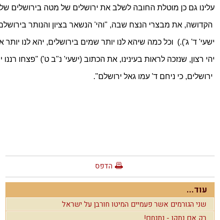
עלינו גם כן מוטלת החובה לשלב את ירושלים של מטה בירושלים של
הקדושה, את מבצרי הנצח שבה, "והי' הנשאר בציון והנותר 
בירושלם
ישעי' ד' ג').
(
 וכל כמה שיהא לנו יותר שמים בירושלים, יהא לנו יותר א
יהי רצון, שנזכה לראות בעינינו, את הכתוב (ישעי' נ"ב ט') "פצחו רננו 
ירושלים, כי ניחם ד' עמו גאל 
ירושלם
".
הדפס
עוד...
שני הגורמים אשר פעמיים המיטו חורבן על ישראל
רק אם נתקן - נתנחם!