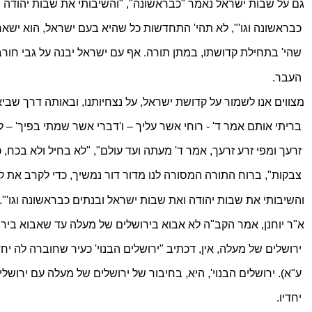
גם על שבות ישראל נאמר "כבראשונה", "והשיבותי את שבות יהודה 
כבראשונה וגו'", לא תהי' התחדשות כל שהיא בעם ישראל, הוא ישא
שהי' בתחילת קדושתו, במתן תורה. אף עם ישראל יבנה על גבי חורבו
העבר.
מצווים אנו לשמור על קדושת ישראל, על 
נצחיותנו
, ובאותה דרך שביאר
בריתי אותם אמר ד' - רוחי אשר עליך – 
ו'דברי
 אשר שמתי בפיך' – לא
זרעך ומפי זרע זרעך, אמר ד' מעתה ועד עולם", "לא בחיל ולא בכח, כ
צבקות
", ברוח התורה המסורה לנו מדור דור נמשיך, כדי לקרב את קי
והשיבותי את שבות יהודה ואת שבות ישראל 
ובנתים
 כבראשונה וגו'".
א"ר
 יוחנן, אמר הקב"ה לא אבוא בירושלים של מעלה עד שאבוא בירו
ירושלים של מעלה, אין, 
דכתיב
 "ירושלים הבנוי' כעיר שחוברה לה יחד
ע"א). ירושלים הבנוי', היא, בחיבור של ירושלים של מעלה עם ירושל
יחדיו.