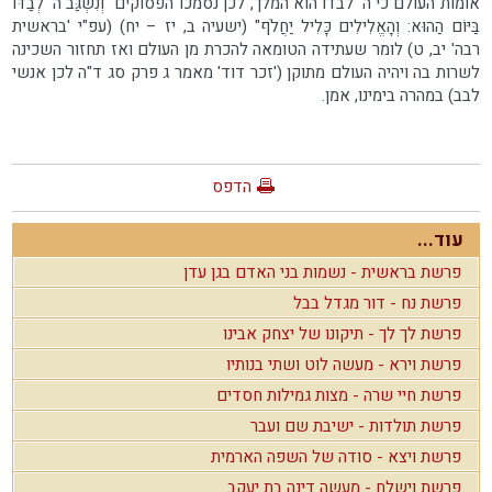
אומות העולם כי ה' לבדו הוא המלך, לכן נסמכו הפסוקים "וְנִשְׂגַּב ה' לְבַדּוֹ
בַּיּוֹם הַהוּא: וְהָאֱלִילִים כָּלִיל יַחֲלֹף" (ישעיה ב, יז – יח) (עפ"י 'בראשית
רבה' יב, ט) לומר שעתידה הטומאה להכרת מן העולם ואז תחזור השכינה
לשרות בה ויהיה העולם מתוקן ('זכר דוד' מאמר ג פרק סג ד"ה לכן אנשי
לבב) במהרה בימינו, אמן.
הדפס
עוד...
פרשת בראשית - נשמות בני האדם בגן עדן
פרשת נח - דור מגדל בבל
פרשת לך לך - תיקונו של יצחק אבינו
פרשת וירא - מעשה לוט ושתי בנותיו
פרשת חיי שרה - מצות גמילות חסדים
פרשת תולדות - ישיבת שם ועבר
פרשת ויצא - סודה של השפה הארמית
פרשת וישלח - מעשה דינה בת יעקב