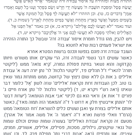
התורה מצוה ומזהירה על איסור עבודה זרה שנאמר "אָרוּר הָאִישׁ אֲשֶׁר
יַעֲשֶׂה פֶסֶל וּמַסֵּכָה תּוֹעֲבַת ה' מַעֲשֵׂה יְדֵי חָרָשׁ וְשָׂם בַּסָּתֶר וְעָנוּ כָל הָעָם וְאָמְרוּ
אָמֵן" (דברים כז, טו). וכן הוזהרו "לֹא תַעֲשֶׂה לְךָ פֶסֶל וְכָל תְּמוּנָה אֲשֶׁר
בַּשָּׁמַיִם מִמַּעַל וַאֲשֶׁר בָּאָרֶץ מִתָּחַת וַאֲשֶׁר בַּמַּיִם מִתַּחַת לָאָרֶץ" (שמות כ, ד).
ועוד נאמר "לֹא תַעֲשׂוּ לָכֶם אֱלִילִם" (ויקרא כו, א) וכן נאמר "אַל תִּפְנוּ אֶל
הָאֱלִילִים וֵאלֹהֵי מַסֵּכָה לֹא תַעֲשׂוּ לָכֶם אֲנִי ה' אֱלֹקֵיכֶם" (ויקרא יט, ד).
ויש להבין, מהו גודל חומרת איסור 'עבודה זרה' שבשל כך התורה הזהירה
את ישראל פעמים רבות שלא לחטוא בה?
העובד עבודה זרה פוגם בנפשו ונכנס ברשות הסטרא אחרא
כאשר עושים דבר גשמי לעבודה זרה, הרי עוקרים אותו משורש חיוּתוֹ
הַקְּדוֹשָׁה והוא נשאר בחינת פסוֹלת גמורה, 'קִיא צוֹאה' ממש ('ליקוטי
תורה' להאר"י ז"ל תהלים פד, 'ליקוטי הלכות' לר' נתן יורה דעה א' עבודת
אלילים ב אות ה) ללא שום ניצוץ של קדוּשה, ממש מוֹתרוֹת גמור שאין
בו טוב. לכן העבודות זרות נקראות 'אלילים' שזה לשון 'אַל' כלומר דבר
שאינו (ראה רש"י ויקרא יט, ד) ('ליקוטי הלכות' לר' נתן אורח חיים ג'
פורים ד' אות א). וראוי הוא גם לכינוי 'אבי אבות הטומאה' ('יערות דבש'
לר' יהונתן אייבשיץ חלק א דרוש ו' ד"ה 'והמאמר הזה תמוה מאד'), כאשר
אותם אלילים בצורת עץ ואבן נעשים כלים להשראת 'רוח הטומאה' ממש
(הרמ"ד וואלי פרשת וארא ד"ה 'ויאמר ה' אל משה אמור אל אהרן').
מטעם זה נקראת 'עבודת האלילים' בעשרה שמות שונים וכולם שמות
של גנאי: שיקוצים, גילולים, מסכות, פסילים, אלילים, אשורים, חמנים,
עצבים, און ותרפים (ראה 'אבות דרבי נתן' תחילת פרק לד, וכן 'שמו