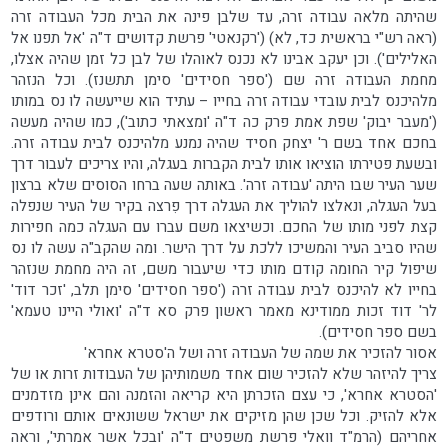
שהיתה מלאה עבודה זרה, עד שלבן פינה את הבית מכל העבודה זרה
(ראה רש"י בראשית כד, לא) ('רקנאטי' פרשת קדושים ד"ה 'אל תפנו אל
האלילים'). וכן יעקב אבינו לא נכנס לאוהלו של לבן כל זמן שהיה אצלו,
מחמת העבודה זרה שם ('ספר חסידים' סימן תתשנז). וכל הנזהר
מלהיכנס לבית עובדי עבודה זרה בחייו – עתיד הוא שייעשה לו נס במותו
('מעבר יבוק' שפת אמת פרק כה ד"ה 'ומצאתי כתוב'), כמו שהיה מעשה
בחכם אחד בשם ר' יצחק חסיד שהיה נמנע מלהיכנס לבית עבודה זרה.
ובשעת פטירתו הוציאו אותו לבית הקברות בעגלה, והיו צריכים לעבור דרך
שער העיר שבו היתה 'עבודה זרה'. באותה שעה ברחו הסוסים שלא ברצון
בעל העגלה, ונאלצו להוליך את העגלה דרך פִרצה בקיר של העיר שנפלה
קצת לפני מותו של החכם. וכשיצאו משם עברו עם העגלה כמה חפירות
שהיו סביב העיר והמשיכו ללכת על דרך הישר. ומה שהקב"ה עשה לו נס
שיפול קיר החומה קודם מותו כדי שיעבור משם, זה היה מחמת שנזהר
בחייו לא להיכנס לבית עבודה זרה ('ספר חסידים' סימן תלב, 'זכר דוד'
לר' דוד זכות ממודינא מאמר ראשון פרק סא ד"ה 'ואולי היינו טעמא'
בשם ספר חסידים).
אסור להזכיר את שמה של העבודה זרה ושל ה'סטרא אחרא'
צריך להיזהר שלא להזכיר שום אחד משמותיהן של העבודות זרות או של
'הסטרא אחרא', כי עצם הזכרתן היא קריאה והזמנה והם אינן מזדמנים
אלא להזיק. וכל שכן שהן מזיקים את ישראל ששונאים אותם ורודפים
אחריהם (הרמ"ד וואלי פרשת משפטים ד"ה 'ובכל אשר אמרתי', וראה