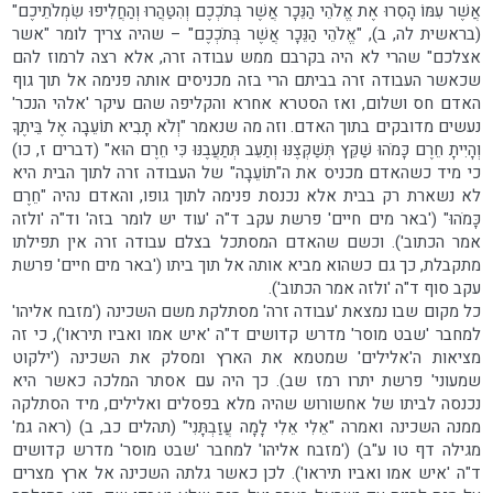
אֲשֶׁר עִמּוֹ הָסִרוּ אֶת אֱלֹהֵי הַנֵּכָר אֲשֶׁר בְּתֹכְכֶם וְהִטַּהֲרוּ וְהַחֲלִיפוּ שִׂמְלֹתֵיכֶם"
(בראשית לה, ב), "אֱלֹהֵי הַנֵּכָר אֲשֶׁר בְּתֹכְכֶם" – שהיה צריך לומר "אשר
אצלכם" שהרי לא היה בקרבם ממש עבודה זרה, אלא רצה לרמוז להם
שכאשר העבודה זרה בביתם הרי בזה מכניסים אותה פנימה אל תוך גוף
האדם חס ושלום, ואז הסטרא אחרא והקליפה שהם עיקר 'אלהי הנכר'
נעשים מדובקים בתוך האדם. וזה מה שנאמר "וְלֹא תָבִיא תוֹעֵבָה אֶל בֵּיתֶךָ
וְהָיִיתָ חֵרֶם כָּמֹהוּ שַׁקֵּץ תְּשַׁקְּצֶנּוּ וְתַעֵב תְּתַעֲבֶנּוּ כִּי חֵרֶם הוּא" (דברים ז, כו)
כי מיד כשהאדם מכניס את ה"תוֹעֵבָה" של העבודה זרה לתוך הבית היא
לא נשארת רק בבית אלא נכנסת פנימה לתוך גופו, והאדם נהיה "חֵרֶם
כָּמֹהוּ" ('באר מים חיים' פרשת עקב ד"ה 'עוד יש לומר בזה' וד"ה 'ולזה
אמר הכתוב'). וכשם שהאדם המסתכל בצלם עבודה זרה אין תפילתו
מתקבלת, כך גם כשהוא מביא אותה אל תוך ביתו ('באר מים חיים' פרשת
עקב סוף ד"ה 'ולזה אמר הכתוב').
כל מקום שבו נמצאת 'עבודה זרה' מסתלקת משם השכינה ('מזבח אליהו'
למחבר 'שבט מוסר' מדרש קדושים ד"ה 'איש אמו ואביו תיראו'), כי זה
מציאות ה'אלילים' שמטמא את הארץ ומסלק את השכינה ('ילקוט
שמעוני' פרשת יתרו רמז שב). כך היה עם אסתר המלכה כאשר היא
נכנסה לביתו של אחשורוש שהיה מלא בפסלים ואלילים, מיד הסתלקה
ממנה השכינה ואמרה "אֵלִי אֵלִי לָמָה עֲזַבְתָּנִי" (תהלים כב, ב) (ראה גמ'
מגילה דף טו ע"ב) ('מזבח אליהו' למחבר 'שבט מוסר' מדרש קדושים
ד"ה 'איש אמו ואביו תיראו'). לכן כאשר גלתה השכינה אל ארץ מצרים