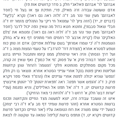
אברהם' לר' אברהם פאלאג'י חלק ב סדר קדושים אות פז).
אדם שעושה עבודה זרה מאילן, פרי, חתיכת עץ או בעל חי ('חסד
לאברהם' מעין שני נהר מב ד"ה 'ולזה ראה גם ראה') נקרא "בְלִיַּעַל"
(דברים יג, יד) ('חזה ציון' לר' עמנואל חי ריקי על התהלים מזמור יח ד"ה
חבלי שאול סבבוני), וחוטא חטא גדול מה שאין הפה יכול לדבר ('חסד
לאברהם' מעין שני נהר מב ד"ה 'ולזה ראה גם ראה') ומטמא את 'צלם
האלקים' שלו ('קרית ארבע' לר' רחמים חורי מתוניס דף צא ע"א בחלק
השמטות ד"ה 'כי שמרו אמרתך' בשם עוללות אפרים). אדם זה נותן כוח
ושפע לסטרא אחרא ('מצודת דוד' להרדב"ז על טעמי המצות מצוה ב ד"ה
ועל דרך הנסתר). והיה ראוי שיסתלק ממנו קיומו ותתבטל הוייתו ברגע
(ראה 'תומר דבורה' פרק א' על פסוק 'מי אל כמוך'). ואף שאין זה קורה,
מכל מקום מסתלקים מהחוטא חלקי 'הנשמה' ו'הרוח' שהן קדוֹשוֹת
ועליונות ואינן פונות בנקל אחרי ענייני הסטרא אחרא. ונשאר בו רק חלק
'הנפש' שהיא יכולה לפנות אחרי עניינים אלו (הרמ"ד וואלי ספר ויקרא
פרק כ ד"ה 'והנפש אשר תפנה'. ראה 'תפארת יהונתן' לר' יהונתן אייבשיץ
פרשת קדושים יט, ד ד"ה 'אל תפנו אל האלילים'), והיא נפגמת (עפ"י
'יערות דבש' חלק א' דרוש ו' ד"ה 'ולהיות כי מאד הרחיקו').
איש זה שעובד עבודה זרה, יוצא למעשה מצד החיים והקדוּשה ונכנס
ברשוּת הסטרא אחרא (זוהר פרשת שמיני דף מב ע"א ד"ה רבי יצחק)
כשעל ידי עוונו משׁרה את רוח הטומאה עליו ('אור החיים הקדוש' פרשת
קדושים ויקרא יט, ד) ונתפס ברשת 'קליפה' טמאה עד שקשה לו לצאת