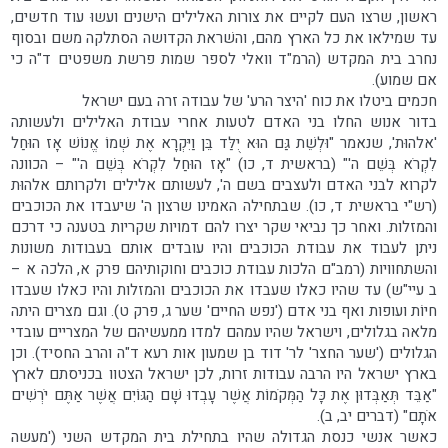
ראשון, שרצו העם לקיים את צורות האלילים הישנים ועשוּ עוד חדשים,
עד שמילאו את כל הארץ מהם, והשׁראת הקדושה הסתלקה משם ובסוף
נחרב בית המקדש (הרמ"ד וואלי לספר שמות פרשת משפטים ד"ה כי
אם שמוע).
חכמים ביטלו את כוח 'היצר הרע' של עבודה זרה בעם ישראל
בדור אנוש החלו בני האדם לטעות אחרי עבודת האלילים ולעשותה
'אלהוּת', שנאמר "וּלְשֵׁת גַּם הוּא יֻלַּד בֵּן וַיִּקְרָא אֶת שְׁמוֹ אֱנוֹשׁ אָז הוּחַל
לִקְרֹא בְּשֵׁם ה'" (בראשית ד, כו) "אָז הוּחַל לִקְרֹא בְּשֵׁם ה'" – הכוונה
לקרוא לבני האדם ולעצבים בשם ה', לעשותם אלילים ולקרותם אלהוּת
(רש"י בראשית ד, כו). שבתחילה האמינו שרצון ה' שיעבדו את הכוכבים
והמזלות. ואחר כך נביאי שקר יצרו להם דמויות שקריות בטענה כי דרכם
ניתן לעבוד את עבודת הכוכבים והיו עובדים אותם בעבודות משונות
והשתחוויות (רמב"ם הלכות עבודת כוכבים וחוקותיהם פרק א, הלכה א –
ב עיי"ש) עד שהיו כאלו שעבדו את הכוכבים והמזלות והיו כאלו שעבדו
חיוֹת ועופות ואף בני אדם ('נפש החיים' שער ג, פרק ט). וגם מצרים היתה
מלאה בגלולים, וישראל שהיו עמהם למדו ממעשיהם של המצריים עובדי
הגלולים ('שער החצר' לר' דוד בן שמעון אות רעא ד"ה והרב החסיד). וכן
בארץ ישראל היו הרבה עבודות זרות, לכן ישראל הצטוו בכניסתם לארץ
"אַבֵּד תְּאַבְּדוּן אֶת כָּל הַמְּקֹמוֹת אֲשֶׁר עָבְדוּ שָׁם הַגּוֹיִם אֲשֶׁר אַתֶּם יֹרְשִׁים
אֹתָם" (דברים יב, ב).
כאשר אנשי כנסת הגדולה שהיו בתחילת בית המקדש השני ('מעשה