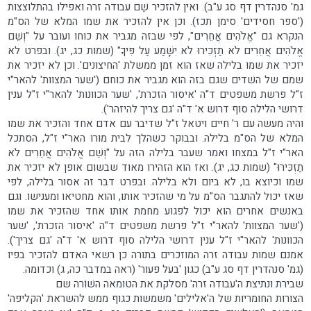
גמ' סנהדרין דף סג ע"ב). ואין להזכיר שֵׁם עבודה זרה ואפילו בהתלוצצות
('ספר חסידים' סימן תכז). וכן אין להזכיר את שמו המלא של הס"מ
הנקרא גם "אֱלֹהִים אֲחֵרִים", לפי שבזה מגביר את כוחו ועובר על "וְשֵׁם
אֱלֹהִים אֲחֵרִים לֹא תַזְכִּירוּ לֹא יִשָּׁמַע עַל פִּיךָ" (שמות כג, יג). ובפרט לא
יזכיר את שמו בלילה שאז הוא זמן ממשלת 'החיצונים'. וכן לא יזכיר את
שמם של השׁדים שגם בזה הוא מגביר את כוחם ('שער המצוות' להאר"י
ז"ל פרשת משפטים ד"ה 'איסור הזכרת', 'שער הכוונות' להאר"י ז"ל ענין
דרושי הלילה סוף דרוש א' ד"ה 'גם צריך להיזהר').
והיה מעשה עם ר' חיים ויטאל ז"ל שדיבר עם אדם אחד והזכיר את שמו
המלא של הס"מ בלילה. ובבוקר כשהלך לבית מורו האר"י ז"ל, הסתכל
האר"י ז"ל במצחו ואמר שעבר בלילה הזה על "וְשֵׁם אֱלֹהִים אֲחֵרִים לֹא
תַזְכִּירוּ" (שמות כג, יג). ואז הוא הזהירו מאוד שבשום אופן לא יזכיר את
שמו וכיוצא בו, לא ביום ולא בלילה. ובפרט דבר זה אסור בלילה, לפי
שאז יכול להתגבר הס"מ על מי שהזכיר אותו, והוא מחטיאו ומענישו. וגם
באנשים אחרים הוא יכול לפגוע מחמת אותו אחד שהזכיר את שמו
('שער המצוות' להאר"י ז"ל פרשת משפטים ד"ה 'איסור הזכרת', 'שער
הכוונות' להאר"י ז"ל ענין דרושי הלילה סוף דרוש א' ד"ה 'גם צריך').
אמנם שמות עבודה זרה המוזכרים בתורה כן רשאי האדם להזכיר בפיו
(גמ' סנהדרין דף סג ע"ב) כגון 'בעל פעור' (ראה במדבר כה, ג) וכדומה.
שבירת ונתיצת ה'עבודה זרה' מסלקת את הטומאה השׁוֹרה שם
הצורות החומריות של ה'אלילים' משמשות כגוף ממש להשראת 'הקליפה'