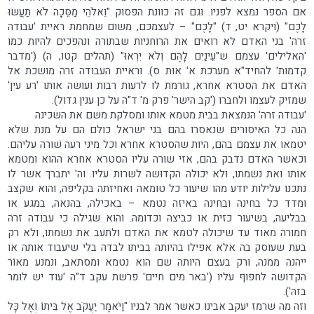
אם הספר נמצא לפניו. וגם זה כוונת הפסוק "וֵאלֹהֵי מַסֵּכָה לֹא תַעֲשׂוּ
לָכֶם" (ויקרא יט, ד) "לָכֶם" – לעצמכם, משום שמחמת ראיית 'עבודה
זרה' בני האדם לא רואים את הרוחניות שבתורה ונהפכים להיות כמו
'האלילים' עצמם ש"עֵינַיִם לָהֶם וְלֹא יִרְאוּ" (תהלים קטו, ה) ('מדבר
קדמות' להחיד"א מערכת א' אות ס). וראיית העבודה זרה מושכת אל
האדם את הסטרא אחרא, גורמת לו לרעות רבות ועושה אותו 'רע עין'
שמזיק לעצמו ולחברו ('קב הישר' פרק מ' ד"ה על כן ענין גדול).
'עבודה זרה' הנמצאת בבית מטמא אותו ומסלקת משם את השכינה
הנה כל האיסורים שנאסרו בהם בני ישראל כולם הם על מנת שלא
יטמאו את עצמם בהם, היות שהסטרא אחרא וכל מיני רעה שׁורה עליהם.
וכאשר האדם נדבק בהם, אזי שורה עליו הסטרא אחרא ההוא ומטמא
אותו ואת נשמתו, ולא יכולה הקדוּשה לשרות עליו. וה' יתברך אשר לו
נתכנו עלילות יודע מהו שיעור כל טומאה ואחיזתה בקליפה, והוא שקצב
ומדד כל בחינה ובחינה באיזה נטמא – באכילה, בהנאה, במגע או
בבליעה, בשיעור כזית או כביצה וכדומה. והוא שגילה כי עבודה זרה
חמורה מאוד עד שיכולה לטמא את האדם ולתעב את נשמתו, ולא רק
בעת שעוסק בה אלא אפילו בהיותה בביתו לבדה בלי שיעבוד אותה או
ייהנה ממנה, ורק בעצם היותה שם הוא נטמא ומסתאב, ונמנע מאוֹר
הקדושה לחפוף עליו ('באר מים חיים' פרשת עקב ד"ה 'עוד יש לומר
בזה').
וזה מה שרמז יעקב אבינו כאשר אמר לבניו "וַיֹּאמֶר יַעֲקֹב אֶל בֵּיתוֹ וְאֶל כָּל