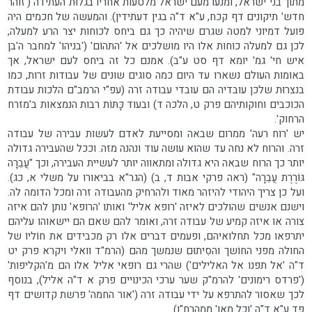
מתוך בני ישראל, ומנעו מעם ישראל מלטעות אחריו בגלוּת העתידה ('זוהר
חדש' תיקונים דף קכח, ע"א ד"ה בגין דעתידין). והמעשה של חכמים היה
פועל דמיוני למטה שגרם שיהיה כך גם ביחס לכוחות יצר הרע למעלה,
לכן גם למעלה כוחות אלו היו מושלכים אל 'התהוֹם' ('בניהו' למחבר ה'בן
איש חי' גמ' יומא דף סט ע"ב). אמנם כל זה ביחס לעם ישראל, אך
באומות העולם נשארו עד היום כמה סוגים שונים של עבודות זרות, כמו
בנצרוּת שלכן עובדיה הם עובדי עבודה זרה (עפ"י הרמב"ם הלכות עבודת
הכוכבים וחוקותיהם פרק ט, הלכה ד) ובעוד כָּתּוֹת רבות הנמצאות ב'מזרח
הרחוק'.
יש 'רוח רעה' ממרום שבאה ומסייעת לאדם לעשות עבירה של עבודה
זרה. והרוח לא נחה עד שהוא עושה עוד ונהנה מזה. וככל שהעבירה גדולה
יותר כך הרוח שבאה היא גדולה ומתאווה יותר לעשיית העבירה, וכך "עֲבֵרָה
גּוֹרֶרֶת עֲבֵרָה" (ראה פרקי אבות ד, ב) (הגר"א בביאורו על משלי א, כג).
ועל כן צריך היהודי להיזהר מאוד ולהרחיק מהעבודה זרה ומכל הדומה לה.
וישנם אנשים שהולכים לאיזה 'רופא אליל' ואותו 'הרופא' נותן להם איזה
צורה או איזה קמיע של עבודה זרה, ואומר להם שאם הם יישאוהו עליהם
יתרפאו מכל תחלואיהם, ופעמים דברים אלו רק מכבידים את חוֹליוֹ של
החולה מפני החוֹשך והסִיתוּם שנמשך מהם (הרמ"ד וואלי ויקרא פרק יט
ד"ה 'אל תפנו אל האלילים') שהרי גם רופאי אליל אלו הם מ'הקליפות'
('פרדס רימונים' להרמ"ק שער ערכי הכינויים פרק א ד"ה אליל), בנוסף
לכך שאסור להתרפא על ידי עבודה זרה ('אור החמה' פרשת קדושים דף
פד ע"א ד"ה 'וכל מאן' ממהרח"ו).