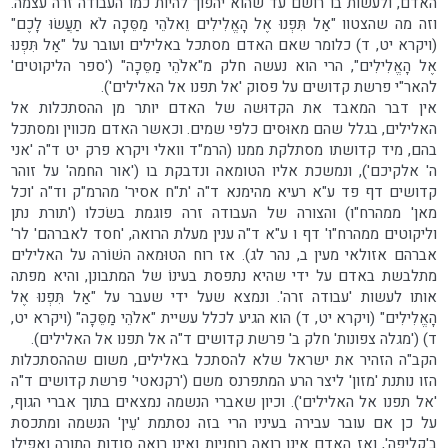
האדם, ולעשות בו רושם עד שהוא יהפוך להיות כמו העבודה זרה עצמה.
וזה מה שהצטוו "אַל תִּפְנוּ אֶל הָאֱלִילִים וֵאלֹהֵי מַסֵּכָה לֹא תַעֲשׂוּ לָכֶם"
(ויקרא יט, ד) כלומר שאם האדם מסתכל באלילים ועובר על "אַל תִּפְנוּ
אֶל הָאֱלִילִים", הרי הוא נעשה חלק מ"אלֹהֵי מַסֵּכָה" ('ספר הליקוטים'
להאר"י פרשת קדושים על פסוק 'אל תפנו אל האלילים').
אין דבר המאבד את הקדוּשה של האדם יותר מן ההסתכלות אל
האלילים, בגלל שהם מאוּסים כלפי שמים. וכאשר האדם מכווין ומסתכל
בהם, מיד קדושתו מסתלקת ממנו (הרמ"ד וואלי ויקרא פרק יט ד"ה 'אני
ה' אלקיכם'), ונמשכת אליו הטומאה ונדבקת בו ('אור החמה' על זוהר
קדושים דף פד ע"א רעיא מהימנא ד"ה 'ת"ח אסיר' מהרמ"ק וד"ה 'וכל
מאן' ממהרח"ו) והצורה של העבודה זרה פוגמת בשׂכלו ('תורת נתן
וליקוטים ממהרח"ו' דף ו ע"א ד"ה ענין מעלת הרואה, 'חסד לאברהם' לר'
אברהם אזולאי מעין ב, נהר לג). אז רוח הטוּמאה השׁוֹרה על האלילים
מתלבשת באדם על ידי שהיא נתפסת בעינוֹ של המתבונן, והיא מפתה
אותו לעשות 'עבודה זרה'. ונמצא שעל ידי שעבר על "אַל תִּפְנוּ אֶל
הָאֱלִילִים" (ויקרא יט, ד) הוא הגיע לכלל עשיית "אלֹהֵי מַסֵּכָה" (ויקרא יט,
ד) ('מגלה צפונות' חלק ב' פרשת קדושים ד"ה אל תפנו אל האלילים).
הקב"ה הזהיר את ישראל שלא להסתכל באלילים, משום שההסתכלות
הזו נותנת 'מזון' ליצר הרע המתפרנס משם ('רקנאטי' פרשת קדושים ד"ה
'אל תפנו אל האלילים'). וכיון שאברי הנשמה נמצאים בתוך אברי הגוף,
על כן אם עובר עבירה בעיניו הרי בזה נסתמת 'עֵין' הנשמה ומתכסת
ב'קליפה', ואז האדם אינו רואה רוחניות ואינו רואה סודות התורה ואפילו