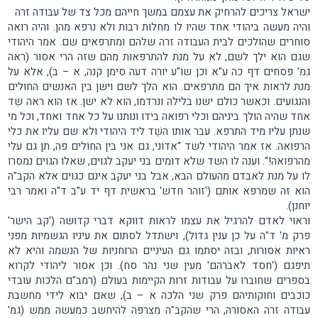
ישראל צריכים להרחיק את עצמם במשך חייהם מכל צד של עבודה זרה
והיה מעשה ביהודי אחד שהיו לו מחלות רבות ולא נרפא מהן. והיה רואה
סוחרים שהולכים לבית העבודה זרה שלהם ומתרפאים שם. אמר היהודי
שגם הוא ילך לשם, לא על מנת להתרפאות מהם שזה הרי אסור (ראה
גמ' פסחים דף כה ע"א וכן שו"ע יורה דעה סימן קנה, א – ב), אלא על
מנת לראות איך הם מתרפאים. הוא הלך לשם וישן בין האנשים החולים
והנגועים. וכאשר כולם ישנו בלילה ונרדמו, הוא לא ישן. אז הוא ראה שֵׁד
אחד שהיה הולך ביניהם וכלי רפואה בידו ונותנו על כל אחד ואחד, וכל מי
שנתן עליו מיד התרפא. עבר אותו השֵׁד ליד היהודי ולא שם עליו את כלי
הרפואה. אז אמר היהודי לשד "אדוני, גם אני בין החוֹלים פה, תן גם עלי
מהרפואה!". וענה לו השד שלא דומים בני יעקב לגוים, שאלו הגוים נמסרו
לו על מנת לאבדם מהעולם הבא, אבל בני יעקב אינם כגוים אלא הקב"ה
הוא זה שמרפא אותם ('זוהר חדש' בראשית דף יד ע"ב ד"ה ואמר רבי
יוחנן).
וראוי לאדם להרגיל את עצמו לראות דווקא דברי קדוּשה ('קב הישר'
פרק מ' ד"ה על כן ענין גדול), וישתדל לסתום את עיניו הגשמיות מפני
ראיות אסורות, ובזה יסתמו גם העיניים הרוחניות של הנשמה והיא לא
תיפגם ('חסד לאברהם' מעין שני נהר סח). וכן אסור ליהודי לקרוא
בספרים שחוברו על עבודות זרות הקיימות בעולם (רמב"ם הלכות עובדי
כוכבים וחוקותיהם פרק שני הלכה א – ב), שאם יבוא לידי מחשבת
עבודה זרה האסורה, הרי שהקב"ה מצרפה להיחשב כמעשה ממש (גמ'