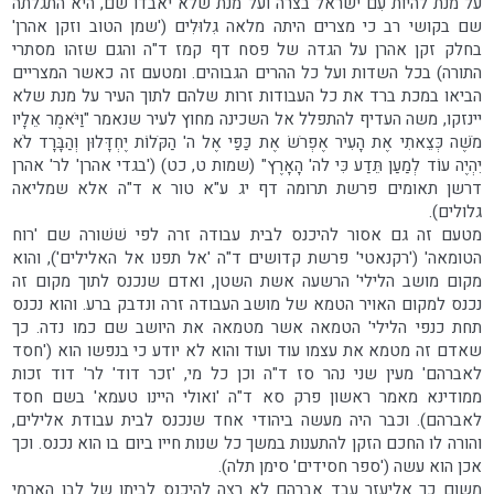
על מנת להיות עִם ישראל בצרה ועל מנת שלא יאבדו שם, היא התגלתה
שם בקושי רב כי מצרים היתה מלאה גִלוּלִים ('שמן הטוב וזקן אהרן'
בחלק זקן אהרן על הגדה של פסח דף קמז ד"ה והגם שזהו מסתרי
התורה) בכל השדות ועל כל ההרים הגבוהים. ומטעם זה כאשר המצריים
הביאו במכת ברד את כל העבודות זרות שלהם לתוך העיר על מנת שלא
יינזקו, משה העדיף להתפלל אל השכינה מחוץ לעיר שנאמר "וַיֹּאמֶר אֵלָיו
מֹשֶׁה כְּצֵאתִי אֶת הָעִיר אֶפְרֹשׂ אֶת כַּפַּי אֶל ה' הַקֹּלוֹת יֶחְדָּלוּן וְהַבָּרָד לֹא
יִהְיֶה עוֹד לְמַעַן תֵּדַע כִּי לה' הָאָרֶץ" (שמות ט, כט) ('בגדי אהרן' לר' אהרן
דרשן תאומים פרשת תרומה דף יג ע"א טור א ד"ה אלא שמליאה
גלולים).
מטעם זה גם אסור להיכנס לבית עבודה זרה לפי שׁשׁורה שם 'רוח
הטומאה' ('רקנאטי' פרשת קדושים ד"ה 'אל תפנו אל האלילים'), והוא
מקום מושב הלילי' הרשעה אשת השטן, ואדם שנכנס לתוך מקום זה
נכנס למקום האויר הטמא של מושב העבודה זרה ונדבק ברע. והוא נכנס
תחת כנפי הלילי' הטמאה אשר מטמאה את היושב שם כמו נדה. כך
שאדם זה מטמא את עצמו עוד ועוד והוא לא יודע כי בנפשו הוא ('חסד
לאברהם' מעין שני נהר סז ד"ה וכן כל מי, 'זכר דוד' לר' דוד זכות
ממודינא מאמר ראשון פרק סא ד"ה 'ואולי היינו טעמא' בשם חסד
לאברהם). וכבר היה מעשה ביהודי אחד שנכנס לבית עבודת אלילים,
והורה לו החכם הזקן להתענות במשך כל שנות חייו ביום בו הוא נכנס. וכך
אכן הוא עשה ('ספר חסידים' סימן תלה).
משום כך אליעזר עבד אברהם לא רצה להיכנס לביתו של לבן הארמי