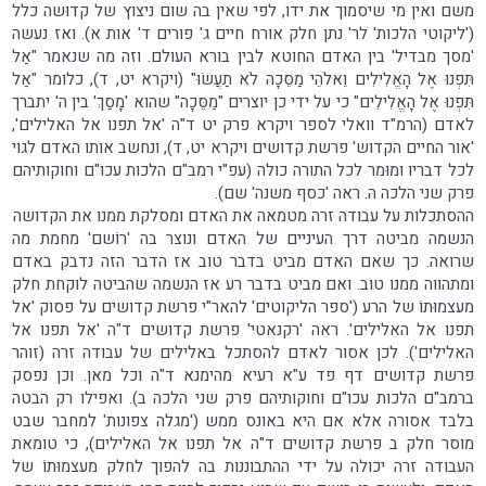
משם ואין מי שיסמוך את ידו, לפי שאין בה שום ניצוץ של קדוּשה כלל
('ליקוטי הלכות' לר' נתן חלק אורח חיים ג' פורים ד' אות א). ואז נעשה
'מסך מבדיל' בין האדם החוטא לבין בורא העולם. וזה מה שנאמר "אַל
תִּפְנוּ אֶל הָאֱלִילִים וֵאלֹהֵי מַסֵּכָה לֹא תַעֲשׂוּ" (ויקרא יט, ד), כלומר "אַל
תִּפְנוּ אֶל הָאֱלִילִים" כי על ידי כן יוצרים "מַסֵּכָה" שהוא 'מָסַךְ' בין ה' יתברך
לאדם (הרמ"ד וואלי לספר ויקרא פרק יט ד"ה 'אל תפנו אל האלילים',
'אור החיים הקדוש' פרשת קדושים ויקרא יט, ד), ונחשב אותו האדם לגוי
לכל דבריו ומוּמר לכל התורה כולה (עפ"י רמב"ם הלכות עכו"ם וחוקותיהם
פרק שני הלכה ה. ראה 'כסף משנה' שם).
ההסתכלות על עבודה זרה מטמאה את האדם ומסלקת ממנו את הקדושה
הנשמה מביטה דרך העיניים של האדם ונוצר בה 'רוֹשם' מחמת מה
שרואה. כך שאם האדם מביט בדבר טוב אז הדבר הזה נדבק באדם
ומתהווה ממנו טוב. ואם מביט בדבר רע אז הנשמה שהביטה לוקחת חלק
מעצמוּתוֹ של הרע ('ספר הליקוטים' להאר"י פרשת קדושים על פסוק 'אל
תפנו אל האלילים'. ראה 'רקנאטי' פרשת קדושים ד"ה 'אל תפנו אל
האלילים'). לכן אסור לאדם להסתכל באלילים של עבודה זרה (זוהר
פרשת קדושים דף פד ע"א רעיא מהימנא ד"ה וכל מאן. וכן נפסק
ברמב"ם הלכות עכו"ם וחוקותיהם פרק שני הלכה ב). ואפילו רק הבטה
בלבד אסורה אלא אם היא באונס ממש ('מגלה צפונות' למחבר שבט
מוסר חלק ב פרשת קדושים ד"ה אל תפנו אל האלילים), כי טומאת
העבודה זרה יכולה על ידי ההתבוננות בה להפוך לחלק מעצמוּתוֹ של