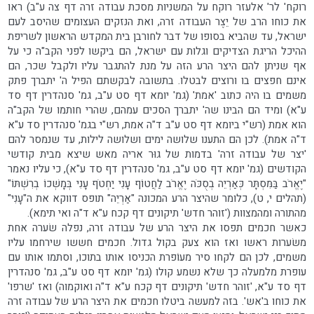
רוקח' לר' אלעזר רוקח על המשניות מסכת עבודה זרה דף צה ע"ב) ראו
את כוחו הרב של יֵצֶר העבודה זרה, ואת הנזקים העצומים שהיסב לעם
ישראל, עד שהביא בסופו של דבר לחורבן בית המקדש הראשון לשריפת
ההיכל הריגת הצדיקים וגלות עם ישראל, הם ביקשו לפני הקב"ה כי על
אף שניתן להם היצר הרע הזה על מנת להתגבר עליו ולקבל שכר, הם
אינם חפצים בו ורוצים לבטלו. בתשובה לבקשתם הפיל ה' יתברך פתק
משמים בו היה כתוב 'אמת' (גמ' יומא דף סט ע"ב, גמ' סנהדרין דף סד
ע"א) ומיד הם הבינו שה' יתברך הסכים עמהם, שהרי חותמו של הקב"ה
הוא אמת (רש"י ביומא דף סט ע"ב ד"ה אמת, רש"י בגמ' סנהדרין סד ע"א
ד"ה אמת). לכן הם התענו שלושה ימים ושלושה לילות, עד שנמסר להם
'יצר של עבודה זרה' בדמות של גוּר אריה מאש שיצא מבית קודשי
הקודשים (גמ' יומא דף סט ע"ב, גמ' סנהדרין דף סד ע"א), כי עליו נאמר
"יֶאֱרֹב בַּמִּסְתָּר כְּאַרְיֵה בְסֻכֹּה יֶאֱרֹב לַחֲטוֹף עָנִי יַחְטֹף עָנִי בְּמָשְׁכוֹ בְרִשְׁתּוֹ"
(תהלים י, ט), כלומר שהיצר הרע המכונה "אַרְיֵה" תופס דווקא את ה"עָנִי"
מהתורה ומהמצוות ('זוהר חדש' תיקונים דף קכח ע"א ד"ה ואי תימא).
כאשר חכמים תפסו את היצר הרע של עבודה זרה, נפלה שׂערה אחת
משׂערות ראשו ואז הוא צעק בקול גדול. חכמים חששו שירחמו עליו
משמים, לכן הם לקחו סיר מעוֹפרת הכניסו אותו בתוכו, וסתמו אותו עם
עופרת מלמעלה כך שלא נשמע קולו (גמ' יומא דף סט ע"ב, גמ' סנהדרין
דף סד ע"א, 'זוהר חדש' תיקונים דף קכח ע"א ד"ה ואוקמוה) ואז 'שרפו'
את כוחו ב'אש'. בזה למעשה ביטלו חכמים את היצר הרע של עבודה זרה