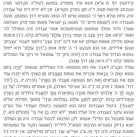
קידושין דף מ ע"א) והוא מיד מתחייב בנפשו ('של"ה הקדוש' תורה
שבכתב פרשת תצוה ד"ה תנן בפרק הקורא). וכן לא יריח ריח של עבודה
זרה, היות שלא ראוי כי הנשמה שיש לה הנאה מהריח דרך החוֹטם, תהנה
מעבודה זרה ('נשמת חיים' לר' מנשה בן ישראל מאמר שני פרק השלשה
עשר). ודוד המלך שחשש מההימשכות אחרי עבודה זרה התפלל לה'
ואמר "וּרְאֵה אִם דֶּרֶךְ עֹצֶב בִּי וּנְחֵנִי בְּדֶרֶךְ עוֹלָם" (תהלים קלט, כד) וכוונתו
שאם חלילה אוּמוֹת העולם יטוּ את ליבו "דֶּרֶךְ עֹצֶב" כלומר לעבוד 'עצבים'
שהם אלילים, אז הוא מבקש כי ה' ימית אותו כ"דֶרֶךְ עוֹלָם" ולא ייפול
בחטא הגדול של עבודה זרה ('חזה ציון' לר' עמנואל חי ריקי על התהלים
מזמור קלט ד"ה וראה עם דרך עוצב).
עתיד הקב"ה לאבד את רוח הטומאה וכל האלילים שנאמר "וְהָיָה בַיּוֹם
הַהוּא נְאֻם ה' צְבָאוֹת אַכְרִית אֶת שְׁמוֹת הָעֲצַבִּים מִן הָאָרֶץ וְלֹא יִזָּכְרוּ עוֹד
וְגַם אֶת הַנְּבִיאִים וְאֶת רוּחַ הַטֻּמְאָה אַעֲבִיר מִן הָאָרֶץ" (זכריה יג, ב) ('זכר
דוד' מאמר ג פרק נה ד"ה הג' שבימי' האלה), וכן אומרים בתפילה "עַל כֵּן
נְקַוֶּה לָּךְ ה' אֱלֹהֵינוּ לִרְאוֹת מְהֵרָה בְּתִפְאֶרֶת עֻזָּךְ לְהַעֲבִיר גִּלּוּלִים מִן הָאָרֶץ
וְהָאֱלִילִים כָּרוֹת יִכָּרֵתוּן לְתַקֵּן עוֹלָם בְּמַלְכוּת שַׁדַּי" (מתוך תפילת 'עלינו
לשבח'). ביטול העבודות זרות הוא למעשה ביטולו העתידי של הס"מ
שהוא עיקר 'העבודה זרה' ועליו נאמר "לֹא יִהְיֶה בְךָ אֵל זָר" (תהלים פא, י)
ועמו תתבטל גם הלילי' אשתו. לכן התיבות 'לבטל עבודה זרה מן העולם'
יוצא בדיוק גמטריא התיבות 'סמא"ל לילי"ת' ('מעשה רוקח' על המשניות
מסכת עבודה זרה דף צה ע"ב ועיי"ש עוד דברים נפלאים). אז יכירו כל