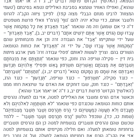
הטמאה ('האלשיך הקדוש' פרשת דברים יב, ג ד"ה 'או יאמר אבד
שהוא'), ואפילו האוויר שנמצא בסביבת האלילים נטמא בסיבתם ('טעמי
המצוות' לרבינו מנחם הבבלי מצוה קפז). לפיכך ציווה הקב"ה להרוס
ולשבר אותם, כדי שלא יהיה להם 'גוּף' (הרמ"ד וואלי פרשת משפטים
ד"ה כי אם שמוע) וזה מה שנאמר "אַבֵּד תְּאַבְּדוּן אֶת כָּל הַמְּקֹמוֹת אֲשֶׁר
עָבְדוּ שָׁם הַגּוֹיִם אֲשֶׁר אַתֶּם יֹרְשִׁים אֹתָם" (דברים יב, ב), "אַבֵּד תְּאַבְּדוּן" –
שעל ידי שתקיימו "אַבֵּד" את העבודה זרה וכן את מזבחותיהן שהם
"הַמְּקֹמוֹת אֲשֶׁר עָבְדוּ שָׁם", על ידי זה "תְּאַבְּדוּן" את כוחות הטומאה
השׁורים בהם. וצריך לעשות לאותם 'פסלי עבודה זרה' מעין ארבע מיתות
בית דין – סקילה שריפה הרג וחנק, כפי שנאמר "וְנִתַּצְתֶּם אֶת מִזְבּחֹתָם
וְשִׁבַּרְתֶּם אֶת מַצֵּבֹתָם וַאֲשֵׁרֵיהֶם תִּשְׂרְפוּן בָּאֵשׁ וּפְסִילֵי אֱלֹהֵיהֶם תְּגַדֵּעוּן
וְאִבַּדְתֶּם אֶת שְׁמָם מִן הַמָּקוֹם הַהוּא" (דברים יב, ג), "וְנִתַּצְתֶּם" "וְשִׁבַּרְתֶּם"
– כנגד סקילה, "תִּשְׂרְפוּן" – כנגד שריפה, "תְּגַדֵּעוּן" – כנגד הרג,
"וְאִבַּדְתֶּם" – כנגד חנק, שבו דוחקים את האדם עד שיוצאת רוחו ממנו
('האלשיך הקדוש' פרשת דברים יב, ג ד"ה 'או יאמר אבד שהוא').
וכאשר אדם הורס ומשבר את האלילים למטה, אזי גם למעלה נהרסים
אותם כוחות הטומאה שכנגדם כפי שנאמר "לֹא תִשְׁתַּחֲוֶה לֵאלֹהֵיהֶם וְלֹא
תָעָבְדֵם וְלֹא תַעֲשֶׂה כְּמַעֲשֵׂיהֶם כִּי הָרֵס תְּהָרְסֵם וְשַׁבֵּר תְּשַׁבֵּר מַצֵּבֹתֵיהֶם"
(שמות כג, כד), שנכפל הלשון "הָרֵס תְּהָרְסֵם וְשַׁבֵּר תְּשַׁבֵּר" – ללמד
שכשם שהם נהרסים ונשברים בגשמיות למטה כן הם נהרסים ונשברים
ברוחניות טומאתן למעלה. ואם חלילה מקיימים אותם בגשמיותן למטה
אזי אין הקב"ה הורס את רוחניותן הטמאה למעלה. ועל זה נחרב בית