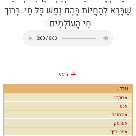
שֶׁבָּרָא לְהַחֲיוֹת בָּהֶם נֶפֶשׁ כָּל חָי. בָּרוּךְ
חֵי הָעוֹלָמִים
:
הדפס
עוד...
אבוקדו
אגס
אוכמניות
אפרסק
אפרשזיף