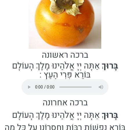
ברכה ראשונה
בָּרוּךְ
אַתָּה יְיָ אֱלֹהֵינוּ מֶלֶךְ הָעוֹלָם
בּוֹרֵא פְּרִי הָעֵץ
:
ברכה אחרונה
בָּרוּךְ
אַתָּה יְיָ אֱלֹהֵינוּ מֶלֶךְ הָעוֹלָם
בּוֹרֵא נְפָשׁוֹת רַבּוֹת וְחֶסְרוֹנָן עַל כָּל מַה