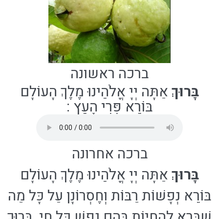
ברכה ראשונה
בָּרוּךְ
אַתָּה יְיָ אֱלֹהֵינוּ מֶלֶךְ הָעוֹלָם
בּוֹרֵא פְּרִי הָעֵץ
:
ברכה אחרונה
בָּרוּךְ
אַתָּה יְיָ אֱלֹהֵינוּ מֶלֶךְ הָעוֹלָם
בּוֹרֵא נְפָשׁוֹת רַבּוֹת וְחֶסְרוֹנָן עַל כָּל מַה
שֶׁבָּרָא לְהַחֲיוֹת בָּהֶם נֶפֶשׁ כָּל חָי. בָּרוּךְ