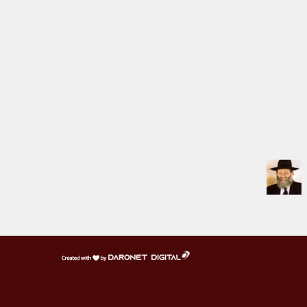
דרונט
דיגיטל
-