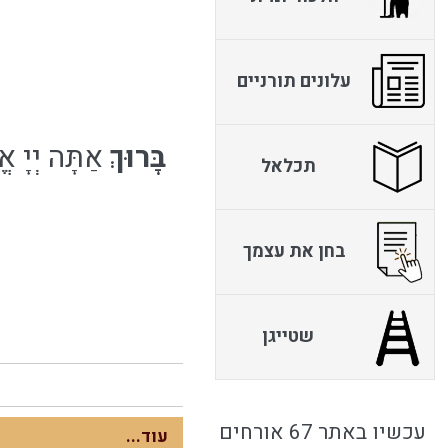
עלונים תורניים
בָּרוּךְ
אַתָּה יְיָ א
תכלאל
בחן את עצמך
שטייגן
עכשיו באתר 67 אורחים
עוד...