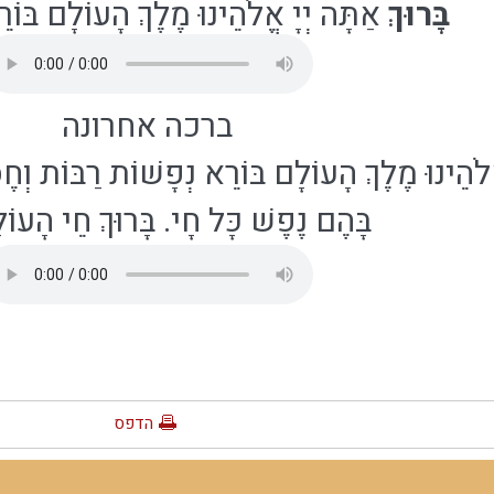
בָּרוּךְ
אַתָּה יְיָ אֱלֹהֵינוּ מֶלֶךְ הָעוֹלָם בּוֹ
ברכה אחרונה
ֱלֹהֵינוּ מֶלֶךְ הָעוֹלָם בּוֹרֵא נְפָשׁוֹת רַבּוֹת וְחֶ
בָּהֶם נֶפֶשׁ כָּל חָי. בָּרוּךְ חֵי הָעו
הדפס