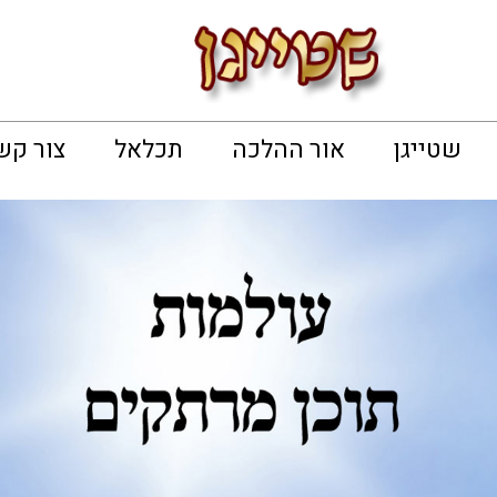
שטייגן
אור ההלכה
תכלאל
צור קש