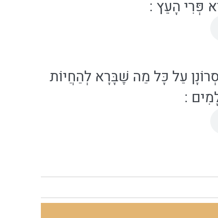
רֵא פְּרִי הָעֵץ
:
סְרוֹנָן עַל כָּל מַה שֶׁבָּרָא לְהַחֲיוֹת
ֹלָמִים
: