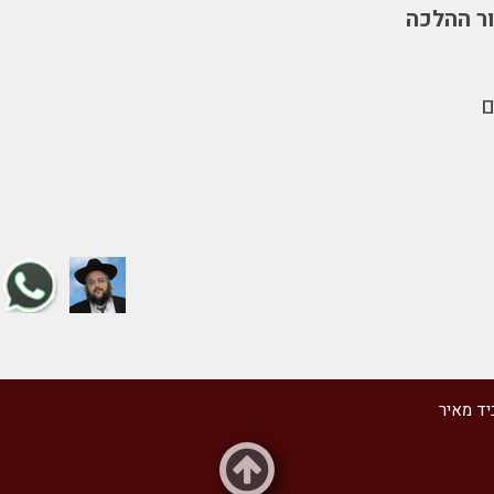
ר ההלכה
ם
יד מאיר