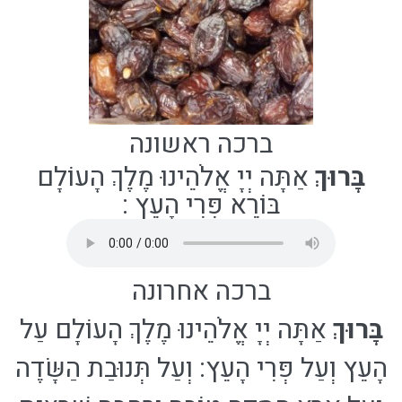
ברכה ראשונה
בָּרוּךְ
אַתָּה יְיָ אֱלֹהֵינוּ מֶלֶךְ הָעוֹלָם
בּוֹרֵא פְּרִי הָעֵץ
:
ברכה אחרונה
בָּרוּךְ
אַתָּה יְיָ אֱלֹהֵינוּ מֶלֶךְ הָעוֹלָם עַל
הָעֵץ וְעַל פְּרִי הָעֵץ: וְעַל תְּנוּבַת הַשָּׂדֶה