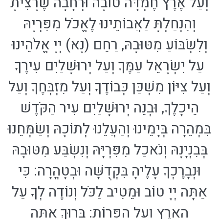
וְעַל אֶרֶץ חֶמְדָּה טוֹבָה וּרְחָבָה שֶׁרָצִיתָ
וְהִנְחַלְתָּ לַאֲבוֹתֵינוּ לֶאֱכֹל מִפִּרְיָהּ
וְלִשְׂבּוֹעַ מִטּוּבָהּ, רַחֵם (נָא) יְיָ אֱלֹהֵינוּ
עַל יִשְׂרָאֵל עַמֶּךָ וְעַל יְרוּשָׁלַיִם עִירֶךָ
וְעַל צִיּוֹן מִשְׁכַּן כְּבוֹדֶךָ וְעַל מִזְבְּחֶךָ וְעַל
הֵיכָלֶךָ, וּבְנֵה יְרוּשָׁלַיִם עִיר הַקֹּדֶשׁ
בִּמְהֵרָה בְּיָמֵינוּ וְהַעֲלֵנוּ לְתוֹכָהּ וְשַׂמְּחֵנוּ
בְּבִנְיָנָהּ וְנֹאכַל מִפִּרְיָּהּ וְנִשְׂבַּע מִטּוּבָהּ
וּנְבָרֶכְךָ עָלֶיהָ בִּקְדֻשָּׁה וּבְטָהֳרָה: כִּי
אַתָּה יְיָ טוֹב וּמֵטִיב לַכֹּל וְנוֹדֶה לְךָ עַל
הָאָרֶץ וְעַל הַפֵּרוֹת: בָּרוּךְ אַתָּה