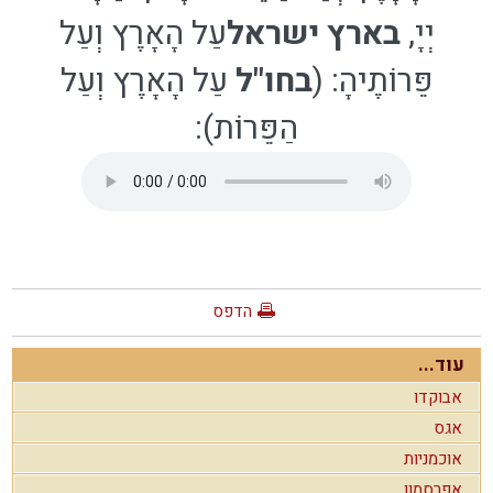
יְיָ,
בארץ ישראל
עַל הָאָרֶץ וְעַל
פֵּרוֹתֶיהָ: (
בחו"ל
עַל הָאָרֶץ וְעַל
הַפֵּרוֹת):
הדפס
עוד...
אבוקדו
אגס
אוכמניות
אפרסמון