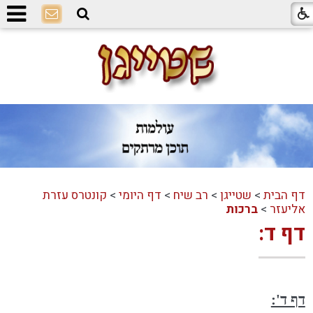
דף הבית
>
שטייגן
>
רב שיח
>
דף היומי
>
קונטרס עזרת
אליעזר
>
ברכות
דף ד:
דף ד':