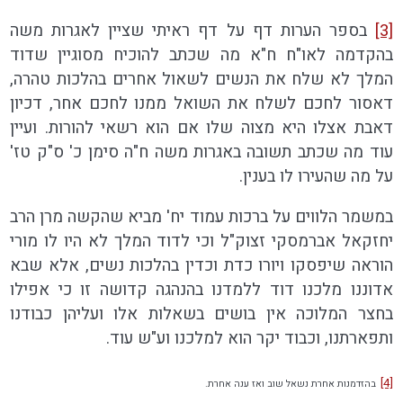
[3]
בספר הערות דף על דף ראיתי שציין לאגרות משה
בהקדמה לאו"ח ח"א מה שכתב להוכיח מסוגיין שדוד
המלך לא שלח את הנשים לשאול אחרים בהלכות טהרה,
דאסור לחכם לשלח את השואל ממנו לחכם אחר, דכיון
דאבת אצלו היא מצוה שלו אם הוא רשאי להורות. ועיין
עוד מה שכתב תשובה באגרות משה ח"ה סימן כ' ס"ק טז'
על מה שהעירו לו בענין.
במשמר הלווים על ברכות עמוד יח' מביא שהקשה מרן הרב
יחזקאל אברמסקי זצוק"ל וכי לדוד המלך לא היו לו מורי
הוראה שיפסקו ויורו כדת וכדין בהלכות נשים, אלא שבא
אדוננו מלכנו דוד ללמדנו בהנהגה קדושה זו כי אפילו
בחצר המלוכה אין בושים בשאלות אלו ועליהן כבודנו
ותפארתנו, וכבוד יקר הוא למלכנו וע"ש עוד.
[4]
בהזדמנות אחרת נשאל שוב ואז ענה אחרת.