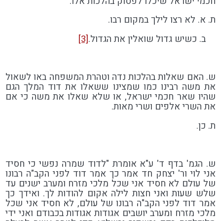
חכמי ישראל שיכלו לפסוק בהלכות אלו.
ת. א. לא רצו לילך במקום רבו.
ב. כשיש גדול שואלין את הגדול.
[3]
ש. האם שאלות בהלכות נדה וטהרת המשפחה באו לשאול
את משה רבינו כמו שמצינו ששאלו את דוד המלך הגם
שהיו שאר חכמי ישראל, או שלא שאלו את משה כי אם
את השרי אלפים ושרי מאות.
ת. כן.
ש. הגמ' בדף ד' ע"א אומרת "לדוד שמרה נפשי כי חסיד
אני לוי ור' יצחק חד אמר כך אמר דוד לפני הקב"ה רבונו
של עולם לא חסיד אני שכל מלכי מזרח ומערב ישנים עד
שלש שעות ואני חצות לילה אקום להודות לך. ואידך כך
אמר דוד לפני הקב"ה רבונו של עולם, לא חסיד אני שכל
מלכי מזרח ומערב יושבים אגודות אגודות בכבודם ואני ידי