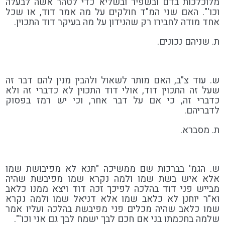
מלוכלכות בדם ובשפיר ובשליא כדי לטהר אשה לבעלה
וכו'". האם שני המ"ד חולקים על מה אמר דוד, או שכל
אחד מודה לחבירו רק שהנידון על מה בעיקר דוד התכוין.
ת. שניהם נכונים.
ש. עוד צ"ב, האם מותר לשאול ולהבין מנין להם דבר זה
שעל זה התכוין דוד, אולי דוד התכוין לא כדברי זה ולא
כדברי זה, כי אם על דבר אחר, וכי יש רמז בפסוק
לדבריהם.
ת. מסברא.
ש. הגמ' בברכות שם ממשיכה "תנא לא מפיבושת שמו
אלא איש בשת שמו ולמה נקרא שמו מפיבשת שהיה
מבייש פני דוד בהלכה לפיכך זכה דוד ויצא ממנו כלאב
וא"ר יוחנן לא כלאב שמו אלא דניאל שמו ולמה נקרא
שמו כלאב שהיה מכלים פני מפיבשת בהלכה ועליו אמר
שלמה בחכמתו בני אם חכם לבך ישמח לבך גם אני וכו'".