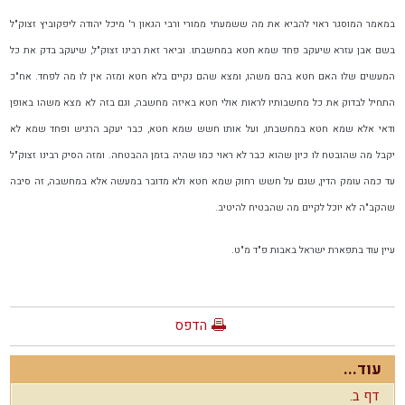
במאמר המוסגר ראוי להביא את מה ששמעתי ממורי ורבי הגאון ר' מיכל יהודה ליפקוביץ זצוק"ל
בשם אבן עזרא שיעקב פחד שמא חטא במחשבתו. וביאר זאת רבינו זצוק"ל, שיעקב בדק את כל
המעשים שלו האם חטא בהם משהו, ומצא שהם נקיים בלא חטא ומזה אין לו מה לפחד. אח"כ
התחיל לבדוק את כל מחשבותיו לראות אולי חטא באיזה מחשבה, וגם בזה לא מצא משהו באופן
ודאי אלא שמא חטא במחשבתו, ועל אותו חשש שמא חטא, כבר יעקב הרגיש ופחד שמא לא
יקבל מה שהובטח לו כיון שהוא כבר לא ראוי כמו שהיה בזמן ההבטחה. ומזה הסיק רבינו זצוק"ל
עד כמה עומק הדין, שגם על חשש רחוק שמא חטא ולא מדובר במעשה אלא במחשבה, זה סיבה
שהקב"ה לא יוכל לקיים מה שהבטיח להיטיב.
עיין עוד בתפארת ישראל באבות פ"ד מ"ט.
הדפס
עוד...
דף ב.