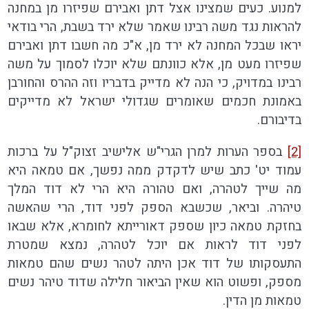
למנוע. כעים שמצינו אצל דתן ואבירם שפיזרו מן במחנה
להראות נגד משה רבינו שאמר שלא ירד בשבת, הרי בודאי
יראו שבכל המחנה לא ירד מן, א"כ מה חשבו דתן ואבירם
שפיזרו מעט מן, אלא כוונתם שלא יוכלו לסמוך על משה
רבינו במדויק, כי הנה לא מדייק בדבריו וזה ההרס והחורבן
באמונת חכמים שאומרים שגדולי ישראל לא מדייקים
בדיבורם.
[2]
בספר הערות למרן הגרי"ש אלישיב זצוק"ל על ברכות
עמוד יט' כתב שיש לדקדק ממה נפשך, אם טמאה היא
מה שייך לטהרה, ואם טהורה היא הרי לא דוד המלך
טיהרה. וביאר, שכשבא הספק לפני דוד, הרי שהאשה
בחזקת טמאה כיון שספק דאורייתא לחומרא, אלא שבאו
לפני דוד לראות אם יוכל לטהרה, נמצא שמטרת
התעסקותו של דוד אכן היתה לטהר נשים שהם טמאות
מספק, ופשוט הוא שאין הביאור חלילה שדוד טיהר נשים
טמאות מן הדין.