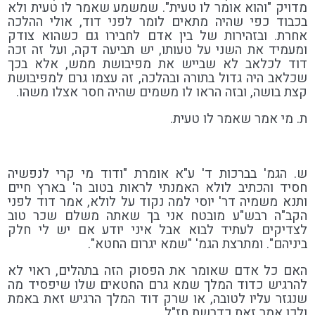
מדויק "והוא אומר לו טעית". שמשמע שאמר לו טעית ולא
בכבוד כפי שהיה מתאים לומר לפני דוד, אולי ההלכה
אחרת. ובזהירות של בין אדם לחבירו גם כשהוא צודק
ומעמיד את השני על טעותו, יש תביעה דקה, ועל זה זכה
דוד לכלאב לא שבייש את מפיבושת ממש, אלא בכך
שכלאב היה גדול בתורה ובהלכה, זה עצמו גרם למפיבושת
קצת בושה, ובזה הראו לו משמים שהיה חסר אצלו משהו.
ת. מי אמר שאמר לו טעית.
ש. הגמ' בברכות ד' ע"א אומרת "ודוד מי קרי לנפשיה
חסיד והכתיב לולא האמנתי לראות בטוב ה' בארץ חיים
ותנא משמיה דר' יוסי למה נקוד על לולא, אמר דוד לפני
הקב"ה רבש"ע מובטח אני בך שאתה משלם שכר טוב
לצדיקים לעתיד לבוא אבל איני יודע אם יש לי חלק
ביניהם". ומתרצת הגמ' "שמא יגרום החטא".
האם כל אדם שאומר את הפסוק הזה בתהלים, ראוי לא
להרגיש כדוד המלך שמא גרם החטאים שלו שיפסיד מה
שנגזר עליו לטובה, או שרק דוד המלך הרגיש זאת באמת
ולכן אמר זאת כדרשת חז"ל.