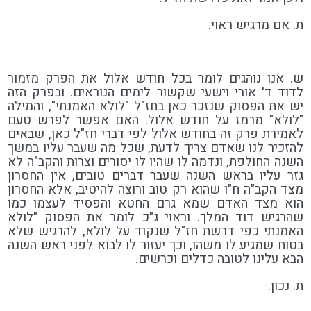
ת. אם מרגיש ראוי.
ש. אנו נוהגים לומר בכל חודש אלול את הפרק מזמור
לדוד ד' אורי וישעי שקשור לימים הנוראים. ובפרק הזה
יש את הפסוק שנזכר כאן בחז"ל "לולא האמנתי", והמילה
"לולא" מרמז על חודש אלול. האם אפשר לפרש טעם
לאמירת פרק זה בחודש אלול לפי דברי חז"ל כאן, שבאים
להזכיר לנו שאדם צריך לדעת, שכל מה שעבר עליו במשך
השנה החולפת, ונדמה לו שהיו לו יסורים וצרות והקב"ה לא
גזר עליו בראש השנה שעבר דברים טובים, אין החסרון
מצד הקב"ה ח"ו שהוא רק טוב ורוצה להיטיב, אלא החסרון
הוא מצד האדם שמא גרם החטא והפסיד לעצמו כמו
שהרגיש דוד המלך. וראוי ג"כ לומר את הפסוק "לולא
האמנתי כפי דרשת חז"ל שנקוד על לולא, להרגיש שלא
בטוח שמגיע לו משהו, וכך יעזור לו לבוא לפני ראש השנה
הבא עלינו לטובה כדלים וכרשים.
ת. נכון.