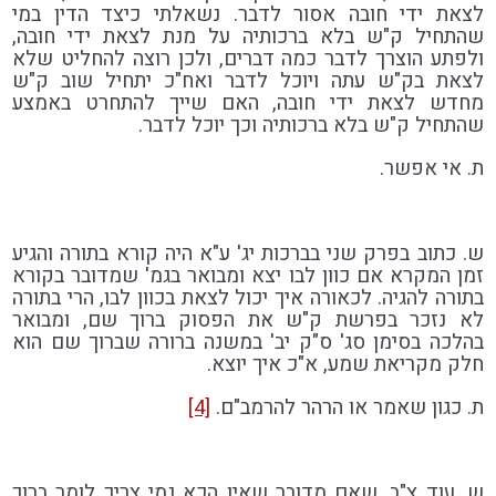
לצאת ידי חובה אסור לדבר. נשאלתי כיצד הדין במי
שהתחיל ק"ש בלא ברכותיה על מנת לצאת ידי חובה,
ולפתע הוצרך לדבר כמה דברים, ולכן רוצה להחליט שלא
לצאת בק"ש עתה ויוכל לדבר ואח"כ יתחיל שוב ק"ש
מחדש לצאת ידי חובה, האם שייך להתחרט באמצע
שהתחיל ק"ש בלא ברכותיה וכך יוכל לדבר.
ת. אי אפשר.
ש. כתוב בפרק שני בברכות יג' ע"א היה קורא בתורה והגיע
זמן המקרא אם כוון לבו יצא ומבואר בגמ' שמדובר בקורא
בתורה להגיה. לכאורה איך יכול לצאת בכוון לבו, הרי בתורה
לא נזכר בפרשת ק"ש את הפסוק ברוך שם, ומבואר
בהלכה בסימן סג' ס"ק יב' במשנה ברורה שברוך שם הוא
חלק מקריאת שמע, א"כ איך יוצא.
ת. כגון שאמר או הרהר להרמב"ם.
[4]
ש. עוד צ"ב, שאם מדובר שאין הכא נמי צריך לומר ברוך