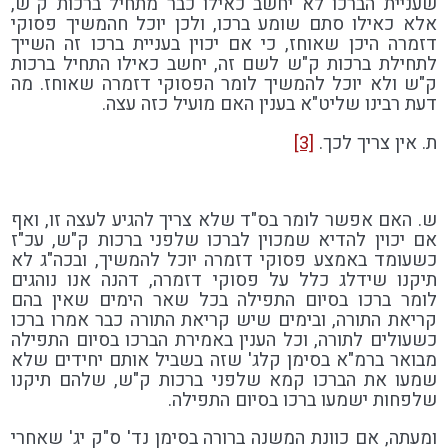
שעניית הברכו לא יחשב כאילו כבר מתחיל ברכות ק"ש,
אלא כאילו סתם שומע ברכו, ולכן יוכל חהמשיך פסוקי
דזמרה היכן שאוחז, כי אם יכוין בעניית ברכו זה השייך
לתחילת ברכות ק"ש לשם זה, יחשב כאילו התחיל ברכות
ק"ש ולא יוכל להמשיך לומר הפסוקי דזמרה שאוחז. מה
דעת רבינו שליט"א בענין האם מועיל כזה עצה.
ת. אין צריך לכך.
[3]
ש. האם אפשר לומר בס"ד שלא צריך להגיע לעצה זו, ואף
אם יכוין להדיא שמכוין לברכו שלפני ברכות ק"ש, עכ"ז
כשעומד באמצע פסוקי דזמרה יוכל להמשיך, ובכה"ג לא
תיקנו שידלג כלל על פסוקי דזמרה, דהנה אנו נוהגים
לומר ברכו בסיום התפילה בכל שאר הימים שאין בהם
קריאת התורה, ובימים שיש קריאת התורה כבר אמרו ברכו
כשעולים לתורה, וכל הענין באמירת הברכו בסיום התפילה
מבואר ברמ"א בסימן קלג' שזה בשביל אותם יחידים שלא
שמעו את הברכו קמא שלפני ברכות ק"ש, שלהם תיקנו
שלפחות ישמעו ברכו בסיום התפילה.
ומעתה, אם כוונת המשנה ברורה בסימן נד' ס"ק יג' שאחרי