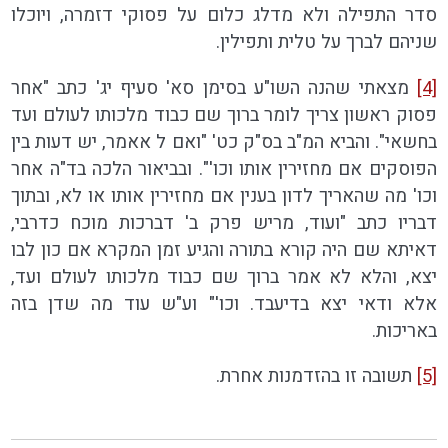
סדר התפילה ולא מדלג כלום על פסוקי דזמרה, ויוכלו
שניהם לברך על טלית ותפילין.
[4]
מצאתי שהנה השו"ע בסימן סא' סעיף יג' כתב "אחר
פסוק ראשון צריך לומר ברוך שם כבוד מלכותו לעולם ועד
בחשאי". והביא המ"ב בס"ק כט' "ואם ל אאמר, יש דעות בין
הפוסקים אם מחזירין אותו וכו'". ובביאור הלכה בד"ה אחר
וכו' מה שהאריך לדון בענין אם מחזירין אותו או לא, ובתוך
דבריו כתב "ועוד, מריש פרק ב' דברכות מוכח כדרבי,
דאיתא שם היה קורא בתורה והגיע זמן המקרא אם כון לבו
יצא, והלא לא אמר ברוך שם כבוד מלכותו לעולם ועד,
אלא ודאי יצא בדיעבד. וכו'" וע"ש עוד מה שדן בזה
באריכות.
[5]
תשובה זו בהזדמנות אחרת.