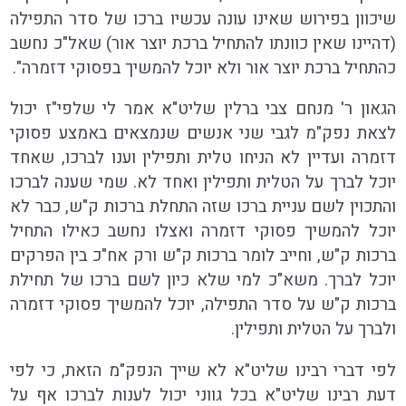
שיכוון בפירוש שאינו עונה עכשיו ברכו של סדר התפילה
(דהיינו שאין כוונתו להתחיל ברכת יוצר אור) שאל"כ נחשב
כהתחיל ברכת יוצר אור ולא יוכל להמשיך בפסוקי דזמרה".
הגאון ר' מנחם צבי ברלין שליט"א אמר לי שלפי"ז יכול
לצאת נפק"מ לגבי שני אנשים שנמצאים באמצע פסוקי
דזמרה ועדיין לא הניחו טלית ותפילין וענו לברכו, שאחד
יוכל לברך על הטלית ותפילין ואחד לא. שמי שענה לברכו
והתכוין לשם עניית ברכו שזה התחלת ברכות ק"ש, כבר לא
יוכל להמשיך פסוקי דזמרה ואצלו נחשב כאילו התחיל
ברכות ק"ש, וחייב לומר ברכות ק"ש ורק אח"כ בין הפרקים
יוכל לברך. משא"כ למי שלא כיון לשם ברכו של תחילת
ברכות ק"ש על סדר התפילה, יוכל להמשיך פסוקי דזמרה
ולברך על הטלית ותפילין.
לפי דברי רבינו שליט"א לא שייך הנפק"מ הזאת, כי לפי
דעת רבינו שליט"א בכל גווני יכול לענות לברכו אף על