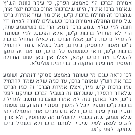
אמירת הברכו הוי כאמצע הפרק, כי עיקר כוונת הש"ץ
שאומר ברכו את ד', היינו שיברכוהו אח"כ בברכת יוצר אור,
שהברכו זה תחילת ברכות ק"ש, א"כ מה עוזר אמירת ברכו
של סיום התפלה ואמירת ברכו כשעולים לתורה לצאת ידי
חובה למי שלא שמע ברכו קמא, הרי גם כשישמע עתה,
הרי לא מתחיל ברכות ק"ש, אלא הפשט, למי שעומד
להתחיל ברכות ק"ש, אצלו הברכו זה כאילו התחיל ברכות
ק"ש ואסור להפסיק ביניהם, אבל כשלא עומד להתחיל
ברכות ק"ש, ודאי כששומע כל ברכו, גם אם זה נתקן
להשלים את הברכו קמא, אצלו אין כאן שום התחלה
והפסיד את עיקר התקנה כדברי רבינו שליט"א.
לכן נראה שגם מי שעומד באמצע פסוקי דזמרה, ושומע
כבר את הש"ץ שאומר ברכו, עד כמה שלא עומד להתחיל
עמו ברכות ק"ש מיד, אצלו אמירת הברכו זה כמו הברכו
שלאחר התפלה, ששניהם זה בשביל הברכו שתיקנו לפני
ק"ש, אבל באופן כזה לא אמרו שהברכו נחשב לתחילת
ברכות ק"ש ושפיר יוכל להמשיך פסוקי דזמרה, גם שעונה
ומכוין מדין עיקר ברכו, דלא גרע מברכו אחר התפילה למי
שלא שמע, שזה בשביל להשלים מה שהחסיר, ולא צריך
להגיע לעצה לעיל שיכוין לסתם ברכו ולא בשביל ברכו
שתיקנו לפני ק"ש.