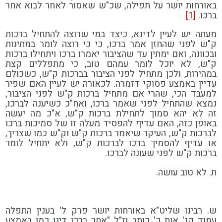
באורחות יושר על תפילה, שכ"ש שאסור לאחר לבוא אחר
ברכו.
[1]
מעתה יש לעיין לדינא, כיצד במי שרוצה להתחיל ברכות
ק"ש לפני שהחזן אמר ברכו, כי כי רוצה לומר במתינות
ובכוונה, ואם ימתין עד שהציבור יאמרו ברכו ויתחילו ברכות
ק"ש, לא יוכל לומר עמהם טוב, כי מתפללים קצת
במהירות, ולכן מתחיל לפני הציבור בברכות ק"ש, כשכולם
עדיין באמצע פסוקי דזמרה. לכאורה יש לעיין האם שפיר
למעבד הכי, שהרי אם מתחיל ברכות ק"ש לפני הציבור,
נמצא שהתחיל לפני שאמר ברכו, ואח"כ כשיענה לברכו,
זה לא יהא סמוך לתחילת ברכות ק"ש, א"כ מה יעשה
באופן כזה, האם עדיף להפסיד מעלה זו של סמיכות ברכו
לברכות ק"ש, העיקר שיאמר ברכות ק"ש וק"ש כמו שצריך,
או עדיף להסמיך ברכו לברכות ק"ש, ולא יתחיל לומר
ברכות ק"ש לפני שעונה לברכו.
ת. לא טוב עושה.
ש. רבינו שליט"א באורחות יושר פרק ל' בענין התפלה
עמוד קג' אות כ' כותב וז"ל "אחר ברכו דינו כמו באמצע