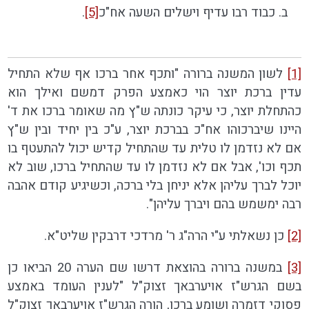
ב. כבוד רבו עדיף וישלים השעה אח"כ
[5]
.
[1]
לשון המשנה ברורה "ותכף אחר ברכו אף שלא התחיל
עדין ברכת יוצר הוי כאמצע הפרק דמשם ואילך הוא
כהתחלת יוצר, כי עיקר כונתה ש"ץ מה שאומר ברכו את ד'
היינו שיברכוהו אח"כ בברכת יוצר, ע"כ בין יחיד ובין ש"ץ
אם לא נזדמן לו טלית עד שהתחיל קדיש יכול להתעטף בו
תכף וכו', אבל אם לא נזדמן לו עד שהתחיל ברכו, שוב לא
יוכל לברך עליהן אלא יניחן בלי ברכה, וכשיגיע קודם אהבה
רבה ימשמש בהם ויברך עליהן".
[2]
כן נשאלתי ע"י הרה"ג ר' מרדכי דרבקין שליט"א.
[3]
במשנה ברורה בהוצאת דרשו שם הערה 20 הביאו כן
בשם הגרש"ז אויערבאך זצוק"ל "לענין העומד באמצע
פסוקי דזמרה ושומע ברכו, הורה הגרש"ז אויערבאך זצוק"ל