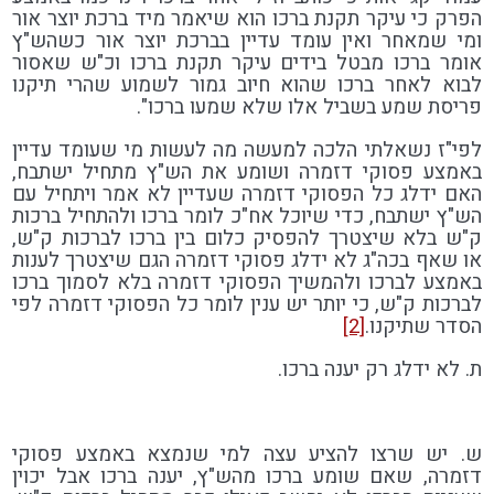
הפרק כי עיקר תקנת ברכו הוא שיאמר מיד ברכת יוצר אור
ומי שמאחר ואין עומד עדיין בברכת יוצר אור כשהש"ץ
אומר ברכו מבטל בידים עיקר תקנת ברכו וכ"ש שאסור
לבוא לאחר ברכו שהוא חיוב גמור לשמוע שהרי תיקנו
פריסת שמע בשביל אלו שלא שמעו ברכו".
לפי"ז נשאלתי הלכה למעשה מה לעשות מי שעומד עדיין
באמצע פסוקי דזמרה ושומע את הש"ץ מתחיל ישתבח,
האם ידלג כל הפסוקי דזמרה שעדיין לא אמר ויתחיל עם
הש"ץ ישתבח, כדי שיוכל אח"כ לומר ברכו ולהתחיל ברכות
ק"ש בלא שיצטרך להפסיק כלום בין ברכו לברכות ק"ש,
או שאף בכה"ג לא ידלג פסוקי דזמרה הגם שיצטרך לענות
באמצע לברכו ולהמשיך הפסוקי דזמרה בלא לסמוך ברכו
לברכות ק"ש, כי יותר יש ענין לומר כל הפסוקי דזמרה לפי
הסדר שתיקנו.
[2]
ת. לא ידלג רק יענה ברכו.
ש. יש שרצו להציע עצה למי שנמצא באמצע פסוקי
דזמרה, שאם שומע ברכו מהש"ץ, יענה ברכו אבל יכוין