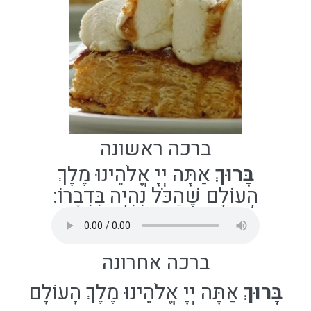
ברכה ראשונה
בָּרוּךְ
אַתָּה יְיָ אֱלֹהֵינוּ מֶלֶךְ
הָעוֹלָם
שֶׁהַכֹּל נִהְיָה בִּדְבָרוֹ
:
ברכה אחרונה
בָּרוּךְ
אַתָּה יְיָ אֱלֹהֵינוּ מֶלֶךְ הָעוֹלָם