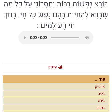
בּוֹרֵא נְפָשׁוֹת רַבּוֹת וְחֶסְרוֹנָן עַל כָּל מַה
שֶׁבָּרָא לְהַחֲיוֹת בָּהֶם נֶפֶשׁ כָּל חָי. בָּרוּךְ
חֵי הָעוֹלָמִים
:
הדפס
עוד...
ארטיק
ביצה
בירה
במבה