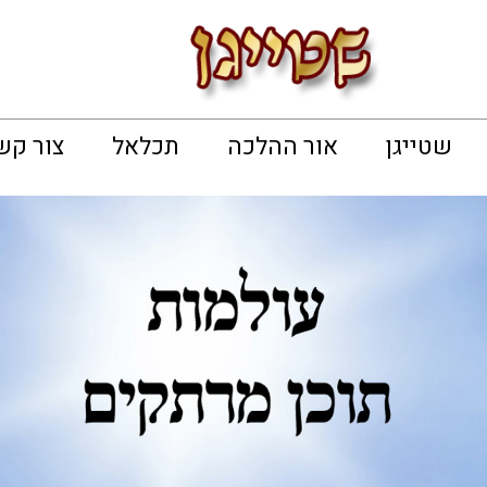
שטייגן
אור ההלכה
תכלאל
צור קש