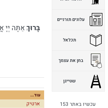
עלונים תורניים
בָּרוּךְ
אַתָּה יְיָ א
תכלאל
בחן את עצמך
שטייגן
עוד...
ארטיק
עכשיו באתר 153