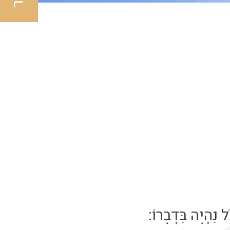
ל נִהְיָה בִּדְבָרוֹ
: