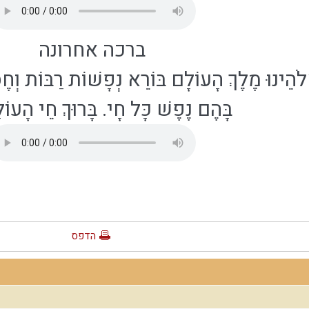
ברכה אחרונה
ֱלֹהֵינוּ מֶלֶךְ הָעוֹלָם בּוֹרֵא נְפָשׁוֹת רַבּוֹת וְחֶ
בָּהֶם נֶפֶשׁ כָּל חָי. בָּרוּךְ חֵי הָעו
הדפס