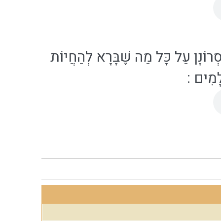
סְרוֹנָן עַל כָּל מַה שֶׁבָּרָא לְהַחֲיוֹת
ֹלָמִים
: