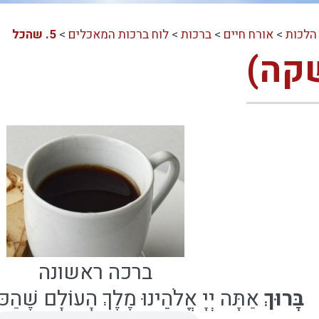
הלכות
>
אורח חיים
>
ברכות
>
לוח ברכות המאכלים
>
5. שהכל
קה)
ברכה ראשונה
בָּרוּךְ
אַתָּה יְיָ אֱלֹהֵינוּ מֶלֶךְ הָעוֹלָם
שֶׁהַכֹּ