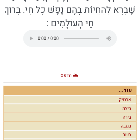
שֶׁבָּרָא לְהַחֲיוֹת בָּהֶם נֶפֶשׁ כָּל חָי. בָּרוּךְ
חֵי הָעוֹלָמִים
:
הדפס
עוד...
ארטיק
ביצה
בירה
במבה
בשר