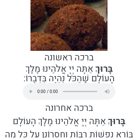
ברכה ראשונה
בָּרוּךְ
אַתָּה יְיָ אֱלֹהֵינוּ מֶלֶךְ
הָעוֹלָם
שֶׁהַכֹּל נִהְיָה בִּדְבָרוֹ
:
ברכה אחרונה
בָּרוּךְ
אַתָּה יְיָ אֱלֹהֵינוּ מֶלֶךְ הָעוֹלָם
בּוֹרֵא נְפָשׁוֹת רַבּוֹת וְחֶסְרוֹנָן עַל כָּל מַה