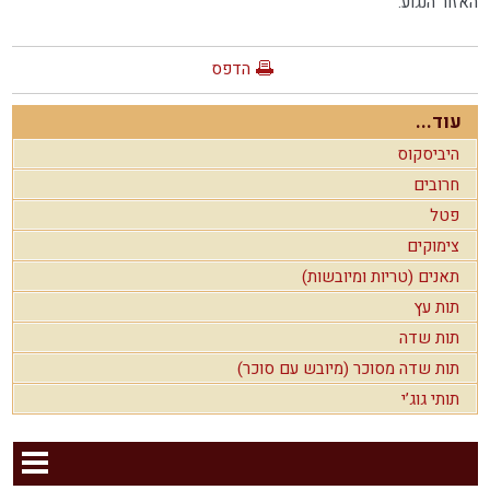
האזור הנגוע.
הדפס
עוד...
היביסקוס
חרובים
פטל
צימוקים
תאנים (טריות ומיובשות)
תות עץ
תות שדה
תות שדה מסוכר (מיובש עם סוכר)
תותי גוג’י