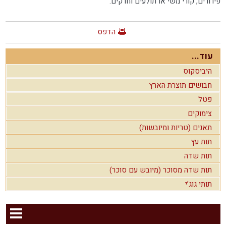
פירורים, קורי משי או תולעים וחרקים.
הדפס
עוד...
היביסקוס
חבושים תוצרת הארץ
פטל
צימוקים
תאנים (טריות ומיובשות)
תות עץ
תות שדה
תות שדה מסוכר (מיובש עם סוכר)
תותי גוג’י