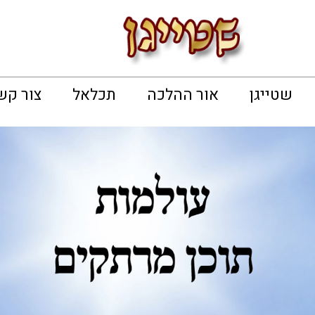
שטייגן
אור ההלכה
תכלאל
צור קש