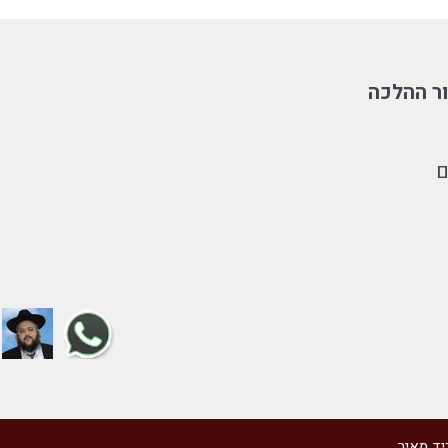
ר ההלכה
ם
יד מאיר