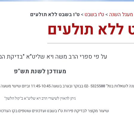
מעגל השנה
>
ט"ו בשבט
>
ט"ו בשבט ללא תולעים
 ללא תולעים
על פי ספרי הרב משה ויא שליט"א "בדיקת המז
מעודכן לשנת תש"פ
בטל' 5325588 -02 בבוקר ובערב בשעה 11:45-10:45 וביום שישי משעה 2:00 עד חצי שעה לפני כניסת שבת.
ניתן להאזין לשיעורי הרב ויא שליט"א ב"קול הלשון"
שיעור מקוצר לבדיקת פירות ט"ו בשבט ועדכונים שוטפים בקו העדכונים: 2951387 -