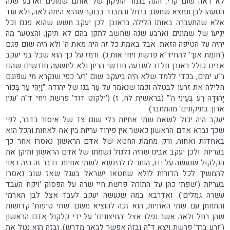
לא ראה שום קרי. והנה בגמר התיקון של אותם שמונים וארבע שנה
הטעהו לבן ונמצא שחשב ברחל והתברר בבוקר שהיא היתה לאה, ולא עוד
אלא שהתעברה באותו הלילה בראובן. לכן יעקב חשש שהוא פגם וכל
יֵגִיעוֹ של שמונים וארבע שנה שחשב לתקן בהם לא תיקן, והצטער מה
יהיה על הטיפה הזאת. אבל באמת כל זה היה מאת ה' ולא היה שום פגם
('חומת אנך' להחיד"א פרשת ויחי אות ג). ורמז על כך הוא שכל בני יעקב
אבינו כולל ראובן נולדו לשבעה חודשי הריון ולא לתשעה חודשים שהם
ר"ע ימים, בכדי ללמד שלא היה ביעקב שום 'רע' כפי שנקרא מי שפוגם
חלילה את זרעו לבטלה וכמו שנאמר על עֵר בנו של יהודה "וַיְהִי עֵר בְּכוֹר
יְהוּדָה רַע בְּעֵינֵי ה'" (בראשית לח, ז) ('ילקוט דוד' פרשת ויחי ד"ה 'ענין
ארוך בתיקונים' מהמחבר).
יעקב היה יכול לשׂאת שתי אחיוֹת בלי שום צד של איסור בדבר, לפי
שכך נברא אדם הראשון כאשר אין פירוד עריוֹת בין אח לאחות והכל הוא
באחדות ואחוה, ורק מחמת החטא של אדם הראשון נאסרו אחר כך
בעריות. ולכן יעקב אבינו שהיה גלגול נשמתו של אדם הראשון ותיקן את
הקלקול שנעשה על ידו, הותר לו להינשא לשתי אחיות. ודבר זה היה ראוי
להמשיך לכל הדורות לוּלא שחטאו ישראל בעגל שאז שוב נאסרו
בעריוֹת ('שפתי כהן על התורה' פרשת חיי שרה על הפסוק 'ויקח העבד
עשרה גמלים'). ואדרבא במה שנעשה יעקב לעבד אצל לבן הארמי
והתחתן עם שתי האחיות, הוא זכה להוציא משם 'שתי טיפות' קדוֹשוֹת
שהן רחל ולאה אשר נפלו אצל 'החיצונים' על ידי קלקול אדם הראשון
('זרע ברך' פרשת ויצא ד"ה ובזה אפשר לבאר מדרש), ובזה הוא נטל את