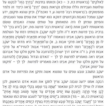
לֵאלֹקִים" (בראשית כח, כ – כא) וכוונתו בתיבות "בַּדֶּרֶךְ הַזֶּה" לבקש על
שלושת העבירות הללו שכולם נקראות בשם "דֶּרֶךְ" (ראה כיצד זה נלמד
מהפסוקים ב'בראשית רבה' פרשה ע, ד ואכמ"ל). וכיון שהוא תיקנם, ידע
יעקב שמכל האבות הקדושים דווקא הוא יעמיד את שנים עשר השבטים.
והסימן שניתן לו היה התאחותן של שתים עשרה האבנים ששׂם
מראשותיו לאבן אחת (ראה 'בראשית רבה' פרשה סח, יא) ('זרע ברך' לר'
ברכיה ברך פרשת ויצא ד"ה ולכך לקח יעקב). ורבותינו רמזו על השלמת
אדם הראשון ביעקב אבינו כשאמרו "כֹּל שֶׁהִיא תִפְאֶרֶת לְעוֹשֶׂיהָ וְתִפְאֶרֶת
לוֹ מִן הָאָדָם" (ראה פרקי אבות ב, א) ש"תִפְאֶרֶת" היא מדתו של יעקב
אבינו ו"הָאָדָם" רומז לאדם הראשון ('חסדי אבות' להחיד"א על פרקי
אבות פרק ב ד"ה איזהו דרך ישרה) (להרחבה על תיקון חלקו של אברהם
אבינו ראה מאמרינו לפרשת לך לך – 'האדם הגדול בענקים') (להרחבה
על תיקון חלקו של יצחק אבינו ראה מאמרינו לפרשת לך לך – 'תיקונו
של יצחק אבינו').
יעקב התעכב שבע שנים עד שנשא אשה ותיקן את הפזיזות של אדם
הראשון
רבקה אמנו ידעה שבנה יעקב צריך לתקן את חטא אדם הראשון, לכן
אמרה לו שילך לבית לבן שנאמר "וְעַתָּה בְנִי שְׁמַע בְּקֹלִי וְקוּם בְּרַח לְךָ אֶל
לָבָן אָחִי חָרָנָה: וְיָשַׁבְתָּ עִמּוֹ יָמִים אֲחָדִים עַד אֲשֶׁר תָּשׁוּב חֲמַת אָחִיךָ"
(בראשית כז, מג – מד) וכוונתה ב"יָמִים אֲחָדִים" לשבע שנים כמו שנאמר
אחר כך "וַיַּעֲבֹד יַעֲקֹב בְּרָחֵל שֶׁבַע שָׁנִים וַיִּהְיוּ בְעֵינָיו כְּיָמִים אֲחָדִים בְּאַהֲבָתוֹ