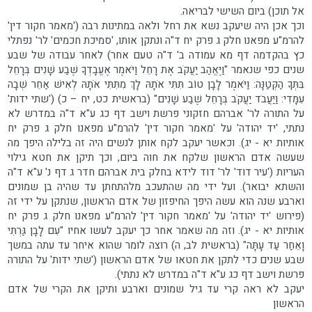
אל תוכן) ביום השישי לבריאה.
וכך אכן היה שיעקב נשא את רחל ולאה במתינות רבה ('מאמר חקור דין'
להרמ"ע מפאנו חלק ג פרק יח ד"ה ונתקן אותו, 'סמיכת חכמים' לר' נפתלי
כץ בהקדמה דף מא עמודה ב' ד"ה טעם אחר) לאחר עבודה של שבע
שנים כפי שנאמר "וַיֶּאֱהַב יַעֲקֹב אֶת רָחֵל וַיֹּאמֶר אֶעֱבָדְךָ שֶׁבַע שָׁנִים בְּרָחֵל
בִּתְּךָ הַקְּטַנָּה: וַיֹּאמֶר לָבָן טוֹב תִּתִּי אֹתָהּ לָךְ מִתִּתִּי אֹתָהּ לְאִישׁ אַחֵר שְׁבָה
עִמָּדִי: וַיַּעֲבֹד יַעֲקֹב בְּרָחֵל שֶׁבַע שָׁנִים" (בראשית כט, יח – כ) ('שתי ידות'
על התורה לר' אברהם חזקוני פרשת וישב דף כג ע"א ד"ה במדרש לא
נתתי, 'יד יהודה' על 'מאמר חקור דין' להרמ"ע מפאנו חלק ג פרק יח
אותיות יא - יג). וכאשר יעקב לקח אותן לנשים היה זה בלילה היפך מה
שעשה אדם הראשון שלקח את חוה ביום, וכך תיקן את חטא גילוי
העריות ('עיר דוד' לר' דוד לידא בחלק בית אברהם חדר ג דף נ' ע"א ד"ה
והשתא יבואר). ועל ידי מה שהתעכב מלהתחתן עד שהיה בן שמונים
וארבע שנה הוא עשה היפך החיפזון של אדם הראשון, שנתקן על ידי זה
(פירוש 'יד יהודה' על 'מאמר חקור דין' להרמ"ע מפאנו חלק ג פרק יח
אותיות יא - יג). וזה מה שאמר אחר כך יעקב לעשו אחיו "עִם לָבָן גַּרְתִּי
וָאֵחַר עַד עָתָּה" (בראשית לב, ה) רוצה לומר שהוא איחר עד עתה במשך
שבע שנים כדי לתקן את חטאו של אדם הראשון ('שתי ידות' על התורה
פרשת וישב דף כג ע"א ד"ה במדרש לא נתתי).
יעקב לא ראה קרי עד גיל שמונים וארבע ותיקן את הקרי של אדם
הראשון