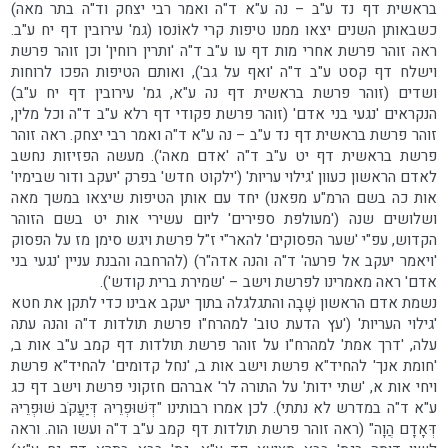
בראשית דף נד ע"ב – נה ע"א ד"ה ואמר רבי יצחק וד"ה בתר מאה)
כשבאותן השנים יצאו ממנו טיפות קרי לאוֹנסו (גמ' עירובין דף יח ע"ב.
ראה זוהר פרשת אחרי מות דף עו ע"ב ד"ה 'ותרין רוחין' וכן זוהר פרשת
וישלח דף קסט ע"ב ד"ה 'ואף על גב'), ואותם הטיפות הפכו לרוחות
ושדים (זוהר פרשת בראשית דף נה ע"א, גמ' עירובין דף יח ע"ב)
הנקראים 'נגעי בני אדם' (זוהר פרשת פקודי דף רלא ע"ב ד"ה וכל מלין,
זוהר פרשת בראשית דף נד ע"ב – נה ע"א ד"ה ואמר רבי יצחק. ראה זוהר
פרשת בראשית דף יט ע"ב ד"ה 'אדם מאה'). מעשה הפזיזות נחשב
לאדם הראשון כעוון 'גילוי עריות' ('ילקוט חדש' בפרק 'יעקב ודור שבימיו'
אות כה בשם הרמ"ע מפאנו) יחד עם אותן הטיפות שיצאו במשך מאה
ושלושים שנה ('מעולפת ספירים' ליום עשירי אות יט בשם הזוהר
הקדוש, עפ"י 'שער הפסוקים' להאר"י ז"ל פרשת ויגש סימן מז על הפסוק
'ויאמר יעקב אל פרעה' ד"ה והנה אדה"ר) (להרחבה והבנת עניין 'נגעי בני
אדם' ראה מאמרינו לפרשת וישב – 'שמירת ברית קודש').
נשמת אדם הראשון שָׁבָה והתגלגלה בתוך יעקב אבינו כדי לתקן את חטא
'גילוי העריות' ('עץ הדעת טוב' למהרח"ו פרשת תולדות ד"ה והנה עתה
עלה, 'דרך אמת' למהרח"ו על זוהר פרשת תולדות דף קמב ע"ב אות ב,
'חומת אנך' להחיד"א פרשת וישב אות ב, 'נחל קדומים' להחיד"א פרשת
ויחי אות א, 'שתי ידות' על התורה לר' אברהם חזקוני פרשת וישב דף כג
ע"א ד"ה במדרש לא נתתי). לכן אמרו רבותינו "דְּשׁוּפְרֵיהּ דְּיַעֲקֹב שׁוּפְרֵיהּ
דְּאָדָם הֲוָה" (ראה זוהר פרשת תולדות דף קמב ע"ב ד"ה ועשו הוה. וראה