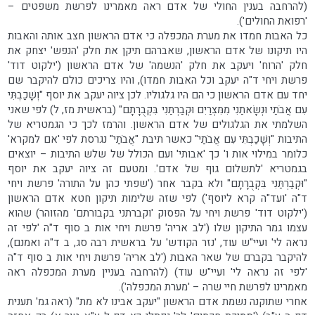
(להרחבה בענין החולי של אדם ראה מאמרינו לפרשת משפטים –
'רפואת החולים').
כל האבות חמדו את מערת המכפלה כי אדם הראשון חצב אותה והאבות
היו תיקונו של אדם הראשון, שאברהם תיקן את חלק 'הנפש' יצחק את
חלק 'הרוח' ויעקב את חלק 'הנשמה' של אדם הראשון ('ילקוט דוד'
פרשת ויחי ד"ה יעקב וכל האבות חמדו), והיו צריכים כולם להיקבר שם
יחד עם אדם הראשון כי הם היו גלגוליו. לכן ציוה יעקב את יוסף "וְשָׁכַבְתִּי
עִם אֲבֹתַי וּנְשָׂאתַנִי מִמִּצְרַיִם וּקְבַרְתַּנִי בִּקְבֻרָתָם" (בראשית מז, ל) לפי שאני
השלמתי את הגלגולים של אדם הראשון. והרמז לכך כי הגמטריא של
התיבות "וְשָׁכַבְתִּי עִם אֲבֹתַי" כאשר תיבת "אֲבֹתַי" נגרסת לפי 'אם למקרא'
כלומר במילוי אות ו' כך 'אבותי' ועם הכולל של שלש התיבות – יוצאים
בגמטריא 'לתשלום גוף של אדם'. ומטעם זה ציוה יעקב את יוסף
"וּקְבַרְתַּנִי בִּקְבֻרָתָם" ולא בקבר אחר ('שפתי כהן על התורה' פרשת ויחי
ד"ה 'ועד"ה קרא ליוסף') לפי שזה שלימות תיקון חטא אדם הראשון
('ילקוט דוד' פרשת ויחי על הפסוק 'וקברתני בקבורתם' מהזוהר) שהוא
עצמו גמר התיקון שלו ('לב אריה' פרשת ויחי אות ב סוף ד"ה 'לפי זה
נראה לי' ועיי"ש עוד, 'נזר הקודש' על בראשית רבה סג, ב ד"ה ואמנם),
להיקבר בקברם של שאר האבות ('לב אריה' פרשת ויחי אות ב סוף ד"ה
'לפי זה נראה לי' ועיי"ש עוד) (להרחבה בעניין מערת המכפלה ראה
מאמרינו לפרשת חיי שרה – 'מערת המכפלה').
אחרי שתוקנה נשמת אדם הראשון "יעקב אבינו לא מת" (ראה גמ' תענית