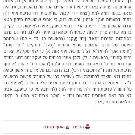
דף ה ע"ב) ('סמיכת חכמים' לר' נפתלי כץ דף ל ע"א טור א) רק אחזה
אותו שינה עמוקה באחרית ימיו ('אור החיים הקדוש' בראשית נ, א) והיה
נראה בגופו דומה למת ('צמח דוד' לבעל שו"ת בית דוד פרשת ויחי ד"ה
בפ"ק דתעניות יעקב אבינו). והטעם בזה, כי אחרי שהושלם תיקון חטא
אדם הראשון על ידי יעקב הרי דין הוא שיעקב יחיה ולא ימות כדי לקיים
בו מה שהיה צריך להיות לכתחילה שהאדם יחיה לעולם. וזה גם נרמז
בסמיכות התיבות "מְאֹד: וַיְחִי יַעֲקֹב" (בראשית מז, כז – כח) שמחמת
תיקונו של אדם הראשון שהוא אותיות "מְאֹד", מתקיים "וַיְחִי יַעֲקֹב"
('חומת אנך' להחיד"א זצ"ל פרשת ויחי אות א) כי יצא מקללת האדם
"מוֹת תָּמוּת" (בראשית ב, יז). ולכן אמרו רבותינו על יעקב "מה זרעו בחיים
אף הוא בחיים" (ראה גמ' תענית דף ה ע"ב) ('ראש דוד' להחיד"א סוף
פרשת תולדות ד"ה וחשבתי דרכי), ובזה רמזו גם על אדם הראשון שהיה
בתוכו ולא הוצרך להתגלגל עוד ('שפתי כהן על התורה' פרשת בראשית
ד"ה כדאיתא בזוהר) כי כבר נתקן ביעקב אבינו עליו השלום ('שפתי כהן
על התורה' פרשת ויחי ד"ה עוד ויחי לפי) (להרחבה על כך שיעקב אבינו
לא מת ראה מאמרינו לפרשת ויחי – 'יעקב אבינו לא מת'). ה' יראנו
נפלאות מתורתו, אמן
הדפס
הוסף תגובה