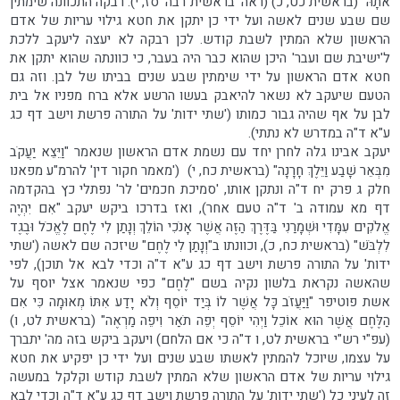
אֹתָהּ" (בראשית כט, כ) (ראה 'בראשית רבה' סז, י). רבקה התכוונה שימתין
שם שבע שנים לאשה ועל ידי כן יתקן את חטא גילוי עריות של אדם
הראשון שלא המתין לשבת קודש. לכן רבקה לא יעצה ליעקב ללכת
ל'ישיבת שם ועבר' היכן שהוא כבר היה בעבר, כי כוונתה שהוא יתקן את
חטא אדם הראשון על ידי שימתין שבע שנים בביתו של לבן. וזה גם
הטעם שיעקב לא נשאר להיאבק בעשו הרשע אלא ברח מפניו אל בית
לבן על אף שהיה גבור כמותו ('שתי ידות' על התורה פרשת וישב דף כג
ע"א ד"ה במדרש לא נתתי).
יעקב אבינו גלה לחרן יחד עם נשמת אדם הראשון שנאמר "וַיֵּצֵא יַעֲקֹב
מִבְּאֵר שָׁבַע וַיֵּלֶךְ חָרָנָה" (בראשית כח, י) ('מאמר חקור דין' להרמ"ע מפאנו
חלק ג פרק יח ד"ה ונתקן אותו, 'סמיכת חכמים' לר' נפתלי כץ בהקדמה
דף מא עמודה ב' ד"ה טעם אחר), ואז בדרכו ביקש יעקב "אִם יִהְיֶה
אֱלֹקִים עִמָּדִי וּשְׁמָרַנִי בַּדֶּרֶךְ הַזֶּה אֲשֶׁר אָנֹכִי הוֹלֵךְ וְנָתַן לִי לֶחֶם לֶאֱכֹל וּבֶגֶד
לִלְבֹּשׁ" (בראשית כח, כ), וכוונתו ב"וְנָתַן לִי לֶחֶם" שיזכה שם לאשה ('שתי
ידות' על התורה פרשת וישב דף כג ע"א ד"ה וכדי לבא אל תוכן), לפי
שהאשה נקראת בלשון נקיה בשם "לֶחֶם" כפי שנאמר אצל יוסף על
אשת פוטיפר "וַיַּעֲזֹב כָּל אֲשֶׁר לוֹ בְּיַד יוֹסֵף וְלֹא יָדַע אִתּוֹ מְאוּמָה כִּי אִם
הַלֶּחֶם אֲשֶׁר הוּא אוֹכֵל וַיְהִי יוֹסֵף יְפֵה תֹאַר וִיפֵה מַרְאֶה" (בראשית לט, ו)
(עפ"י רש"י בראשית לט, ו ד"ה כי אם הלחם) ויעקב ביקש בזה מה' יתברך
על עצמו, שיוכל להמתין לאשתו שבע שנים ועל ידי כן יפקיע את חטא
גילוי עריות של אדם הראשון שלא המתין לשבת קודש וקלקל במעשה
זה לעיני כל ('שתי ידות' על התורה פרשת וישב דף כג ע"א ד"ה וכדי לבא