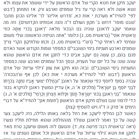
יעקב תיקן את חטא הקרי של אדם הראשון על ידי ששמר את עצמו ולא
נשא אשׁה ולא ראה קרי עד גיל שמונים וארבע ורק אז התחתן ('דבש
לפי' להחיד"א מערכת י אות כא, 'מדרש אליהו' לר' אליהו הכהן מחבר
'שבט מוסר' דרוש ב' תקון העולם ד"ה והנה אבותינו הקדושים). וזה מה
שאמר יעקב לראובן שהיה בנו הבכור מלאה "רְאוּבֵן בְּכֹרִי אַתָּה כֹּחִי
וְרֵאשִׁית אוֹנִי" (בראשית מט, ג) כלומר "אתה הטיפה הראשונה שלי משום
שמימי לא ראיתי קרי" (רש"י בראשית מט, ג). וכמו שלתיקון הקרי צריך
שמונים וארבע תעניות בימי השובבי"ם כמספר שמות הקודש אשר האדם
פגם בהם, כן עשה גם יעקב אבינו כדי לתקן את אדם הראשון שהוא
שהה שנה על כל יום של תענית, ובסך הכל שמונים וארבע שנה כמספר
התעניות בימי השובבי"ם. ובזה הוא תיקן את עוון 'גילוי עריות' של אדם
הראשון ('דבש לפי' להחיד"א מערכת י אות כא). לכן אף ש'הבכורה'
עברה בסוף ליוסף כפי שנאמר על ראובן "וּבְחַלְּלוֹ יְצוּעֵי אָבִיו נִתְּנָה בְּכֹרָתוֹ
לִבְנֵי יוֹסֵף בֶּן יִשְׂרָאֵל" (מלכים א' ה, א) עדיין המשיך ראובן להיקרא בכור
שנאמר "בְּנֵי רְאוּבֵן בְּכוֹר יִשְׂרָאֵל חֲנוֹךְ וּפַלּוּא חֶצְרוֹן וְכַרְמִי" (מלכים א' ה, ג)
כדי לרמוז שבו נשלם תיקון אדם הראשון ('חומת אנך' להחיד"א על דברי
הימים א' פרק ה ד"ה ויש להוסיף קצת).
כאשר לבן החליף ליעקב את רחל בלאה באותו הלילה, היה ליעקב צער
קשה על כך ואמר לראובן שנולד מההחלפה שהוא תחילת חוֹליוֹ וצערוֹ
(ראה 'בראשית רבה' פרשה צח, ד). והטעם לזה משום שיעקב טרח מאד
לתקן את חטא 'גילוי עריות' של אדם הראשון וכל אותם השנים עד אז