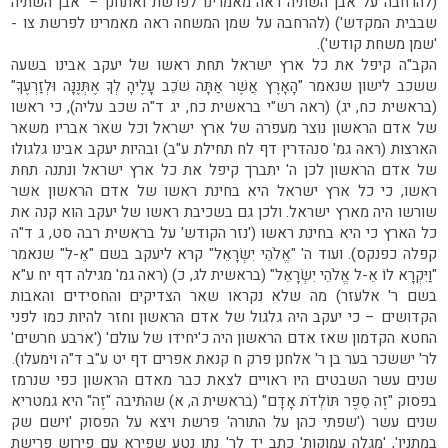
(להרחבה על אבן השתיה ראה מאמרינו לפרשת ואתחנן – 'אבן השתיה
שבבית המקדש') (להרחבה על שמן המשחה ראה מאמרינו לפרשת צו -
'שמן משחת קודש').
הקב"ה קיפל את כל ארץ ישראל תחת ראשו של יעקב אבינו בשעה
ששכב לישון שנאמר "הָאָרֶץ אֲשֶׁר אַתָּה שֹׁכֵב עָלֶיהָ לְךָ אֶתְּנֶנָּה וּלְזַרְעֶךָ"
(בראשית כח, יג) (ראה רש"י בראשית כח, יג ד"ה שכב עליה), כי ראשו
של אדם הראשון נוצר מעפרה של ארץ ישראל וכל שאר אבריו משאר
הארצות (ראה גמ' סנהדרין דף לח תחילת ע"ב) ובהיות יעקב אבינו גלגולו
של אדם הראשון לכן ה' יתברך קיפל את כל ארץ ישראל ונתנה תחת
ראשו, כי כל ארץ ישראל היא בחינת ראשו של אדם הראשון אשר
שורשו היה מארץ ישראל. ולכן גם בשכיבת ראשו של יעקב הוא קנה את
כל הארץ כי היא בחינת ראשו ('נזר הקודש' על בראשית רבה סט, ג ד"ה
קפלה כפנקס). ועוד ה' "אֱלֹהֵי יִשְׂרָאֵל" קרא ליעקב בשם "אֵ-ל" שנאמר
"וַיִּקְרָא לוֹ אֵ-ל אֱלֹהֵי יִשְׂרָאֵל" (בראשית לג, כ) (ראה גמ' מגילה דף יח ע"א
בשם ר' אלעזר) מה שלא נקראו שאר הצדיקים והחסידים והאבות
הקדושים – כי יעקב היה גלגול של אדם הראשון וחזר להיות כמו לפני
החטא הקדמון שאז אדם הראשון היה כ'יחידו של עולם' ('ארבע חרשים'
לר' יששכר בער בן ר' אלחנן פרק ח קנאת אפרים דף יט ע"ב ד"ה וימעלו).
שנים עשר השבטים היו ראויים לצאת כבר מאדם הראשון כפי שנרמז
בפסוק "זֶה סֵפֶר תּוֹלְדֹת אָדָם" (בראשית ה, א) שהתיבה "זֶה" היא גמטריא
שנים עשר ('שפתי כהן על התורה' פרשת ויצא על הפסוק 'וישם שק
במתניו', 'מגלה עמוקות' כתב יד לר' נתן נטע שפירא עם פירוש פרישת