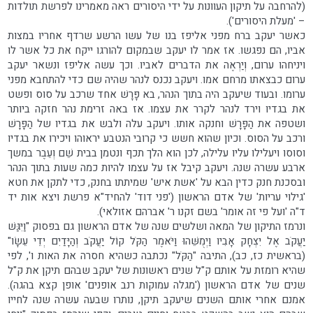
(להרחבה על תיקון העוונות על ידי היסורים ראה מאמרינו לפרשת תולדות
– 'מעלת היסורים').
כאשר יעקב ברח מפני אליפז בנו של עשו הרשע שרדף אחריו במצות
אביו, הם נפגשו. אז אמר לו יעקב שבמקום להורגו ייקח את כל אשר לו
ויניחהו ערום, וְיַרְאֶה את הדברים לאביו. וכך עשה אליפז ונשאר יעקב
ערום כבצאתו מרחם אמו. ויעקב נכנס לנהר שהיה שם כדי להתחבא מפני
ערומו. ובעוד שיעקב היה בתוך הנהר, בא פָּרָשׁ אחד שרכב על סוס ופשט
את בגדיו וירד לנהר לקרר את עצמו. אז באה זרימת נהר חזקה ביותר
ושטפה את הַפָּרָשׁ וחנקה אותו. ויעקב עלה ולבש את בגדיו של הַפָּרָשׁ
ורכב על הסוס. וכיון שהוא חשש כי קרובי הנטבע יראוהו ויכירו את בגדיו
וסוסו ויעלילו עליו עלילה, לכן הוא הלך תכף ונטמן בבית שֵׁם וְעֵבֶר במשך
ארבע עשרה שנה. ויעקב קיבל אז על עצמו להיות כמה שעות בתוך הנהר
ובסכנת חנק כדין הבא על 'אשת איש' שמיתתו בחנק, כדי לתקן את חטא
'גילוי עריות' של אדם הראשון ('פני דוד' להחיד"א פרשת ויצא אות יד
ד"ה 'ועל פי זה אומר' בשם זקנו ר' אברהם אזולאי).
ונרמז התיקון של המאה ושלשים שנה של אדם הראשון גם בפסוק "וַיִּגַּשׁ
יַעֲקֹב אֶל יִצְחָק אָבִיו וַיְמֻשֵּׁהוּ וַיֹּאמֶר הַקֹּל קוֹל יַעֲקֹב וְהַיָּדַיִם יְדֵי עֵשָׂו"
(בראשית כז, כב), התיבה "הַקֹּל" נכתבה כשהיא חסרה את האות ו', לפי
שהיא רומזת על אותם ק"ל שנים ראשונות של יעקב שבהם תיקן את ק"ל
שנים של אדם הראשון ('מגלה עמוקות רנב אופנים' אופן קצא בהגה).
אמנם אחרי אותם השנים שיעקב תיקן, נותרו שבעה עשרה שנה לחייו