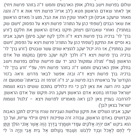
שלום בפרשת וישב בחלק אופן הארבעים וחמש ד"ה בזוהר פרשת ויחי).
אך לאחר שאדם הראשון חטא ('לב אריה' פרשת ויחי אות א ד"ה והנה
מאחר שיעקב אבינו) וכן לאחר שקין הרג את הבל, מנע ה' מאדם הראשון
את שאר הבנים ('שפתי כהן על התורה' פרשת ויצא על הפסוק 'וישם שק
במתניו'). ואחרי שאברהם ויצחק תיקנו באדם הראשון את חלקם ('זרע
ברך' לר' ברכיה ברך פרשת ויצא ד"ה ולכך לקח יעקב סימן) ויעקב אבינו
בא וסיים את התיקון ('שפתי כהן על התורה' פרשת ויצא על הפסוק 'וישם
שק במתניו'), אז היה יכול יעקב להוציא שנים עשר שבטים ('זרע ברך' לר'
ברכיה ברך פרשת ויצא ד"ה ולכך לקח יעקב סימן) במקומו של אדם
הראשון (עפ"י 'מגלה עמוקות' כתב יד עם פרישת שלום בפרשת וישב
בחלק אופן הארבעים וחמש ד"ה בזוהר פרשת ויחי, עפ"י 'זרע ברך' לר'
ברכיה ברך פרשת ויצא ד"ה ובזה אפשר לבאר מדרש. וראה ב'נזר
הקודש' על בראשית רבה פרשה ע, יב ד"ה 'ונרמז זה בביאתה' שמטעם זה
יעקב היה רועה את צאן לבן כי היו כלולים בתוכם ששים רבוא נשמות
ישראל שנדחו בחטא אדם הראשון ויעקב היה תיקונו של אדם הראשון.
להרחבה בעניין צאן לבן ראה מאמרינו לפרשת ויצא – 'גלגול נשמות
ישראל בצאן לבן').
יעקב אבינו השלים את תיקון שלושת העבירות שהיו צריכים לתקן האבות
הקדושים באדם הראשון, עבודה זרה שפיכות דמים וגילוי עריות, ועל כך
הוא ביקש "אִם יִהְיֶה אֱלֹקִים עִמָּדִי וּשְׁמָרַנִי בַּדֶּרֶךְ הַזֶּה אֲשֶׁר אָנֹכִי הוֹלֵךְ וְנָתַן
לִי לֶחֶם לֶאֱכֹל וּבֶגֶד לִלְבֹּשׁ: וְשַׁבְתִּי בְשָׁלוֹם אֶל בֵּית אָבִי וְהָיָה ה' לִי