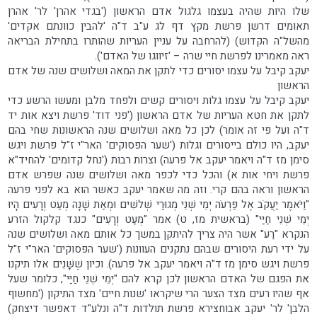
שלו היות שהיה בעצמו גלגול אדם הראשון ('בגדי אהרן' לר' אהרן
תאומים דרשן פרשת מקץ דף לג ע"ב ד"ה 'להבין כוונתם אקדים'
מהשל"ה הקדוש) (להרחבה על עניין העריות שהותרו בתחילת הבריאה
ראה מאמרינו לפרשת חיי שרה – 'זיווגו של האדם').
יעקב קיבל על עצמו יסורים כדי לתקן את המאה ושלושים שנה של אדם
הראשון
יעקב קיבל על עצמו גלות ויסורים קשים ולפחד מלבן ומעשו הרשע כדי
לתקן את חטא העריות של אדם הראשון ('פני דוד' פרשת ויצא אות יד
ד"ה ועל פי זה אומר) לכן כל מאה ושלושים שנה הראשונות שחי בהם
יעקב, היו כולם בייסורים וגלות ('שער הפסוקים' האר"י ז"ל פרשת ויגש
סימן מז ד"ה ויאמר יעקב אל פרעה) וצרות רבות ('נחל קדומים' להחיד"א
פרשת ויחי אות א) והכל כדי לכפר מאה ושלושים שנה שפרש אדם
הראשון וראה בהם קרי. וזה מה שאמר יעקב כאשר הוא בא לפני פרעה
"וַיֹּאמֶר יַעֲקֹב אֶל פַּרְעֹה יְמֵי שְׁנֵי מְגוּרַי שְׁלשִׁים וּמְאַת שָׁנָה מְעַט וְרָעִים הָיוּ
יְמֵי שְׁנֵי חַיַּי" (בראשית מז, ט) אמר "מְעַט וְרָעִים" כנגד קלקול הזרע
הנקרא "רַע" אשר היה צריך להיתקן במשך כל אותם מאה ושלושים שנה
על ידי רעת היסורים שבהם נתקנים העוונות ('שער הפסוקים' האר"י ז"ל
פרשת ויגש סימן מז ד"ה ויאמר יעקב אל פרעה). וכיון שֶׁשָּׁנִים אלו תיקנו
את הפגם של האדם הראשון לכן קרא להם "יְמֵי שְׁנֵי חַיַּי", כלומר שעל
אף שהיו רעים מצד הצער הרי שיקראו 'שנות חיים' מצד התיקון ('מחשוף
הלבן' לר' יעקב אבוחצירא פרשת תולדות ד"ה ונלע"ד דאפשר דיצחק)