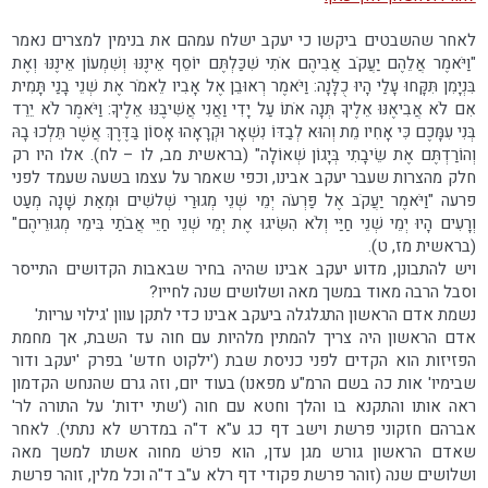
לאחר שהשבטים ביקשו כי יעקב ישלח עמהם את בנימין למצרים נאמר
"וַיֹּאמֶר אֲלֵהֶם יַעֲקֹב אֲבִיהֶם אֹתִי שִׁכַּלְתֶּם יוֹסֵף אֵינֶנּוּ וְשִׁמְעוֹן אֵינֶנּוּ וְאֶת
בִּנְיָמִן תִּקָּחוּ עָלַי הָיוּ כֻלָּנָה: וַיֹּאמֶר רְאוּבֵן אֶל אָבִיו לֵאמֹר אֶת שְׁנֵי בָנַי תָּמִית
אִם לֹא אֲבִיאֶנּוּ אֵלֶיךָ תְּנָה אֹתוֹ עַל יָדִי וַאֲנִי אֲשִׁיבֶנּוּ אֵלֶיךָ: וַיֹּאמֶר לֹא יֵרֵד
בְּנִי עִמָּכֶם כִּי אָחִיו מֵת וְהוּא לְבַדּוֹ נִשְׁאָר וּקְרָאָהוּ אָסוֹן בַּדֶּרֶךְ אֲשֶׁר תֵּלְכוּ בָהּ
וְהוֹרַדְתֶּם אֶת שֵׂיבָתִי בְּיָגוֹן שְׁאוֹלָה" (בראשית מב, לו – לח). אלו היו רק
חלק מהצרות שעבר יעקב אבינו, וכפי שאמר על עצמו בשעה שעמד לפני
פרעה "וַיֹּאמֶר יַעֲקֹב אֶל פַּרְעֹה יְמֵי שְׁנֵי מְגוּרַי שְׁלשִׁים וּמְאַת שָׁנָה מְעַט
וְרָעִים הָיוּ יְמֵי שְׁנֵי חַיַּי וְלֹא הִשִּׂיגוּ אֶת יְמֵי שְׁנֵי חַיֵּי אֲבֹתַי בִּימֵי מְגוּרֵיהֶם"
(בראשית מז, ט).
ויש להתבונן, מדוע יעקב אבינו שהיה בחיר שבאבות הקדושים התייסר
וסבל הרבה מאוד במשך מאה ושלושים שנה לחייו?
נשמת אדם הראשון התגלגלה ביעקב אבינו כדי לתקן עוון 'גילוי עריות'
אדם הראשון היה צריך להמתין מלהיות עם חוה עד השבת, אך מחמת
הפזיזות הוא הקדים לפני כניסת שבת ('ילקוט חדש' בפרק 'יעקב ודור
שבימיו' אות כה בשם הרמ"ע מפאנו) בעוד יום, וזה גרם שהנחש הקדמון
ראה אותו והתקנא בו והלך וחטא עם חוה ('שתי ידות' על התורה לר'
אברהם חזקוני פרשת וישב דף כג ע"א ד"ה במדרש לא נתתי). לאחר
שאדם הראשון גורש מגן עדן, הוא פרשׁ מחוה אשתו למשך מאה
ושלושים שנה (זוהר פרשת פקודי דף רלא ע"ב ד"ה וכל מלין, זוהר פרשת