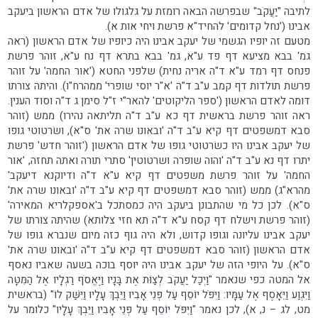
לתיבה "יַעֲקֹב" שבפרשה הבאה רומזת על גלגולו של אדם הראשון ביעקב
אבינו ('נחל קדומים' להחיד"א פרשת ויחי אות א).
מטעם זה יופיו הגשמי של יעקב אבינו היה כיופיו של אדם הראשון (ראה
גמ' בבא מציעא דף פד ע"א, גמ' בבא בתרא דף נח ע"א, זוהר פרשת
פנחס דף רמד ע"א ד"ה אריה נחית) שלפני החטא ('אור החמה' על זוהר
פרשת תולדות דף קמב ע"ב ד"ה 'א"ר יוסי שופרי' ממהרח"ו). והיתה צורתו
דומה לאדם הראשון ('ספר הליקוטים' להאר"י ז"ל סימן ג ד"ה וסוד הענין.
ראה זוהר פרשת בראשית דף כא ע"ב ד"ה תליתאה נהירו) ממש (זוהר
סבא דמשפטים דף קיא ע"ב ד"ה 'ובאונו שרה את' ס"א), ושׂרטוטי גופו
של יעקב אבינו היו כשׂרטוטי גופו של אדם הראשון ('זוהר חדש' פרשת
יתרו דף נא ע"ב ד"ה 'והוה שופרה ושרטוטין' סתרי תורה ואתה תחזה, 'אור
החמה' על זוהר פרשת משפטים דף קיא ע"א ד"ה ודיוקנא דיעקב'
מהרא"ג) ממש (זוהר סבא דמשפטים דף קיא ע"ב ד"ה 'ובאונו שרה את'
ס"א). לכן כל מי שהתבונן ביעקב היה כמסתכל ב'אספקלריא המאירה'
(זוהר פרשת וישלח דף קסח ע"א ד"ה תא חזי צלותא) שהיתה צורתו של
יעקב אבינו עליונה וגופו קדוש, ולא היה גוף כזה מיום שנברא גופו של
אדם הראשון (זוהר סבא דמשפטים דף קיא ע"ב ד"ה 'ובאונו שרה את'
ס"א). על היופי הזה של יעקב אבינו היה יוסף בוכה בשעה שאביו נאסף
אל המטה כפי שנאמר "וַיְכַל יַעֲקֹב לְצַוֹּת אֶת בָּנָיו וַיֶּאֱסֹף רַגְלָיו אֶל הַמִּטָּה
וַיִּגְוַע וַיֵּאָסֶף אֶל עַמָּיו: וַיִּפֹּל יוֹסֵף עַל פְּנֵי אָבִיו וַיֵּבְךְּ עָלָיו וַיִּשַּׁק לוֹ" (בראשית
מט, לג – נ, א), לכן נאמר "וַיִּפֹּל יוֹסֵף עַל פְּנֵי אָבִיו וַיֵּבְךְּ עָלָיו" כלומר על