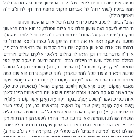
מראה פניו שהיו דומים ליופיו של אדם הראשון אשר היה מכהה גלגל
חמה ביופיו ('שתי ידות' לר' אברהם חזקוני פרשת ויחי דף לח ע"ב ד"ה
ויאסוף רגליו).
הקב"ה בישר ליעקב אבינו כי הוא גלגולו של אדם הראשון ותיקונו
ה' הודיע ליעקב בעת שישן וחלם את חלום הסולם, כי הוא אדם הראשון
ותיקונו ('שפתי כהן על התורה' פרשת ויצא ד"ה עוד נוכל לומר שאמר).
מטעם זה יעקב ראה אז את דמות הדיוקן של עצמו ב'כסא הכבוד' כי
דמותו של אדם הראשון חקוקה שם ('נזר הקודש' על בראשית רבה פב,
א ד"ה מדבר בדוד) וכן הראו לו בחלום מלאכי אלקים עולים ויורדים
בסולם כמו מלך שיש לו חיילים רבים. ומחמת ידיעה זו יעקב הקִיץ כפי
שנאמר "וַיִּיקַץ יַעֲקֹב מִשְּׁנָתוֹ" (בראשית כח, טז) ('שפתי כהן על התורה'
פרשת ויצא ד"ה עוד נוכל לומר שאמר). לפני שיעקב נרדם הוא שׂם כמה
אבנים תחת ראשו שנאמר "וַיִּפְגַּע בַּמָּקוֹם וַיָּלֶן שָׁם כִּי בָא הַשֶּׁמֶשׁ וַיִּקַּח
מֵאַבְנֵי הַמָּקוֹם וַיָּשֶׂם מְרַאֲשֹׁתָיו וַיִּשְׁכַּב בַּמָּקוֹם הַהוּא" (בראשית כח, יא),
אך כאשר הוא קם ראה שאותם אבנים שהוא שׂם מראשותיו הפכו לאבן
אחת כפי שנאמר "וַיַּשְׁכֵּם יַעֲקֹב בַּבֹּקֶר וַיִּקַּח אֶת הָאֶבֶן אֲשֶׁר שָׂם מְרַאֲשֹׁתָיו
וַיָּשֶׂם אֹתָהּ מַצֵּבָה וַיִּצֹק שֶׁמֶן עַל רֹאשָׁהּ" (בראשית כח, יח) (עפ"י רש"י
בראשית כח, יא). וכן יעקב ראה כי הוא נמצא על 'אבן השתיה' אשר עליה
הוּשתת העולם, ושממנה יצא 'כד עם שמן' הרומז לשפע מקור הברכות מגן
עדן – ואז הבין שהוא בעצמו אדם הראשון שקודם החטא, ועליו עומד
העולם (ספר 'סמיכת חכמים' לרב נפתלי כץ בהקדמה דף ז ע"ב טור ב)