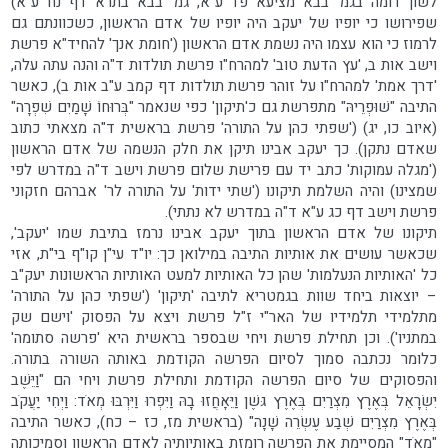
לשון דומה בגמ' בבא מציעא פד ע"א, גמ' בבא בתרא דף נח ע"א)
שפירושו כי יופיו של יעקב היה יופיו של אדם הראשון, כשכוונתם גם
לרמוז כי הוא עצמו היה נשמת אדם הראשון ('חומת אנך' להחיד"א פרשת
וישב אות ב, 'עץ הדעת טוב' למהרח"ו פרשת תולדות ד"ה והנה עתה עלה,
'דרך אמת' למהרח"ו על זוהר פרשת תולדות דף קמב ע"ב אות ב), כאשר
התיבה "שׁוּפְרֵיהּ" מתפרשת גם כ'תיקון' כפי שנאמר "בְּרוּחוֹ שָׁמַיִם שִׁפְרָה"
(איוב כו, יג) ('שפתי כהן על התורה' פרשת בראשית ד"ה מצאתי כתוב
שאדם נתקן). כך יעקב אבינו תיקן את חלק הנשמה של אדם הראשון
('מגלה עמוקות' כתב יד עם פרישת שלום פרשת וישב ד"ה במדרש לפי
שמצינו) והיה השלמת תיקונו ('שתי ידות' על התורה לר' אברהם חזקוני
פרשת וישב דף כג ע"א ד"ה במדרש לא נתתי).
תיקונו של אדם הראשון בתוך יעקב אבינו נרמז בתיבת שמו 'יעקב',
שכאשר עושים את אותיות התיבה במילואן כך: יו"ד עי"ן קו"ף בי"ת, אזי
כל 'האותיות הנעלמות' שהן כל האותיות למעט האותיות הראשונות יעק"ב
– יוצאות ביחד שוות בגמטריא לתיבה 'תיקון' ('שפתי כהן על התורה'
מתלמידי תלמידיו של האר"י ז"ל פרשת ויצא על הפסוק 'וישם שק
במתניו'). וכן תחילת פרשת ויחי שבספר בראשית היא 'פרשה סתומה'
כלומר נכתבה סמוך לסיום הפרשה הקודמת באותה השורה בתורה.
והפסוקים של סיום הפרשה הקודמת ותחילת פרשת ויחי הם "וַיֵּשֶׁב
יִשְׂרָאֵל בְּאֶרֶץ מִצְרַיִם בְּאֶרֶץ גּשֶׁן וַיֵּאָחֲזוּ בָהּ וַיִּפְרוּ וַיִּרְבּוּ מְאֹד: וַיְחִי יַעֲקֹב
בְּאֶרֶץ מִצְרַיִם שְׁבַע עֶשְׂרֵה שָׁנָה" (בראשית מז, כז – כח), כאשר התיבה
"מְאֹד" המסיימת את הפרשה רומזת באותיותיה לאדם הראשון וסמיכותה