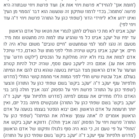
('חומת אנך' להחיד"א פרשת ויחי אות א). ועוד פרשת ויחי שבתורה היא
פרשה 'סתומה', בכדי לרמוז שתיקון זה שנעשה הוא דבר 'הסמוי מן העין'
ואינו ידוע אלא ליחידי הדור ('שפתי כהן על התורה' פרשת ויחי ד"ה עוד
ויחי לפי).
יעקב אבינו לא מת כי השלים לתקן לגמרי את חטאו של אדם הראשון
עד ימיו של יעקב אבינו כל מי שהגיע עתו למות היה מתעטש ומת מיד.
מטעם זה נהגו לומר למי שמתעטש "חיים טובים" משום שלא היה לו
חיים. אך יעקב אבינו ביקש שיהיה חולי לפני מותו של האדם, כדי שיוכל
אדם לצוות את בניו ולא יהיה מחלוקת על הנכסים ('ילקוט חדש' ערך
מיתה אות עג). אמנם היה ליעקב טעם נוסף, שהיה יכול להיות קטרוג
וערעור על אדם הראשון מצד הבריות בטענה שהוא גרם להם את המיתה
בעולם. אבל עכשיו שיש חוֹלי לפני המוות אזי מחמת קושי החוֹלי ('מדרש
תלפיות' ענף יעקב ד"ה 'יעקב ביקש' בשם שפתי כהן על התורה) והצער
('שפתי כהן על התורה' פרשת ויחי על הפסוק 'הנה אביך חולה (רוב בני
האדם הללו מתירים את עצמם למיתה ('מדרש תלפיות' ענף יעקב ד"ה
'יעקב ביקש' בשם שפתי כהן על התורה) ומבקשים מיתה בכל יום, ואין
יותר תרעומת על אדם הראשון. ואם יבוא הנפטר בעצמו בטענה על אדם
הראשון אומרים לו "אתה עצמך שאלת את המיתה!" ('שפתי כהן על
התורה' פרשת ויחי על הפסוק 'הנה אביך חולה'). ודווקא יעקב ביקש את
'החולי' על פי טעם זה, כי הוא היה סוף גלגולו ותיקונו של אדם הראשון
('מדרש תלפיות' ענף יעקב ד"ה 'יעקב ביקש' בשם שפתי כהן על התורה)