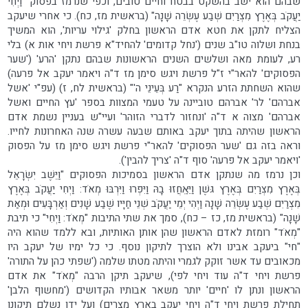
שבהם הוא ישב בהשקט בבטח וחיים טובים, וכפי שנרמז בפסוק "וַיְחִי
יַעֲקֹב בְּאֶרֶץ מִצְרַיִם שְׁבַע עֶשְׂרֵה שָׁנָה" (בראשית מז, כח). כי אחרי שיעקב
הצליח לתקן את חטא אדם הראשון בחלק 'גילוי עריות', הוא המשיך
בנחת ושלוה טו"ב שנים ('נחל קדומים' להחיד"א פרשת ויחי אות א) בלי
רע, לעומת מאה ושלשים השנים הראשונות שבהם נתקן 'הרע' ('שער
הפסוקים' להאר"י ז"ל פרשת ויגש סימן מז ד"ה ויאמר יעקב אל פרעה)
שהוא השחתת הזרע הנקרא "רַע בְּעֵינֵי ה'" (בראשית לח, ז) (עפ"י 'אשל
אברהם' לר' אברהם טוביינה על טעמי המצוות בספר 'עץ החיים ואשל
אברהם' מצוה א ד"ה 'ונחזור לדברי הזוהר' ועיי"ש בעניין נשמת אדם
הראשון שהיתה בתוך יעקב באותם שבעה עשרה שנה האחרונות לחייו.
וראה בזה גם 'שער הפסוקים' להאר"י פרשת ויגש סימן מז על הפסוק
'ויאמר יעקב אל פרעה' סוף ד"ה 'צריך להבין').
וכן נרמז מה שנתקן אדם הראשון בסמיכות הפסוקים "וַיֵּשֶׁב יִשְׂרָאֵל
בְּאֶרֶץ מִצְרַיִם בְּאֶרֶץ גּשֶׁן וַיֵּאָֽחֲזוּ בָהּ וַיִּפְרוּ וַיִּרְבּוּ מְאֹד: וַיְחִי יַעֲקֹב בְּאֶרֶץ
מִצְרַיִם שְׁבַע עֶשְׂרֵה שָׁנָה וַיְהִי יְמֵי יַעֲקֹב שְׁנֵי חַיָּיו שֶׁבַע שָׁנִים וְאַרְבָּעִים וּמְאַת
שָׁנָה" (בראשית מז, כז – כח), סמך את שתי התיבות "מְאֹד: וַיְחִי" כי תיבת
"מְאֹד" רומזת לאדם הראשון שהן אותן האותיות, ובא ללמד שהוא היה
"חי" ביעקב אבינו ולא הוצרך לתיקון נוסף. כי כל ימיו של יעקב היו
מכאובים עד אשר זוקק לגמרי והיתה מטתו שלמה ('שפתי כהן על התורה'
פרשת ויחי ד"ה עוד ויחי לפי), שיעקב תיקן הרבה "מְאֹד" את אדם
הראשון ונתן לו 'חיים' יותר משאר אבותיו הקדושים ('מחשוף הלבן'
תחילת פרשת ויחי ד"ה ויחי יעקב בארץ מצרים) ועל ידו נשלם תיקונו