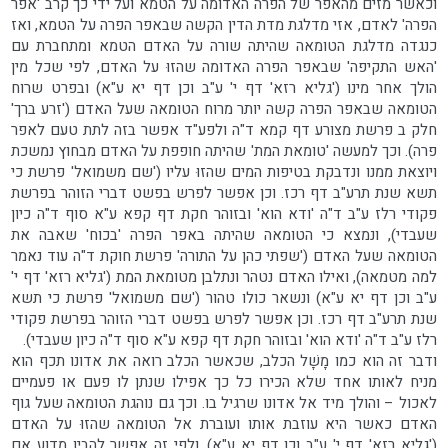
וכאשר מזים מהאפר של הפרה האדומה על הטמא ועל ידי כך קרב 'אפר
הפרה' לאדם, אזי מדלגת מדת הדין הקשה שבאפר הפרה על הטמא, ואז
כנגדה מדלגת הטומאה שהיתה שורה על האדם הטמא ומתחברת עם
'האש התקיפה' שבאפר הפרה האדומה שהזוּ על האדם, לפי שכל מין
הולך אחר מינו ('גליא רזא' דף י' ע"ב וכן דף יא ע"א) ובפרט שרוח
הטומאה שבאפר הפרה קשה יותר מרוח הטומאה שעל האדם ('זרע ברך'
חלק ב פרשת מצורע דף קמא ד"ה ולפע"ד אפשר בזה לתת טעם לאפר
פרה). וכך למעשה 'טומאת המת' שהיתה חופפת על האדם מבחוץ נמשכת
ויוצאת ממנו ונדבקת בטיפות המים שהזוּ עליו ('שם משמואל' פרשת כי
תשא שנת תרע"ב דף רכז. וכן אפשר לפרש בפשט דברי הזוהר בפרשת
פקודי רלז ע"ב ד"ה 'ודא הוא' ובזוהר חקת דף קפא ע"א סוף ד"ה כיון
שעבדי), ונמצא כי הטומאה שהיתה באפר הפרה 'בכוח' שאבה את
הטומאה שעל האדם ('שפתי כהן על התורה' פרשת חוקת ד"ה עוד נאמר
למה מטמאה), ואילו האדם נטהר ונתלבן מטומאת המת ('גליא רזא' דף י'
ע"ב וכן דף יא ע"א) ונשאר כולו טהור ('שם משמואל' פרשת כי תשא
שנת תרע"ב דף רכז. וכן אפשר לפרש בפשט דברי הזוהר בפרשת פקודי
רלז ע"ב ד"ה 'ודא הוא' ובזוהר חקת דף קפא ע"א סוף ד"ה כיון שעבדי).
ודבר זה הוא כמו מָשָׁל הכלב, שכאשר הכלב רואה את אדונו תכף הוא
מניח לאותו אחד שלא הכירו כל כך אפילו שנתן לו פעם או פעמיים
לאכול – והולך מיד אל אדונו שרגיל בו. וכך גם נוהגת הטומאה שעל גוף
האדם כאשר היא עוזבת אותו ועוברת אל הטומאה שהזוּ על האדם
('גליא רזא' דף י' ע"ב וכן דף יא ע"א). ולפי זה אפשר להבין מדוע אם