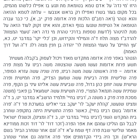
היזוּ 'מי נדה' על אדם טמא בטומאת מת ונגע בו אפילו כלשהו מהמים,
בכל מקום בעוֹר בשרו ואפילו רק בראש אצבעו – עלתה לטמא ההזאה
והוא נטהר (ראה רמב"ם הלכות פרה אדומה פרק יב, א), כי כבר עברה
הטומאה אל הטיפות שנגעו בגוף האדם, והוא אינו זקוק לעוד הזאה על
מנת להיטהר (לדעות נוספות בדרכי טהרת מי נדה ראה 'טעמי המצוות'
להרדב"ז מצוה תלח ד"ה והמילוי והקידוש, וכן 'כלי יקר' במדבר יט, כא,
'עץ החיים' על טעמי המצוות לר' יהודה בן חנין מצוה רלג ד"ה ועל דרך
האמת).
הנטהר באפר פרה אדומה מתקדש מאוד ויכול לעסוק ב'קבלה מעשית'
תשע פרות אדומות נעשו משעה שהצטווה משה רבינו על מצות פרה
אדומה – פרה ראשונה עשה משה רבינו, פרה שניה עשה עזרא הסופר,
פרה שלישית ופרה רביעית עשה שמעון הצדיק, פרה חמישית ופרה
שישית עשה יוחנן כהן גדול, פרה שביעית עשה אליהו עיני בן הקוף, פרה
שמינית עשה חנמאל המצרי, פרה תשיעית עשה ישמעאל בן פאבי (משנה
מסכת פרה פרק ג משנה ה, 'רבינו בחיי' תלמיד הרשב"א במדבר יט, ב ד"ה
ומצינו שנעשו, 'קהלת יעקב' לר' יעקב צבי יאליש במערכת פר ד"ה 'פרה
אדומה' בשם רבינו בחיי), כאשר הפרה התשיעית היתה בתקופה שחרב
בית המקדש השני ('רבינו בחיי' במדבר יט, ב ד"ה ומצינו), וכשגלו ישראל
לבבל הם הוליכו עמהם את אפר הפרה ('זכר דוד' לר' דוד זכות ממודינא
מאמר שלישי שבת פרה דף שמח ע"א ד"ה 'וגם אחר שנחרב הבית' בשם
הרא"ש). וכך היה בידי הקדמונים אפר פרה אדומה גם אחרי שנחרב