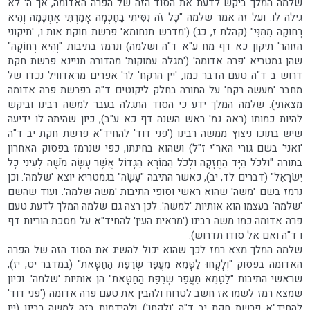
שלמה המלך ביקש לדעת את הסוד הזה של הפרה האדומה, אך ה' לא
גילה לו. ועל זה אמר שלמה "כָּל זֹה נִסִּיתִי בַחָכְמָה אָמַרְתִּי אֶחְכָּמָה וְהִיא
רְחוֹקָה מִמֶּנִּי" (קהלת ז, כג) ('מדרש תנחומא' פרשת חוקת אות ו, 'תיקוני
הזוהר' תיקון כא דף מח ע"א ד"ה ושלמה) ונרמז בתיבות "וְהִיא רְחוֹקָה"
שהן גמטריא 'פרה אדומה' ('מגלה עמוקות' מהדורה תניינא פרשת חקת
דרוש ב ד"ה טעם הדבר כמו, 'יין הרקח' לר' אפרים מראדוויל נכדו של
מחבר 'מעשה רקח' על התורה בחלק ליקוטים ד"ה בפרשת פרה אדומה
מצאתי). שלמה המלך ידע כי הסוד התגלה בעבר למשה רבינו וביקש
להיות כמותו (ראה גמ' ראש השנה דף כא ע"ב), כיון שהיתה לו ידיעה
שיש בתוכו ניצוץ ממשה רבינו ('פני דוד' להחיד"א פרשת חקת יב ד"ה
'ואני' בשם גורי האר"י ז"ל) ושהוא בחינתו, כפי שנרמז בפסוק האחרון
בתורה "וּלְכֹל הַיָּד הַחֲזָקָה וּלְכֹל הַמּוֹרָא הַגָּדוֹל אֲשֶׁר עָשָׂה מֹשֶׁה לְעֵינֵי כָּל
יִשְׂרָאֵל" (דברים לד, יב), כאשר התיבה "עָשָׂה" בגמטריא יוצא 'שלמה'. וכן
נרמז בשם 'משה' שהוא ראשי וסופי התיבות 'משה שלמה'. ועוד שהשם
'שלמה' בעצמו הוא אותיות 'למשה'. לכן רצה גם שלמה המלך לדעת טעם
פרה אדומה כמו משה רבינו ('מראית העין' להחיד"א על מסכת הוריות דף
ו ד"ה ואם אל סודו תדרוש).
שלמה המלך מצא רמז לכך שהוא יכול להשיג את הסוד הזה של הפרה
האדומה בפסוק "וְלָקְחוּ לַטָּמֵא מֵעֲפַר שְׂרֵפַת הַחַטָּאת" (במדבר יט, יז),
שראשי התיבות "לַטָּמֵא מֵעֲפַר שְׂרֵפַת הַחַטָּאת" הן אותיות 'שלמה'. וכיון
שמצא רמז לשמו אז חשב לטרוח ולהבין את טעם פרה אדומה ('פני דוד'
להחיד"א פרשת חקת יב ד"ה 'ולקחו') ולהידמות בזה למשה רבינו (יין