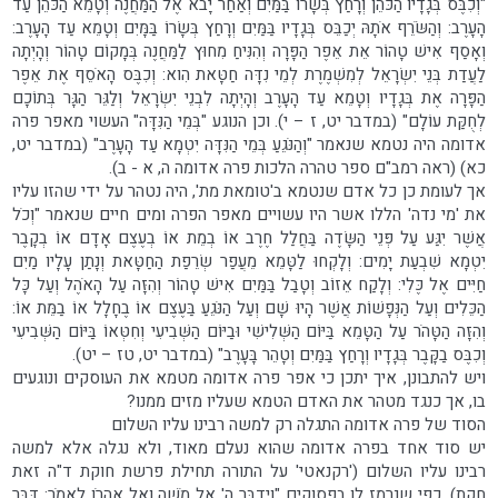
"וְכִבֶּס בְּגָדָיו הַכֹּהֵן וְרָחַץ בְּשָׂרוֹ בַּמַּיִם וְאַחַר יָבֹא אֶל הַמַּחֲנֶה וְטָמֵא הַכֹּהֵן עַד
הָעָרֶב: וְהַשֹּׂרֵף אֹתָהּ יְכַבֵּס בְּגָדָיו בַּמַּיִם וְרָחַץ בְּשָׂרוֹ בַּמָּיִם וְטָמֵא עַד הָעָרֶב:
וְאָסַף אִישׁ טָהוֹר אֵת אֵפֶר הַפָּרָה וְהִנִּיחַ מִחוּץ לַמַּחֲנֶה בְּמָקוֹם טָהוֹר וְהָיְתָה
לַעֲדַת בְּנֵי יִשְׂרָאֵל לְמִשְׁמֶרֶת לְמֵי נִדָּה חַטָּאת הִוא: וְכִבֶּס הָאֹסֵף אֶת אֵפֶר
הַפָּרָה אֶת בְּגָדָיו וְטָמֵא עַד הָעָרֶב וְהָיְתָה לִבְנֵי יִשְׂרָאֵל וְלַגֵּר הַגָּר בְּתוֹכָם
לְחֻקַּת עוֹלָם" (במדבר יט, ז – י). וכן הנוגע "בְּמֵי הַנִּדָּה" העשוי מאפר פרה
אדומה היה נטמא שנאמר "וְהַנֹּגֵעַ בְּמֵי הַנִּדָּה יִטְמָא עַד הָעָרֶב" (במדבר יט,
כא) (ראה רמב"ם ספר טהרה הלכות פרה אדומה ה, א - ב).
אך לעומת כן כל אדם שנטמא ב'טומאת מת', היה נטהר על ידי שהזו עליו
את 'מי נדה' הללו אשר היו עשויים מאפר הפרה ומים חיים שנאמר "וְכֹל
אֲשֶׁר יִגַּע עַל פְּנֵי הַשָּׂדֶה בַּחֲלַל חֶרֶב אוֹ בְמֵת אוֹ בְעֶצֶם אָדָם אוֹ בְקָבֶר
יִטְמָא שִׁבְעַת יָמִים: וְלָקְחוּ לַטָּמֵא מֵעֲפַר שְׂרֵפַת הַחַטָּאת וְנָתַן עָלָיו מַיִם
חַיִּים אֶל כֶּלִי: וְלָקַח אֵזוֹב וְטָבַל בַּמַּיִם אִישׁ טָהוֹר וְהִזָּה עַל הָאֹהֶל וְעַל כָּל
הַכֵּלִים וְעַל הַנְּפָשׁוֹת אֲשֶׁר הָיוּ שָׁם וְעַל הַנֹּגֵעַ בַּעֶצֶם אוֹ בֶחָלָל אוֹ בַמֵּת אוֹ:
וְהִזָּה הַטָּהֹר עַל הַטָּמֵא בַּיּוֹם הַשְּׁלִישִׁי וּבַיּוֹם הַשְּׁבִיעִי וְחִטְּאוֹ בַּיּוֹם הַשְּׁבִיעִי
וְכִבֶּס בַקָּבֶר בְּגָדָיו וְרָחַץ בַּמַּיִם וְטָהֵר בָּעָרֶב" (במדבר יט, טז – יט).
ויש להתבונן, איך יתכן כי אפר פרה אדומה מטמא את העוסקים ונוגעים
בו, אך כנגד מטהר את האדם הטמא שעליו מזים ממנו?
הסוד של פרה אדומה התגלה רק למשה רבינו עליו השלום
יש סוד אחד בפרה אדומה שהוא נעלם מאוד, ולא נגלה אלא למשה
רבינו עליו השלום ('רקנאטי' על התורה תחילת פרשת חוקת ד"ה זאת
חקת), כפי שנרמז לו בפסוקים "וַיְדַבֵּר ה' אֶל מֹשֶׁה וְאֶל אַהֲרֹן לֵאמֹר: דַּבֵּר