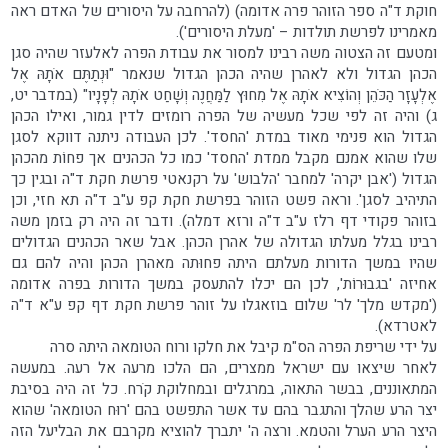
חוקת ד"ה ספר הזוהר פרה אדומה) (להרחבה על היסורים של האדם ראה
מאמרינו לפרשת תולדות – 'מעלת היסורים').
ומטעם זה הצטוה משה רבינו למסור את עבודת הפרה לאלעזר שהיה סגן
הכהן הגדול ולא לאהרן שהיה הכהן הגדול שנאמר "וּנְתַתֶּם אֹתָהּ אֶל
אֶלְעָזָר הַכֹּהֵן וְהוֹצִיא אֹתָהּ אֶל מִחוּץ לַמַּחֲנֶה וְשָׁחַט אֹתָהּ לְפָנָיו" (במדבר יט,
ג) והיה זה לפי שכל מעשיה של הפרה רומזים לדין גמור, ואילו הכהן
הגדול הוא פנימי מאוד במדת 'החסד'. לכן העבודה ניתנה דווקא לסגן
שלו שהוא אמנם מקבל ממדת 'החסד' כמו כל הכהנים אך פחוֹת מהכהן
הגדול ('אבן יקרה' למחבר 'הלבוש' על רקנאטי פרשת חקת ד"ה ובגין כך
התיהיב לסגן'. וראה פשט הזוהר בפרשת חקת קפ ע"ב ד"ה תא חזי, וכן
בזוהר פקודי דף רלז ע"ב ד"ה ורזא דמלה). ודבר זה היה רק בזמן משה
רבינו בגלל מעלתו הגדולה של אהרן הכהן. אבל שאר הכהנים הגדולים
שהיו במשך הדורות מעלתם היתה פחוּתה מאהרן הכהן והיה להם גם
אחיזה 'בגבוּרוֹת', לכן הם יכלו להתעסק במשך הדורות בפרה אדומה
('מקדש מלך' לר' שלום בוזאגלו על זוהר פרשת חקת דף קפ ע"א ד"ה
לאטרדא).
על ידי שריפת הפרה הס"מ קיבל את חלקו ורוח הטומאה היתה סרה
לאחר שיצאו עם ישראל ממצרים, הם הלכו מרעה אל רעה. במעשה
המתאוננים, בבשר התאוה, במרגלים ובמחלוקת קֹרח. כל זה היה בסיבת
יצר הרע שהלך והתגבר בהם עד אשר התפשט בהם 'רוּח הטומאה' שהוא
היצר הרע הערל והטמא. ורצה ה' יתברך להוציא מקרבם את הבליעל הזה