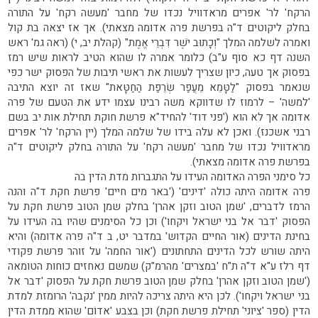
הרקח' לר' אפרים מראדוויל נכדו של מחבר 'מעשה רקח' על התורה
בחלק ליקוטים ד"ה בפרשת פרה אדומה מצאתי). אך אז יצאה בת קול
ואמרה לשלמה המלך "וְכָתוּב יֹשֶׁר דִּבְרֵי אֱמֶת" (קהלת יב, י) (ראה גמ' ראש
השנה דף כא סוף ע"ב) כלומר אמרה לו שהוא הטיב לראות שיש רמז
בפסוק אך טעה, כיון שצריך לעשות את ראשי תיבות של הפסוק ישר כפי
שנאמר בפסוק "לַטָּמֵא מֵעֲפַר שְׂרֵפַת הַחַטָּאת" שאז זה יוצא התיבה
'למשה' – לרמוז לו שדווקא משה רבינו עצמו ידע את הטעם של פרה
אדומה אך לא הוא ('פני דוד' להחיד"א פרשת חוקת תחילת אות יב בשם
רבני אשכנז). ואכן לא עלה בידו של שלמה המלך (יין הרקח' לר' אפרים
מראדוויל נכדו של מחבר 'מעשה רקח' על התורה בחלק ליקוטים ד"ה
בפרשת פרה אדומה מצאתי).
כל סימני הפרה האדומה העידו על התגברות מדת הדין בה
פרה אדומה היתה כולה 'דינים' ('באר מים חיים' פרשת חקת ד"ה והנה
הרמז לדברים, 'שמן הטוב וזקן אהרן' בחלק שמן הטוב פרשת חקת על
הפסוק 'דבר אל בני ישראל ויקחו') וכן כל הסימנים שהיו בה העידו על
בחינת הדינים (אור החיים הקדוש' במדבר יט, ב ד"ה פרה אדומה) והיא
היתה שורש לכל הדינים התחתונים ('אור החמה' על זוהר פרשת פקודי
דף רלז ע"א ד"ה ת"ח 'במצרים' מהרמ"ק) שמשם נאחזים כוחות הטומאה
('שמן הטוב וזקן אהרן' בחלק שמן הטוב פרשת חקת על הפסוק 'דבר אל
בני ישראל ויקחו'). לכן היא היתה צריכה להיות ממין 'נקבה' הרומזת למדת
הדין (ספר 'ציוני' תחילת פרשת חקת) וכן בצבע 'אדוֹם' שהוא ממדת הדין