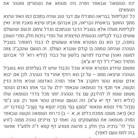
'כח הטומאה' שבאפר הפרה היה מטמא את הטהורים ומטהר את
הטמאים
כל 'הקליפות' בבריאה התגדלו עם דבר טוב שהיה בתוכם כמו האוֹר שיצא
מתוך החוֹשך בראשית הבריאה, וכן אברהם אבינו שיצא מאביו תרח. ואין
לקליפות מעלה אלא בשביל הדבר שבתוכם הגדל עימם. וכשם שהעולם
עושים כבוד לקליפה הגשמית החיצונית של הפרי בזכות חלק הפרי השוכן
בתוכה, כך הוא גם הסטרא אחרא שעושים לו כבוד ו'חנופה' בשביל
הטהרה שהיתה טמונה בו קודם שנברא העולם. זה הטעם שהקב"ה צִווה
למשה ואהרן שידברו לפרעה בלשון של כבוד ('גליא רזא' לר' אברהם
תלמיד האר"י ז"ל דף יא ע"א).
ומשום שיודע הסטרא אחרא שכל הכבוד שיש לו בעליונים הוא בשביל
הטהרה שיצאה ממנו – על כן הוא רודף אחרי צד הטהרה. לכן אם יבוא
אדם שהוא טהור ויתקרב אל אפר הפרה האדומה שהיא מדת הדין
הקשה, אזי תכף צד הטומאה שבאפר ידלג על גבי אותו האדם הטהור
משום שנוח לו להידבק עם צד הטהרה יותר מכל צדדי הטומאה שלו
('גליא רזא' דף יא ע"א). וזה הטעם שאדם טהור אשר רק נגע ב"מֵי
הַנִּדָּה" מיד נטמא שנאמר "וְהַנֹּגֵעַ בְּמֵי הַנִּדָּה יִטְמָא עַד הָעָרֶב" (במדבר יט,
כא) (ראה משנה מסכת כלים א, א – ב) כי רוח הטומאה הקשה שבאפר
הפרה מטמאה את המתעסקים בה. ואחר כך צריכים טהרה ממנה ('זרע
ברך' לר' ברכיה ברך חלק ב פרשת מצורע דף קמא ד"ה ולפע"ד אפשר
בזה לתת טעם לאפר).