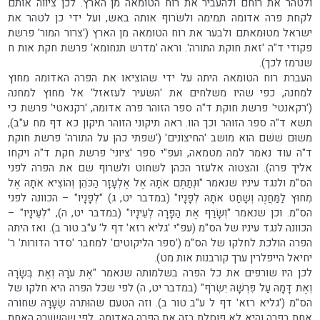
ולטהר את רוחם ולהעביר את רוח הטומאה מן הארץ. לכן ציווה אותם
לקחת פרה אדומה תמימה ולשׂרוף אותה באש, ועל ידי כן לטהר את
ישראל מטוּמאתם ולבער את רוח הטומאה מן הארץ ('צרור המור' פרשת
פקודי ד"ה 'זאת חוקת התורה'. וראה 'מדרש תנחומא' פרשת חקת אות ח
שנרמז לכך).
העברת רוח הטומאה היתה על ידי שהוציאו את הפרה האדומה מחוץ
למחנה, כפי שהיו משלחים את 'השׂעיר לעזאזל' אל מחוץ למחנה
('רקאנטי' פרשת חוקת ד"ה ספר הזוהר פרה אדומה, 'רקנאטי' פרשת כי
תשא ד"ה ספר הזוהר וכך הוו. ראה תיקוני הזוהר תיקון כא דף מח ע"ב),
משוּם שׁשׁם הוא מושב 'החיצוֹנים' ('שפתי כהן על התורה' פרשת חוקת
ד"ה עוד נאמר למה מטמאה, ועפ"י ספר 'ציוני' פרשת חקת ד"ה ויקחו
אליך פרה). והצטוה אלעזר הכהן לשחוט ולשרוף שם את הפרה לפני
הס"מ ולנגד עיניו שנאמר "וּנְתַתֶּם אֹתָהּ אֶל אֶלְעָזָר הַכֹּהֵן וְהוֹצִיא אֹתָהּ אֶל
מִחוּץ לַמַּחֲנֶה וְשָׁחַט אֹתָהּ לְפָנָיו" (במדבר יט, ג) "לְפָנָיו" – הכוונה לפני
הס"מ. וכן שנאמר "וְשָׂרַף אֶת הַפָּרָה לְעֵינָיו" (במדבר יט, ה), "לְעֵינָיו" –
הכוונה לנגד עיניו של הס"מ (עפ"י 'גליא רזא' דף ל' ע"ב טור ב). ואז היתה
הפרה הולכת לחלקו של הס"מ ('ספר הליקוטים' למחבר 'סדר הדורות' ר'
יחיאל הייפלרין ערך קורבנות אות מט).
לכן היו שורפים את כל הפרה בשלמותה שנאמר "אֶת עֹרָהּ וְאֶת בְּשָׂרָהּ
וְאֶת דָּמָהּ עַל פִּרְשָׁהּ יִשְׂרֹף" (במדבר יט, ה) לפי שכל הפרה היא חלקו של
הס"מ ('גליא רזא' דף ל ע"ב טור ב). וזה הטעם שהוּתרה שֵׂעָרָהּ שחוֹרה
אחת בפרה והיא לא פוסלת בזה את הפרה האדומה, לפי שהשׂערה האחת