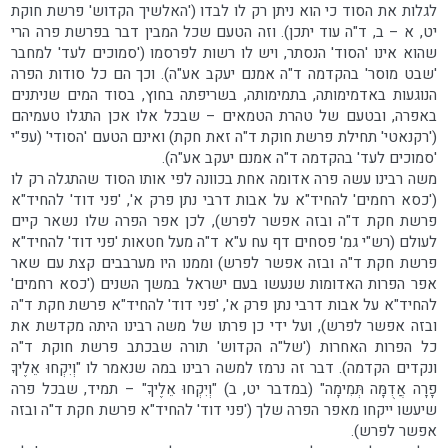
לגלות את הסוד כי הוא ניתן רק לו לבדו ('האלשיך הקדוש' פרשת חוקת
יט, א – ב, ד"ה עוד יתכן). וזה הטעם שכל המבין דבר בפרשת פרה הרי
שהוא אינו 'הסוד' הנסתר, ויש לו רשות לפרסמו ('סמוכים לעד' למחבר
'שבט מוסר' בהקדמה ד"ה אמנם יעקב אע"ה). וכך הם כל סודות הפרה
הנוגעות באדמימותה, בתמימותה, בשריפתה בחוץ, בסוד המים שניתנים
באפרה, ובטעם של טהרת הטמאים – שבכל אלו אכן התגלו טעמיהם
('רקנאטי' תחילת פרשת חוקת ד"ה זאת חקת) ואינם הטעם 'הסודי' (עפ"י
'סמוכים לעד' בהקדמה ד"ה אמנם יעקב אע"ה).
משה רבינו עשה פרה אדומה אחת בכוונה לפי אותו הסוד שהתגלה רק לו
('כסא רחמים' להחיד"א על אבות דרבי נתן פרק א', 'פני דוד' להחיד"א
פרשת חקת ד"ה ובזה אפשר לפרש), לכן אפר הפרה שלו נשאר קיים
לעולם (רש"י גמ' פסחים דף עח ע"א ד"ה מעל חטאות 'פני דוד' להחיד"א
פרשת חקת ד"ה ובזה אפשר לפרש) וממנו היו מערבבים קצת עם שאר
אפר הפרות האדומות שנעשו בעם ישראל במשך השנים ('כסא רחמים'
להחיד"א על אבות דרבי נתן פרק א', 'פני דוד' להחיד"א פרשת חקת ד"ה
ובזה אפשר לפרש), ועל ידי כן פרתו של משה רבינו היתה מקדשת את
כל הפרות האחרות ('של"ה הקדוש' תורה שבכתב פרשת חוקת ד"ה
ונקדים הקדמה). דבר זה נרמז למשה רבינו במה שנאמר לו "וְיִקְחוּ אֵלֶיךָ
פָרָה אֲדֻמָּה תְּמִימָה" (במדבר יט, ב) "וְיִקְחוּ אֵלֶיךָ" – תמיד, שבכל פרה
שיעשו ייקחו מאפר הפרה שלך ('פני דוד' להחיד"א פרשת חקת ד"ה ובזה
אפשר לפרש).