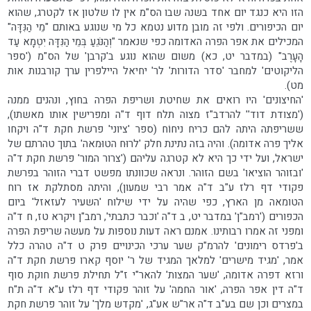
הזו היא כנגד יום אחד בשנה שבו הס"מ אין לו שלטון אז לקטרג, שהוא
יום הכיפורים. ולפי זה מובן מדוע נטמא כל מי שנוגע באותם "מֵי הַנִּדָּה"
המכילים את אפר הפרה האדומה כפי שנאמר "וְהַנֹּגֵעַ בְּמֵי הַנִּדָּה יִטְמָא עַד
הָעָרֶב" (במדבר יט, כא) משום שהוא נוגע ב'קרבן' של הס"מ ('ספר
הליקוטים' למחבר 'סדר הדורות' לר' יחיאל היילפרין ערך קורבנות אות
מט).
'החיצונים' היו רואים את שחיטת ושריפת הפרה בחוץ, ונהנים ממנה
('מצודת דוד'' להרדב"ז מצוה תלח דוף ד"ה ומפרישין אותו מאשתו),
ששריפתה היתה להם כריח ניחוֹח (ספר 'ציוני' פרשת חקת ד"ה ויקחו
אליך פרה אדומה). והיה בזה נתינת חלק 'לרוּח הטוּמאה' בתוך טהרתם של
ישראל, ועל ידי כך היא לא קטרגה עליהם ('צרור המור' פרשת חקת ד"ה
'ובזוהר הוציאו' בשם הזוהר. ונראה שכוונתו מפשט דברי הזוהר בפרשת
פקודי דף רלז ע"ב ד"ה אמר רבי שמעון), והיתה מסתלקת אז רוח
הטומאה מן הארץ, כפי שהיה על ידי שילוח 'השעיר לעזאזל' ביום
הכפורים ('רמב"ן' במדבר יט, ב ד"ה 'וכבר כתבתי', רמב"ן ויקרא טז, ח ד"ה
ומפני זה אמרו רבותינו. אמנם ראה דעות נוספות על מעשה שריפת הפרה
ב'פרדס רימונים' להרמ"ק שער ערכי הכינויים פרק ט ד"ה טהרה כלל
אמר, 'מגיד מישרים' למלאך המגיד של ר' יוסף קארו פרשת חקת ד"ה
ורזא דפרה אדומה, 'שער המצות' להאר"י ז"ל תחילת פרשת חוקת סוף
ד"ה דין אפר הפרה, 'אור החמה' על זוהר פקודי דף רלז ע"א ד"ה ת"ח
במצרים וכן שם בע"ב ד"ה אר"ש אע"ג, 'מקדש מלך' על זוהר פרשת חקת