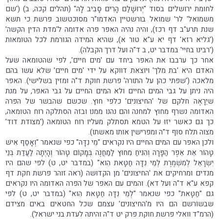
לחומת ירושלים בסוד "יְרוּשָׁלִַם הָרִים סָבִיב לָהּ" (תהלים קכה, ב) ('שם
משמואל' לר' שמואל בורשטיין האדמו"ר מסוכטשוב פרשת כי תשא
שנת תרע"ב דף רכז), והיה נהיה האפר פרה אדומה ל'מדת הדין הקשה'
('גליא רזא' דף יא ע"א טור א), שהיא המידה הגורמת לכל הטומאות
('רבינו בחיי' במדבר יט, ב ד"ה ועל דרך הקבלה).
אחר כך ערבבו את האפר ביחד עם 'מים חיים', לפי שהטומאה שעל
האדם היא 'בת מלך' ויוצאת דווקא על ידי 'מים חיים' שלא עשו בהם
מלאכה ('שפתי כהן על התורה' פרשת חוקת ד"ה ומזין בשלישי). האפר
היה ניתן על גבי המים החיים ולא המים החיים על גבי האפר, על מנת
שיֵרָאֶה חלקם של 'החיצונים' כלפי חוץ. שכשם שהבשר של הפרה
האדומה נשרף מחוץ למחנה והם נהנו ממנו ובזה הסתלקה רוח הטומאה,
כך גם כאשר יזוּ על הטמא תסתלק מעליו רוח הטומאה ('מצודת דוד'
מצוה תלח סוף ד"ה ומפרישין אותו מאשתו).
ולכן האפר עם המים החיים היו נקראים "מֵי נִדָּה" כפי שנאמר "וְאָסַף אִישׁ
טָהוֹר אֵת אֵפֶר הַפָּרָה וְהִנִּיחַ מִחוּץ לַמַּחֲנֶה בְּמָקוֹם טָהוֹר וְהָיְתָה לַעֲדַת בְּנֵי
יִשְׂרָאֵל לְמִשְׁמֶרֶת לְמֵי נִדָּה חַטָּאת הִוא" (במדבר יט, ט) לפי שהם היו
מנדים ומרחיקים את 'החיצונים' מן הקדוּשה (ראה זוהר פרשת חקת דף
קפא ע"א ד"ה ועל דא). והמים עם האפר של הפרה האדומה היו נקראים
גם "חַטָּאת" כפי שנאמר "לְמֵי נִדָּה חַטָּאת הִוא" (במדבר יט, ט) לפי
שבשוֹרשם הם היו מ'החיצונים' עצמם שכל החטאים באים מצידם
(הרמ"ד וואלי פרשת חוקת פרק יט ד"ה והיתה לעדת בני ישראל).