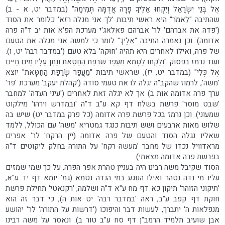
אֶל בְּנֵי יִשְׂרָאֵל וְיִקְחוּ אֵלֶיךָ פָרָה אֲדֻמָּה תְּמִימָה" (במדבר יט, א - ב)
שהתיבה "לֵאמֹר" היא ראשי תיבות 'לך אני מגלה רזא' כלומר את הסוד
('פדה את אברהם' לר' אברהם פאלאג'י מערכת הפ'א אות יב ד"ה פרה
אדומה). וכן נאמרה התיבה "אֵלֶיךָ" לומר כי למשה אני מגלה את הטעם
של פרה, ואילו לאחרים היא תהיה 'חוּקה' בלא טעם ('במדבר רבה' יט, ו).
ועוד נרמז בפסוק "וְלָקְחוּ לַטָּמֵא מֵעֲפַר שְׂרֵפַת הַחַטָּאת וְנָתַן עָלָיו מַיִם חַיִּים
אֶל כֶּלִי" (במדבר יט, יז), שראשי תיבות "מֵעֲפַר שְׂרֵפַת הַחַטָּאת" יוצא
'משה', לרמוז שהקב"ה יגלה לו את טעמי סוֹדה ('קהלת יעקב' מערכת 'פר'
ערך פרה אדומה אות ב) אך לא יגלה זאת לאחרים ('עיני העדה' למחבר
'שבט מוסר' פרשת בשלח דף קא ע"ב ד"ה 'ובמדרש וירהו' מילקוט
שמעוני). וכן נרמז בכל פרשת פרה אדומה (כל פרק במדבר יט) שיש בה
שלוש מאות ארבעים ושש תיבות כנגד גמטריא 'משה' עם הכולל, ללמד
שאליו נגלה הסוד והטעם של פרה אדומה (יין הרקח' לר' אפרים
מראדוויל נכדו של מחבר 'מעשה רקח' על התורה בחלק ליקוטים ד"ה
בפרשת פרה אדומה מצאתי).
הסוד שקיבל משה רבינו היה בעניין טהרת אפר הפרה, על כך שמי שמזים
עליו מי נדה נטהר ואילו הנוגע במי הנדה נטמא (גמ' יומא דף יד ע"א,
'תיקוני הזוהר' תיקון כא דף מח ע"א ד"ה ושלמה, 'רקנאטי' תחילת פרשת
חוקת דף קפב ע"ב, ראה 'במדבר רבה' יט אות ה), כי דבר זה הוא
מנפלאות ה' יתברך, לעשות דבר והיפוכו ('דרשות על התורה' לר' יהושע
אבן שועיב תלמיד הרמב"ן דף סח ע"ב טור ב). ונאסר על משה רבינו