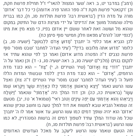
(רמב"ן במדבר יט, ב. ראה 'שער המצות' להאר"י ז"ל תחילת פרשת חקת,
וכן 'רקנאטי' פרשת חקת ד"ה ספר הזוהר פרה אדומה) כי כל דבר 'אדוֹם'
מורה על מדת הדין ('בראשית רבה' פרשת תולדות סג, ח), כמו בברית
מילה שהמוהל מושך את 'הדינים' על ידי מציצת הדם של התינוק במקום
שהוא מל ועושה זאת לאחר ששׂם יין אדוֹם בפיו, כי מצא מין את מינו
('כנפי יונה' להרמ"ע מפאנו חלק חמישי סוף סימן כח).
לכן הנביא אמר כלפי ה' יתברך "מַדּוּעַ אָדֹם לִלְבוּשֶׁךָ" (ישעיה סג, ב)
כלומר "מדוע אתה מלובש בדין?" ('עיני העדה' למחבר 'שבט מוסר' סוף
פרשת נצבים ד"ה הפטרה מדוע אדום) ואמר כך לפי שהוא עתיד אז
לנקום בגוים (מלבי"ם ישעיה סג, ב. ראה ישעיה סג, ג- ד). וכן נאמר על ה'
יתברך "דּוֹדִי צַח וְאָדוֹם" (שיר השירים ה, י) "צַח" – הוא כנגד מדת
הרחמים, "אָדוֹם" – הוא כנגד מדת הדין. ללמד שבשתי המדות הללו
פועל ה' ('עיני העדה' למחבר 'שבט מוסר' שיר השירים ד"ה צח). ואצל
עשו הרשע נאמר "וַיֵּצֵא הָרִאשׁוֹן אַדְמוֹנִי כֻּלּוֹ כְּאַדֶּרֶת שֵׂעָר וַיִּקְרְאוּ שְׁמוֹ
עֵשָׂו" (בראשית כה, כה). וכן דוד המלך היה "אַדְמוֹנִי" שנאמר "וַיִּשְׁלַח
וַיְבִיאֵהוּ וְהוּא אַדְמוֹנִי עִם יְפֵה עֵינַיִם וְטוֹב רֹאִי" (שמואל א' טז, יב). מטעם
זה שמואל הנביא שבא למשוח את דוד למלך טעה בו וחשב שכיון שהוא
'אדוֹם' הוא יהיה שופך דמים כמו עשו הרשע, עד אשר אמר לו ה' יתברך
שכל מה שדוד המלך עתיד לשפוך דמים זה ברשות הסנהדרין, לא כמו
עשו הרשע ('בראשית רבה' פרשת תולדות סג, ח).
וזה הטעם שאמר עשו הרשע ליעקב על מאכל העדשים האדומים