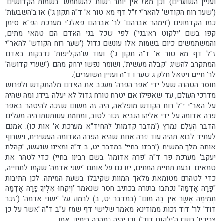
ועניין השוערים). וכן מאז אין יותר רשות להשתמש 'בשמות הקדוֹשים'
('שער רוח הקודש' להאר"י ז"ל דף מא טור א' ד"ה תקון ג') או ב'השבעוֹת'
כמו הקדמונים ('וימהר אברהם' לר' אברהם פאלג'י מערכת הפ"א סימן
קפו בשם 'ילקוט ראובני') לפי שכל בני האדם הם טמאי מתים,
והמשתמשים כיום בשמות אלו עונשם גדול ('שער רוח הקודש' להאר"י
ז"ל דף מא טור א' ד"ה תקון ג'). ועוד ש'הקליפות' נדבקות באדם
המתקרב להשיג 'קבלה מעשית', ושומר נפשו ירחק מהם ('שערי קדושה'
לר' חיים ויטאל חלק ג שער ו ד"ה ועניין השוערים).
חוסר הטהרה שעל ידי 'אפר הפרה' מעכב את האדם מלהתקדש ולפרוֹשׁ
מדרכי העולם, עד שאפילו אם יטרח טורח גדול לא יעלה בידו. ומה שהיה
על האר"י ז"ל רוח הקודש מופלאה, היה זה משום שזכה להיטהר באפר
פרה אדומה על ידי אליהו הנביא זכור לטוב, ומחמת ענוותנותו היה מעלים
הדבר הֶעְלֵם נמרץ ('מדבר קדמות' להחיד"א מערכת א' אות כו). אמנם
לעתיד לבוא תהיה עוד פרה אחת שהיא הפרה האדוּמה העשירית, וישרוף
אותה מלך המשיח ('רבינו בחיי' במדבר יט, ב ד"ה ומצינו שנעשו, 'קהלת
יעקב' מערכת פר ד"ה 'פרה אדומה' בשם רבינו בחיי) כדי לטהר את
טמאים. ובעת תחיית המתים, יזו גם על אותם 'ישני אדמה' שקמו לתחייה,
כדי לטהרם מטומאת מלאך המוות שקיבלו בשעת המיתה. לכן התיבות
"פָרָה אֲדֻמָּה" נכתבו בתורה בכתיב חסר שנאמר "וְיִקְחוּ אֵלֶיךָ פָרָה אֲדֻמָּה
תְּמִימָה אֲשֶׁר אֵין בָּהּ מוּם" (במדבר יט, ב) לרמוז על 'ישני אדמה' ('זכר
דוד' לר' דוד זכות ממודינא מאמר שלישי דף שמז ע"ב ד"ה 'אשר על כן
צריכין' בשם ה'ילקוט דוד'). וכן יהיה במהרה בימינו, אמן.