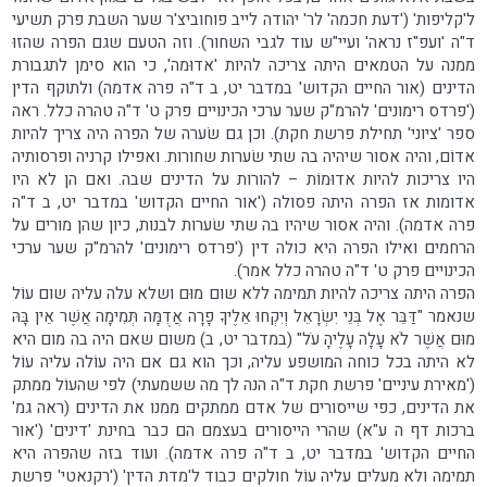
ל'קליפות' ('דעת חכמה' לר' יהודה לייב פוחוביצ'ר שער השבת פרק תשיעי
ד"ה 'ועפ"ז נראה' ועיי"ש עוד לגבי השחור). וזה הטעם שגם הפרה שהזוּ
ממנה על הטמאים היתה צריכה להיות 'אדוּמה', כי הוא סימן לתגבורת
הדינים (אור החיים הקדוש' במדבר יט, ב ד"ה פרה אדמה) ולתוקף הדין
('פרדס רימונים' להרמ"ק שער ערכי הכינויים פרק ט' ד"ה טהרה כלל. ראה
ספר 'ציוני' תחילת פרשת חקת). וכן גם שׂערה של הפרה היה צריך להיות
אדוֹם, והיה אסור שיהיה בה שתי שׂערות שחורות. ואפילו קרניה ופרסותיה
היו צריכות להיות אדוּמוֹת – להורות על הדינים שבה. ואם הן לא היו
אדומות אז הפרה היתה פסולה ('אור החיים הקדוש' במדבר יט, ב ד"ה
פרה אדמה). והיה אסור שיהיו בה שתי שׂערות לבנות, כיון שהן מורים על
הרחמים ואילו הפרה היא כולה דין ('פרדס רימונים' להרמ"ק שער ערכי
הכינויים פרק ט' ד"ה טהרה כלל אמר).
הפרה היתה צריכה להיות תמימה ללא שום מוּם ושלא עלה עליה שום עוֹל
שנאמר "דַּבֵּר אֶל בְּנֵי יִשְׂרָאֵל וְיִקְחוּ אֵלֶיךָ פָרָה אֲדֻמָּה תְּמִימָה אֲשֶׁר אֵין בָּהּ
מוּם אֲשֶׁר לֹא עָלָה עָלֶיהָ עֹל" (במדבר יט, ב) משום שאם היה בה מום היא
לא היתה בכל כוחה המושפע עליה, וכך הוא גם אם היה עוֹלה עליה עוֹל
('מאירת עיניים' פרשת חקת ד"ה הנה לך מה ששמעתי) לפי שהעוֹל ממתק
את הדינים, כפי שייסורים של אדם ממתקים ממנו את הדינים (ראה גמ'
ברכות דף ה ע"א) שהרי הייסורים בעצמם הם כבר בחינת 'דינים' ('אור
החיים הקדוש' במדבר יט, ב ד"ה פרה אדמה). ועוד בזה שהפרה היא
תמימה ולא מעלים עליה עוֹל חולקים כבוד ל'מדת הדין' ('רקנאטי' פרשת