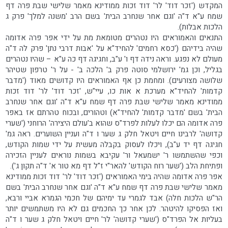
המקדש ('זכר דוד' לר' דוד זכות ממודינא מאמר שלישי שבת פרה דף
שמח ע"א ד"ה 'וגם אחר שנחרב הבית' בשם הרב 'משנה למלך' פרק ג
הלכות אבלות).
התנאים והאמוראים היו נטהרים מטומאת מת על ידי אפר פרה אדומה
שהיה בידיהם ('כסא רחמים' להחיד"א על 'אבות דרבי נתן' פרק לה ד"ה
מעולם לא נפגע. וראה נידה דף ו' ע"ב, וחגיגה דף כה ע"א – שהיו נטהרים
בגליל, וכן גמ' ירושלמי סוטה פרק ב' הלכה ב' - על ר' טרפון שטיהר
שלושה מצורעים). ומחמת כן אף האמוראים היו קדושים מאוד ('מדבר
קדמות' להחיד"א מערכת א אות כו, עיי"ש, 'זכר דוד' לר' דוד זכות
ממודינא מאמר שלישי שבת פרה דף שמח ע"א ד"ה 'וגם אחר שנחרב
הבית' בשם 'מדבר קדמות' להחיד"א) וטהורים, ובכוח טהרתם אז באפר
פרה אדומה הם יכלו לעלות לפרד"ס שהוא ב'עולם היצירה' הרוחני ('שערי
קדושה' לרבינו חיים ויטאל חלק ג שער ו ד"ה ועניין השוערים. ראה גמ'
חגיגה דף יד ע"ב), ויכלו לעסוק בקבלה מעשית על ידי שמות הקודש,
וכפי שהשתמשו ר' ישמעאל ור' עקיבא בשמות נוראים לעניין הזכירה
ופתיחת הלב ('שער רוח הקודש' להאר"י ז"ל דף מא טור א' ד"ה תקון ג').
אפר פרה אדומה שהיה בימי האמוראים ('זכר דוד' לר' דוד זכות ממודינא
מאמר שלישי שבת פרה דף שמח ע"א ד"ה 'וגם אחר שנחרב הבית' בשם
הר"ש הלכות חלה) אבד לגמרי עד ימיהם של חכמי הגמרא אביי ורבא,
ואז הפסיקו להיטהר. לכן אחר כך החכמים גם לא היו משתמשים יותר
בעליות אל הפרד"ס ('שערי קדושה' לר' חיים ויטאל חלק ג שער ו ד"ה