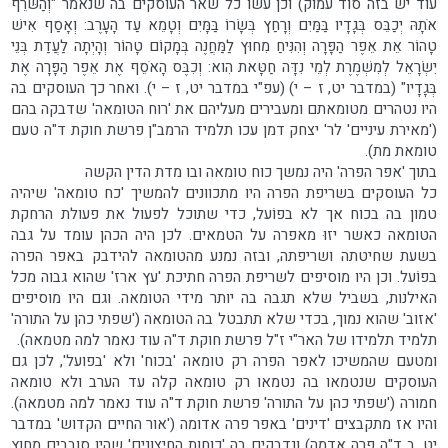
עוד יש בזה סוד עמוק) וכן עשו כל שאר העוסקים בה שנאמר "וְהַשֹּׂרֵף
אֹתָהּ יְכַבֵּס בְּגָדָיו בַּמַּיִם וְרָחַץ בְּשָׂרוֹ בַּמָּיִם וְטָמֵא עַד הָעָרֶב: וְאָסַף אִישׁ
טָהוֹר אֵת אֵפֶר הַפָּרָה וְהִנִּיחַ מִחוּץ לַמַּחֲנֶה בְּמָקוֹם טָהוֹר וְהָיְתָה לַעֲדַת בְּנֵי
יִשְׂרָאֵל לְמִשְׁמֶרֶת לְמֵי נִדָּה חַטָּאת הִוא: וְכִבֶּס הָאֹסֵף אֶת אֵפֶר הַפָּרָה אֶת
בְּגָדָיו" (במדבר יט, ז – י) (עפ"י במדבר יט, ז – י). ואחר כך העוסקים בה
היו נטהרים מטומאתם ומעבירים מעליהם את 'רוח הטומאה' שדבקה בהם
('מאירת עיניים' לר' יצחק דמן עכו תלמיד הרמב"ן פרשת חוקת ד"ה טעם
טומאת מת).
בתוך 'אפר הפרה' היה נמשך כוח טומאה ובו מדת הדין הקשה
כל העוסקים בשריפת הפרה היו מתכוונים להמשיך 'כח טומאה' שיהיה
טמון בה בכוח אך לא בפוֹעל, כדי שתוכל לפעול את פעולת הרחקת
הטומאה כאשר יזוּ מאפרה על הטמאים. לכן היה הכהן עומד על גבה
בשעת שחיטתה ושריפתה, ובזה נמנע מהטומאה להידבק באפר הפרה
בפוֹעל. וכן היו מוסיפים לשריפת הפרה חתיכת 'עץ ארז' שהוא גבוה מכל
האילנות, בשביל שלא תגבה בה יותר מידי הטומאה. וגם היו מוסיפים
'אזוב' שהוא נמוך, בכדי שלא תתבטל בה הטומאה ('שפתי כהן על התורה'
תלמיד תלמידו של האר"י ז"ל פרשת חוקת ד"ה עוד נאמר למה מטמאה).
ומטעם שהמשיכו לאפר הפרה רק טומאה 'בכוח' ולא 'בפועל', לכן גם
העוסקים שנטמאו בה נטמאו רק טומאה קלה עד הערב ולא טומאה
חמורה ('שפתי כהן על התורה' פרשת חוקת ד"ה עוד נאמר למה מטמאה).
והיו אז מתקבצים 'דינים' באפר פרה אדומה ('אור החיים הקדוש' במדבר
יט, ב ד"ה פרה אדמה) ונדבקים בה 'כוחות החיצונים' שהיו סובבים מחוץ