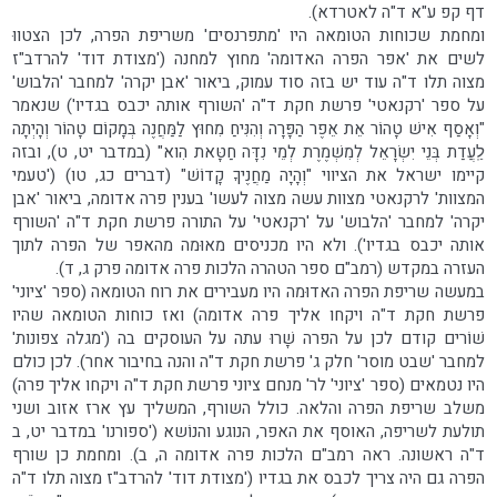
דף קפ ע"א ד"ה לאטרדא).
ומחמת שכוחות הטומאה היו 'מתפרנסים' משריפת הפרה, לכן הצטווּ
לשים את 'אפר הפרה האדומה' מחוץ למחנה ('מצודת דוד' להרדב"ז
מצוה תלו ד"ה עוד יש בזה סוד עמוק, ביאור 'אבן יקרה' למחבר 'הלבוש'
על ספר 'רקנאטי' פרשת חקת ד"ה 'השורף אותה יכבס בגדיו') שנאמר
"וְאָסַף אִישׁ טָהוֹר אֵת אֵפֶר הַפָּרָה וְהִנִּיחַ מִחוּץ לַמַּחֲנֶה בְּמָקוֹם טָהוֹר וְהָיְתָה
לַֽעֲדַת בְּנֵי יִשְׂרָאֵל לְמִשְׁמֶרֶת לְמֵי נִדָּה חַטָּאת הִוא" (במדבר יט, ט), ובזה
קיימו ישראל את הציווי "וְהָיָה מַחֲנֶיךָ קָדוֹשׁ" (דברים כג, טו) ('טעמי
המצוות' לרקנאטי מצוות עשה מצוה לעשו' בענין פרה אדומה, ביאור 'אבן
יקרה' למחבר 'הלבוש' על 'רקנאטי' על התורה פרשת חקת ד"ה 'השורף
אותה יכבס בגדיו'). ולא היו מכניסים מאוּמה מהאפר של הפרה לתוך
העזרה במקדש (רמב"ם ספר הטהרה הלכות פרה אדומה פרק ג, ד).
במעשה שריפת הפרה האדוּמה היו מעבירים את רוח הטומאה (ספר 'ציוני'
פרשת חקת ד"ה ויקחו אליך פרה אדומה) ואז כוחות הטומאה שהיו
שׁוֹרים קודם לכן על הפרה שָׁרוּ עתה על העוסקים בה ('מגלה צפונות'
למחבר 'שבט מוסר' חלק ג' פרשת חקת ד"ה והנה בחיבור אחר). לכן כולם
היו נטמאים (ספר 'ציוני' לר' מנחם ציוני פרשת חקת ד"ה ויקחו אליך פרה)
משלב שריפת הפרה והלאה. כולל השורף, המשליך עץ ארז אזוב ושני
תולעת לשריפה, האוסף את האפר, הנוגע והנוֹשא ('ספורנו' במדבר יט, ב
ד"ה ראשונה. ראה רמב"ם הלכות פרה אדומה ה, ב). ומחמת כן שורף
הפרה גם היה צריך לכבס את בגדיו ('מצודת דוד' להרדב"ז מצוה תלו ד"ה