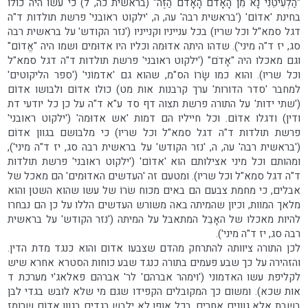
"הַלְעִיטֵנִי נָא מִן הָאָדֹם הָאָדֹם הַזֶּה" (בראשית כה, ל) כי עשו היה כולו
בחינת 'אדוֹם' ('בראשית רבה' עה, ה, 'ילקוט ראובני' פרשת תולדות ד"ה
דגל סמא"ל וכל שריו) בכל ענייניו וקנייניו ('נזר הקודש' על בראשית רבה
סג, יז ד"ה מיני'). שדהו היתה אדוּמה וכליו היו אדוּמים ושמו היה "אֱדוֹם"
וגם מאכלו היה "אָדֹם" ('ילקוט ראובני' פרשת תולדות ד"ה דגל סמא"ל
וכל שריו). והוא כמו שָׂרוֹ הס"מ, שהוא גם 'אדמוֹני' ('ספר הליקוטים'
למחבר 'סדר הדורות' ערך קרבנות אות מט) כולו אדוֹם ולבושו אדוֹם
('שתי ידות' על התורה פרשת תצוה דף סד ע"א ד"ה על כן כל יודעי דת
ודין) ודגלו אדוֹם. וכל חייליו הם דמות 'אש אדוּמה' ('ילקוט ראובני'
פרשת תולדות ד"ה דגל סמא"ל וכל שריו) כי מלבושם בגוון אדוֹם
('בראשית רבה' עה, ה, 'נזר הקודש' על בראשית רבה סג, יז ד"ה מיני'),
ומהותם וכל מיני אצילותם הוא 'אדוֹם' ('ילקוט ראובני' פרשת תולדות
ד"ה דגל סמא"ל וכל שריו). ומטעם זה 'העדשים האדוּמים' הם מאכל של
אבלים, כי מחמת צבעם הם באים מכוח שׂרוֹ של עשו שהוא השטן והוא
מלאך המוות, וכיון שהמיתה באה משורש העדשים הללו על כן הם נבחרו
להיות מאכלו של האָבֵל המתאבל על המיתה ('נזר הקודש' על בראשית
רבה סג, יז ד"ה מיני').
לכן התורה ציוותה להתרחק מהדם שצבעו אדום והוא כנגד מדת הדין.
והזהירה על כך שבע פעמים בתורה כנגד שבע כוחות הסטרא אחרא שיש
לקליפת עשו האדמוני ('וימהר אברהם' לר' אברהם פאלאג'י מערכת ד
אות שכא). ומשום כך המקובלים הקפידו שגם מי שלא לובש בגדי לבן
בשבת אלא גוונים אחרים, בכל אופן לא ילבש בגדים בגוון אדוֹם שרומז