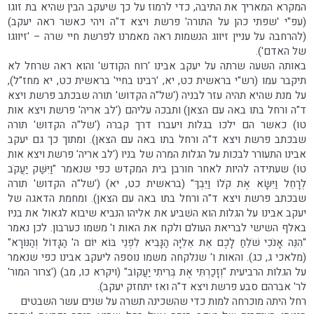
המקרא המאריך את התיבה, כדי לרמוז על כך שיעקב הבין שהיא בת זוגו
(עפ"י 'שפתי כהן על התורה' פרשת ויצא ד"ה ויהי כאשר ראה יעקב)
(להרחבה על עניין זיווג הנשמות ראה מאמרנו לפרשת חיי שרה – 'זיווגו
של האדם').
באותה השעה שרתה על יעקב אבינו 'רוח הקודש' והוא ראה שרחל לא
תיקבר עמו (רש"י בראשית כט, יא, 'רבינו בחיי' בראשית כט, יא מחז"ל),
על מנת שהיא תהיה עזר לבניה ('של"ה הקדוש' תורה שבכתב פרשת ויצא
ד"ה ורחל בתו באה עם הצאן) ותבכה עליהם ('לב אריה' פרשת ויצא אות
טו) כאשר הם ילכו בגלות ויעברו דרך קברה ('של"ה הקדוש' תורה
שבכתב פרשת ויצא ד"ה ורחל בתו באה עם הצאן). ומתוך כך גם יעקב
אבינו התעורר לבכות על הגלות המרה של בניו ('לב אריה' פרשת ויצא אות
טו) שעתידה להיות לאחר חורבן בית המקדש כפי שנאמר "וַיִּשַּׁק יַעֲקֹב
לְרָחֵל וַיִּשָּׂא אֶת קֹלוֹ וַיֵּבְךּ" (בראשית כט, יא) ('של"ה הקדוש' תורה
שבכתב פרשת ויצא ד"ה ורחל בתו באה עם הצאן). ומחמת הדאגה של
יעקב אבינו על הגלות הוא השׁביע את אליהו הנביא שיבוא לגאול את בניו
באלף השישי לבריאת העולם ולקח את האות ו' משמו כערבון. לכן נאמר
"הִנֵּה אָנֹכִי שֹׁלֵחַ לָכֶם אֵת אֵלִיָּה הַנָּבִיא לִפְנֵי בּוֹא יוֹם ה' הַגָּדוֹל וְהַנּוֹרָא"
(מלאכי ג, כג). והאות ו' שנלקחה משמו נוספה ליעקב אבינו כפי שנאמר
על הגלות הרביעית "וְזָכַרְתִּי אֶת בְּרִיתִי יַעֲקוֹב" (ויקרא כו, מב) ('צרור המור'
לר' אברהם סבע פרשת ויצא ד"ה ואז יתחזק יעקב).
רחל היתה מוכרחה למות כדי שהשכינה תשרה על שנים עשר השבטים