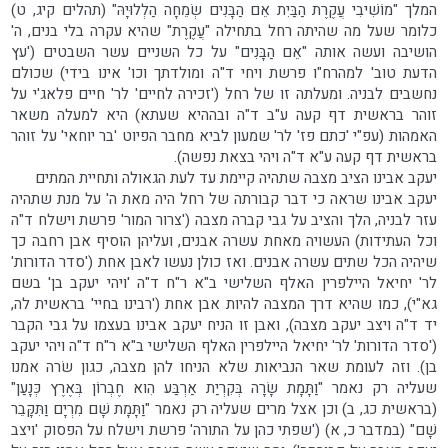
המלך "מוֹשִׁיבִי עֲקֶרֶת הַבַּיִת אֵם הַבָּנִים שְׂמֵחָה הַלְלוּיָהּ" (תהלים קיג, ט)
כלומר שעל מה שהיתה רחל בתחילה "עֲקֶרֶת" שהיא עקרה בלי בנים, ה'
הושיבה ועשה אותה "אֵם הַבָּנִים" על כל השניים עשר השבטים ('עץ
הדעת טוב' למהרח"ו פרשת ויחי ד"ה ומולדתך וכו' אינו בידי) שכולם
נחשבים לבניה. ומעלתה זו של רחל ('זכירה לחיים' לר' חיים פלאג'י על
זוהר בראשית דף קעה ע"ב ד"ה ובההיא שעתא) היא למעלה משאר
האמהות (עפ"י 'כתם פז' לר' שמעון לביא מחבר הפיוט 'בר יוחאי' על זוהר
בראשית דף קעה ע"א ד"ה ויהי בצאת נפשה).
יעקב אבינו הציב מצבה שתהיה קיימת עד לעת הגאולה ותחיית המתים
יעקב אבינו שראה כי דבר קבורתה של רחל היה מאת ה' על מנת שתהיה
עזר לבניה, הלך והציב על גבי קברה מצבה ('צרור המור' פרשת וישלח ד"ה
וכל העתידות) העשויה מאחת עשרה אבנים, ועליהן הוסיף אבן רחבה כך
שיהיה הכל שתים עשרה אבנים. ואז כולן נעשו לאבן אחת ('סדר הדורות'
לר' יחיאל היילפרין האלף השלישי ב"א ר"ח ד"ה 'ויהי יעקב בן' בשם
גא"י), כמו שהיא דרך המצבה להיות אבן אחת ('רבינו בחיי' בראשית לה,
יד ד"ה ויצב יעקב מצבה), ואבן זו הניח יעקב אבינו בעצמו על גבי הקבר
('סדר הדורות' לר' יחיאל היילפרין האלף השלישי ב"א ר"ח ד"ה ויהי יעקב
בן). וזה לעומת שאר הנביאות שלא הניחו להן מצבה, כגון שׂרה אמנו
שעליה רק נאמר "וַתָּמָת שָׂרָה בְּקִרְיַת אַרְבַּע הִוא חֶבְרוֹן בְּאֶרֶץ כְּנָעַן"
(בראשית כג, ב) וכן אצל מרים שעליה רק נאמר "וַתָּמָת שָׁם מִרְיָם וַתִּקָּבֵר
שָׁם" (במדבר כ, א) ('שפתי כהן על התורה' פרשת וישלח על הפסוק 'ויצב