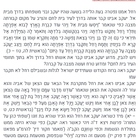
רחל אמנו נפטרה בעת הלידה בשעה שהיו יעקב ובני משפחתו בדרך מבית
אל. יעקב אבינו קבר אותה בדרך לעיר בית לחם והציב על מקום קבורתה
מצבה כפי שנאמר "וַיִּסְעוּ מִבֵּית אֵל וַיְהִי עוֹד כִּבְרַת הָאָרֶץ לָבוֹא אֶפְרָתָה
וַתֵּלֶד רָחֵל וַתְּקַשׁ בְּלִדְתָּהּ: וַיְהִי בְהַקְשֹׁתָהּ בְּלִדְתָּהּ וַתֹּאמֶר לָהּ הַמְיַלֶּדֶת אַל
תִּירְאִי כִּי גַם זֶה לָךְ בֵּן: וַיְהִי בְּצֵאת נַפְשָׁהּ כִּי מֵתָה וַתִּקְרָא שְׁמוֹ בֶּן אוֹנִי וְאָבִיו
קָרָא לוֹ בִנְיָמִין: וַתָּמָת רָחֵל וַתִּקָּבֵר בְּדֶרֶךְ אֶפְרָתָה הִוא בֵּית לָחֶם: וַיַּצֵּב יַעֲקֹב
מַצֵּבָה עַל קְבֻרָתָהּ הִוא מַצֶּבֶת קְבֻרַת רָחֵל עַד הַיּוֹם" (בראשית לה, טז – כ).
ויש להבין, מדוע יעקב אבינו קבר את אשתו רחל בדרך ולא בתוך תחומי
העיר בית לחם? ומדוע טרח ועשה מצבה על קברה?
יעקב ראה ברוח הקודש שעתידים ישראל לגלות ובשבילם רחל לא תקבר
עמו
יעקב אבינו ראה את רחל מתקרבת אל הבאר עם הצאן של אביה והוא
עזר לה והשקה את הצאן שנאמר "עוֹדֶנּוּ מְדַבֵּר עִמָּם וְרָחֵל בָּאָה עִם הַצֹּאן
אֲשֶׁר לְאָבִיהָ כִּי רֹעָה הִוא: וַיְהִי כַּאֲשֶׁר רָאָה יַעֲקֹב אֶת רָחֵל בַּת לָבָן אֲחִי אִמּוֹ
וְאֶת צֹאן לָבָן אֲחִי אִמּוֹ וַיִּגַּשׁ יַעֲקֹב וַיָּגֶל אֶת הָאֶבֶן מֵעַל פִּי הַבְּאֵר וַיַּשְׁקְ אֶת
צֹאן לָבָן אֲחִי אִמּוֹ: וַיִּשַּׁק יַעֲקֹב לְרָחֵל וַיִּשָּׂא אֶת קֹלוֹ וַיֵּבְךְּ" (בראשית כט, ט
– יא). מיד כשראה יעקב את רחל הוא הכיר שהיא בת זוגו ('שפתי כהן על
התורה' פרשת ויצא ד"ה ויהי כאשר ראה יעקב) כפי שהיא היתה ממש
בתולדת הנשמות וכפי שֶׁזִּוְּגָם הקב"ה ('מאמר חקור דין' להרמ"ע מפאנו
חלק ד פרק יז). מטעם זה התיבה "וַיְהִ֡י" שבפסוק מוּטעמת בטעם מטעמי