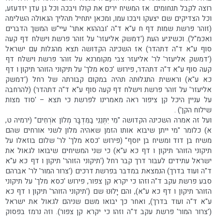
רוצה לקבל תנחומים. אז המשיח ירים את קולו ויבכה וכל גן עדן יזדעזע,
וכל הצדיקים שם יצעקו ויבכו עמו, ומכאן יתחיל תהליך הגאולה השלימה
(זוהר פרשת שמות דף ח ע"א ד"ה 'ובההוא אתר' עיי"ש המשך הדברים
ואכמ"ל). וכשיגיע העת ('דמשק אליעזר' על זוהר פרשת וישלח דף קעה
סוף ע"א ד"ה דתהדר) אז השכינה הקדושה תצא מהגלות עִם ישראל
('דמשק אליעזר' לר' אליעזר צבי מקומרנא על זוהר פרשת וישלח דף
קעה סוף ע"א ד"ה דתהדר, פירוש 'כסא מלך' על תיקוני הזוהר תיקון ו דף
כא ע"א) וראשית התגלוּתה תהיה במקום קבורתה של רחל ('דמשק
אליעזר' על זוהר פרשת וישלח דף קעה סוף ע"א ד"ה דתהדר) (להרחבה
על עניין היכל קן ציפור ראה מאמרינו לפרשת כי תצא – 'סוד מצות
שילוח הקן') .
ועל זה אמרה השכינה הקדושה "מִי יִתְּנֵנִי בַמִּדְבָּר מְלוֹן אֹרְחִים" (ירמיה ט,
א) כלומר "מי ייתן שיבוא אותו הזמן שאהיה מלון לשני אורחים שהם
משיח בן דוד ומשיח בן יוסף" (פירוש 'כסא מלך' לר' שלום בוזאלו על
תיקוני הזוהר תיקון ו דף כא ע"א) כי שני המשיחים שיבואו לגאול את
ישראל עתידים לעבור דרך קבר רחל ('תיקוני הזוהר' תיקון ו דף כא ע"א
ד"ה ועוד בדרך) הנמצאת במדבר בפרשת דרכים ('צרור המור' לר' אברהם
סבע פרשת עקב ד"ה וזהו כי יקרא קן צפור, פירוש 'כסא מלך' על תיקוני
הזוהר תיקון ו דף כא ע"א), והם יָלוּנוּ שם ('תיקוני הזוהר' תיקון ו דף כא
ע"א ד"ה ועוד בדרך), ואחר כך יבואו משם שניהם לגאול את ישראל
('צרור המור' פרשת עקב ד"ה וזהו כי יקרא קן צפור). וזה נרמז בפסוק