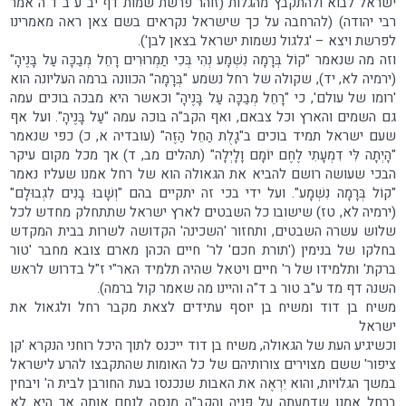
ישראל לבוא ולהתקבץ מהגלות (זוהר פרשת שמות דף יב ע"ב ד"ה אמר
רבי יהודה) (להרחבה על כך שישראל נקראים בשם צאן ראה מאמרינו
לפרשת ויצא – 'גלגול נשמות ישראל בצאן לבן').
וזה מה שנאמר "קוֹל בְּרָמָה נִשְׁמָע נְהִי בְּכִי תַמְרוּרִים רָחֵל מְבַכָּה עַל בָּנֶיהָ"
(ירמיה לא, יד), שקולה של רחל נשמע "בְּרָמָה" הכוונה ברמה העליונה הוא
'רומו של עולם', כי "רָחֵל מְבַכָּה עַל בָּנֶיהָ" וכאשר היא מבכה בוכים עמה
גם השמים והארץ וכל צבאם, ואף הקב"ה בוכה עמה "עַל בָּנֶיהָ". ועל אף
שעם ישראל תמיד בוכים ב"גָלֻת הַחֵל הַזֶּה" (עובדיה א, כ) כפי שנאמר
"הָיְתָה לִּי דִמְעָתִי לֶחֶם יוֹמָם וָלָיְלָה" (תהלים מב, ד) אך מכל מקום עיקר
הבכי שעושה רושם להביא את הגאולה הוא של רחל אמנו שעליו נאמר
"קוֹל בְּרָמָה נִשְׁמָע". ועל ידי בכי זה יתקיים בהם "וְשָׁבוּ בָנִים לִגְבוּלָם"
(ירמיה לא, טז) שישובו כל השבטים לארץ ישראל שתתחלק מחדש לכל
שלוש עשרה השבטים, ותחזור 'השכינה' הקדושה לשרות בבית המקדש
בחלקו של בנימין ('תורת חכם' לר' חיים הכהן מארם צובא מחבר 'טור
ברקת' ותלמידו של ר' חיים ויטאל שהיה תלמיד האר"י ז"ל בדרוש לראש
השנה דף מד ע"ב טור ב ד"ה והיינו מה שאמר קול ברמה).
משיח בן דוד ומשיח בן יוסף עתידים לצאת מקבר רחל ולגאול את
ישראל
וכשיגיע העת של הגאולה, משיח בן דוד ייכנס לתוך היכל רוחני הנקרא 'קן
ציפור' ששם מצוירים צורותיהם של כל האומות שהתקבצו להרע לישראל
במשך הגלויות, והוא יִרְאֶה את האבות שנכנסו בעת החורבן לבית ה' ויבחין
ברחל אמנו שדמעתה על פניה והקב"ה מנסה לנחם אותה אך היא לא