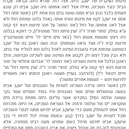
מיטתו העיקרית של יעקב היתה אצל רחל שהיא היתה נקראת 'עקרת
הבית' כנגד השכינה, ואילו אצל לאה אחותה היה יעקב אבינו רק שבע
פעמים בלבד ובהן הביא ממנה ששה בנים ובת אחת. לכן כאשר מתה רחל
אמנו אז יעקב לקח את מיטתו והניח אותה באהל בלהה שפחת רחל ולא
אצל לאה אחותה של רחל ('אור החמה' על זוהר פרשת ויצא דף קסה
ע"א בחלק 'סתרי תורה' ד"ה 'ענין מיתת רחל' ממהרח"ו), כי דווקא בבלהה
היה ניצוץ מנשמת אשתו רחל ('באר מים חיים' לר' חיים מטשרנובי'ץ
פרשת קרח ד"ה ועוד נראה השתוות). ובזה טעה ראובן בנו של יעקב
כשחשב שכוונת אביו בהעברת המיטה לאהל בלהה הוא להוליד עוד בנים,
ולא הבין שכל רצונו רק לקבוע את המיטה שם לשכינה הקדושה, והלך
ראובן ובלבל את מיטת השכינה ('אור החמה' לר' אברהם אזולאי על זוהר
פרשת ויצא דף קסה ע"א בחלק 'סתרי תורה' ד"ה 'ענין מיתת רחל' מר'
חיים ויטאל ז"ל) (להרחבה בעניין מעשה ראובן וכוונתו ראה מאמרינו
לפרשת ויגש – 'נשמות אפרים ומנשה').
לכן כאשר היתה צריכה השכינה לשׁרות על השבטים ועל יעקב אבינו
בשעה שהושלמו שנים עשר השבטים והיו בסוד השניים עשר בקר
שעשה שלמה המלך במקדש אשר עליהם היתה מונחת בריכת מים
שנקראה 'ים של שלמה' ורמזה אל השראת השכינה, אז היתה מוכרחת
רחל אמנו להסתלק משם כדי שיעקב אבינו יפרושׁ ממנה לגמרי והשכינה
תוכל לשרות על יעקב בדרך קבע. ובאמת שהיה יכול להיות די בכך
שיעקב אבינו יפרושׁ מרחל כשם שפרשׁ משה רבינו מצפורה, אלא
שהצטרף לזה גם מה שרחל ציערה את אביה כשגנבה ממנו את התרפים