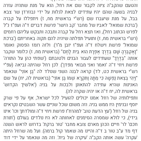
והטעם שהקב"ה ציוה לקבור שם את רחל, הוא על מנת שתהיה עזרה
לבניה בשעה שהם יהיו עתידים לצאת לגלות על ידי נבוזרדן שר צבא
בבל, על מנת שיעברו שם (רש"י בראשית מח, ז) ויתפללו על קברה
('ברכת שמואל' לאביו של מחבר 'קב הישר' פרשת דברים ד"ה ועפ"ז נ"ל
לפרש הכתוב רחל), ואז תצא רחל על קברה ותבכה ותבקש עליהם רחמים
(רש"י בראשית מח, ז) ותועיל תפלתה שיהיה להם תקוה באחריתם ('ברכת
שמואל' פרשת וישלח ד"ה ועפ"ז יובן מ"ר). ולזה רומז הפסוק ואומר
"וָאֶקְבְּרֶהָ שָּׁם בְּדֶרֶךְ אֶפְרָת הִוא בֵּית לָחֶם" (בראשית מח, ז) כלומר שקבר
אותה "בְּדֶרֶךְ" שעתידים לעבור הבנים ולטובתם ('שפתי כהן על התורה'
פרשת ויחי ד"ה 'ואמר ואני מבואי מפדן'). לכן רחל שהיתה נביאה (עפ"י
רש"י בראשית כט, לד) קראה לבנה השני שנולד לה "בֶּן אוֹנִי" שנאמר
"וַיְהִי בְּצֵאת נַפְשָׁהּ כִּי מֵתָה וַתִּקְרָא שְׁמוֹ בֶּן אוֹנִי" (בראשית לה, יח) על שם
האנינוּת שהיא עתידה להתאונן ולבכות על בניה ('אלשיך הקדוש'
בראשית לה, יח ד"ה או יהיה שקרה לה).
ותפילותיה של רחל אמנו יכולים להועיל לכל ישראל, אף על פי שרק
יוסף ובנימין היו ממש בניה. וזה משום שכל שניים עשר השבטים נקראים
בניה של רחל ('עץ הדעת טוב' למהרח"ו פרשת ויחי ד"ה ומולדתך וכו' אינו
בידי), כי לולא שמסרה הסימנים לאחותה לא היו נולדים בעולם ('תורת
חכם' לר' חיים הכהן מארם צובא מחבר 'טור ברקת' בדרוש לראש השנה
דף מד ע"ב טור ב ד"ה והיינו מה שאמר קול ברמה). ועל מה שרחל היתה
'עקרה' עשה אותה הקב"ה 'עיקרה של בית'. וזה מה שנאמר על ידי דוד