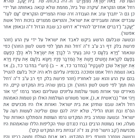
העת של "צֵאת יִשְׂרָאֵל מִמִּצְרָיִם" זה היה בזכותה של "בֵּית יַעֲקֹב" שהיא
רחל אמנו הנקראת 'עיקרה של בית', מחמת שלא קנאה באחותה ועל ידי
כן גם ה' יתברך עזב את העבודה זרה שהיו המצריים הנקראים "עַם לֹעֵז"
עובדים אותה ומעבידים את ישראל, והוציאם ממצרים בזכות רחל אשת
"יַעֲקֹב" ('דברים אחדים' להחיד"א דרוש כב שבת הגדול ד"ה ובאופן אחר
אפשר).
ובשעה שבלעם הרשע ביקש לאבד את ישראל על ידי עין הרע (זוהר
פרשת בלק דף רב ע"ב ד"ה 'רחל הות תמן' לפי פשט לשון הזוהר) כפי
שנאמר "וַיַּרְא בִּלְעָם כִּי טוֹב בְּעֵינֵי ה' לְבָרֵךְ אֶת יִשְׂרָאֵל וְלֹא הָלַךְ כְּפַעַם
בְּפַעַם לִקְרַאת נְחָשִׁים וַיָּשֶׁת אֶל הַמִּדְבָּר פָּנָיו: וַיִּשָּׂא בִלְעָם אֶת עֵינָיו וַיַּרְא
אֶת יִשְׂרָאֵל שֹׁכֵן לִשְׁבָטָיו" (במדבר כד, א – ב) (רש"י במדבר כד, ב), אז
באה נשמת רחל אמנו וסוככה בכנפיה עליהם ולא היה יכול בלעם להטיל
בהם עין הרע והוא שב לאחוריו (זוהר פרשת בלק דף רב ע"ב ד"ה 'רחל
הות תמן' לפי פשט לשון הזוהר). וכן בזמן שהיה בית המקדש קיים, היו
מאירים שני אורות משני עולמות עליונים שעליהם נאמר ברמז "יְהִי אוֹר
וַיְהִי אוֹר" (בראשית א, ג), אשר משורש העולמות האלו הן נשמות האמהות
רחל ולאה שבנו שתיהן את בית ישראל. ואורות אלו היו מכניעים את
הס"מ ובת זוגתו הלילי', שלא יהיה להם שום שליטה לעשות רעה על
ישראל. ובשעה שנחרב בית המקדש גרמו העוונות והסתלקו האורות של
מעלה, ואז בעוונות הרבים גברו כנגדם שתי הקליפות הללו שהאמהות היו
מכניעות ('קב הישר' פרק צג ד"ה 'ובהיות בית המקדש קים').
ובשעה שנחרב ונשרף בית המקדש, באו אבות העולם ומשה רבינו והיו