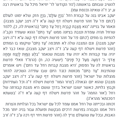
להשיב שבותם בראשונה ('נזר הקודש' לר' יחיאל מיכל על בראשית רבה
ע, יב ד"ה שאינה נכנסת עמו).
יעקב אבינו בנה על קבורת רחל 'בִּנְיָן עוֹלָם', בִּנְיָן חזק שלא ימוט לעולם
('כתם פז' על זוהר פרשת וישלח דף קעה ע"א ד"ה ויצב יעקב מצבה).
ונאמר על בניינה "הִוא מַצֶּבֶת קְבֻרַת רָחֵל עַד הַיּוֹם" (בראשית לה, כ), ללמד
שרחל תהיה עומדת ונצבת בציוּנה ממש "עַד הַיּוֹם" ההוא שעתיד הקב"ה
להחיות בו מתים ('כתם פז' על זוהר פרשת וישלח דף קעה ע"א ד"ה ויצב
יעקב מצבה). וגם המצבה שלה לא תתכסה "עַד הַיּוֹם" שיקומו בו המתים
(זוהר פרשת וישלח דף קעה ע"ב ד"ה ויצב יעקב מצבה), שאז כבר לא
יהיה עוד קבורות ולא יהיה עוד מצבות שנאמר "בִּלַּע הַמָּוֶת לָנֶצַח וּמָחָה
אֲדֹנָי ה' דִּמְעָה מֵעַל כָּל פָּנִים" (ישעיה כה, ח) (הרמ"ד וואלי פרשת
בראשית לה על הפסוק 'היא מצבת קברות רחל עד היום'). ויש אומרים
שהתיבות "עַד הַיּוֹם" מכוונות כנגד היום שבו עתידה השכינה לחזור
מהגלות של ישראל (זוהר פרשת וישלח דף קעה ע"ב ד"ה ויצב יעקב
מצבה) שהוא יום הגאולה ('צרור המור' פרשת וישלח ד"ה וכל העתידות)
וקבוץ גלויות, כאשר ישובו ישראל בדרך ששם היא מצבת קבורתה של
רחל ('אור החמה' על זוהר פרשת וישלח דף קעה ע"א ד"ה 'בשעתא
דסכנתא' מהרא"ג).
זכותה ובכייתה של רחל אמנו עומד לכל עם ישראל בכל הגלויות והצרות
רחל אמנו הקבורה בפרשת דרכים מבקשת ופועלת עבור בניה יותר מכל
האבות, ובכל עת שהעולם צריך לה (זוהר פרשת ויחי דף רכה ע"ב ד"ה 'ורב