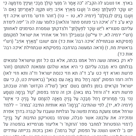
בארץ. אז נשבע לה הקב"ה "כֹּה אָמַר ה' מִנְעִי קוֹלֵךְ מִבֶּכִי וְעֵינַיִךְ מִדִּמְעָה כִּי
יֵשׁ שָׂכָר לִפְעֻלָּתֵךְ נְאֻם ה' וְשָׁבוּ מֵאֶרֶץ אוֹיֵב: וְיֵשׁ תִּקְוָה לְאַחֲרִיתֵךְ נְאֻם ה'
וְשָׁבוּ בָנִים לִגְבוּלָם" (ירמיה לא, טו – טז) ('זוהר חדש' מדרש איכה דף
קיא ע"ב ד"ה 'איכה רבי פנחס פתח' והלאה) כלומר ענה לה ה' "יפה לימדת
עליהם סנגוריא ו"יֵשׁ שָׂכָר לִפְעֻלָּתֵךְ" ולצדקתך שמסרת הסימנים לאחותך
(רש"י ירמיה לא, יד עיי"ש) ובשבילך רחל אני אחזיר את ישראל למקומם
(פסיקתא שבתחילת 'איכה רבה' אות כד) והם ישובו "מֵאֶרֶץ אוֹיֵב" (רש"י
בראשית מח, ז) (וראה המעשה בהרחבה בפסיקתא שבתחילת 'איכה רבה'
אות כד).
לא רק באותה שעה רחל אמנו בכתה, אלא גם כל זמן שישראל נמצאים
בגלותם היא מבכה עליהם כי היא אמא שלהם וממאנת להתנחם (זוהר
פרשת וארא דף כט ע"ב ד"ה תא חזי כנסת ישראל וד"ה ותא חזי לאו)
ולזה רומז הפסוק "וְהִנֵּה רָחֵל בִּתּוֹ בָּאָה עִם הַצֹּאן" (בראשית כט, ו), כי עם
ישראל נקראים בזמן גלותם בשם 'צאן' ('של"ה הקדוש' תורה שבכתב
פרשת ויצא ד"ה ורחל בתו באה). וכן זה נרמז בפסוק "קוֹל בְּרָמָה נִשְׁמָע
נְהִי בְּכִי תַמְרוּרִים רָחֵל מְבַכָּה עַל בָּנֶיהָ מֵאֲנָה לְהִנָּחֵם עַל בָּנֶיהָ כִּי אֵינֶנּוּ"
(ירמיה לא, יד), לפי שהתיבה "בְּרָמָה" הוא אותיות התיבה 'במרה' – ללמד
שרחל אמנו צועקת במרת נפשה על הגלויות שעברו על קברה בדרך אפרת
ומזכירה את עלבונה אשר סבלה, שנרמז בנוטריקון התיבות "עַל בָּנֶיהָ"
('רמזי ההפטרות' למחבר ספר 'הרוקח' ר' אליעזר מגרמייזא בהפטרה על
יום ב' לראש השנה על הפסוק 'קול ברמה'). ואכן בזכות בכייתה עתידים