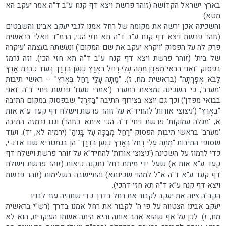
בארץ ישראל הקדוֹשה (זוהר פרשת ויצא דף קנח ע"ב ד"ה אמר יעקב הא
מטא).
והשכינה אכן ירשה את מקומה של רחל אמנו לגבי יעקב אבינו והשבטים
(זוהר פרשת ויצא דף קנח ע"ב ד"ה תא חזי הכי, הרמ"ד וואלי בראשית
פרק לה על הפסוק 'ויקרא יעקב את שם המקום') ונעשתה בעצמה 'עיקרה
של בית' (זוהר פרשת ויצא דף קנח ע"ב ד"ה תא חזי הכי). וזה נרמז
בפסוק "וַאֲנִי בְּבֹאִי מִפַּדָּן מֵתָה עָלַי רָחֵל בְּאֶרֶץ כְּנַעַן בַּדֶּרֶךְ בְּעוֹד כִּבְרַת אֶרֶץ
לָבֹא אֶפְרָתָה" (בראשית מח, ז), "מֵתָה עָלַי רָחֵל בְּאֶרֶץ" – ראשי תיבות
'מערב', כי השכינה נמצאת במערב ('אמרי נועם' פרשת ויחי ד"ה 'ואני
בבואי מפדן') וכך גם יוצא בצירוף התיבה "בַּדֶּרֶךְ" שבפסוק במקום התיבה
"בְּאֶרֶץ" ('ניצוצי אורות' להחיד"א על זוהר פרשת וישלח דף קעד ע"א אות
א, 'מגלה עמוקות' פרשת ויחי ד"ה הכי איתא בזוהר) וגם נרמזה התיבה
'מערב' בראשי תיבות הפסוק "רָחֵל מְבַכָּה עַל בָּנֶיהָ" (ירמיה לא, יד). ועוד
שסופי התיבות "מֵתָה עָלַי רָחֵל בְּאֶרֶץ כְּנַעַן בַּדֶּרֶךְ" הן בגמטריא שם אדנ-י,
כדי לרמוז על השכינה ('ניצוצי אורות' להחיד"א על זוהר פרשת וישלח דף
קעד ע"א אות א) שעל ידי מיתת רחל נתקנה כיאוֹת (זוהר פרשת וישלח
דף קעד ע"א ד"ה א"ל למהוי שכינתא) והתיישבה בשלימות (זוהר פרשת
ויצא דף קנח ע"א ד"ה תא חזי דהכי).
הקב"ה ציוה את יעקב לקבור את רחל בדרך כדי שתהיה עזר לבניו
יעקב אבינו הצטווה על פי ה' לקבור את רחל אמנו בדרך (רש"י בראשית
מח, ז). לכן על אף שהוא אהב אותה והיא היתה אשתו העיקרית, הוא לא