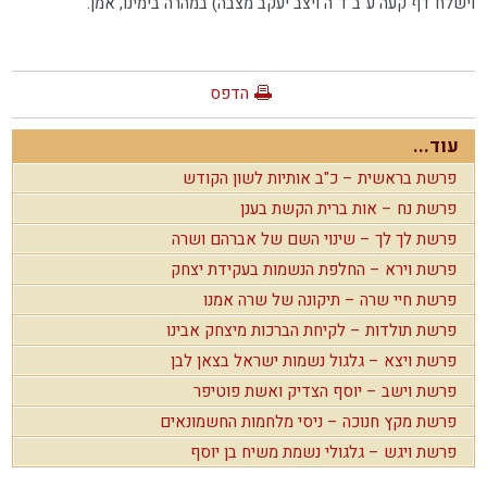
וישלח דף קעה ע"ב ד"ה ויצב יעקב מצבה) במהרה בימינו, אמן.
הדפס
עוד...
פרשת בראשית – כ"ב אותיות לשון הקודש
פרשת נח – אות ברית הקשת בענן
פרשת לך לך – שינוי השם של אברהם ושרה
פרשת וירא – החלפת הנשמות בעקידת יצחק
פרשת חיי שרה – תיקונה של שרה אמנו
פרשת תולדות – לקיחת הברכות מיצחק אבינו
פרשת ויצא – גלגול נשמות ישראל בצאן לבן
פרשת וישב – יוסף הצדיק ואשת פוטיפר
פרשת מקץ חנוכה – ניסי מלחמות החשמונאים
פרשת ויגש – גלגולי נשמת משיח בן יוסף