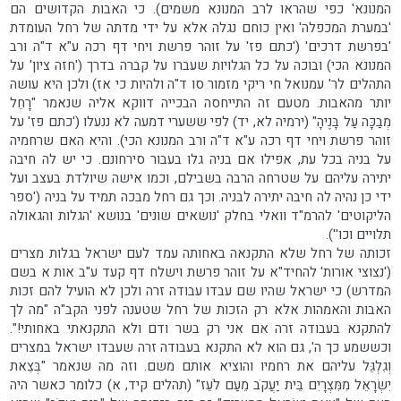
המנונא' כפי שהראו לרב המנונא משמים). כי האבות הקדושים הם
'במערת המכפלה' ואין כוחם נגלה אלא על ידי מדתה של רחל העומדת
'בפרשת דרכים' ('כתם פז' על זוהר פרשת ויחי דף רכה ע"א ד"ה ורב
המנונא הכי) ובוכה על כל הגלויות שעברו על קברה בדרך ('חזה ציון' על
התהלים לר' עמנואל חי ריקי מזמור סו ד"ה ולהיות כי אז) ולכן היא עושה
יותר מהאבות. מטעם זה התייחסה הבכייה דווקא אליה שנאמר "רָחֵל
מְבַכָּה עַל בָּנֶיהָ" (ירמיה לא, יד) לפי ששערי דמעה לא ננעלו ('כתם פז' על
זוהר פרשת ויחי דף רכה ע"א ד"ה ורב המנונא הכי). והיא האם שרחמיה
על בניה בכל עת, אפילו אם בניה גלו בעבור סירחונם. כי יש לה חיבה
יתירה עליהם על שטרחה הרבה בשבילם, וכמו אישה שיולדת בעצב ועל
ידי כן נהיה לה חיבה יתירה לבניה. וכך גם רחל מבכה תמיד על בניה ('ספר
הליקוטים' להרמ"ד וואלי בחלק 'נושאים שונים' בנושא 'הגלות והגאולה
תלויים וכו'').
זכותה של רחל שלא התקנאה באחותה עמד לעם ישראל בגלות מצרים
('נצוצי אורות' להחיד"א על זוהר פרשת וישלח דף קעד ע"ב אות א בשם
המדרש) כי ישראל שהיו שם עבדו עבודה זרה ולכן לא הועיל להם זכות
האבות והאמהות אלא רק הזכות של רחל שטענה לפני הקב"ה "מה לך
להתקנא בעבודה זרה אם אני רק בשר ודם ולא התקנאתי באחותי!".
וכששמע כך ה', גם הוא לא התקנא בעבודה זרה שעבדו ישראל במצרים
וְגִלְגֵּל עליהם את רחמיו והוציא אותם משם. וזה מה שנאמר "בְּצֵאת
יִשְׂרָאֵל מִמִּצְרָיִם בֵּית יַעֲקֹב מֵעַם לֹעֵז" (תהלים קיד, א) כלומר כאשר היה