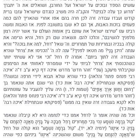
עושים הספד ובוכים על ישראל ועל החורבן, ושואלים את ה' יתברך
"מדוע כך עלה לבנים?" והקב"ה היה משיב כנגדם שישראל עזבו ברית
קודש ועבדו עבודה זרה לכן חרה בהם אפו אחרי שהאריך להם כמה
פעמים בזכות האבות, אך הם לא שבו בתשובה לפניו. אז האבות ומשה
רבינו ענו "שירצו ישראל את עוונם בין אומות העולם עד אשר יהיה רצון
מלפניך להשיבם", והלכו להם. ונשארה שם רק רחל, והיא הרימה את
קולה בבכיה ובמרירות של תמרורים. וה' שאל "רחל, למה את בוכה?" והיא
ענתה "היכן בָּנַי? מה חטאו לפניך?" ענה לה ה' "הכניסו את 'צרתי' שהיא
העבודה זרה לתוך ביתם". אמרה לו רחל "וכי אני לא עשיתי יותר
כשהכנסתי את 'צרתי' לביתי על ידי שמסרתי לאחותי את הסימנים
שקיבלתי מיעקב (עפ"י 'זוהר חדש' מדרש איכה דף קיא ע"ב ד"ה 'איכה
רבי פנחס פתח' והלאה) כדי שהיא שלא תבוא לידי חרפה ובושה?!
(פסיקתא שבתחילת 'איכה רבה' אות כד) הרי שגם אתה שנאמר בך
"רַחוּם וְחַנּוּן אֶרֶךְ אַפַּיִם" (שמות לד, ו) היה עליך להעביר על עוונותיהם
('זוהר חדש' מדרש איכה דף קיא ע"ב ד"ה 'איכה רבי פנחס פתח' והלאה)
ולא לקנא בעבודה זרה שאין בה ממש" (פסיקתא שבתחילת 'איכה רבה'
אות כד).
וכל מה שהיה אומר ה' לרחל אמנו כדי לנחמה היא לא קיבלה שנאמר
"קוֹל בְּרָמָה נִשְׁמָע נְהִי בְּכִי תַמְרוּרִים רָחֵל מְבַכָּה עַל בָּנֶיהָ מֵאֲנָה לְהִנָּחֵם עַל
בָּנֶיהָ כִּי אֵינֶנּוּ" (ירמיה לא, יד), "קוֹל בְּרָמָה נִשְׁמָע" הוא קולה של רחל
ש"מֵאֲנָה לְהִנָּחֵם עַל בָּנֶיהָ" משום שהשכינה "אֵינֶנּוּ" ביניהם כפי שהיה