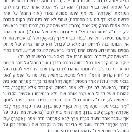
הביא אותה לקבורה במערת המכפלה (הרמ"ד וואלי פרשת בראשית מח
על הפסוק 'ואני בבואי מפדן') והוא גם לא הכניס אותה לעיר בית לחם
הנקראת "אֶפְרָתָה", על אף היתה סמוכה מאוד ('אור החמה' על זוהר
פרשת וארא דף כט ע"ב ממהרח"ו) שהרי לא היה בינה לבין מקום קבורת
רחל אפילו מרחק מִיל אחד (רמב"ן בראשית לה, טז, 'רבינו בחיי' בראשית
לה, יד ד"ה 'ויסעו מבית אל' כפי עדות ראיה של הרמב"ן). ומה שנאמר
שמקום פטירת רחל היה "בְּעוֹד כִּבְרַת אֶרֶץ לָבֹא אֶפְרָתָה" (בראשית מח, ז)
אין הכוונה בזה למרחק רב אלא ש"כִּבְרַת" הוא שיעור מידה של מרחק
מסוים שהיה ידוע בימים ההם (רמב"ן בראשית לה, טז ועיי"ש, 'רבינו בחיי'
בראשית לה, יד ד"ה 'ויסעו מבית אל'. ראה רש"י בראשית לה, יד).
יעקב אבינו קבר את רחל בכוונה גמורה בדרך ('אור החמה' על זוהר פרשת
וארא דף כט ע"ב ד"ה וגומר ממהרח"ו) במקום שבו היה ראוי לקוברה על
פי 'רוּח הקוֹדש' (הרמ"ד וואלי פרשת בראשית פרק מח על הפסוק 'ואני
בבאי מפדן'). ולזה אמר הפסוק "וַתָּמָת רָחֵל וַתִּקָּבֵר בְּדֶרֶךְ אֶפְרָתָה הִוא בֵּית
לָחֶם" (בראשית לה, יט) ולא אמר בפסוק 'ואקברה' אלא "וַתִּקָּבֵר", כדי
להורות שעל פי ה' הוא קבר אותה שם ולא בבחירתו ('אלשיך הקדוש'
בראשית לה, יט ד"ה ותמת רחל). ועוד נרמז בדברים שאמר יעקב ליוסף
"וַאֲנִי בְּבֹאִי מִפַּדָּן מֵתָה עָלַי רָחֵל בְּאֶרֶץ כְּנַעַן בַּדֶּרֶךְ בְּעוֹד כִּבְרַת אֶרֶץ לָבֹא
אֶפְרָתָה וָאֶקְבְּרֶהָ שָּׁם בְּדֶרֶךְ אֶפְרָת הִוא בֵּית לָחֶם" (בראשית מח, ז), כי על
אף שכבר אמר "בְּעוֹד כִּבְרַת אֶרֶץ לָבֹא אֶפְרָתָה" חזר ואמר "וָאֶקְבְּרֶהָ שָּׁם
בְּדֶרֶךְ אֶפְרָת" ללמד שעל פי הדיבור של ה' נקברה שם ('שפתי כהן על
התורה' פרשת ויחי ד"ה ואמר ואני מבואי מפדן').