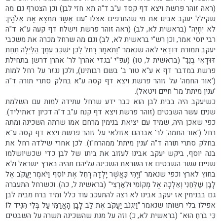
(ראה זוהר פרשת ויצא דף קסד ע"ב ד"ה תא חזי לבן) וכן הצטרף גם מה
שקילל יעקב אבינו את מי שהתרפים אצלו "עִם אֲשֶׁר תִּמְצָא אֶת אֱלֹהֶיךָ
לֹא יִחְיֶה" (בראשית לא, לב) (ראה זוהר פרשת וישלח דף קעה ע"א ד"ה
רבי יוסי אמר, וכן רש"י בראשית לא, לב) וגם מה שרחל מכרה את משכבי
יעקב תמורת דּוּדָאֵי לאה שנאמר "וַתֹּאמֶר רָחֵל לָכֵן יִשְׁכַּב עִמָּךְ הַלַּיְלָה תַּחַת
דּוּדָאֵי בְנֵךְ" (בראשית ל, טו) (עפ"י 'בגדי אהרן' לר' אהרן דרשן בתחילת
פרשת במדבר דף א ע"א טור ב' בשם רבותינו), ולכן נגזר על רחל למות
('אור החמה' על זוהר פרשת ויצא דף קסה ע"א בחלק סתרי תורה ד"ה
'ענין מיתת' מר' חיים ויטאל).
כשיעקב היה בבית לבן הוא כבר ידע שרחל עתידה למות עם השלמת
שנים עשר השבטים (זוהר פרשת ויצא דף קנח ע"ב ד"ה דכיון דאתיליד).
כפי שאכן היה, שמיד עם יציאת בנימין מרחם אמו שרתה השכינה ומתה
רחל ('אור החמה' לר' אברהם אזולאי על זוהר פרשת ויצא דף קסה ע"א
בחלק סתרי תורה ד"ה 'ענין מיתת' ממהרח"ו). לכן אחרי שילדה רחל את
בנה יוסף, ביקש יעקב אבינו לעזוב את ביתו של לבן כדי שכשיושלמו
שניים עשר השבטים אז השראת השכינה עליהם תהיה בארץ ישראל ולא
בחוץ לארץ וכפי שנאמר "וַיְהִי כַּאֲשֶׁר יָלְדָה רָחֵל אֶת יוֹסֵף וַיֹּאמֶר יַעֲקֹב אֶל
לָבָן שַׁלְּחֵנִי וְאֵלְכָה אֶל מְקוֹמִי וּלְאַרְצִי" (בראשית ל, כה). וכשרחל התעברה
גם בבנימין אז יעקב אבינו לא רצה להתעכב עוד כלל ומיד ברח מבית לבן
אפילו בלי רשותו שנאמר "וַיִּגְנֹב יַעֲקֹב אֶת לֵב לָבָן הָאֲרַמִּי עַל בְּלִי הִגִּיד לוֹ
כִּי בֹרֵחַ הוּא" (בראשית לא, כ) וזה על מנת שהשכינה תשרה על השבטים