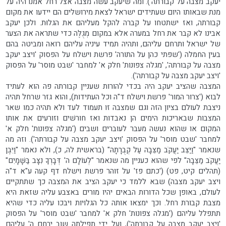
יעקב מצבה על קבורתה'). ומה שיעקב עשה מצבה אצל רחל אמנו היה על
מנת שבאותו היום שעתידים ישראל לצאת מירושלים הם יידעו את מקום
קבורתה, ואז ישתטחו על קברה להקל מעליהם את הגלוּת. ולכן יעקב
אבינו לא קבר את רחל במערה אלא במקום מְגֻלֶּה כדי שתראה את הצער
של ישראל ותרחם עליהם, ותהיה תמיד עיניה עליהם רואה ומביטה בהם
בעין החמלה ('שפתי כהן על התורה' פרשת וישלח על הפסוק 'ויצב יעקב
מצבה על קבורתה', 'מגלה צפונות' חלק א' למחבר 'שבט מוסר' על הפסוק
'ויצב יעקב מצבה על קבורתה').
המצבה שהציב יעקב היה בכדי להורות שעניין קבורתה פה הוא לעתיד
לבוא ('צרור המור' פרשת וישלח ד"ה וכל העתידות), והוא גזר שרחל תהיה
ניצבת לעולם בציון הזה וגם שמצבה זו תעמוד לעד ולא תהיה כמו שאר
המצבות שבאריכות הימים הן נאבדות ואז חורשׁים וזורעים את אותו
המקום או שהוא נעשה מעבר לעוברים ושבים ('מגלה צפונות' חלק א'
למחבר 'שבט מוסר' על הפסוק 'ויצב יעקב מצבה על קבורתה'). וזה מה
שנאמר "וַיַּצֵּב יַעֲקֹב מַצֵּבָה עַל קְבֻרָתָהּ" (בראשית לה, כ), ולא נאמר "וַיִּבֶן
יַעֲקֹב מַצֵּבָה" לפי שהוא כעניין מה שנאמר "לְעוֹלָם ה' דְּבָרְךָ נִצָּב בַּשָּׁמָיִם"
(תהלים קיט, פט) ('כתם פז' על זוהר פרשת וישלח דף קעה ע"א ד"ה
ויצב יעקב מצבה) שבא ללמד כי יעקב הציב את המצבה כך שתתקיים
לעולם, באופן שכל הדורות הבאים יהיו מורים באצבע עליה שזאת היא
מצבת קבורת רחל. וכך ימצאו אותה כל הגלויות ויבכו עליה כדי שהיא
תתפלל עליהם ('מגלה צפונות' חלק א' למחבר 'שבט מוסר' על הפסוק
'ויצב יעקב מצבה על קבורתה'), ועל ידי תפילתה שוב ירחם ה' עליהם