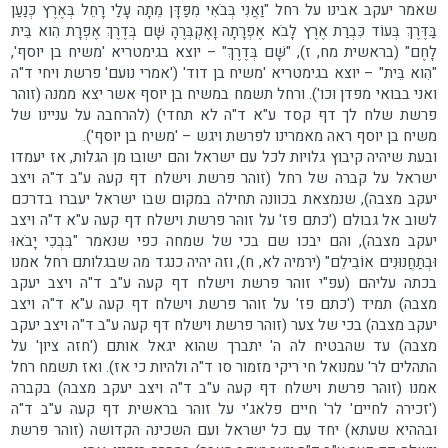
שאמר יעקב אבינו על רחל "וַאֲנִי בְּבֹאִי מִפַּדָּן מֵתָה עָלַי רָחֵל בְּאֶרֶץ כְּנַעַן
בַּדֶּרֶךְ בְּעוֹד כִּבְרַת אֶרֶץ לָבֹא אֶפְרָתָה וָאֶקְבְּרֶהָ שָּׁם בְּדֶרֶךְ אֶפְרָת הִוא בֵּית
לָחֶם" (בראשית מח, ז), "שָּׁם בְּדֶרֶךְ" – יוצא בגימטריא 'משיח בן יוסף',
"הִוא בֵּית" – יוצא בגימטריא 'משיח בן דוד' ('אמרי נועם' פרשת ויחי ד"ה
ואני בבואי מפדן וכו'). ורחל תשמח במשיח בן יוסף אשר יצא ממנה (זוהר
פרשת שלח לך דף קסד ע"א ד"ה לא תחדי) (להרחבה על עניינו של
משיח בן יוסף ראה מאמרינו לפרשת ויגש – 'משיח בן יוסף').
ובעת שיהיה קיבוץ גלויות לכל עם ישראל והם ישובו מן הגלות, אז יעמדו
ישראל על קברה של רחל (זוהר פרשת וישלח דף קעה ע"ב ד"ה ויצב
יעקב מצבה), שנמצאת בכוונה תחילה במקום שבו ישראל יעברו בדרכם
לשוב אל גבולם ('כתם פז' על זוהר פרשת וישלח דף קעה ע"א ד"ה ויצב
יעקב מצבה), והם יבכו שם בכי של שמחה כפי שנאמר "בִּבְכִי יָבֹאוּ
וּבְתַחֲנוּנִים אוֹבִילֵם" (ירמיה לא, ח), וזה יהיה כנגד מה שבגלותם רחל אמנו
בכתה עליהם (עפ"י זוהר פרשת וישלח דף קעה ע"ב ד"ה ויצב יעקב
מצבה) תמיד ('כתם פז' על זוהר פרשת וישלח דף קעה ע"א ד"ה ויצב
יעקב מצבה) בכי של צער (זוהר פרשת וישלח דף קעה ע"ב ד"ה ויצב יעקב
מצבה) עד שהבטיח לה ה' יתברך שהוא יגאל אותם ('חזה ציון' על
התהלים לר' עמנואל חי ריקי מזמור סו ד"ה ולהיות כי אז). ואז תשמח רחל
אמנו (זוהר פרשת וישלח דף קעה ע"ב ד"ה ויצב יעקב מצבה) בקברה
('זכירה לחיים' לר' חיים פלאג'י על זוהר בראשית דף קעה ע"ב ד"ה
ובההיא שעתא) יחד עִם כל ישראל ועם השכינה הקדושה (זוהר פרשת