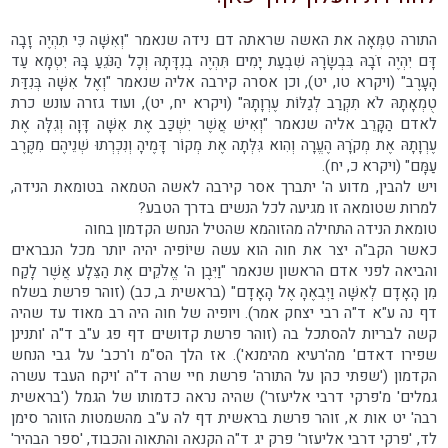
התורה טִמְּאָה את האשה שראתה דם נידה שנאמר "וְאִשָּׁה כִּי תִהְיֶה זָבָה
דָּם יִהְיֶה זֹבָהּ בִּבְשָׂרָהּ שִׁבְעַת יָמִים תִּהְיֶה בְנִדָּתָהּ וְכָל הַנֹּגֵעַ בָּהּ יִטְמָא עַד
הָעָרֶב" (ויקרא טו, יט), וכן אסרה קירבה אליה שנאמר "וְאֶל אִשָּׁה בְּנִדַּת
טֻמְאָתָהּ לֹא תִקְרַב לְגַלּוֹת עֶרְוָתָהּ" (ויקרא יח, יט), ועוד גזרה עונש כרת
לאדם הַקָּרֵב אליה שנאמר "וְאִישׁ אֲשֶׁר יִשְׁכַּב אֶת אִשָּׁה דָּוָה וְגִלָּה אֶת
עֶרְוָתָהּ אֶת מְקֹרָהּ הֶעֱרָה וְהִוא גִּלְּתָה אֶת מְקוֹר דָּמֶיהָ וְנִכְרְתוּ שְׁנֵיהֶם מִקֶּרֶב
עַמָּם" (ויקרא כ, יח).
ויש להבין, מדוע ה' יתברך אסר קירבה לאשה הטמאה בטומאת הנידה,
למרות שטומאה זו מגיעה לכל הנשים בדרך הטבע?
טומאת הנידה התחילה מהזוהמא שהטיל הנחש הקדמון בחוה
כאשר הקב"ה יצר את חוה הוא עשה שיוֹפיה יהיה יותר מכל הנבראים
והביאה לפני אדם הראשון שנאמר "וַיִּבֶן ה' אֱלֹקֵים אֶת הַצֵּלָע אֲשֶׁר לָקַח
מִן הָאָדָם לְאִשָּׁה וַיְבִאֶהָ אֶל הָאָדָם" (בראשית ב, כב) (זוהר פרשת בשלח
דף נה ע"א ד"ה רבי יצחק אמר). ויופיה של חוה היה רב מאוד עד שהיה
קשה לבריות להסתכל בה (זוהר פרשת קדושים דף פג ע"ב ד"ה 'ותנינן
שפירו דאדם' מה'רעיא מהימנא'). אז הלך הס"מ ו'רכב' על גבי הנחש
הקדמון ('שפתי כהן על התורה' פרשת חיי שרה ד"ה 'ויקח העבד עשרה
גמלים' מ'פרקי דרבי אליעזר') שהיה נראה כדמותו של הגמל ('בראשית
רבה' יט אות א, זוהר פרשת בראשית דף לה ע"ב מהשמטות הזוהר סימן
לד, 'פרקי דרבי אליעזר' פרק יג ד"ה הקנאה והתאוה והכבוד, 'ספר הבהיר'