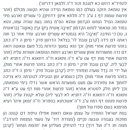
להחיד"א דרוש כא לשבת זכור ד"ה 'ולמאן דדריש').
אין טומאה חזקה בעולם כמו טומאת הנידה שהיא הקשה מכולם (זוהר
פרשת שמות דף ג ע"ב ד"ה תלתא אינון דדחיון), כי עשרים וארבע מיני
טומאה הטיל הנחש הקדמון שהוא הס"מ בחוה בעת שהיה עמה, והוא
בסוד מה שנאמר לנחש הקדמון "וְאֵיבָה אָשִׁית בֵּינְךָ וּבֵין הָאִשָּׁה" (בראשית
ג, טו) כי התיבה "וְאֵיבָה" היא בגמטריא עשרים וארבע. ומיד אחר כך חוה
ראתה דם נידה ('קרבן שבת' לר' בצלאל הדרשן פרק י סימן ה ד"ה כתב
בזוהר פרשת אחרי מות). וכך הוא במשך הדורות בכל פעם שאשה רואה
דם נדה מתעוררות אותן עשרים וארבע רוחות הטומאה ושׁורות עליה (זוהר
פרשת אחרי מות דף עט ע"א ד"ה ותאנא וד"ה דתאנא וד"ה דתניא לא
לבעי ליה, 'קרבן שבת' פרק י סימן ה ד"ה כתב בזוהר פרשת אחרי מות),
ועל ידי זה גַּדֵּל שׂערה וצפורני ידיה ('קרבן שבת' פרק י סימן ה ד"ה כתב
בזוהר פרשת אחרי מות). ולכן כשמגיע זמן הטבילה לטהרתה היא צריכה
לחתוך את צפורניה עם מעט משׂערות הראש אשר גדלו בימי טומאתה,
וכך ליתן חלק לסטרא אחרא (זוהר פרשת אחרי מות דף עט ע"א ד"ה
ותאנא וד"ה דתאנא וד"ה דתניא לא לבעי ליה) שלא יקטרג עליה (זוהר
פרשת פנחס דף רמח ע"ב ד"ה 'אשכחנא בספרא' וד"ה 'ומאן איהו' רעיא
מהימנא בשם ספרו של חנוך).
בנות ישראל החמירו על עצמן שאם רואות אפילו טיפת דם קטנה הן
מחכות בעבורה שבעה נקיים ('מצודת דוד' על טעמי המצוות להרדב"ז
מצוה תנ ד"ה ועל דרך) כדי להרחיק מעליהן את 'זוהמת הנחש' ('קרבן