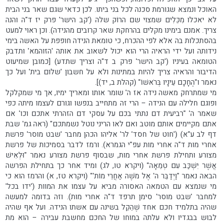
האוכל ונמצא שגורמת סכנה לכל בני ביתו. לכן כדאי שגם שאר בני הבית
לא יאכלו מִכֵּלִים שמצוי שם הרוֹק שלה ('קב הישר' פרק יז ד"ה והנה
צריך. אמנם בימינו מקלים בהרחקת שאר קרובים מהנידה). וכן ראוי למעט
בהסתכלות בה אלא לפי ההכרח, כי טומאת הנידה חופפת על האשה בימי
נידותה ועל ידי הראיה הרי הוא יכול לשאוב את אותה 'הזוהמא' ותדבק
הטומאה בעיניו ('קב הישר' פרק ב ד"ה וצריך שתדע) [כמובן שמיעוט
הדיבור והראיה צריך להיות במתינות ולא על חשבון 'שלום בית' ועל כך
נאמר ו"הֶחָכָם עֵינָיו בְּרֹאשׁוֹ" (קהלת ב, יד)].
מי שמתרחק מאשה נידה אז ה' שומר אותו ומאריך ימיו, אך מי שמקלקל
ופוגם חלילה עם הנידה – הרי זה מתחייב בנפשו וגורם לעצמו מיתה כפי
שאמר ה' "רביעית דם נתתי בכם על עסקי דם הזהרתי אתכם וכו' אם
אתם מקיימים אותם מוטב ואם לאו הריני נוטל נשמתכם" (ראה גמ' שבת
דף לב ע"א) ('חוט של חסד' לר' אליהו הכהן מחבר 'שבט מוסר' פרשת
אחרי מות ד"ה אחרי מות עפ"י הגמרא). ורמז לדבר בסמיכות של פרשת
מצורע ותחילת פרשת אחרי מות, שבסוף פרשת מצורע נאמר "וּלְאִישׁ
אֲשֶׁר יִשְׁכַּב עִם טְמֵאָה" (ויקרא טו, לג) ומיד אחר כך בתחילת הפרשה
הבאה נאמר "וַיְדַבֵּר ה' אֶל מֹשֶׁה אַחֲרֵי מוֹת'" (ויקרא טז, א) והרמז הוא כי
מי שנמצא עם הטמאה האסורה מביא על עצמו את המוות ('ידו בכל'
למחבר 'שבט מוסר' סימן תרפד ד"ה אחרי מות). וזה בדומה למעשה
שהיה בתלמיד חכם אחד שֶׁהֵקֵל בשינה עם אשתו הנידה. ועל אף שהיה
לבוש בבגדיו ולא עלתה במוחו של החכם מחשבת עבירה – הוא מת