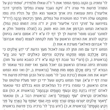
לר' נחוניה בן הקנה בסוף הספר אות ר' ד"ה שאלו תלמידיו, 'שפתי כהן על
התורה' פרשת חיי שרה ד"ה 'ויקח העבד עשרה גמלים' מ'פרקי דרבי
אליעזר') היות שצוארו היה ארוך וכאשר הוא הלך על רגליו היה גופו
מתקמט עולה ויורד כמו חטוֹטרת של גמלים, מתוך רְכִּיכוּתוֹ הָרַבָּה ('רד"ל'
בפירושו על 'פרקי דרבי אליעזר' פרק יג ד"ה והיה דמותו כמין גמל).
וכשראה הנחש הקדמון את חוה הוא חשׁק בה ('מגלה צפונות' חלק א
למחבר 'שבט מוסר' פרשת לך לך דף לז ע"א ד"ה אמנם נראה בהיות)
וביקש להרוג את האדם הראשון על מנת לקחתה לעצמו ('שמו אברהם'
לר' אברהם פאלאג'י מערכת א אות ז).
הנחש דיבר עם חוה ונתן לה עצה לאכול מעץ הדעת "כִּי יֹדֵעַ אֱלֹקִים כִּי
בְּיוֹם אֲכָלְכֶם מִמֶּנּוּ וְנִפְקְחוּ עֵינֵיכֶם וִהְיִיתֶם כֵּאלֹקִים יֹדְעֵי טוֹב וָרָע"
(בראשית ג, ה) (רש"י גמ' שבת דף קמו ע"א ד"ה כשבא נחש על חוה).
ומטרתו היתה שאדם הראשון גם יאכל מהעץ ואז ימות כפי שאמר לו
הבורא "כִּי בְּיוֹם אֲכָלְךָ מִמֶּנּוּ מוֹת תָּמוּת" (בראשית ב, יז) ואז הוא הנחש
יישא את חוה אשתו ('ברכת טוב' לר' משה נראל הכהן תחילת פרשת חיי
שרה דף יז ע"א). ועוד הנחש ביקש שעל ידי כן יסור מעליו שלטונו של
אדם הראשון, כי נמסרו בידיו כל המלאכים והוא בכללם כפי שנאמר
לאדם "וְיִרְדּוּ בִדְגַת הַיָּם וּבְעוֹף הַשָּׁמַיִם וּבַבְּהֵמָה" (בראשית א, כח) וגם
המלאכים נקראים "עוֹף הַשָּׁמַיִם" (ראה 'בראשית רבה' ג, ח) שנאמר
"וַיֹּאמֶר אֱלֹקִים יִשְׁרְצוּ הַמַּיִם שֶׁרֶץ נֶפֶשׁ חַיָּה וְעוֹף יְעוֹפֵף עַל הָאָרֶץ עַל פְּנֵי
רְקִיעַ הַשָּׁמָיִם" (בראשית א, כ) ('זרע ברך' לר' ברכיה ברך פרשת בראשית