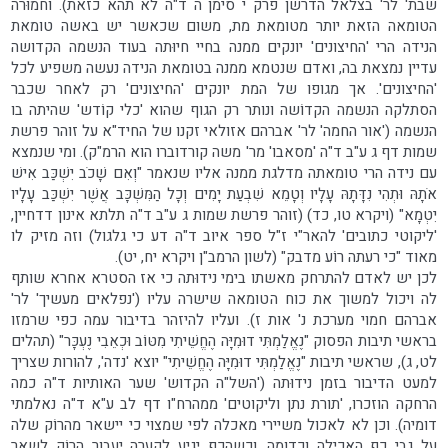
שבת' לר' בצלאל הדרשן פרק י סימן ה ד"ה לא תהא כזאת). וחמוּרה
הטומאה הזאת יותר מטומאת מת, משום שכאשר יש באשה טומאת
הנידה הרי 'החיצונים' יונקים ממנה בחיי חיוּתה בעוד הנשמה הקדושה
עדיין נמצאת בה, ואדם שנטמא ממנה בטומאת הנידה נעשה משפיע לכל
'החיצונים'. אך מגופו של המת יונקים 'החיצונים' רק לאחר שכבר
הסתלקה הנשמה הקדוֹשה ונותר רק הגוף שהוא 'כלי קוֹדש' שהיתה בו
הנשמה ('אור החמה' לר' אברהם אזולאי זקנו של החיד"א על זוהר פרשת
שמות דף ג ע"ב ד"ה 'מסאבו' מר' משה קורדוברו הוא הרמ"ק). ומי שנמצא
עם נידה הרי טומאתה מדלגת ממנה אליו שנאמר "וְאִם שָׁכֹב יִשְׁכַּב אִישׁ
אֹתָהּ וּתְהִי נִדָּתָהּ עָלָיו וְטָמֵא שִׁבְעַת יָמִים וְכָל הַמִּשְׁכָּב אֲשֶׁר יִשְׁכַּב עָלָיו
יִטְמָא" (ויקרא טו, כד) (זוהר פרשת שמות ג ע"ב ד"ה תלתא אינון דדחיין,
'ליקוטי כתובים' להאר"י ז"ל ספר איוב ד"ה דע כי גלגול) וזה מזיק לו
מאוד "כי רעתה רוֹע מדבק" (לשון הרמב"ן ויקרא יח, יט).
לכן יש לאדם להתרחק מאשתו בימי נידוּתה כי אז הסטרא אחרא שותף
לה ויכול למשוך את כוח הטומאה שישרה עליו ('נפלאים מעשיך' לר'
אברהם חמוי מערכת נ' אות ז). ועליו להיזהר בדיבור עמה כפי שרמזו
בראשי תיבות הפסוק "נֶאֱלַמְתִּי דוּמִיָּה הֶחֱשֵׁיתִי מִטּוֹב וּכְאֵבִי נֶעְכָּר" (תהלים
לט, ג), שראשי תיבות "נֶאֱלַמְתִּי דוּמִיָּה הֶחֱשֵׁיתִי" יוצא 'נדה', להורות שצריך
למעט הדיבור בזמן נידוּתה ('השל"ה הקדוש' שער האותיות ד"ה כמה
הרחקה הוזכרו, 'תורת נתן וליקוטים' ממהרח"ו דף לב ע"א ד"ה נאלמתי
דומיה). וכן לא לאכול משיירי מאכלה לפי שמצוי כי יישאר מהרוֹק שלה
על גבי כף האכילה וכדומה, וכשהכף יגיע לקערה יעבור הרוֹק לשאר