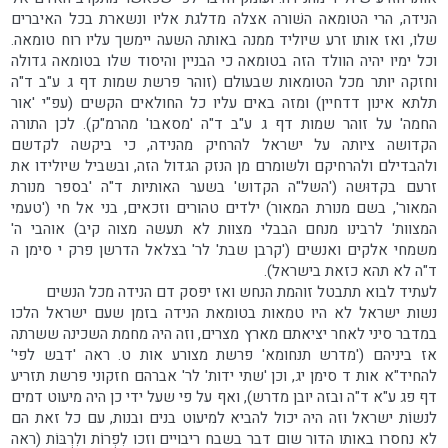
הנידה, הרי הטומאה השׁורה אצלה מדלגת אליו ונשארת בכל האיברים
שלו, ואז אותו זרע שיוליד ממנה באותה השעה יימשך עליו רוח טומאה.
וכל ימיו יהיה הוולד הזה בטומאה כי הבניין והיסוד שלו בטומאה גדולה
וחזקה יותר מכל הטומאות שבעולם (זוהר פרשת שמות דף ג ע"ב ד"ה
תלתא אינון דדחיין) ומזה באים עליו כל החולאים הקשים (עפ"י 'אור
החמה' על זוהר שמות דף ג ע"ב ד"ה 'מסאבו' מהרמ"ק). לכן התורה
הקדושה ציותה על ישראל להרחיק מהנידה, כי ביקשה לקדשם
ולהבדילם ולהרחיקם ולשומרם מן הנזק הגדול הזה, ובשביל שיולידו את
זרעם בקדוּשה ('השל"ה הקדוש' בשער האותיות ד"ה 'בספר מנורת
המאור', בשם מנורת המאור) ילדים טהורים וזכאים, בני אל חי ('טעמי
המצוות' לרבינו מנחם הבבלי מצוות לא תעשה מצוה קיב) אוהבי ה'
משמחי אלקים ואנשים ('קרבן שבת' לר' בצלאל הדרשן פרק י סימן ה
ד"ה לא תהא כזאת בישראל).
לעתיד לבוא תתבטל זוהמת הנחש ואז יפסק דם הנידה מכל הנשים
נשות ישראל לא היו טמאות בטומאת הנידה בזמן שעם ישראל הלכו
במדבר סיני לאחר יציאתם מארץ מצרים, וזה היה מחמת השכינה ששרתה
אז ביניהם ('מדרש תנחומא' פרשת מצורע אות ט. ראה 'דבש לפי'
להחיד"א אות ד סימן יג, וכן 'שתי ידות' לר' אברהם חזקוני פרשת תזריע
דף פג ע"א ד"ה ובזה יובן מדרש), ואף על פי שעל ידי כן היה מיעוט דמים
לנשוֹת ישראל וזה היה יכול להביא למיעוט בנים ובנות, עם כל זאת הם
לא נחסרו באותו הדור שום דבר בשבח ריבויים וזכו לִפְרוֹת ולִרְבּוֹת (ראה