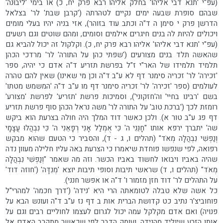
(עפ"י 'תנא דבי אליהו' בחלק אליהו רבא פרק יח, כ) או בימי 'ליבוּנה'
שבהם סופרת שבעה ימים נקיים לטהרתה ('קרבן שבת' לר' בצלאל
הדרשן פרק י סימן ה ד"ה וכתב עוד בזוהר), אזי בניה יהיו בעלי מומים
ויכולים להיות לה בנים חיגרים אילמים וסומים, ומהם שוטים וגם רשעים
(עפ"י 'תנא דבי אליהו' אליהו רבא פרק יח, כ). וקלקול זה יכול להביא גם
שהאשה תלד בנים מצורעים ('שפתי כהן על התורה' לר' מרדכי הכהן
תלמיד תלמידו של האר"י ז"ל בפרשת תזריע ד"ה אדם כי יהיה, ספר
'זכירה' לר' זכריה סימנר דף לא ע"ב ד"ה וכן מי שאינו) שאין להם טהרה
לעולמים (ספר 'זכירה' לר' זכריה סימנר דף מו ע"ב ד"ה 'המשמש מטתו'
בשם 'רבינו בחיי' וה'חזקוני'), וסמיכות פרשת 'תזריע' לפרשת 'מצורע'
רומזת לכך ('ברכת טוב' על התורה לר' משה נראל הכהן סוף פרשת תזריע
דף פג ע"ב טור א). ולכן כאשר דוד המלך היה חולה בצרעת הוא ביקש
שה' יתברך ירפא אותו "חָנֵּנִי ה' כִּי אֻמְלַל אָנִי רְפָאֵנִי ה' כִּי נִבְהֲלוּ עֲצָמָי
וְנַפְשִׁי נִבְהֲלָה מְאֹד" (תהלים ו, ג - ד), והסביר כי הטעם שהוא מבקש
רפואה, לפי שנפשו פוחדת שיאמרו כי הצרעת באה עליו חלילה מעוון נדה
שהיה באביו ויבואו לחשוד באביו הכשר. וזה מה שאמר "וְנַפְשִׁי נִבְהֲלָה
מְאֹד" (תהלים ו, ד) שראשי תיבות וסופי תיבות יוצא 'מְנִדָּה' ('חוזה דוד'
על התהלים לר' דוד חזן מזמור ו' ד"ה או אפשר חנני).
כל אשה שלא טבלה לטומאתה הרי היא 'נידה' ('דרך חכמה' למהרי"ל
פוחוביצ'ר נתיב כט קדושת הברית אות ב דף נז ע"ב ד"ה ועונש הבא על
פנויה) ואם אדם מקלקל עמה יכול לגרום לעצמו לחוליים רבים וגם על
אותו הזרע שיוליד מהנידה. ועומק הדבר לפי שכאשר מתקרב האדם אל