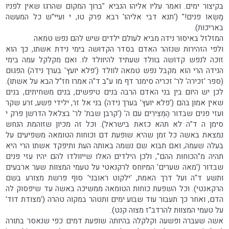
בקיצור ימים. ואמר עליו אליהו הנביא "ברוך המקום שהרגו שאין לפניו
מַשְׂאוֹ פנים!" ('תנא דבי אליהו' רבא פרק טו, י ועיי"ש כל המעשה
באריכות).
המזלזל באיסור נידה מביא לעולם ילדים שיש להם נפש טמאה
ולפי הזהירות שנזהר האדם בסדר הקדוּשה בימי נידת אשתו, כך הוא
זוכה לנפש קדוֹשה בוולד שעתיד להיוולד לו. ואם מקלקל עמה בימי
הנידה הרי הוא מקבל נפש טמאה לוולד ('פלא יועץ' בערך נידה) הפגוּם
(ספר 'זכירה' לר' זכריה סימנר דף מו ע"ב ד"ה אמרו חז"ל הבא על אשתו).
לכן יש היום בין בני האדם הרבה בנים טיפשים, בנים משחיתים, בנים
שאין אמון בהם ('פלא יועץ' בערך נידה) בני אל זר, ילידי פשע, זרע שקר
ועזי פנים שבדור הַמְּצִירִים עם ה' ('קרבן שבת' לר' בצלאל הדרשן פרק י
סימן ה ד"ה לא תהא כזאת בישראל). וכל זה מכיון שזוהמת הנחש
נמצאת באשה כל זמן שהיא שופעת דם וכוחות הטומאה משפיעים על
בעלה שעמה, ואם תבוא שם נשמה באותה העת ותיפקד אשתו הרי היא
תהיה מ"הכוחות ההם", ולכן הילדים האלו שייוולדו להם יהיו עזי פנים
שבדור ('מאה שערים' המיוחס לרקנאטי על טעמי המצוות שער ארבעים
ותשע ד"ה ועל דרך האמת, 'ילקוט ראובני' סוף פרשת מצורע בשם
הרקאנטי). וכל השפעת כוחות הטומאה ממשיכה באשה עד שיפסוק לה
הדם, ואחר כך תעבור עוד שבוע ימים ותטהר במקוה טהרה ('מצודת דוד'
על טעמי המצוות להרדב"ז מצוה קנט).
אשה שעברה ופשעה וקלקלה בהיותה שופעת דמים כפי שנאסר בתורה