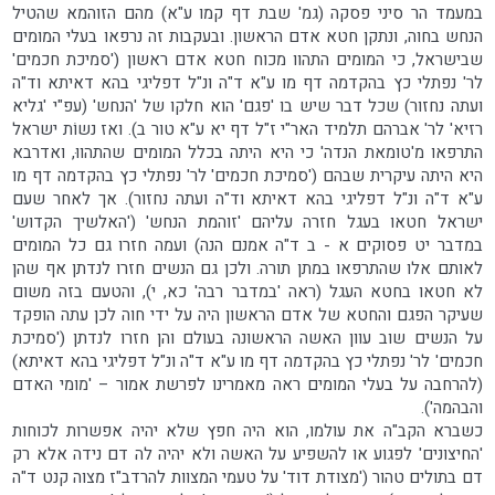
במעמד הר סיני פסקה (גמ' שבת דף קמו ע"א) מהם הזוהמא שהטיל
הנחש בחוה, ונתקן חטא אדם הראשון. ובעקבות זה נרפאו בעלי המומים
שבישראל, כי המומים התהוו מכוח חטא אדם ראשון ('סמיכת חכמים'
לר' נפתלי כץ בהקדמה דף מו ע"א ד"ה ונ"ל דפליגי בהא דאיתא וד"ה
ועתה נחזור) שכל דבר שיש בו 'פגם' הוא חלקו של 'הנחש' (עפ"י 'גליא
רזיא' לר' אברהם תלמיד האר"י ז"ל דף יא ע"א טור ב). ואז נשוֹת ישראל
התרפאו מ'טומאת הנדה' כי היא היתה בכלל המומים שהתהווּ, ואדרבא
היא היתה עיקרית שבהם ('סמיכת חכמים' לר' נפתלי כץ בהקדמה דף מו
ע"א ד"ה ונ"ל דפליגי בהא דאיתא וד"ה ועתה נחזור). אך לאחר שעם
ישראל חטאו בעגל חזרה עליהם 'זוהמת הנחש' ('האלשיך הקדוש'
במדבר יט פסוקים א - ב ד"ה אמנם הנה) ועמה חזרו גם כל המומים
לאותם אלו שהתרפאו במתן תורה. ולכן גם הנשים חזרו לנדתן אף שהן
לא חטאו בחטא העגל (ראה 'במדבר רבה' כא, י), והטעם בזה משום
שעיקר הפגם והחטא של אדם הראשון היה על ידי חוה לכן עתה הופקד
על הנשים שוב עוון האשה הראשונה בעולם והן חזרו לנדתן ('סמיכת
חכמים' לר' נפתלי כץ בהקדמה דף מו ע"א ד"ה ונ"ל דפליגי בהא דאיתא)
(להרחבה על בעלי המומים ראה מאמרינו לפרשת אמור – 'מומי האדם
והבהמה').
כשברא הקב"ה את עולמו, הוא היה חפץ שלא יהיה אפשרות לכוחות
'החיצונים' לפגוע או להשפיע על האשה ולא יהיה לה דם נידה אלא רק
דם בתולים טהור ('מצודת דוד' על טעמי המצוות להרדב"ז מצוה קנט ד"ה