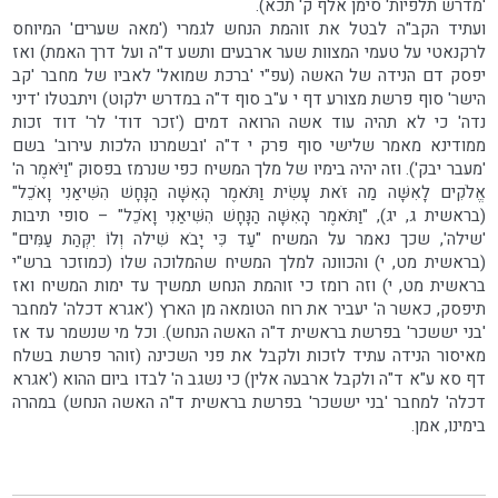
'מדרש תלפיות' סימן אלף ק' תכא).
ועתיד הקב"ה לבטל את זוהמת הנחש לגמרי ('מאה שערים' המיוחס
לרקנאטי על טעמי המצוות שער ארבעים ותשע ד"ה ועל דרך האמת) ואז
יפסק דם הנידה של האשה (עפ"י 'ברכת שמואל' לאביו של מחבר 'קב
הישר' סוף פרשת מצורע דף י ע"ב סוף ד"ה במדרש ילקוט) ויתבטלו 'דיני
נדה' כי לא תהיה עוד אשה הרואה דמים ('זכר דוד' לר' דוד זכות
ממודינא מאמר שלישי סוף פרק י ד"ה 'ובשמרנו הלכות עירוב' בשם
'מעבר יבק'). וזה יהיה בימיו של מלך המשיח כפי שנרמז בפסוק "וַיֹּאמֶר ה'
אֱלֹקִים לָאִשָּׁה מַה זֹּאת עָשִׂית וַתֹּאמֶר הָאִשָּׁה הַנָּחָשׁ הִשִּׁיאַנִי וָאֹכֵל"
(בראשית ג, יג), "וַתֹּאמֶר הָאִשָּׁה הַנָּחָשׁ הִשִּׁיאַנִי וָאֹכֵל" – סופי תיבות
'שילה', שכך נאמר על המשיח "עַד כִּי יָבֹא שִׁילה וְלוֹ יִקְּהַת עַמִּים"
(בראשית מט, י) והכוונה למלך המשיח שהמלוכה שלו (כמוזכר ברש"י
בראשית מט, י) וזה רומז כי זוהמת הנחש תמשיך עד ימות המשיח ואז
תיפסק, כאשר ה' יעביר את רוח הטומאה מן הארץ ('אגרא דכלה' למחבר
'בני יששכר' בפרשת בראשית ד"ה האשה הנחש). וכל מי שנשמר עד אז
מאיסור הנידה עתיד לזכות ולקבל את פני השכינה (זוהר פרשת בשלח
דף סא ע"א ד"ה ולקבל ארבעה אלין) כי נשגב ה' לבדו ביום ההוא ('אגרא
דכלה' למחבר 'בני יששכר' בפרשת בראשית ד"ה האשה הנחש) במהרה
בימינו, אמן.