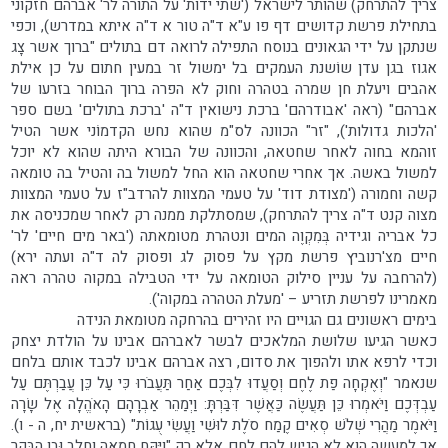
צריך להתרחק) שהותר לישראל ('שתי ידות' על התורה לר' אברהם חזקוני
בתחילת פרשת קדושים דף פו ע"א ד"ה טור א ד"ה איתא במדרש), וכפי
שנתקן על ידי הגאונים בנוסח התפילה לרואה דם בתולים "ברוך אשר צָג
אגוז בגן עדן שוֹשנת העמקים בל ימשול זר במעין חתום על כן אילת
אהבים ויעלת חן שמרה בטהרה וחוק לא הפרה ברוך הבוחר בזרעו של
אברהם" (ראה 'אבודרהם' ברכת נישואין ד"ה 'ברכת בתולים' בשם ספר
'הלכות גדולות'), "זר" הכוונה לס"מ שהוא נחש הקדמוֹני אשר הטיל
זוהמא בחוה לאחר שחטאה, והכוונה של הבורא היתה שהוא לא יוכל
למשול באשה. אך אחרי שחטאה הוא החל למשול בה והטיל בה טומאה
קשה וחמורה ('מצודת דוד' על טעמי המצוות להרדב"ז על טעמי המצוות
מצוה קנט ד"ה צריך להתרחק), שמסתלקת ממנה רק לאחר שמכניסה את
כל אבריה וגידיה בְּמִקְוֶה המים ונטהרת מטומאתה ('באר מים חיים' לר'
חיים מצ'רנוביץ פרשת מקץ על פסוק לג ופסוק לה ד"ה ועתה ירא)
(להרחבה על עניין סילוק הטומאה על ידי הטבילה במקוה טהרה ראה
מאמרינו לפרשת תזריע – 'מעלת הטהרה במקוה').
בימים ראשונים גם הגויים היו זהירים בהרחקה מטומאת הנידה
כאשר הגיעו שלושת המלאכים לבשר לאברהם אבינו על הולדת יצחק
וכדי לרפא אתו ולהפוך את סדום, רצה אברהם אבינו לכבד אותם בלחם
שנאמר "וְאֶקְחָה פַת לֶחֶם וְסַעֲדוּ לִבְּכֶם אַחַר תַּעֲבֹרוּ כִּי עַל כֵּן עֲבַרְתֶּם עַל
עַבְדְּכֶם וַיֹּאמְרוּ כֵּן תַּעֲשֶׂה כַּאֲשֶׁר דִּבַּרְתָּ: וַיְמַהֵר אַבְרָהָם הָאֹהֱלָה אֶל שָׂרָה
וַיֹּאמֶר מַהֲרִי שְׁלֹשׁ סְאִים קֶמַח סֹלֶת לוּשִׁי וַעֲשִׂי עֻגוֹת" (בראשית יח, ה - ו).
אך למעשה הוא לא הגיש להם לחם אלא רק "וַיִּקַּח חֶמְאָה וְחָלָב וּבֶן הַבָּקָר