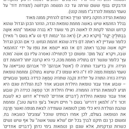
ונדבקים בגוף ששם שרתה עד כה הנשמה הקדוֹשה ('מצודת דוד' על
טעמי המצוות להרדב"ז מצוה קנט).
טומאת הנידה חזקה ביותר וצריך האדם להרחיק ממנה מאוד
בגלל הזוהמא שיש באשה מחמת טומאת הנדה, הוזהר הכהן הגדול שהוא
קדוֹש וטהוֹר לקחת לו לאשה רק מי שעוד לא בגרה שנאמר "וְהוּא אִשָּׁה
בִבְתוּלֶיהָ יִקָּח" (ויקרא כא, יג) (ראה גמ' יבמות דף נט ע"א בשם ר' מאיר)
כלומר שעדיין לא ראתה דם נידה שהוא זוהמת הנחש. כי אם הכהן הגדול
ייקח אשה שכבר ראתה דם אז הוא ייטמא את גופו על ידי 'הזוהמא'
שבה, ויקרא 'בעל מוּם'. ומשום כך לכתחילה נאסרה עליו גם אשה 'מוּכת
עץ' כלומר שנשר דם בתוליה מחמת מכה, כי היא קרובה יותר לזוהמת דם
הנידה. ורק בדיעבד הותרה לו ('אשל אברהם' לר' אברהם טובייאנה על
טעמי המצוות מצוה לח ד"ה היא שצונו כ"ג שישא בתולה). ומחמת טומאת
הנידה גזרה התורה על יולדת נקבה שתהיה טְמֵאָה כנידה במשך שבועיים
– שבוע אחד עבור טומאת היולדת ושבוע אחד לבת הנולדת שגם היא
תגיע לטומאת הנידה החמורה. ואילו היולדת זכר טְמֵאָה כנידה רק שבוע
אחד עבור טומאת היולדת ('דברים אחדים' להחיד"א דרוש כא לשבת
זכור ד"ה 'ולמאן דדריש' בשם ר' חיים ויטאל ב'עץ הדעת טוב'). ומחמת
שהבת הנולדת היא כלי מוכן לטומאה שעתידה לצאת מגופה ואשר תַּרְבֶּה
את הטומאה בעולם, לכן אמרו רבותינו שהכל 'עצובים' כשבאה בת.
ומשום כך גם תיקנו לברך בכל יום "שלא עשני אשה" על אף שיש נשים
כשרות וצדקניות, אלא שגם הן נטמאות בימי נדתן ('דברים אחדים'