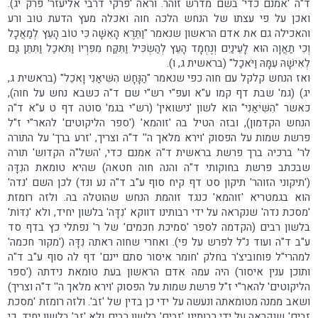
ד"ה 'אמנם כדי' בשם מדרש זוהר. וראה 'פרקי דרבי אליעזר' פרק יג).
ואכן על פי עצתו של הנחש הלכה חוה ואכלה מעץ הדעת טוב ורע
והאכילה גם את אדם הראשון שנאמר "וַתֵּרֶא הָאִשָּׁה כִּי טוֹב הָעֵץ לְמַאֲכָל
וְכִי תַאֲוָה הוּא לָעֵינַיִם וְנֶחְמָד הָעֵץ לְהַשְׂכִּיל וַתִּקַּח מִפִּרְיוֹ וַתֹּאכַל וַתִּתֵּן גַּם
לְאִישָׁהּ עִמָּהּ וַיֹּאכַל" (בראשית ג, ו).
ואז הנחש קלקל עם חוה כפי שנאמר "הַנָּחָשׁ הִשִּׁיאַנִי וָאֹכֵל" (בראשית ג,
יג) (גמ' שבת דף קמו ע"א ועפ"י רש"י שם ד"ה כשבא נחש על חוה),
כאשר "הִשִּׁיאַנִי" הוא לשון 'נישואין' (רש"י בגמ' סוטה דף ט ע"א ד"ה
הנחש הקדמון), ובזה הטיל בה 'זוהמא' ('ספר הליקוטים' להאר"י ז"ל
פרשת שמות על הפסוק 'וירא מלאך ה'' ד"ה וצריך, 'זרע ברך' על התורה
לר' ברכיה ברך פרשת בראשית ד"ה אמנם כדי, 'השל"ה הקדוש' תורה
שבכתב פרשת בחוקותי ד"ה והנה חוה חטאה) שהיא טומאת הנִדָּה
('תיקוני הזוהר' תיקון סט דף קיח סוף ע"ב ד"ה נע ונד) לכן השם 'נדה'
הוא בגמטריא 'זוהמא' כנגד זוהמת הנחש שהוטלה בה. ולזה רומזת
'מסכת נדה' שנקראה על ידי רבותינו דווקא 'נִדָּה' בלשון יחיד, ולא 'נִדּוֹת'
בלשון רבים (הקדמה לספר 'סמיכת חכמים' של ר' נפתלי כץ בדף סד
ע"ב ד"ה ועוד נ"ל לפרש על פי). ואחרי שחוה ראתה נִדָּה ('מקור חכמה'
למהרי"ל פוחוביצ'ר בחלק 'חומר איסור סתם יינם' דף לה סוף ע"ב ד"ה
ותוכן ענין איסור) היה עמה אדם הראשון בעת טומאת נידתה ('ספר
הליקוטים' להאר"י ז"ל פרשת שמות על הפסוק 'וירא מלאך ה'' ד"ה וצריך)
ושאב ממנה מטומאתה ונעשה על ידי כן בדין של 'זב'. ולזה רומזת 'מסכת
זבים' שנקראה על ידי רבותינו 'זבים' בלשון רבים ולא 'זב' בלשון יחיד, כי