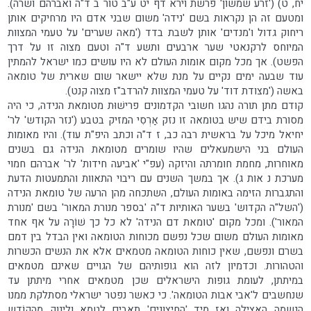
יח, ט) ('זרע שמשון' פרשת וירא דף יט ע"ב טור ב ד"ה ואברהם ושרה).
ומטעם זה הן נקראות בשם 'נידה' משום שבני אדם היו מרחיקים אותן
ריחוק גדול ו'מנדים' אותן לשבת בדד ('מאה שערים' על טעמי המצוות
המיוחס לרקנאטי שער ארבעים ותשע ד"ה וטעם מצוה זו על דרך
הפשט). אך מכל מקום אומות העולם לא היו עושים כמו ישראל להמתין
עוד שבעה ימים נקיים על מנת שלא יישאר שום שארית של טומאה
באשה ('מצודת דוד' על טעמי המצוות להרדב"ז מצוה קנט).
קודם מתן תורה נהגו חשובי הקדמונים פרישׁוּת מטומאת הנידה, כי היה
מסורת בידם שיש בטומאה זו נזק אַרְסִי המזיק בטבע ('נזר הקודש' לר'
יחיאל מיכל על בראשית רבה כב, ז ד"ה וכתב היפ"ת עוד). והיו מאומות
העולם בני הישמעאלים שהיו שומרים מטומאת הנידה גם בשנים
מאוחרות, מחמת חומרתה והיזקה (עפ"י 'אביעה חידות' לר' אברהם חמוי
מערכת נ אות ג). אך במשך השנים עם ריבוי התאוות והתמעטות הדעת
והתגברות הזימה באומות העולם, השתכחה מהן הרעה של טומאת הנידה
('השל"ה הקדוש' בשער האותיות ד"ה 'בספר מנורת המאור' בשם 'מנורת
המאור'). ומכל מקום 'טומאת דם הנידה' לא כל כך שׁוֹרָה על אף אחד
מאומות העולם משום שכל נפשם מכוחות הטומאה ואין הבדל בין דמם
בשרם ונפשם, שאין כוחות הטומאה מטמאים אלא את הנשים הכשרות
והטהורות. וכדמיון לזה הוא גופותיהם של הגויים שאינם מטמאים
במיתתן, לעומת גופות הישראלים שכן מטמאים אחרי מיתתן עד
שנחשבים ל'אבי אבות הטומאה'. כי כאשר נפטר ישראלי מסתלקת ממנו
הנשמה האצילה ואז מיד 'החיצונים' תאבים לטמא ולינוק מהקוֹדש