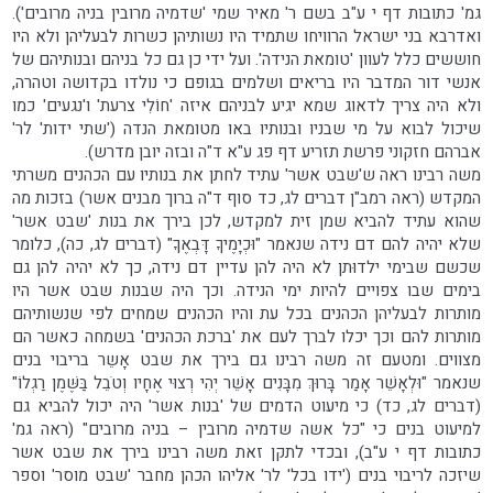
גמ' כתובות דף י ע"ב בשם ר' מאיר שמי 'שדמיה מרובין בניה מרובים').
ואדרבא בני ישראל הרוויחו שתמיד היו נשותיהן כשרות לבעליהן ולא היו
חוששים כלל לעוון 'טומאת הנידה'. ועל ידי כן גם כל בניהם ובנותיהם של
אנשי דור המדבר היו בריאים ושלמים בגופם כי נולדו בקדושה וטהרה,
ולא היה צריך לדאוג שמא יגיע לבניהם איזה 'חוֹלִי צרעת' ו'נגעים' כמו
שיכול לבוא על מי שבניו ובנותיו באו מטומאת הנדה ('שתי ידות' לר'
אברהם חזקוני פרשת תזריע דף פג ע"א ד"ה ובזה יובן מדרש).
משה רבינו ראה ש'שבט אשר' עתיד לחתן את בנותיו עם הכהנים משרתי
המקדש (ראה רמב"ן דברים לג, כד סוף ד"ה ברוך מבנים אשר) בזכות מה
שהוא עתיד להביא שמן זית למקדש, לכן בירך את בנות 'שבט אשר'
שלא יהיה להם דם נידה שנאמר "וּכְיָמֶיךָ דָּבְאֶךָ" (דברים לג, כה), כלומר
שכשם שבימי ילדוּתן לא היה להן עדיין דם נידה, כך לא יהיה להן גם
בימים שבו צפויים להיות ימי הנידה. וכך היה שבנות שבט אשר היו
מותרות לבעליהן הכהנים בכל עת והיו הכהנים שמחים לפי שנשותיהם
מותרות להם וכך יכלו לברך לעם את 'ברכת הכהנים' בשמחה כאשר הם
מצווים. ומטעם זה משה רבינו גם בירך את שבט אָשֵר בריבוי בנים
שנאמר "וּלְאָשֵׁר אָמַר בָּרוּךְ מִבָּנִים אָשֵׁר יְהִי רְצוּי אֶחָיו וְטֹבֵל בַּשֶּׁמֶן רַגְלוֹ"
(דברים לג, כד) כי מיעוט הדמים של 'בנות אשר' היה יכול להביא גם
למיעוט בנים כי "כל אשה שדמיה מרובין – בניה מרובים" (ראה גמ'
כתובות דף י ע"ב), ובכדי לתקן זאת משה רבינו בירך את שבט אשר
שיזכה לריבוי בנים ('ידו בכל' לר' אליהו הכהן מחבר 'שבט מוסר' וספר