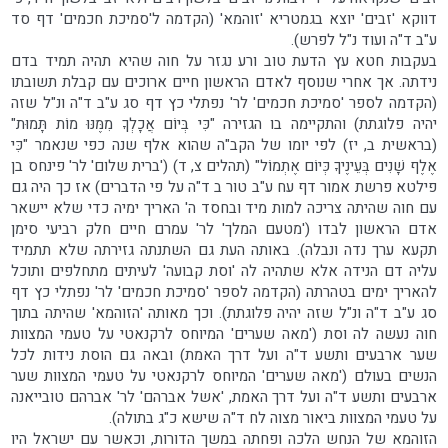
דווקא 'זבים' יוצא בגמטריא 'זוהמא' (הקדמה ל'סמיכת חכמים' דף סד
ע"ב ד"ה ועוד נ"ל לפרש).
בעקבות חטא עץ הדעת טוב ורע נגזר על חוה שהיא תהיה תמיד בדם
נידתה. אך אחרי שנוסף לאדם הראשון חיים ארוכים עם קבלת תשובתו
(הקדמה לספר 'סמיכת חכמים' לר' נפתלי כץ דף סג ע"ב ד"ה ונ"ל שזה
יהיה פלוגתת) והתקיימה בו הגזירה "כִּי בְּיוֹם אֲכָלְךָ מִמֶּנּוּ מוֹת תָּמוּת"
(בראשית ב, יז) לפי יומו של הקב"ה שהוא אלף שנה כפי שנאמר "כִּי
אֶלֶף שָׁנִים בְּעֵינֶיךָ כְּיוֹם אֶתְמוֹל" (תהלים צ, ד) ('ברית שלום' לר' פינחס בן
פילטא פרשת אמור דף עח ע"ב טור ב ד"ה על פי הדברים) אז כך היה גם
עם חוה שהיתה צריכה למות מיד ובחסד ה' האריך ימיה כדי שלא יישאר
אדם הראשון לבדו ('מטעם המלך' לר' עמרם חיים חלק רביעי סימן
תקעא ערך נדה ונבלה). באותה העת גם השתנתה גזירתה שלא תתמיד
עליה דם הנידה אלא שתהיה לה 'וסת קבועה' לעיתים מתחלפים ותוכל
להאריך ימים בטהרתה (הקדמה לספר 'סמיכת חכמים' לר' נפתלי כץ דף
סג ע"ב ד"ה ונ"ל שזה יהיה פלוגתת). וכך מאותה 'הזוהמא' שהיתה בתוך
חוה נעשה לה וסת ('מאה שערים' המיוחס לרקנאטי על טעמי המצוות
שער ארבעים ותשע ד"ה ועל דרך האמת) ובאה גם הוסת נידו‍ת לכל
הנשים בעולם ('מאה שערים' המיוחס לרקנאטי על טעמי המצוות שער
ארבעים ותשע ד"ה ועל דרך האמת, 'אשל אברהם' לר' אברהם טובייאנה
על טעמי המצוות ביאור מצוה לח ד"ה שישא כ"ג בתולה).
הזוהמא של הנחש הלכה ופחתה במשך הדורות, וכאשר עם ישראל היו