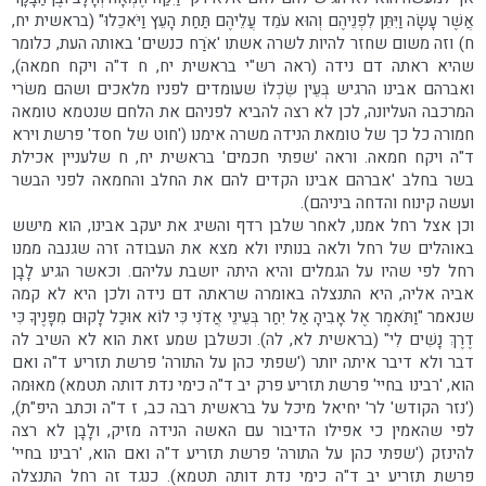
אֲשֶׁר עָשָׂה וַיִּתֵּן לִפְנֵיהֶם וְהוּא עֹמֵד עֲלֵיהֶם תַּחַת הָעֵץ וַיֹּאכֵלוּ" (בראשית יח,
ח) וזה משום שחזר להיות לשרה אשתו 'אֹרַח כנשים' באותה העת, כלומר
שהיא ראתה דם נידה (ראה רש"י בראשית יח, ח ד"ה ויקח חמאה),
ואברהם אבינו הרגיש בְּעֵין שִׂכְלוֹ שעומדים לפניו מלאכים ושהם משׂרי
המרכבה העליונה, לכן לא רצה להביא לפניהם את הלחם שנטמא טומאה
חמורה כל כך של טומאת הנידה משרה אימנו ('חוט של חסד' פרשת וירא
ד"ה ויקח חמאה. וראה 'שפתי חכמים' בראשית יח, ח שלעניין אכילת
בשר בחלב 'אברהם אבינו הקדים להם את החלב והחמאה לפני הבשר
ועשה קינוח והדחה ביניהם).
וכן אצל רחל אמנו, לאחר שלבן רדף והשיג את יעקב אבינו, הוא מישש
באוהלים של רחל ולאה בנותיו ולא מצא את העבודה זרה שגנבה ממנו
רחל לפי שהיו על הגמלים והיא היתה יושבת עליהם. וכאשר הגיע לָבָן
אביה אליה, היא התנצלה באומרה שראתה דם נידה ולכן היא לא קמה
שנאמר "וַתֹּאמֶר אֶל אָבִיהָ אַל יִחַר בְּעֵינֵי אֲדֹנִי כִּי לוֹא אוּכַל לָקוּם מִפָּנֶיךָ כִּי
דֶרֶךְ נָשִׁים לִי" (בראשית לא, לה). וכשלבן שמע זאת הוא לא השיב לה
דבר ולא דיבר איתה יותר ('שפתי כהן על התורה' פרשת תזריע ד"ה ואם
הוא, 'רבינו בחיי' פרשת תזריע פרק יב ד"ה כימי נדת דותה תטמא) מאוּמה
('נזר הקודש' לר' יחיאל מיכל על בראשית רבה כב, ז ד"ה וכתב היפ"ת),
לפי שהאמין כי אפילו הדיבור עם האשה הנידה מזיק, ולָבָן לא רצה
להינזק ('שפתי כהן על התורה' פרשת תזריע ד"ה ואם הוא, 'רבינו בחיי'
פרשת תזריע יב ד"ה כימי נדת דותה תטמא). כנגד זה רחל התנצלה