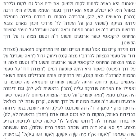
שאמנם היא ראויה לפחות לקום ולנשק את ידיו אבל גם לקום וללכת
באוהל היא לא יכולה, שמא הוא ידרוך בעפר הטמא שעליה היא דרכה
(רמב"ן בראשית לא, לה), והדריכה במקום בו דורכת הנידה בתחילת
נידתה מזיקה ('שפתי כהן על התורה' לר' מרדכי הכהן מארם צובא
בפרשת תזריע ד"ה או נאמר ספחת. וראה 'מאה שערים' על טעמי המצוות
המיוחס לרקנאטי שער ארבעים ותשע ד"ה וטעם מצוה זו על דרך
הפשט).
דם הנידה קיים גם אצל נשות הגויים והם היו מתרחקים מהאשה ('מצודת
דוד' על טעמי המצוות להרדב"ז מצוה קנט) ריחוק גדול ('מאה שערים' על
טעמי המצוות המיוחס לרקנאטי שער ארבעים ותשע ד"ה וטעם מצוה זו
על דרך הפשט) כאשר היא היתה שופעת דמים ('מצודת דוד' על טעמי
המצוות להרדב"ז מצוה קנט), והיו מרחיקים אותה ומבדילים אותה משאר
האנשים בזמן נידותה והיתה לובשת שחורים ומטמאה מה שנגעה בו
ואפילו את האדמה שדרכָה עליה (רמב"ן בראשית לא, לה), וגם דיבורה
היה אצלם טמא ('מאה שערים' על טעמי המצוות המיוחס לרקנאטי שער
ארבעים ותשע ד"ה וטעם מצוה זו על דרך הפשט, 'קרבן שבת' לר' בצלאל
הדרשן פרק י סימן ה ד"ה וזה שכתבנו לעיל). והיתה יושבת בזמן נידוּתה
בבדידות באוהל, במקום בו לא נכנס שום אדם (רמב"ן בראשית לא, לה)
או בחדר המיוחד לה ('דרוש שלמה' לר' שלמה שלם לפרשת תזריע
מצורע דף סא ע"א ד"ה ודע שכתב בספר ברית שלום), כמו שעשתה
שרה שנאמר "וַיֹּאמְרוּ אֵלָיו אַיֵּה שָׂרָה אִשְׁתֶּךָ וַיֹּאמֶר הִנֵּה בָאֹהֶל" (בראשית