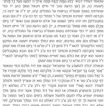
שנאמר לעתיד לבוא "בִּלַּע הַמָּוֶת לָנֶצַח וּמָחָה אֲדֹנָי ה' דִּמְעָה מֵעַל כָּל פָּנִים"
(ישעיה כה, ח) ('עץ הדעת טוב' לר' חיים ויטאל מתוך כתב יד כפי
שהודפס בשנת תשס"ח בביאורו על התהלים קיט, יט ד"ה או ירצה כי,
הקדמה לספר 'סמיכת חכמים' של ר' נפתלי כץ דף כח ע"ב ד"ה וגם הובא
במקובלים) וזה יהיה היפך העונש של אדם הראשון שבו נאמר "כִּי בְּיוֹם
אֲכָלְךָ מִמֶּנּוּ מוֹת תָּמוּת" (בראשית ב, יז) ('עץ הדעת טוב' לר' חיים ויטאל
מתוך כתב יד כפי שהודפס בשנת תשס"ח בביאורו על התהלים קיט, יט
ד"ה או ירצה כי). ואחר כך כנגד מה שהביא אדם הראשון את המוות על
כל העולם והם מתו בסיבתו, יבוא הוא כמלך המשיח ויעשה את התיקון
('ספר הליקוטים' להאר"י ז"ל סימן לב ד"ה ומ"ש כי ביום אוכלו מות יומת)
הגמור (הקדמה ל'סמיכת חכמים' דף כח ע"ב ד"ה וגם הובא במקובלים)
כאשר הוא יקים את כולם בעת 'תחיית המתים' ('ספר הליקוטים' להאר"י
ז"ל סימן לב ד"ה ומ"ש כי ביום אוכלו מות יומת).
הגאולה יכולה להתעכב עד שישראל יבקשו את דוד מלכם וכפי שנאמר
"אַחַר יָשֻׁבוּ בְּנֵי יִשְׂרָאֵל וּבִקְשׁוּ אֶת ה' אֱלֹקֵיהֶם וְאֵת דָּוִד מַלְכָּם וּפָחֲדוּ אֶל
ה' וְאֶל טוּבוֹ בְּאַחֲרִית הַיָּמִים" (הושע ג, ה) (עפ"י 'זרע שמשון' פרשת מסעי
דף קכה ע"ב טור א ד"ה שבת) כי דוד המלך הוא זה שצריך לחזור ולמלוך
לעתיד לבוא (עפ"י זוהר פרשת פקודי דף רלב ע"ב ד"ה בעלמא דין
דכתיב). וכשתגיע הגאולה אז כוחו של דוד המלך אשר יהיה בתוך מלך
המשיח ישפיע עליו לנקום ולפעול פעולות בימים ההם ('אור החמה' על
זוהר פרשת לך לך דף פב ע"ב ד"ה 'ואולם כח דוד המלך' מהרמ"ק), לפי
שלא היה בכל מלכי ישראל במשך הדורות מושיע כדוד המלך, לוחם