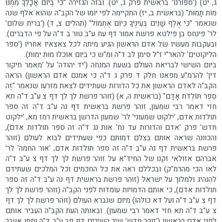
ג, יט) ('ספורנו' בראשית פרק ג, יט). ובזה הגזירה "כִּי בְּיוֹם אֲכָלְךָ מִמֶּנּוּ
מוֹת תָּמוּת" (בראשית ב, יז) התקיימה לפי יומו של הקב"ה שהוא אלף שנה
שנאמר "כִּי אֶלֶף שָׁנִים בְּעֵינֶיךָ כְּיוֹם אֶתְמוֹל" (תהלים צ, ד) ('ברית שלום'
לר' פינחס בן פילטא פרשת אמור דף עח ע"ב טור ב ד"ה על פי הדברים).
ובעקבות מעשיו של אדם הראשון הגיע מיתה לכל צאצאיו אחריו ('ספר
הליקוטים' להאר"י ז"ל סימן לב ד"ה ומ"ש כי ביום אוכלו מות ימות).
ביום השישי לבריאת העולם בשעת המנחה ('יד יהודה' על 'מאמר חיקור
דין' להרמ"ע מפאנו חלק ד פרק ג ד"ה כי אמנם אדם הראשון) הראה
הקב"ה לאדם הראשון את כל הדורות שעתידים לצאת מזרעו שנאמר "זֶה
סֵפֶר תּוֹלְדֹת אָדָם" (בראשית ה, א) (זוהר פרשת לך לך דף צ ע"ב ד"ה תא
חזי דאמר רבי שמעון, זוהר פרשת בראשית דף נה ע"ב ד"ה זה ספר
תולדות אדם, 'ילקוט שמעוני' לר' שמעון הדרשן בראשית רמז מא, 'ילקוט
חדש' פרק 'אדם והדורות עד נח' אות נג ד"ה זה ספר תולדות אדם),
והכוונה שראה אותם בצלם דמותם כפי שעתידים לבוא לעולם (זוהר
פרשת בראשית דף נה ע"ב ד"ה זה ספר תולדות אדם, 'אור החמה' לר'
אברהם אזולאי זקנו של החיד"א על זוהר פרשת לך לך דף צ ע"ב ד"ה
לאו הכי מהרמ"ק) ובכללם ראה את כל החכמים וכל המלכים שעתידם
להנהיג ולמלוך על ישראל (זוהר פרשת בראשית דף נה ע"ב ד"ה זה ספר
תולדות אדם), כי אותם הדמויות עומדות לפני הקב"ה (זוהר פרשת לך לך
דף צ ע"ב ד"ה ועל דא כולהו) מיום שנברא העולם (זוהר פרשת לך לך דף
צ ע"ב ד"ה תא חזי דאמר רבי שמעון). ובאותה העת הקב"ה העביר אותם
לפני אדם הראשון ('זוהר חדש' שיר השירים דף פב ע"ב ד"ה ותמן אעבר