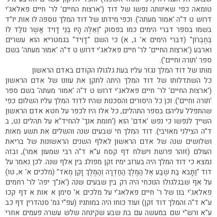
טומאה כפי שאיוותה נפשו של דוד ('ארצות החיים' לר' חיים פאלאג'י
דרוש ט ד"ה 'אמור מעתה'). וכפי מידתו של דוד המלך נוספה לו אות יו"ד
בשמו בספר דברי הימים כמו בפסוק "וְאֵלֶּה הָיוּ בְּנֵי דָוִיד אֲשֶׁר נוֹלַד לוֹ
בְּחֶבְרוֹן" (דברי הימים א' ג, א) כי השם "דָוִיד" בגמטריא הוא עשרים
וארבע ('ארצות החיים' לר' חיים פאלאג'י דרוש ט ד"ה 'אמור מעתה' בשם
ספר 'תורה וחיים').
מותו של דוד המלך נגזר עליו בעת גלגולו הקודם באדם הראשון
כל השתדלותו של דוד המלך היתה לתקן את עוונו של אדם הראשון
('ארצות החיים' לר' חיים פאלאג'י דרוש ט ד"ה 'אמור מעתה' בשם ספר
'תורה וחיים'). וכן כל היסורים והסכנות שהיו לדוד המלך עליו השלום כפי
שהתפלל עליהם בספר התהלים, כל אלו היו לכפר על חטא אדם הראשון
השייך לנפשו כי נפש 'אדם' הוא ('חומת אנך' להחיד"א על תהלים נט, ב
ד"ה הצילני מאויבי). דוד המלך חי שבעים שנה והשלים את תשע מאות
ושלושים שנה של אדם הראשון לאלף השנים הראשונות של בריאת
העולם (זוהר פרשת וישלח דף קסח ע"א ד"ה רבי שמעון אמר), ובזה
נמצא כי דוד המלך היה בערוֹב ימיו זקן מפולג בין אלף שנה. לכן נאמר על
דוד "וַתָּבֹא בַת שֶׁבַע אֶל הַמֶּלֶךְ הַחַדְרָה וְהַמֶּלֶךְ זָקֵן מְאֹד" (מלכים א' א, טו)
על אף שבגלגולו הנוכחי היה רק בין שבעים שנה ('אנ"ך יפה' לר' רחמים
פאלאג'י בנו של ר' חיים פאלאג'י על מלכים א' סימן א אות א דף קכו
ע"א ד"ה והמלך דוד זקן) ועוד כוחו היה במותניו (עפ"י גמ' סנהדרין דף כב
ע"א ורש"י שם במעשה עם בת שבע שקינחה שלש עשרה פעמים אחרי