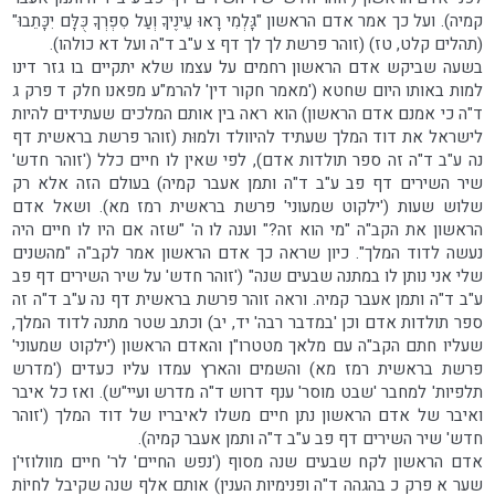
קמיה). ועל כך אמר אדם הראשון "גָּלְמִי רָאוּ עֵינֶיךָ וְעַל סִפְרְךָ כֻּלָּם יִכָּתֵבוּ"
(תהלים קלט, טז) (זוהר פרשת לך לך דף צ ע"ב ד"ה ועל דא כולהו).
בשעה שביקש אדם הראשון רחמים על עצמו שלא יתקיים בו גזר דינו
למות באותו היום שחטא ('מאמר חקור דין' להרמ"ע מפאנו חלק ד פרק ג
ד"ה כי אמנם אדם הראשון) הוא ראה בין אותם המלכים שעתידים להיות
לישראל את דוד המלך שעתיד להיוולד ולמוּת (זוהר פרשת בראשית דף
נה ע"ב ד"ה זה ספר תולדות אדם), לפי שאין לו חיים כלל ('זוהר חדש'
שיר השירים דף פב ע"ב ד"ה ותמן אעבר קמיה) בעולם הזה אלא רק
שלוש שעות ('ילקוט שמעוני' פרשת בראשית רמז מא). ושאל אדם
הראשון את הקב"ה "מי הוא זה?" וענה לו ה' "שזה אם היו לו חיים היה
נעשה לדוד המלך". כיון שראה כך אדם הראשון אמר לקב"ה "מהשנים
שלי אני נותן לו במתנה שבעים שנה" ('זוהר חדש' על שיר השירים דף פב
ע"ב ד"ה ותמן אעבר קמיה. וראה זוהר פרשת בראשית דף נה ע"ב ד"ה זה
ספר תולדות אדם וכן 'במדבר רבה' יד, יב) וכתב שטר מתנה לדוד המלך,
שעליו חתם הקב"ה עם מלאך מטטרו"ן והאדם הראשון ('ילקוט שמעוני'
פרשת בראשית רמז מא) והשמים והארץ עמדו עליו כעדים ('מדרש
תלפיות' למחבר 'שבט מוסר' ענף דרוש ד"ה מדרש ועיי"ש). ואז כל איבר
ואיבר של אדם הראשון נתן חיים משלו לאיבריו של דוד המלך ('זוהר
חדש' שיר השירים דף פב ע"ב ד"ה ותמן אעבר קמיה).
אדם הראשון לקח שבעים שנה מסוף ('נפש החיים' לר' חיים מוולוזי'ן
שער א פרק כ בהגהה ד"ה ופנימיות הענין) אותם אלף שנה שקיבל לחיוֹת