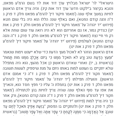
הישראלי' לר' ישראל מבלזיץ ערך דוד אות לד בשם הרמ"ע מפאנו,
והובא בקיצור ב'ילקוט חדש' ערך דוד אות קיג). והיה צריך אדם הראשון
לחיות במשך אלף שנה ('מאמר חיקור דין' להרמ"ע מפאנו חלק ד פרק ג
ד"ה והנה קודם החטא), ואם באלף שנה הללו הוא היה בלי שום חטא
(פירוש 'יד יהודה' על 'מאמר חיקור דין' להרמ"ע מפאנו חלק ד פרק ג אות
יט) כצדיק גמור, אז גם אחריהם הוא לא היה רואה עוד שום שחת אלא
רק חי חיי נצח ('מאמר חיקור דין' להרמ"ע מפאנו חלק ד פרק ג ד"ה והנה
קודם החטא) לעולמים (פירוש 'יד יהודה' על 'מאמר חיקור דין' להרמ"ע
מפאנו חלק ד פרק ג אות יט).
אדם הראשון הוזהר לא לאכול מעץ הדעת כדי שלא ייענש וימות שנאמר
"וּמֵעֵץ הַדַּעַת טוֹב וָרָע לֹא תֹאכַל מִמֶּנּוּ כִּי בְּיוֹם אֲכָלְךָ מִמֶּנּוּ מוֹת תָּמוּת"
(בראשית ב, יז). ואחרי שאדם הראשון כן אכל מהעץ, הוא היה מתפלל
שלא יתקיים בו העונש למות באותו היום על מנת שיספיק לעשות תשובה
('מאמר חקור דין' להרמ"ע מפאנו חלק ד פרק ג ד"ה כי אמנם אדם
הראשון). והועילה תפילתו ('יד יהודה' על 'מאמר חיקור דין' להרמ"ע
מפאנו חלק ד פרק ג אות יט) בחמלת ה' עליו כי חפץ חסד הוא, והאריך
את אפו עד סוף האלף שנה שהיה צריך לחיות בהן לכתחילה ('מאמר
חקור דין' להרמ"ע מפאנו חלק ד פרק ג ד"ה והנה קודם החטא), ורק אחר
כך היה צריך למות (פירוש 'יד יהודה' על 'מאמר חיקור דין' להרמ"ע מפאנו
חלק ד פרק ג אות יט) ולהתקיים בו הפסוק "בְּזֵעַת אַפֶּיךָ תֹּאכַל לֶחֶם עַד
שׁוּבְךָ אֶל הָאֲדָמָה כִּי מִמֶּנָּה לֻקָּחְתָּ כִּי עָפָר אַתָּה וְאֶל עָפָר תָּשׁוּב" (בראשית