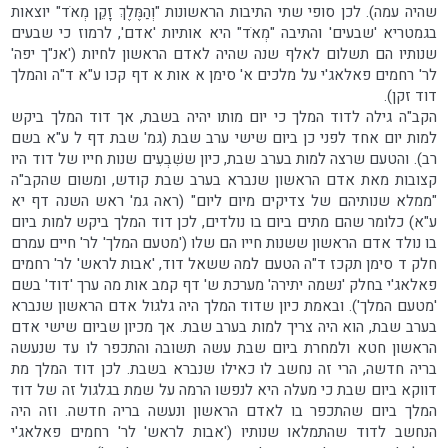
שהיה עמה). לכן סופי שתי התיבות הראשונות "וְהַמֶּלֶךְ זָקֵן מְאֹד" יוצאות
בגמטריא 'שבעים' והתיבה "מְאֹד" היא אותיות 'אדם', לרמוז כי שבעים
שנותיו הם תשלום לאלף שנה שהיה לאדם הראשון לחיות ('אנ"ך יפה'
לר' רחמים פאלאג'י על מלכים א' סימן א אות א דף קכו ע"א ד"ה והמלך
דוד זקן).
הקב"ה גילה לדוד המלך כי יום מותו יהיה בשבת, אך דוד המלך ביקש
למות יום אחד לפני כן ביום שישי ערב שבת (גמ' שבת דף ל ע"א בשם
רב). והטעם שרצה למות בערב שבת, כיון ששִׁבְעִים שנות חייו של דוד היו
קצובות מאת אדם הראשון שנברא בערב שבת קודש, ומשום שהקב"ה
"ממלא שנותיהם של צדיקים מיום ליום" (ראה גמ' ראש השנה דף יא
ע"א) כלומר שהם מתים ביום בו נולדים, לכן דוד המלך ביקש למות ביום
בו נולד אדם הראשון ששנות חייו הם שלו ('מטעם המלך' לר' חיים עמרם
חלק ד סימן תקכז ד"ה הטעם למה ששאל דוד, 'אבות לראש' לר' רחמים
פאלאג'י בחלק 'נשמה יתירה' מערכת ש' דף קמב אות מה ערך 'דוד' בשם
'מטעם המלך'). ובאמת כיון שדוד המלך היה גלגול אדם הראשון שנברא
בערב שבת, הוא היה צריך למות בערב שבת. אך מכיון שביום שישי אדם
הראשון חטא ולמחרת ביום שבת עשה תשובה והתכפר לו עד שנעשה
בריה חדשה, הרי זה נחשב לו כאילו שנברא בשבת. לכן דוד המלך מת
דווקא ביום שבת כי מעלה היא לנפשו הרמה על שמת בגלגול זה של דוד
המלך ביום שהתכפר בו לאדם הראשון ונעשה בריה חדשה. וזה היה
הנחשב לדוד שהתמלאו שנותיו ('אבות לראש' לר' רחמים פאלאג'י