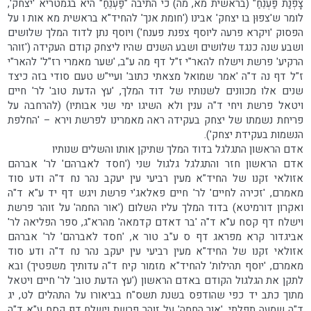
צָפְנַת פַּעְנֵחַ" (בראשית מא, מה) כי התיבה "פַּעְנֵחַ" היא בגמטריא 'יצחק',
לומר ש'צפוּן בו יצחק' אבינו ('חומת אנך' להחיד"א בראשית מא אות ו על
הפסוק 'ויקרא פרעה ליוסף צפנת פענח') ויוסף נתן לדוד המלך שלושים
ושבע שנה כנגד שלושים ושבע השנים שהיו ליצחק קודם העקידה ('זוהר
הרקיע' פרשת וישלח להאר"י ז"ל דף מה ע"ב, 'שער מאמרי רז"ל' להאר"י
ז"ל דף נה ד"ה 'אמר שמואל מצאתי כתוב' ועיי"ש טעם סודי בזה כיצד
שנים אלו מכוונים לשנותיו של דוד המלך, 'עץ הדעת טוב' לר' חיים
ויטאל פרשת ויחי ד"ה ענין ולא השיגו ימי שני אבותיו) (להרחבה על
פריחת נשמתו של יצחק בעקידה ראה מאמרינו לפרשת וירא – 'החלפת
הנשמות בעקידת יצחק').
אדם הראשון התגלגל בדוד המלך שתיקן אותו והשלים שנותיו
אדם הראשון חזר והתגלגל גלגול שני ('חסד לאברהם' לר' אברהם
אזולאי זקנו של החיד"א מעין רביעי עין יעקב נהר נח ד"ה ודע סוד
מאמרם, 'זכירה לחיים' לר' חיים פאלאג'י פרשת ויגש דף יד ע"א ד"ה
ואקרון דורמיטא) בדוד המלך עליו השלום ('אור החמה' על זוהר פרשת
וישלח דף קסח ע"א ד"ה 'בר דאדם קדמאה' מהרא"ג, ספר הפליאה לר'
אביגדור קרא מפראג דף ס ע"ב טור א, 'חסד לאברהם' לר' אברהם
אזולאי זקנו של החיד"א מעין רביעי עין יעקב נהר נח ד"ה ודע סוד
מאמרם, 'יוסף תהילות' להחיד"א מזמור קיח ד"ה עדותיך משפטיך) ובא
לתקן את הגלגול הקודם באדם הראשון ('עץ הדעת טוב' לר' חיים ויטאל
מתוך כתב יד כפי שהודפס בשנת תשס"ח בביאורו על התהלים לט, יג
ד"ה שמעה תפלתי, 'אור החמה' על זוהר פרשת וישלח דף קסח ע"א ד"ה