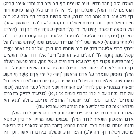
בעולם הזה ('זוהר חדש' שיר השירים דף פב ע"ב ד"ה ותמן אעבר קמיה)
והוסיפם לדוד המלך, שבלעדיהן לא היו לו חיים כלל (זוהר פרשת ויחי
דף רלג ע"ב ד"ה אמר רבי יהודה, זוהר פרשת פקודי דף רלה ע"א ד"ה
חיים שאל ממך, זוהר פרשת וישלח דף קסח ע"א ד"ה רבי שמעון אמר).
ועל הוספה זו נאמר "יָמִים עַל יְמֵי מֶלֶךְ תּוֹסִיף שְׁנוֹתָיו כְּמוֹ דֹר וָדֹר" (תהלים
סא, ז) ('פרקי דרבי אליעזר' לתנא ר' אליעזר בן הורקנוס פרק יט ד"ה
ולקחתי משנותי) כאשר שני "דֹר" הם יחד שבעים שנה (פירוש מהרז"ו על
'פרקי דרבי אליעזר' פרק יט ד"ה שנותיו כמו דור), ועל זה גם נאמר "חַיִּים
שָׁאַל מִמְּךָ נָתַתָּה לּוֹ" (תהלים כא, ה) שב"חַיִּים" אלו דוד המלך התקיים
(זוהר פרשת פקודי דף רלה ע"א ד"ה חיים שאל ממך, זוהר פרשת וישלח
דף קסח ע"א ד"ה פתח ואמר חיים). ונרמזו אותם השנים שקיבל דוד
המלך בפסוק שנאמר על אדם הראשון "וַיִּהְיוּ כָּל יְמֵי אָדָם אֲשֶׁר חַי תְּשַׁע
מֵאוֹת שָׁנָה וּשְׁלֹשִׁים שָׁנָה וַיָּמֹת" (בראשית ה, ה) שהתיבות "אָדָם אֲשֶׁר חַי"
יוצאות בגמטריא 'נתן לדויד' עם האותיות ושני הכולל כנגד התיבות (ושמו
של דוד נכתב עם י' כמו בדברי הימים א' ג, א) (כנלע"ד לדייק ב'דברים
נחמדים' למחבר ספר 'בני יששכר' המרצ"א מדינוב בחלק 'מנא הא
מילתא' אות כח כדי ליישב את הגימטריא שהביא שם).
האבות נתנו מחדש את השבעים שנה שנתן אדם הראשון לדוד המלך
אדם הראשון השאיר לדוד המלך שבעים שנה מחייו, אך כיון שחטא
נפגמו אותם השנים מצד זוהמת החטא ('זוהר הרקיע' להאר"י ז"ל בביאור
פרשת וישלח דף מה ע"ב) והיצר הרע ששלט באדם הראשון. וכך היו