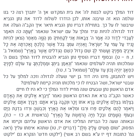
דוד המלך ביקש לבנות לה' את בית המקדש אך ה' יתברך רצה כי בנו
שלמה הוא זה שיבנה אותו, לכן הזדרז לשלוח לדוד את נתן הנביא
שיבשר לו על כך. בתחילת דבריו נתן הנביא תיאר איך הקב"ה העלה את
דוד לגדוּלה להיות נגיד ומלך על עם ישראל שנאמר "וְעַתָּה כֹּה תֹאמַר
לְעַבְדִּי לְדָוִד כֹּה אָמַר ה' צְבָאוֹת אֲנִי לְקַחְתִּיךָ מִן הַנָּוֶה מֵאַחַר הַצֹּאן לִהְיוֹת
נָגִיד עַל עַמִּי עַל יִשְׂרָאֵל: וָאֶהְיֶה עִמְּךָ בְּכֹל אֲשֶׁר הָלַכְתָּ וָאַכְרִתָה אֶת כָּל
אֹיְבֶיךָ מִפָּנֶיךָ וְעָשִׂתִי לְךָ שֵׁם גָּדוֹל כְּשֵׁם הַגְּדֹלִים אֲשֶׁר בָּאָרֶץ" (שמואל ב'
ז, ח – ט). ובסוף דבריו הוסיף נתן הנביא להבטיח לדוד המלך בשם ה'
שמלכותו תהיה לעולמים שנאמר "וְנֶאְמַן בֵּיתְךָ וּמַמְלַכְתְּךָ עַד עוֹלָם לְפָנֶיךָ
כִּסְאֲךָ יִהְיֶה נָכוֹן עַד עוֹלָם" (שמואל ב' ז, טז).
ויש להתבונן, מיהו היה דוד בן ישי שעלה לגדוּלה וזכה למלוֹך על כל
שבטי ישראל, ושה' הבטיח לו כי מלכותו תהיה קיימת לעולמים?
אדם הראשון נתן שבעים שנה מחייו לדוד המלך כי לא היו לו חיים
כאשר הקב"ה ברא את האדם הראשון נאמר "וַיִּבְרָא אֱלֹקִים אֶת הָאָדָם
בְּצַלְמוֹ בְּצֶלֶם אֱלֹקִים בָּרָא אֹתוֹ זָכָר וּנְקֵבָה בָּרָא אֹתָם: וַיְבָרֶךְ אֹתָם אֱלֹקִים
וַיֹּאמֶר לָהֶם אֱלֹקִים פְּרוּ וּרְבוּ וּמִלְאוּ אֶת הָאָרֶץ וְכִבְשֻׁהָ וּרְדוּ בִּדְגַת הַיָּם
וּבְעוֹף הַשָּׁמַיִם וּבְכָל חַיָּה הָרֹמֶשֶׂת עַל הָאָרֶץ" (בראשית א, כז – כח),
ובאותה שעה כל הבריות המליכו את אדם הראשון עליהם וקיימו את
הפסוק "שׂוֹם תָּשִׂים עָלֶיךָ מֶלֶךְ" (דברים יז, טו) שתהא אימתו עליך (ראה
גמ' כתובות דף יז ע"א בשם רב אשי) ('ילקוט חדש' הנקרא גם 'ילקוט