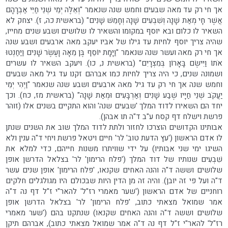
אך חי רק עד מאה שבעים וחמש שנה שנאמר "וְאֵלֶּה יְמֵי שְׁנֵי חַיֵּי אַבְרָהָם
אֲשֶׁר חָי מְאַת שָׁנָה וְשִׁבְעִים שָׁנָה וְחָמֵשׁ שָׁנִים" (בראשית כה, ז). יצחק לא
השאיר לו כלום ובא יוסף במקומו והשאיר לו שלושים ושבע שנים מחייו,
שהיה צריך יוסף לחיות עד גילו של אביו יעקב מאה ארבעים ושבע שנה
אך חי רק מאה ועשר שנה שנאמר "וַיָּמָת יוֹסֵף בֶּן מֵאָה וָעֶשֶׂר שָׁנִים וַיַּחַנְטוּ
אֹתוֹ וַיִּישֶׂם בָּאָרוֹן בְּמִצְרָיִם" (בראשית נ, כו). ויעקב השאיר לו עשרים
ושמונה שנים, כי היה צריך לחיות כמו אברהם זקנו עד גיל מאה שבעים
וחמש שנה אך חי רק עד גיל מאה ארבעים ושבע שנה שנאמר "וַיְהִי יְמֵי
יַעֲקֹב שְׁנֵי חַיָּיו שֶׁבַע שָׁנִים וְאַרְבָּעִים וּמְאַת שָׁנָה" (בראשית מז, כח). וכך
יחד הם השאירו לדוד המלך 'שבעים שנה' והוא התקיים בשנים אלו (זוהר
פרשת וישלח דף קסח ע"ב ד"ה תו אבהן).
אבותינו הקדושים הוצרכו לחזור ולתת לדוד המלך שוב את השנים שנתן
לו אדם הראשון ('עץ הדעת טוב' לר' חיים ויטאל פרשת ויחי ד"ה ענין ולא
השיגו ימי שני אבותיו) על ידי שוויתרו משנות חייהם, כדי למלא את
שִׁבְעִים שנותיו של דוד המלך ('פלח הרימון' לר' בצלאל הדרשן אופן
שלושים וששה ד"ה והנה האחים שקנאו, 'פלח הרימון' אופן שנים עשר
ד"ה ועל פי זה יובן). והיה זה מן הדין היות שבכולם היו מגולגלים חלקים
רוחניים של אדם הראשון ('שער מאמרי רז"ל' להאר"י ז"ל דף נה ד"ה
אמר שמואל מצאתי כתוב, 'פלח הרימון' לר' בצלאל הדרשן אופן
שלושים וששה ד"ה והנה האחים שקנאו) שנתקנו בהם ('שער מאמרי
רז"ל' להאר"י ז"ל דף נה ד"ה אמר שמואל מצאתי כתוב), אברהם תיקן