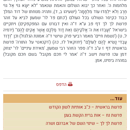
מלחמות ה'. ואחר כך יבוא השלום והאמת שנאמר "לֹא יִשָּׂא גוֹי אֶל גּוֹי
חֶרֶב וְלֹא יִלְמְדוּ עוֹד מִלְחָמָה" (ישעיהו ב, ד), ותהיה מנוחתו של דוד המלך
כבוד כקיסר השולט בכל העולם ('כתם פז' לר' שמעון לביא על זוהר
פרשת לך לך דף פב ע"א ד"ה ואין דבורנו עם המפקפקים) ויתקיים
בישראל "וְעָבְדוּ אֵת ה' אֱלֹקֵיהֶם וְאֵת דָּוִד מַלְכָּם אֲשֶׁר אָקִים לָהֶם" (ירמיה
ל, ט) ('נשמת חיים' מאמר רביעי פרק שישי ד"ה אמונת הגלגול) וכן "וְדָוִד
עַבְדִּי נָשִׂיא לָהֶם לְעוֹלָם" (יחזקאל לז, כה) ('רקנאטי על התורה' פרשת
בראשית דף ז ע"ב ד"ה ספר הזוהר רבי שמעון, 'מאירת עיניים' לר' יצחק
דמן עכו פרשת וישב ד"ה 'אמר לי חכם מקובל' בשם חכם מקובל)
במהרה בימינו, אמן.
הדפס
עוד...
פרשת בראשית – כ"ב אותיות לשון הקודש
פרשת נח – אות ברית הקשת בענן
פרשת לך לך – שינוי השם של אברהם ושרה