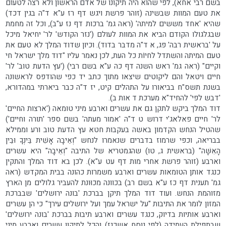
בשם רבי אחא), לפי שהוא היה תיקונו של אדם הראשון ולא רצה לטעום
את טעם המוות שבשינה (זוהר פרשת ויגש דף רז ע"א ד"ה בגין דכד)
שהיא 'אחד מששים למיתה' (ראה גמ' ברכות דף נז ע"ב), וכל זה מחמת
שבגלגולו הקודם הביא את המוות לעולם ('נזר הקודש' לר' יחיאל מיכל
על 'בראשית רבה' פג, א ד"ה מדבר בדוד). וכיון שדוד המלך לא טעם את
טעם המיתה והשתדל לחיוֹת כל העת, לכן נאמר עליו "דוד מלך ישראל חי
וקיים" (ראה גמ' ראש השנה דף כה ע"א בשם רבי) ('עץ הדעת טוב' לר'
חיים ויטאל והם ליקוטים שיצאו מתוך כתב יד כפי שהודפס לראשונה
בשנת תשס"ח בביאורו על התהלים קיט, יז ד"ה כבר ביארתי במהדורא,
'דבש לפי' להחיד"א מערכת ד אות ב).
דוד המלך ביקש לתקן גם את עשרים וארבע מיני טומאה ('ארצות החיים'
לר' חיים פאלאג'י דרוש ט ד"ה 'אמור מעתה' בשם ספר 'תורה וחיים')
שהטיל הנחש הקדמון באשה בעקבות חטא עץ הדעת טוב ורע וממילא
בבריאה, וכפי שרמוז בדברים שנאמרו לנחש "וְאֵיבָה אָשִׁית בֵּינְךָ וּבֵין
הָאִשָּׁה" (בראשית ג, טו) שהגמטריא של התיבה "וְאֵיבָה" היא עשרים
וארבע (זוהר פרשת אחרי מות דף עט ע"א). לכן בא דוד המלך והתקין
כנגד אותן הטומאות עשרים וארבע משמרות כהונה בבית המקדש (ראה
גמ' תענית דף כז ע"א בשם רב) בכוונה מכוּונת להעביר גלולים מן הארץ
מזוהמת הנחש. ועוד דוד המלך תיקן בברכת 'בונה ירושלים' שבברכת
המזון לומר את התיבות "על ישראל עמך ועל ירושלים עירך" כי הן עשרים
וארבע אותיות בדיוק, כנגד עשרים וארבע תיבות בברכת 'בונה ירושלים'
שבתפילת העמידה (לפי נוסח אשכנז) והכל לתיקון עשרים וארבע מיני