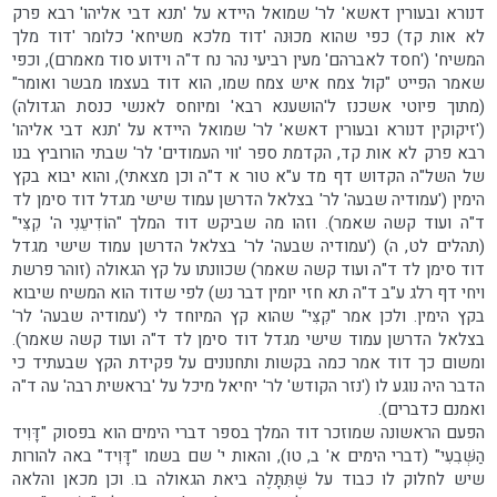
דנורא ובעורין דאשא' לר' שמואל היידא על 'תנא דבי אליהו' רבא פרק
לא אות קד) כפי שהוא מכוּנה 'דוד מלכא משיחא' כלומר 'דוד מלך
המשיח' ('חסד לאברהם' מעין רביעי נהר נח ד"ה וידוע סוד מאמרם), וכפי
שאמר הפייט "קול צמח איש צמח שמו, הוא דוד בעצמו מבשר ואומר"
(מתוך פיוטי אשכנז ל'הושענא רבא' ומיוחס לאנשי כנסת הגדולה)
('זיקוקין דנורא ובעורין דאשא' לר' שמואל היידא על 'תנא דבי אליהו'
רבא פרק לא אות קד, הקדמת ספר 'ווי העמודים' לר' שבתי הורוביץ בנו
של השל"ה הקדוש דף מד ע"א טור א ד"ה וכן מצאתי), והוא יבוא בקץ
הימין ('עמודיה שבעה' לר' בצלאל הדרשן עמוד שישי מגדל דוד סימן לד
ד"ה ועוד קשה שאמר). וזהו מה שביקש דוד המלך "הוֹדִיעֵנִי ה' קִצִּי"
(תהלים לט, ה) ('עמודיה שבעה' לר' בצלאל הדרשן עמוד שישי מגדל
דוד סימן לד ד"ה ועוד קשה שאמר) שכוונתו על קץ הגאולה (זוהר פרשת
ויחי דף רלג ע"ב ד"ה תא חזי יומין דבר נש) לפי שדוד הוא המשיח שיבוא
בקץ הימין. ולכן אמר "קִצִּי" שהוא קץ המיוחד לי ('עמודיה שבעה' לר'
בצלאל הדרשן עמוד שישי מגדל דוד סימן לד ד"ה ועוד קשה שאמר).
ומשום כך דוד אמר כמה בקשות ותחנונים על פקידת הקץ שבעתיד כי
הדבר היה נוגע לו ('נזר הקודש' לר' יחיאל מיכל על 'בראשית רבה' עה ד"ה
ואמנם כדברים).
הפעם הראשונה שמוזכר דוד המלך בספר דברי הימים הוא בפסוק "דָּוִיד
הַשְּׁבִעִי" (דברי הימים א' ב, טו), והאות י' שם בשמו "דָּוִיד" באה להורות
שיש לחלוק לו כבוד על שֶּׁתִּתָּלֶה ביאת הגאולה בו. וכן מכאן והלאה