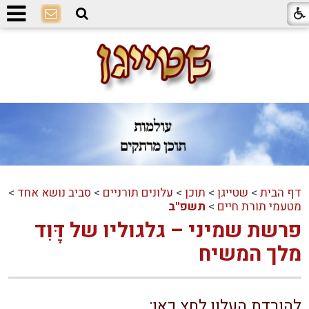
דף הבית
>
שטייגן
>
תוכן
>
עלונים תורניים
>
סביב נושא אחד
>
מטעמי תורת חיים
>
תשפ"ב
פרשת שמיני – גלגוליו של דָּוִד
מלך המשיח
להורדת העלון לחץ כאן: