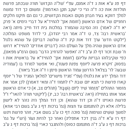
דף פג ע"א אות ג ד"ה אמנם, עפ"י 'של"ה הקדוש' תורה שבכתב פרשת
תולדות אות כה ד"ה הרי כי יעקב תקן האדמוני). ומשום כך דוד נמשח
למלך דווקא בעיר חברון מקום האבות הקדושים, כי גם הם תיקנו חלקים
רוחניים של אדם הראשון ('חומת אנך' להחיד"א על דברי הימים א' פרק
יא ד"ה לאמר). וזה הסיבה שהמורד במלכות בית דוד חייב מיתה (ראה
'בראשית רבה' צד, ט ד"ה אמר רבי יהודה), כי לדוד משפט המלוכה
('ילקוט חדש' ערך דוד אות קיג ד"ה שלשה דברים) על שהוא גלגול
אדם הראשון שהיה מלך על העולם הזה ('דברים אחדים' להחיד"א דרוש
ח' שבת זכור דף לג ע"ב ד"ה 'ואפשר להרחיב הדבר' בשם הרמ"ע מפאנו),
כפי שקיבלוהו הבריות עליהם ('חומת אנך' להחיד"א על בראשית אות ו
בפסוק 'ויקרא פרעה ליוסף צפנת פענח'), ואי אפשר למרוד בו ('עמודיה
שבעה' לר' בצלאל הדרשן עמוד הראשון סימן ו ד"ה אבל ביאור).
דוד המלך ידע את גלגולו (עפ"י 'מגיד מישרים' למלאך המגיד של ר' יוסף
קארו פרשת כי תצא יום שבת י"ז לתמוז ד"ה ומאי דאמרן) לכן אמר את
מזמור התהלים "מִזְמוֹר שִׁיר לְיוֹם הַשַּׁבָּת" (תהלים צב, א) כי אדם הראשון
אמר אותו בתחילה (ראה 'בראשית רבה' כב, יג) ('ליקוטי תורה' להאר"י ז"ל
פרשת האזינו ד"ה וכן דוד שהוא). וכן דוד המלך היה נזהר לא לישון
בלילה אלא רק להתנמנם עד חצות (גמ' ברכות דף ג ע"ב בשם רבי אחא)
למשך שִׁשִּׁים נשימות (גמ' סוכה דף כו ע"ב בשם אביי, זוהר פרשת ויגש
דף רז ע"א ד"ה בגין דכד אתפליג) ואחר כך להיות נעוֹר (רש"י על גמ'
ברכות דף ג ע"ב ד"ה מתנמנם כסוס) ולהתגבר כארי (גמ' ברכות דף ג ע"ב