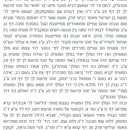
מהרמ"ק, 'כתם פז' לר' שמעון לביא מחבר פיוט 'בר יוחאי' על זוהר פרשת
לך לך דף פב ע"ב ד"ה ואין דבורנו עם המפקפקים, 'נשמת חיים' לר'
מנשה בן ישראל מאמר רביעי פרק ששה עשר ד"ה 'ואמנם בהתר' ומביא
שם שבזה שהם שניים ומתאחדים מתיישבת הגמ' במסכת סוכה דף נב
ע"ב שלעתיד לבוא דוד נמנה בין שבעה רועים ובמקביל לו משיח נמנה בין
שמונה נסיכי אדם. וראה שבזה גם מתיישבת הסתירה שהביא 'נצוצי
אורות' להחיד"א על זוהר פרשת פקודי דף רלב ע"ב אות א שלפי הש"ס
דוד ומשיח הם שניים נפרדים ואילו לפי הזוהר דוד עצמו הוא מלך
המשיח). ואז דוד המלך יאיר במלך המשיח, כך שדוד המלך ומשיח בן
דוד עניינם יהיה אחד בגאולה ('אור החמה' על זוהר פרשת לך לך דף פב
ע"ב ד"ה 'ואולם כח דוד המלך' מהרמ"ק). ולכן אמרו רבותינו שמלך
המשיח יקרא בשם 'דוד' (ראה גמ' סנהדרין דף צח ע"ב בשם רב, 'איכה
רבה' א, נא בשם ר' שמואל ברבי יצחק, זוהר פרשת לך לך דף פב ע"ב
ד"ה ובגין כך דוד מלכא חי) כי דוד המלך יהיה ממש בתוך מלך המשיח
(עפ"י 'אור החמה' על זוהר פרשת לך לך דף פב ע"ב ד"ה 'ואולם כח דוד
המלך' מהרמ"ק).
ובזה דוד המלך יהיה מלך המשיח בעצמו (ספר 'פליאה' לר' אביגדור קרא
מפראג דף ס ע"ב טור א, רקנאטי על התורה פרשת וישב דף לד ע"א ד"ה
'ספר הבהיר מאיר טעמא' בשם הקלירי, 'אגרא דכלה' פרשת לך לך על
הפסוק 'ולוט עמו הנגבה' ד"ה ולוט עמו, 'זכר דוד' לר' דוד זכות ממודינא
מאמר שלישי פרק מג דף קמא ע"א ד"ה והר"ב זהרי חמה נראה, 'זקוקין