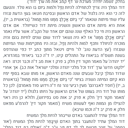
בחלק 'נשמה יתירה' מערכת ש' דף קמב אות מה ערך 'דוד').
דוד המלך היה צריך לכתחילה להיות נֵפֶל ולמות ביום בו הוא נולד. והטעם
לזה כי הוא היה גלגול של אדם הראשון ובסיבת חטאו בעץ הדעת נגזרו
עליו שתי מיתות שנאמר "כִּי בְּיוֹם אֲכָלְךָ מִמֶּנּוּ מוֹת תָּמוּת" (בראשית ב, יז),
אחת היא מיתת אדם הראשון והשניה מיתת דוד כשייוולד. אם אדם
הראשון היה חי כל האלף שנה שהם יום אחד של הקב"ה אשר עליו נאמר
"בְּיוֹם אֲכָלְךָ מִמֶּנּוּ" אז לא היה נשאר לדוד שום שנים לחיות בהם והיה
מוכרח להיוולד ותכף למוּת ולהיות נֵפֶל, ובזה היו מתקיימות שתי המיתות
שנגזרו ('עץ הדעת טוב' לר' חיים ויטאל מתוך כתב יד כפי שהודפס
בשנת תשס"ח בביאורו על התהלים קיט, יז ד"ה כבר ביארתי במהדורא,
'יד יהודה' על מאמר חקור דין חלק ב פרק ז אות מב ד"ה וכבר זכרנו. ראה
'ילקוט חדש' ערך 'דוד וכל מלכי יהודה ומלכי ישראל' אות כב). אך אחרי
שדוד המלך קיבל שבעים שנה מאדם הראשון, אז מותו שבא בסוף ימיו
הוא קיום המיתה השניה בציווי "כִּי בְּיוֹם אֲכָלְךָ מִמֶּנּוּ מוֹת תָּמוּת" (בראשית
ב, יז) ('חסד לאברהם' מעין רביעי נהר נח ד"ה וידוע סוד מאמרם). לכן כל
מותו של דוד היה בעוונו של אדם הראשון על היותו גלגולו ('יד יהודה' על
'מאמר חקור דין' חלק א פרק יב אות סט בפירוש), ולולא כן היה ראוי
להצילו מן המוות ואף לעשותו משיח ('מאמר חקור דין' להרמ"ע מפאנו
חלק א פרק יב ד"ה וכמו שיבא).
דוד המלך עתיד להתעבר באדם שייבחר להיות מלך המשיח
דוד המלך עתיד להתעבר בתוך האדם שֶׁיִּבָּחֵר להיות מלך המשיח ('אור
החמה' על זוהר פרשת לך לך דף פב ע"ב ד"ה 'ואולם כח דוד המלך'