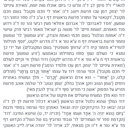
להאר"י ז"ל סימן לב ד"ה ומ"ש כי ביום אוכלו מות יומת, 'מאירת עיניים'
לר' יצחק דמן עכו פרשת וישב ד"ה 'אמר לי חכם מקובל' בשם חכם
מקובל, 'רקנאטי על התורה' פרשת בראשית דף ז ע"ב ד"ה ספר הזוהר רבי
שמעון, 'חסד לאברהם' לר' אברהם אזולאי מעין רביעי נהר נח ד"ה וידוע
סוד מאמרם, 'נשמת חיים' לר' מנשה בן ישראל מאמר רביעי פרק שישי
ד"ה 'אמונת הגלגול' בשם חכמי האמת והצדק, 'זרע שמשון' לר' שמשון
נחמני פרשת בראשית דף ח ע"א טור א ד"ה מדרש ילקוט, 'יוסף תהילות'
להחיד"א מזמור קיח ד"ה 'עדותך משפטיך' בשם המקובלים). ועל ידי כך
נמצא כי העולם נעוץ סופו בתחילתו ובאמצעו ('זרע שמשון' פרשת
בראשית דף ח ע"א טור א ד"ה מדרש ילקוט) ודוד המלך חי וקיים לעולם
('מאירת עיניים' לר' יצחק דמן עכו תלמיד הרמב"ן פרשת וישב ד"ה 'אמר
לי חכם מקובל'). וכפי שרמז דוד על עצמו "אָחוֹר וָקֶדֶם צַרְתָּנִי" (תהלים
קלט, ה) "אָחוֹר" – הוא אדם הראשון, "וָקֶדֶם" – מלך המשיח באחרית
הימים ('שמן הטוב וזקן אהרן' בחלק 'שמן הטוב' לר' שלמה אוהב פרשת
תזריע על הפסוק 'אשה כי תזריע' סוף ד"ה צריך להבין מאי).
דוד הוא מלך המשיח שישלים את תיקונו של אדם הראשון
דוד המלך שהוא גלגול אדם הראשון ('אגרא דכלה' פרשת לך לך ד"ה
ובזה יבואו כל הדקדוקים) יהיה הגואל האחרון כפי שרמוז בסופי תיבות
"בַּיּוֹם הַהוּא יִהְיֶה ה' אֶחָד וּשְׁמוֹ אֶחָד" (זכריה יד, ט) שיוצא התיבה 'דוד'
(הקדמת ספר 'ווי העמודים' לר' שבתי הורוביץ בנו של השל"ה הקדוש דף
מד ע"א טור א ד"ה וכן מצאתי, 'לב אריה' לר' יהודה אריה לייב האשקי