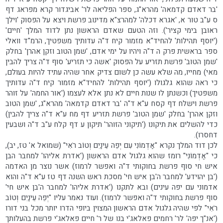
'בר דאדם קדמאה' מהרא"ג, ספר הפליאה לר' אביגדור קרא מפראג דף
ס ע"ב טור א, 'אגרא דכלה' למהרצ"א מדינוב פרשת ויצא על הפסוק 'וילך
ראובן בימי קציר'). וזה הטעם שאדם הראשון נתן לדוד המלך 'חיים'
('יוסף תהילות' להחיד"א מזמור קיח ד"ה עדותיך משפטיך, הרמ"ד וואלי
ספר בראשית פרק ה ד"ה ויהיו על ימי אדם, 'שמן הטוב וזקן אהרן' בחלק
'שמן הטוב' פרשת תזריע על הפסוק 'אשה כי תזריע' סוף ד"ה צריך להבין
מאי) מחייו, מה שלא עשה כן לשום צדיק אחר שהיה עתיד להיות בעולם,
כי ראה שהוא גלגולו ('יוסף תהילות' להחיד"א מזמור קיח ד"ה עדותיך
משפטיך) וכשנתן לו שנות חיים לא נתן אלא לעצמו ('אור החמה' על זוהר
פרשת וישלח דף קסח ע"א ד"ה 'בר דאדם קדמאה' מהרא"ג, 'שמן הטוב
וזקן אהרן' בחלק 'שמן הטוב' פרשת תזריע דף מח ע"א ד"ה צריך להבין)
כדי להשלים את תיקונו ('תיקוני הזוהר' תיקון ע דף קלח ע"ב ד"ה ושבעין
דחסרו).
לכן דוד המלך נקרא "אַדְמוֹנִי עִם יְפֵה עֵינַיִם וְטוֹב רֹאִי" (שמואל א' טז, יב),
כי "אַדְמוֹנִי" רומז שהוא גלגול אדם הראשון ('אדרת אליהו' למחבר הבן
איש חי סוף פרשת בחוקותי ד"ה ואפשר לרמוז) אשר נוצר מן האדמה
('בן יהוידע' למחבר ה'בן איש חי' מסכת ראש השנה דף טז ע"א ד"ה והוא
אדמוני עם יפה עינים) ובא לתקנו ('אדרת אליהו' למחבר ה'בן איש חי'
סוף פרשת בחוקותי ד"ה ואפשר לרמוז). ועוד נאמר עליו "יְפֵה עֵינַיִם וְטוֹב
רֹאִי" לפי שהיה גלגול אדם הראשון המצוין ביופי הדרו יותר מכל בני דורו
('אנ"ך יפה' לר' רחמים פאלאג'י בנו של ר' חיים פאלאג'י פרשת בהעלותך