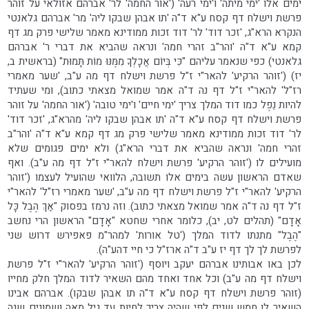
ימים אלו 'ימי מיתה' ו'ימי רעה' ('אור החמה' לר' אברהם אזולאי על זוהר
פרשת וישלח דף קסח ע"א ד"ה 'תו אבהן שבקו ליה' מר' אברהם גלאנטי
הנקרא הרא"ג, 'זכר דוד' לר' דוד זכות ממודינא מאמר שלישי פרק מג דף
קמא ע"א ד"ה 'והר"ב זהרי חמה' ונראה שהביא את דברי ר' אברהם
גלאנטי) כפי שנאמר עליהם "כִּי בְּיוֹם אֲכָלְךָ מִמֶּנּוּ מוֹת תָּמוּת" (בראשית ב,
יז) ('זוהר הרקיע' להאר"י ז"ל פרשת וישלח דף מה ע"ב, 'שער מאמרי
רז"ל' להאר"י ז"ל דף נה ד"ה אמר שמואל מצאתי כתוב), ומי שעתיד
להיות נֵפֶל כמו דוד המלך צריך 'ימי חיים' ו'ימי טובה' ('אור החמה' על זוהר
פרשת וישלח דף קסח ע"א ד"ה 'תו אבהן שבקו ליה' מהרא"ג, 'זכר דוד'
לר' דוד זכות ממודינא מאמר שלישי פרק מג דף קמא ע"א ד"ה 'והר"ב
זהרי חמה' ונראה שהביא את דברי הרא"ג) ולא ימים פגומים שלא
מועילים לו ('זוהר הרקיע' פרשת וישלח להאר"י ז"ל דף מה ע"ב). ואף
שאדם הראשון עשה בימים אלו תשובה, הלוואי שהועיל לעצמו ('זוהר
הרקיע' להאר"י ז"ל פרשת וישלח דף מה ע"ב, 'שער מאמרי רז"ל' להאר"י
ז"ל דף נה ד"ה אמר שמואל מצאתי כתוב). וזה נרמז בפסוק "אַךְ הֶבֶל כָּל
אָדָם" (תהלים לט, יב), כלומר אחרי שחטא "אָדָם" הראשון הרי נחשב
"הֶבֶל" מתנתו לדוד המלך ('טל אורות' למהר"מ פאפירש דרוש שני
לפרשת לך לך דף יז ע"ב ד"ה ארז"ל כי חיי דהע"ה).
לכן באו אבותינו אברהם יעקב ויוסף ('זוהר הרקיע' להאר"י ז"ל פרשת
וישלח דף מה ע"ב) וכל אחד ואחד מהם השאיר לדוד המלך חלק מחייו
(זוהר פרשת וישלח דף קסח ע"א ד"ה תו אבהן שבקו). אברהם אבינו
השאיר לו חמש שנים לפי שהיה צריך לחיות עד גיל מאה ושמונים שנה