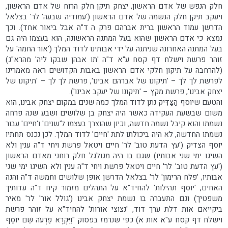
חלק הנפש של אדם הראשון, יצחק תיקן חלק הרוח של אדם הראשון,
ויעקב תיקן חלק הנשמה של אדם הראשון ('עמודיה שבעה' לר' בצלאל
הדרשן עמוד הראשון ברית אברהם פרק ה ד"ה אבל ביאור אחד). וכך
נמצא כי אדם הראשון שהוא בעל המתנה הראשונה, הוא בעצמו היה גם
בעל המתנה האחרונה שניתנה על ידי אבותינו לדוד המלך ('אור החמה' על
זוהר פרשת וישלח דף קסח ע"א ד"ה 'תו אבהן שבקו ליה' מהרא"ג)
(להרחבה על תיקון חלקי אדם הראשון באבות הקדושים ראה מאמרינו
לפרשת לך לך – 'תיקונו של אברהם אבינו', פרשת לך לך – 'תיקונו של
יצחק אבינו', פרשת מקץ – 'תיקונו של יעקב אבינו').
והטעם שיוסף הַצַּדִּיק נתן לדוד המלך כמה שנים במקום יצחק אבינו, הוא
משום שבשעת העקידה כאשר היה יצחק בן שלושים ושבע שנה פרחה
נשמתו והוא קיבל נשמה חדשה, וכיון שהוצרך בעצמו ל'שנים' ו'חיים' עבור
נשמתו החדשה, לא היה ביכולתו לתת 'חיים' לדוד המלך. לכן נכנס תחתיו
יוסף הצדיק ('עץ הדעת טוב' לר' חיים ויטאל פרשת ויחי ד"ה ענין ולא
השיגו ימי שני אבותיו) שגם בו היה מגולגל חלק רוחני מאדם הראשון
('עץ הדעת טוב' לר' חיים ויטאל פרשת ויחי ד"ה ענין ולא השיגו ימי שני
אבותיו, 'פלח הרימון' לר' בצלאל הדרשן אופן שלושים וחמשה ד"ה והנה
האחים, 'יוסף תהילות' להחיד"א על התהלים מזמור קיח ד"ה עדותיך
משפטיך) וגם התעברה בו נשמת יצחק אבינו ('גולל אור' לר' מאיר
ביקייאם אות דלת ערך דוד, 'נצוצי אורות' להחיד"א על זוהר פרשת
וישלח דף קסח ע"א אות א) כפי שנרמז בפסוק "וַיִּקְרָא פַרְעֹה שֵׁם יוֹסֵף