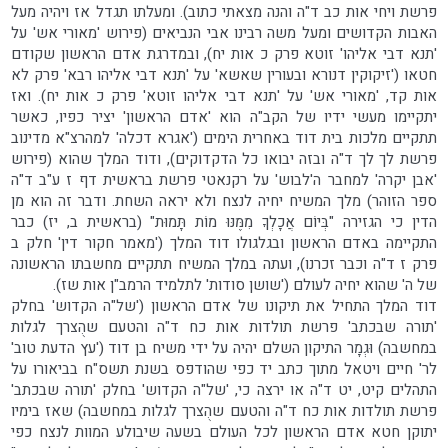
פרשת ויחי אות כב ד"ה והנה מצאתי כתוב). ומעלתו תגדל אז ויהיה מעל
האבות הקדושים ומעל משה רבינו אבי הנביאים (פירוש 'מאורי אש' על
'תנא דבי אליהו' זוטא פרק כ אות יח), ובמדרגת אדם הראשון שקודם
חטאו ('זיקוקין דנורא ובעורין שאשא' על 'תנא דבי אליהו רבא' פרק לא
אות קד, 'מאורי אש' על 'תנא דבי אליהו זוטא' פרק כ אות יח). ואז
יתקיימו מעשי ידיו של הקב"ה הוא 'אדם הראשון' יציר כפיו, כאשר
תתקיים מלכות בית דוד באחרית הימים ('אגרא דכלה' למהרצ"א מדינוב
פרשת לך לך ד"ה ובזה יבואו כל הדקדוקים), ודוד המלך שהוא (פירוש
'אבן יקרה' למחבר ה'לבוש' על רקנאטי פרשת בראשית דף ז ע"ב ד"ה
ספר הזוהר) מלך המשיח יחיה לנצח ולא יראה השחת. ודבר זה הוא מן
הדין כי הגזירה "בְּיוֹם אֲכָלְךָ מִמֶּנּוּ מוֹת תָּמוּת" (בראשית ב, יז) כבר
התקיימה באדם הראשון ובגלגולו דוד המלך ('מאמר חקור דין' חלק ב
פרק ז ד"ה וכבר זכרנו), ועתה במלך המשיח תתקיים מחשבתו הראשונה
של ה' שהוא יחיה לעולם ('שושן סודות' לתלמיד הרמב"ן אות שז).
דוד המלך התחיל את תיקונו של אדם הראשון ('של"ה הקדוש' בחלק
'תורה שבכתב' פרשת תולדות אות כח ד"ה והטעם שהֻצרך לגלות
במחשבה) וּגְמָר התיקון השלם יהיה על ידי משיח בן דוד ('עץ הדעת טוב'
לר' חיים ויטאל מתוך כתב יד כפי שהודפס בשנת תשס"ח בביאורו על
התהלים קיט, יט ד"ה או ירצה כי, 'של"ה הקדוש' בחלק 'תורה שבכתב'
פרשת תולדות אות כח ד"ה והטעם שהֻצרך לגלות במחשבה) שאז בימיו
יתוקן חטא אדם הראשון לכל העולם בשעה שיבולע המוות לנצח כפי