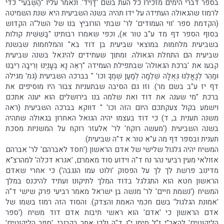
בספר דברי הימים מזכירו כל העת בשם 'דָּוִיד'. ונאמר עליו "הַשְּׁבִעִי" כדי
לרמוז שהגאולה העתידה על ידו תהיה בשנה השביעית היא שנת השמיטה
(הקדמת ספר 'ווי העמודים' לר' שבתי הורוביץ בנו של השל"ה הקדוש
בסוף הספר דף מד ע"ב טור א), וכפי שאמרו רבותינו "בַּשִּׁשִּׁית קולות
בשביעית מלחמות במוצאי שביעית בן דוד בא" והמלחמות שבשנת
שביעית הם התחלת הגאולה. ומתוך שעתידים להיגאל בשנה שביעית
קבעו את 'ברכת הגאוּלה' שבתפילת העמידה "רְאֵה נָא בְעָנְיֵנוּ וְרִיבָה רִיבֵנוּ
וּמַהֵר לְגָאֳלֵנוּ גְּאֻלָּה שְׁלֵמָה לְמַעַן שְׁמֶךָ וכו' " בברכה השביעית (גמ' מגילה
דף יז ע"ב בשם מר). וזו גם הסיבה שבתעניות צבור היו מוסיפים את
ברכת "מי שענה את דוד ואת שלמה בנו בירושלים הוא יענה אתכם
וישמע בקול צעקתכם היום הזה וכו' " דווקא בברכה השביעית (ראה
משנה תענית ב, ד) כי דוד בעצמו יהיה הגואל האחרון בגאולה שתהיה
בשנה השביעית ('מעשה רוקח' לר' אלעזר רוקח על המשניות מסכת
תענית ובספר דף מה ע"א טור א ד"ה שביעית).
המשיח יהיה גלגול שלישי של אדם הראשון ('חסד לאברהם' לר' אברהם
אזולאי מעין רביעי נהר נח ד"ה וידוע סוד מאמרם, 'אגרא דכלה' למהרצ"א
מדינוב פרשת לך לך על הפסוק 'ולוט עמו הנגבה') כי אחרי שאדם
הראשון חטא הוא התגלגל בדוד המלך לתיקונו ועתיד להיכנס במלך
המשיח ('נשמת חיים' לר' מנשה בן ישראל מאמר רביעי פרק שישי ד"ה
'אמונת הגלגול' בשם חכמי האמת והצדק). והסוד הזה רמוז בשמו של
אדם הראשון כי 'אדם' הוא ראשי תיבות אדם דוד משיח ('ספר
הליקוטים' להאר"י ז"ל סימן י"ו ד"ה ולכן אמר בקרובי, 'ספר הליקוטים'