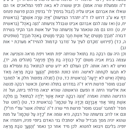
ד"ה וממעלת שרה אמנו). וכיון ששרה לא באה לפני המלאכים אז הם
שאלו את אברהם אבינו עליה ('גבול בנימין' לר' בנימין הכהן פרשת פנחס
דף עא ע"ב דרוש לז ד"ה יתהדר הצניעות) "אַיֵּה שָׂרָה אִשְׁתֶּךָ" (בראשית
יח, ט) ואז ענה להם אברהם אבינו שבגלל צניעותה "הִנֵּה בָאֹהֶל" (בראשית
יח, ט). וזהו גם מה שנאמר על צניעותה של יעל אשת חבר הקיני בשירת
דבורה "תְּבֹרַךְ מִנָּשִׁים יָעֵל אֵשֶׁת חֶבֶר הַקֵּינִי מִנָּשִׁים בָּאֹהֶל תְּבֹרָךְ" (שופטים
ה, כד) ('פירוש 'מקדם לעין' על 'מדבר קדמות' להחיד"א מערכת י אות
נב).
וכן היה עם רבקה בת בתואל שהיתה יפת תואר ויפת מראה והצניעה את
עצמה בבית אביה משום "כָּל כְּבוּדָּה בַת מֶלֶךְ פְּנִימָה" (תהלים מה, יד),
ואיש לא ראה אותה. לכן העולם לא ידע שיש לבתואל בת וממילא גם
לא תבעו לקחתה לאישה. וזהו כוונת הפסוק "וְהַנַּעֲרָ טֹבַת מַרְאֶה מְאֹד
בְּתוּלָה וְאִישׁ לֹא יְדָעָהּ" (בראשית כד, טז) ('מגלה צפונות' חלק א' למחבר
'שבט מוסר' פרשת וירא ד"ה במדרש בתולה ואיש). וכאשר רבקה פגשה
את אליעזר היתה זו הפעם הראשונה שהיא יצאה מדלתי ביתה, ועל זה
הדגישה התורה ואמרה "וְהִנֵּה רִבְקָה יֹצֵאת אֲשֶׁר יֻלְּדָה לִבְתוּאֵל בֶּן מִלְכָּה
אֵשֶׁת נָחוֹר אֲחִי אַבְרָהָם וְכַדָּהּ עַל שִׁכְמָהּ" (בראשית כד, טו) ('חוט של
חסד' למחבר 'שבט מוסר' פרשת חיי שרה ד"ה 'בתולה אשר' עפ"י חז"ל).
וגם אז לרוב צניעותה של רבקה, היא שׂמה את "כַדָּהּ עַל שִׁכְמָהּ" על מנת
שהוא יהיה מסך מבדיל שלא יסתכלו בני האדם ביופי פניה, ויחמדו את
יופיה בליבם ויבואו לחטוא. לכן מיד אחר כך נאמר "וְהַנַּעֲרָ טֹבַת מַרְאֶה