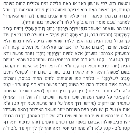
והטעם בזה, לפי שבעוון האב או האם חלילה בנים עלולים למות כשהם
קטנים, אך כאשר האֵם היא צדיקה וצנועה כגפן פוריה ומוצנעת כך שכל
כבודה בת מלך פנימה – הרי שלא יומתו הבנים בעוונה ('מדרש האיתמרי'
למחבר 'שבט מוסר' דרוש ב' קול כלה ד"ה אשתך כגפן פוריה).
וזהו מה שנאמר "אֶשְׁתְּךָ כְּגֶפֶן פֹּרִיָּה בְּיַרְכְּתֵי בֵיתֶךָ בָּנֶיךָ כִּשְׁתִלֵי זֵיתִים סָבִיב
לְשֻׁלְחָנֶךָ" (תהלים קכח, ג), "אֶשְׁתְּךָ כְּגֶפֶן פֹּרִיָּה" – נמשלה לגפן כי אין עוד
עץ הגדל בתוך הבית כמו הגפן, ללמד שהאישה צריכה להיות צנועה ולא
לצאת החוצה ('אברם אנוכי' לר' אברהם פאלאג'י על תהלים קכח ד"ה
'המעתיק אברהם' בהערה) אלא להיות "בְּיַרְכְּתֵי בֵיתֶךָ" (זוהר פרשת וירא
דף קטו ע"ב - קטז ע"א ד"ה פתח רבי יוסי) וגם שתתכסה כשהיא בזוויות
הבית (זוהר פרשת נשא דף קכו ע"א ד"ה ועל דא) אז אישה זו נקראת
בשם 'צְנוּעָה', והיא ראויה להוליד בנים כשרים שהם יהיו "כִּשְׁתִלֵי זֵיתִים
סָבִיב לְשֻׁלְחָנֶךָ" – כלומר כמו שהזיתים לחים תמיד כבוֹסר, והעלים
שלהם אינם נופלים מהם כל השנה (זוהר פרשת וירא דף קטו ע"ב - קטז
ע"א ד"ה פתח רבי יוסי) בין בקיץ ובין בחורף ('מאה שערים' המיוחס
לרקנאטי על טעמי המצוות שער חמשה וששים ד"ה ועל דרך האמת)
שתמיד הם ירוקים (פירוש 'דרך אמת' על זוהר פרשת נשא דף קטז ע"א
אות א) ועל כן יש בעץ הזית חשיבות יותר משאר האילנות ('מאה שערים'
על טעמי המצוות שער חמשה וששים ד"ה ועל דרך האמת), כך גם הבנים
יהיו סביב שולחן אביהם כאשר הם דשנים ורעננים (זוהר פרשת וירא דף
קטו ע"ב - קטז ע"א ד"ה פתח רבי יוסי. ראה זוהר לך לך דף פד ע"ב ד"ה