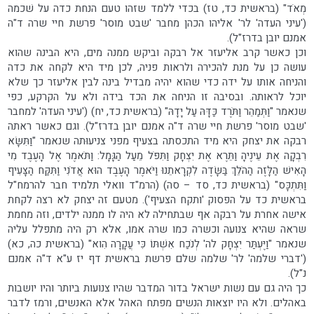
מְאֹד" (בראשית כד, טז) בכדי ללמד שזהו טעם הנחת כדה על שׁכמה
('עיני העדה' לר' אליהו הכהן מחבר 'שבט מוסר' פרשת חיי שרה ד"ה
אמנם יובן בדרז"ל).
וכן כאשר קרב אליעזר אל רבקה וביקש ממנה מים, היא הבינה שהוא
עושה כן על מנת להכירה ולראות פניה, לכן מיד היא לקחה את כדה
והניחה אותו על ידה כדי שהוא יהיה מבדיל בינה לבין אליעזר כך שלא
יוכל לראותה. ובסיבה זו הניחה את הכד בידה ולא על הקרקע, כפי
שנאמר "וַתְּמַהֵר וַתֹּרֶד כַּדָּהּ עַל יָדָהּ" (בראשית כד, יח) ('עיני העדה' למחבר
'שבט מוסר' פרשת חיי שרה ד"ה אמנם יובן בדרז"ל). וגם כאשר ראתה
רבקה את יצחק היא מיד התכסתה בצעיף מפני צניעוּתה שנאמר "וַתִּשָּׂא
רִבְקָה אֶת עֵינֶיהָ וַתֵּרֶא אֶת יִצְחָק וַתִּפֹּל מֵעַל הַגָּמָל: וַתֹּאמֶר אֶל הָעֶבֶד מִי
הָאִישׁ הַלָּזֶה הַהֹלֵךְ בַּשָּׂדֶה לִקְרָאתֵנוּ וַיֹּאמֶר הָעֶבֶד הוּא אֲדֹנִי וַתִּקַּח הַצָּעִיף
וַתִּתְכָּס" (בראשית כד, סד – סה) (הרמ"ד וואלי תלמיד חבר להרמח"ל
בראשית כד על הפסוק 'ותקח הצעיף'). מטעם זה יצחק לא רצה לקחת
אישה אחרת על רבקה אף שבתחילה לא היה לו ממנה ילדים, וזה מחמת
שראה שהיא צנועה וכשרה כמו שרה אמו, אלא רק היה מתפלל עליה
שנאמר "וַיֶּעְתַּר יִצְחָק לה' לְנֹכַח אִשְׁתּוֹ כִּי עֲקָרָה הִוא" (בראשית כה, כא)
('דברי שלמה' לר' שלמה שלם פרשת בראשית דף יז ע"א ד"ה אמנם
נ"ל).
כך היה גם עם נשות ישראל בדור המדבר שהיו צנועות ביותר והיו יושבות
באהלים. ולא היו יוצאות הנשים מפתח האהל אלא האנשים, ורמז לדבר