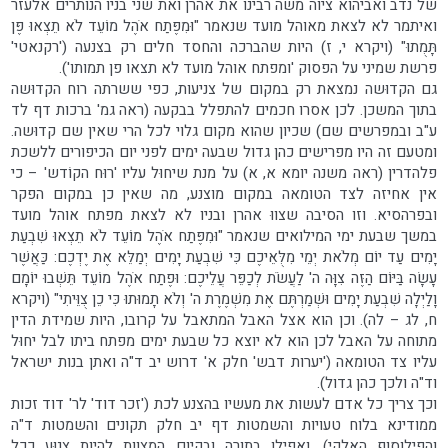
של נדב ואביהוא ציוה משה רבינו את אהרן ואת שני בניו הנותרים אלעזר
ואיתמר לא לצאת מאוהל מועד שנאמר "וּמִפֶּתַח אֹהֶל מוֹעֵד לֹא תֵצְאוּ פֶּן
תָּמֻתוּ" (ויקרא י, ז) היות שהברכה והחסד חלים רק בצנעה ('רקנאטי'
פרשת שמיני על הפסוק 'ומפתח אוהל מועד לא תצאו פן תמותו').
גם הקדוּשה נמצאת רק במקום של צניעות, כפי ששרתה רוח הקדוּשה
בתוך המשכן. לכן אסרו חכמים להתפלל בבקעה (ראה גמ' ברכות דף לד
ע"ב ובמפרשים שם) שכיון שהוא מקום גלוי לכל הרי שאין שם קדוּשה.
ומטעם זה היו מפרישים כהן גדול שבעה ימים לפני יום הכיפורים ללשכת
פלהדרין (ראה משנה יומא א, א) על מנת שיחוּל עליו 'רוּח הקוֹדש' – כי
אין אחיזה לצד הטומאה במקום מוצנע, מה שאין כן במקום הפקר
ובפרהסיא. וזו הסיבה שצווּ אהרן ובניו לא לצאת מפתח אוהל מועד
במשך שבעת ימי המילואים שנאמר "וּמִפֶּתַח אֹהֶל מוֹעֵד לֹא תֵצְאוּ שִׁבְעַת
יָמִים עַד יוֹם מְלֹאת יְמֵי מִלֻּאֵיכֶם כִּי שִׁבְעַת יָמִים יְמַלֵּא אֶת יֶדְכֶם: כַּאֲשֶׁר
עָשָׂה בַּיּוֹם הַזֶּה צִוָּה ה' לַעֲשֹׂת לְכַפֵּר עֲלֵיכֶם: וּפֶתַח אֹהֶל מוֹעֵד תֵּשְׁבוּ יוֹמָם
וָלַיְלָה שִׁבְעַת יָמִים וּשְׁמַרְתֶּם אֶת מִשְׁמֶרֶת ה' וְלֹא תָמוּתוּ כִּי כֵן צֻוֵּיתִי" (ויקרא
ח, לג – לה). וכן הוא אצל האבל המתאבל על קרובו, היות שמידת הדין
מתוחה על האבל לכן הוא לא יוצא כל שבעת ימים מפתח ביתו לבל יחוּל
עליו צד הטומאה ('יערות דבש' חלק א' דרוש יב ד"ה ואתן בנות ישראל
וד"ה ולכך כהן גדול).
וכך צריך כל אדם לעשות את מעשיו בהצנע לכת ('זכר דוד' לר' דוד זכות
ממודינא בלוח טעויות והשמטות דף יב חלק תקונים והשמטות ד"ה
והפילוסוף האלקי), ואפילו בתורה ובקיום המצוות להיות צנוּע ככל