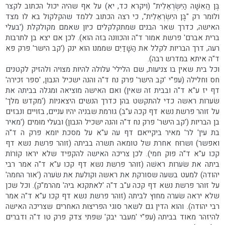
בֶּן הָֽאִשָּׁה הַיִּשְׂרְאֵלִית" (ויקרא כד, יא) על אף שהיה יכול הכתוב לקצר
ולומר רק "בֶּן היִשְׂרְאֵלִית", כי רצה הכתוב ללמד שהקלקול בא לו מצד
האישה, כדרך שאר הבנים שמתקלקלים כיון שאמם מקולקלת ('בעלי
ברית אברם' פרשת אמור ד"ה והכוונה בזה הוא). לכן אם יצא בן לתרבות
רעה, דרך הבריות לקלל את הַשָׁדַיִם שממנו הוא ינק ('קב הישר' פרק פא
ד"ה איתא במדרש רבה).
וכל בית שאין בו צניעות, שם הלילי' עלולה להיות מצויה ולהזיק לקטנים
חס וחלילה (עפ"י 'קב הישר' פרק נח ד"ה והנה ישכיל הנבון, 'ספר זכירה'
דף יז ע"א ד"ה ובבית זה שאין) ואם האישה מוציאה ומגלה בביתה את
שׂערות ראשה כדי להתקשט בהן כדרך הנשים היצאניוֹת ('מקדש מלך'
על זוהר פרשת נשא דף קכה ע"ב) גורמת שבניה יהיו עניים, בזויים ונבזים
בן הבריות ('קב הישר' פרק נח ד"ה והנה ישכיל הנבון) ובעלי מוּמים ('מאיר
בת עין' לר' מאיר ביקייאם דף עה ע"א על מסכת יומא פרק ה ד"ה
ואפשר) ושרוּח אחרת של טומאה תשרה בביתה (זוהר פרשת נשא דף
קכו ע"א ד"ה פוק חמי). לכן צריכה האישה להקפיד שלא יראו קוֹרוֹת
ביתה את שׂערות ראשׁה (זוהר פרשת נשא דף קכו ע"א ד"ה אמר רבי
יהודה) למעט בשעה שסורקת את ראשה וקולעת את שׂערה ('אור החמה'
על זוהר פרשת נשא דף קכה ע"ב ד"ה 'לאתקנא ביה' מהרמ"ק). וכל שכן
שלא יראה שׂערה מחוץ לביתה (זוהר פרשת נשא דף קכו ע"א ד"ה אמר
רבי יהודה). והוא הדין גם לשאר סוגי הפריצוּת האחרים שצריכה האישה
להיזהר מאוד בביתה (עפ"י 'מעבר יבק' שפתי צדק פרק טו ד"ה ודברים