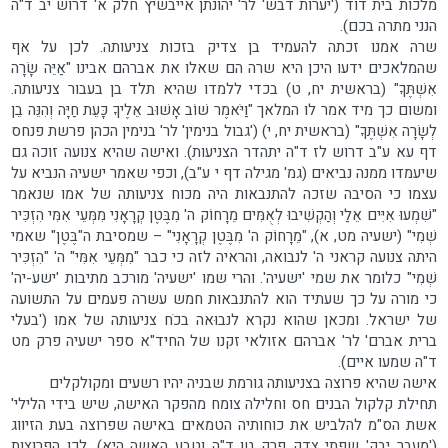
מלכות בית דוד ('יערות דבש' לר' יהונתן אייבשיץ חלק א' דרוש יב ד"ה
הנני מתרה בכם).
שרה אמנו זכתה להעמיד בן צדיק בזכות צניעותה. לכן על אף
שהמלאכים ידעו היכן היא שרה הם שאלו את אברהם אבינו "אַיֵּה שָׂרָה
אִשְׁתֶּךָ" (בראשית יח, ט) בכדי ללמדו שהיא תלד בן בעבור צניעותה.
ומשום כך מיד אמר לו המלאך "וַיֹּאמֶר שׁוֹב אָשׁוּב אֵלֶיךָ כָּעֵת חַיָּה וְהִנֵּה בֵן
לְשָׂרָה אִשְׁתֶּךָ" (בראשית יח, י) ('גבול בנימין' לר' בנימין הכהן פרשת פנחס
דף עא ע"ב דרוש לז ד"ה יתהדר הצניעות). ואישה שהיא צנועה זוכה גם
שיעמדו ממנה נביאים (גמ' מגילה דף י ע"ב), וכפי שאמר ישעיה הנביא על
עצמו כי הסיבה שזכה להתנבאות היה מכוח צניעותה של אמו שנאמר
"שִׁמְעוּ אִיִּים אֵלַי וְהַקְשִׁיבוּ לְאֻמִּים מֵרָחוֹק ה' מִבֶּטֶן קְרָאָנִי מִמְּעֵי אִמִּי הִזְכִּיר
שְׁמִי" (ישעיה מט, א), "מֵרָחוֹק ה' מִבֶּטֶן קְרָאָנִי" – שמסיבת ה"בֶּטֶן" שאמי
היתה צנועה קראני ה' לנבואה, והראיה לזה כי כבר "מִמְּעֵי אִמִּי" ה' "הִזְכִּיר
שְׁמִי" כלומר את שמי 'ישעיה'. והרי שמו 'ישעיה' מורכב מתיבות 'ישע-יה'
כי מורה על כך שעתיד הוא להתנבאות חמש עשרה פעמים על התשועה
של ישראל. ומכאן שהוא נקרא לנבוּאה בכֹח צניעותה של אמו ('בעלי
ברית אברם' לר' אברהם אזולאי זקנו של החיד"א ספר ישעיה פרק מט
ד"ה שמעו איים).
אישה שהיא פרוצה בצניעותה גורמת שבניה יהיו רשעים ומקולקלים
תחילת קלקול הבנים חס וחלילה צומח מהפקר האישה, שיש בידי הלילי'
אשת הס"מ להלביש את כוחותיה הטמאים באישה שפרוצה בעת הזיווג
('מעבר יבק' שפתי צדק פרק טו ד"ה וטבע האשה היא). לכן הפרוצות