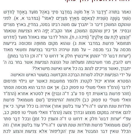
נאמר בתורה "וַיְדַבֵּר ה' אֶל מֹשֶׁה בְּמִדְבַּר סִינַי בְּאֹהֶל מוֹעֵד בְּאֶחָד לַחֹדֶשׁ
הַשֵּׁנִי בַּשָּׁנָה הַשֵּׁנִית לְצֵאתָם מֵאֶרֶץ מִצְרַיִם לֵאמֹר" (במדבר א, א). לפני
שהוקם המשכן דיבר ה' יתברך עם משה רבינו בסנה, במדין, בארץ מצרים
ובסיני. אך כיון שהוקם המשכן, אמר הקב"ה יָפָה היא הצניעות שנאמר
"וְהַצְנֵעַ לֶכֶת עִם אֱלֹקֶיךָ" (מיכה ו, ח), והחל לדבר עמו באוהל מועד ('מדרש
תנחומא' פרשת במדבר אות ג) שהוא מקום מחוּפֵּה ומכוסה ביריעות
מכסה על גבי מכסה – על מנת שיהיה הדיבור בצניעות וחשאי מאוד
('יערות דבש' לר' יהונתן אייבשיץ חלק א' דרוש ט' ד"ה וכן הדבר במתן).
ויש להבין, מהי חשיבותה ומעלתה של הנהגת הצניעות אשר בחר בה ה'
יתברך, ואשר צריכים לנהוג בה כל איש ואישה מישראל?
על ידי הצניעות יכולה לשרות הברכה והקדוּשה במעשי האיש והאישה
הסטרא אחרא יכול לקטרג ולהפר מחשבות כאשר יש גילוי ופרסום
לדבר (הרמ"ד וואלי משלי טו פסוק כב). אך אם הדבר הוא מכוסה ונסתר
(זוהר פרשת בראשית דף סד ע"ב ד"ה ובגין) אין לסטרא אחרא (הרמ"ד
וואלי משלי טו פסוק כב) ולכוחות 'החיצונים' ('שם משמואל' פרשת
תולדות שנת תרעט ד"ה וי"ל עוד בלשון אחר) אחיזה בו כלל ועיקר. כי אין
להם אחיזה במקום מוצנע ובדרך צנעה (הרמ"ד וואלי משלי טו פסוק כב,
עפ"י 'יערות דבש' חלק א דרוש ט ד"ה והענין כל זמן) ובכל דְּבַר סתר
('שם משמואל' פרשת תולדות שנת תרעט ד"ה וי"ל עוד בלשון אחר). וזה
הכלל שאין דבר המבטל את ענין 'הקליפוֹת' אלא צניעות והצנע לכת