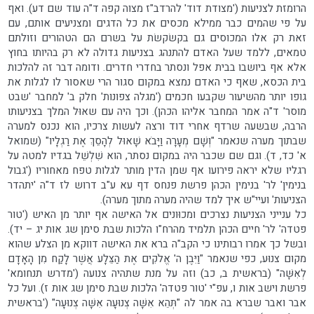
הרומזת לצניעות ('מצודת דוד' להרדב"ז מצוה קפה ד"ה עוד שם דע). ואף
על פי שהמים כבר ממילא מכסים את כל הדגים ומצניעים אותם, עם
זאת רק אלו המכוסים גם בקשׂקשׂת על בשרם הם הטהורים וזולתם
טמאים, ללמד שעל האדם להתנהג בצניעות גדולה לא רק בהיותו בחוץ
אלא אף ביושבו בבית אפל ונסתר בחדרי חדרים. ודומה דבר זה להלכות
בית הכסא, שאף כי האדם נמצא במקום סגור הרי שאסור לו לגלות את
גופו יותר מהשיעור שקבעו חכמים ('מגלה צפונות' חלק ב' למחבר 'שבט
מוסר' ד"ה אמר המחבר אליהו הכהן). וכך היה עם שאוּל המלך בצניעותו
הרבה, שבשעה שרדף אחרי דוד ורצה לעשות צרכיו, הוא נכנס למערה
שבתוך מערה שנאמר "וְשָׁם מְעָרָה וַיָּבֹא שָׁאוּל לְהָסֵךְ אֶת רַגְלָיו" (שמואל
א' כד, ד). וגם שם שכבר היה במקום נסתר, הוא שִׁלְשֵׁל בגדיו למטה על
רגליו שלא יראה פירועו אף שמן הדין מותר לגלות טפח מאחוריו ('גבול
בנימין' לר' בנימין הכהן פרשת פנחס דף עא ע"ב דרוש לז ד"ה 'יתהדר
הצניעות' ועיי"ש איך למד שהיה מערה מתוך מערה).
כל ענייני הצניעות נצרכים ומכוּונים אל האישה אף יותר מן האיש ('טור
פטדה' לר' חיים הכהן תלמיד מהרח"ו הלכות שבת סימן שג אות יג – יד).
ובשל כך אמרו רבותינו כי הקב"ה ברא את האישה דווקא מן הצלע שהוא
מקום צנוּע, כפי שנאמר "וַיִּבֶן ה' אֱלֹקִים אֶת הַצֵּלָע אֲשֶׁר לָקַח מִן הָאָדָם
לְאִשָּׁה" (בראשית ב, כב) וזה על מנת שתהיה צנועה ('מדרש תנחומא'
פרשת וישב אות ו, עפ"י 'טור פטדה' הלכות שבת סימן שג אות ז). ועל כל
אבר ואבר שברא בה אמר לה "תְּהֵא אִשָּׁה צְנוּעָה אִשָּׁה צְנוּעָה" ('בראשית