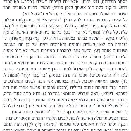
בסתר המדרגה) ולא ימותו, אלא יהיו קיימים לעולם ('מדרש האיתמרי'
דרוש ב' קול כלה ד"ה אשתך כגפן פוריה) ויתעלו להיות חשובים יותר
משאר בני העולם (זוהר פרשת נשא דף קכו ע"א ד"ה ועל דא).
על האישה הצנועה אמר שלמה המלך "צוֹפִיָּה הֲלִיכוֹת בֵּיתָהּ וְלֶחֶם עַצְלוּת
לֹא תֹאכֵל: קָמוּ בָנֶיהָ וַיְאַשְּׁרוּהָ בַּעְלָהּ וַיְהַלְלָהּ: רַבּוֹת בָּנוֹת עָשׂוּ חָיִל וְאַתְּ
עָלִית עַל כֻּלָּנָה" (משלי לא, כז – כט), כלומר כיון שאותה האישה "צוֹפִיָּה
הֲלִיכוֹת בֵּיתָהּ" – הולכת בביתה בצניעות גדולה, לכן "קָמוּ בָנֶיהָ וַיְאַשְּׁרוּהָ" כי
בזכותה הם יצאו כשרים והגונים ומאריכים ימים, על כן הם בעצמם
משבחים אותה ('עץ הדעת טוב' למהרח"ו מאמרים משלי לא ד"ה צופיה
הליכות ביתה). וראויה אישה זו להעמיד מזרעה גם כהן גדול המשמש
במקום צנוע שבמקדש, ובלבד שכוונת צניעותה לשם שמים ולא על מנת
להרוויח דבר יקר זה ('בן יהוידע' למחבר הבן איש חי מסכת יומא דף מז
ע"א ד"ה הרבה נשים). ושכר זה נרמז בפסוק "בַּד בְּבַד יִהְיֶה" (שמות ל,
לד) שאם האישה יושבת לבדה בצניעות אזי זוכה לבנים המתלבשים
בבגד "בַד" להיותם כהנים גדולים ('מגלה עמוקות' פרשת אחרי מות ד"ה
בפרקא דיומא) (ראה 'מדרש תנחומא' במדבר ג). והוא מדה כנגד מדה,
שכמו שהיא היתה צנועה ולא יצאה מפתח ביתה החוצה, כך תזכה לבן כהן
גדול שעליו נאמר "וּמִן הַמִּקְדָּשׁ לֹא יֵצֵא" (ויקרא כא, יב) ('דברי שלמה'
לר' שלמה שלם פרשת בראשית דף יב ע"ב ד"ה וממעלת שרה אמנו).
בכוח הצניעות יכולה האישה לזכות לבנים תלמידי חכמים וראשי ישיבות
רבקה זכתה ללדת תאומים כפי שנאמר "וַיִּמְלְאוּ יָמֶיהָ לָלֶדֶת וְהִנֵּה תוֹמִם
בְּבִטְנָהּ" (בראשית כה, כד) והיה זה בזכות צניעותה שנאמר "וַתִּשָּׂא רִבְקָה