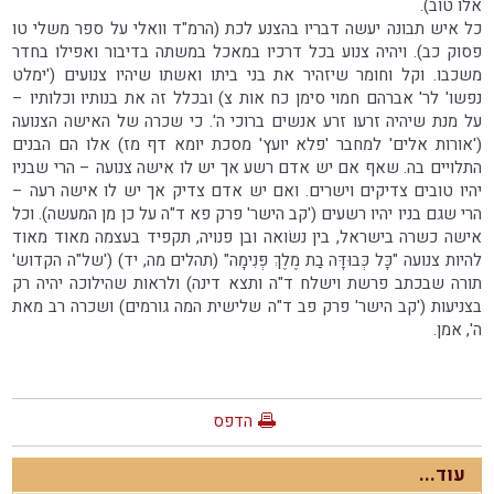
אלו טוב).
כל איש תבונה יעשה דבריו בהצנע לכת (הרמ"ד וואלי על ספר משלי טו
פסוק כב). ויהיה צנוע בכל דרכיו במאכל במשתה בדיבור ואפילו בחדר
משכבו. וקל וחומר שיזהיר את בני ביתו ואשתו שיהיו צנועים ('ימלט
נפשו' לר' אברהם חמוי סימן כח אות צ) ובכלל זה את בנותיו וכלותיו –
על מנת שיהיה זרעו זרע אנשים ברוכי ה'. כי שכרה של האישה הצנועה
('אורות אלים' למחבר 'פלא יועץ' מסכת יומא דף מז) אלו הם הבנים
התלויים בה. שאף אם יש אדם רשע אך יש לו אישה צנועה – הרי שבניו
יהיו טובים צדיקים וישרים. ואם יש אדם צדיק אך יש לו אישה רעה –
הרי שגם בניו יהיו רשעים ('קב הישר' פרק פא ד"ה על כן מן המעשה). וכל
אישה כשרה בישראל, בין נשׂואה ובן פנויה, תקפיד בעצמה מאוד מאוד
להיות צנועה "כָּל כְּבוּדָּה בַת מֶלֶךְ פְּנִימָה" (תהלים מה, יד) ('של"ה הקדוש'
תורה שבכתב פרשת וישלח ד"ה ותצא דינה) ולראות שהילוכה יהיה רק
בצניעות ('קב הישר' פרק פב ד"ה שלישית המה גורמים) ושכרה רב מאת
ה', אמן.
הדפס
עוד...