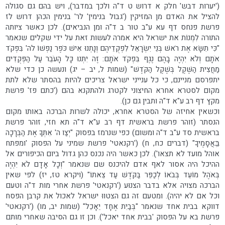
('יערות דבש' חלק א דרוש ט ד"ה ולכך במדבר), ויש בהם גם סגולה
להציל את האדם מן המזיקין ('גבול בנימין' לר' בנימין הכהן דרוש לז
פרשת פנחס דף עא ע"ב טור ב ד"ה ומן הנביאים). לכן כאשר ציותה
התורה לִמְנוֹת את ישראל היא אמרה לעשות זאת על ידי שקלים שנאמר
"כִּי תִשָּׂא אֶת רֹאשׁ בְּנֵי יִשְׂרָאֵל לִפְקֻדֵיהֶם וְנָתְנוּ אִישׁ כֹּפֶר נַפְשׁוֹ לה' בִּפְקֹד
אֹתָם וְלֹא יִהְיֶה בָהֶם נֶגֶף בִּפְקֹד אֹתָם: זֶה יִתְּנוּ כָּל הָעֹבֵר עַל הַפְּקֻדִים
מַחֲצִית הַשֶּׁקֶל בְּשֶׁקֶל הַקֹּדֶשׁ" (שמות ל, יב – יג) ונעשה כן כדי שלא
יתפרסם מניינם, כי כל ענייני ישראל צריכים להיות בהסתר שלא לתת
מקום לסטרא אחרא החיצוני לקטרג ולהתקנא בהם ('כתם פז' פרשת
מקץ דף רב ע"א ד"ה ותבין גם כן).
וכשאין אחיזה של הסטרא אחרא, יכולה לשרות הברכה באותו מקום
הנסתר (זוהר פרשת בראשית דף רב ע"א ד"ה תא חזי, זוהר פרשת
בראשית סד ע"ב ד"ה ומשום) כפי שנרמז בפסוק "יְצַו ה' אִתְּךָ אֶת הַבְּרָכָה
בַּֽאֲסָמֶיךָ" (דברים כח, ח) ('רקנאטי' פרשת שמיני על הפסוק 'ומפתח
אוהל מועד לא תצאו'). לכן כאשר היה נכנס כהן גדול ביום הכיפורים אל
ההיכל היה אסור לאף אדם להיכנס שם שנאמר "וְכָל אָדָם לֹא יִהְיֶה
בְּאֹהֶל מוֹעֵד בְּבֹאוֹ לְכַפֵּר בַּקֹּדֶשׁ עַד צֵאתוֹ" (ויקרא טז, יז) לפי שאין
הברכה מצויה אלא בדבר הצנוּע ('רקנאטי' פרשת אחרי מות ד"ה וטעם
וכל אם לא יהיה). ומטעם זה גם הצטווּ ישראל לאכול את קרבן הפסח
דווקא בבית אחד שנאמר "בְּבַיִת אֶחָד יֵאָכֵל" (שמות יב, מו) ('רקנאטי'
פרשת בא על הפסוק 'בבית אחד יאכל'). וכן זו גם הסיבה שאחרי מותם