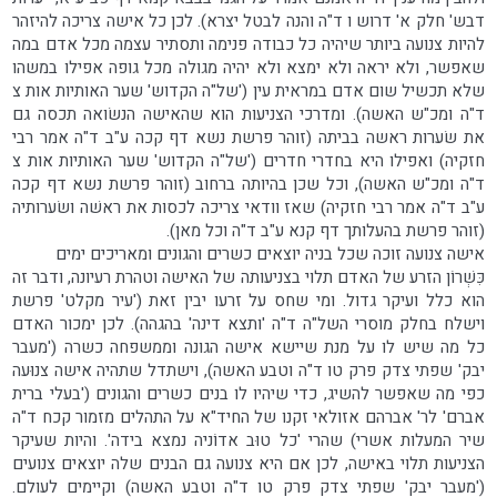
דבש' חלק א' דרוש ו ד"ה והנה לבטל יצרא). לכן כל אישה צריכה להיזהר
להיות צנועה ביותר שיהיה כל כבודה פנימה ותסתיר עצמה מכל אדם במה
שאפשר, ולא יראה ולא ימצא ולא יהיה מגולה מכל גופה אפילו במשהו
שלא תכשיל שום אדם במראית עין ('של"ה הקדוש' שער האותיות אות צ
ד"ה ומכ"ש האשה). ומדרכי הצניעות הוא שהאישה הנשׂואה תכסה גם
את שׂערות ראשה בביתה (זוהר פרשת נשא דף קכה ע"ב ד"ה אמר רבי
חזקיה) ואפילו היא בחדרי חדרים ('של"ה הקדוש' שער האותיות אות צ
ד"ה ומכ"ש האשה), וכל שכן בהיותה ברחוב (זוהר פרשת נשא דף קכה
ע"ב ד"ה אמר רבי חזקיה) שאז וודאי צריכה לכסות את ראשׁה ושׂערותיה
(זוהר פרשת בהעלותך דף קנא ע"ב ד"ה וכל מאן).
אישה צנועה זוכה שכל בניה יוצאים כשרים והגונים ומאריכים ימים
כִּשְׁרוֹן הזרע של האדם תלוי בצניעותה של האישה וטהרת רעיונה, ודבר זה
הוא כלל ועיקר גדול. ומי שחס על זרעו יבין זאת ('עיר מקלט' פרשת
וישלח בחלק מוסרי השל"ה ד"ה 'ותצא דינה' בהגהה). לכן ימכור האדם
כל מה שיש לו על מנת שיישא אישה הגונה וממשפחה כשרה ('מעבר
יבק' שפתי צדק פרק טו ד"ה וטבע האשה), וישתדל שתהיה אישה צנוּעה
כפי מה שאפשר להשיג, כדי שיהיו לו בנים כשרים והגונים ('בעלי ברית
אברם' לר' אברהם אזולאי זקנו של החיד"א על התהלים מזמור קכח ד"ה
שיר המעלות אשרי) שהרי 'כל טוּב אדוֹניה נמצא בידה'. והיות שעיקר
הצניעות תלוי באישה, לכן אם היא צנועה גם הבנים שלה יוצאים צנועים
('מעבר יבק' שפתי צדק פרק טו ד"ה וטבע האשה) וקיימים לעולם.