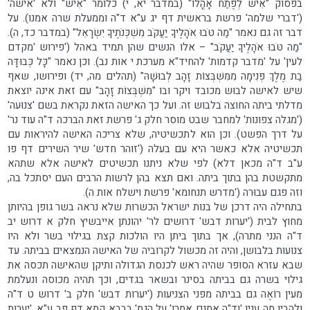
בפסוק "אִישׁ לְפֶתַח אָהֳלוֹ" (במדבר יא, י) כלומר "אִישׁ" ולא 'אישה'
('דברי שלמה' פרשת בראשית דף יג ע"א ד"ה וממעלת שרה אמנו). על
דבר זה גם נאמר "מַה טֹּבוּ אֹהָלֶיךָ יַעֲקֹב מִשְׁכְּנֹתֶיךָ יִשְׂרָאֵל" (במדבר כד, ה).
"מַה טֹּבוּ אֹהָלֶיךָ יַעֲקֹב" – אלו הנשים שהן תמיד באהל ('פירוש 'מקדם
לעין' על 'מדבר קדמות' להחיד"א מערכת י אות נב). וכן נאמר "כָּל כְּבוּדָּה
בַת מֶלֶךְ פְּנִימָה מִמִּשְׁבְּצוֹת זָהָב לְבוּשָׁהּ" (תהלים מה, יד) ופירושו, שאף
שיש לאישה לבוּש מכובד ויקר ובו "מִּשְׁבְּצוֹת זָהָב" עם זאת אינה יוצאת
מדלתי ביתה החוצה בלבוש זה. ועל כך האישה הזאת נקראת בשם 'צנוּעה'
('מגלה צפונות' למחבר שבט מוסר חלק ג' פרשת זאת הברכה ד"ה עוד נר'
על דרך הפשט). וכן הוא לתכשיטיה, שלא צריכה האישה להיראות עם
תכשיטיה אלא כאשר היא עם בעלה ('זוהר חדש' שיר השירים דף פו
ע"ב ד"ה מכאן דלא) לפי שלא ניתנו תכשיטים לאישה אלא שתהא
מתקשטת בהן בתוך ביתה. ואם תצא בהן לרשות הרבים העם יסתכל בה,
וזה פגם עבוּרה ('מדרש תנחומא' פרשת וישלח אות ה).
בתחילה היה דרכן של בנות ישראל הכשרות שלא נראה בשר גופן בהיותן
מחוץ לבית ('יערות דבש' דרושים לר' יהונתן אייבשיץ חלק א דרוש יב
ד"ה הנני מתרה), אך בתוך ביתן היו הולכות קצת בגילוי בשר ולא היו
צנועות בלבושן, והיה זה מכשול לקרוביה של האישה הנמצאים בביתה. עד
שבא עזרא הסופר שהיה ראש לכנסת הגדולה ותיקן שהאישה תכסה את
גילוי בשרה גם בביתה בסינר ובשאר בגדים, וכך תהיה מכוסה ונעלמת
מעין רוֹאֶה גם בביתה מפני הצניעות ('יערות דבש' חלק ב' דרוש ט ד"ה
ולהבין מה ענין 'וד"ה אמנם אמרו' על הגמ' בבבא קמא דף פב ע"א, 'יערות