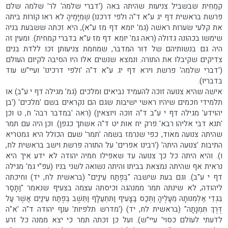
קִמְחִית שבשביל צניעות שהיתה באה ('דברי שלמה' לר' שלמה שלם
פרשת בראשית דף יג ע"א ד"ה ולפי דרכנו) שֶׁמִּיָּמֶיהָ לא ראו קוֹרוֹת ביתה
את קלעי שׂערות ראשׁה (גמ' יומא דף מז ע"א), היא זכתה ששבעת בניה
שימשו בכהונה גדולה (ראה גמ' יומא דף מז ע"א בדברי קמחית). ומעין זה
היה גם בנשותיהם של דור המדבר, שמחמת צניעותן זכו ללדת בנים
צדיקים שקיבלו את התורה. ונמצא שנשים אלו היו הסיבה לקיום העולם
('דברי שלמה' פרשת וירא דף יג ע"א ד"ה 'ולפי דרכינו' ועיי"ש עוד
בדבריו).
אישה שהיא צנועה זוכה להעמיד נביאים ומלכים (גמ' מגילה דף י ע"ב) או
תלמידי חכמים שיהיו ראשי ישיבות שגם הם נקראים בשם 'מלכים' ('בן
יהוידע' מגילה דף י ע"ב ד"ה זוכה ויוצאין) (ראה 'במדבר רבה' ח, ט וכן
'תנא דבי אליהו רבא' פרק יח אות יט ד"ה אשתך כגפן). וכן היה עם תמר
שהיתה צנועה מאוד, כפי שנרמז בשמה 'תמר' שעם הכולל היא גמטריא
התיבות 'צנוּעה היתה' ('רבינו אפרים' על התורה פרשת וישב בראשית לח,
ו). והיא היתה כל כך צנועה עד שאפילו חמיה יהודה לא ידע איך היא
נראית אף שהיתה נמצאת בביתו והיתה נשואה לשני בניו (עפ"י גמ' מגילה
דף י ע"ב). וגם בעת שישבה "בְּפֶתַח עֵינַיִם" (בראשית לח, יד) וחיכתה
ליהודה, לא שינתה תמר ממנהגה וכיסתה עצמה בצעיף שנאמר "וַתָּסַר
בִּגְדֵי אַלְמְנוּתָהּ מֵעָלֶיהָ וַתְּכַס בַּצָּעִיף וַתִּתְעַלָּף וַתֵּשֶׁב בְּפֶתַח עֵינַיִם אֲשֶׁר עַל
דֶּרֶךְ תִּמְנָתָה" (בראשית לח, יד) ('מדרש תלפיות' ענף יהודה ד"ה 'א"ה
לדעתי לעולם כסוי' עיי"ש). ועל כן זכתה תמר כי יצא ממנה כל זרע