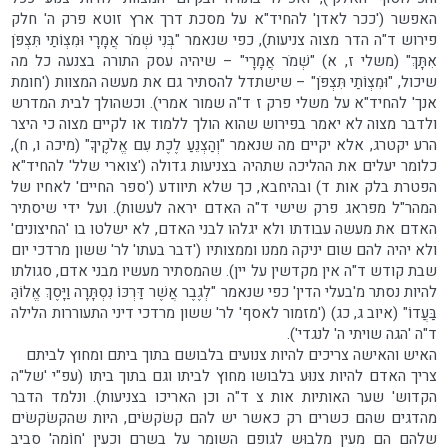
האפשר ('ככר לאדן' להחיד"א על מסכת דרך ארץ זוטא פרק ה' חלק
פירוש ד"ה הדר מצוה צניעות), כפי שנאמר "בְּנִי שְׁמֹר אֲמָרָי וּמִצְוֹתַי תִּצְפֹּן
אִתָּךְ" (משלי ז, א) "שְׁמֹר אֲמָרָי" – שיהיה עסק התורה בצנעה כל מה
שיכול, "וּמִצְוֹתַי תִּצְפֹּן" – שישתדל להסתיר גם את מעשה המצוות ('חומת
אנך' להחיד"א על משלי פרק ז ד"ה שמור אמרי). וכשהולך לבית המדרש
ולדבר מצוה לא יאמר בפירוש שהוא הולך ללמוד או לקיים מצוה כי היצר
הרע יקטרג, אלא יקיים מה שנאמר "וְהַצְנֵעַ לֶכֶת עִם אֱלֹקֶיךָ" (מיכה ו, ח),
כלומר יעלים את ההליכה שתהיה בצניעות גדולה ('צוארי שלל' להחיד"א
הפטרת בלק אות ד) ובהיחבא, כך שלא תיוודע ('ספר החיים' לאחיו של
המהר"ל מפראג פרק שישי ד"ה האדם יראה לעשות). ועל ידי שיסתיר
האדם את מעשה עבודתו ולא יגלהו לבני האדם, לא ישלטו בו 'החיצונים'
ולא יהיה להם שום יניקה ממנו וממצותיו ('דבר בעתו' לר' ששון מרדכי יום
שבת קודש ד"ה אין מקדשין על יין). שהמסתיר מעשיו מבני אדם, סגולתו
להיות נסתר מ'בעלי הדין' כפי שנאמר "לְגֶבֶר אֲשֶׁר דַּרְכּוֹ נִסְתָּרָה וַיָּסֶךְ אֱלוֹהַּ
בַּעֲדוֹ" (איוב ג, כג) ('מזמור לאסף' לר' ששון מרדכי דיני התעוררות הלילה
ד"ה 'הגה שויתי ה' לנגדי').
האיש והאישה צריכים להיות צנועים בלבושם בתוך ביתם ומחוץ לביתם
צריך האדם להיות צנוּע בלבושו מחוץ לביתו וגם בתוך ביתו (עפ"י 'של"ה
הקדוש' שער האותיות אות צ ד"ה וכן האריכו בצניעות). ונלמד הדבר
מהדגים שהם כשרים רק כאשר יש להם קשׂקשׂים, היות שהקשׂקשׂים
שלהם הם מעין מלבוּש לגופם השומר על בשרם וכעין 'חוֹמה' סביב