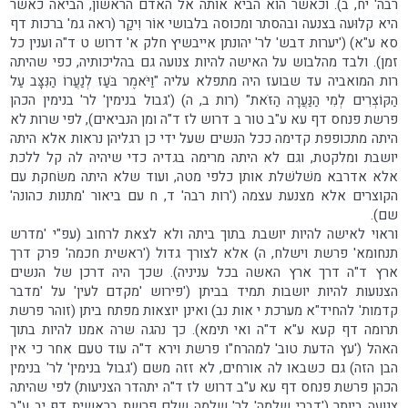
רבה' יח, ב). וכאשר הוא הביא אותה אל האדם הראשון, הביאה כאשר
היא קלוּעה בצנעה ובהסתר ומכוסה בלבושי אוֹר וִיקַר (ראה גמ' ברכות דף
סא ע"א) ('יערות דבש' לר' יהונתן אייבשיץ חלק א' דרוש ט ד"ה וענין כל
זמן). ולבד מהלבוש על האישה להיות צנועה גם בהליכותיה, כפי שהיתה
רות המואביה עד שבועז היה מתפלא עליה "וַיֹּאמֶר בֹּעַז לְנַעֲרוֹ הַנִּצָּב עַל
הַקּוֹצְרִים לְמִי הַנַּעֲרָה הַזֹּאת" (רות ב, ה) ('גבול בנימין' לר' בנימין הכהן
פרשת פנחס דף עא ע"ב טור ב דרוש לז ד"ה ומן הנביאים), לפי שרות לא
היתה מתכופפת קדימה ככל הנשים שעל ידי כן רגליהן נראות אלא היתה
יושבת ומלקטת, וגם לא היתה מרימה בגדיה כדי שיהיה לה קל ללכת
אלא אדרבא משׁלשׁלת אותן כלפי מטה, ועוד שלא היתה משׂחקת עם
הקוצרים אלא מצנעת עצמה ('רות רבה' ד, ח עם ביאור 'מתנות כהונה'
שם).
וראוי לאישה להיות יושבת בתוך ביתה ולא לצאת לרחוב (עפ"י 'מדרש
תנחומא' פרשת וישלח, ה) אלא לצורך גדול ('ראשית חכמה' פרק דרך
ארץ ד"ה דרך ארץ האשה בכל עניניה). שכך היה דרכן של הנשים
הצנועות להיות יושבות תמיד בביתן ('פירוש 'מקדם לעין' על 'מדבר
קדמות' להחיד"א מערכת י אות נב) ואינן יוצאות מפתח ביתן (זוהר פרשת
תרומה דף קעא ע"א ד"ה ואי תימא). כך נהגה שרה אמנו להיות בתוך
האהל ('עץ הדעת טוב' למהרח"ו פרשת וירא ד"ה עוד טעם אחר כי אין
הבן הזה) גם כשבאו לה אורחים, לא זזה משם ('גבול בנימין' לר' בנימין
הכהן פרשת פנחס דף עא ע"ב דרוש לז ד"ה יתהדר הצניעות) לפי שהיתה
צנועה ביותר ('דברי שלמה' לר' שלמה שלם פרשת בראשית דף יב ע"ב