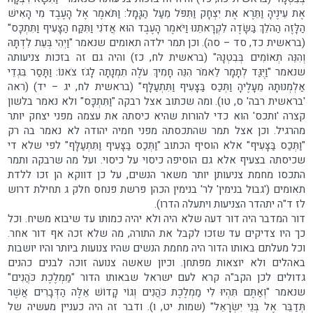
אֶת עֵינֶיהָ וַתֵּרֶא אֶת יִצְחָק וַתִּפֹּל מֵעַל הַגָּמָל: וַתֹּאמֶר אֶל הָעֶבֶד מִי הָאִישׁ
הַלָּזֶה הַהֹלֵךְ בַּשָּׂדֶה לִקְרָאתֵנוּ וַיֹּאמֶר הָעֶבֶד הוּא אֲדֹנִי וַתִּקַּח הַצָּעִיף וַתִּתְכָּס"
(בראשית כד, סד – סה). וכן תמר ילדה תאומים שנאמר "וַיְהִי בְּעֵת לִדְתָּהּ
וְהִנֵּה תְאוֹמִים בְּבִטְנָהּ" (בראשית לח, כז) והיה גם זה בזכות צניעותה
שנאמר "וַיֻּגַּד לְתָמָר לֵאמֹר הִנֵּה חָמִיךְ עֹלֶה תִמְנָתָה לָגֹז צֹאנוֹ: וַתָּסַר בִּגְדֵי
אַלְמְנוּתָהּ מֵעָלֶיהָ וַתְּכַס בַּצָּעִיף וַתִּתְעַלָּף" (בראשית לח, יג – יד) (ראה
'בראשית רבה' ס, טו). ומה שכתוב אצל רבקה "וַתִּתְכָּס" ולא נאמר בלשון
קצרה 'ותכס' הוא כדי להורות שהיא כיסתה את עצמה מפני יצחק יותר
מהרגיל. וכן אצל תמר שהתכסתה מפני חמיה יהודה לא נאמר בה רק
"וַתְּכַס בַּצָּעִיף" אלא הוסיף הכתוב "וַתְּכַס בַּצָּעִיף וַתִּתְעַלָּף" לפי שלא די
שכיסתה בצעיף אלא גם הוסיפה כיסוי על כיסוי. ועל מה שרבקה ותמר
התכסו מחמת צניעותן יותר משאר הנשים, על כן דווקא הן זכו ללדת
תאומים ('גבול בנימין' לר' בנימין הכהן פרשת פנחס חלק ג תחילת דרוש
לז ד"ה יתהדר הצניעות ויתעלה הדרו).
דור המדבר היה דור דעה שלא היה ולא יהיה כמותו עד שיבוא משיח. וכל
כך היו צדיקים עד שזכו לקבל את התורה, מה שלא זכה אף דור אחר.
וכל מעלתם באותו הדור היה מחמת הנשים שהיו צנועות ביותר והיו יושבות
באהלים ולא יוצאות מפתחן. וכיון שאשה צנועה זוכה לבנים כהנים
גדולים לכן הקב"ה קרא לעם ישראל שבאותו הדור "מַמְלֶכֶת כֹּהֲנִים"
שנאמר "וְאַתֶּם תִּהְיוּ לִי מַמְלֶכֶת כֹּהֲנִים וְגוֹי קָדוֹשׁ אֵלֶּה הַדְּבָרִים אֲשֶׁר
תְּדַבֵּר אֶל בְּנֵי יִשְׂרָאֵל" (שמות יט, ו). ודבר זה היה כעניין מעשיה של