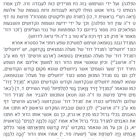
הפלגה). ועל ידי השימוש בזה היו מורידים כוח לעבודה זרה. לכן אמרו
רבותינו כי בדור אנוש החלו לקרוא לעבודות זרות בשמות של אלהוּת
(ראה רש"י בראשית ד, כו) ('תורת נתן וליקוטים ממהרח"ו' פרשת נח דף
ט ד"ה ענין דור הפלגה). וכך על ידי ידיעת השמות הקדושים והשבעות
המלאכים היה מסור בידיהם כל המפתחות של גנזי העליונים ('זכר דוד'
מאמר א' פרק פב דף רכח ע"א טור ב ד"ה ולי נראה לדרוש).
המגדל נבנה בטומאה ושימש למשיכת שפע רוחני אל הסטרא אחרא
כנגד 'ירושלים' ו'מגדל דוד' של מעלה הנמצאים בַּקְּדוּשָּׁה, יש 'ירושלים'
ו'מגדל דוד' של מעלה הנמצאים בטומאה ('ארבע חרשים' דף מא ע"ב
ד"ה ארשב"י). וכיון שאנשי אותו הדור רצו למשוך אליהם את השפע
היורד דרך 'שער השמים' אשר בירושלים שהוא מקום קודש הקודשים,
לכן הם בנו מגדל המכוּון ממש כנגד 'ירושלים של מעלה' שבטומאה,
שהוא לעומת ירושלים שבקדוּשה וקודש הקודשים הנקרא "מִגְדַּל דָּוִד"
כמו שנאמר "כְּמִגְדַּל דָּוִיד צַוָּארֵךְ בָּנוּי לְתַלְפִּיּוֹת" (שיר השירים ד, ד) ('באר
מים חיים' פרשת נח ד"ה הנה חטא) והתכוונו להגביר את 'מגדל דוד'
שלהם ולהחליש כנגדו את 'מגדל דוד' שבקדוּשה ('ארבע חרשים' דף
מא ע"ב ד"ה ארשב"י). לכן כשם שבבית המקדש הראשון לא חתכו את
האבנים בכלי ברזל כמו סכין או גרזן, כך גם אנשי אותו הדור לא חתכו
את האבנים למגדל בכלי ברזל אלא אמרו "הָבָה נִלְבְּנָה לְבֵנִים" (בראשית
יא, ג). וכן על מה שנאמר במקדש "בֵּית קָדְשֵׁנוּ וְתִפְאַרְתֵּנוּ אֲשֶׁר הִלְלוּךָ
אֲבֹתֵינוּ הָיָה לִשְׂרֵפַת אֵשׁ" (ישעיה סד, י) אמרו אותו הדור "הָבָה נִלְבְּנָה