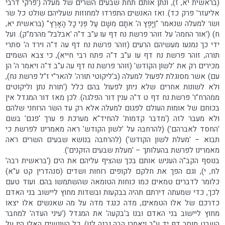
(בראשית יא, ז), ונתן אותם תחת שבעים השרים של מעלה ('פרקי דרבי
אליעזר' פרק כד). ואז האנשים התפרדו למחוזות שעליהם שולט כל שׂר
ושׂר למעלה שנאמר "וַיָּפֶץ ה' אֹתָם מִשָּׁם עַל פְּנֵי כָל הָאָרֶץ" (בראשית יא,
ח) ('אור החמה' על זוהר פרשת נח דף עו ע"ב ד"ה 'אבלבל' מהרמ"ק). ועל
ידי כך נמנעו מעשיהם הרעים (זוהר פרשת נח דף עה ד"ה וירד ה' סתרי
תורה, זוהר פרשת נח דף עו ע"ב ד"ה פתח רבי חייא), כי צבא השמים
מכירים רק את 'לשוֹן הקוֹדש' (זוהר פרשת נח דף עה ע"ב ד"ה ויאמר ה' הן
עם) אשר מסוגלת לפעול למעלה (ב'ליקוטי תורה' להאר"י ז"ל פרשת נח),
ולא לשונות אחרים שלא ניתן לפעול בהם כלל ('תורת נתן וליקוטים
ממהרח"ו' פרשת נח דף ט ד"ה ענין דור הפלגה). לכן מאז דור המגדל אין
בכוחם של אומות העולם לפגום למעלה אלא רק עד השׂר הרוחני שלהם
ולא מעבר לזה ('מדבר קדמות' להחיד"א מערכת פ ערך 'פגם' בשם
'החסד לאברהם') (להרחבה על 'לשון הקודש' ראה מאמרינו לפרשת כי
תבוא – 'מעלת לשון הקודש') (להרחבה בנושא שבעים השרים ראה
מאמרינו לפרשת בהעלותך – 'מעלת שבעים הזקנים').
בנוסף הקב"ה העניש אותם בכך שהציף עליהם את הים ('בראשית רבה'
לח, י), וגם הפך את חלקם לקופים רוחות ושדים (סנהדרין קט ע"א)
כלומר לדברים טמאים כמו כוחות הטומאה שהשתמשו בהם. ועוד טעם
לכך, כדי שמעתה דירתם תהיה בבקעות ובשדות מחוץ ליישוב בני האדם
כדרכם של אלו הטמאים, מדה כנגד מדה על מה שאנשים אלו יצאו
מחוץ ליישוב בני האדם ובנו ב'בקעה' את המגדל ('עיני העדה' למחבר
השבט מוסר דף יד ע"ב ויאמרו הבה נבנה לנו). כל העונשים האלו היו על