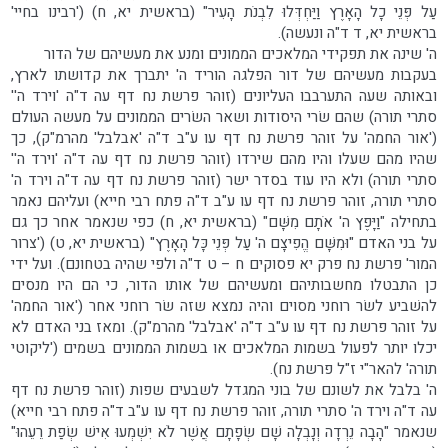
עַל פְּנֵי כָל הָאָרֶץ וַיַּחְדְּלוּ לִבְנֹת הָעִיר" (בראשית יא, ח) ('רבינו בחיי'
בראשית יא, ד ד"ה ונעשה).
ה' שינה את תפקידי המלאכים הממונים ומנע את מעשיהם של הדור
בעקבות מעשיהם של דור הפלגה הוריד ה' יתברך את קדושתו לארץ,
ובאותה שעה התערבבו העליונים (זוהר פרשת נח דף עה ד"ה 'וירד ה''
סתרי תורה) שהם שׂרי היסודות ושאר השׂרים הממונים על מעשה העולם
('אור החמה' על זוהר פרשת נח דף עו ע"ב ד"ה 'אבלבל' מהרמ"ק), כך
שהיו מהם שעלו והיו מהם שירדו (זוהר פרשת נח דף עה ד"ה 'וירד ה''
סתרי תורה) ולא היו עוד בסדר ישר (זוהר פרשת נח דף עה ד"ה וירד ה'
סתרי תורה, זוהר פרשת נח דף עו ע"ב ד"ה פתח רבי חייא) ועליהם נאמר
בתחילה "וַיָּפֶץ ה' אֹתָם מִשָּׁם" (בראשית יא, ח) כפי שנאמר אחר כך גם
על בני האדם "וּמִשָּׁם הֱפִיצָם ה' עַל פְּנֵי כָּל הָאָרֶץ" (בראשית יא, ט) ('צרור
המור' פרשת נח פרק יא פסוקים ח – ט ד"ה ולפי שהיה בטחונם). ועל ידי
כן התבטלו מחשבותיהם ומעשיהם של אותו הדור, כי הם היו מנסים
להשׁביע לשׂר רוחני מסוים והיה נמצא שזה שׂר רוחני אחר ('אור החמה'
על זוהר פרשת נח דף עו ע"ב ד"ה 'אבלבל' מהרמ"ק). ומאז בני האדם לא
יכלו יותר לפעול בשמות המלאכים או בשמות הממונים בשמים ('ליקוטי
תורה' להאר"י ז"ל פרשת נח).
ה' בלבל את לשונם של בוני המגדל לשבעים שפות (זוהר פרשת נח דף
עה ד"ה וירד ה' סתרי תורה, זוהר פרשת נח דף עו ע"ב ד"ה פתח רבי חייא)
שנאמר "הָבָה נֵרְדָה וְנָבְלָה שָׁם שְׂפָתָם אֲשֶׁר לֹא יִשְׁמְעוּ אִישׁ שְׂפַת רֵעֵהוּ"