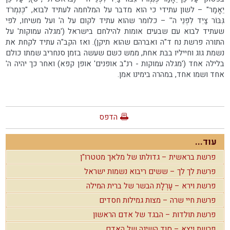
יֵאָמַר" – לשון עתידי כי הוא מדבר על המלחמה לעתיד לבוא, "כְּנִמְרֹד
גִּבּוֹר צַיִד לִפְנֵי ה'' – כלומר שהוא עתיד לקום על ה' ועל משיחו, לפי
שעתיד לבוא עם שבעים אומות להילחם בישראל ('מגלה עמוקות' על
התורה פרשת נח ד"ה ואברהם שהוא תיקן). ואז הקב"ה עתיד לקחת את
נשמת גוג וחייליו בבת אחת, ממש כשם שעשה בזמן סנחריב שמתו כולם
בלילה אחד ('מגלה עמוקות - רנ"ב אופנים' אופן קפא) ואחר כך יהיה ה'
אחד ושמו אחד, במהרה בימינו אמן.
הדפס
עוד...
פרשת בראשית – גדולתו של מלאך מטטרו"ן
פרשת לך לך – ששים ריבוא נשמות ישראל
פרשת וירא – עָרְלָת הבשר של ברית המילה
פרשת חיי שרה – מצות גמילות חסדים
פרשת תולדות – הבגד של אדם הראשון
פרשת ויצא – סוד השינה של האדם