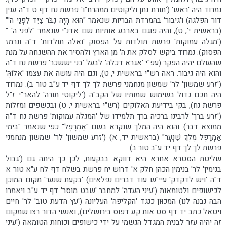
נמרוד היה 'ראש' ('תורת נתן וליקוטים ממהרח"ו' פרשת נח דף ט ד"ה ענין
דור הפלגה) ו'גיבור' בהמרדת הבריות שנאמר "הוּא הָיָה גִבֹּר צַיִד לִפְנֵי ה'"
(בראשית י', ט), והיה פוגם בארבע אותיות שם אדנ"י שנאמר "לִפְנֵי ה' "
('מגלה עמוקות' פרשת תולדות על הפסוק 'ואלה תולדות' ד"ה ונרמז
הפסוק). נמרוד ביקש לסלק את ה' מן הארץ ולהסיר את ההשגחה על מנת
שהעולם יהיה הפקר (עפ"י 'אגרא דכלה' לבעל 'בני יששכר' פרשת נח ד"ה
והוא היה גיבור. ראה רש"י בראשית י, ט), וגם היה עושה את עצמו 'אֱלוֹהַּ'
('זרע שמשון' לר' שמשון מנחמני פרשת לך לך דף יד ע"ב טור ב). נמרוד
היה חכם גדול בשימוש שמותיו של הקב"ה ('ליקוטי תורה' להאר"י ז"ל
פרשת נח), בקי בידיעת האלוקים (רש"י בראשית י, ט) ובכשפים ומזלות
('זרע ברך' לרבינו ברכיה ברך תלמידו של 'המגלה עמוקות' פרשת נח ד"ה
ממוצא דבר). והוא היה המלך שנקרא בשם "אַמְרָפֶל" כפי שנאמר "בִּימֵי
אַמְרָפֶל מֶלֶךְ שִׁנְעָר" (בראשית יד, א) ('זרע שמשון' לר' שמשון מנחמני
פרשת לך לך דף יד ע"ב טור ב).
שליטת הסטרא אחרא היא דווקא בבקעות, לכן כך היתה גם ('גבול
בנימין' לר' בנימין הכהן חלק א' דרוש יח פרשת בשלח דף לח ע"א טור א
ד"ה 'ויש לדקדק' עיי"ש עוד דברים נפלאים) 'בקעת שנער' מקום המוכן
לכישופים ולטומאות ('עיני העדה' למחבר 'שבט מוסר' דף יד ע"ב ויאמרו
הבה נבנה לנו) המכוּון כנגד 'הקליפה' העליונה ('עץ הדעת טוב' לר' חיים
ויטאל כתב יד דף סט אות קע דפוס בירושלים), ואנשי הדור רצו שמקום
זה יהיה עזר לבנית המגדל הגשמי על ידי כישופים וכוחות הטומאה ('עיני