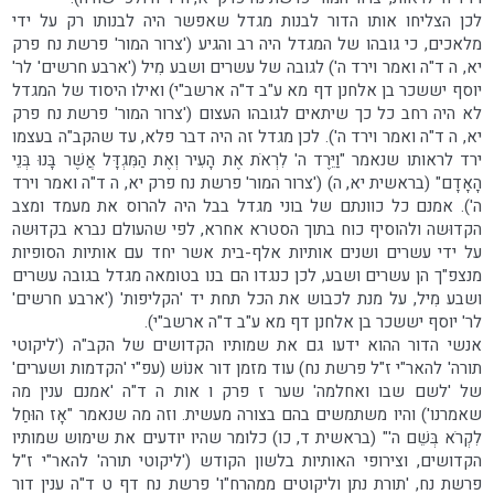
לכן הצליחו אותו הדור לבנות מגדל שאפשר היה לבנותו רק על ידי
מלאכים, כי גובהו של המגדל היה רב והגיע ('צרור המור' פרשת נח פרק
יא, ה ד"ה ואמר וירד ה') לגובה של עשרים ושבע מִיל ('ארבע חרשים' לר'
יוסף יששכר בן אלחנן דף מא ע"ב ד"ה ארשב"י) ואילו היסוד של המגדל
לא היה רחב כל כך שיתאים לגובהו העצום ('צרור המור' פרשת נח פרק
יא, ה ד"ה ואמר וירד ה'). לכן מגדל זה היה דבר פלא, עד שהקב"ה בעצמו
ירד לראותו שנאמר "וַיֵּרֶד ה' לִרְאֹת אֶת הָעִיר וְאֶת הַמִּגְדָּל אֲשֶׁר בָּנוּ בְּנֵי
הָאָדָם" (בראשית יא, ה) ('צרור המור' פרשת נח פרק יא, ה ד"ה ואמר וירד
ה'). אמנם כל כוונתם של בוני מגדל בבל היה להרוס את מעמד ומצב
הקדוּשה ולהוסיף כוח בתוך הסטרא אחרא, לפי שהעולם נברא בקדוּשה
על ידי עשרים ושנים אותיות אלף-בית אשר יחד עם אותיות הסופיות
מנצפ"ך הן עשרים ושבע, לכן כנגדו הם בנו בטומאה מגדל בגובה עשרים
ושבע מִיל, על מנת לכבוש את הכל תחת יד 'הקליפות' ('ארבע חרשים'
לר' יוסף יששכר בן אלחנן דף מא ע"ב ד"ה ארשב"י).
אנשי הדור ההוא ידעו גם את שמותיו הקדושים של הקב"ה ('ליקוטי
תורה' להאר"י ז"ל פרשת נח) עוד מזמן דור אנוֹש (עפ"י 'הקדמות ושערים'
של 'לשם שבו ואחלמה' שער ז פרק ו אות ה ד"ה 'אמנם ענין מה
שאמרנו') והיו משתמשים בהם בצורה מעשית. וזה מה שנאמר "אָז הוּחַל
לִקְרֹא בְּשֵׁם ה'" (בראשית ד, כו) כלומר שהיו יודעים את שימוש שמותיו
הקדושים, וצירופי האותיות בלשון הקודש ('ליקוטי תורה' להאר"י ז"ל
פרשת נח, 'תורת נתן וליקוטים ממהרח"ו' פרשת נח דף ט ד"ה ענין דור