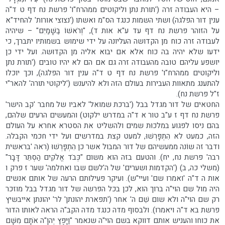
– היא העבודה זרה ('תורת נתן וליקוטים ממהרח"ו' פרשת נח דף ט ד"ה
ענין דור הפלגה) ושתי השמות כנגד הס"מ ואשתו ('נצוצי אורות' להחיד"א
על הזוהר פרשת נח דף עד ע"א אות ד), "וְרֹאשׁוֹ בַשָּׁמַיִם" – שיהיה
לעבודה זרה כוח מן הקדושה העליונה על ידי שימוש בשמותיו יתברך, כי
ידעו שלא יהיה בה כוח אלא אם יבוא אליה מן הקדוּשה. ועל ידי כן
יושפע עליהם טובה מהעבודה זרה גם אם הם לא יהיו טובים ('תורת נתן
וליקוטים ממהרח"ו' פרשת נח דף ט ד"ה ענין דור הפלגה), וכך יוכלו
להתענג מתאוות העבירות בעולם הזה ולא להיענש ('ליקוטי תורה' להאר"י
ז"ל פרשת נח).
החטאים של דור מגדל בבל ('ברכת שמואל' לאביו של מחבר 'קב הישר'
פרשת נח דף ז ע"ב טור א ד"ה במדרש ילקוט) והמעשים הרעים שלהם,
בהם ניסו לפגוע במלכוּת שמים ולהשליט את הסטרא אחרא על העולם
הזה, כמעט לא הִתְפָּרְשׁוּ, למעט קצת במדרשים ועל ידי חכמי הקבלה.
ודבר זה שוֹנה ממעשיהם של דור המבול אשר כן הִתְפָּרְשׁוּ (ראה 'בראשית
רבה' פרשת נח, יח). והטעם בזה הוא משום "כְּבֹד אֱלֹקִים הַסְתֵּר דָּבָר"
(משלי כה, ב) ('הקדמות ושערים' של ה'לשם שבו ואחלמה' שער ז פרק ו
אות ה ד"ה 'ואמרו שם' ועיי"ש). ועיקר פעילותם הרעה של אותם אנשים
היה מול שם הוי"ה ברוך הוא, לכן בכל הפרשה של דור מגדל בבל מוזכר
רק שם הוי"ה ולא שום שֵׁם ה' אחר ('תפארת יהונתן' לר' יהונתן אייבשיץ
פרשת בא ד"ה ויאמרו). ולבסוף מדה כנגד מדה הקב"ה הראה לאותו הדור
את כוחו והעניש אותם דווקא בשם הוי"ה שנאמר "וַיָּפֶץ יְהוָ"ה אֹתָם מִשָּׁם