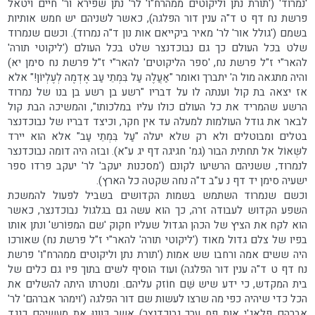
'נמרוד' ('תורת נתן וליקוטים ממהרח"ו' לר' נתן שפירא ור' חיים ויטאל
פרשת נח דף ט ד"ה ענין דור הפלגה), כאשר לשניהם יש חמש אותיות
בשמם ('גולל אור' לר' מאיר ביקייאם אות נון ד"ה נמרוד). וכשם שנמרוד
שלט בכל העולם כך גם נבוכדנצר שלט בכל העולם ('ליקוטי תורה'
להאר"י ז"ל פרשת נח, 'ספר הליקוטים' להאר"י ז"ל פרשת נח סימן יא)
והיה מתגאה מול ה' יתברך ואומר "אַעֲלֶה עַל בִּמְתֵי עַב אֶדְמֶה לְעֶלְיוֹן!" אלא
אז יצאה בת קול וענתה לו על דבריו "רשע בן רשע בן בנו של נמרוד
הרשע שהמריד את כל העולם כולו עליו במלכותו", והמשיכה הבת קול
לבאר את גודל העולמות למעלה עד אין חקר, וכיצד דבריו של נבוכדנצר
בטלים ומבוטלים ולא רק שלא יעלה "עַל בִּמְתֵי עַב" אלא הוא יירד
לשְּאו‍ֹל אל תחתית הבור (גמ' חגיגה דף יג ע"א). ובזה היה דומה נבוכדנצר
לנמרוד, ששניהם הרשיעו לקונם ('מסכנות יעקב' לר' יעקב פרדו ספר
ישעיה סימן יד דף נ ע"ב ד"ה נחה שקטה כל הארץ).
וכשם שנמרוד השתמש בשמות הקדושים בשביל לפעול להמשכת
השפע הקדוש לעבודה זרה, כך הוא עשה גם בגלגול נבוכדנצר, כאשר
הוא לקח את הציץ של הכהן הגדול שעליו חקוק 'שם המפוֹרש' ונתן אותו
בפיו של צלם גדול מאוד ('ליקוטי תורה' להאר"י ז"ל פרשת נח) שאורכו
היה ששים אמה ורחבו שש אמות ('תורת נתן וליקוטים ממהרח"ו' פרשת
נח דף ט ד"ה ענין דור הפלגה) ועוד הוסיף לשים בתוך פיו גם כלים של
בית המקדש, כי ידע שיש שֵּׁם חוֹזק עליהם. ומטרתו היתה להשלים את
הכל כדי שיהיה כפי מה שרצו לעשות שם דור הפלגה ('וימהר אברהם' לר'
אברהם פלאג'י אות פח ערך נבוכדנצר) אשר כִּוְונוּ את מעשיהם כנגד