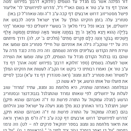
דור הפלגה אשר בנו מגדל עד השמים ('חלוקא דרבנן' בפירוש 'מטה
אהרן' דף צד ע"ב טור א בשם האר"י ז"ל, 'מדרש לפירושים' לר' אליעזר
פישל מסטריזוב דרוש ארבעים דף קכה ע"ב ד"ה ומה שאחז"ל כן באו).
סנחריב עלה בזמן חזקיהו המלך על ארץ ישראל וניסה לכבוש את
ירושלים, אך צבאו נפל בידי מלאך ה' בשערי ירושלים כפי שנאמר "וַיְהִי
בַּלַּיְלָה הַהוּא וַיֵּצֵא מַלְאַךְ ה' וַיַּךְ בְּמַחֲנֵה אַשּׁוּר מֵאָה שְׁמוֹנִים וַחֲמִשָּׁה אָלֶף
וַיַּשְׁכִּימוּ בַבֹּקֶר וְהִנֵּה כֻלָּם פְּגָרִים מֵתִים" (מלכים ב' יט, לה). ודרך מיתתם
היה על ידי שהקב"ה גילה את אוזניהם של חיילי סנחריב והם שמעו את
שירת חיוֹת הקוֹדש בעליונים ופרחה נשמתם. וזה היה מדה כנגד מדה על
שהם בנו בגלגול הקודם מגדל עד השמים, לכן עתה שמעו את השירה
אשר למעלה בשמים (ספר 'חלוקא דרבנן' בפירוש 'מטה אהרן' דף צד
ע"ב טור א). ואמרו רבותינו כי ביקש אז הקב"ה לעשות את חזקיהו המלך
ל'משיח' ואת סנחריב ל'גוג ומגוג' (ראה סנהדרין דף צד ע"א) ובכך לסיים
את פועלו של אותו הרשע, אך לא עשה כן.
ובמלחמה האחרונה שתהיה, היא מלחמת גוג ומגוג, עתיד 'נמרוד' שוב
לעלות על ירושלים. לפי שאותו נמרוד שהתגלגל בנבוכדנצר ובסנחריב
הרשע ('מגלה עמוקות' על התורה פרשת נח ד"ה ואברהם שהוא תיקן)
ישוב ויתגלגל בדור האחרון כגוג מלך מגוג ויעלה על ישראל שוב והילחם
בהם ('מגלה עמוקות' על התורה פרשת נח ד"ה ואברהם שהוא תיקן,
'מדרש לפירושים' דרוש ארבעים דף קכה ע"ב ד"ה וז"ס מן הארץ. וראה
את תיאור מלחמת גוג ומגוג בספר יחזקאל פרקים לח – לט). וזה נרמז
בפסוק "עַל כֵּן יֵאָמַר כְּנִמְרֹד גִּבּוֹר צַיִד לִפְנֵי ה' " (בראשית י, ט), "עַל כֵּן