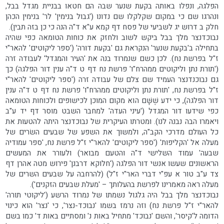
הפלגה, ונפלו באותה בקעת שנער שבה הם חטאו בבניית מגדל בבל,
ונהרגו שם כי במקום שקלקלו שם נדונו ('גבול בנימין' לר' בנימין הכהן
חלק ב דרוש יג לשביעי של פסח דף קמא ע"א ד"ה הנה כי כן בזה תבין).
נבוכדנצר מלך בבל ביקש לשוב ולחזק את כוחות הטומאה כפי שהיה
בתחילה ב'בקעת שנער' הנקראת גם 'בקעת דורה' ('ספר ליקוטים' להאר"י
ז"ל בפרשת נח). לכן כשם שנמרוד בנה את 'העיר והמגדל' לעבודה זרה
('תורת נתן וליקוטים ממהרח"ו' פרשת נח דף ט ד"ה ענין דור הפלגה) כך
גם נבוכנדנצר העמיד שם צלם של עבודה זרה ('ספר ליקוטים' להאר"י
ז"ל בפרשת נח, 'תורת נתן וליקוטים ממהרח"ו' פרשת נח דף ט ד"ה ענין
דור הפלגה), כי ידע שֶׁשָּׁם הוא מקום המוכן לכישופים ולכוחות הטומאה
כפי שידעו דור המגדל ('עיני העדה' למחבר השבט מוסר דף יד ע"ב
ויאמרו הבה נבנה לנו). ומטרתו העיקרית של נבוכדנצר היתה להטעות את
כל העולם מדרכי הקב"ה, ולמשוך את השפע של שבעים השׂרים של
מעלה אל 'הקליפות' ('ספר ליקוטים' להאר"י ז"ל פרשת נח, 'ספר עמודיה
שבעה' עמוד השלישי ד"ה והטעם מבואר) ולעורר את המעשים
הראשונים שעשו אנשי דור הפלגה ('חלוקא דרבנן' פירוש מטה אהרן דף
צד ע"ב טור א עפ"י דברי האר"י ז"ל) (להרחבה על שבעים השרים של
מעלה ראה מאמרינו לפרשת בהעלותך – 'מעלת שבעים הזקנים').
נבוכדנצר מלך בבל היה גלגול נשמתו של נמרוד הרשע ('ליקוטי תורה'
להאר"י ז"ל פרשת נח) וזה נרמז בשמו 'נבוכד-נצר', כי 'נצר' הוא כינוי
הדומה ל'קיסר', והשם 'נבוכד' מתחיל באות נ' ומסתיים באות ד' כמו בשם