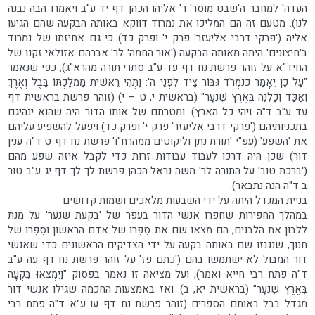
העדה' למחבר ה'שבט מוסר' ר' אליהו הכהן דף יד ע"ב ויאמרו הבה נבנה
לנו). מטעם זה הם המליכו את נמרוד דווקא באותה הבקעה שהם הגיעו
אליה ('פרקי דרבי אליעזר' פרק י' ופרק כד) כי גם אחיזתו של נמרוד
ב'חיצונים' היתה מאותה הבקעה ('אור החמה' לר' אברהם אזולאי זקנו של
החיד"א על זוהר פרשת נח דף עד ע"ב סתרי תורה מהרא"ג), כפי שנאמר
"עַל כֵּן יֵאָמַר כְּנִמְרֹד גִּבּוֹר צַיִד לִפְנֵי ה': וַתְּהִי רֵאשִׁית מַמְלַכְתּוֹ בָּבֶל וְאֶרֶךְ
וְאַכַּד וְכַלְנֵה בְּאֶרֶץ שִׁנְעָר" (בראשית י, ט – י) (זוהר פרשת בראשית דף
עד ע"ב ד"ה ויהי כל הארץ). ומטרתם של אותו הדור היה שהוא ינהיגם
בתכניותיהם ('פרקי דרבי אליעזר' פרק י' ופרק כד) ויפעל להשפיע עליהם
את 'השפע' (עפ"י 'תורת נתן וליקוטים ממהרח"ו' פרשת נח דף ט ד"ה ענין
דור) שכן היה דרכו לעבוד עבודות זרות כדי לקבל איזה שפע מהם
('ברכת טוב' על התורה לר' משה נראל הכהן פרשת לך לך דף יג ע"ב טור
ב ד"ה הנה נתבאר).
בניית המגדל היתה על ידי השבעות מלאכים ושמות קדושים
במהלך החפירות שחפרו אנשי הדור בעפר של 'בקעת שנער' על מנת
ללבוֹן את הלבנים, הם מצאו שם את סִפְרוֹ של אדם הראשון וסִפְרוֹ של
חנוך, שנגנזו שם באותה בקעה על ידי הצדיקים הראשונים כדי שאנשי
דור המבול לא ישתמשו בהם ('כתם פז' על זוהר פרשת נח דף עה ע"ב
ד"ה פתח רבי חייא ואמר), ועל מציאה זו נאמר בפסוק "וַיִּמְצְאוּ בִקְעָה
בְּאֶרֶץ שִׁנְעָר" (בראשית יא, ב). ואז באמצעות החכמה שגילו אנשי דור
מגדל בבל באותם הספרים (זוהר פרשת נח דף עו ע"א ד"ה פתח רבי