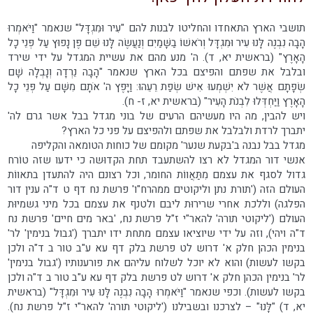
תושבי הארץ התאחדו והחליטו לבנות להם "עִיר וּמִגְדָּל" שנאמר "וַיֹּאמְרוּ
הָבָה נִבְנֶה לָּנוּ עִיר וּמִגְדָּל וְרֹאשׁוֹ בַשָּׁמַיִם וְנַעֲשֶׂה לָּנוּ שֵׁם פֶּן נָפוּץ עַל פְּנֵי כָל
הָאָרֶץ" (בראשית יא, ד). ה' מנע מהם את עשיית המגדל על ידי שירד
ובלבל את שפתם והפיצם בכל הארץ שנאמר "הָבָה נֵרְדָה וְנָבְלָה שָׁם
שְׂפָתָם אֲשֶׁר לֹא יִשְׁמְעוּ אִישׁ שְׂפַת רֵעֵהוּ: וַיָּפֶץ ה' אֹתָם מִשָּׁם עַל פְּנֵי כָל
הָאָרֶץ וַיַּחְדְּלוּ לִבְנֹת הָעִיר" (בראשית יא, ז- ח).
ויש להבין, מה היו מעשיהם הרעים של בוני מגדל בבל אשר גרם לה'
יתברך לרדת ולבלבל את שפתם ולהפיצם על פני כל הארץ?
מגדל בבל נבנה ב'בקעת שנער' מקומם של כוחות הטומאה והקליפה
אנשי דור המגדל לא רצו להשתעבד תחת הקדוּשה כי ידעו שזה טוֹרח
גדול לסגף את עצמם מִתַּאֲווֹת החומר, וכל רצונם היה להתעדן בתאווֹת
העולם הזה ('תורת נתן וליקוטים ממהרח"ו' פרשת נח דף ט ד"ה ענין דור
הפלגה) וללכת אחרי שרירוּת ליבם ולטנף את עצמם בכל מיני גשמיוּת
העולם ('ליקוטי תורה' להאר"י ז"ל פרשת נח, 'באר מים חיים' פרשת נח
ד"ה ויהי), וזה על ידי שיוציאו עצמם מתחת ידו יתברך ('גבול בנימין' לר'
בנימין הכהן חלק א' דרוש לט פרשת בלק דף עא ע"ב טור ב ד"ה ולכן
בקשו לעשות) והוא לא יוכל לשלוח עליהם את פורענותיו ('גבול בנימין'
לר' בנימין הכהן חלק א' דרוש לט פרשת בלק דף עא ע"ב טור ב ד"ה ולכן
בקשו לעשות). וכפי שנאמר "וַיֹּאמְרוּ הָבָה נִבְנֶה לָּנוּ עִיר וּמִגְדָּל" (בראשית
יא, ד) "לָּנוּ" – לצרכנו ובשבילנו ('ליקוטי תורה' להאר"י ז"ל פרשת נח).