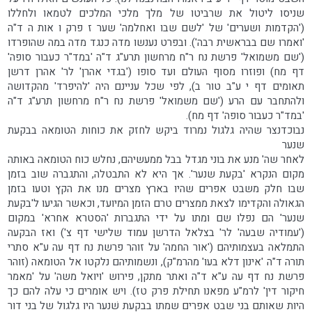
שניסו ליטול את שרביטו של מלך מלכי המלכים לטמאו ולחללו
('הקדמות ושערים' של 'לשם שבו ואחלמה' שער ז פרק ו אות ה ד"ה
'ואמרו שם בבראשית רבה'). ובפרט נענשו מדה כנגד מדה במה שהופרדו
('שם משמואל' פרשת נח ר"ח מרחשון תרע"ג ד"ה 'במד"ר כעבור סופה'
דף מח) ופוזרו מסוף העולם ועד סופו ('בגדי אהרן' לר' אהרן דרשן
תאומים דף י ע"ב טור ב), לפי שכל עניינם היה 'להיפרד' מהקדושה
ולהתחבר עם הרע ('שם משמואל' פרשת נח ר"ח מרחשון תרע"ג ד"ה
'במד"ר כעבור סופה' דף מח).
נבוכדנצר שהיה גלגול נמרוד ביקש לחזק את כוחות הטומאה בבקעת
שנער
לאחר שה' מנע את בוני מגדל בבל ממעשיהם, נחלש כוח הטומאה באותה
מקום הנקרא 'בקעת שנער'. אך היא לא התבטלה, והתגברה שוב בזמן
שבו חלק משבט אפרים שהיו בארץ מצרים מנו את הקץ וטעו בזמן
הגאולה והקדימו לצאת ממצרים טרם הזמן המיועד, וכאשר הגיעו ל'בקעת
שנער' הם נפלו שם ומתו על ידי התגברות 'הסטרא אחרא' במקום
('עמודיה שבעה' לר' בצלאל הדרשן עמוד שלישי דף צ') ואז הבקעה
התמלאה בעצמותיהם ('אור החמה' על זוהר פרשת נח דף עה ע"א סתרי
תורה ד"ה 'אינון דלא בעו' מהרמ"ק), ונשמותיהם נלקטו אל הטומאה (זוהר
פרשת נח דף עה ע"א ד"ה ואתר מתקן, פירוש 'ויואל משה' על 'מאמר
חיקור דין' לרמ"ע מפאנו תחילת פרק טז). ויש אומרים כי עלה להם כך
היות שאותם בני שבט אפרים שמתו בבקעת שׁנער היו גלגול של בני דור