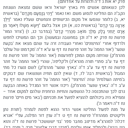
פרק יא אות ג ד"ה ולהורות על אחדותם).
לכן כשאותם אנשים חיו בארץ ישראל וראו ששׁם נמצאת השגחת
הקב"ה הם החליטו לנסוע משם. ואז נאמר "וַיְהִי בְּנָסְעָם מִקֶּדֶם" (בראשית
יא, ב) כלומר שנסעו אל מקום הכישופים והנחשים שעליו נאמר "וַיֵּלֶךְ
אַרְצָה בְנֵי קֶדֶם" (בראשית כט, א) וכן אצל בלעם "וַיִּשָּׂא מְשָׁלוֹ וַיֹּאמַר מִן
אֲרָם יַנְחֵנִי בָלָק מֶֽלֶךְ מוֹאָב מֵהַרְרֵי קֶדֶם" (במדבר כג, ז) ('צרור המור'
פרשת נח פרק יא ד"ה וכן במחשבה ובמעשה). וכך הם המשיכו לחפש
ולרדוף אחרי 'החיצונים' ואחרי העבודה זרה עד שהם מצאו את 'בקעת
שנער' ('אור החמה' על זוהר פרשת נח דף עו ע"א ד"ה 'מקדמונו של עולם'
מהרמ"ק) שהיתה מקום המוכן לפורענות ('אור החמה' על זוהר פרשת נח
דף עד ע"ב סתרי תורה מהרא"ג) ול'קליפה', שהרי ('אור החמה' על זוהר
פרשת נח דף עד ע"ב ד"ה 'בארץ שנער' מהרמ"ק) לשם ננערו כל מתי
המבול ('בראשית רבה' לז, ד) שאין להם תחיה ושנשארו שם דבוקים
ב'מיתה העולמית' שזה 'החיצוני' ('אור החמה' על זוהר פרשת נח דף עד
ע"ב ד"ה 'בארץ שנער' מהרמ"ק). ריכוז אנשי דור המגדל באותה הבקעה
גרם לכך שהתכנסה כל ההשפעה והחיוּת הרוחנית שלהם למקום אחד –
וממילא היה ביכולתם להוציא לפועל את תכניתם ('באר מים חיים' פרשת
נח ד"ה ויאמר ה').
על מנת לפעול החליטו אנשי הדור ההוא לפנות לנמרוֹד ('תורת נתן
וליקוטים ממהרח"ו' פרשת נח דף ט ד"ה ענין דור הפלגה, עפ"י 'אגרא
דכלה' למהרצ"א מדינוב מחבר ספר 'בני ישששכר' פרשת נח ד"ה והוא
היה גיבור) ולהמליך אותו עליהם ('פרקי דרבי אליעזר' פרק י' ופרק כד).