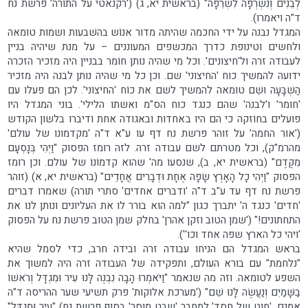
לְבֵנִים וְנִשְׂרְפָה לִשְׂרֵפָה" (בראשית יא, ג) ('רקנאטי על התורה' פרשת נח
ד"ה ויאמרו).
המגדל נבנה על ידי החכמה שהיתה מדור אנוֹש בהשׁבעות ושמות טומאה
ולחשים וטינופת כדרך המכשפים המעוננים – על מנת שיהיה בניין
לעבודה זרה ול'חיצונים'. וכל מי שהיה נותן חוֹמר בבניין היה מזכיר הזכרה
ידועה להמשיך כוח 'החיצוני' שם. וכן כל מי שהיה נותן לבנה היה מזכיר
הַשְׁבָּעָה ושֵׁם טומאה להמשיך לשם את כוֹח 'החיצוֹני'. לכן הם פעלו עם
'חומר' ו'לבנה' שהם כנגד כוח הס"מ ואשתו הלילי'. בוני המגדל היו
פועלים בחוֹזקה כי הם היו באחדות ובאגודה אחת ודיברו בלשון הקודש
('אור החמה' על זוהר פרשת נח דף עו ע"א ד"ה 'מקדמונו של עולם'
מהרמ"ק), וכל מטרתם לשם עבודה זרה. לזה רומז הפסוק "וַיְהִי בְּנָסְעָם
מִקֶּדֶם" (בראשית יא, ב), שנסעו מה' שהוא קדמוֹנוֹ של עולם. וכן רומז
הפסוק "וַיְהִי כָל הָאָרֶץ שָׂפָה אֶחָת וּדְבָרִים אֲחָדִֽים" (בראשית יא, א) (זוהר
פרשת נח דף עד ע"ב ד"ה 'ודברים אחדים' סתרי תורה) שאמרו דברים
'חדים' כנגד ה' יתברך כגון "למה הוא בורר לו את העליונים ונותן לנו את
התחתונים!" ('שמן הטוב וזקן אהרן' בחלק שמן הטוב פרשת נח על הפסוק
'ויהי כל הארץ שפה אחד וכו'').
בראש המגדל הם הניחו עבודה זרה ובידה חרב, כדי לסמל שהיא
"נלחמת" עם בורא העולם, ותפקידה של העבודה זרה היה למשוך את
השפע לטומאה. וזה מה שנאמר "וַיֹּאמְרוּ הָבָה נִבְנֶה לָּנוּ עִיר וּמִגְדָּל וְרֹאשׁוֹ
בַשָּׁמַיִם וְנַעֲשֶׂה לָּנוּ שֵׁם" ('מערכת אלוקות' פרק תשיעי שער ההריסה ד"ה
אמנם, 'חוט של חסד' למחבר 'שבט מוסר' בסוף פרשת נח) "עִיר וּמִגְדָּל"