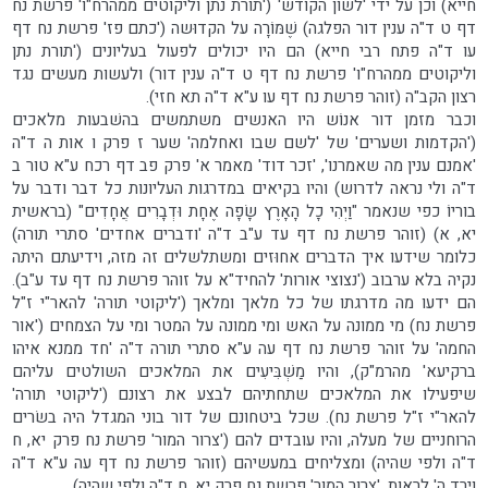
חייא) וכן על ידי 'לשוֹן הקוֹדש' ('תורת נתן וליקוטים ממהרח"ו' פרשת נח
דף ט ד"ה ענין דור הפלגה) שֶׁמּוֹרָה על הקדוּשה ('כתם פז' פרשת נח דף
עו ד"ה פתח רבי חייא) הם היו יכולים לפעול בעליונים ('תורת נתן
וליקוטים ממהרח"ו' פרשת נח דף ט ד"ה ענין דור) ולעשות מעשים נגד
רצון הקב"ה (זוהר פרשת נח דף עו ע"א ד"ה תא חזי).
וכבר מזמן דור אנוֹש היו האנשים משתמשים בהשׁבעות מלאכים
('הקדמות ושערים' של 'לשם שבו ואחלמה' שער ז פרק ו אות ה ד"ה
'אמנם ענין מה שאמרנו', 'זכר דוד' מאמר א' פרק פב דף רכח ע"א טור ב
ד"ה ולי נראה לדרוש) והיו בקיאים במדרגות העליונות כל דבר ודבר על
בוריוֹ כפי שנאמר "וַיְהִי כָל הָאָרֶץ שָׂפָה אֶחָת וּדְבָרִים אֲחָדִים" (בראשית
יא, א) (זוהר פרשת נח דף עד ע"ב ד"ה 'ודברים אחדים' סתרי תורה)
כלומר שידעו איך הדברים אחוּזים ומשתלשלים זה מזה, וידיעתם היתה
נקיה בלא ערבוב ('נצוצי אורות' להחיד"א על זוהר פרשת נח דף עד ע"ב).
הם ידעו מה מדרגתו של כל מלאך ומלאך ('ליקוטי תורה' להאר"י ז"ל
פרשת נח) מי ממונה על האש ומי ממונה על המטר ומי על הצמחים ('אור
החמה' על זוהר פרשת נח דף עה ע"א סתרי תורה ד"ה 'חד ממנא איהו
ברקיעא' מהרמ"ק), והיו מַשְׁבִּיעִים את המלאכים השולטים עליהם
שיפעילו את המלאכים שתחתיהם לבצע את רצונם ('ליקוטי תורה'
להאר"י ז"ל פרשת נח). שכל ביטחונם של דור בוני המגדל היה בשׂרים
הרוחניים של מעלה, והיו עובדים להם ('צרור המור' פרשת נח פרק יא, ח
ד"ה ולפי שהיה) ומצליחים במעשיהם (זוהר פרשת נח דף עה ע"א ד"ה
וירד ה' לראות, 'צרור המור' פרשת נח פרק יא, ח ד"ה ולפי שהיה).