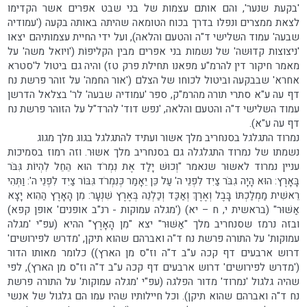
'בקעת שנער', והם אותם עצמות של בני שבט אפרים אשר הקדימו
לצאת ממצרים ונפלו בדרך בכוח הטומאה שהיתה באותה בקעה ('עמודיה
שבעה' עמוד השלישי ד"ה והטעם והלאה), ועל ידי החיית עצמותיהם יצאו
'ניצוצות קדוּשה' של נשמות בני אפרים מבין הקליפוֹת ('ויואל משה' על
מאמר חיקור דין להרמ"ע מפאנו תחילת פרק טז) והיה גם ביטול ל'סטרא
אחרא' שבבקעה וביטול לכוחו של הצלם ('אור החמה' על זוהר פרשת נח
דף עה ע"א סתרי תורה מהרמ"ק, ספר 'עמודיה שבעה' לר' בצלאל הדרשן
עמוד השלישי ד"ה והטעם והלאה, 'נפש דוד' להרד"ל על הזוהר פרשת נח
דף עה ע"א).
נמרוד התגלגל בסנחריב מלך אשור ועתיד להתגלגל בגוג מלך מגוג
נשמתו של נמרוד התגלגלה גם בסנחריב מלך אשוּר. וזה רמוז בסמיכות
עניין נמרוד לאשוּר שנאמר "וְכוּשׁ יָלַד אֶת נִמְרֹד הוּא הֵחֵל לִהְיוֹת גִּבֹּר
בָּאָרֶץ: הוּא הָיָה גִבֹּר צַיִד לִפְנֵי ה' עַל כֵּן יֵאָמַר כְּנִמְרֹד גִּבּוֹר צַיִד לִפְנֵי ה': וַתְּהִי
רֵאשִׁית מַמְלַכְתּוֹ בָּבֶל וְאֶרֶךְ וְאַכַּד וְכַלְנֵה בְּאֶרֶץ שִׁנְעָר: מִן הָאָרֶץ הַהִוא יָצָא
אַשּׁוּר" (בראשית י, ח – יא) ('מגלה עמוקות - רנ"ב אופנים' אופן קפא)
ובזה נרמז שסנחריב מלך "אַשּׁוּר" יצא "מִן הָאָרֶץ" ההיא (עפ"י 'מגלה
עמוקות' על התורה פרשת נח ד"ה ואברהם שהוא תיקן, 'מדרש לפירושים'
דרוש ארבעים דף קכה ע"ב ד"ה וז"ס מן הארץ)) כלומר מאותו הדור
('מדרש לפירושים' דרוש ארבעים דף קכה ע"ב ד"ה וז"ס מן הארץ), לפי
שהיה גלגול 'נמרוד' מדור הפלגה (עפ"י 'מגלה עמוקות' על התורה פרשת
נח ד"ה ואברהם שהוא תיקן). וכל חיילותיו שהיו עמו הם גלגול של אנשי