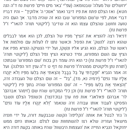
'ירושלים של מעלה' שבטומאה (עפ"י 'באר מים חיים' פרשת נח ד"ה הנה
חטא). ואז הצלם פתח את פיו דיבר ואמר "אנוכי ה' אלוקיך" – והיו דבריו
דברי אמת, לפי ש'שם המפורש' שבו הוא זה שהיה מדבר. אך העם היה
טועה וחושב שהצלם עצמו הוא זה שדיבר ('ליקוטי תורה' להאר"י ז"ל
פרשת נח).
דניאל רצה להוציא את 'הציץ' מפיו של הצלם, לכן הוא אמר לבבלים
שהוא רוצה 'לנשק' את הפסל. וכאשר נתנו לו לעלות עם סולמות אל
ראשו של הצלם, הוא הגיע אליו ונִשְׁקוֹ, ועל ידי הנשיקה הוציא מפיו את
הציץ עם השם המפורש, ומיד כשיצא הציץ נפל הצלם ('ליקוטי תורה'
להאר"י ז"ל פרשת נח) כי הוא היה עומד רק בכוח 'שם המפורש' שבתוכו
('תורת נתן וליקוטים ממהרח"ו' פרשת נח דף ט ד"ה ענין דור הפלגה). ועל
זה אמר הנביא "וּפָקַדְתִּי עַל בֵּל בְּבָבֶל וְהֹצֵאתִי אֶת בִּלְעוֹ מִפִּיו וְלֹא יִנְהֲרוּ
אֵלָיו עוֹד גּוֹיִם" (ירמיה נא, מד), "בֵּל" – זה שם הצלם של העבודה זרה,
"וְהֹצֵאתִי אֶת בִּלְעוֹ מִפִּיו" – זה 'שם המפורש' שהיה בתוך פיו ('ליקוטי
תורה' להאר"י ז"ל פרשת נח) וכן כלי המקדש שהיו שם ('וימהר אברהם'
לר' אברהם פאלאג'י אות פח ערך נבוכדנצר). וכשנפל הצלם ונשבר
הפסיקו לעבוד אותו עבודה זרה שנאמר "וְלֹא יִנְהֲרוּ אֵלָיו עוֹד גּוֹיִם"
('ליקוטי תורה' להאר"י ז"ל פרשת נח).
ה' גזר לבטל את אותה 'הקליפה' הקשה שבבקעת דורה, על ידי חנניה
מישאל ועזריה שלא רצו להשתחוות שם לצלם. ובאותו היום ממש
יחזקאל הנביא החייה את 'העצמות היבשות' שהיו באותה בקעת דורה היא