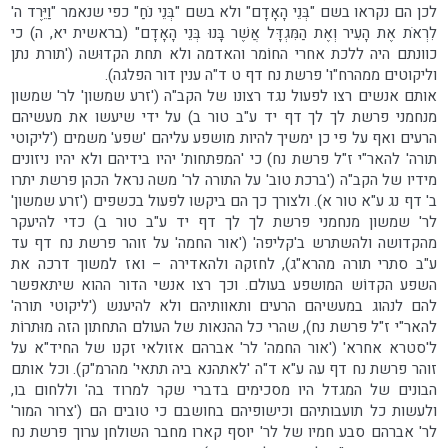
לכן הם נקראו בשם "בְּנֵי הָאָדָם" ולא בשם "בְּנֵי נֹחַ" כפי שנאמר "וַיֵּרֶד ה'
לִרְאֹת אֶת הָעִיר וְאֶת הַמִּגְדָּל אֲשֶׁר בָּנוּ בְּנֵי הָאָדָם" (בראשית יא, ה) כי
כוונתם היה ללכת אחרי החוֹמר והאדמה ולא תחת הקדוּשה ('תורת נתן
וליקוטים ממהרח"ו' פרשת נח דף ט ד"ה ענין דור הפלגה).
אותם אנשים רצו לפעול נגד רצונו של הקב"ה ('זרע שמשון' לר' שמשון
מנחמני פרשת לך לך דף יד ע"ב טור ב) על ידי שיעשו את מעשיהם
הרעים ואף על פי כן ימשיך להיות מושפע עליהם 'שפע' משמים ('ליקוטי
תורה' להאר"י ז"ל פרשת נח) כי 'המפתחות' יהיו בידיהם ולא יהיו ניזונים
מידיו של הקב"ה ('ברכת טוב' על התורה לר' משה נראל הכהן פרשת יתרו
ב' דף נג ע"א טור א). ולצורך כך הם ביקשו לפעול בכשפים ('זרע שמשון'
לר' שמשון מנחמני פרשת לך לך דף יד ע"ב טור ב) כדי להיעקר
מהקדושה ולהשתרש ב'קליפה' ('אור החמה' על זוהר פרשת נח דף עד
ע"ב סתרי תורה מהרא"ג), לחזקה ולהאדירה – ואז למשוך דרכה את
השפע הקדוֹש המושפע בעולם. וכך רצו אנשי הדור ההוא שיתאפשר
להם לנהוג במעשיהם הרעים ותאוותיהם ולא להיענש ('ליקוטי תורה'
להאר"י ז"ל פרשת נח), שהרי כל ההנאות של העולם התחתון הזה מוּתרוֹת
ל'סטרא אחרא' ('אור החמה' לר' אברהם אזולאי זקנו של החיד"א על
זוהר פרשת נח דף עה ע"א ד"ה 'לאתהנא ביה תתאי' מהרמ"ק). וכל אותם
הבונים של המגדל היו מסכימים בדברי שקר למרוד בה' וללחום בו,
ולעשות כל תועבותיהם וכישופיהם בחושבם כי טובים הם ('צרור המור'
לר' אברהם סבע חמיו של לר' יוסף קארו מחבר השולחן ערוך פרשת נח