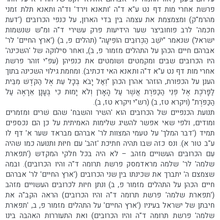
פרשת אחרי מות דף נט ע"א ד"ה 'ותאנא וירד' וד"ה ותאנא תלת זמני
מהרמ"ק) ומצמצמת את עצמה בין בדי הארון, על כנפי הכרובים ('דעת
חכמה' לרב פוחוביצר שער הידיעות פרק עשירי ד"ה ומ"ש שנשמות
ישראל) שנאמר "יֹשֵׁב הַכְּרוּבִים הוֹפִיעָה" (תהלים פ, ב) ('ארץ החיים' לר'
אברהם חיים הכהן על התהלים מזמור פ, ב), ואחר סילוקה של 'השכינה'
היו הכרובים שבים ומקמטים ושומטים את כנפיהן (עפ"י זוהר פרשת
אחרי מות דף נט ע"א ד"ה ותאנא האי דכתיב). ומחמת גילוי השכינה בתוך
הענן על הכפורת, הוזהר אהרן הכהן "וְאַל יָבֹא בְכָל עֵת אֶל הַקֹּדֶשׁ מִבֵּית
לַפָּרֹכֶת אֶל פְּנֵי הַכַּפֹּרֶת אֲשֶׁר עַל הָאָרֹן וְלֹא יָמוּת כִּי בֶּעָנָן אֵרָאֶה עַל
הַכַּפֹּרֶת" (ויקרא טז, ב) (רש"י ויקרא טז, ב).
תנועת הכנפיים של הכרובים הוא 'השיר והשבח' שהם שׁרים ומזמרים
ומודים, ולפי שאי אפשר להשיג שלימות האמיתית על כן הם נכספים
תמיד ('דבר המלך' על טעמי המצוות לר' אברהם מבראד שער א' דף לו
ע"ב טור א). ונס כזה שבו תהיה חתיכת 'זהב' עם חיוּת ותנוּעה כמו שהיה
עִם הכרובים העשויים מזהב – לא היה בכל חלקי המקדש ('תפארת
שלמה' לר' שלמה מראדמסק פרשת תרומה ד"ה והיו הכרובים). ובמה
שצמצם ה' יתברך את שכינתו בין שני הכרובים ('ארץ החיים' לר' אברהם
חיים הכהן על התהלים מזמור פ, ב) ונתן חיוּת לכרובים העשויים מזהב
('תפארת שלמה' פרשת תרומה ד"ה והיו הכרובים) הראה הקב"ה את
חיבתן של ישראל בעיניו ('ארץ החיים' על התהלים מזמור פ, ב, 'תפארת
שלמה' פרשת תרומה ד"ה והיו הכרובים) ואת התעוררות האהבה בינו