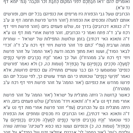
ואומרים להם "ראו חִבַּתְכֶם לפני המקום כְּחִבַּת זכר ונקבה" (גמ' יומא דף
נד ע"א).
הכרובים שעל גבי הכפורת היו מרימים את כנפיהם בכל יום ויום, ופורשׂים
אותם למעלה ומכסים את הכפורת ('זוהר חדש' פרשת תרומה דף נג ע"ב
ד"ה כגוונא דכרובים) בדרך נס, שלש פעמים ביום (זוהר פרשת ויחי דף
רכח ע"ב ד"ה פתח ואמר כי הכרובים, זוהר פרשת אחרי מות דף נט ע"א
ד"ה ותאנא האי דכתיב) בזמן שלושת התפילות של ישראל – שחרית
מנחה וערבית (עפ"י 'כתם פז' זוהר פרשת ויחי דף רכח ע"ב ד"ה 'וכדי
לבאר הסוד'), ועשו זאת מתוך חכמה ודעת ('אור החמה' על זוהר פרשת
ויחי דף רכח ע"ב ממהרח"ו). ועל כך נאמר "וְהָיוּ הַכְּרֻבִים פֹּרְשֵׂי כְנָפַיִם
לְמַעְלָה סֹכְכִים בְּכַנְפֵיהֶם עַל הַכַּפֹּרֶת" (שמות כה, כ) ולא נאמר 'פורשׂים
כנפים' שמשמעו כי הם כבר עשויים מתחילה עם כנפים פרושׂות, אלא
נאמר "פֹּרְשֵׂי כְנָפַיִם" שכוונתו כי הם תמיד עושים כך, לפי שבכל יום הם
פרשׂו מחדש את כנפיהם ('אור החמה' על זוהר פרשת ויחי דף רכח ע"ב
ממהרח"ו).
כאשר קדושת ה' היתה מתגלית על ישראל ('אור החמה' על זוהר פרשת
אחרי מות דף נט ע"א ד"ה 'ותאנא וירד' מהרמ"ק) שלש פעמים ביום, היא
היתה מתגלית גם על הכרובים (עפ"י זוהר פרשת אחרי מות דף נט ע"א
ד"ה ותאנא האי דכתיב), ואז הכרובים היו מכסים ומחפים את הכפורת
כפי שנאמר "וְהָיוּ הַכְּרֻבִים פֹּרְשֵׂי כְנָפַיִם לְמַעְלָה סֹכְכִים בְּכַנְפֵיהֶם עַל
הַכַּפֹּרֶת" (שמות כה, כ) וכנפיהם נעשו כמו כסא ל'שכינה' שהיתה שׁורה
עליהם ב'ענן' ('אור החמה' לר' אברהם אזולאי זקנו של החיד"א על זוהר