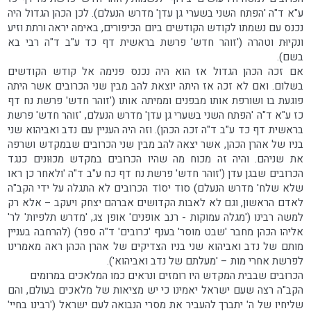
ע"א ד"ה 'הפתח השני בשערי גן עדן' מדרש הנעלם). לכן הכהן הגדול היה
נכנס עם נשמתו לקודש הקודשים ביום הכיפורים, באימה יראה ורתת וזיע
ונקיוּת וטהרה ('זוהר חדש' פרשת בראשית דף כד ע"ב ד"ה רבי בא
בשם).
אם זכה הכהן הגדול אז הוא היה נכנס פנימה אל קודש הקודשים
בשלום. ואם לא זכה אז היתה יוצאת להב מבין שני הכרובים אשר היתה
פוגעת בו ושורפת אותו מבפנים וממיתה אותו ('זוהר חדש' פרשת נח דף
כז ע"א ד"ה 'הפתח השני בשערי גן עדן' מדרש הנעלם, 'זוהר חדש' פרשת
בראשית דף כד ע"ב ד"ה זכה הכהן). וזה היה העניין עם נדב ואביהוא שני
בניו של אהרן הכהן, אשר יצאה להב מבין שני הכרובים שבמקדש ושרפה
את שניהם. והיה זה מכוח מה שהיו הכרובים במקדש מכוּונים כנגד
הכרובים שבגן עדן ('זוהר חדש' פרשת נח דף כח ע"ב ד"ה 'ולאחר כן ראו
שלא שלח' מדרש הנעלם) סוד יסוֹד הכרובים לא התגלה על ידי הקב"ה
לאדם הראשון, וגם לא לאבות הקדושים אברהם יצחק ויעקב – אלא רק
למשה רבינו ('מגלה עמוקות - רנב אופנים' אופן צג, 'מדרש תלפיות' לר'
אליהו הכהן מחבר 'שבט מוסר' בענף 'כרובים' ד"ה ספר) (להרחבה בעניין
מותם של נדב ואביהוא שני בניו הצדיקים של אהרן הכהן ראה מאמרינו
לפרשת אחרי מות – 'מעלתם של נדב ואביהוא').
הכרוּבים שבבית המקדש היו רומזים ונראים כמו המלאכים במרומים
הקב"ה רצה שעם ישראל יאמינו כי יש מציאות של מלאכים בעולם, והם
שליחיו של ה' יתברך להעביר את מסרי הנבואה לעם ישראל ('רבינו בחיי'