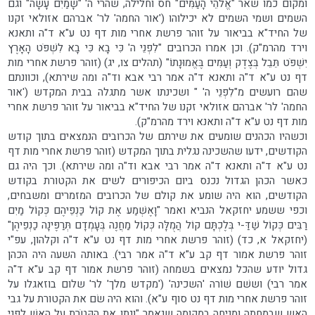
ומקום כמו שאר "אֱלֹהֵי הָעַמִּים" חס וחלילה, שהרי ה' "שָׁמַיִם עָשָׂה" וגם
השמים ושמי השמים לא יכילוהו ('אור החמה' לר' אברהם אזולאי זקנו
של החיד"א בביאור על זוהר פרשת אחרי מות דף נט ע"א ד"ה ותאנא
וירד מהרמ"ק). וכן אמרו הכרובים "לִפְנֵי ה' כִּי בָא כִּי בָא לִשְׁפֹּט הָאָרֶץ
יִשְׁפֹּט תֵּבֵל בְּצֶדֶק וְעַמִּים בֶּאֱמוּנָתוֹ" (תהלים צו, יג) (זוהר פרשת אחרי מות
דף נט ע"א ד"ה ותאנא ד"ה אמר רבי אבא וד"ה ומה שירתא), וכוונתם
שהם רועשים מ"לִפְנֵי ה' " ושכינתו אשר מתגלה בבית המקדש ('אור
החמה' לר' אברהם אזולאי זקנו של החיד"א בביאור על זוהר פרשת אחרי
מות דף נט ע"א ד"ה ותאנא וירד מהרמ"ק).
וכשהיו הכהנים שומעים את שירתם של הכרובים הנמצאים בתוך קודש
הקודשים, ידעו שהשכינה נגלית בתוך המקדש (זוהר פרשת אחרי מות דף
נט ע"א ד"ה ותאנא ד"ה אמר רבי אבא וד"ה ומה שירתא). וכך היה גם
כאשר הכהן הגדול נכנס ביום הכיפורים לשים את הקטורת בקודש
הקודשים, הוא היה שומע את קולם של הכרובים המזמרים ומשבחים,
וכפי ששמע יחזקאל הנביא ואמר "וָאֶשְׁמַע אֶת קוֹל כַּנְפֵיהֶם כְּקוֹל מַיִם
רַבִּים כְּקוֹל שַׁדַּ-י בְּלֶכְתָּם קוֹל הֲמֻלָּה כְּקוֹל מַחֲנֶה בְּעָמְדָם תְּרַפֶּינָה כַנְפֵיהֶן"
(יחזקאל א, כד) (זוהר פרשת אחרי מות דף נט ע"א ד"ה וקלהון, עפ"י
זוהר פרשת אמור דף קב ע"א ד"ה אמר רבי). באותה השעה היה הכהן
גדול יודע שהכל נמצאים בשמחה (זוהר פרשת אמור דף קב ע"א ד"ה
אמר רבי) וששׁם שׁוֹרה 'השכינה' ('מקדש מלך' לר' שלום בוזאגלו על
זוהר פרשת אחרי מות דף נט סוף ע"א). והוא היה שׂם את הקטורת על גבי
האש שבמחתה ומניחה במקומה שנאמר "וְנָתַן אֶת הַקְּטֹרֶת עַל הָאֵשׁ לִפְנֵי