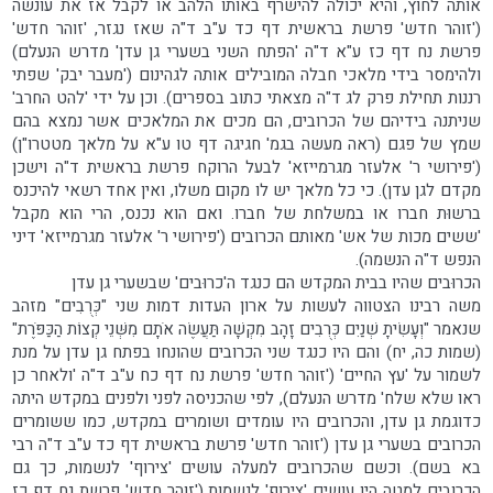
אותה לחוץ, והיא יכולה להישרף באותו הלהב או לקבל אז את עונשה
('זוהר חדש' פרשת בראשית דף כד ע"ב ד"ה שאז נגזר, 'זוהר חדש'
פרשת נח דף כז ע"א ד"ה 'הפתח השני בשערי גן עדן' מדרש הנעלם)
ולהימסר בידי מלאכי חבלה המובילים אותה לגהינום ('מעבר יבק' שפתי
רננות תחילת פרק לג ד"ה מצאתי כתוב בספרים). וכן על ידי 'להט החרב'
שניתנה בידיהם של הכרובים, הם מכים את המלאכים אשר נמצא בהם
שמץ של פגם (ראה מעשה בגמ' חגיגה דף טו ע"א על מלאך מטטרו"ן)
('פירושי ר' אלעזר מגרמייזא' לבעל הרוקח פרשת בראשית ד"ה וישכן
מקדם לגן עדן). כי כל מלאך יש לו מקום משלו, ואין אחד רשאי להיכנס
ברשוּת חברו או במשלחת של חברו. ואם הוא נכנס, הרי הוא מקבל
'ששים מכות של אש' מאותם הכרובים ('פירושי ר' אלעזר מגרמייזא' דיני
הנפש ד"ה הנשמה).
הכרוּבים שהיו בבית המקדש הם כנגד ה'כרוּבים' שבשערי גן עדן
משה רבינו הצטווה לעשות על ארון העדות דמות שני "כְּרֻבִים" מזהב
שנאמר "וְעָשִׂיתָ שְׁנַיִם כְּרֻבִים זָהָב מִקְשָׁה תַּעֲשֶׂה אֹתָם מִשְּׁנֵי קְצוֹת הַכַּפֹּרֶת"
(שמות כה, יח) והם היו כנגד שני הכרובים שהונחו בפתח גן עדן על מנת
לשמור על 'עץ החיים' ('זוהר חדש' פרשת נח דף כח ע"ב ד"ה 'ולאחר כן
ראו שלא שלח' מדרש הנעלם), לפי שהכניסה לפני ולפנים במקדש היתה
כדוגמת גן עדן, והכרובים היו עומדים ושומרים במקדש, כמו ששומרים
הכרובים בשערי גן עדן ('זוהר חדש' פרשת בראשית דף כד ע"ב ד"ה רבי
בא בשם). וכשם שהכרובים למעלה עושים 'צירוף' לנשמות, כך גם
הכרובים למטה היו עושים 'צירוף' לנשמות ('זוהר חדש' פרשת נח דף כז