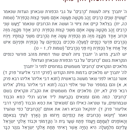
ה' יתברך ציוה לעשות "כְּרֻבִים" על גבי הכפורת שבארון העדות שנאמר
"וְעָשִׂיתָ שְׁנַיִם כְּרֻבִים זָהָב מִקְשָׁה תַּעֲשֶׂה אֹתָם מִשְּׁנֵי קְצוֹת הַכַּפֹּרֶת" (שמות
כה, יח). בצלאל קיים את ציווי ה' ועשה את הכרובים שנאמר "וַיַּעַשׂ שְׁנֵי
כְרֻבִים זָהָב מִקְשָׁה עָשָׂה אֹתָם מִשְּׁנֵי קְצוֹת הַכַּפֹּרֶת: כְּרוּב אֶחָד מִקָּצָה מִזֶּה
וּכְרוּב אֶחָד מִקָּצָה מִזֶּה מִן הַכַּפֹּרֶת עָשָׂה אֶת הַכְּרֻבִים מִשְּׁנֵי קְצוֹתָיו: וַיִּהְיוּ
הַכְּרֻבִים פֹּרְשֵׂי כְנָפַיִם לְמַעְלָה סֹכְכִים בְּכַנְפֵיהֶם עַל הַכַּפֹּרֶת וּפְנֵיהֶם אִישׁ
אֶל אָחִיו אֶל הַכַּפֹּרֶת הָיוּ פְּנֵי הַכְּרֻבִים" (שמות לז, ז – ט).
יש להבין, מדוע ה' יתברך ציוה לשים שתי דמויות מזהב פורשי כנפים
הנקראות בשם "כְּרוּבִים" על גבי הכפורת שבארון העדוּת?
מלאכים הנקראים 'כְּרוּבִים' משמשים במרומים לפני ה' יתברך
לה' יתברך יש מלאכים בדמות חיוֹת הקוֹדש ('פרקי דרבי אליעזר' פרק ד)
אשר נבראו לפני שאר מעשה בראשית ('תנא דבי אליהו' אליהו רבא פרק
א, א) והם במספר של שני אלפי רבבה ('תנא דבי אליהו' בחלק 'אליהו
רבא' פרק לא, יח). מלאכים אלו משמשים את הקב"ה ונקראים בשם
'כְּרוּבִים'. כמה מהם נמצאים בקביעות ליד ארבע רגלי כסא הכבוד
שבמרומים, עד שנראה כאילו הם 'נוֹשׂאים' את כסא הכבוד ('פרקי דרבי
אליעזר' פרק ד). יחזקאל הנביא ראה את אותם "הַכְּרוּבִים" כפי שהעיד
ואמר "וַיִּשְׂאוּ הַכְּרוּבִים אֶת כַּנְפֵיהֶם וַיֵּרוֹמּוּ מִן הָאָרֶץ לְעֵינַי בְּצֵאתָם
וְהָאוֹפַנִּים לְעֻמָּתָם וַיַּעֲמֹד פֶּתַח שַׁעַר בֵּית ה' הַקַּדְמוֹנִי וּכְבוֹד אֱלֹקֵי יִשְׂרָאֵל
עֲלֵיהֶם מִלְמָעְלָה: הִיא הַחַיָּה אֲשֶׁר רָאִיתִי תַּחַת אֱלֹקֵי יִשְׂרָאֵל בִּנְהַר כְּבָר