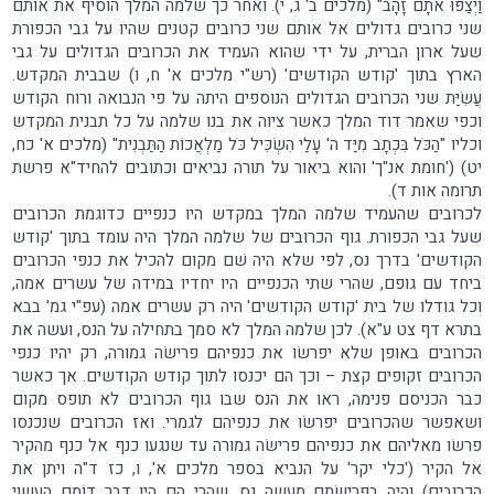
וַיְצַפּוּ אֹתָם זָהָב" (מלכים ב' ג, י). ואחר כך שלמה המלך הוסיף את אותם
שני כרובים גדולים אל אותם שני כרובים קטנים שהיו על גבי הכפורת
שעל ארון הברית, על ידי שהוא העמיד את הכרובים הגדולים על גבי
הארץ בתוך 'קודש הקודשים' (רש"י מלכים א' ח, ו) שבבית המקדש.
עֲשִׂיַּת שני הכרובים הגדולים הנוספים היתה על פי הנבואה ורוח הקודש
וכפי שאמר דוד המלך כאשר ציוה את בנו שלמה על כל תבנית המקדש
וכליו "הַכֹּל בִּכְתָב מִיַּד ה' עָלַי הִשְׂכִּיל כֹּל מַלְאֲכוֹת הַתַּבְנִית" (מלכים א' כח,
יט) ('חומת אנ"ך' והוא ביאור על תורה נביאים וכתובים להחיד"א פרשת
תרומה אות ד).
לכרובים שהעמיד שלמה המלך במקדש היו כנפיים כדוגמת הכרובים
שעל גבי הכפורת. גוף הכרובים של שלמה המלך היה עומד בתוך 'קודש
הקודשים' בדרך נס, לפי שלא היה שׁם מקום להכיל את כנפי הכרובים
ביחד עם גופם, שהרי שתי הכנפיים היו יחדיו במידה של עשרים אמה,
וכל גודלו של בית 'קודש הקודשים' היה רק עשרים אמה (עפ"י גמ' בבא
בתרא דף צט ע"א). לכן שלמה המלך לא סמך בתחילה על הנס, ועשה את
הכרובים באופן שלא יפרשׂו את כנפיהם פרישׂה גמורה, רק יהיו כנפי
הכרובים זקופים קצת – וכך הם יכנסו לתוך קודש הקודשים. אך כאשר
כבר הכניסם פנימה, ראו את הנס שבו גוף הכרובים לא תופס מקום
ושאפשר שהכרובים יפרשׂו את כנפיהם לגמרי. ואז הכרובים שנכנסו
פרשׂו מאליהם את כנפיהם פרישׂה גמורה עד שנגעו כנף אל כנף מהקיר
אל הקיר ('כלי יקר' על הנביא בספר מלכים א', ו, כז ד"ה ויתן את
הכרובים) והיה בפרישׂתם מעשה נס, שהרי הם היו דבר דוֹמם העשוי