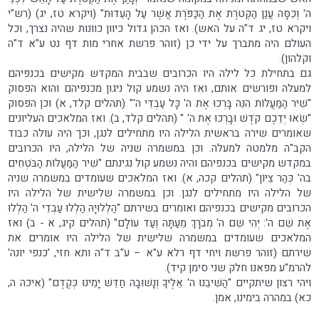
ה' וְכִסָּה עֲנַן הַקְּטֹרֶת אֶת הַכַּפֹּרֶת אֲשֶׁר עַל הָעֵדוּת" (ויקרא טז, יג) (רש"י
ויקרא טז, יג ד"ה על האש). ואז הכהן גדול כיוון כוונות שהיה נצרך, וכל
העולם היה מתברך על ידי כן (זוהר פרשת אחרי מות דף נט ע"א ד"ה
וקלהון).
גם בתחילת כל לילה היו הכרובים שבבית המקדש מקישים בכנפיהם
למעלה ופורשׂים אותם, ואז היה נשמע קול ניגון מכנפיהם והוא הפסוק
"שִׁיר הַמַּעֲלוֹת הִנֵּה בָּרְכוּ אֶת ה' כָּל עַבְדֵי ה'" (תהלים קלד, א) וכן הפסוק
"שְׂאוּ יְדֵכֶם קֹדֶשׁ וּבָרְכוּ אֶת ה' " (תהלים קלד, ב). ואז המלאכים העליונים
שאומרים שירה בראשית הלילה היו מתחילים לנגן, וכך היה עולה כבוד
הקב"ה מלמטה למעלה. וכן במשמרה שניה של הלילה, היו הכרובים
במקדש מקישים בכנפיהם והיה נשמע קול נגינתם "שִׁיר הַמַּעֲלוֹת הַבֹּטְחִים
בה' כְּהַר צִיּוֹן" (תהלים קכה, א). ואז המלאכים שעומדים במשמרה שניה
של הלילה היו מתחילים לנגן. וכן במשמרה שלישית של הלילה היו
הכרובים מקישים בכנפיהם ואומרים בשירתם "הַלְלוּיָהּ הַלְלוּ עַבְדֵי ה' הַלְלוּ
אֶת שֵׁם ה': יְהִי שֵׁם ה' מְבֹרָךְ מֵעַתָּה וְעַד עוֹלָם" (תהלים קיג, א - ב) ואז
המלאכים שעומדים במשמרה שלישית של הלילה היו אומרים את
שירתם (זוהר פרשת ויחי דף רלא ע"א – ע"ב ד"ה ותא חזי, 'כנפי יונה'
להרמ"ע מפאנו חלק שני סימן קיד).
ויהי רצון שיתקיים "הֲשִׁיבֵנוּ ה' אֵלֶיךָ וְנָשׁוּבָה חַדֵּשׁ יָמֵינוּ כְּקֶדֶם" (איכה ה,
כא) במהרה בימינו, אמן.