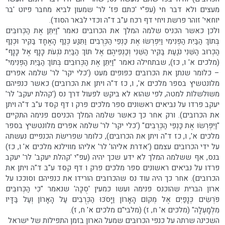
מעצים ולא דבר חי (עפ"י 'כתם פז' לר' שמעון לביא מחבר פיוט 'בר
יוחאי' זוהר פרשת ויחי דף רכח ע"ב ד"ה וכדי לבאר הסוד).
ולכן כאשר הכניס שלמה המלך את הכרובים נאמר "וַיִּתֵּן אֶת הַכְּרוּבִים
בְּתוֹךְ הַבַּיִת הַפְּנִימִי וַיִּפְרְשׂוּ אֶת כַּנְפֵי הַכְּרֻבִים וַתִּגַּע כְּנַף הָאֶחָד בַּקִּיר וּכְנַף
הַכְּרוּב הַשֵּׁנִי נֹגַעַת בַּקִּיר הַשֵּׁנִי וְכַנְפֵיהֶם אֶל תּוֹךְ הַבַּיִת נֹגְעֹת כָּנָף אֶל כָּנָף"
(מלכים א' ו, כז), שבתחילה נאמר "וַיִּתֵּן אֶת הַכְּרוּבִים בְּתוֹךְ הַבַּיִת הַפְּנִימִי"
– כלומר שנתן את הכרובים כפופים מעט ('כלי יקר' לר' שלמה אפרים
מלונטשיץ בספר מלכים א', ו, כז ד"ה ויתן את הכרובים) כאשר כנפיהם
משוּלשלוֹת למטה, לפי שהוא לא ביקש לפעול דרך נס ('קהלת יעקב' לר'
יעקב פרדו על נביאים ראשונים ספר מלכים פרק ו דף קסד ע"ב ד"ה ויתן
את הכרובים). ורק אחר כך כאשר שלמה המלך הכניסם פנימה התקיים
"וַיִּפְרְשׂוּ אֶת כַּנְפֵי הַכְּרֻבִים" ('כלי יקר' לר' שלמה אפרים מלונטשיץ בספר
מלכים א', ו, כז ד"ה ויתן את הכרובים), כלומר שפרישׂת הכנפיים נעשתה
על ידי הכרובים עצמם ('אדרת אליהו' לר' אליהו מווילנא מלכים א' ו, כז)
בנס, אף ששלמה המלך לא ידע שכך יהיה (עפ"י 'קהלת יעקב' לר' יעקב
פרדו על נביאים ראשונים ספר מלכים פרק ו דף קסד ע"ב ד"ה ויתן את
הכרובים). אחר כך היה עוד נס שהכרובים הורידו את כנפיהם וסוככו על
ארון הברית שהוכנס פנימה ועשו כמעין 'סֻכָּה' שנאמר "כִּי הַכְּרוּבִים
פֹּרְשִׂים כְּנָפַיִם אֶל מְקוֹם הָאָרוֹן וַיָּסֹכּוּ הַכְּרֻבִים עַל הָאָרוֹן וְעַל בַּדָּיו
מִלְמָעְלָה" (מלכים א' ח, ז) (מלבי"ם מלכים א' ח, ז).
השכינה שרתה על כנפי הכרוּבים שמעל הארון בזמן התפילות של ישראל