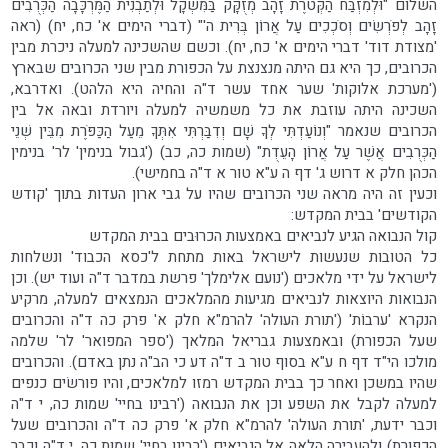
השלום "וּלְמִזְבַּח הַקְּטֹרֶת זָהָב מְזֻקָּק בַּמִּשְׁקָל וּלְתַבְנִית הַמֶּרְכָּבָה הַכְּרֻבִים
זָהָב לְפֹרְשִׂים וְסֹכְכִים עַל אֲרוֹן בְּרִית ה'" (דברי הימים א' כח, יח) (ראה
'מצודת דוד' דברי הימים א' כח, יח). וכשם שהשכינה למעלה ניכרת מבין
הכרובים, כך היא גם היתה מנצנצת על הכפורת מבין שני הכרובים שבארץ
('מערכת אלוקות' שער אחד עשר ד"ה והחיה היא הלהט). ואדרבא,
השכינה היתה עוזבת את כל משמשיה למעלה ויורדת ובאה אל בין
הכרובים שנאמר "וְנוֹעַדְתִּי לְךָ שָׁם וְדִבַּרְתִּי אִתְּךָ מֵעַל הַכַּפֹּרֶת מִבֵּין שְׁנֵי
הַכְּרֻבִים אֲשֶׁר עַל אֲרוֹן הָעֵדֻת" (שמות כה, כב) ('גבול בנימין' לר' בנימין
הכהן חלק א דרוש ג' דף ה ע"א טור א ד"ה בחמישי).
וכעין זה היה מראה שני הכרובים שהיו על גבי ארון העדות בתוך 'קודש
הקודשים' בבית המקדש:
קול הנבואה הגיע לנביאים באמצעות הכרוּבים בבית המקדש
כל הטובות שנעשות לישראל באות מתחת ל'כסא הכבוד' ונשלחות
לישראל על ידי מלאכים ('נועם אלימלך' פרשת במדבר ד"ה ועוד יש). וכן
הנבואות היוצאות לנביאים מגיעות מהמלאכים הנמצאים למעלה, מרקיע
הנקרא 'ערבוֹת' ('תורת העולה' להרמ"א חלק א' פרק כה ד"ה והכרובים
שעל הכפורת) ובאמצעות גבריאל המלאך ('ספר המפואר' לר' שלמה
מולכו הי"ד דף ח ע"א בסוף טור ב ד"ה דע כי הב"ה נתן באדם). והכרובים
שהיו במשכן ואחר כך בבית המקדש רמזו למלאכים, והיו פורשׂים כנפים
למעלה לקבל את השפע וכן את הנבואה ('רבינו בחיי' שמות כה, י ד"ה
וכבר ידעת, 'תורת העולה' להרמ"א חלק א' פרק כה ד"ה והכרובים שעל
הכפורת) ולהעבירה הלאה אל הנביאים ('רבינו בחיי' שמות כה, י ד"ה וכבר