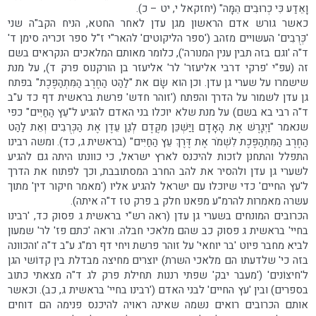
וָאֵדַע כִּי כְרוּבִים הֵמָּה" (יחזקאל י, יט – כ).
כאשר גורש אדם הראשון מגן עדן לאחר החטא, הניח הקב"ה שני
'כְּרֻבִים' העשויים מזהב ('ספר הליקוטים' להאר"י ז"ל ספר זכריה סימן ד'
ד"ה 'וגם בזה תבין ענין המנורה'), כלומר מאותם המלאכים הנקראים בשם
זה (עפ"י 'פרקי דרבי אליעזר' לר' אליעזר בן הורקנוס פרק ד), על מנת
שישמרו על שערי גן עדן. וכן הוא שָׂם את "לַהַט הַחֶרֶב הַמִּתְהַפֶּכֶת" בפתח
גן עדן לשמור על הדרך והפתח ('זוהר חדש' פרשת בראשית דף כד ע"ב
ד"ה רבי בא בשם) על מנת שלא יוכלו בני האדם להגיע ל"עֵץ הַחַיִּים" כפי
שנאמר "וַיְגָרֶשׁ אֶת הָאָדָם וַיַּשְׁכֵּן מִקֶּדֶם לְגַן עֵדֶן אֶת הַכְּרֻבִים וְאֵת לַהַט
הַחֶרֶב הַמִּתְהַפֶּכֶת לִשְׁמֹר אֶת דֶּרֶךְ עֵץ הַחַיִּים" (בראשית ג, כד). ומשה רבינו
התפלל והתחנן לזכות להיכנס לארץ ישראל, כי כוונתו היתה גם להגיע
לשערי גן עדן ולהסיר את להב החרב המסתובבת, וכך לפתוח את הדרך
ל'עץ החיים' כדי שיוכלו עם ישראל להגיע אליו ('מאמר חיקור דין' מתוך
עשרה מאמרות להרמ"ע מפאנו חלק ב פרק טז ד"ה איתה).
הכרובים המונחים בשערי גן עדן (ראה רש"י בראשית ג פסוק כד, 'רבינו
בחיי' בראשית ג פסוק כב שהם מלאכי חבלה. וראה 'כתם פז' לר' שמעון
לביא מחבר פיוט 'בר יוחאי' על זוהר פרשת ויחי דף רמ"ג ע"ב ד"ה 'והכוונה
בזה כי' שלדעתו הם מלאכי השרת) יוצרים מחיצה מבדלת בין קדוֹשי הגן
ל'חיצוֹנים' ('מעבר יבק' שפתי רננות תחילת פרק לג ד"ה מצאתי כתוב
בספרים) ובין 'עץ החיים' לבני האדם ('רבינו בחיי' בראשית ג, כב). וכאשר
אותם הכרובים רואים נשמה שאינה ראויה להיכנס פנימה הם דוחים