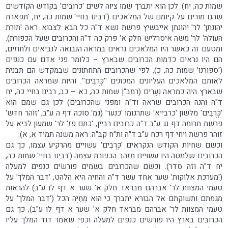
שמות כה, יח). לכן הוא יתברך שמו ציוה לשים 'כרובים' בקוֹדש הקוֹדשים
שהם מורים על קיומם של המלאכים ('רבינו בחיי' שמות כה, יח, 'תפארת
יהונתן' לר' יהונתן אייבשיץ פרשת נשא ד"ה כל הבא לצבוא. ראה 'תורת
העולה' לר' משה איסרליש חלק א' פרק כה ד"ה והכרובים שעל הכפורת).
ומטעם זה כאשר היו המלאכים נראים במראה הנבואה לנביאים ולחוזים,
הם היו נראים כדמות הכרובים שבארץ – כלומר פני אדם עם כנפים
('ספורנו' שמות כה, כ), לפי שהכרובים התחתונים שבמקדש הם תבנית
לאותם המלאכים העליונים המכונים ''כְּרֻבִים''. והיות שמראה הכרובים
שבארץ היה כמראה נְעָרִים (רמב"ן שמות כה, כא – כב, רבינו בחיי כה, יח
ד"ה והנה הכרובים שראה וד"ה ומפני שהכרובים) לכן גם שמם הוא
'כְּרֻבִים' מלשון 'כרבייא' שתרגומו 'כנער' (גמ' סוכה דף ה ע"ב, 'זוהר חדש'
פרשת תרומה דף נג ע"ב ד"ה כרובים רביין, 'כתם פז' לר' שמעון לביא על
זוהר פרשת ויחי דף רכח ע"ב ד"ה ות"ח קב"ה. ראה משנה תמיד א, א).
וכשם שחיוֹת הקודש הנקראים 'כְּרֻבִים' עשויים מהרקיע עצמו, כך גם
הכרובים שלמטה היו עשויים מזהב הכפורת עצמה ('רבינו בחיי' שמות כה,
יח ד"ה וזה סדר). וכשם שהכרובים בשמים פורשׂים כנפים למעלה
('מערכת אלוקות' שער אחד עשר ד"ה והחיה היא הלהט, 'דבר המלך' על
טעמי המצוות לר' אברהם מבראד חלק א' שער א דף לו ע"ב) להראות
מגמתם ותשוקתם אל הבורא יתברך כי הוא מְחַיֶּה הכל ('דבר המלך' על
טעמי המצוות לר' אברהם מבראד חלק א' שער א דף לו ע"ב), כך גם
הכרובים בארץ היו פורשׂים כנפים למעלה וכפי שאמר דוד המלך עליו