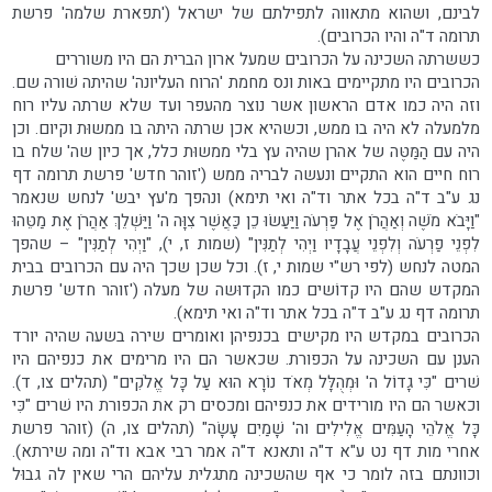
לבינם, ושהוא מתאווה לתפילתם של ישראל ('תפארת שלמה' פרשת
תרומה ד"ה והיו הכרובים).
כששרתה השכינה על הכרובים שמעל ארון הברית הם היו משוררים
הכרובים היו מתקיימים באות ונס מחמת 'הרוח העליונה' שהיתה שׁורה שם.
וזה היה כמו אדם הראשון אשר נוצר מהעפר ועד שלא שרתה עליו רוח
מלמעלה לא היה בו ממש, וכשהיא אכן שרתה היתה בו ממשוּת וקיום. וכן
היה עם הַמַּטֶּה של אהרן שהיה עץ בלי ממשוּת כלל, אך כיון שה' שלח בו
רוח חיים הוא התקיים ונעשה לבריה ממש ('זוהר חדש' פרשת תרומה דף
נג ע"ב ד"ה בכל אתר וד"ה ואי תימא) ונהפך מ'עץ יבש' לנחש שנאמר
"וַיָּבֹא מֹשֶׁה וְאַהֲרֹן אֶל פַּרְעֹה וַיַּעַשׂוּ כֵן כַּאֲשֶׁר צִוָּה ה' וַיַּשְׁלֵךְ אַהֲרֹן אֶת מַטֵּהוּ
לִפְנֵי פַרְעֹה וְלִפְנֵי עֲבָדָיו וַיְהִי לְתַנִּין" (שמות ז, י), "וַיְהִי לְתַנִּין" – שהפך
המטה לנחש (לפי רש"י שמות י, ז). וכל שכן שכך היה עם הכרובים בבית
המקדש שהם היו קדוֹשים כמו הקדוּשה של מעלה ('זוהר חדש' פרשת
תרומה דף נג ע"ב ד"ה בכל אתר וד"ה ואי תימא).
הכרובים במקדש היו מקישים בכנפיהן ואומרים שירה בשעה שהיה יורד
הענן עם השכינה על הכפורת. שכאשר הם היו מרימים את כנפיהם היו
שׁרים "כִּי גָדוֹל ה' וּמְהֻלָּל מְאֹד נוֹרָא הוּא עַל כָּל אֱלֹקִים" (תהלים צו, ד).
וכאשר הם היו מורידים את כנפיהם ומכסים רק את הכפורת היו שׁרים "כִּי
כָּל אֱלֹהֵי הָעַמִּים אֱלִילִים וה' שָׁמַיִם עָשָׂה" (תהלים צו, ה) (זוהר פרשת
אחרי מות דף נט ע"א ד"ה ותאנא ד"ה אמר רבי אבא וד"ה ומה שירתא).
וכוונתם בזה לומר כי אף שהשכינה מתגלית עליהם הרי שאין לה גבוּל