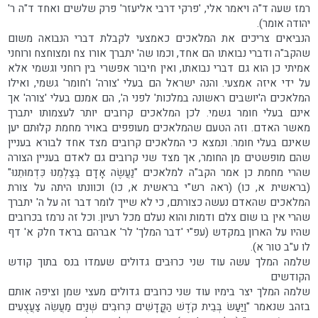
רמז שעה ד"ה ויאמר אלי, 'פרקי דרבי אליעזר' פרק שלשים ואחד ד"ה ר'
יהודה אומר).
הנביאים צריכים את המלאכים כאמצעי לקבלת דברי הנבואה משום
שהקב"ה ודברי נבואתו הם אחד, וכמו שה' יתברך אורו צח ומצוחצח ורוחני
אמיתי כן הוא גם דברי נבואתו, ואין חיבור אפשרי בין רוחני וגשמי אלא
על ידי איזה אמצעי. והנה ישראל הם בעלי 'צורה' ו'חומר' גשמי, ואילו
המלאכים ה'יושבים ראשונה במלכות' לפני ה', הם אמנם בעלי 'צורה' אך
אינם בעלי חומר גשמי. לכן המלאכים קרובים יותר לעצמותו יתברך
מאשר האדם. וזה הטעם שהמלאכים מעופפים באויר מחמת קלוּתם יען
שאינם בעלי חומר. ונמצא כי המלאכים קרובים מצד אחד לבורא בעניין
שהם מופשטים מן החומר, אך מצד שני קרובים גם לאדם בעניין הצורה
שהרי מחמת כן אמר הקב"ה למלאכים "נַעֲשֶׂה אָדָם בְּצַלְמֵנוּ כִּדְמוּתֵנוּ"
(בראשית א, כו) (ראה רש"י בראשית א, כו) וכוונתו היתה על צורת
המלאכים שהאדם נעשה כצורתם, כי לא שייך לומר דבר זה על ה' יתברך
שהרי אין בו שום צלם ודמות והוא נעלם מכל רעיון. וכל זה נרמז בכרובים
שהיו על הארון במקדש (עפ"י 'דבר המלך' לר' אברהם בראד חלק א' דף
לו ע"ב טור א).
שלמה המלך עשה עוד שני כרוּבים גדולים שעמדו בנס בתוך קודש
הקודשים
שלמה המלך יצר בימיו עוד שני כרובים גדולים מעצי שמן וציפה אותם
בזהב שנאמר "וַיַּעַשׂ בְּבֵית קֹדֶשׁ הַקֳּדָשִׁים כְּרוּבִים שְׁנַיִם מַעֲשֵׂה צַעֲצֻעִים