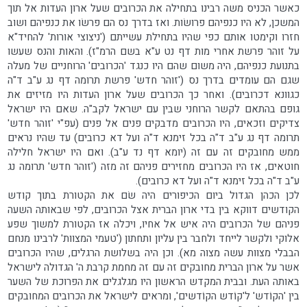
כאשר הכניס משה רבינו בתחילה את הכרובים שעל ארון העדות אל תוך
המשכן, לא היו כנפיהם פרושׂות. ואז בדרך נס הם פרשׂו את כנפיהם ושוב
חזרו וקימטו אותם כפי שהיו בתחילת עשייתם ('ניצוצי אורות' להחיד"א
על זוהר פרשת אחרי מות דף נט ע"א בשם הרמ"ז). והאות והנס שעשו
בתנועת כנפיהם, היה משום שהם היו כנגד 'הכרובים' הרוחניים של מעלה
שגם הם עומדים בדרך נס ('זוהר חדש' פרשת תרומה דף נג ע"ב ד"ה
כגוונא דכרובים). ואחר כך הכרובים שעל ארון העדות היו מזיזים את
גופם בהתאם לקשר הרוחני שבין עם ישראל לקב"ה. שאם היו ישראל
צדיקים וזכאים, היו הכרובים מדבקים פנים אל פנים (עפ"י 'זוהר חדש'
תרומה דף נג ע"ב ד"ה בכל זימנא ד"ה ועל דא כרובים) עד שהיו נראים
ממש מחובקים זה עם זה (יומא דף נד ע"ב). ואם היו ישראל חלילה
חוטאים, אז היו הכרובים מחזירים פניהם זה מזה ('זוהר חדש' תרומה נג
ע"ב ד"ה בכל זימנא ד"ה ועל דא כרובים).
לכן הכהן הגדול ביום הכיפורים היה שׂם את הקטורת בתוך קודש
הקודשים דווקא בין בדי ארון הברית אצל הכרובים, לפי שבאותה השעה
פניהם של הכרובים היה איש אל אחיו, ויכלה אז הקטורת למשוך שפע
אלוקי ולקשר לייחד ולחבר בין עליון ותחתון ('טעמי המצוות' לרבינו מנחם
הבבלי מצוות עשה מצוה מא). וכן היה בשלושת הרגלים, שהיו הכרובים
אשר על ארון הברית מחובקים זה עם זה מחמת קרבת ה' הגדולה לישראל
באותה העת. ובבית המקדש הראשון היו מגלגלים את הפרוכת של השער
בין 'הקוֹדש' ל'קוֹדש הקוֹדשים', ומראים לישראל את הכרובים המחובקים