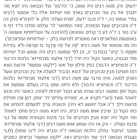
ידעת). ורק משה רבינו היה שונה, כי 'הדיבור' של הנבואה היה יוצא מה'
יתברך אל בין שני הכרובים בארץ ואז ישירות אליו בלי אמצעי ('רבינו
בחיי' שמות כה, י ד"ה וכבר ידעת, 'תורת העולה' חלק א' להרמ"א פרק כה
ד"ה והכרובים שעל הכפורת, 'ספר המפואר' לר' שלמה מולכו הי"ד דף ח
ע"ב טור ב ד"ה דע כי קודם שחטא) (להרחבה על השליחויות שעושה ה'
באמצעות המלאכים ראה מאמרינו לפרשת בלק – 'שליחויות המלאכים').
וזה מה שנאמר על משה רבינו "פֶּה אֶל פֶּה אֲדַבֶּר בּוֹ וּמַרְאֶה וְלֹא בְחִידֹת
וּתְמֻנַת ה' יַבִּיט" (במדבר יב, ח) לפי שמשה רבינו היה שומע הכל ישירות
מפי הגבורה, כאשר הקוֹל היה יורד ('רבי אלעזר מגרמייזא' הלכות הדיבור
ד"ה וכשיוציא הדבור) כמין סילוֹן של אש ('ילקוט שמעוני' פרשת נשא
רמז תשיט) מבין הכרובים של 'כסא הכבוד' למעלה אל בין הכרובים שעל
הארון למטה, והיה מדבר עם משה רבינו ('רבי אלעזר מגרמייזא' הלכות
הדיבור ד"ה וכשיוציא הדבור). ולא היתה שום בריה בעולם שומעת את
הקול חוץ ממשה רבינו שהיה מגיע הקול ישירות לאזניו, כאשר היה נכנס
לאוהל מועד (רש"י ויקרא א, א, 'מאירת עיניים' לר' יצחק דמן עכו תחילת
פרשת וילך ד"ה אבל יהושע לא היה). וכשהיה צריך לפעמים להתיש את
כוח הקול כך שיבין אותו משה רבינו, היה יוצא משה רבינו מחוץ לאוהל.
ואז הקול היה יוצא מבין הכרובים על גבי מזבח הקטורת וממנו על גבי
מזבח העולה – ורק אז היה שומע אותו משה רבינו ('רבי אלעזר מגרמייזא'
מחבר 'הרוקח' בחלק הלכות הנבואה ד"ה הנביא היה ליבו שמח) (לגבי
העברת הנבואה דרך שני הכרובים ראה 'ילקוט שמעוני' נביאים כתובים