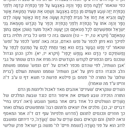
כפי שנאמר "וְלָקַח מִדַּם הַפָּר וְהִזָּה בְאֶצְבָּעוֹ עַל פְּנֵי הַכַּפֹּרֶת קֵדְמָה וְלִפְנֵי
הַכַּפֹּרֶת יַזֶּה שֶׁבַע פְּעָמִים מִן הַדָּם בְּאֶצְבָּעוֹ: וְשָׁחַט אֶת שְׂעִיר הַחַטָּאת אֲשֶׁר
לָעָם וְהֵבִיא אֶת דָּמוֹ אֶל מִבֵּית לַפָּרֹכֶת וְעָשָׂה אֶת דָּמוֹ כַּאֲשֶׁר עָשָׂה לְדַם
הַפָּר וְהִזָּה אֹתוֹ עַל הַכַּפֹּרֶת וְלִפְנֵי הַכַּפֹּרֶת: וְכִפֶּר עַל הַקֹּדֶשׁ מִטֻּמְאֹת בְּנֵי
יִשְׂרָאֵל וּמִפִּשְׁעֵיהֶם לְכָל חַטֹּאתָם וְכֵן יַעֲשֶׂה לְאֹהֶל מוֹעֵד הַשֹּׁכֵן אִתָּם בְּתוֹךְ
טֻמְאֹתָם" (ויקרא טז, יד – טז) והטעם בזה כי נפש כל בריה תלויה בדם
לפיכך הוא ניתן לכפר על נפש האדם, ובזה באה 'נפש' לכפר על 'נפש'
שנאמר "כִּי נֶפֶשׁ הַבָּשָׂר בַּדָּם הִוא וַאֲנִי נְתַתִּיו לָכֶם עַל הַמִּזְבֵּחַ לְכַפֵּר עַל
נַפְשֹׁתֵיכֶם כִּי הַדָּם הוּא בַּנֶּפֶשׁ יְכַפֵּר" (ויקרא יז, יא). ולכן הכהן הגדול
שנכנס ביום הכפורים לקודש הקודשים היה מניח את הדם שנותר על גבי
'אבן השתיה', לפי שהדם מכפר לאדם על 'דם הנפש' שממנו מושתת
הלב וכנגדו הדם ניתן על 'אבן השתיה' שממנו הושתת העולם ('ברית
שלום' על התורה לר' פנחס בן פילטא פרשת כי תשא דף נו ע"ב ד"ה
והיינו ע"ד מה שאמרו).
השׁדים שנקראים 'שׂעירים' אוהבים מאד לאכול וליהנות מן הדם
התורה הזכירה שבע פעמים את איסור הדם כנגד שבעת המלכים של
הַשֵּׁדִים השולטים כל אחד ביום אחר במשך השבוע (ראה 'רבינו בחיי'
דברים יב, כג). מלכים אלו יוצאים מ'תהום רבה' ומתפשטים בעולם ואחר
כך חוזרים ונכנסים לתהום ('מדרש תלפיות' ענף דם ד"ה אמר המאסף
נראה לתת). והם נקראים בשם שֵּׁדִים על שם 'הַשָּׂדֶה', כי דירתם ומושבם
לרוב הוא על פני הַשָּׂדֶה ('נשמת חיים' לר' מנשה בן ישראל פרק שלישי