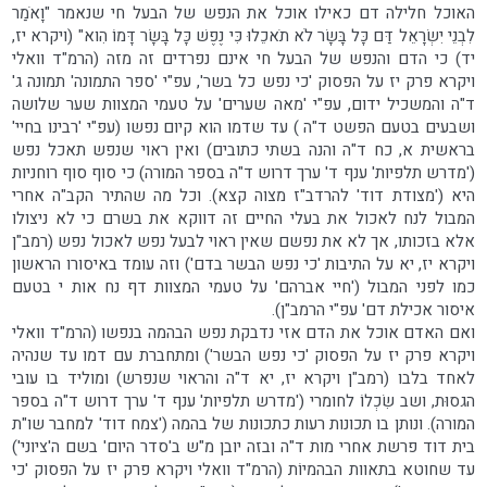
האוכל חלילה דם כאילו אוכל את הנפש של הבעל חי שנאמר "וָאֹמַר
לִבְנֵי יִשְׂרָאֵל דַּם כָּל בָּשָׂר לֹא תֹאכֵלוּ כִּי נֶפֶשׁ כָּל בָּשָׂר דָּמוֹ הִוא" (ויקרא יז,
יד) כי הדם והנפש של הבעל חי אינם נפרדים זה מזה (הרמ"ד וואלי
ויקרא פרק יז על הפסוק 'כי נפש כל בשר', עפ"י 'ספר התמונה' תמונה ג'
ד"ה והמשכיל ידום, עפ"י 'מאה שערים' על טעמי המצוות שער שלושה
ושבעים בטעם הפשט ד"ה ) עד שדמו הוא קיום נפשו (עפ"י 'רבינו בחיי'
בראשית א, כח ד"ה והנה בשתי כתובים) ואין ראוי שנפש תאכל נפש
('מדרש תלפיות' ענף ד' ערך דרוש ד"ה בספר המורה) כי סוף סוף רוחניות
היא ('מצודת דוד' להרדב"ז מצוה קצא). וכל מה שהתיר הקב"ה אחרי
המבול לנח לאכול את בעלי החיים זה דווקא את בשרם כי לא ניצולו
אלא בזכותו, אך לא את נפשם שאין ראוי לבעל נפש לאכול נפש (רמב"ן
ויקרא יז, יא על התיבות 'כי נפש הבשר בדם') וזה עומד באיסורו הראשון
כמו לפני המבול ('חיי אברהם' על טעמי המצוות דף נח אות י בטעם
איסור אכילת דם' עפ"י הרמב"ן).
ואם האדם אוכל את הדם אזי נדבקת נפש הבהמה בנפשו (הרמ"ד וואלי
ויקרא פרק יז על הפסוק 'כי נפש הבשר') ומתחברת עם דמו עד שנהיה
לאחד בלבו (רמב"ן ויקרא יז, יא ד"ה והראוי שנפרש) ומוליד בו עובי
הגסוּת, ושב שִׂכְלוֹ לחומרי ('מדרש תלפיות' ענף ד' ערך דרוש ד"ה בספר
המורה). ונותן בו תכונות רעות כתכונות של בהמה ('צמח דוד' למחבר שו"ת
בית דוד פרשת אחרי מות ד"ה ובזה יובן מ"ש ב'סדר היום' בשם ה'ציוני')
עד שחוטא בתאוות הבהמיוֹת (הרמ"ד וואלי ויקרא פרק יז על הפסוק 'כי