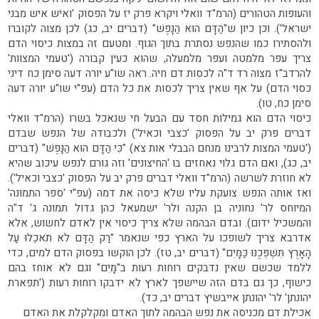
והעופות הטהורים (הרמ"ד וואלי ויקרא פרק יז על הפסוק 'ואיש איש מבני
ישראל'). וכן כיון ש"הַדָּם הוּא הַנָּפֶשׁ" (דברים יב, כג) לכן מצוה לקוברו
ולהסתירו כמו שהנפש נסתרת בתוך הגוף. ומטעם זה במצות כיסוי הדם
צריך עפר מלמטה ועפר מלמעלה, שהוא כעין קבורה ('טעמי המצוות'
להרדב"ז מצוה רד ד"ה לכסות דם חיה. ראה שו"ע יורה דעה סימן כח דיני
כסוי הדם) על אף שאין צריך לכסות את כל הדם (עפ"י שו"ע יורה דעה
סימן כח, טו).
כיסוי הדם הוא גמילות חסד עם הבעל חי שנאכל בשרו (הרמ"ד וואלי
דברים פרק יב על הפסוק 'כצבי וכאיל') ולכבודה של הנפש שבדם
('טעמי המצות לרבינו מנחם הבבלי אות צא) "כִּי הַדָּם הוּא הַנָּפֶשׁ" (דברים
יב, כג), ואם הדם גלוי נאחזים בו 'החיצונים' וזה גורם לנפש עיכוב שהיא
לא חוזרת לשרשה (הרמ"ד וואלי דברים פרק יב על הפסוק 'כצבי וכאיל').
ואז אותה הנפש צועקת עליו שלא כיסה את דמה (עפ"י 'ספר התמונה'
המיוחס לר' נחוניה בן הקנה ולר' ישמעאל כהן גדול תמונה ג' ד"ה
והמשכיל ידום). ובדם הבהמה שלא צריך כיסוי אין לאדם לחשוש, אלא
אדרבא צריך לשופכו על הארץ כפי שנאמר "רַק הַדָּם לֹא תֹאכֵלוּ עַל
הָאָרֶץ תִּשְׁפְּכֶנּוּ כַּמָּיִם" (דברים יב, טז). לכן הוקשו בפסוק הדם למים, כדי
ללמד שכשם שאין נדבקים רוחות רעות ב"מָּיִם" וגם לא אוחז בהם
כישוף, כך גם בדם הזה שיישפך לארץ לא ידבקו רוחות רעות ('תפארת
יהונתן' לר' יהונתן אייבשיץ דברים יב, כד).
אכילת דם מכניסה את נפש הבהמה לתוך האדם ומקלקלת את האדם