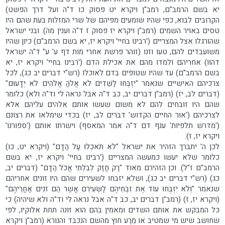
יא בשם הרמב"ם, רמב"ן ויקרא יט פסוק כו ד"ה ועל דרך הפשט)
הקרובים לבוא, כפי שהיו שומעים מפיהם של שרי המזלות בעת שהם היו
טסים באויר השמים (רמב"ן ויקרא יז פסוק ז ד"ה וענין מה). ובני ישראל
שהורגלו אצל המצריים ('רבינו בחיי' ויקרא יז, יא בשם הרמב"ם) כיון שהיו
משועבדים להם, טעו וזנו (זוהר פרשת אחרי מות דף ע' ע" ד"ה ישראל
דהוו) אחריהם ולמדו מהם את אכילת הדם ('רבינו בחיי' ויקרא יז, יא
בשם הרמב"ם) עד שהיו שטופים בדם לאוכלו (רש"י דברים יב כג), לכל
צרכיהם האישיים שנאמר "יִזְבְּחוּ לַשֵּׁדִים לֹא אֱלֹהַּ אֱלֹהִים לֹא יְדָעוּם"
(דברים לב, יז) (רמב"ן דברים יב, כב ד"ה אבל נראה לי וד"ה ולא) כלומר
שהם היו זובחים להם לא משום שעשו אותם אלהים עליהם אלא
לצרכיהם ('אור החיים הקדוש' דברים לב, יז) בכדי שימלאו את רצונם
('מדרש תלפיות' ענף דם ד"ה אמר המאסף) וישרתו אותם ('ספורנו'
ויקרא יז, ז).
לכן ה' יתברך הזהיר את ישראל "לֹא תֹאכְלוּ עַל הַדָּם" (ויקרא יט, כו)
כלומר שלא יעשו כמעשה המצריים ('רבינו בחיי' ויקרא יז, יא בשם
הרמב"ם ז"ל). וכן הזהירם מאוד "רַק חֲזַק לְבִלְתִּי אֲכֹל הַדָּם" (דברים יב,
כג) (רש"י דברים יב כג), ושלא יזבחו לשעירים שהם היו זונים אחריהם
שנאמר "וְלֹא יִזְבְּחוּ עוֹד אֶת זִבְחֵיהֶם לַשְּׂעִירִם אֲשֶׁר הֵם זֹנִים אַחֲרֵיהֶם"
(ויקרא יז, ז) (רמב"ן דברים יב, כב ד"ה אבל נראה לי וד"ה ולא שיהיה) כי
כל המבקש את אותם השדים ומאמין בהם הוא זונה תחת אלוקיו, לפי
שחושב שיש מי שמטיב או מֵרַע חוץ מהשם הנכבד והנורא (רמב"ן ויקרא