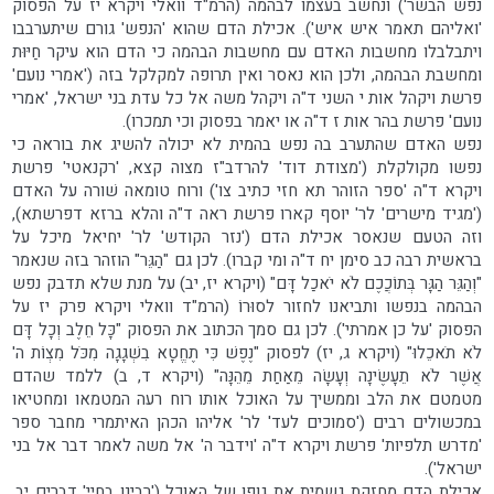
נפש הבשר') ונחשב בעצמו לבהמה (הרמ"ד וואלי ויקרא יז על הפסוק
'ואליהם תאמר איש איש'). אכילת הדם שהוא 'הנפש' גורם שיתערבבו
ויתבלבלו מחשבות האדם עם מחשבות הבהמה כי הדם הוא עיקר חַיּוּת
ומחשבת הבהמה, ולכן הוא נאסר ואין תרופה למקלקל בזה ('אמרי נועם'
פרשת ויקהל אות י השני ד"ה ויקהל משה אל כל עדת בני ישראל, 'אמרי
נועם' פרשת בהר אות ז ד"ה או יאמר בפסוק וכי תמכרו).
נפש האדם שהתערב בה נפש בהמית לא יכולה להשיג את בוראה כי
נפשו מקולקלת ('מצודת דוד' להרדב"ז מצוה קצא, 'רקנאטי' פרשת
ויקרא ד"ה 'ספר הזוהר תא חזי כתיב צו') ורוח טומאה שׁורה על האדם
('מגיד מישרים' לר' יוסף קארו פרשת ראה ד"ה והלא ברזא דפרשתא),
וזה הטעם שנאסר אכילת הדם ('נזר הקודש' לר' יחיאל מיכל על
בראשית רבה כב סימן יח ד"ה ומי קברו). לכן גם "הַגֵּר" הוזהר בזה שנאמר
"וְהַגֵּר הַגָּר בְּתוֹכֲכֶם לֹא יֹאכַל דָּם" (ויקרא יז, יב) על מנת שלא תדבק נפש
הבהמה בנפשו ותביאנו לחזור לסוּרוֹ (הרמ"ד וואלי ויקרא פרק יז על
הפסוק 'על כן אמרתי'). לכן גם סמך הכתוב את הפסוק "כָּל חֵלֶב וְכָל דָּם
לֹא תֹאכֵלוּ" (ויקרא ג, יז) לפסוק "נֶפֶשׁ כִּי תֶחֱטָא בִשְׁגָגָה מִכֹּל מִצְוֹת ה'
אֲשֶׁר לֹא תֵעָשֶׂינָה וְעָשָׂה מֵאַחַת מֵהֵנָּה" (ויקרא ד, ב) ללמד שהדם
מטמטם את הלב וממשיך על האוכל אותו רוח רעה המטמאו ומחטיאו
במכשולים רבים ('סמוכים לעד' לר' אליהו הכהן האיתמרי מחבר ספר
'מדרש תלפיות' פרשת ויקרא ד"ה 'וידבר ה' אל משה לאמר דבר אל בני
ישראל').
אכילת הדם מחזקת גשמית את גופו של האוכל ('רבינו בחיי' דברים יב,