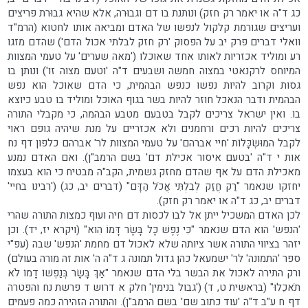
כג ד"ה או יאמר רק חזק) ונותנת בו דם וגבוּרה, אלא שהיא גבוּרת פריצים
ועריצים שגורמת קלקול לנפשו של האדם ומביאה אותו לחטוא (הרמ"ד
וואלי דברים פרק יב על הפסוק 'רק חזק לבלתי אכול הדם') שהדם מזגו
רע ומוליד אכזריות לאותו אחד שאוכלו ('מאה שערים' על טעמי המצוות
המיוחס לרקנאטי במצוה חמשה ושבעים ד"ה 'וטעם מצוה זו') ונותן בו
גסות וקרוב להיות נפשו כנפש הבהמית, כי הדם שאוכל הוא נפש
הבהמית ודבר הנאכל חוזר להיות בשר בגוף האוכל ומוליד בו טבע כיוצא
בו. ואין ישראל צריכים לקבל בטבעם מטבע הבהמה, כי מקבלי התורה
צריכים להיות רכים ורחמנים ולא אכזריים על מנת שיהיה גופם ראוי
לקבל המוּשְׂכָּלוֹת 'חיי אברהם' על טעמי המצוות לר' אברהם כלפון דף נח
אות י ד"ה 'בטעם איסור אכילת דם' בשם הרמב"ן). ואם האדם נמנע
מאכילת הדם על אף שהדם מחזק גשמית, הקב"ה מבטיח כי הוא בעצמו
יחזקו שנאמר "רַק חֲזַק לְבִלְתִּי אֲכֹל הַדָּם" (דברים יב, כג) ('רבינו בחיי'
דברים יב, כג ד"ה או יאמר רק חזק).
לכן האדם המשכיל ייתן אל לבו לכסות דם חיה ועוף כמצות התורה שהרי
'הנפש' הוא הדם שנאמר "כִּי נֶפֶשׁ כָּל בָּשָׂר דָּמוֹ הִוא" (ויקרא יז, יד). וכן
יזהר בציווי התורה אשר ציותה שלא לאכול דם מחמת 'הנפש' שבה (עפ"י
ספר 'התמונה' לר' ישמעאל כהן גדול תמונה ג ד"ה ה' אות זה מורה בעולם)
ורק התירה לאכול את הבשר בלי הדם שנאמר "אַךְ בָּשָׂר בְּנַפְשׁוֹ דָמוֹ לֹא
תֹאכֵלוּ" (בראשית ט, ד) ('גבול בנימין' חלק א דרוש ד פרשת נח והפטרה
דף ח ע"ב ד"ה 'עוד כתוב שם' בשם הרמב"ן). והתורה הזהירה כמה פעמים