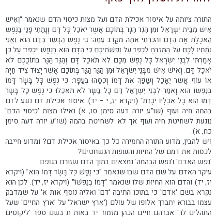
התורה ציותה על איסור אכילת הדם ועל מצות כיסוי הדם שנאמר "וְאִישׁ
אִישׁ מִבֵּית יִשְׂרָאֵל וּמִן הַגֵּר הַגָּר בְּתוֹכָם אֲשֶׁר יֹאכַל כָּל דָּם וְנָתַתִּי פָנַי בַּנֶּפֶשׁ
הָאֹכֶלֶת אֶת הַדָּם וְהִכְרַתִּי אֹתָהּ מִקֶּרֶב עַמָּהּ: כִּי נֶפֶשׁ הַבָּשָׂר בַּדָּם הִוא וַאֲנִי
נְתַתִּיו לָכֶם עַל הַמִּזְבֵּחַ לְכַפֵּר עַל נַפְשֹׁתֵיכֶם כִּי הַדָּם הוּא בַּנֶּפֶשׁ יְכַפֵּר: עַל כֵּן
אָמַרְתִּי לִבְנֵי יִשְׂרָאֵל כָּל נֶפֶשׁ מִכֶּם לֹא תֹאכַל דָּם וְהַגֵּר הַגָּר בְּתוֹכֲכֶם לֹא
יֹאכַל דָּם: וְאִישׁ אִישׁ מִבְּנֵי יִשְׂרָאֵל וּמִן הַגֵּר הַגָּר בְּתוֹכָם אֲשֶׁר יָצוּד צֵיד חַיָּה
אוֹ עוֹף אֲשֶׁר יֵאָכֵל וְשָׁפַךְ אֶת דָּמוֹ וְכִסָּהוּ בֶּעָפָר: כִּי נֶפֶשׁ כָּל בָּשָׂר דָּמוֹ
בְנַפְשׁוֹ הוּא וָאֹמַר לִבְנֵי יִשְׂרָאֵל דַּם כָּל בָּשָׂר לֹא תֹאכֵלוּ כִּי נֶפֶשׁ כָּל בָּשָׂר
דָּמוֹ הִוא כָּל אֹכְלָיו יִכָּרֵת" (ויקרא יז, י – יד). איסור אכילת דם נוגע לדם
בהמה חיה ועוף (שו"ע יורה דעה סימן סו, א) ואילו מצות 'כיסוי הדם'
נוגעת לשחיטת חיה ועוף אך לא לשחיטת בהמה (שו"ע יורה דעה סימן
כח, א).
ויש להבין, מדוע התורה החמירה כל כך באיסור אכילת דם? ומדוע חייבה
לכסות את דמם של החיות והעופות הנשחטים?
'נפש האדם' ו'נפש הבהמה' נמצאים בתוך הדם שזורם בגופם
עיקר האדם על שם הדם שבו שנאמר "כִּי נֶפֶשׁ כָּל בָּשָׂר דָּמוֹ הִוא" (ויקרא
יז, יד) והדם הוא החיוּת שלו שנאמר "דָּמוֹ בְנַפְשׁוֹ" (ויקרא יז, יד). לכן הוא
נקרא בשם 'אדם' כי בתוכו התיבה 'דם' ואליה נוסף אות א' על שמדבק
עצמו בבורא יתברך אלופו של עולם ('ארץ ישראל' על 'ארץ החיים' שעל
התהלים לר' אברהם חיים הכהן מזמור יד באות ת בשם ספר 'ליקוטים