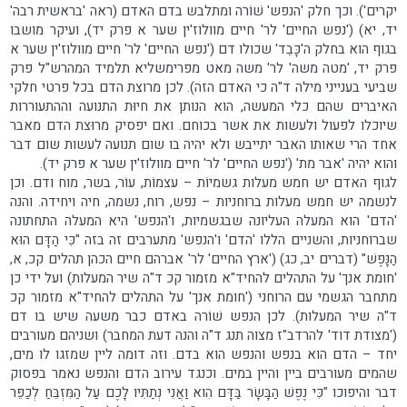
יקרים'). וכך חלק 'הנפש' שׁוֹרה ומתלבש בדם האדם (ראה 'בראשית רבה'
יד, יא) ('נפש החיים' לר' חיים מוולוז'ין שער א פרק יד), ועיקר מושבו
בגוף הוא בחלק ה'כָּבֵד' שכולו דם ('נפש החיים' לר' חיים מוולוז'ין שער א
פרק יד, 'מטה משה' לר' משה מאט מפרימשליא תלמיד המהרש"ל פרק
שביעי בענייני מילה ד"ה כי האדם הזה). לכן מרוצת הדם בכל פרטי חלקי
האיברים שהם כלי המעשה, הוא הנותן את חיוּת התנועה וההתעוררות
שיוכלו לפעול ולעשות את אשר בכוחם. ואם יפסיק מרוּצת הדם מאבר
אחד הרי שאותו האבר יתייבש ולא יהיה בו שום תנועה לעשות שום דבר
והוא יהיה 'אבר מת' ('נפש החיים' לר' חיים מוולוז'ין שער א פרק יד).
לגוף האדם יש חמש מעלות גשמיוֹת – עצמוֹת, עוֹר, בשר, מוח ודם. וכן
לנשמה יש חמש מעלות ברוחניות – נפש, רוח, נשמה, חיה ויחידה. והנה
'הדם' הוא המעלה העליונה שבגשמיות, ו'הנפש' היא המעלה התחתונה
שברוחניות, והשניים הללו 'הדם' ו'הנפש' מתערבים זה בזה "כִּי הַדָּם הוּא
הַנָּפֶשׁ" (דברים יב, כג) ('ארץ החיים' לר' אברהם חיים הכהן תהלים קכ, א,
'חומת אנך' על התהלים להחיד"א מזמור קכ ד"ה שיר המעלות) ועל ידי כן
מתחבר הגשמי עם הרוחני ('חומת אנך' על התהלים להחיד"א מזמור קכ
ד"ה שיר המעלות). לכן הנפש שׁוֹרה באדם כבר משעה שיש בו דם
('מצודת דוד' להרדב"ז מצוה תנג ד"ה והנה דעת המחבר) ושניהם מעורבים
יחד – הדם הוא בנפש והנפש הוא בדם. וזה דומה ליין שמזגו לו מים,
שהמים מעורבים ביין והיין במים. וכנגד עירוב הדם והנפש נאמר בפסוק
דבר והיפוכו "כִּי נֶפֶשׁ הַבָּשָׂר בַּדָּם הִוא וַאֲנִי נְתַתִּיו לָכֶם עַל הַמִּזְבֵּחַ לְכַפֵּר