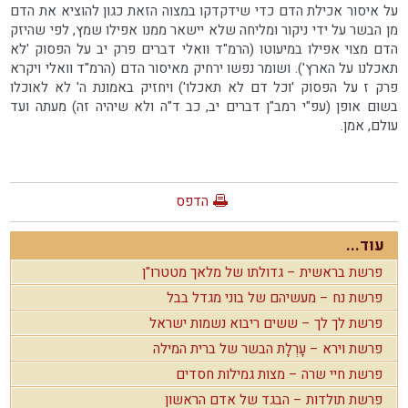
על איסור אכילת הדם כדי שידקדקו במצוה הזאת כגון להוציא את הדם
מן הבשר על ידי ניקור ומליחה שלא יישאר ממנו אפילו שמץ, לפי שהיזק
הדם מצוי אפילו במיעוטו (הרמ"ד וואלי דברים פרק יב על הפסוק 'לא
תאכלנו על הארץ'). ושומר נפשו ירחיק מאיסור הדם (הרמ"ד וואלי ויקרא
פרק ז על הפסוק 'וכל דם לא תאכלו') ויחזיק באמונת ה' לא לאוכלו
בשום אופן (עפ"י רמב"ן דברים יב, כב ד"ה ולא שיהיה זה) מעתה ועד
עולם, אמן.
הדפס
עוד...
פרשת בראשית – גדולתו של מלאך מטטרו"ן
פרשת נח – מעשיהם של בוני מגדל בבל
פרשת לך לך – ששים ריבוא נשמות ישראל
פרשת וירא – עָרְלָת הבשר של ברית המילה
פרשת חיי שרה – מצות גמילות חסדים
פרשת תולדות – הבגד של אדם הראשון