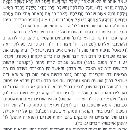
שאל אותה מי היא שנאמר "וַיֹּאכַל בֹּעַז וַיֵּשְׁתְּ וַיִּיטַב לִבּוֹ וַיָּבֹא לִשְׁכַּב בִּקְצֵה
הָעֲרֵמָה וַתָּבֹא בַלָּט וַתְּגַל מַרְגְּלֹתָיו וַתִּשְׁכָּב: וַיְהִי בַּחֲצִי הַלַּיְלָה וַיֶּחֱרַד הָאִישׁ
וַיִּלָּפֵת וְהִנֵּה אִשָּׁה שֹׁכֶבֶת מַרְגְּלֹתָיו: וַיֹּאמֶר מִי אָתּ וַתֹּאמֶר אָנֹכִי רוּת אֲמָתֶךָ
וּפָרַשְׂתָּ כְנָפֶךָ עַל אֲמָתְךָ כִּי גֹאֵל אָתָּה" (רות ג, ז – ט) ('ספר חסידים' סימן
תתשנ"ה. ראה 'אביעה חידות' לר' אברהם חמוי מערכת ז' אות ג).
המצריים היו מרבים בעבודת השדים על ידי הדם וישראל למדו מהם
עיקר עבודת השדים היא ב'דם' שזובחים ומקטירים להם כדי להתקרב
ולהתחבר אליהם ('מצודת דוד' מצוה רד ד"ה ודע כי כל פעולת, וראה
'רקנאטי' פרשת אחרי מות ד"ה ואיש איש מבית ישראל). ובזה קונים את
אהבת השדים כי הדם הוא דבר שאין כוח בידם לקחתו ('ספורנו' ויקרא
יז, ז ד"ה אמנם בדבר) ונחשב עבורם לריח ניחוח ('רקנאטי' פרשת
קדושים ד"ה לא תאכלו על הדם). וכאשר היו המצריים בשדה הם היו
מביאים דם ומקריבים קרבנות (זוהר פרשת אחרי מות דף ע' ע"א ד"ה
ישראל דהוו) ועושים גומא וזורקים שם את הדם (רמב"ן ויקרא יט פסוק
כו ד"ה ועל דרך הפשט, 'רבינו בחיי' ויקרא יז פסוק יא בשם הרמב"ם)
ואוכלים ונהנים ממנו, ועל ידי ('רבינו בחיי' ויקרא יז, יא בשם הרמב"ם,
רמב"ן ויקרא יט, כו ד"ה ועל דרך הפשט) זה היו השדים באים ומתאספים
סביבות הגומא ששפכו בה דם (רמב"ן ויקרא יט פסוק כו ד"ה ועל דרך
הפשט, 'רבינו בחיי' ויקרא יז פסוק יא בשם הרמב"ם). וכן על ידי אכילת
הדם של המצריים היו נדבקים בהם רוחות ושדים ('תפארת יהונתן' לר'
יהונתן אייבשיץ דברים יב, כד).
אז השדים היו מנבאים למצריים את העתידות ('רבינו בחיי' ויקרא יז פסוק