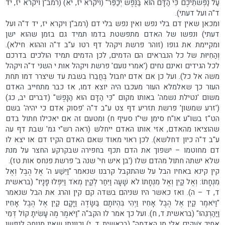
עַל נַפְשֹׁתֵיכֶם כִּי הַדָּם הוּא בַּנֶּפֶשׁ יְכַפֵּר" (ויקרא יז, יא) (רמב"ן ויקרא יז, יד
ד"ה ועל דעתי).
ומכאן שאין דם בלי נפש ואין נפש בלי דם (רמב"ן ויקרא יז, יד ד"ה ועל
דעתי) ונפשו של האדם מתפשטת בדמו תמיד גם בזמן שהוא ישן
ומקיימת את גופו (זוהר פרשת ויקהל דף רטו ע"ב ד"ה וההוא חילא).
וְהַחִיּוּת של כל הנבראים הם הדמים, לכן הדמים תמיד הולכים בדרכם
לכל הגידים ואינם נחים ('אמרי נועם' פרשת ויקהל אות י השני ד"ה ויקהל
משה אל כל). ועל כן אם אדם יחבול בְּחֲבֵרוֹ בשבת עד שיצרר דמו תחת
העור כך שאלמלא העור מעכבו היה יוצא דמו, אז כבר מתחייב האדם
משום 'נטילת נשמה' באותו מקום "כִּי הַדָּם הוּא הַנָּפֶשׁ" (דברים יב, כג)
('זרע שמשון' פרשת תזריע דף צט ע"ב ד"ה 'פסוק אדם כי יהיה' בשם
הט"ז בשו"ע או"ח סימן שי"ו סעיף ח) ומטעם זה אם יאכילו חתול בדם
שהוציאו מהאדם, אזי אותו האדם ייחלש (ראה רש"י גמ' שבת דף עה
ע"ב ד"ה כיון דחלשא). לכן ראוי מאוד שאם האדם הקיז דם או יצא לו
דם מחוטמו – ישפוך את הדם תכף בחפירה שבקרקע החצר על מנת
שלא ישתה חתול מהדם שלו ('בן איש חי' שנה ב' פרשת פנחס אות טז).
קין קינא באחיו הבל על שהתקבל קרבנו שנאמר "וַיִּשַׁע ה' אֶל הֶבֶל וְאֶל
מִנְחָתוֹ: וְאֶל קַיִן וְאֶל מִנְחָתוֹ לֹא שָׁעָה וַיִּחַר לְקַיִן מְאֹד וַיִּפְּלוּ פָּנָיו" (בראשית
ד, ד – ה). ואז כאשר היו שניהם בשדה קם קין והרג את הבל שנאמר
"וַיֹּאמֶר קַיִן אֶל הֶבֶל אָחִיו וַיְהִי בִּהְיוֹתָם בַּשָּׂדֶה וַיָּקָם קַיִן אֶל הֶבֶל אָחִיו
וַיַּהַרְגֵהוּ" (בראשית ד, ח). ועל כך אמר לו הקב"ה "וַיֹּאמֶר מֶה עָשִׂיתָ קוֹל דְּמֵי
אָחִיךָ צֹעֲקִים אֵלַי מִן הָאֲדָמָה" (בראשית ד, י) וכוונתו שאין מנוחה לנפשו