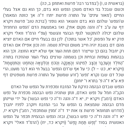
(בראשית ט, ו) ('במדבר רבה' פרשת ואתחנן ב, כה).
וכשם שבכל בני האדם משכן הנפש הוא בדם, כך הוא גם אצל בעלי
החיים ('מאור עינים' על התורה פרשת יתרו ד"ה אך כוונת המאמר)
ש'הנפש' שלהם הוא בדם והשאר הוא גופני ('ברכת טוב' פרשת ויקרא
דף עה ע"ב ד"ה והנה מקום אתי), ואז באמצעות הדם 'הנפש הרוחנית'
שלהם יכולה להתקשר לגוף הבהמי והגשמי (עפ"י הרמ"ד וואלי ויקרא
פרק יא על הפסוק 'כל אשר בתוכו'). לכן גם בבעלי חיים אם האדם יוציא
מהם דם בשבת יהיה חייב משום נטילת נשמה. וזה נכון אפילו אם האדם
רק יחבול בהם כך שייצרר דמם תחת העור אף שלא ייצא החוצה. וכך הוא
בבהמות בעופות ובחיות וכן בשמונה שרצים בעלי העור שהוזכרו בתורה
"הַחֹלֶד וְהָעַכְבָּר וְהַצָּב לְמִינֵהוּ: וְהָאֲנָקָה וְהַכֹּחַ וְהַלְּטָאָה וְהַחֹמֶט וְהַתִּנְשָׁמֶת"
(ויקרא יא, כט – ל). כי על אף ש'דם הנפש' בבעל חי הוא דבר מועט, הרי
שכל דם שבו נקרא 'נפש' ('זרע שמשון' על התורה פרשת משפטים דף
פא ע"א ד"ה פ' בתרא ר' יוחנן).
הנפש שבדם הבהמה נזרקת על המזבח ומכפרת על הנפש של האדם
הקב"ה חמל על נפש האדם, ונתן שתהיה נפש הבהמה מכפרת על נפש
האדם (רמב"ן ויקרא יז, יא ד"ה והנה וד"ה כי נפש הבשר) על ידי שיינתן
מדם הבהמה שנמצאת בו הנפש על גבי המזבח ויוקרב לפניו יתברך
('מדרש תנחומא' פרשת צו אות יד ד"ה 'ומנין שמתכפר', רמב"ן ויקרא יז,
יא ד"ה והנה וד"ה כי נפש הבשר), ובזה הנפש הבהמית תכפר על הנפש
האנושית בסוד "נֶפֶשׁ תַּחַת נָפֶשׁ" (ויקרא כד, יח) ('הרמ"ד וואלי' ויקרא