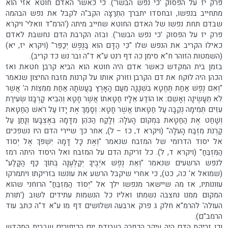
פרק יז על הפסוק 'כי נפש הבשר'). כי כאשר האדם חוטא אזי הוא
מתחייב בנפשו, ובחסדו יתברך הִתְרַצָּה הקב"ה לקבל את נפש הבהמה
שבדם תחת נפשו של האדם החוטא שחייב מיתה ('הרמ"ד וואלי' ויקרא
פרק יז על הפסוק 'כי נפש הבשר'). ובזה הקרבת הדם נחשבת לאדם
כאילו הקריב את הנפש שלו "כִּי הַדָּם הוּא בַּנֶּפֶשׁ יְכַפֵּר" (ויקרא יז, יא)
(השמטות הזוהר ח"א סימן כה דף רנט ע"א ד"ה ובר נש כד קריב).
בזמן בית המקדש כאשר אדם היה חוטא הוא הביא קרבן חטאת ואז
הכהן היה לוקח את דם הקרבן וזורק אותו על קרנות מזבח החיצון שנאמר
"וְאִם נֶפֶשׁ אַחַת תֶּחֱטָא בִשְׁגָגָה מֵעַם הָאָרֶץ בַּעֲשׂתָהּ אַחַת מִמִּצְוֹת ה' אֲשֶׁר
לֹא תֵעָשֶׂינָה וְאָשֵׁם: אוֹ הוֹדַע אֵלָיו חַטָּאתוֹ אֲשֶׁר חָטָא וְהֵבִיא קָרְבָּנוֹ שְׂעִירַת
עִזִּים תְּמִימָה נְקֵבָה עַל חַטָּאתוֹ אֲשֶׁר חָטָא: וְסָמַךְ אֶת יָדוֹ עַל רֹאשׁ הַחַטָּאת
וְשָׁחַט אֶת הַחַטָּאת בִּמְקוֹם הָעֹלָה: וְלָקַח הַכֹּהֵן מִדָּמָהּ בְּאֶצְבָּעוֹ וְנָתַן עַל
קַרְנֹת מִזְבַּח הָעֹלָה" (ויקרא ד, כז – ל), אחר כך שיירי הדם היו נשפכים
אל יסוד הדרומי של המזבח שנאמר "וְאֶת כָּל דָּמָהּ יִשְׁפֹּךְ אֶל יְסוֹד
הַמִּזְבֵּחַ" (ויקרא ד, ל). כל זריקת הדם על המזבח ואל היסוד היתה רמז
לנפש הרשעים שנאמר "וְאֵת נֶפֶשׁ אֹיְבֶיךָ יְקַלְּעֶנָּה בְּתוֹךְ כַּף הַקָּלַע"
(שמואל א' כה, כט), כי אחרי שיקבל הרשע את עונשו בזריקתו ויתמרקו
עוונותיו, אז מה שיישאר מנפשו ילך אל "יְסוֹד הַמִּזְבֵּחַ" הרוחני שהוא
המקום ממנו נחצבה נשמתו ואליו כל הנשמות עתידים לשוב ('תורת
העולה' להרמ"א חלק ג פרק ארבעה ושלושים דף מו ע"א ד"ה כתב עוד
הרמב"ם).
וכן זריקת הדם היה עיקר הכפרה בעבודת יום הכיפורים שבבית המקדש