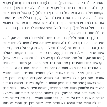
מאמר יב ד"ה ואומר כאשר נעיין) במקום שָׁדוּד כמו המדבר (רמב"ן ויקרא
יז, ז ד"ה וכבר רמז, 'רבינו בחיי' ויקרא יז, ז ד"ה ולא יזבחו עוד) ובשאר
מקומות של חוּרבה (ראה גמ' ברכות דף סב ע"א) ('רקנאטי' פרשת אחרי
מות ד"ה ולא יזבחו עוד את זבחיהם). ומלכי הַשֵּׁדִים הללו אוהבים מאוד
את הדם ('מדרש תלפיות' ענף דם ד"ה אמר המאסף נראה לתת) שהוא
'הנפש' של הבעל חי ('עץ החיים' על טעמי המצוות לר' יהודה בן חנין מצוה
סד 'לכסות דם חיה ועוף').
ישנם שֵּׁדִים רוחות ולִילִין הנקראים בשם 'שׂעירים' ('מסכנות יעקב' על
ספר ישעיה לד דף צה ע"ב ד"ה ופגשו ציים את איים) אשר להוּטים אחרי
הדם, והם שוכנים בשדות (הרמ"ד וואלי ויקרא פרק יז על הפסוק ואיש
איש מבני ישראל) ובמקום שְׁמָמָה ומדבר אשר ששם מקומם לעולם
('מסכנות יעקב' על ספר ישעיה לד דף צה ע"ב ד"ה ופגשו ציים את איים)
ונקראים בשם 'שעירים' ('ספר חסידים' סימן תתשנ"ה) משום שכל גופם
של הזכרים שבהם מלא שׂערות (זוהר פרשת אחרי מות דף ע' ע" ד"ה
ישראל דהוו, עפ"י 'ילקוט ראובני' חלק 'כשפים ושדים ונחש וסטרא
אחרא' אות כה) כולל ראשם. וזה בשוֹנה מהשֵדוֹת הנקבות שלהן אין
שיער בראש ('ספר חסידים' סימן תתשנ"ה, 'ילקוט ראובני' פרשת בא ד"ה
המצרי' היו מלחשין בשם 'ספר חסידים', 'נשמת חיים' מאמר שלישי פרק
ששה עשר ד"ה העד הרביעי). לכן כאשר התקרבה רוּת לבועז באמצע
הלילה הוא הניח ידו על ראשה, לפי חשש שהיא שֵדָה ורק כאשר ראה
שיש לה שיער הבין שהיא לא שֵדָה אלא אִשָּׁה. לכן רק אחרי זה בועז