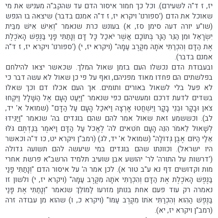
יז, ז ד"ה לשעירם). וכל כך חמור איסור הדם עד שהקב"ה מעניש את מי
שאוכל את הדם ('ספורנו' ויקרא יז, ז ד"ה אמנם בדבר) שיצאה בו הנפש
(שו"ע יורה דעה סימן סז, א) בעונש כרת שנאמר "וְאִישׁ אִישׁ מִבֵּית
יִשְׂרָאֵל וּמִן הַגֵּר הַגָּר בְּתוֹכָם אֲשֶׁר יֹאכַל כָּל דָּם וְנָתַתִּי פָנַי בַּנֶּפֶשׁ הָאֹכֶלֶת
אֶת הַדָּם וְהִכְרַתִּי אֹתָהּ מִקֶּרֶב עַמָּהּ" (ויקרא יז, י) ('ספורנו' ויקרא יז, ז ד"ה
אמנם בדבר).
ובעבודת הדם נכשלו העם בזמן שאול המלך. שכאשר יצאו להילחם
בפלשתים הם פחדו מאוד מפניהם, ואף על פי כן שאול לא עשה דבר כי
לא פעל בלי לשאול באורים ותומים. אך העם אכלו דם וכך שאלו
בשדים לדעת דרכם ומעשיהם כפי שנאמר "וַיַּעַט הָעָם אֶל הַשָּׁלָל וַיִּקְחוּ
צֹאן וּבָקָר וּבְנֵי בָקָר וַיִּשְׁחֲטוּ אָרְצָה וַיֹּאכַל הָעָם עַל הַדָּם" (שמואל א' יד,
לב). וכששמע זאת שאול אמר להם שהם בוגדים בה' שנאמר "וַיַּגִּידוּ
לְשָׁאוּל לֵאמֹר הִנֵּה הָעָם חֹטִאים לה' לֶאֱכֹל עַל הַדָּם וַיֹּאמֶר בְּגַדְתֶּם גֹּלּוּ
אֵלַי הַיּוֹם אֶבֶן גְּדוֹלָה" (שמואל א' יד, לג) (רמב"ן ויקרא יט, כו ד"ה וכאשר
היו ישראל). וכוונתו שהם בוגדים במי שיעשה להם תשועה גדולה
('דרשות על התורה' לר' יהושע אבן שועיב תלמיד הרשב"א פרשת אחרי
מות וקדושים דף נא ע"ב טור א). לכן אמר ה' על איסור הדם "וְנָתַתִּי פָנַי
בַּנֶּפֶשׁ הָאֹכֶלֶת אֶת הַדָּם וְהִכְרַתִּי אֹתָהּ מִקֶּרֶב עַמָּהּ" (ויקרא יז, י) ולשון זו
נאמרה רק עוד פעם אחת בנותן מזרעו לַמּוֹלֵךְ שנאמר "וְנָתַתִּי אֶת פָּנַי
בַּנֶּפֶשׁ הַהִוא וְהִכְרַתִּי אֹתוֹ מִקֶּרֶב עַמּוֹ" (ויקרא כ, ו) שהוא מן עבודה זרה
(רמב"ן ויקרא יז, יא).