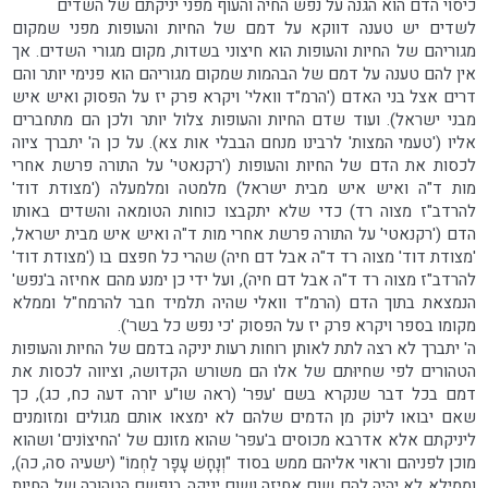
כיסוי הדם הוא הגנה על נפש החיה והעוף מפני יניקתם של השדים
לשדים יש טענה דווקא על דמם של החיות והעופות מפני שמקום
מגוריהם של החיות והעופות הוא חיצוני בשדות, מקום מגורי השדים. אך
אין להם טענה על דמם של הבהמות שמקום מגוריהם הוא פנימי יותר והם
דרים אצל בני האדם ('הרמ"ד וואלי' ויקרא פרק יז על הפסוק ואיש איש
מבני ישראל). ועוד שדם החיות והעופות צלול יותר ולכן הם מתחברים
אליו ('טעמי המצות' לרבינו מנחם הבבלי אות צא). על כן ה' יתברך ציוה
לכסות את הדם של החיות והעופות ('רקנאטי' על התורה פרשת אחרי
מות ד"ה ואיש איש מבית ישראל) מלמטה ומלמעלה ('מצודת דוד'
להרדב"ז מצוה רד) כדי שלא יתקבצו כוחות הטומאה והשדים באותו
הדם ('רקנאטי' על התורה פרשת אחרי מות ד"ה ואיש איש מבית ישראל,
'מצודת דוד' מצוה רד ד"ה אבל דם חיה) שהרי כל חפצם בו ('מצודת דוד'
להרדב"ז מצוה רד ד"ה אבל דם חיה), ועל ידי כן ימנע מהם אחיזה ב'נפש'
הנמצאת בתוך הדם (הרמ"ד וואלי שהיה תלמיד חבר להרמח"ל וממלא
מקומו בספר ויקרא פרק יז על הפסוק 'כי נפש כל בשר').
ה' יתברך לא רצה לתת לאותן רוחות רעות יניקה בדמם של החיות והעופות
הטהורים לפי שחיוּתם של אלו הם משורש הקדושה, וציווה לכסות את
דמם בכל דבר שנקרא בשם 'עפר' (ראה שו"ע יורה דעה כח, כג), כך
שאם יבואו לינוֹק מן הדמים שלהם לא ימצאו אותם מגולים ומזומנים
ליניקתם אלא אדרבא מכוסים ב'עפר' שהוא מזונם של 'החיצוֹנים' ושהוא
מוכן לפניהם וראוי אליהם ממש בסוד "וְנָחָשׁ עָפָר לַחְמוֹ" (ישעיה סה, כה),
וממילא לא יהיה להם שום אחיזה ושום יניקה בנפשם הטהורה של החיות