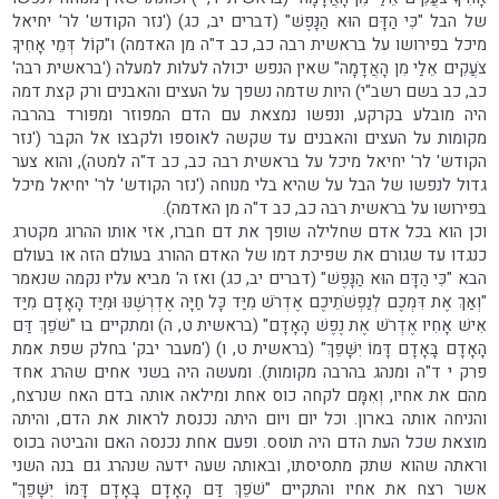
של הבל "כִּי הַדָּם הוּא הַנָּפֶשׁ" (דברים יב, כג) ('נזר הקודש' לר' יחיאל
מיכל בפירושו על בראשית רבה כב, כב ד"ה מן האדמה) ו"קוֹל דְּמֵי אָחִיךָ
צֹעֲקִים אֵלַי מִן הָאֲדָמָה" שאין הנפש יכולה לעלות למעלה ('בראשית רבה'
כב, כב בשם רשב"י) היות שדמה נשפך על העצים והאבנים ורק קצת דמה
היה מובלע בקרקע, ונפשו נמצאת עם הדם המפוזר ומפורד בהרבה
מקומות על העצים והאבנים עד שקשה לאוספו ולקבצו אל הקבר ('נזר
הקודש' לר' יחיאל מיכל על בראשית רבה כב, כב ד"ה למטה), והוא צער
גדול לנפשו של הבל על שהיא בלי מנוחה ('נזר הקודש' לר' יחיאל מיכל
בפירושו על בראשית רבה כב, כב ד"ה מן האדמה).
וכן הוא בכל אדם שחלילה שופך את דם חברו, אזי אותו ההרוג מקטרג
כנגדו עד שגורם את שפיכת דמו של האדם ההורג בעולם הזה או בעולם
הבא "כִּי הַדָּם הוּא הַנָּפֶשׁ" (דברים יב, כג) ואז ה' מביא עליו נקמה שנאמר
"וְאַךְ אֶת דִּמְכֶם לְנַפְשֹׁתֵיכֶם אֶדְרֹשׁ מִיַּד כָּל חַיָּה אֶדְרְשֶׁנּוּ וּמִיַּד הָאָדָם מִיַּד
אִישׁ אָחִיו אֶדְרֹשׁ אֶת נֶפֶשׁ הָאָדָם" (בראשית ט, ה) ומתקיים בו "שֹׁפֵךְ דַּם
הָאָדָם בָּאָדָם דָּמוֹ יִשָּׁפֵךְ" (בראשית ט, ו) ('מעבר יבק' בחלק שפת אמת
פרק י ד"ה ומנהג בהרבה מקומות). ומעשה היה בשני אחים שהרג אחד
מהם את אחיו, וְאִמָּם לקחה כוס אחת ומילאה אותה בדם האח שנרצח,
והניחה אותה בארון. וכל יום ויום היתה נכנסת לראות את הדם, והיתה
מוצאת שכל העת הדם היה תוסס. ופעם אחת נכנסה האם והביטה בכוס
וראתה שהוא שתק מתסיסתו, ובאותה שעה ידעה שנהרג גם בנה השני
אשר רצח את אחיו והתקיים "שֹׁפֵךְ דַּם הָאָדָם בָּאָדָם דָּמוֹ יִשָּׁפֵךְ"