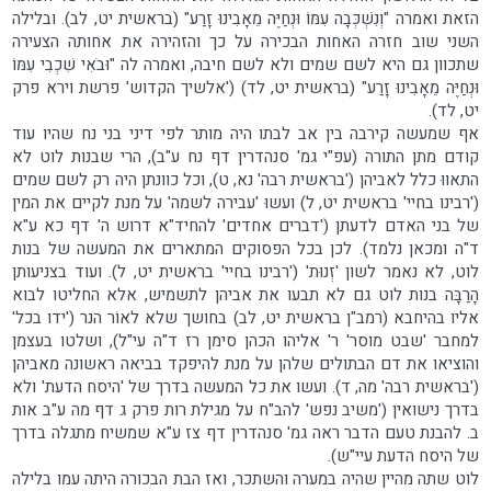
הזאת ואמרה "וְנִשְׁכְּבָה עִמּוֹ וּנְחַיֶּה מֵאָבִינוּ זָרַע" (בראשית יט, לב). ובלילה
השני שוב חזרה האחות הבכירה על כך והזהירה את אחותה הצעירה
שתכוון גם היא לשם שמים ולא לשם חיבה, ואמרה לה "וּבֹאִי שִׁכְבִי עִמּוֹ
וּנְחַיֶּה מֵאָבִינוּ זָרַע" (בראשית יט, לד) ('אלשיך הקדוש' פרשת וירא פרק
יט, לד).
אף שמעשה קירבה בין אב לבתו היה מותר לפי דיני בני נח שהיו עוד
קודם מתן התורה (עפ"י גמ' סנהדרין דף נח ע"ב), הרי שבנות לוט לא
התאווּ כלל לאביהן ('בראשית רבה' נא, ט), וכל כוונתן היה רק לשם שמים
('רבינו בחיי' בראשית יט, ל) ועשוּ 'עבירה לשמה' על מנת לקיים את המין
של בני האדם לדעתן ('דברים אחדים' להחיד"א דרוש ה' דף כא ע"א
ד"ה ומכאן נלמד). לכן בכל הפסוקים המתארים את המעשה של בנות
לוט, לא נאמר לשון 'זְנוּת' ('רבינו בחיי' בראשית יט, ל). ועוד בצניעותן
הָרַבָּה בנות לוט גם לא תבעו את אביהן לתשמיש, אלא החליטו לבוא
אליו בהיחבא (רמב"ן בראשית יט, לב) בחושך שלא לאוֹר הנר ('ידו בכל'
למחבר 'שבט מוסר' ר' אליהו הכהן סימן רז ד"ה עי"ל), ושלטו בעצמן
והוציאו את דם הבתולים שלהן על מנת להיפקד בביאה ראשונה מאביהן
('בראשית רבה' מה, ד). ועשו את כל המעשה בדרך של 'היסח הדעת' ולא
בדרך נישואין ('משיב נפש' להב"ח על מגילת רות פרק ג דף מה ע"ב אות
ב. להבנת טעם הדבר ראה גמ' סנהדרין דף צז ע"א שמשיח מתגלה בדרך
של היסח הדעת עיי"ש).
לוט שתה מהיין שהיה במערה והשתכר, ואז הבת הבכורה היתה עמו בלילה