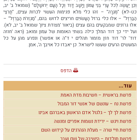
וְכֵן יַעֲשֶׂה לְכֹל עָרֵי בְנֵי עַמּוֹן וַיָּשָׁב דָּוִד וְכָל הָעָם יְרוּשָׁלִָם" (שמואל ב' יב,
כט-לא) "מְּגֵרָה" – זהו כלי מלא פגימות העשוי לכרות עצים, "חֲרִצֵי
הַבַּרְזֶל" – אלו כלי ברזל הָעֲשׂוּיִם חריצים לדוּש בהם, "מַגְזְרֹת הַבַּרְזֶל" –
אלו גרזנים שמבקעים בהם עצים (ביאור 'מצודת ציון' שמואל ב' יב, לא).
ועל ידי כך דוד המלך כילה בשתי האומות של עמון ומואב (ראה 'חוזה
דוד' לר' דוד חזן מזמור תהלים י ד"ה או אפשר) ונפרע מהן על כל
המעשים הרעים שעשו לישראל. כן יאבדו כל אויבך ה', אמן.
הדפס
עוד...
פרשת בראשית – חשיבות מדת האמת
פרשת נח – עונשם של אנשי דור המבול
פרשת לך לך – גלגול אדם הראשון באברהם אבינו
פרשת ויגש – ירידת נשמות אפרים ומנשה
פרשת חיי שרה – מעלת הנהרגים על קידוש השם
פרשת תולדות – הישיבה של שֵׁם וְעֵבֶר