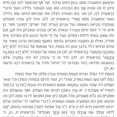
הראשון והתעברה ממנו בזמן היותו שיכור. ועל אף שכאשר לוט קם מיינו
נודע לו מה שהיה עם בתו הבכורה, הוא שוב השתכר בלילה השני (רש"י
בראשית לט, יג) ואז בתו הצעירה ניצלה את שִׁכְרוּתוֹ והיתה עמו בלילה
השני והתעברה ממנו (עפ"י בראשית יט, לה). והיה להן עזרה משמים
שנפקדו מביאה ראשונה של אביהן (שו"ת 'סוד ישרים' למחבר ספר 'בן
איש חי' ר' יוסף חיים מבגדד שאלה תנ"א) ובפרט שאביהן היה זקן, וגם
היה עמהן בשתי לילות רצופים. ועוד על פי חכמי הטבע זרע השיכור אינו
מוליד, ואילו הן התעברו מאביהן בהיותו בתוקף הַשִּׁכְרוּת הרבה מאוד עד
שלא הרגיש כלל בדבר שהן היו בנותיו, כפי שנאמר על הבכירה "וְלֹא יָדַע
בְּשִׁכְבָהּ וּבְקוּמָהּ" (בראשית יט, לג) וכן נאמר על הצעירה "וְלֹא יָדַע בְּשִׁכְבָהּ
וּבְקֻמָהּ" (בראשית יט, לה). וכל זה כי עיבורן לא היה במקרה אלא
בהשגחה נפלאה ('נזר הקודש' לר' יחיאל מיכל על בראשית רבה פרשה
נא, יג).
נשמת דוד המלך שהיא נשמת המשיח עברה מלוט אל שתי בנותיו
בנות לוט טעו טעות גמורה, שהרי רק העיר סדום ובנותיה נהפכו וכל שאר
העולם היה עומד שקט במקומו. אמנם כוונותיהן היו טובות ('מדבר קדמות'
להחיד"א מערכת כ יא ערך כוונה) לקיים את העולם. ואף שהעולם היה
מתקיים גם בלא מעשיהן, מכל מקום כיון שהן התכוונו לדבר מצוה לכן זכו
שיצאו מהן רות המואביה ונעמה העמונית ('דברי שלמה' לר' שלמה שלם
דרוש לפרשת וירא דף יג ע"א ד"ה עוד אפשר לומר) שנרמזו בפסוק "וְגַם
לְלוֹט הַהֹלֵךְ אֶת אַבְרָם הָיָה צֹאן וּבָקָר וְאֹהָלִים" (בראשית יג, ה), כי