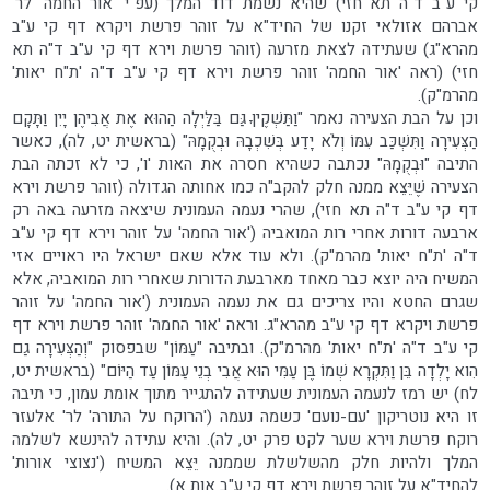
קי ע"ב ד"ה תא חזי) שהיא נשמת דוד המלך (עפ"י 'אור החמה' לר'
אברהם אזולאי זקנו של החיד"א על זוהר פרשת ויקרא דף קי ע"ב
מהרא"ג) שעתידה לצאת מזרעה (זוהר פרשת וירא דף קי ע"ב ד"ה תא
חזי) (ראה 'אור החמה' זוהר פרשת וירא דף קי ע"ב ד"ה 'ת"ח יאות'
מהרמ"ק).
וכן על הבת הצעירה נאמר "וַתַּשְׁקֶיןָ גַּם בַּלַּיְלָה הַהוּא אֶת אֲבִיהֶן יָיִן וַתָּקָם
הַצְּעִירָה וַתִּשְׁכַּב עִמּוֹ וְלֹא יָדַע בְּשִׁכְבָהּ וּבְקֻמָהּ" (בראשית יט, לה), כאשר
התיבה "וּבְקֻמָהּ" נכתבה כשהיא חסרה את האות 'ו', כי לא זכתה הבת
הצעירה שֶׁיֵּצֵא ממנה חלק להקב"ה כמו אחותה הגדולה (זוהר פרשת וירא
דף קי ע"ב ד"ה תא חזי), שהרי נעמה העמונית שיצאה מזרעה באה רק
ארבעה דורות אחרי רות המואביה ('אור החמה' על זוהר וירא דף קי ע"ב
ד"ה 'ת"ח יאות' מהרמ"ק). ולא עוד אלא שאם ישראל היו ראויים אזי
המשיח היה יוצא כבר מאחד מארבעת הדורות שאחרי רות המואביה, אלא
שגרם החטא והיו צריכים גם את נעמה העמונית ('אור החמה' על זוהר
פרשת ויקרא דף קי ע"ב מהרא"ג. וראה 'אור החמה' זוהר פרשת וירא דף
קי ע"ב ד"ה 'ת"ח יאות' מהרמ"ק). ובתיבה "עַמּוֹן" שבפסוק "וְהַצְּעִירָה גַם
הִוא יָלְדָה בֵּן וַתִּקְרָא שְׁמוֹ בֶּן עַמִּי הוּא אֲבִי בְנֵי עַמּוֹן עַד הַיּוֹם" (בראשית יט,
לח) יש רמז לנעמה העמונית שעתידה להתגייר מתוך אומת עמון, כי תיבה
זו היא נוטריקון 'עם-נועם' כשמה נעמה ('הרוקח על התורה' לר' אלעזר
רוקח פרשת וירא שער לקט פרק יט, לה). והיא עתידה להינשא לשלמה
המלך ולהיות חלק מהשלשלת שממנה יֵּצֵא המשיח ('נצוצי אורות'
להחיד"א על זוהר פרשת וירא דף קי ע"ב אות א).