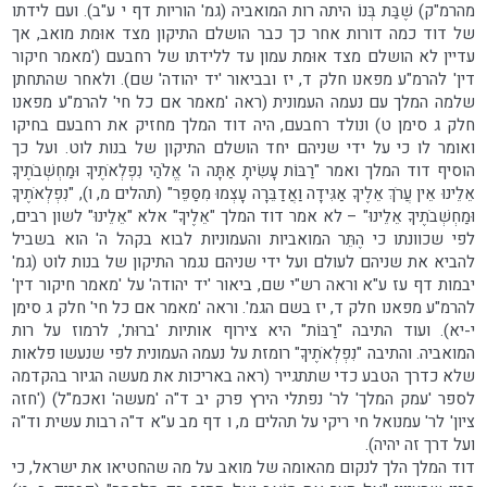
מהרמ"ק) שֶׁבַּת בְּנוֹ היתה רות המואביה (גמ' הוריות דף י ע"ב). ועם לידתו
של דוד כמה דורות אחר כך כבר הושלם התיקון מצד אוּמת מואב, אך
עדיין לא הושלם מצד אוּמת עמון עד ללידתו של רחבעם ('מאמר חיקור
דין' להרמ"ע מפאנו חלק ד, יז ובביאור 'יד יהודה' שם). ולאחר שהתחתן
שלמה המלך עם נעמה העמונית (ראה 'מאמר אם כל חי' להרמ"ע מפאנו
חלק ג סימן ט) ונולד רחבעם, היה דוד המלך מחזיק את רחבעם בחיקו
ואומר לו כי על ידי שניהם יחד הושלם התיקון של בנות לוט. ועל כך
הוסיף דוד המלך ואמר "רַבּוֹת עָשִׂיתָ אַתָּה ה' אֱלֹהַי נִפְלְאֹתֶיךָ וּמַחְשְׁבֹתֶיךָ
אֵלֵינוּ אֵין עֲרֹךְ אֵלֶיךָ אַגִּידָה וַאֲדַבֵּרָה עָצְמוּ מִסַּפֵּר" (תהלים מ, ו), "נִפְלְאֹתֶיךָ
וּמַחְשְׁבֹתֶיךָ אֵלֵינוּ" – לא אמר דוד המלך "אֵלֶיךָ" אלא "אֵלֵינוּ" לשון רבים,
לפי שכוונתו כי הֶתֵּר המואביות והעמוניות לבוא בקהל ה' הוא בשביל
להביא את שניהם לעולם ועל ידי שניהם נגמר התיקון של בנות לוט (גמ'
יבמות דף עז ע"א וראה רש"י שם, ביאור 'יד יהודה' על 'מאמר חיקור דין'
להרמ"ע מפאנו חלק ד, יז בשם הגמ'. וראה 'מאמר אם כל חי' חלק ג סימן
י-יא). ועוד התיבה "רַבּוֹת" היא צירוף אותיות 'ברוּת', לרמוז על רות
המואביה. והתיבה "נִפְלְאֹתֶיךָ" רומזת על נעמה העמונית לפי שנעשו פלאות
שלא כדרך הטבע כדי שתתגייר (ראה באריכות את מעשה הגיור בהקדמה
לספר 'עמק המלך' לר' נפתלי הירץ פרק יב ד"ה 'מעשה' ואכמ"ל) ('חזה
ציון' לר' עמנואל חי ריקי על תהלים מ, ו דף מב ע"א ד"ה רבות עשית וד"ה
ועל דרך זה יהיה).
דוד המלך הלך לנקום מהאומה של מואב על מה שהחטיאו את ישראל, כי