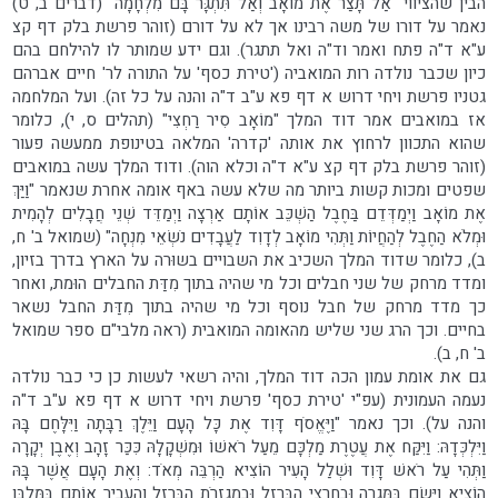
הבין שהציווי "אַל תָּצַר אֶת מוֹאָב וְאַל תִּתְגָּר בָּם מִלְחָמָה" (דברים ב, ט)
נאמר על דורו של משה רבינו אך לא על דורם (זוהר פרשת בלק דף קצ
ע"א ד"ה פתח ואמר וד"ה ואל תתגר). וגם ידע שמותר לו להילחם בהם
כיון שכבר נולדה רות המואביה ('טירת כסף' על התורה לר' חיים אברהם
גטניו פרשת ויחי דרוש א דף פא ע"ב ד"ה והנה על כל זה). ועל המלחמה
אז במואבים אמר דוד המלך "מוֹאָב סִיר רַחְצִי" (תהלים ס, י), כלומר
שהוא התכוון לרחוץ את אותה 'קדרה' המלאה בטינופת ממעשה פעור
(זוהר פרשת בלק דף קצ ע"א ד"ה וכלא הוה). ודוד המלך עשה במואבים
שפטים ומכות קשות ביותר מה שלא עשה באף אומה אחרת שנאמר "וַיַּךְ
אֶת מוֹאָב וַיְמַדְּדֵם בַּחֶבֶל הַשְׁכֵּב אוֹתָם אַרְצָה וַיְמַדֵּד שְׁנֵי חֲבָלִים לְהָמִית
וּמְלֹא הַחֶבֶל לְהַחֲיוֹת וַתְּהִי מוֹאָב לְדָוִד לַעֲבָדִים נֹשְׂאֵי מִנְחָה" (שמואל ב' ח,
ב), כלומר שדוד המלך השכיב את השבויים בשוּרה על הארץ בדרך בזיון,
ומדד מרחק של שני חבלים וכל מי שהיה בתוך מִדַּת החבלים הוּמת, ואחר
כך מדד מרחק של חבל נוסף וכל מי שהיה בתוך מִדַּת החבל נשאר
בחיים. וכך הרג שני שליש מהאומה המואבית (ראה מלבי"ם ספר שמואל
ב' ח, ב).
גם את אומת עמון הכה דוד המלך, והיה רשאי לעשות כן כי כבר נולדה
נעמה העמונית (עפ"י 'טירת כסף' פרשת ויחי דרוש א דף פא ע"ב ד"ה
והנה על). וכך נאמר "וַיֶּאֱסֹף דָּוִד אֶת כָּל הָעָם וַיֵּלֶךְ רַבָּתָה וַיִּלָּחֶם בָּהּ
וַיִּלְכְּדָהּ: וַיִּקַּח אֶת עֲטֶרֶת מַלְכָּם מֵעַל רֹאשׁוֹ וּמִשְׁקָלָהּ כִּכַּר זָהָב וְאֶבֶן יְקָרָה
וַתְּהִי עַל רֹאשׁ דָּוִד וּשְׁלַל הָעִיר הוֹצִיא הַרְבֵּה מְאֹד: וְאֶת הָעָם אֲשֶׁר בָּהּ
הוֹצִיא וַיָּשֶׂם בַּמְּגֵרָה וּבַחֲרִצֵי הַבַּרְזֶל וּבְמַגְזְרֹת הַבַּרְזֶל וְהֶעֱבִיר אוֹתָם בַּמַּלְבֵּן