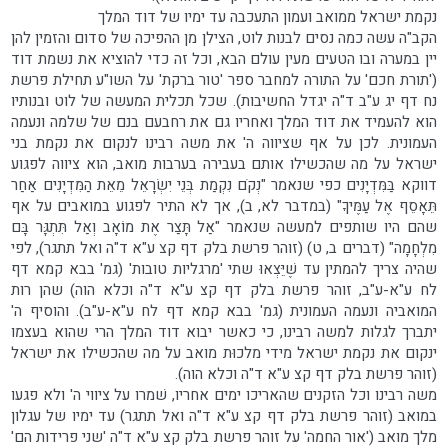
נקמת ישראל ממואב ועמון התעכבה עד ימיו של דוד המלך
הקב"ה עשה כמה נסים לבנות לוט, הצילן מן ההפיכה של סדום והזמין להן
יין במערה ובו הטעים מעין עולם הבא, וכל זה כדי להוציא את נשמת דוד
('תורת חכם' על התורה למחבר ספר 'טור ברקת' על השו"ע תחילת פרשת
נח דף יג ע"ב ד"ה יגדל החשיבות). שכל תכלית המעשה של לוט ובנותיו
הוא להעמיד את דוד המלך ואחריו גם את רחבעם בנם של שלמה ונעמה
העמונית. לכן על אף שציווה ה' את משה רבינו לנקום את נקמת בני
ישראל על מה שהכשילו אותם בעבירה בערבות מואב, הוא ציווה לפגוע
דווקא בַּמִּדְיָנִים כפי שנאמר "נְקֹם נִקְמַת בְּנֵי יִשְׂרָאֵל מֵאֵת הַמִּדְיָנִים אַחַר
תֵּאָסֵף אֶל עַמֶּיךָ" (במדבר לא, ב), אך לא התיר לפגוע במואבים על אף
שהם היו שותפים למעשה שנאמר "אַל תָּצַר אֶת מוֹאָב וְאַל תִּתְגָּר בָּם
מִלְחָמָה" (דברים ב, ט) (זוהר פרשת בלק דף קצ ע"א ד"ה ואל תתגר), לפי
שהיה צריך להמתין עד שֶׁיֵּצְאוּ שתי 'מרגליות טובות' (גמ' בבא קמא דף
לח ע"א-ע"ב, זוהר פרשת בלק דף קצ ע"א ד"ה וכלא הוה) שהן רות
המואביה ונעמה העמונית (גמ' בבא קמא דף לח ע"א-ע"ב). והוסיף ה'
יתברך לגלות למשה רבינו, כי כאשר יבוא דוד המלך הרי שהוא בעצמו
ינקום את נקמת ישראל מידי מלכוּת מואב על מה שהכשילו את ישראל
(זוהר פרשת בלק דף קצ ע"א ד"ה וכלא הוה).
משה רבינו וכל הזקנים שהאריכו ימים אחריו, שׁמרו על ציווי ה' ולא פגעו
במואב (זוהר פרשת בלק דף קצ ע"א ד"ה ואל תתגר) עד ימיו של עגלון
מלך מואב ('אור החמה' על זוהר פרשת בלק קצ ע"א ד"ה 'שני פרידות הם'