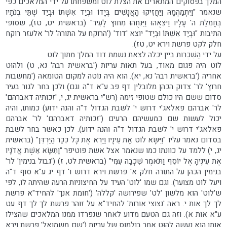
המלך בפסוקים המתארים את הצלת לוט ומשפחתו על ידי המלאכים כפי
שנאמר "וַיִּתְמַהְמָהּ וַיַּחֲזִיקוּ הָאֲנָשִׁים בְּיָדוֹ וּבְיַד אִשְׁתּוֹ וּבְיַד שְׁתֵּי בְנֹתָיו
בְּחֶמְלַת ה' עָלָיו וַיֹּצִאֻהוּ וַיַּנִּחֻהוּ מִחוּץ לָעִיר" (בראשית יט, טז), שסופי
התיבות "וּבְיַד אִשְׁתּוֹ וּבְיַד" יוצא 'דוד' ('הרוקח על התורה' לר' אלעזר רוקח
חלק לקט פרשת וירא יט, טז).
על ידי הַשִּׁכְרוּת ביין יכלה לצאת נשמת דוד המלך מתוך לוט
לוט היה פגום מאוד, בעל תאות עריות ('בראשית רבה' נא, ט) ולהוּט
אחריה ('בראשית רבה' נא, יא). הוא היה נוֹטה למקום הטומאה ('מחשבות
חרוץ' לר' צדוק הכהן מלובלין דף פב ע"א ד"ה וגם) ולכן בחר לגור בעיר
סדום ששם היו כולם שטופי זימה (רש"י בראשית יג, י, 'זכותיה דאברהם'
לר' אברהם פאלאג'י דרוש י' לשבת הגדול ד"ה והנה ידוע) כמותו, והיה
יכול לעשות שם כמעשיהם הרעים ('זכותיה דאברהם' לר' אברהם
פאלאג'י דרוש י' לשבת הגדול ד"ה והנה ידוע). לכן כאשר בחר לשבת
בסדום נאמר עליו "וַיִּשָּׂא לוֹט אֶת עֵינָיו וַיַּרְא אֶת כָּל כִּכַּר הַיַּרְדֵּן" (בראשית
יג, י) ללמד על כוונתו כמו שנאמר אצל אשת פוטיפר "וַתִּשָּׂא אֵשֶׁת אֲדֹנָיו
אֶת עֵינֶיהָ אֶל יוֹסֵף וַתֹּאמֶר שִׁכְבָה עִמִּי" (בראשית לט, ז) ('גבול בנימין' לר'
בנימין הכהן על התורה חלק א' פרשת וירא דרוש ו' דף יג ע"א סוף ד"ה
ויעל לוט מצוער). וגם שמו 'לוט' העיד על החיצוניות הרעה שהיתה לו, לפי
ש'לוט' הוא מלשון 'לט' שפירושה 'קללה' ('חומת אנך' להחיד"א פרשת
לך לך אות י. ראה 'נצוצי אורות' להחיד"א על זוהר פרשת לך לך דף עט
ע"א אות א). וזה גם הטעם מדוע לאחר שנפרדו ממנו המלאכים שהצילו
אותו הוא נעשה להוּט אחר בולמוס של עריות ('שם משמואל' פרשת וירא