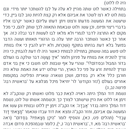
היה לו ללוט).
בתחילה כאשר לוט שתה מהיין לא עלה על לִבּוֹ להשתכר יותר מידי. וגם
בנות לוט לא רצו לשכר את אביהם אלא רק קצת להיות טוב לִבּוֹ ביין, כדי
שיעשה את המעשה מדעתוֹ ורצונו ויתן דעתו עליהם כאשר יקרבו אליו
בדברי ריצוי ופיוס, וכן עשו. ולוט שבאמת התאווה לכך שתק להם, כי מכל
מקום לא התרצה לדבר לגמרי ולא מלאו לבו לעשות דבר נבלה כזה. אך
אחר כך כאשר השתכר הרבה יותר עלה בו הרהורי תאוותו ועשה הדבר
בפועל בלא דעת בהיותו בתוקף הַשִּׁכְרוּת, ולא ידע להבין כי אלו בנותיו.
לוט פשע במה ששתק בתחילה לבנותיו כאשר היה לו דעת להבחין, כי היה
צריך להוכיח את בנותיו על פניהן ולומר "איך נַעֲשֶׂה דבר שלקה בו העולם
בדוֹר המבוּל ובסדוֹם?!". שהרי על אף שבנות לוט חשבו כי אין בני אדם
וצריך להחיות זרע על פני כל הארץ, הרי שלוט ידע את האמת שלא היה
חורבן כלל אלא רק בסדום, ושכן נשארה שארית הפליטה במקומות
אחרים בעולם ('נזר הקודש' לר' יחיאל מיכל מגלוגא על 'בראשית רבה'
פרשה נב, ג).
נשמת דוד המלך היתה ראויה לצאת כבר מלוט ואשתו רק שהקב"ה לא
זימן אז ללוט את היין שישתכר לצורך כך. וכשמתה אשתו של לוט, נשמת
דוד המלך היתה בגדר 'אֲבֵדָה'. אז הקב"ה זימן יין ללוט ובנותיו והן עשו את
המעשה עם אביהם, וחזר הקב"ה ומצא את דוד עבדו שנאמר "מָצָאתִי דָּוִד
עַבְדִּי" (תהלים פט, כא), והוסיף לומר "הֵיכָן מְצָאתִיו? בִּסְדוֹם" (ראה
'בראשית רבה' מא, ד, 'בראשית רבה' נ, י), כלומר שבמהפכת סדום אבדה