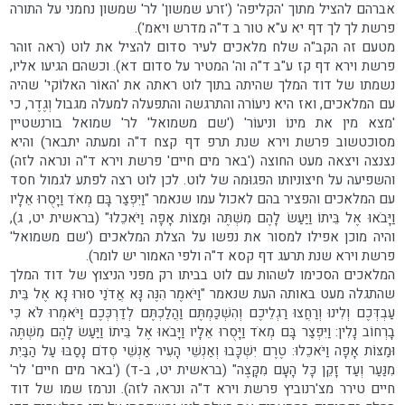
אברהם להציל מתוך 'הקליפה' ('זרע שמשון' לר' שמשון נחמני על התורה
פרשת לך לך דף יא ע"א טור ב ד"ה מדרש ויאמ').
מטעם זה הקב"ה שלח מלאכים לעיר סדום להציל את לוט (ראה זוהר
פרשת וירא דף קז ע"ב ד"ה וה' המטיר על סדום דא). וכשהם הגיעו אליו,
נשמתו של דוד המלך שהיתה בתוך לוט ראתה את 'האוֹר האלוֹקי' שהיה
עם המלאכים, ואז היא ניעוֹרה והתרגשה והתפעלה למעלה מגבול וְגֶדֶר, כי
'מצא מין את מינוֹ וניעוֹר' ('שם משמואל' לר' שמואל בורנשטיין
מסוכטשוב פרשת וירא שנת תרפ דף קצח ד"ה ומעתה יתבאר) והיא
נצנצה ויצאה מעט החוצה ('באר מים חיים' פרשת וירא ד"ה ונראה לזה)
והשפיעה על חיצוניותו הפגוּמה של לוט. לכן לוט רצה לפתע לגמול חסד
עם המלאכים והפציר בהם לאכול עמו שנאמר "וַיִּפְצַר בָּם מְאֹד וַיָּסֻרוּ אֵלָיו
וַיָּבֹאוּ אֶל בֵּיתוֹ וַיַּעַשׂ לָהֶם מִשְׁתֶּה וּמַצּוֹת אָפָה וַיֹּאכֵלוּ" (בראשית יט, ג),
והיה מוכן אפילו למסור את נפשו על הצלת המלאכים ('שם משמואל'
פרשת וירא שנת תרעג דף קסא ד"ה ולפי האמור יש לומר).
המלאכים הסכימו לשהות עם לוט בביתו רק מפני הניצוץ של דוד המלך
שהתגלה מעט באותה העת שנאמר "וַיֹּאמֶר הִנֶּה נָּא אֲדֹנַי סוּרוּ נָא אֶל בֵּית
עַבְדְּכֶם וְלִינוּ וְרַחֲצוּ רַגְלֵיכֶם וְהִשְׁכַּמְתֶּם וַהֲלַכְתֶּם לְדַרְכְּכֶם וַיֹּאמְרוּ לֹּא כִּי
בָרְחוֹב נָלִין: וַיִּפְצַר בָּם מְאֹד וַיָּסֻרוּ אֵלָיו וַיָּבֹאוּ אֶל בֵּיתוֹ וַיַּעַשׂ לָהֶם מִשְׁתֶּה
וּמַצּוֹת אָפָה וַיֹּאכֵלוּ: טֶרֶם יִשְׁכָּבוּ וְאַנְשֵׁי הָעִיר אַנְשֵׁי סְדֹם נָסַבּוּ עַל הַבַּיִת
מִנַּעַר וְעַד זָקֵן כָּל הָעָם מִקָּצֶה" (בראשית יט, ב-ד) ('באר מים חיים' לר'
חיים טירר מצ'רנוביץ פרשת וירא ד"ה ונראה לזה). ונרמז שמו של דוד