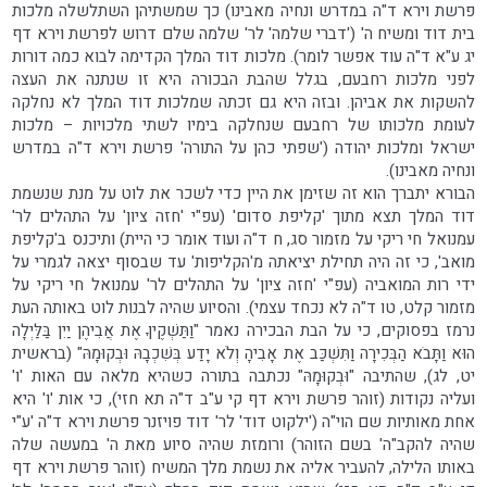
פרשת וירא ד"ה במדרש ונחיה מאבינו) כך שמשתיהן השתלשלה מלכות
בית דוד ומשיח ה' ('דברי שלמה' לר' שלמה שלם דרוש לפרשת וירא דף
יג ע"א ד"ה עוד אפשר לומר). מלכות דוד המלך הקדימה לבוא כמה דורות
לפני מלכות רחבעם, בגלל שהבת הבכורה היא זו שנתנה את העצה
להשקות את אביהן. ובזה היא גם זכתה שמלכות דוד המלך לא נחלקה
לעומת מלכותו של רחבעם שנחלקה בימיו לשתי מלכויות – מלכות
ישראל ומלכות יהודה ('שפתי כהן על התורה' פרשת וירא ד"ה במדרש
ונחיה מאבינו).
הבורא יתברך הוא זה שזימן את היין כדי לשכר את לוט על מנת שנשמת
דוד המלך תצא מתוך 'קליפת סדום' (עפ"י 'חזה ציון' על התהלים לר'
עמנואל חי ריקי על מזמור סג, ח ד"ה ועוד אומר כי היית) ותיכנס ב'קליפת
מואב', כי זה היה תחילת יציאתה מ'הקליפות' עד שבסוף יצאה לגמרי על
ידי רות המואביה (עפ"י 'חזה ציון' על התהלים לר' עמנואל חי ריקי על
מזמור קלט, טו ד"ה לא נכחד עצמי). והסיוע שהיה לבנות לוט באותה העת
נרמז בפסוקים, כי על הבת הבכירה נאמר "וַתַּשְׁקֶיןָ אֶת אֲבִיהֶן יַיִן בַּלַּיְלָה
הוּא וַתָּבֹא הַבְּכִירָה וַתִּשְׁכַּב אֶת אָבִיהָ וְלֹא יָדַע בְּשִׁכְבָהּ וּבְקוּמָהּ" (בראשית
יט, לג), שהתיבה "וּבְקוּמָהּ" נכתבה בתורה כשהיא מלאה עם האות 'ו'
ועליה נקודות (זוהר פרשת וירא דף קי ע"ב ד"ה תא חזי), כי אות 'ו' היא
אחת מאותיות שם הוי"ה ('ילקוט דוד' לר' דוד פויזנר פרשת וירא ד"ה 'ע"י
שהיה להקב"ה' בשם הזוהר) ורומזת שהיה סיוע מאת ה' במעשה שלה
באותו הלילה, להעביר אליה את נשמת מלך המשיח (זוהר פרשת וירא דף