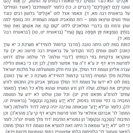
"אֹהָלִים" הוא כנגד 'הנשים' כפי שאמרו רבותינו על הפסוק "לֵךְ אֱמֹר לָהֶם
שׁוּבוּ לָכֶם לְאָהֳלֵיכֶם" (דברים ה, כז) כלומר 'לנשותיכם' ('אשד הנחלים'
על בראשית רבה מא, ד). ונאמר אצל לוט "אֹהָלִים" בלשון רבים כנגד
שתי נשים שיצאו ממנו – רות המואביה ונעמה העמונית. וזה בנוסף למה
שהן נרמזו גם בדברי המלאכים ללוט "קוּם קַח אֶת אִשְׁתְּךָ וְאֶת שְׁתֵּי
בְנֹתֶיךָ הַנִּמְצָאֹת פֶּן תִּסָּפֶה בַּעֲוֹן הָעִיר" (בראשית יט, טו) ('בראשית רבה'
מא, ד).
כוונת בנות לוט היתה טובה ('מדבר קדמות' להחיד"א מערכת כ יא ערך
כוונה) לשם שמים ('נזר הקודש' על בראשית רבה פרשה נא, יג) עד
שנקראו צדקניות בפי רבותינו ('דברי שלמה' לר' שלמה שלם דרוש
לפרשת וירא דף יג ע"א ד"ה עוד אפשר לומר), לכן זכו כי באותו הלילה
עברה אליהן נשמת דוד המלך, והן נהיו חלק משושלתה של מלכות ישראל
ומלכות מלך המשיח ('מדבר קדמות' להחיד"א מערכת כ יא ערך כוונה).
בנות לוט לא ידעו על נשמת דוד המלך שבתוך אביהן ורק התכוונו לזרע
שיקיים את העולם, ועלה להן זרע המשיח שהוא מְלֹא כל הארץ ('מאמר
עתים' להרמ"ע מפאנו פרק יט). וכל שכן שלוט לא ידע על הנשמה
החבוּיה בו כפי שנרמז בפסוק "וְלֹא יָדַע בְּשִׁכְבָהּ וּבְקוּמָהּ" (בראשית יט,
לה), כלומר ש"לֹא יָדַע" שבאותה שכיבה יהיה קימה לדוד ולשלמה ('אור
החמה' לר' אברהם אזולאי על זוהר פרשת ויקרא דף קי ע"ב מהרא"ג). וכן
התיבות "בְּשִׁכְבָהּ וּבְקוּמָהּ" הן גמטריא התיבות 'דוד מלך משיח יהו"ה', לומר
כי לוט "לֹא יָדַע" שמאת ה' היתה זאת להוציא את נשמת דוד המלך מתוכו
('מאור ושמש' לר' קלונימוס קלמן אפשטיין בסוף השמטות פרשת וירא).