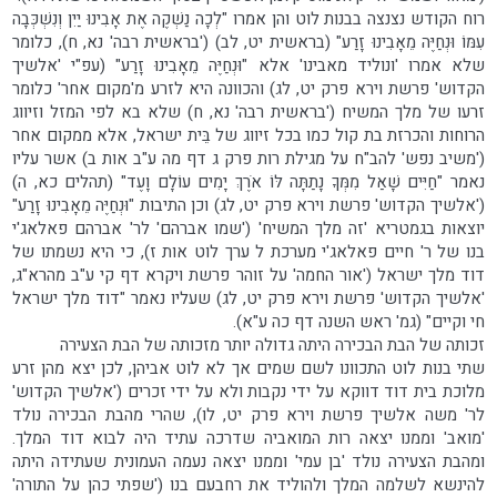
רוח הקודש נצנצה בבנות לוט והן אמרו "לְכָה נַשְׁקֶה אֶת אָבִינוּ יַיִן וְנִשְׁכְּבָה
עִמּוֹ וּנְחַיֶּה מֵאָבִינוּ זָרַע" (בראשית יט, לב) ('בראשית רבה' נא, ח), כלומר
שלא אמרו 'ונוליד מאבינו' אלא "וּנְחַיֶּה מֵאָבִינוּ זָרַע" (עפ"י 'אלשיך
הקדוש' פרשת וירא פרק יט, לג) והכוונה היא לזרע מ'מקום אחר' כלומר
זרעו של מלך המשיח ('בראשית רבה' נא, ח) שלא בא לפי המזל וזיווג
הרוחות והכרזת בת קול כמו בכל זיווג של בֵּית ישראל, אלא ממקום אחר
('משיב נפש' להב"ח על מגילת רות פרק ג דף מה ע"ב אות ב) אשר עליו
נאמר "חַיִּים שָׁאַל מִמְּךָ נָתַתָּה לּוֹ אֹרֶךְ יָמִים עוֹלָם וָעֶד" (תהלים כא, ה)
('אלשיך הקדוש' פרשת וירא פרק יט, לג) וכן התיבות "וּנְחַיֶּה מֵאָבִינוּ זָרַע"
יוצאות בגמטריא 'זה מלך המשיח' ('שמו אברהם' לר' אברהם פאלאג'י
בנו של ר' חיים פאלאג'י מערכת ל ערך לוט אות ז), כי היא נשמתו של
דוד מלך ישראל ('אור החמה' על זוהר פרשת ויקרא דף קי ע"ב מהרא"ג,
'אלשיך הקדוש' פרשת וירא פרק יט, לג) שעליו נאמר "דוד מלך ישראל
חי וקיים" (גמ' ראש השנה דף כה ע"א).
זכותה של הבת הבכירה היתה גדולה יותר מזכותה של הבת הצעירה
שתי בנות לוט התכוונו לשם שמים אך לא לוט אביהן, לכן יצא מהן זרע
מלוכת בית דוד דווקא על ידי נקבות ולא על ידי זכרים ('אלשיך הקדוש'
לר' משה אלשיך פרשת וירא פרק יט, לו), שהרי מהבת הבכירה נולד
'מואב' וממנו יצאה רות המואביה שדרכה עתיד היה לבוא דוד המלך.
ומהבת הצעירה נולד 'בן עמי' וממנו יצאה נעמה העמונית שעתידה היתה
להינשא לשלמה המלך ולהוליד את רחבעם בנו ('שפתי כהן על התורה'