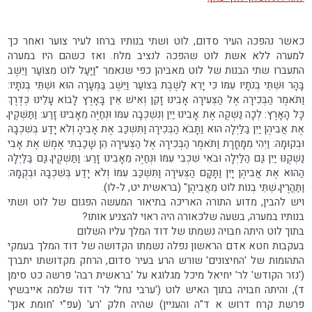
כאשר נהפכה העיר סדום, לוט ושתי בנותיו ברחו לעיר צוער ואחר כך
למערה ללא אשת לוט שהפכה לנציב מלח. ואז כשהם היו במערה
התעברו שתי הבנות של לוט מאביהן כפי שנאמר "וַיַּעַל לוֹט מִצּוֹעַר וַיֵּשֶׁב
בָּהָר וּשְׁתֵּי בְנֹתָיו עִמּוֹ כִּי יָרֵא לָשֶׁבֶת בְּצוֹעַר וַיֵּשֶׁב בַּמְּעָרָה הוּא וּשְׁתֵּי בְנֹתָיו:
וַתֹּאמֶר הַבְּכִירָה אֶל הַצְּעִירָה אָבִינוּ זָקֵן וְאִישׁ אֵין בָּאָרֶץ לָבוֹא עָלֵינוּ כְּדֶרֶךְ
כָּל הָאָרֶץ: לְכָה נַשְׁקֶה אֶת אָבִינוּ יַיִן וְנִשְׁכְּבָה עִמּוֹ וּנְחַיֶּה מֵאָבִינוּ זָרַע: וַתַּשְׁקֶיןָ
אֶת אֲבִיהֶן יַיִן בַּלַּיְלָה הוּא וַתָּבֹא הַבְּכִירָה וַתִּשְׁכַּב אֶת אָבִיהָ וְלֹא יָדַע בְּשִׁכְבָהּ
וּבְקוּמָהּ: וַיְהִי מִמָּחֳרָת וַתֹּאמֶר הַבְּכִירָה אֶל הַצְּעִירָה הֵן שָׁכַבְתִּי אֶמֶשׁ אֶת אָבִי
נַשְׁקֶנּוּ יַיִן גַּם הַלַּיְלָה וּבֹאִי שִׁכְבִי עִמּוֹ וּנְחַיֶּה מֵאָבִינוּ זָרַע: וַתַּשְׁקֶיןָ גַּם בַּלַּיְלָה
הַהוּא אֶת אֲבִיהֶן יָיִן וַתָּקָם הַצְּעִירָה וַתִּשְׁכַּב עִמּוֹ וְלֹא יָדַע בְּשִׁכְבָהּ וּבְקֻמָהּ:
וַתַּהֲרֶיןָ שְׁתֵּי בְנוֹת לוֹט מֵאֲבִיהֶן" (בראשית יט, ל-לו).
ויש להבין, מדוע התורה האריכה בתיאור המעשה הפגום של לוט ושתי
בנותיו במערה, בשעה שלכאורה היה ראוי להצניע אותו?
בתוך לוט היתה חבויה נשמתו של דוד המלך עליו השלום
בעקבות חטא אדם הראשון נפלה נשמתו הקדושה של דוד המלך בעמקי
התהומות של 'החיצונים' שורש הרע בעיר סדום, הרחק מקדושתו יתברך
('נזר הקודש' לר' יחיאל מיכל מגלוגא על 'בראשית רבה' פרשה כט סימן
ד), והיתה חבויה בתוך האיש לוט ('ערבי נחל' לר' דוד שלמה אייבשיץ
פרשת קרח דרוש א ד"ה והעניין) שהיה חלק 'רע' (עפ"י 'חומת אנך'