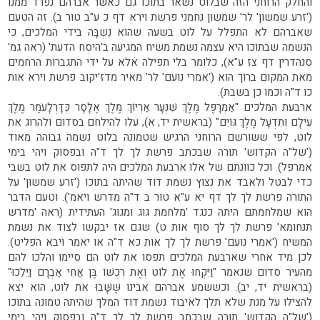
והחלק הרוחני הזה שבלוט נשאר בתוכו גם כאשר אברהם נפרד ממנו
('זרע שמשון' לר' שמשון נחמני פרשת וירא דף כ ע"ב טור ב). זה הטעם
שאברהם לא התפלל על לוט בשעה שהוא נִשְׁבָּה בידי המלכים, כי
הנשמה שבתוכו היא עצמה נשמת משיח המגיעה ב'היסח הדעת' (ראה גמ'
סנהדרין דף צז ע"א), כלומר בלי תפילה אלא על ידי התגברות הרחמים
מאת המקום ברוך הוא ('אמרי נועם' לר' מאיר מדז'יקוב פרשת וירא אות
כו ד"ה וכמו כן בשבת).
ארבעת המלכים "אַמְרָפֶל מֶלֶךְ שִׁנְעָר אַרְיוֹךְ מֶלֶךְ אֶלָּסָר כְּדָרְלָעֹמֶר מֶלֶךְ
עֵילָם וְתִדְעָל מֶלֶךְ גּוֹיִם" (בראשית יד, א), עלו להילחם בסדום ולהרוג את
לוט, לפי ששורשם הרוחני הרגיש שטמונה בלוט נשמה גבוהה מאוד
('של"ה הקדוש' תורה שבכתב פרשת לך לך ד"ה ובפסוק ויהי בימי
אמרפל). וכל כוונתם של אלו ארבעת המלכים היה לתפוס את לוט בשבי
כדי לבטל ולאבד את נצוץ נשמת דוד שהיתה בתוכו ('זרע שמשון' על
התורה פרשת לך לך דף יא ע"א טור ב ד"ה מדרש ויאמ'). וטעם הדבר
הוא שמלחמתם היתה כנגד 'מלחמת גוג ומגוג' העתידית (ראה 'מדרש
תנחומא' פרשת לך לך סוף אות ט) שגם אז יבקשו לצוד את נשמת
המשיח ('אמרי נועם' פרשת לך לך אות כא ד"ה או יאמר ויבא הפליט).
לכן מיד אחרי שארבעת המלכים תפסו את לוט הם סיימו והלכו להם
מהעיר סדום שנאמר "וַיִּקְחוּ אֶת לוֹט וְאֶת רְכֻשׁוֹ בֶּן אֲחִי אַבְרָם וַיֵּלֵכוּ"
(בראשית יד, יב). וכששמע אברהם אבינו שֶּׁשָּׁבוּ את לוט, הוא יצא
להצילו על מנת שלא תלך לאיבוד נשמת דוד המלך שהיתה טמונה בתוכו
('של"ה הקדוש' תורה שבכתב פרשת לך לך ד"ה ובפסוק ויהי בימי