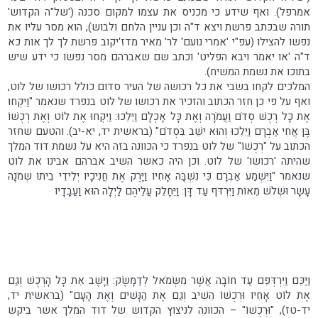
אמרפל). ואף שידע כי מכניס את עצמו למקום סכנה ('של"ה הקדוש'
תורה שבכתב פרשת ויצא ד"ה וכן עניין הלחם ולבוש), הוא מסר עליו את
נפשו להצילו (עפ"י 'אמרי נועם' לר' מאיר מדז'יקוב פרשת לך לך אות כא
ד"ה 'או יאמר ויבא הפליט' וכתב שם שאברהם מסר נפשו כי ידע שיש
בתוכו את נשמת המשיח).
המלכים לקחו בשבי את כל רכושה של העיר סדום כולל רכושו של לוט,
ואף על פי כן חזר הכתוב והזכיר את רכושו של לוט בנפרד שנאמר "וַיִּקְחוּ
אֶת כָּל רְכֻשׁ סְדֹם וַעֲמֹרָה וְאֶת כָּל אָכְלָם וַיֵּלֵכוּ: וַיִּקְחוּ אֶת לוֹט וְאֶת רְכֻשׁוֹ
בֶּן אֲחִי אַבְרָם וַיֵּלֵכוּ וְהוּא ישֵׁב בִּסְדֹם" (בראשית יד, יא-יב). והטעם שחזר
הכתוב על "רְכֻשׁוֹ" של לוט בנפרד כי הכוונה בזה היא על נשמת דוד המלך
שהיתה 'רכושו' של לוט. וכן היה כאשר השיב אברהם אבינו את לוט
שנאמר "וַיִּשְׁמַע אַבְרָם כִּי נִשְׁבָּה אָחִיו וַיָּרֶק אֶת חֲנִיכָיו יְלִידֵי בֵיתוֹ שְׁמֹנָה
עָשָׂר וּשְׁלֹשׁ מֵאוֹת וַיִּרְדֹּף עַד דָּן: וַיֵּחָלֵק עֲלֵיהֶם לַיְלָה הוּא וַעֲבָדָיו
וַיַּכֵּם וַיִּרְדְּפֵם עַד חוֹבָה אֲשֶׁר מִשְּׂמֹאל לְדַמָּשֶׂק: וַיָּשֶׁב אֵת כָּל הָרְכֻשׁ וְגַם
אֶת לוֹט אָחִיו וּרְכֻשׁוֹ הֵשִׁיב וְגַם אֶת הַנָּשִׁים וְאֶת הָעָם" (בראשית יד,
יד-טז), "וּרְכֻשׁוֹ" – הכוונה לניצוץ הקדוש של דוד המלך אשר ביקש