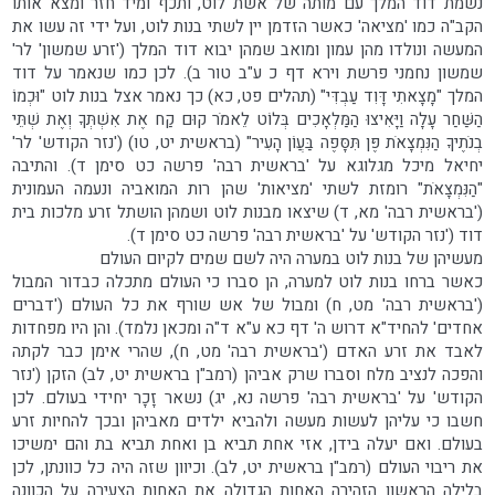
נשמת דוד המלך עם מותה של אשת לוט, ותכף ומיד חזר ומצא אותו
הקב"ה כמו 'מציאה' כאשר הזדמן יין לשתי בנות לוט, ועל ידי זה עשו את
המעשה ונולדו מהן עמון ומואב שמהן יבוא דוד המלך ('זרע שמשון' לר'
שמשון נחמני פרשת וירא דף כ ע"ב טור ב). לכן כמו שנאמר על דוד
המלך "מָצָאתִי דָּוִד עַבְדִּי" (תהלים פט, כא) כך נאמר אצל בנות לוט "וּכְמוֹ
הַשַּׁחַר עָלָה וַיָּאִיצוּ הַמַּלְאָכִים בְּלוֹט לֵאמֹר קוּם קַח אֶת אִשְׁתְּךָ וְאֶת שְׁתֵּי
בְנֹתֶיךָ הַנִּמְצָאֹת פֶּן תִּסָּפֶה בַּעֲוֹן הָעִיר" (בראשית יט, טו) ('נזר הקודש' לר'
יחיאל מיכל מגלוגא על 'בראשית רבה' פרשה כט סימן ד). והתיבה
"הַנִּמְצָאֹת" רומזת לשתי 'מציאות' שהן רות המואביה ונעמה העמונית
('בראשית רבה' מא, ד) שיצאו מבנות לוט ושמהן הושתל זרע מלכות בית
דוד ('נזר הקודש' על 'בראשית רבה' פרשה כט סימן ד).
מעשיהן של בנות לוט במערה היה לשם שמים לקיום העולם
כאשר ברחו בנות לוט למערה, הן סברו כי העולם מתכלה כבדור המבול
('בראשית רבה' מט, ח) ומבול של אש שורף את כל העולם ('דברים
אחדים' להחיד"א דרוש ה' דף כא ע"א ד"ה ומכאן נלמד). והן היו מפחדות
לאבד את זרע האדם ('בראשית רבה' מט, ח), שהרי אימן כבר לקתה
והפכה לנציב מלח וסברו שרק אביהן (רמב"ן בראשית יט, לב) הזקן ('נזר
הקודש' על 'בראשית רבה' פרשה נא, יג) נשאר זָכָר יחידי בעולם. לכן
חשבו כי עליהן לעשות מעשה ולהביא ילדים מאביהן ובכך להחיות זרע
בעולם. ואם יעלה בידן, אזי אחת תביא בן ואחת תביא בת והם ימשיכו
את ריבוי העולם (רמב"ן בראשית יט, לב). וכיוון שזה היה כל כוונתן, לכן
בלילה הראשון הזהירה האחות הגדולה את האחות הצעירה על הכוונה