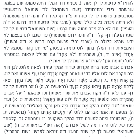
להחיד"א פרשת לך לך אות י). נשמת דוד המלך היתה טמונה שם בעוֹמק
שבעוֹמק בידי 'החיצונים' ('שם משמואל' לר' שמואל בורנשטיין
מסוכטשוב פרשת לך לך שנת תרע"ח דף קלד ד"ה והנה ידוע שנשמות)
ולא היתה ניכרת בלוט כלל ועיקר ('ערבי נחל' פרשת קרח דרוש א ד"ה
והעניין). וגם לא היה ניכר ממנה שום הֶרְגֵּשׁ ('שם משמואל' פרשת לך לך
שנת תרע"ח דף קלד ד"ה והנה ידוע שנשמות) עד שגם לוט בעצמו לא
ידע שהיא כלולה בו ('ערבי נחל' פרשת קרח דרוש א ד"ה והעניין).
והימצאות דוד המלך בתוך לוט נרמזה בפסוק "מִי יִתֵּן טָהוֹר מִטָּמֵא לֹא
אֶחָד" (איוב יד, ד), שהתיבות "לֹא אֶחָד" עם הכולל יוצאות בגמטריא
'לוט' ('חומת אנך' להחיד"א פרשת לך לך אות י).
אברהם אבינו צפה ברוח הקודש שדוד המלך עתיד לצאת מלוט, לכן הוא
היה מקרב את לוט אליו כפי שנאמר "וַיִּקַּח אַבְרָם אֶת שָׂרַי אִשְׁתּוֹ וְאֶת לוֹט
בֶּן אָחִיו וְאֶת כָּל רְכוּשָׁם אֲשֶׁר רָכָשׁוּ וְאֶת הַנֶּפֶשׁ אֲשֶׁר עָשׂוּ בְחָרָן וַיֵּצְאוּ
לָלֶכֶת אַרְצָה כְּנַעַן וַיָּבֹאוּ אַרְצָה כְּנָעַן" (בראשית יב, ה) (זוהר פרשת לך לך
דף עט ע"א ד"ה ויקח אברם את שרי אשתו) וכן שנאמר "וַיַּעַל אַבְרָם
מִמִּצְרַיִם הוּא וְאִשְׁתּוֹ וְכָל אֲשֶׁר לוֹ וְלוֹט עִמּוֹ הַנֶּגְבָּה" (בראשית יג, א) ועוד
שנאמר "וְגַם לְלוֹט הַהֹלֵךְ אֶת אַבְרָם הָיָה צֹאן וּבָקָר וְאֹהָלִים" (בראשית יג,
ה). מטעם זה אמר אברהם ללוט "כִּי אֲנָשִׁים אַחִים אֲנָחְנוּ" (בראשית יג,
ח), כשכוונתו היתה לנשמת דוד המלך השקועה בו. ומחמתה גם קלסתר
פניו של לוט היה דומה לשל אברהם (ראה רש"י בראשית יג, ח) ('שם
משמואל' פרשת לך לך שנת תרע"ו ד"ה 'ונראה לפרש' בשם המהר"ל).