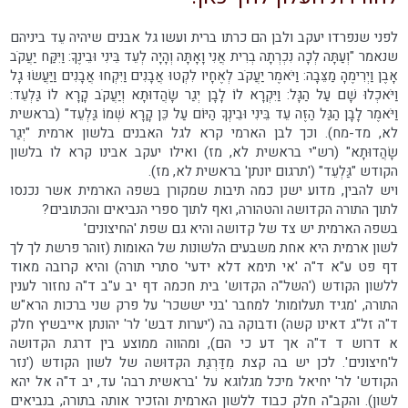
לפני שנפרדו יעקב ולבן הם כרתו ברית ועשו גל אבנים שיהיה עֵד ביניהם
שנאמר "וְעַתָּה לְכָה נִכְרְתָה בְרִית אֲנִי וָאָתָּה וְהָיָה לְעֵד בֵּינִי וּבֵינֶךָ: וַיִּקַּח יַעֲקֹב
אָבֶן וַיְרִימֶהָ מַצֵּבָה: וַיֹּאמֶר יַעֲקֹב לְאֶחָיו לִקְטוּ אֲבָנִים וַיִּקְחוּ אֲבָנִים וַיַּעֲשׂוּ גָל
וַיֹּאכְלוּ שָׁם עַל הַגָּל: וַיִּקְרָא לוֹ לָבָן יְגַר שָׂהֲדוּתָא וְיַעֲקֹב קָרָא לוֹ גַּלְעֵד:
וַיֹּאמֶר לָבָן הַגַּל הַזֶּה עֵד בֵּינִי וּבֵינְךָ הַיּוֹם עַל כֵּן קָרָא שְׁמוֹ גַּלְעֵד" (בראשית
לא, מד-מח). וכך לבן הארמי קרא לגל האבנים בלשון ארמית "יְגַר
שָׂהֲדוּתָא" (רש"י בראשית לא, מז) ואילו יעקב אבינו קרא לו בלשון
הקודש "גַּלְעֵד" ('תרגום יונתן' בראשית לא, מז).
ויש להבין, מדוע ישנן כמה תיבות שמקורן בשפה הארמית אשר נכנסו
לתוך התורה הקדושה והטהורה, ואף לתוך ספרי הנביאים והכתובים?
בשפה הארמית יש צד של קדושה והיא גם שפת 'החיצונים'
לשון ארמית היא אחת משבעים הלשונות של האומות (זוהר פרשת לך לך
דף פט ע"א ד"ה 'אי תימא דלא ידעי' סתרי תורה) והיא קרובה מאוד
ללשון הקודש ('השל"ה הקדוש' בית חכמה דף יב ע"ב ד"ה נחזור לענין
התורה, 'מגיד תעלומות' למחבר 'בני יששכר' על פרק שני ברכות הרא"ש
ד"ה זל"ג דאינו קשה) ודבוקה בה ('יערות דבש' לר' יהונתן אייבשיץ חלק
א דרוש ד ד"ה אך דע כי הם), ומהווה ממוצע בין דרגת הקדושה
ל'חיצונים'. לכן יש בה קצת מִדַּרְגַּת הקדוּשה של לשון הקודש ('נזר
הקודש' לר' יחיאל מיכל מגלוגא על 'בראשית רבה' עד, יב ד"ה אל יהא
לשון). והקב"ה חלק כבוד ללשון הארמית והזכיר אותה בתורה, בנביאים