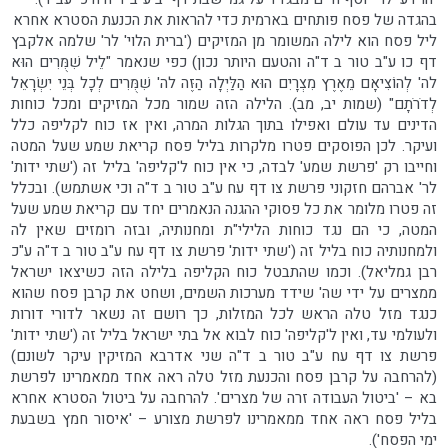
בהגדה של פסח פותחים בארמית כדי להראות את הכנעת הסטרא אחרא
ליל פסח הוא לילה המשומר מן המזיקים ('ברית הלוי' לר' שלמה אלקבץ
דף כו ע"ב טור ב ד"ה והטעם היותר נכון) כפי שנאמר "לֵיל שִׁמֻּרִים הוּא
לה' לְהוֹצִיאָם מֵאֶרֶץ מִצְרָיִם הוּא הַלַּיְלָה הַזֶּה לה' שִׁמֻּרִים לְכָל בְּנֵי יִשְׂרָאֵל
לְדֹרֹתָם" (שמות יב, מב). הלילה הזה שמור מכל המזיקים ומכל כוחות
הדינים עד עולם ואפילו בתוך הגלות המרה, ואין אז כוח לקליפה כלל
ועיקר. לכן הפוסקים פטרו מלקרות בליל פסח קריאת שמע שעל המטה
וחייבו רק 'פרשת שמע' לבדה, כי אין כוח ל'קליפה' בליל זה ('שתי ידות'
לר' אברהם חזקוני פרשת צו דף עח ע"ב טור ב ד"ה וכי אשתמש). ובכלל
זה פטרו מלומר את כל פסוקי ההגנה הנאמרים יחד עם קריאת שמע שעל
המטה, כי הם נגד כוחות הלילי"ת ומחנותיה, ובזה רומזים שאין לה
ולמחנותיה כוח בליל זה ('שתי ידות' פרשת צו דף עח ע"ב טור ב ד"ה ע"כ
רבן גמליאל). וכמו שהתבטל כוח הקליפה בלילה הזה כשיצאו ישראל
ממצרים על ידי שה' שידד מערכות השמים, ושחט את קרבן פסח שהוא
כנגד מזל טלה הראש לכל המזלות, כך רושם זה נשאר לדורי דורות
ולעולמי עד, ואין ל'קליפה' כוח לבוא אל בתי ישראל בליל זה ('שתי ידות'
פרשת צו דף עח ע"ב טור ב ד"ה שני אדרבא המזיקין עיקר לשונם)
(להרחבה על קרבן פסח והכנעת מזל טלה ראה אחד ממאמרינו לפרשת
בא – 'ביטול העבודה זרה של מצרים'. להרחבה על ביטול הסטרא אחרא
בליל פסח ראה אחד ממאמרינו לפרשת מצורע – 'איסור חמץ בשבעת
ימי הפסח').