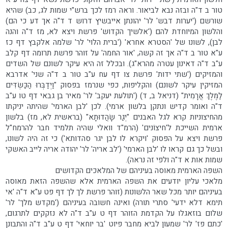
טור ב ד"ה ובזה נבא לביאור. וראה רמז לכך ברש"י שמות לג, כב) שהיא
שורשם ('יערות דבש' לר' יהונתן אייבשיץ דרוש ד ד"ה אך דע כי הם)
והלשון המיוחדת להם ('אלשיך הקדוש' פרשת ויצא לא, מז ד"ה והנה
לבן), לשונו של 'הסטרא אחרא' ('ברית הלוי' לר' שלמה אלקבץ דף כז
ע"א טור ב ד"ה אך זה קשה, 'אור החמה' על זוהר פרשת תרומה דף קלב
ע"ב ד"ה דאינון עטרה מהרא"ג). ובכלל זה היא עיקר לשונם של השדים
והמזיקים ('שתי ידות' פרשת צו דף עח ע"ב טור ב ד"ה שני' אדרבא
המזיקין עיקר לשונם) והקליפות, כפי שנרמז בפסוק "וַיְדַבְּרוּ הַכַּשְׂדִּים
לַמֶּלֶךְ אֲרָמִית" (דניאל ב, ד) ('תולעת יעקב' לר' מאיר בן גבאי דף טו ע"ב
ד"ה ואומר קדיש ונתקן בלשון ארמי). לכן 'לבן הארמי' שהיתה יניקתו
מהחיצוניות קרא לגל האבנים "יְגַר שָׂהֲדוּתָא" (בראשית לא, מז) בלשון
ארמית השייכת ל'חיצוֹנים' (הרמ"ד וואלי שהיה תלמיד חבר להרמח"ל
פרשת ויצא על הפסוק 'ויקרא לו לבן יגר סהדותא') כי זה היה לשונו,
ובשל כך גם קראו לו 'לבן הארמי' ('לב אריה' לר' יהודה אריה לייב האשקי
שמות אות א ד"ה ולפי זה נראה).
השפה הארמית מאוסה בעיניהם של המלאכים הקדושים
מלאכי עליון יודעים את השפה הארמית אלא שהשפה הזאת מאוסה
בעיניהם יותר מכל שאר הלשונות (זוהר פרשת לך לך דף פט ע"א ד"ה 'אי
תימא דלא ידעי' סתרי תורה) ואינה חשובה בעיניהם ('מקדש מלך' לר'
שלום בוזאגלו על הקדמת הזוהר דף ט ע"ב ד"ה לא נזקקים לתרגום,
'כתם פז' לר' שמעון לביא מחבר פיוט 'בר יוחאי' דף ט ע"ב ד"ה והתבונן