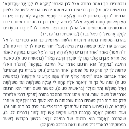
ובכתובים. כך נאמר בתורה אצל לבן הארמי "וַיִּקְרָא לוֹ לָבָן יְגַר שָׂהֲדוּתָא"
(בראשית לא, מז). וכן בנביאים במה שאמר ירמיהו הנביא לישראל בלשון
ארמית "כִּדְנָה תֵּאמְרוּן לְהוֹם אֱלָהַיָּא דִּי שְׁמַיָּא וְאַרְקָא לָא עֲבַדוּ יֵאבַדוּ
מֵאַרְעָא וּמִן תְּחוֹת שְׁמַיָּא אֵלֶּה" (ירמיה י, יא). וכן בכתובים כאשר דיברו
החרטומים והמכשפים אל המלך נבוכדנצר ואמרו לו "וַיְדַבְּרוּ הַכַּשְׂדִּים
לַמֶּלֶךְ אֲרָמִית" (דניאל ב, ד) ('בראשית רבה' עד, יד).
בהרבה מקומות בתורה מוזכרת הלשון הארמית. כך הוא כשדיבר ה' אל
אברהם עוד לפני שעשה ברית מילה (עפ"י זוהר פרשת לך לך דף פח ע"ב
ד"ה אמר) נאמר "אַחַר הַדְּבָרִים הָאֵלֶּה הָיָה דְבַר ה' אֶל אַבְרָם בַּמַּחֲזֶה לֵאמֹר
אַל תִּירָא אַבְרָם אָנֹכִי מָגֵן לָךְ שְׂכָרְךָ הַרְבֵּה מְאֹד" (בראשית טו, א), כאשר
התיבה "בַּמַּחֲזֶה" הוא תרגום ארמי של התיבה 'בַּמַּרְאֶה' (הרמ"ד וואלי
פרשת לך לך פרק טו על הפסוק 'אחר הדברים'). וכן ב'ברית בין הבתרים'
אמר אברהם אבינו "וַיֹּאמַר אֲדֹנָי יהו"ה בַּמָּה אֵדַע כִּי אִירָשֶׁנָּה" (בראשית
טו, ח) וענה על כך ה' "וַיֹּאמֶר אֵלָיו קְחָה לִי עֶגְלָה מְשֻׁלֶּשֶׁת וְעֵז מְשֻׁלֶּשֶׁת
וְאַיִל מְשֻׁלָּשׁ וְתֹר וְגוֹזָל" (בראשית טו, ט), כאשר השם "תֹר" הוא תרגום
ארמי של השם 'שׁוֹר'. והוא איננו 'תוֹר' המוזכר בתורה ('פרקי דרבי אליעזר'
פרק כח ד"ה רבי) פעמים רבות שהכוונה בו היא לעוֹף כמו "וּבֶן יוֹנָה אוֹ תֹר"
(ויקרא יב, ו) (פירוש מהרז"ו על 'פרקי דרבי אליעזר' פרק כח ד"ה תור זה).
ועוד בפסוק "וְאָתָה מֵרִבְבֹת קֹדֶשׁ מִימִינוֹ אֵשׁ דָּת לָמוֹ" (דברים לג, ב),
שהתיבה "וְאָתָה" הוא תרגום של התיבה 'וּבָא' בלשון הקודש ('שער
הפסוקים' להאר"י ז"ל פרשת וזאת הברכה סימן לג).