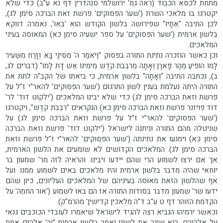
מתחת לכסא הכבוד (ראה גמ' ירושלמי סנהדרין דף נא ע"ב) כדי שלא
יקטרגו בו מלאכי השרת ('שער הפסוקים' פרשת זאת הברכה סימן לג),
לכן התיבה "אֵתָיוּ" שפירושה בלשון הקודש הוא 'בֹּאוּ', נאמרה דווקא
בלשון ארמית ('שער הפסוקים' על ספר ישעיה סימן כא) המאוסה בעיני
המלאכים.
וכן כאשר הוזכרה נתינת התורה בפסוק "וַיֹּאמַר ה' מִסִּינַי בָּא וְזָרַח מִשֵּׂעִיר
לָמוֹ הוֹפִיעַ מֵהַר פָּארָן וְאָתָה מֵרִבְבֹת קֹדֶשׁ מִימִינוֹ אֵשׁ דָּת לָמוֹ" (דברים לג,
ב), נכתבה התיבה "וְאָתָה" בלשון ארמית, כי ביאתו של הקב"ה לתת את
התורה היתה נעלמת בענין לשון התרגוּם ('שער הפסוקים' להאר"י ז"ל על
פרשת וזאת הברכה סימן לג) כדי שלא יבינו המלאכים ('ילקוט דוד' לר'
דוד פויזנר פרשת וזאת הברכה סימן כא) הנקראים "רִבְבֹת קֹדֶשׁ", ויקטרגו
('שער הפסוקים' להאר"י ז"ל על פרשת וזאת הברכה סימן לג) על
שניטלה מהם התורה וניתנה לישראל ('ילקוט דוד' פרשת וזאת הברכה
סימן כא) וימנעו את נתינתה ('שער הפסוקים' להאר"י ז"ל פרשת וזאת
הברכה סימן לג). המלאכים הקדושים לא שומעים את הלשון הארמית,
אך אם ירצו לשמוע הרי שהם יידעו ויבינו. והראיה לזה מר' שמעון בר
יוחאי שהיה מדבר בלשון ארמית והיו מלאכים באים לשמוע ממנו. ועל
אף שהלשון הזאת מאוּסה בעיניהם של המלאכים העליונים, כיון שהם
ידעו שר' שמעון מדבר בסודות התורה אז הם באו לשמוע ('אור החמה' על
הקדמת הזוהר דף ט ע"ב ד"ה מלאכין קדישין' מהרמ"ק).
וכאשר ירמיהו הנביא רצה להגיד לישראל שיאמרו לעובדי הכוכבים גנאי
על אלהיהם, הוא שינה את לשונו ואמר בלשון ארמית "וה' אֱלֹהִים אֱמֶת