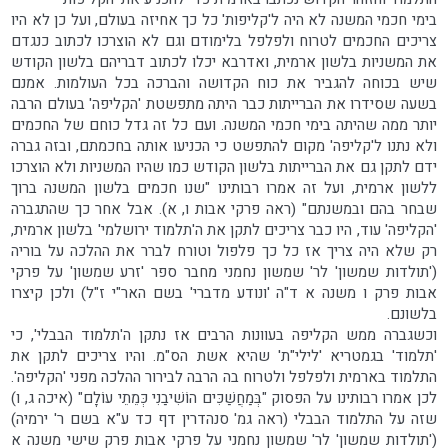
בימי חכמי המשנה לא היה ל'קליפות' כל כך אחיזה בעולם, ועל כן לא היו
צריכים החכמים לטרוח ולפלפל בלימודם וגם לא הוצרכו לכתוב כנגדם
את המשניות בלשון ארמית, ואדרבא יכלו לכתוב דבריהם בלשון הקודש
שיש בכוחה להגביר את כוח הקדושה והברכה בכל העולמות. אמנם
בשעה שסידרו את הברייתות כבר היתה מתפשטת 'הקליפה' בעולם הרבה
יותר ממה שהיתה בימי חכמי המשנה. ועם כל זה גדל כוחם של החכמים
ולא נתנו ל'קליפה' מקום להתפשט כי הכניעו אותה בחכמתם, ובזה גברה
ידם לתקן גם את הברייתות בלשון הקודש כמו שהיו המשניות ולא הוצרכו
ללשון ארמית, ועל זה אמרו רבותינו "שנו חכמים בלשון המשנה ברוך
שבחר בהם ובמשנתם" (ראה פרקי אבות ו, א). אבל אחר כך שהתגברה
'הקליפה' עוד, היו כבר צריכים לתקן את ה'תלמוד ירושלמי' בלשון ארמית,
רק שלא היה צריך אז כל כך פלפול וטורח לברר את ההלכה על בוריה
('תולדות שמשון' לר' שמשון נחמני מחבר ספר 'זרע שמשון' על פרקי
אבות פרק ו משנה א ד"ה 'ונודע מדברי' בשם האר"י ז"ל) ולכן קיצרו
בלשונם.
וכשגברה ממש הקליפה בעוונות הרבים אז נתקן ה'תלמוד הבבלי', כי
'תלמוד' בגמטריא 'לילי"ת' שהיא אשת הס"מ. והיו צריכים לתקן את
התלמוד בארמית ולפלפל ולטרוח בה הרבה לבירור ההלכה מפני 'הקליפה'.
לכן אמרו רבותינו על הפסוק "בְּמַחֲשַׁכִּים הוֹשִׁיבַנִי כְּמֵתֵי עוֹלָם" (איכה ג, ו)
שזה על התלמוד הבבלי (ראה גמ' סנהדרין דף כד ע"א בשם ר' ירמיה)
('תולדות שמשון' לר' שמשון נחמני על פרקי אבות פרק שישי משנה א