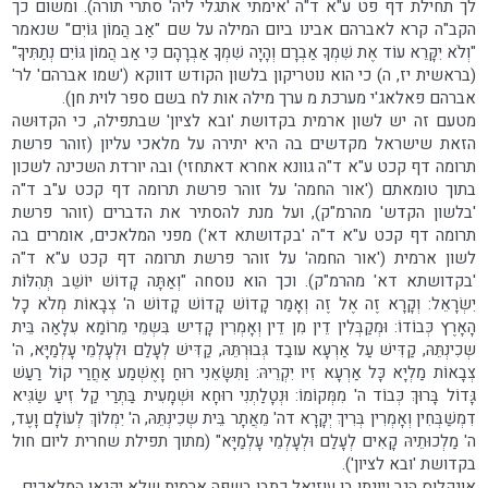
לך תחילת דף פט ע"א ד"ה 'אימתי אתגלי ליה' סתרי תורה). ומשום כך
הקב"ה קרא לאברהם אבינו ביום המילה על שם "אַב הֲמוֹן גּוֹיִם" שנאמר
"וְלֹא יִקָּרֵא עוֹד אֶת שִׁמְךָ אַבְרָם וְהָיָה שִׁמְךָ אַבְרָהָם כִּי אַב הֲמוֹן גּוֹיִם נְתַתִּיךָ"
(בראשית יז, ה) כי הוא נוטריקון בלשון הקודש דווקא ('שמו אברהם' לר'
אברהם פאלאג'י מערכת מ ערך מילה אות לח בשם ספר לוית חן).
מטעם זה יש לשון ארמית בקדושת 'ובא לציון' שבתפילה, כי הקדוּשה
הזאת שישראל מקדשים בה היא יתירה על מלאכי עליון (זוהר פרשת
תרומה דף קכט ע"א ד"ה גוונא אחרא דאתחזי) ובה יורדת השכינה לשכון
בתוך טומאתם ('אור החמה' על זוהר פרשת תרומה דף קכט ע"ב ד"ה
'בלשון הקדש' מהרמ"ק), ועל מנת להסתיר את הדברים (זוהר פרשת
תרומה דף קכט ע"א ד"ה 'בקדושתא דא') מפני המלאכים, אומרים בה
לשון ארמית ('אור החמה' על זוהר פרשת תרומה דף קכט ע"א ד"ה
'בקדושתא דא' מהרמ"ק). וכך הוא נוסחה "וְאַתָּה קָדוֹשׁ יוֹשֵׁב תְּהִלּוֹת
יִשְׂרָאֵל: וְקָרָא זֶה אֶל זֶה וְאָמַר קָדוֹשׁ קָדוֹשׁ קָדוֹשׁ ה' צְבָאוֹת מְלֹא כָל
הָאָרֶץ כְּבוֹדוֹ: וּמְקַבְּלִין דֵין מִן דֵין וְאָמְרִין קָדִיש בִּשְמֵי מֵרוֹמַא עִלָאַה בֵּית
שְכִינְתֵּהּ, קַדִּישׁ עַל אַרְעָא עובַד גְּבוּרְתֵּהּ, קַדִּישׁ לְעָלַם וּלְעָלְמֵי עָלְמַיָּא, ה'
צְבָאוֹת מַלְיָא כָּל אַרְעָא זִיו יִקְרֵיהּ: וַתִּשָּׂאֵנִי רוּחַ וָאֶשְׁמַע אַחֲרַי קוֹל רַעַשׁ
גָּדוֹל בָּרוּךְ כְּבוֹד ה' מִמְּקוֹמוֹ: וּנְטָלַתְנִי רוּחָא וּשְׁמָעִית בַּתְרַי קַל זִיעַ שַׂגִּיא
דִמְשַׁבְּחִין וְאָמְרִין בְּרִיךְ יְקָרָא דה' מֵאֲתָר בֵּית שְכִינְתֵּהּ, ה' יִמְלוֹךְ לְעוֹלָם וָעֶד,
ה' מַלְכוּתֵיהּ קָאִים לְעָלַם וּלְעָלְמֵי עָלְמַיָּא" (מתוך תפילת שחרית ליום חול
בקדושת 'ובא לציון').
אונקלוס הגר ויונתן בן עוזיאל כתבו בשפה ארמית שלא יקנאו המלאכים