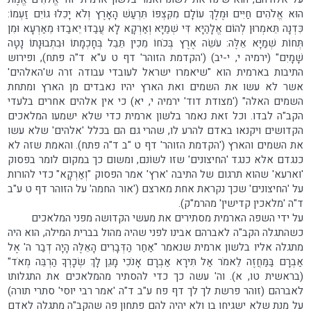
הוּא אֱלֹהִים חַיִּים וּמֶלֶךְ עוֹלָם מִקִּצְפּוֹ תִּרְעַשׁ הָאָרֶץ וְלֹא יָכִלוּ גוֹיִם זַעְמוֹ:
כִּדְנָה תֵּאמְרוּן לְהוֹם אֱלָהַיָּא דִּי שְׁמַיָּא וְאַרְקָא לָא עֲבַדוּ יֵאבַדוּ מֵאַרְעָא וּמִן
תְּחוֹת שְׁמַיָּא אֵלֶּה: עֹשֵׂה אֶרֶץ בְּכֹחוֹ מֵכִין תֵּבֵל בְּחָכְמָתוֹ וּבִתְבוּנָתוֹ נָטָה
שָׁמָיִם" (ירמיה י, י-יב) ('הקדמת הזוהר' דף ט ע"א ד"ה פתח), ופירוש
התיבות בארמית הוא "שיאמרו ישראל לעובדי עבודה זרה ש'האלהים'
אשר לא עשו את השמים ואת הארץ יהיו נאבדים מן הארץ ומתחת
השמים האלה" ('מצודת דוד' ירמיה י, יא) כי אין אלהים אחרים בלעדי
הקב"ה לבדו. וכל זאת נאמר בלשון ארמית כדי שלא ישמעו המלאכים
הקדושים ויקנאו באדם להרע לו, שהרי גם הם בכלל 'אלהים' שלא עשו
את השמים והארץ ('הקדמת הזוהר' דף ט "ב ד"ה פתח). והאמת שזה לא
כנגדם אלא כנגד 'החיצונים' שזו לשוֹנם, ומשום כך במקום לומר בפסוק
'וארעא' שהוא תרגום של התיבה 'ארץ' אמר הפסוק "וְאַרְקָא" כדי להורות
על 'החיצונים' שכך נקראת אחת מארצם ('אור החמה' על הזוהר דף ט ע"ב
ד"ה 'מלאכין קדישין' מהרמ"ק).
על ידי השפה הארמית מסתירים את מעשי הקדושה מפני המלאכים
כשהתגלה הקב"ה לאברהם אבינו לפני שהיה מהול בברית המילה, הוא היה
מתגלה אליו בלשון ארמית שנאמר "אַחַר הַדְּבָרִים הָאֵלֶּה הָיָה דְבַר ה' אֶל
אַבְרָם בַּמַּחֲזֶה לֵאמֹר אַל תִּירָא אַבְרָם אָנֹכִי מָגֵן לָךְ שְׂכָרְךָ הַרְבֵּה מְאֹד"
(בראשית טו, א). וה' עשה כך כדי להסתיר מהמלאכים את התגלותו
לאברהם (זוהר פרשת לך לך דף פח ע"ב ד"ה 'אמר רבי יוסי' סתרי תורה)
על מנת שלא ישגיחו בו ולא יהיה להם פתחון פה שהקב"ה מתגלה לאדם