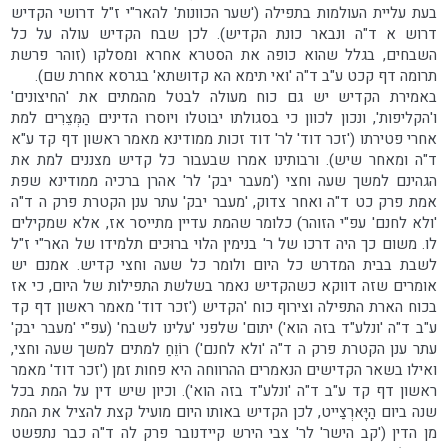
בעת עליית העולמות בתפילה ('שער הכוונות' להאר"י ז"ל דרושי הקדיש
דרוש א ד"ה ונבאר כונת הקדיש). לכן שבח הקדיש עולה על כל
השבחים, בגלל שהוא כופה את הסטרא אחרא ומסלקו (זוהר פרשת
תרומה דף קכט ע"ב ד"ה 'ואי תימא הא קדושתא' בגרסא אחרת שם).
באמירת הקדיש יש גם כוח מעולה לבטל מהמתים את 'החיצונים'
ו'הקליפות', ונכון לכוון כי בסגולתו יבוטלו ויוסרו הדינים הַמְּצֵרִים למת
אחרי פטירתו ('זכר דוד' לר' דוד זכות ממודינא מאמר ראשון דף קד ע"א
ד"ה ומאחר שיש). ורבותינו אמרו שבעבור כל קדיש מצננים למת את
הגהינם למשך שעה וחצי ('מעבר יבק' לר' אהרן ברכיה ממודינא שפת
אמת פרק כט ד"ה ואחר צדוק, 'מעבר יבק' עתר ענן הקטרת פרק ה ד"ה
'ולא לחנם' עפ"י הזוהר) כלומר שהמת עדיין מתייסר אז, אלא שמקילים
לו. משום כך היה דרכו של ר' בנימין הלוי ברוּכים תלמידו של האר"י ז"ל
לשבת בבית המדרש כל היום ולומר כל שעה וחצי קדיש. אמנם יש
אומרים שזה דווקא כשהקדיש נאמר בשלשת התפילות של היום, כי אז
בכוח הארת התפילה וצירוף כוח 'הקדיש ('זכר דוד' מאמר ראשון דף קד
ע"ב ד"ה 'ונלע"ד בזה הוא') יתום' שלפני 'עלינו לשבח' (עפ"י 'מעבר יבק'
עתר ענן הקטרת פרק ה ד"ה 'ולא לחנם') רוֹוֵחַ למתים למשך שעה וחצי,
ואילו בשאר הקדישים הנאמרים ההרווחה היא פחות זמן ('זכר דוד' מאמר
ראשון דף קד ע"ב ד"ה 'ונלע"ד בזה הוא'). וכיון שיש דין על המת בכל
שנה ביום הַיָּארְצַייט, לכן הקדיש באותו היום מועיל קצת להציל את המת
מן הדין ('קב הישר' לר' צבי הירש קיידנובר פרק לה ד"ה כבר נתפשט