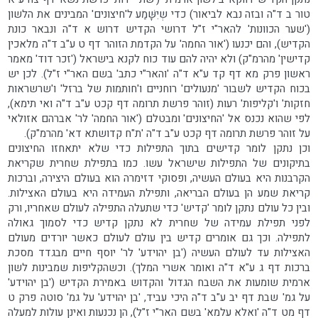
טור ב ד"ה ובזה נבא לביאור) כדי שְיִשָּׁמַע ל'חיצונים' המבינים את הלשון
('שער הכוונות' להאר"י ז"ל דרושי הקדיש דרוש א ד"ה ונבאר כונת
הקדיש), והם יכנעו ('אור החמה' על הקדמת הזוהר דף ט ע"ב ד"ה מלאכין
קדישין' מהרמ"ק) ולא יהיה להם עוד כוח לקנא בישראל ('זכר דוד' מאמר
ראשון פרק מא דף קד ע"א ד"ה 'והאר"י כתב' בשם האר"י ז"ל). לכן יש
בכוח הקדיש לשבור 'מנעולים' רוחניים ו'חותמות של ברזל' ו'שרשראות
חזקות' ו'קליפות' רעות (זוהר פרשת תרומה דף קכט ע"ב ד"ה ואי תימא),
לפי שהוא נכנס אל 'החיצונים' ומבטלם ('אור החמה' לר' אברהם אזולאי
על זוהר פרשת תרומה דף קכט ע"ב ד"ה 'ת"ח קדושתא דא' מהרמ"ק).
וכן נתקן לומר קדישים בתוך התפילות כדי שלא יתאחזו החיצונים
בתיקונים של התפילות שישראל עשו. כמו בתפילת שחרית שקריאת
הקרבנות היא בעולם העשיה, ופסוקי דזימרה הוא בעולם היצירה, וברכות
קריאת שמע הן בעולם הבריאה, ותפילת העמידה היא בעולם האצילות.
ובין כל עולם נתקן לומר 'קדיש' כדי שתעלה התפילה לעולם שאחריו, ורק
לפני תפילת עמידה של שחרית לא נתקן קדיש כדי לסמוך גאולה
לתפילה. וכך גם אומרים קדיש בין עולם לעולם כאשר יורדים מעולם
האצילות עד לעולם העשיה ('בן יהוידע' לר' יוסף חיים מבגדד מסכת
ברכות דף ג ע"א ד"ה ואומר אשרי המלך). וכשהקליפות שמבינות לשון
ארמית שומעות את השבח הגדול והקדוש באמירת הקדיש ('בן יהוידע'
על גמ' שבת דף יב ע"ב ד"ה היכי עביד, 'בן יהוידע' על גמ' סוטה פרק ט
דף מט ד"ה 'ואלא עלמא' בשם האר"י ז"ל), הן נכנעות ואינן עולות למעלה