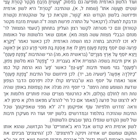
ועוד הלשון הארמית מופיעה גם בפסוק "וְעָשִׂיתָ מִזְבֵּחַ מִקְטַר קְטֹרֶת עֲצֵי
שִׁטִּים תַּעֲשֶׂה אֹתוֹ" (שמות ל, א), שהתיבה "קְטֹרֶת" היא לשון ארמית
ופירושה בלשון הקודש הוא 'קֶשֶׁר', ונקראת כך על שהקטוֹרת נקשרת
ונדבקת למעלה ('רקנאטי' על התורה פרשת תצוה ד"ה ועשית מזבח מקטר
קטורת) וגם כי מטרתה לקשר רצון העליון בתחתון ('טעמי המצוות' לר'
מנחם הבבלי מצוות עשה מצוה מא). אמנם שאר הלשונות של האומות
לא זכו להיכתב בתורה כמו השפה הארמית. לכן כאשר נאמר "וַיִּקְרָא
פַרְעֹה שֵׁם יוֹסֵף צָפְנַת פַּעְנֵחַ וַיִּתֶּן לוֹ אֶת אָסְנַת בַּת פּוֹטִי פֶרַע כֹּהֵן אֹן לְאִשָּׁה
וַיֵּצֵא יוֹסֵף עַל אֶרֶץ מִצְרָיִם" (בראשית מא, מה) הרי שהתיבות "צָפְנַת פַּעְנֵחַ"
הן אינן תיבות בשפה המצרית אלא בעברית. כי "צָפְנַת" הוא מלשון צפוּן,
ו"פַּעְנֵחַ" בנוי משתי תיבות "פַּעְ-נֵחַ" כאשר 'פַּע' הוא הרמת קוֹל כמו
"כַּיּוֹלֵדָה אֶפְעֶה" (ישעיה מב, יד). לכן פירושם של התיבות "צָפְנַת פַּעְנֵחַ"
אשר נאמרו על יוסף הוא ש"בהרימו קולו יגלה ויפרסם הדבר הצפוּן
שדעת השומע נוחה הימנו". כי יוסף היה מגלה את הַצְּפוּנוֹת באופן שהיה
נחת רוח לְחוֹלֵם הַחֲלוֹם, ולא כחרטומי מצרים שהיו פותרים חלומות אך
לא לרצונו של פרעה ('מאמר אם כל חי' להרמ"ע מפאנו חלק א סימן לא.
וראה 'מדרש תלפיות' ענף אפיקומן ד"ה 'לא מפני שאפיקומן' שכל
התיבות שהוזכרו בתלמוד ובמדרשים בלשון יווני ועוד היו מעיקרן תיבות
של לשון הקודש שנפלו בתוך שבעים הלשונות).
לשון ארמית היא קודש אבל היא ב'אחוריים' של הקדוּשה, שהוא אותו
המקום שמשם יש אחיזה ויניקה ל'חיצונים'. לכן 'החיצונים' מבינים את
הלשון הארמית ('שתי ידות' לר' אברהם חזקוני פרשת נשא דף צה ע"א