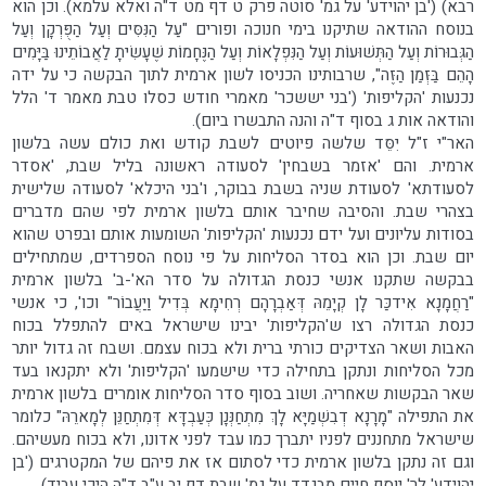
רבא) ('בן יהוידע' על גמ' סוטה פרק ט דף מט ד"ה ואלא עלמא). וכן הוא
בנוסח ההודאה שתיקנו בימי חנוכה ופורים "עַל הַנִּסִּים וְעַל הַפֻּרְקָן וְעַל
הַגְּבוּרוֹת וְעַל הַתְּשׁוּעוֹת וְעַל הַנִּפְלָאוֹת וְעַל הַנֶּחָמוֹת שֶׁעָשִׂיתָ לַאֲבוֹתֵינוּ בַּיָּמִים
הָהֵם בַּזְּמַן הַזֶּה", שרבותינו הכניסו לשון ארמית לתוך הבקשה כי על ידה
נכנעות 'הקליפות' ('בני יששכר' מאמרי חודש כסלו טבת מאמר ד' הלל
והודאה אות ג בסוף ד"ה והנה התבשרו ביום).
האר"י ז"ל יִסֵּד שלשה פיוטים לשבת קודש ואת כולם עשה בלשון
ארמית. והם 'אזמר בשבחין' לסעודה ראשונה בליל שבת, 'אסדר
לסעודתא' לסעודת שניה בשבת בבוקר, ו'בני היכלא' לסעודה שלישית
בצהרי שבת. והסיבה שחיבר אותם בלשון ארמית לפי שהם מדברים
בסודות עליונים ועל ידם נכנעות 'הקליפות' השומעות אותם ובפרט שהוא
יום שבת. וכן הוא בסדר הסליחות על פי נוסח הספרדים, שמתחילים
בבקשה שתקנו אנשי כנסת הגדולה על סדר הא'-ב' בלשון ארמית
"רַחֲמָנָא אִידכַּר לָן קְיָמֵהּ דְּאַבְרָהָם רְחִימָא בְּדִיל וַיַעֲבוֹר" וכו', כי אנשי
כנסת הגדולה רצו ש'הקליפות' יבינו שישראל באים להתפלל בכוח
האבות ושאר הצדיקים כורתי ברית ולא בכוח עצמם. ושבח זה גדול יותר
מכל הסליחות ונתקן בתחילה כדי שישמעו 'הקליפות' ולא יתקנאו בעד
שאר הבקשות שאחריה. ושוב בסוף סדר הסליחות אומרים בלשון ארמית
את התפילה "מָרָנָא דְבִשְׁמַיָּא לָךְ מִתְחַנְּנָן כְּעַבְדָּא דְּמִתְחַנֵּן לְמָארֵהּ" כלומר
שישראל מתחננים לפניו יתברך כמו עבד לפני אדונו, ולא בכוח מעשיהם.
וגם זה נתקן בלשון ארמית כדי לסתום אז את פיהם של המקטרגים ('בן
יהוידע' לר' יוסף חיים מבגדד על גמ' שבת דף יב ע"ב ד"ה היכי עביד).