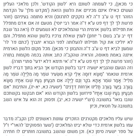
כי מכאן), כי לעומתה לשונם היא 'לשון הקודש'. ולכן מלאכי העליון
נעשים כאילו אינם מכירים את הלשון הזאת ('מקדש מלך' על הקדמת
הזוהר דף ט ע"ב ד"ה לא נזקקים לתרגום) והיא סתומה בעיניהם (זוהר
פרשת לך לך דף פט ע"א ד"ה אמר רבי יוסי). מטעם זה אם אדם מתפלל
את תפילתו בלשון ארמית הרי שהמלאכים לא נשמעים לו (ראה גמ' שבת
דף יב ע"ב בשם ר' יוחנן) לענין שאלת צרכיו בלשון שהוא מתפלל, והם
לא יוליכו את קול תפילתו להעלותה לפני הבורא יתברך ('כתם פז' לר'
שמעון לביא דף ט ע"ב ד"ה והתבונן כי מכאן). מכל מקום הלשון הארמית
איננה באמת מאוּסה, והראיה שהקב"ה כתב אותה בכמה מקומות בתורה
(זוהר פרשת לך לך דף פט ע"א ד"ה 'אי תימא דלא ידעי' סתרי תורה).
וזה הטעם שהנביא ישעיה דיבר בלשון הקודש אך הביא בתוך דבריו לשון
ארמית שנאמר "מַשָּׂא דּוּמָה אֵלַי קֹרֵא מִשֵּׂעִיר שֹׁמֵר מַה מִלַּיְלָה שֹׁמֵר מַה
מִלֵּיל: אָמַר שֹׁמֵר אָתָא בֹקֶר וְגַם לָיְלָה אִם תִּבְעָיוּן בְּעָיוּ שֻׁבוּ אֵתָיוּ: מַשָּׂא
בַּעְרָב בַּיַּעַר בַּעְרַב תָּלִינוּ אֹרְחוֹת דְּדָנִים" (ישעיה כא, יא-יג), והתיבות "אִם
תִּבְעָיוּן בְּעָיוּ שֻׁבוּ אֵתָיוּ" פירושן בלשון הקודש הוא "אם תבקשו בקשתכם
שובו בואו" בתשובה (רש"י ישעיה כא, יב). ופסוק זה הוא על איש השב
בתשובה על חטאיו, וכיון
שיש עליו מלאכים מקטרגים הזוכרים עוונות ראשונים לכן הקב"ה מדבר
עמו בלשון ארמית כדי שלא יבינו המלאכים ('שער הפסוקים' להאר"י ז"ל
על ספר ישעיה סימן כא). וכן משום שהשב בתשובה חותרים לו חתירה