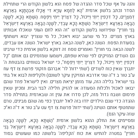
והנה על אף שכל סדר ההגדה של פסח הוא בלשון הקודש הרי שתחילת
הסדר נכתב בלשון ארמית "הָא לַחְמָא עַנְיָא דִּי אֲכָלוּ אַבְהָתָנָא בְּאַרְעָא
דְּמִצְרָיִם, כָּל דִּכְפִין יֵיתֵי וְיֵיכוֹל, כָּל דִּצְרִיךְ יֵיתֵי וְיִפְסַח. הַשַּׁתָּא הָכָא, לְשָׁנָה
הַבָּאָה בְּאַרְעָא דְּיִשְׂרָאֵל. הַשַּׁתָּא הָכָא עַבְדֵּי, לְשָׁנָה הַבָּאָה בְּאַרְעָא דְּיִשְׂרָאֵל
בְּנֵי חוֹרִין" שפירושו בלשון הקודש "זה הוא לחם העוני שאכלו אבותינו
בארץ מצרים. כל מי שרעב יבוא ויאכל, כל מי שצריך יבוא וישתתף
בסעודת הפסח. השנה כאן, לשנה הבאה בארץ ישראל. השנה אנו עבדים,
לשנה הבאה בני חורין". ואומרים נוסח זה דווקא בלשון ארמית כדי שיבינו
גם השדים המזיקים לפי שהיא שפתם, וישמעו שמזמינים גם אותם "כָּל
דִּכְפִין יֵיתֵי וְיֵיכוֹל, כָּל דִּצְרִיךְ יֵיתֵי וְיִפְסַח", כי ישראל בטוחים בהבטחת ה'
יתברך שאין כוח לשדים ('שתי ידות' לר' אברהם חזקוני פרשת צו דף עח
ע"ב טור ב ד"ה שני אדרבא המזיקין עיקר לשונם) ולקליפות לבוא אל בתי
בני ישראל בלילה הזה, עוד מזמן יציאת מצרים. ואין לישראל פחד שהם
יבואו לאכול ולכלוֹת הסעודה או להזיק חלילה לבני הבית. ומכיון שאין
פרסום ושבח גדול מזה, לכן סדרו את ענין זה שבארמית בתחילת סדר
ההגדה כדי שגם הילדים יוֹדוּ בזה לאל יתברך כפי מה שהם מבינים, טרם
שתחטוף אותם השינה ('שתי ידות' פרשת צו דף עט ע"ב טור א ד"ה וא"כ
שזה עיקר הנס).
ומסיימים את החלק ההוא בלשון ארמית "הַשַּׁתָּא הָכָא, לְשָׁנָה הַבָּאָה
בְּאַרְעָא דְּיִשְׂרָאֵל. הַשַּׁתָּא הָכָא עַבְדֵּי, לְשָׁנָה הַבָּאָה בְּאַרְעָא דְּיִשְׂרָאֵל בְּנֵי
חוֹרִין" במטרה להתיש את כוח 'הקליפה' בלשונה כמו שעושים בסוד