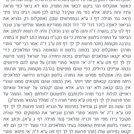
כאשר אונקלוס הגר ביקש לבאר את התורה, הוא לא ביאר כפי מראה
עיניו ורוח בינתו, אלא כפי מה שקיבל קודם לכן משה רבינו בהר סיני
(ראה גמ' מגילה דף ג ע"א ובמפרשים שם), ואונקלוס רק הוציא את
הביאור לְאוֹרָה ('זכר דוד' לר' דוד זכות ממודינא מאמר שלישי ערב שבת
דף לט ע"ב בהערה ד"ה והנה מ"ש הרב הנזכר). והיה לו רשות לכתוב את
הביאור על התורה בלשון ארמית, כי גם הקב"ה בעצמו כתב לשון זו בתורה
בהרבה מקומות (זוהר פרשת לך לך דף פח ע"ב ד"ה 'אמר רבי יוסי' סתרי
תורה). ואונקלוס כתב בכוונה בלשון זו המאוסה בעיני המלאכים, כדי
שלא יקנאו המלאכים העליונים בזכות היתירה של ישראל (זוהר פרשת
לך לך דף פט ע"א ד"ה 'אי תימא' סתרי תורה) על שיש להם פירושים
בכמה עניינים גדולים, כפי שהם מופיעים בהרבה מקומות בתוך תרגומו.
ואם היה אונקלוס מפרש את התורה בלשון הקודש הידועה למלאכים
היתה מתרבה קנאתם יותר ויותר. ואין הכוונה שהם מקנאים ממש שהרי
אין בהם קנאה ולא יצר הרע, אלא שהם יקטרגו על ישראל שאינם
ראויים לגלות דברי תורה ולכותבם ולפשטם לזולתם ('אור החמה' על
זוהר פרשת לך לך דף פט ע"א סתרי תורה ד"ה 'ממלל בההוא' מהרמ"ק).
וכך עשה גם יונתן בן עוזיאל בתרגומו על הנביא (זוהר פרשת לך לך דף
פט ע"א ד"ה 'אי תימא' סתרי תורה) שביאר את הפסוקים כפי שהיה
מקובל בידו מפי חגי זכריה ומלאכי (גמ' מגילה דף ג ע"א), וכתב את
ביאורו בלשון ארמית המאוּסה בעיני המלאכים, כדי שעל ידי כך הם לא
יקנאו בפירוש שלו (זוהר פרשת לך לך דף פט ע"א ד"ה 'אי תימא' סתרי