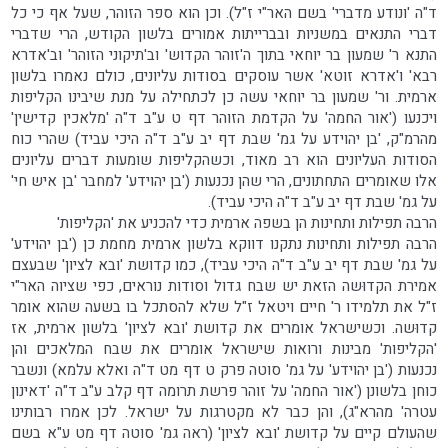
ד"ה 'ונודע מדברי' בשם האר"י ז"ל). וכן הוא ספר הזוהר, שעל אף כי כל
דברי התנאים במשניות ובברייתות אמורים בלשון הקודש, הרי שדברי
התנא ר' שמעון בר יוחאי בתוך ה'זוהר הקדוש' וב'תיקוני הזוהר' וב'אדרא
רבא' ו'אדרא זוטא' אשר עוסקים בסודות עליונים, כולם נאמרו בלשון
ארמית. ור' שמעון בר יוחאי עשה כן לכתחילה על מנת שיבינו הקליפות
ויכנעו ('אור החמה' על הקדמת הזוהר דף ט ע"ב ד"ה 'מלאכין קדישין'
מהרמ"ק, 'בן יהוידע על גמ' שבת דף יב ע"ב ד"ה היכי עביד) שהרי כוח
הסודות העליונים הוא רב מאוד, וכשהקליפות שומעות דברים עליונים
אלו שאומרים התחתונים, הרי שהן נכנעות ('בן יהוידע' למחבר 'בן איש חי'
על גמ' שבת דף יב ע"ב ד"ה היכי עביד).
הרבה תפילות ותחינות הן בשפה ארמית כדי להכניע את 'הקליפות'
הרבה תפילות ותחינות נתקנו דווקא בלשון ארמית מחמת כן ('בן יהוידע'
על גמ' שבת דף יב ע"ב ד"ה היכי עביד), כמו קדושת 'ובא לציון' שבעצם
אמירת הקדוּשה הזאת יש שבח גדול וסודות נוראים, כפי שציוה האר"י
ז"ל את תלמידו ר' חיים ויטאל ז"ל שלא להסתכל בו בשעה שהוא אומר
קדוּשה. וכשישראל אומרים את קדושת 'ובא לציון' בלשון ארמית, אז
'הקליפות' מבינות ורואות שישראל אומרים את שבח המלאכים והן
נכנעות ('בן יהוידע' על גמ' סוטה פרק ט דף מט ד"ה ואלא עלמא) ונשבר
כוחן בלשונן ('אור החמה' על זוהר פרשת תרומה דף קלב ע"ב ד"ה 'דאינון
עטרה' מהרא"ג), והן כבר לא מקטרגות על ישראל. לכן אמרו רבותינו
שהעולם קיים על קדושת 'ובא לציון' (ראה גמ' סוטה דף מט ע"א בשם