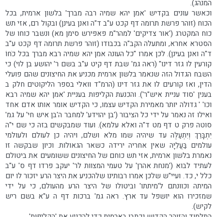
המנהג).
וכאשר עונים בקדיש 'אמן יהא שמיה רבה מברך' בלשון ארמית, בכל
הכוח (זוהר פרשת תרומה דף קכט ע"ב ד"ה ואנן בעינן) ובקול רם, אזי תש
כוח המקטרג ('אור צדיקים' למהר"מ פאפירש סימן מא) ונשבר כוחו של
הסטרא אחרא, ומתעלה הקב"ה בכבודו (זוהר פרשת תרומה דף קכט ע"ב
ד"ה ואנן בעינן). לכן אמרו "כל העונה אמן יהא שמיה רבא מברך בכל כֹחוֹ
קורעין לו גזר דינו" (ראה גמ' שבת דף קיט ע"ב בשם ר' יהושע בן לוי) כי
השבח הגדול הזה שנאמר בלשון ארמית מכניע את החיצונים שהם פועלי
הדין, ואז קורעים לו את גזר דינו (הרמ"ד וואלי בספר הליקוטים חלק ב
בענין 'סוד עניית איש"ר'). והכנעת הקליפות בעניית 'אמן יהא שמיה רבא
וכו' ' גדולה יותר מאמירת הקדיש עצמו, כי הקדיש אומר אותו אדם אחד
ואילו זה נאמר על ידי כל הציבור ('בן יהוידע' למחבר ה'בן איש חי' על גמ'
סוטה פרק ט דף מט ד"ה ואלא עלמא). ועוד שמבקשים בזה כי שם י"ה
יִתְבָּרֵךְ וְיִתְעַלֶּה עד שיהיה שמו מלא ושלם, ויהיה כן לעולם ולעולמי
עולמים בַּעֲלִיָּה שאין אחריה ירידה כשאר הגאולות. וכיון שבקשה זו
נאמרת בלשון ארמית, אזי תש כוחם של החיצונים ששומעים את ביטולם
לעתיד לבוא ('מנחת אהרן' על טעמי המצוות לר' יעקב פרדו דף ס' ע"ב
כלל י, כד. ועיי"ש שלכן אמרו רבותינו שלהכניע את היצר הרע יזכור לו יום
המיתה וכוונתם ל'מיתתו' וביטולו של היצר הרע מהעולם, כי על ידי
שמזכירו הוא יושפל עד ארץ. ראה גמ' ברכות דף ה ע"א בשם ריש
לקיש).
התלמוד והזוהר הקדוש נכתבו בארמית כדי להכניע את 'הקליפות'