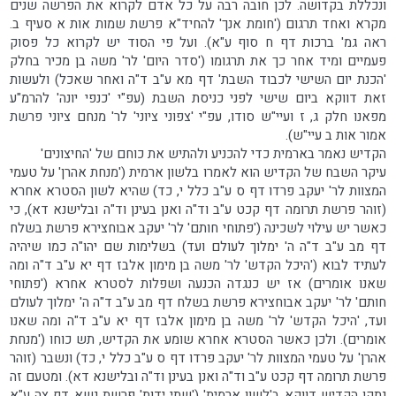
ונכללת בקדושה. לכן חובה רבה על כל אדם לקרוא את הפרשה שנים
מקרא ואחד תרגום ('חומת אנך' להחיד"א פרשת שמות אות א סעיף ב.
ראה גמ' ברכות דף ח סוף ע"א). ועל פי הסוד יש לקרוא כל פסוק
פעמיים ומיד אחר כך את תרגומו ('סדר היום' לר' משה בן מכיר בחלק
'הכנת יום השישי לכבוד השבת' דף מא ע"ב ד"ה ואחר שאכל) ולעשות
זאת דווקא ביום שישי לפני כניסת השבת (עפ"י 'כנפי יונה' להרמ"ע
מפאנו חלק ג, ז ועיי"ש סודו, עפ"י 'צפוני ציוני' לר' מנחם ציוני פרשת
אמור אות ב עיי"ש).
הקדיש נאמר בארמית כדי להכניע ולהתיש את כוחם של 'החיצונים'
עיקר השבח של הקדיש הוא לאמרו בלשון ארמית ('מנחת אהרן' על טעמי
המצוות לר' יעקב פרדו דף ס ע"ב כלל י, כד) שהיא לשון הסטרא אחרא
(זוהר פרשת תרומה דף קכט ע"ב וד"ה ואנן בעינן וד"ה ובלישנא דא), כי
כאשר יש עילוי לשכינה ('פתוחי חותם' לר' יעקב אבוחצירא פרשת בשלח
דף מב ע"ב ד"ה ה' ימלוך לעולם ועד) בשלימות שם יהו"ה כמו שיהיה
לעתיד לבוא ('היכל הקדש' לר' משה בן מימון אלבז דף יא ע"ב ד"ה ומה
שאנו אומרים) אז יש כנגדה הכנעה ושפלות לסטרא אחרא ('פתוחי
חותם' לר' יעקב אבוחצירא פרשת בשלח דף מב ע"ב ד"ה ה' ימלוך לעולם
ועד, 'היכל הקדש' לר' משה בן מימון אלבז דף יא ע"ב ד"ה ומה שאנו
אומרים). ולכן כאשר הסטרא אחרא שומע את הקדיש, תש כוחו ('מנחת
אהרן' על טעמי המצוות לר' יעקב פרדו דף ס ע"ב כלל י, כד) ונשבר (זוהר
פרשת תרומה דף קכט ע"ב וד"ה ואנן בעינן וד"ה ובלישנא דא). ומטעם זה
נתקן הקדיש דווקא ב'לשון ארמית' ('שתי ידות' פרשת נשא דף צה ע"א