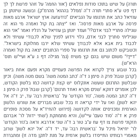
תורה) על שיש בתוכו סודות נפלאים ('אור החמה' על זוהר פרשת לך לך
דף פט ע"א סתרי תורה ד"ה 'ממלל בההוא' מהרמ"ק). ובשעה שיונתן בן
עוזיאל כתב את תרגומו על הנביאים "נזדעזעה ארץ ישראל ארבע מאות
פרסה על ארבע מאות פרסה". ואז "יצתה בת קול ואמרה מי הוא זה
שגילה סתריי לבני אדם?!" ועמד יונתן בן עוזיאל על רגליו ואמר "אני הוא
שגיליתי סתריך לבני אדם, גלוי וידוע לפניך שלא לכבודי עשיתי ולא
לכבוד בית אבא אלא לכבודך עשיתי שלא ירבו מחלוקֹת בישראל".
וכשביקש לכתוב גם את תרגומו על ספרי הכתובים יצאה בת קול ואמרה
"דייך!" משום שיש בהם קץ משיח (גמ' מגילה דף ג ע"א ועיי"ש תוס'
הרא"ש).
בכל שבוע צריך לקרוא את הפרשה פעמיים מקרא ופעם אחת ביאור
('קרבן שבת' פרק ה סימן ג ד"ה 'כתב המטה משה' בשם מטה משה). וכיון
שבלשון התרגום שעשה אונקלוס יש קצת קדושה כמו בלשון הקודש,
לכן אומרים דווקא 'שנים מקרא ואחד תרגום' ('קרבן שבת' פרק ה סימן ג
ד"ה 'כתב המטה משה', 'נזר הקודש' על 'בראשית רבה' עד, יב ד"ה אל
יהא לשון). ואז על ידי קריאה זו בכל שבוע מבררים את שורש הלשון
הארמית ומכניסים אותה לקדושה (פירוש להחיד"א על מסכת סופרים
פרק א ד"ה 'סוד טעם' עיי"ש), והיא מתמתקת ('שתי ידות' לר' אברהם
חזקוני פרשת צו דף עח ע"ב טור ב ד"ה שני אדרבא. וראה ב'נזר הקודש'
לר' יחיאל מיכל על 'בראשית רבה' עד, יד ד"ה 'אל יהא לשון' שרוב
מאמרי רבותינו התייסדו בלשון ארמית על מנת לתקן מדה זו) ומתבררת