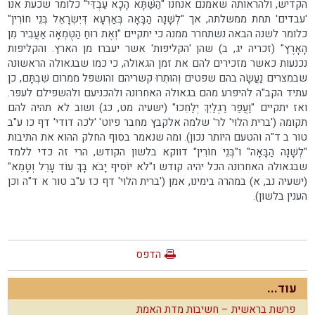
הקדיש, ולהראותה שאמנם אנחנו "הַשַּׁתָּא הָכָא עַבְדֵּי" כלומר שכעת אנו
'עבדים' תחת ממשלתה, אך "לְשָׁנָה הַבָּאָה בְּאַרְעָא דְּיִשְׂרָאֵל בְּנֵי חוֹרִין"
כלומר לשנה הבאה נשתחרר ממנה כי יתקיים "וְאֶת רוּחַ הַטֻּמְאָה אַעֲבִיר מִן
הָאָרֶץ" (זכריה יג, ב) שהן 'הקליפות' אשר יעברו מן הארץ. והקליפות
נכנעות כאשר מזכירים להם את זמן הגאולה, כי כמו שבגאולה הראשונה
שבמצרים נַעֲשָׂה בהם שפטים וְהוּתְרוּ קשריהם והושפל ממרום שִׁבְתָּם, כן
עתיד הקב"ה להיפרע מהם בגאולה האחרונה ולהכניעם ולהשפילם לעפר.
ואז יתקיים "וַעֲפַר רַגְלַיִךְ יְלַחֵכוּ" (ישעיה מט, כג) ושוב לא תהיה להם
תקומה ('ברית הלוי' לר' שלמה אלקבץ מחבר פיוט' 'לכה דודי' דף כו ע"ב
טור ב ד"ה והטעם היותר נכון). ומה שנאמר בסוף החלק ההוא את התיבות
"לְשָׁנָה הַבָּאָה" ו"בְּנֵי חוֹרִין" דווקא בלשון הקודש, הרי זה כדי ללמד
שבגאולה האחרונה הכל יהיה קודש ו"לֹא יוֹסִיף יָבֹא בָךְ עוֹד עָרֵל וְטָמֵא"
(ישעיה נב, א) במהרה בימינו, אמן ('ברית הלוי' דף כז ע"ב טור א ד"ה וכן
הענין בלשון).
הדפס
עוד...
פרשת בראשית – חשיבות מדת האמת