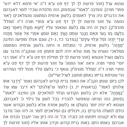
שהוא ערל (זוהר פרשת לך לך דף פט ע"א ד"ה 'אי תימא דלא ידעי'
סתרי תורה). והתיבה "לֵאמֹר" שבפסוק הזה מלמדת שכדי לומר לאברהם
את הדברים היה צריך לאומרם בלשון ארמית הסתומה מהמלאכים ('אור
החמה' על זוהר פרשת לך לך דף פט ע"א סתרי תורה ד"ה 'ממלל'
מהרמ"ק). כעין זה היה עם בלעם שנאמר עליו "וַיִּשָּׂא מְשָׁלוֹ וַיֹּאמַר נְאֻם
בִּלְעָם בְּנוֹ בְעֹר וּנְאֻם הַגֶּבֶר שְׁתֻם הָעָיִן: נְאֻם שֹׁמֵעַ אִמְרֵי אֵל אֲשֶׁר מַחֲזֵה
שַׁדַּי יֶחֱזֶה נֹפֵל וּגְלוּי עֵינָיִם" (במדבר כד, ג-ד), שגם אצלו מופיעה התיבה
"מַחֲזֵה" בלשון ארמית, כי התגלות זו היתה בלשון ארמית הסתומה
ממלאכי השרת על מנת שלא יהיה להם פתחון פה שהקב"ה מדבר עם
בלעם הערל והטמא (זוהר פרשת לך לך תחילת דף פט ע"א ד"ה 'אמר רבי
יוסי' סתרי תורה. וראה 'אור החמה' על זוהר פרשת לך לך דף פט ע"א
סתרי תורה ד"ה 'ממלל' מהרמ"ק שאף כי בלעם נולד מהול לפי המדרש
הרי שטימא בריתו באתון ונחשב לערל ועיי"ש).
לכן ביום שנתן הקב"ה את האות ברית קודש לאברהם נאמר "וַיְדַבֵּר אִתּוֹ
אֱלֹהִים לֵאמֹר" (בראשית יז, ג) כלומר ש"אֱלֹהִים" לא דיבר עמו עוד
"בַּמַּחֲזֶה" אלא רק בלשון הקודש הגלוי למלאכים. וכן התיבה "לֵאמֹר"
בפסוק הזה הורתה שאפשר להכריז בכל לשון על גילוי ה' לאברהם,
ושהוא לא יהיה יותר בהעלם או בלשון אחרת אלא בלשון הקודש אשר
כולם למעלה מדברים בה, ויכולים גם המלאכים לומר זה לזה שה' מדבר
עמו ולא יקטרגו ויפתחו פה כנגדו. וכל זה היה כיון שה' יתברך הכניס את
אברהם באותו היום באות ברית קודש וקירב אותו אליו (זוהר פרשת לך