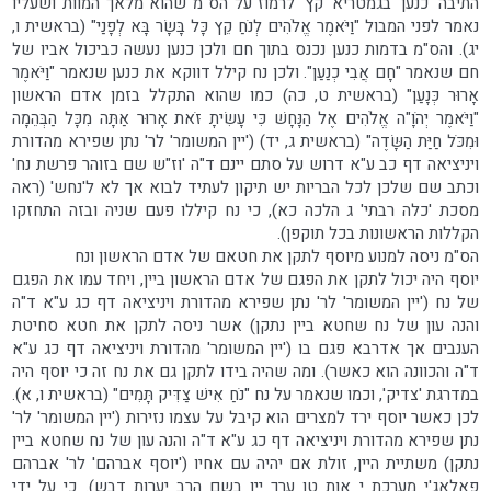
התיבה 'כנען' בגמטריא 'קץ' לרמוז על הס"מ שהוא מלאך המוות ושעליו
נאמר לפני המבול "וַיֹּאמֶר אֱלֹהִים לְנֹחַ קֵץ כָּל בָּשָׂר בָּא לְפָנַי" (בראשית ו,
יג). והס"מ בדמות כנען נכנס בתוך חם ולכן כנען נעשה כביכול אביו של
חם שנאמר "חָם אֲבִי כְנַעַן". ולכן נח קילל דווקא את כנען שנאמר "וַיֹּאמֶר
אָרוּר כְּנָעַן" (בראשית ט, כה) כמו שהוא התקלל בזמן אדם הראשון
"וַיֹּאמֶר יְהֹוָ"ה אֱלֹהִים אֶל הַנָּחָשׁ כִּי עָשִׂיתָ זֹּאת אָרוּר אַתָּה מִכָּל הַבְּהֵמָה
וּמִכֹּל חַיַּת הַשָּׂדֶה" (בראשית ג, יד) ('יין המשומר' לר' נתן שפירא מהדורת
ויניציאה דף כב ע"א דרוש על סתם יינם ד"ה 'וז"ש שם בזוהר פרשת נח'
וכתב שם שלכן לכל הבריות יש תיקון לעתיד לבוא אך לא ל'נחש' (ראה
מסכת 'כלה רבתי' ג הלכה כא), כי נח קיללו פעם שניה ובזה התחזקו
הקללות הראשונות בכל תוקפן).
הס"מ ניסה למנוע מיוסף לתקן את חטאם של אדם הראשון ונח
יוסף היה יכול לתקן את הפגם של אדם הראשון ביין, ויחד עמו את הפגם
של נח ('יין המשומר' לר' נתן שפירא מהדורת ויניציאה דף כג ע"א ד"ה
והנה עון של נח שחטא ביין נתקן) אשר ניסה לתקן את חטא סחיטת
הענבים אך אדרבא פגם בו ('יין המשומר' מהדורת ויניציאה דף כג ע"א
ד"ה והכוונה הוא כאשר). ומה שהיה בידו לתקן גם את נח זה כי יוסף היה
במדרגת 'צדיק', וכמו שנאמר על נח "נֹחַ אִישׁ צַדִּיק תָּמִים" (בראשית ו, א).
לכן כאשר יוסף ירד למצרים הוא קיבל על עצמו נזירות ('יין המשומר' לר'
נתן שפירא מהדורת ויניציאה דף כג ע"א ד"ה והנה עון של נח שחטא ביין
נתקן) משתיית היין, זולת אם יהיה עם אחיו ('יוסף אברהם' לר' אברהם
פאלאג'י מערכת י אות טו ערך יין בשם הרב יערות דבש). כי על ידי