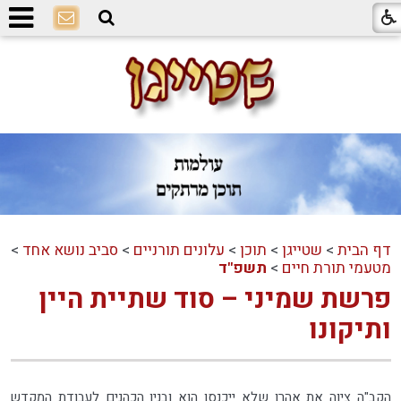
דף הבית
>
שטייגן
>
תוכן
>
עלונים תורניים
>
סביב נושא אחד
>
מטעמי תורת חיים
>
תשפ"ד
פרשת שמיני – סוד שתיית היין
ותיקונו
הקב"ה ציוה את אהרן שלא ייכנסו הוא ובניו הכהנים לעבודת המקדש