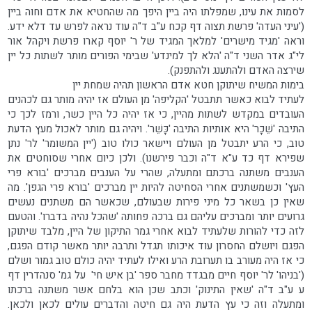
לסמות את עינו, שמפלתו היה ביין היפך מה שהחטיא את אדם וחוה ביין
('עיני העדה' פרשת תצוה דף קכח ע"ב ד"ה עוד נראה לפרש עד דלא ידע.
וראה 'מגיד מישרים' למלאך המגיד של ר' יוסף קארו פרשת ויקהל אור
לי"ג אדר השני ד"ה 'הלא לך למינדע' שבימי הפורים מותר לשתות כל יין
שירצה האדם ולהתענג ולהתפנק).
בימות המשיח שיתוקן חטא אדם הראשון תהיה שמחת יין
לעתיד לבוא כאשר תתבטל 'הקליפה' מן העולם אז יהיה מותר גם לכהנים
העובדים במקדש לשתות מהיין, כי אז יהיה כל היין כשר, ורמז לכך כי
התיבה 'שֵׁכָר' היא אותיות התיבה 'כָּשֵׁר'. ויהיה גם מותר לאכול מעץ הדעת
טוב, כי הרע יתבטל מן העולם ויישאר כולו טוב ('יין המשומר' לר' נתן
שפירא דף כד ע"א ד"ה וכבר פירשנו). ולכן כיום אחרי שסוחטים את
הענבים משתנה ברכתם ומתעלה, שהרי על הענבים מברכים 'בורא פרי
העץ' וכשמשתנים אחרי הסחיטה להיות יין מברכים 'בורא פרי הגפן'. מה
שאין כן בשאר כל מיני פירות שבעולם, שכאשר הם משתנים נעשים
גרועים יותר ומברכים עליהם גם ברכה פחותה 'שהכל נהיה בדברו'. והטעם
לזה כדי להורות שלעתיד לבוא אחרי גמר התיקון של היין, מלבד שיתוקן
הפגם ויושלם החסרון עוד איכותו תגדל ותרבה יותר מאשר קודם הפגם,
כי אז היה מעורב בו תערובת הרע ואילו לעתיד יהיה כולם טוב גמור ושלם
('בניהו' לר' יוסף חיים מבגדד מחבר ספר 'בן איש חי' על גמ' סנהדרין דף
ע ע"ב ד"ה 'שאין התינוק' וכתב שכן הוא בלחם אשר משתנה ברכתו
ומתעלה וזה כי עץ הדעת היה גם חיטה והדברים עולים לכאן ולכאן.