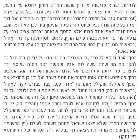
ה'נזירות' שהיא פרישות מן היין עושה האדם תיקון לחטא עץ הדעת,
שנודר להזיר את עצמו מן 'הנחש' וחוזר להדביק עצמו בה' אלקי אמת
('עץ הדעת טוב' על התורה למהרח"ו ספר במדבר דף ה ע"ב ד"ה ועל דרך
רמז נוכל לתת עוד). וכיון שיוסף היה עיקר התיקון בזה לכן לא קרא יעקב
אבינו 'נְזִיר' לאף אחד מבניו אלא ליוסף שנאמר "בִּרְכֹת אָבִיךָ גָּבְרוּ עַל
בִּרְכֹת הוֹרַי עַד תַּאֲוַת גִּבְעֹת עוֹלָם תִּהְיֶיןָ לְרֹאשׁ יוֹסֵף וּלְקָדְקֹד נְזִיר אֶחָיו"
(בראשית מט, כו) ('יין המשומר' מהדורת ויניציאה דף כג ע"א ד"ה והכוונה
הוא כאשר).
יוסף הורד דווקא למצרים, כי המצריים היו בני חם ועל ידי כן היה יכול גם
לתקן את מה שחם עשה לנח אביו. וכאשר ראה הס"מ שיוסף ירד
למצרים כדי לתקן את הפגם של אדם הראשון ושל נח, הוא התלבש
בתוך פוטיפרע ופיתה אותו לקנות את יוסף לעבד ועל ידי כן להוציא את
'כנען' מהקללה שקילל אותו נח "אָרוּר כְּנָעַן עֶבֶד עֲבָדִים יִהְיֶה לְאֶחָיו"
(בראשית ט, כה) כדי שזו תחול על ראשו של יוסף שהיה גלגולו של נח
(ראה ספר 'גלגולי נשמות' להרמ"ע מפאנו סימן קנג). וזה מה שנאמר על
יוסף הצדיק "שָׁלַח לִפְנֵיהֶם אִישׁ לְעֶבֶד נִמְכַּר יוֹסֵף" (תהלים קה, יז) כי
פוטיפר היה עבד ונתקיים אז ביוסף להיות 'עבד לעבדים' כפי שהתקלל
כנען, וכל זה עשה הס"מ כדי ש'החיצונים' יהיה להם כוח להתגבר על
הקדושה תמיד ושלא ייצאו ישראל מתחת רשותם לעולם ('יין המשומר'
לר' נתן שפירא מהדורת ויניציאה דף כג ע"א ד"ה והנה עון של נח שחטא
ביין נתקן).