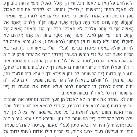
ה' אֱלֹהִים עַל הָאָדָם לֵאמֹר מִכֹּל עֵץ הַגָּן אָכֹל תֹּאכֵל: וּמֵעֵץ הַדַּעַת טוֹב וָרָע
לֹא תֹאכַל מִמֶּנּוּ" (בראשית ב, טז-יז). והנחש בא לפתות את חוה לאכול
מעץ הדעת, וחוה אמרה לנחש כי נאסר עליהם אף לגעת בעץ שנאמר
"וְהַנָּחָשׁ הָיָה עָרוּם מִכֹּל חַיַּת הַשָּׂדֶה אֲשֶׁר עָשָׂה יְהֹוָ"ה אֱלֹהִים וַיֹּאמֶר אֶל
הָאִשָּׁה אַף כִּי אָמַר אֱלֹהִים לֹא תֹאכְלוּ מִכֹּל עֵץ הַגָּן: וַתֹּאמֶר הָאִשָּׁה אֶל
הַנָּחָשׁ מִפְּרִי עֵץ הַגָּן נֹאכֵל: וּמִפְּרִי הָעֵץ אֲשֶׁר בְּתוֹךְ הַגָּן אָמַר אֱלֹהִים לֹא
תֹאכְלוּ מִמֶּנּוּ וְלֹא תִגְּעוּ בּוֹ פֶּן תְּמֻתוּן" (בראשית ג, א-ג), והיא אמרה כך
למרות שלא באמת נאסרו בנגיעה (עפ"י רש"י בראשית ג, ג). ואז בא
הס"מ אשר רכב על גבי הנחש הגשמי ('פרקי דרבי אליעזר' פרק יג ד"ה
הקנאה והתאוה והכבוד, 'ספר הבהיר' לר' נחוניה בן הקנה בסוף הספר אות
ר' ד"ה שאלו תלמידיו, זוהר פרשת בראשית דף לה ע"ב והנחש רבי יצחק)
ונגע בעץ הדעת ('יין המשומר' לר' נתן שפירא דף י' ע"א ד"ה ונלע"ד נתן,
'מקדש מלך' לר' שלום בוזאגלו על זוהר פרשת שמיני דף מ ע"א ד"ה
וחוה חפצה לבטל) כי להראות לחוה שלא מתים אם נוגעים בו ('יין
המשומר' דף ט' ע"א ד"ה בשעה שאמר).
חוה לא שמרה את ציווי ה' לא לאכול מן העץ והלכה וסחטה את הענבים
שבעץ הדעת (ראה 'בראשית רבה' יט, ה) כדי להוציא את 'השמרים' שהם
הפרי ואשר משם יניקת 'החיצונים' על מנת שיישאר היין צלול. אך לא
עלה בידה להפרידם ('יין המשומר' לר' נתן שפירא דף י ע"א טור ב ד"ה
וכשראתה חוה) והיה היין בלא סינון (עפ"י 'מאמר קשיטה' להרמ"ע מפאנו
סימן מ' ועיי"ש) בעוד צבעו אדום, כי הס"מ כולו אדום ('שתי ידות' על