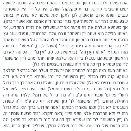
את העולם, ולכן בנהו משך שבע שנים דוגמת העולם הזה שנבנה לששה
ימים והשביעי קודש. ובהיות שקלקול העולם היה על ידי היין כשסחטו
ענבים ושתה אדם הראשון, לכן לתקן זאת שלמה לא שתה יין באותן
שבע שנים ('מדרש תלפיות' ענף בגדי כהונה ד"ה אמנם הוא אשר דברנו).
אך כשנשא שלמה את בת פרעה אחרי שהשלים את בניית המקדש, אז
באותו הלילה הוא שתה יין ונשתכר וגברו עליו 'החיצונים', ונפגם שוב עץ
הדעת אף יותר מאדם הראשון ונח. וחזר שלמה והודה על מעשיו כשאמר
"כִּי בַעַר אָנֹכִי מֵאִישׁ וְלֹא בִינַת אָדָם לִי" (משלי ל, ב), "מֵאִישׁ" – הכוונה
מנח הנקרא "אִישׁ הָאֲדָמָה" (בראשית ט, כ), "אָדָם" – הכוונה לאדם
הראשון. ששניהם נכשלו ביין והוא שלמה שתה יותר מהם ('יין המשומר'
לר' נתן שפירא דף כה ע"א ד"ה עשרת השבטים לא גלו).
באותה העת רצה הקב"ה להחריב את ירושלים ושלח את גבריאל המלאך
שתקע קנה בים הגדול ('יין המשומר' לר' נתן שפירא דף כה ע"א ד"ה
עשרת השבטים לא גלו) ועלה עליו שירטון, שעליו נבנה אחר כך כרך גדול
של רומי (גמ' שבת דף נו ע"ב בשם שמואל) אשר היה מיצר לישראל
(רש"י על גמ' שבת דף נו ע"ב ד"ה כרך גדול של רומי), ללמד שזה היה
התחלת החורבן ('יין המשומר' לר' נתן שפירא דף כה ע"א ד"ה עשרת
השבטים לא גלו) וכמו שאמרו רבותינו "אמר הקדוש ברוך הוא בית גדול
היה לי ולא החרבתיו אלא מפני היין" (ראה 'ויקרא רבה' פרשת שמיני יב,
ה) ('יין המשומר' לר' נתן שפירא דף כה ע"ב ד"ה ר' חנניא בר פפא). וזה
היה הכעס של בת שבע על בנה שלמה המלך, שבליל חינוך הבית הוא