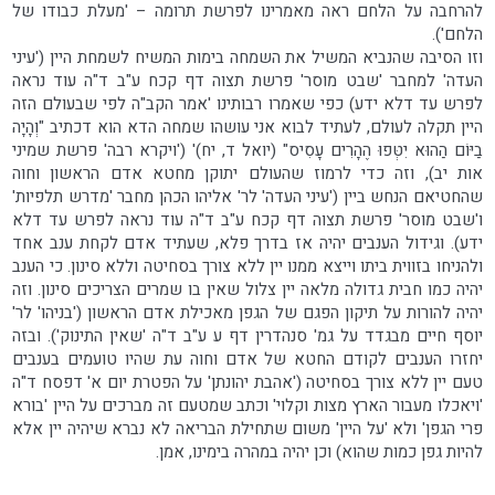
להרחבה על הלחם ראה מאמרינו לפרשת תרומה – 'מעלת כבודו של
הלחם').
וזו הסיבה שהנביא המשיל את השמחה בימות המשיח לשמחת היין ('עיני
העדה' למחבר 'שבט מוסר' פרשת תצוה דף קכח ע"ב ד"ה עוד נראה
לפרש עד דלא ידע) כפי שאמרו רבותינו 'אמר הקב"ה לפי שבעולם הזה
היין תקלה לעולם, לעתיד לבוא אני עושהו שמחה הדא הוא דכתיב "וְהָיָה
בַיּוֹם הַהוּא יִטְּפוּ הֶהָרִים עָסִיס" (יואל ד, יח)' ('ויקרא רבה' פרשת שמיני
אות יב), וזה כדי לרמוז שהעולם יתוקן מחטא אדם הראשון וחוה
שהחטיאם הנחש ביין ('עיני העדה' לר' אליהו הכהן מחבר 'מדרש תלפיות'
ו'שבט מוסר' פרשת תצוה דף קכח ע"ב ד"ה עוד נראה לפרש עד דלא
ידע). וגידול הענבים יהיה אז בדרך פלא, שעתיד אדם לקחת ענב אחד
ולהניחו בזווית ביתו וייצא ממנו יין ללא צורך בסחיטה וללא סינון. כי הענב
יהיה כמו חבית גדולה מלאה יין צלול שאין בו שמרים הצריכים סינון. וזה
יהיה להורות על תיקון הפגם של הגפן מאכילת אדם הראשון ('בניהו' לר'
יוסף חיים מבגדד על גמ' סנהדרין דף ע ע"ב ד"ה 'שאין התינוק'). ובזה
יחזרו הענבים לקודם החטא של אדם וחוה עת שהיו טועמים בענבים
טעם יין ללא צורך בסחיטה ('אהבת יהונתן' על הפטרת יום א' דפסח ד"ה
'ויאכלו מעבור הארץ מצות וקלוי' וכתב שמטעם זה מברכים על היין 'בורא
פרי הגפן' ולא 'על היין' משום שתחילת הבריאה לא נברא שיהיה יין אלא
להיות גפן כמות שהוא) וכן יהיה במהרה בימינו, אמן.