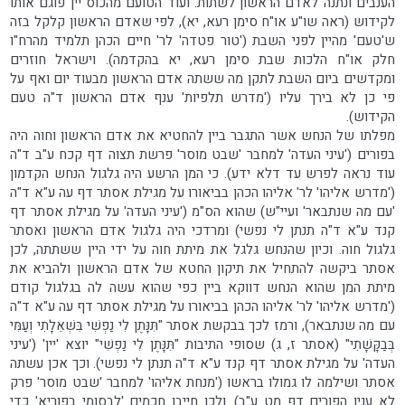
הענבים ונתנה לאדם הראשון לשתות. ועוד הטועם מהכוס יין פוגם אותו
לקידוש (ראה שו"ע או"ח סימן רעא, יא), לפי שאדם הראשון קלקל בזה
ש'טעם' מהיין לפני השבת ('טור פטדה' לר' חיים הכהן תלמיד מהרח"ו
חלק או"ח הלכות שבת סימן רעא, יא בהקדמה). וישראל חוזרים
ומקדשים ביום השבת לתקן מה ששתה אדם הראשון מבעוד יום ואף על
פי כן לא בירך עליו ('מדרש תלפיות' ענף אדם הראשון ד"ה טעם
הקידוש).
מפלתו של הנחש אשר התגבר ביין להחטיא את אדם הראשון וחוה היה
בפורים ('עיני העדה' למחבר 'שבט מוסר' פרשת תצוה דף קכח ע"ב ד"ה
עוד נראה לפרש עד דלא ידע). כי המן הרשע היה גלגול הנחש הקדמון
('מדרש אליהו' לר' אליהו הכהן בביאורו על מגילת אסתר דף עה ע"א ד"ה
'עם מה שנתבאר' ועיי"ש) שהוא הס"מ ('עיני העדה' על מגילת אסתר דף
קנד ע"א ד"ה תנתן לי נפשי) ומרדכי היה גלגול אדם הראשון ואסתר
גלגול חוה. וכיון שהנחש גלגל את מיתת חוה על ידי היין ששתתה, לכן
אסתר ביקשה להתחיל את תיקון החטא של אדם הראשון ולהביא את
מיתת המן שהוא הנחש דווקא ביין כפי שהוא עשה לה בגלגול קודם
('מדרש אליהו' לר' אליהו הכהן בביאורו על מגילת אסתר דף עה ע"א ד"ה
עם מה שנתבאר), ורמז לכך בבקשת אסתר "תִּנָּתֶן לִי נַפְשִׁי בִּשְׁאֵלָתִי וְעַמִּי
בְּבַקָּשָׁתִי" (אסתר ז, ג) שסופי התיבות "תִּנָּתֶן לִי נַפְשִׁי" יוצא 'יין' ('עיני
העדה' על מגילת אסתר דף קנד ע"א ד"ה תנתן לי נפשי). וכך אכן עשתה
אסתר ושילמה לו גמולו בראשו ('מנחת אליהו' למחבר 'שבט מוסר' פרק
לא ענין הפורים דף מט ע"ב). ולכן חייבו חכמים 'לבסומי בפוריא' כדי