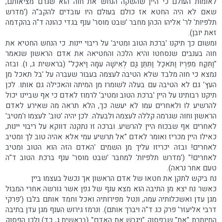
לאומות העולם כי היין שהשקה הנחש את חוה הוא שגרם מציאותם,
שאם לא היה החטא אז כולם בעולם היו עובדים להקב"ה ('מדרש
תלפיות' לר' אליהו הכהן מחבר 'שבט מוסר' ענף בגדי כהונה ד"ה בהקדמה
זאת יובן).
ומשום כך תיקנו 'ברכת הטוב ומטיב' על ריבוי יינות. כי הנחש החטיא את
חוה בענבים שנסחטו והיא הלכה והחטיאה את אדם הראשון שנאמר
"וַתִּקַּח מִפִּרְיוֹ וַתֹּאכַל וַתִּתֵּן גַּם לְאִישָׁהּ עִמָּהּ וַיֹּאכַל" (בראשית ג, ו). ובזה
נמצא כי חוה מלבד שלא הטיבה לעצמה בעבור שעברה על 'בל תאכל מן
העץ' גם לא הטיבה עם בעלה לשומרו מן המיתה והאכילה גם אותו. לכן
תיקנו רבותינו על היין 'ברכת הטוב ומטיב' לרמוז לאדם כי אף שביינו יכול
להרשיע לו ולאחרים עמו לא יעשה כך, הלא תראה מה שאירע לאדם
הראשון וחוה שגרמה קללה לעצמה ולבעלה. לכן יהיה 'טוב' לעצמו ו'מטיב'
לאחרים אף שבכוח היין להרשיע. וברכה זו נתקנה דווקא על ריבוי יינות,
כאילו היין מכריז ואומר לאדם "אל תרשיע עמי אלא אהיה טוב לך ומטיב
לאחרים! ובזה יכריזו עליך מן השמים 'האדם הזה הוא הטוב ומטיב
לאחרים!" ('מדרש תלפיות' למחבר 'שבט מוסר' ענף ברכת הטוב ד"ה
טעם אחר נראה).
נח ביקש לתקן את חטאו של אדם הראשון אך נכשל בעצמו ביין
כאשר נח יצא מן התיבה הוא מצא ענף של גפן אשר גורשה אחרי המבול
מגן עדן ואשכלותיה עמה, ונטל מפירותיה ואכל וחמד אותם בלבו ('פרקי
דרבי אליעזר' פרק כג ד"ה ויברך אותם). ונרמז גירוש הענף מגן עדן בתיבה
המיותרת "אֶת" שבפסוק "וַיְגָרֶשׁ אֶת הָאָדָם" (בראשית ג, כד) ולכן הפסוק