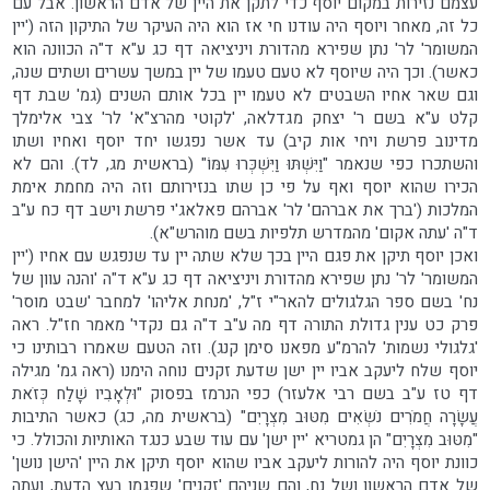
עצמם נזירות במקום יוסף כדי לתקן את היין של אדם הראשון. אבל עם
כל זה, מאחר ויוסף היה עודנו חי אז הוא היה העיקר של התיקון הזה ('יין
המשומר' לר' נתן שפירא מהדורת ויניציאה דף כג ע"א ד"ה הכוונה הוא
כאשר). וכך היה שיוסף לא טעם טעמו של יין במשך עשרים ושתים שנה,
וגם שאר אחיו השבטים לא טעמו יין בכל אותם השנים (גמ' שבת דף
קלט ע"א בשם ר' יצחק מגדלאה, 'לקוטי מהרצ"א' לר' צבי אלימלך
מדינוב פרשת ויחי אות קיב) עד אשר נפגשו יחד יוסף ואחיו ושתו
והשתכרו כפי שנאמר "וַיִּשְׁתּוּ וַיִּשְׁכְּרוּ עִמּוֹ" (בראשית מג, לד). והם לא
הכירו שהוא יוסף ואף על פי כן שתו בנזירותם וזה היה מחמת אימת
המלכות ('ברך את אברהם' לר' אברהם פאלאג'י פרשת וישב דף כח ע"ב
ד"ה 'עתה אקום' מהמדרש תלפיות בשם מוהרש"א).
ואכן יוסף תיקן את פגם היין בכך שלא שתה יין עד שנפגש עם אחיו ('יין
המשומר' לר' נתן שפירא מהדורת ויניציאה דף כג ע"א ד"ה 'והנה עוון של
נח' בשם ספר הגלגולים להאר"י ז"ל, 'מנחת אליהו' למחבר 'שבט מוסר'
פרק כט ענין גדולת התורה דף מה ע"ב ד"ה גם נקדי' מאמר חז"ל. ראה
'גלגולי נשמות' להרמ"ע מפאנו סימן קנג). וזה הטעם שאמרו רבותינו כי
יוסף שלח ליעקב אביו יין ישן שדעת זקנים נוחה הימנו (ראה גמ' מגילה
דף טז ע"ב בשם רבי אלעזר) כפי הנרמז בפסוק "וּלְאָבִיו שָׁלַח כְּזֹאת
עֲשָׂרָה חֲמֹרִים נֹשְׂאִים מִטּוּב מִצְרָיִם" (בראשית מה, כג) כאשר התיבות
"מִטּוּב מִצְרָיִם" הן גמטריא 'יין ישן' עם עוד שבע כנגד האותיות והכולל. כי
כוונת יוסף היה להורות ליעקב אביו שהוא יוסף תיקן את היין 'הישן נושן'
של אדם הראשון ושל נח, והם שניהם 'זקנים' שפגמו בעץ הדעת, ועתה