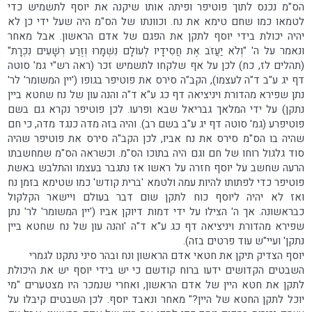
הס"מ נכנס לתוך פוטיפר ופיתה אותו שיקנה את יוסף לתשמיש כדי
לטמאו כמו שחם טימא את נח. וכוונתו של הס"מ היה שעל ידי כן לא
יהיה יכולת בידי יוסף לתקן את הפגם של אדם הראשון. אבל מאחר
ונאמר על ה' "וְלֹא יַעֲזֹב אֶת חֲסִידָיו לְעוֹלָם נִשְׁמָרוּ וְזֶרַע רְשָׁעִים נִכְרָת"
(תהלים לז, כח) לכן על אף שלקחו לתשמיש זכר (ראה רש"י גמ' סוטה
דף יג ע"ב ד"ה לעצמו), הקב"ה סירס את פוטיפר בגופו ('יין המשומר' לר'
נתן שפירא מהדורת ויניציאה דף כג ע"א ד"ה והנה עון של נח שחטא ביין
נתקן) על ידי המלאך גבריאל שבא ופרעו. לכן פוטיפר נקרא גם בשם
פוטיפרע (גמ' סוטה דף יג ע"ב בשם רב). והיה בזה מדה כנגד מדה, כי חם
שהיה בו הס"מ סירס את נח אביו, לכן הקב"ה סירס את פוטיפר שהיה
סוד גלגול רוחו של חם וגם היה בתוכו הס"מ. וכשראה הס"מ שמחשבתו
הרעה שחשב על יוסף חזרה על ראשו אז נתגבר בעצמו והתלבש באשת
פוטיפר כדי לפתותו להיות עמה ולטמא 'ברית קודש' כמו שטימא בזמן נח
ואז לא יהיה ליוסף כוח לתקן שום דבר בעולם ויישאר הקלקול
כבראשונה. אך ה' הצילו על ידי דמות דיוקן אביו ('יין המשומר' לר' נתן
שפירא מהדורת ויניציאה דף כג ע"א ד"ה 'והנה עון של נח שחטא ביין
נתקן' ועיי"ש עוד פרטים בזה).
יוסף הצדיק תיקן את חטאי אדם הראשון ונח ובהר סיני נתקנו לגמרי
השבטים הקדושים ידעו ברוח קודשם כי יש בידי יוסף יש את היכולת
לתקן את חטא היין של אדם הראשון, ואחרי שנמכר היו מצטערים "מי
יוכל לתקן החטא של היין?" מאחר ונאבד יוסף. לכן השבטים קיבלו על