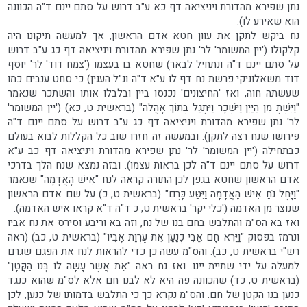
נתן שפירא מהדורת ויניציאה דף כא ע"ב דרוש על סתם יינם ד"ה הכוונה
הוא שאירע לו).
נח ביקש לתקן את עוון חטא אדם הראשון, אך למעשה תיקונו היה
קלקולו ('יין המשומר' לר' נתן שפירא מהדורת ויניציאה דף כג ע"ב דרוש
על סתם יינם ד"ה ונתחיל לבאר) שחטא בו בעצמו ('צמח דוד' לר' יוסף
דוד משאלוניקי פרשת נח דף לו ע"א ד"ה ונ"ל הענין) כי סחט ענבים כמו
שעשתה חוה, ואז 'החיצונים' נכנסו ביין ובלבלו אותו והשתכר שנאמר
"וַיֵּשְׁתְּ מִן הַיַּיִן וַיִּשְׁכָּר וַיִּתְגַּל בְּתוֹךְ אָהֳלֹה" (בראשית ט, כא) ('יין המשומר'
לר' נתן שפירא מהדורת ויניציאה דף כג ע"ב דרוש על סתם יינם ד"ה
פירושו שנח רצה לתקן). ובמעשה זה חזרו שוב כל הקללות לבוא בעולם
כבתחילה ('יין המשומר' לר' נתן שפירא מהדורת ויניציאה דף כב ע"א
דרוש על סתם יינם ד"ה לכן בראות עצמו). ובזה נמצא שנח הלך בדרכי
אדם הראשון שחטא בגפן לכן התורה קראה לנח "אִישׁ הָאֲדָמָה" שנאמר
"וַיָּחֶל נֹחַ אִישׁ הָאֲדָמָה וַיִּטַּע כָּרֶם" (בראשית ט, כ) על שם אדם הראשון
שנוצר מן האדמה ('כלי יקר' בראשית ט, כ ד"ה ד"א קראו איש האדמה).
ואז בא הס"מ והתלבש בחם בנו של נח, וזה בא וריבע וסירס את נח אביו
ונרמז בפסוק "וַיַּרְא חָם אֲבִי כְנַעַן אֵת עֶרְוַת אָבִיו" (בראשית ט, כב) (ראה
רש"י בראשית ט, כב). והס"מ עשה כן כדי להראות לנח את הפגם שגרם
למעלה על ידי שתיית יינו. ואז נח ראה "אֵת אֲשֶׁר עָשָׂה לוֹ בְּנוֹ הַקָּטָן"
(בראשית ט, כד) שהכוונה פה היא לא לבנו חם אלא לס"מ שהוא כנגד
כנען בנו הקטן של חם. והס"מ נקרא כך כי התלבש בדמותו של כנען, לכן