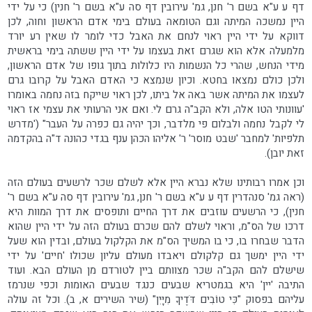
דף ע ע"א בשם ר' חנן, גמ' עירובין דף סה ע"א בשם ר' חנין) כי על ידי
היין נמשכה המיתה וגם הטומאה בעולם בימי אדם הראשון וחוה, לכן
דווקא על ידי היין ראוי לנחם את האבל כדי לומר לו שאין רע יורד
מלמעלה אלא הוא שגרם זאת בעצמו על ידי היין ששתה בימי בראשית
מידי הנחש, שהרי כל הנשמות היו כלולות בתוך גופו של אדם הראשון,
ולכן כולם נמצאו בחטא. וכיון שנמצא כי האדם האבל על קרובו גרם
לעצמו את המיתה אשר באה אל ביתו, לכן ראוי שייקח בזה נחמה באומרו
'עוונותי הטו אלה, ולא הקב"ה גרם לי. ואם אני הרעותי את עצמי אז ראוי
לי לקבל נחמה ולבלום פי מלדבר, וכך יהיה גם כפרה על העבר" ('מדרש
תלפיות' למחבר 'שבט מוסר' ר' אליהו הכהן ענף בגדי כהונה ד"ה בהקדמה
זאת יובן).
וכן אמרו רבותינו שלא נברא היין אלא לשלם שכר לרשעים בעולם הזה
(ראה גמ' סנהדרין דף ע ע"א בשם ר' חנן, גמ' עירובין דף סה ע"א בשם ר'
חנין), כי הרשעים עוזבים את דרך החיים ותופסים את דרך המוות היא
דרכו של הס"מ, וראוי לשלם להם שכרם בעולם הזה על ידי היין שהוא
הדבר שבחרו בו, כי בו המשיך הס"מ את הקלקול בעולם, ובדין הוא שעל
ידי היין ימשך גם קלקולם ויאבדו מעולם עליון שכולו 'חיים' על ידי
שישלם להם הקב"ה שכר מצוותם ביין לטורדם מן העולם הבא. ועוד
התיבה 'יין' היא בגמטריא שבעים כנגד שבעים האומות וכפי שנרמז
עליהם בפסוק "כִּי טוֹבִים דֹּדֶיךָ מִיָּיִן" (שיר השירים א, ב). וכל זה עולה