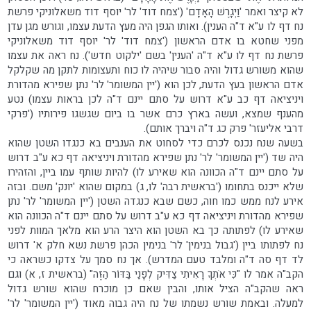
לא קיצר ואמר 'וַיְגָרֶשׁ הָאָדָם' ('צמח דוד' לר' יוסף דוד משאלוניקי פרשת
נח דף לו ע"א ד"ה הענין). ואותו הגפן היה מעץ הדעת עצמו, וגורש מגן עדן
מפני שחטא בו אדם הראשון ('צמח דוד' לר' יוסף דוד משאלוניקי
פרשת נח דף לו ע"א ד"ה 'הענין' בשם 'ילקוט חדש'). נח ראה את עצמו
שהוא משורש גדול והיה סבור שיהיה לו כוח ותעצומות לתקן מה שקלקל
אדם הראשון בעץ הדעת, לכן הוא ('יין המשומר' לר' נתן שפירא מהדורת
ויניציאה דף כב ע"א דרוש על סתם יינם ד"ה לכן בראות עצמו) נטע
מהענף שמצא, ועשה בארץ כרם אשר בו ביום שגשגו פירותיו ('פרקי
דרבי אליעזר' פרק כג ד"ה ויברך אותם).
בשעה שנח נכנס לכרם כדי לסחוט את הענבים בא כנגדו השטן שהוא
היה שד ('יין המשומר' לר' נתן שפירא מהדורת ויניציאה דף כא ע"ב דרוש
על סתם יינם ד"ה הכוונה הוא שאירע לו) להיות שותף עמו ביין, והזהירו
שלא ייכנס בתחומו ('בראשית רבה' לו, ג) במקום שהוא 'יונק' משם. ובזה
אירע לנח ממש כמו חוה, כשם שבא כנגדה השטן ('יין המשומר' לר' נתן
שפירא מהדורת ויניציאה דף כא ע"ב דרוש על סתם יינם ד"ה הכוונה הוא
שאירע לו) לפתותה כך בא השטן הוא היצר הרע הוא מלאך המוות לפני
נח לפתותו ביין ('גבול בנימין' לר' בנימין הכהן פרשת נשא חלק א' דרוש
לד דף סה ד"ה ומלבד טעם המדרש). אך נח סמך על צדקו כשראה כי
הקב"ה אמר לו "כִּי אֹתְךָ רָאִיתִי צַדִּיק לְפָנַי בַּדּוֹר הַזֶּה" (בראשית ז, א) וגם
ראה שהקב"ה הציל אותו, והבין שאם כן מוכרח שהוא שורש גדול
למעלה. ובאמת שורש נשמתו של נח היה גבוה מאוד ('יין המשומר' לר'