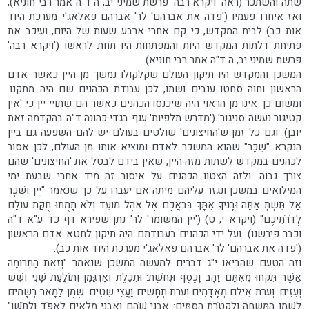
שתה והשתכר (ראה 'ויקרא רבה' פרשת שמיני יב, ה ד"ה אמר רבי חוניא),
ואז איחרו פעמיו ('פדה את אברהם' לר' אברהם פאלאג'י מערכת היוד
אות כב) לבית המקדש, כי קם אחרי ארבע שעות של היום, ועיכב את
פתיחת דלתות המקדש היות והמפתחות היו תחת לראשו ('ויקרא רבה'
פרשת שמיני יב, ה ד"ה אמר רבי חוניא).
המשכן והמקדש היו תיקון העולם שקלקולו נמשך מן היין כאשר אדם
הראשון וחוה סחטו ענבים ושתו, לכן עבודת הכהנים שם היה מתקנו.
ומשום כך אינו מן הראוי היה שיכנסו הכהנים כאשר הם שתויי יין כי 'אין
קטיגור נעשה סניגור' ('מדרש תלפיות' ענף בגדי כהונה ד"ה בהקדמה זאת
יובן). וגם כל זמן ש'החיצונים' שולטים בעולם יש להם השפעה גם ביין
הנקרא "שֵׁכָר" שהוא המשכר לאדם ומוציא אותו מן העולם, לכן אסור
לכהנים במקדש לשתות מזה היין, שאין בידם לבטל את 'החיצונים' שהם
צורך גבוה. ולזה הצטוו הכהנים על איסור זה מיד אחרי שבעת ימי
המילואים במשכן ונגזר עליהם מיתה אם יעברו על כך שנאמר "יַיִן וְשֵׁכָר
אַל תֵּשְׁתְּ אַתָּה וּבָנֶיךָ אִתָּךְ בְּבֹאֲכֶם אֶל אֹהֶל מוֹעֵד וְלֹא תָמֻתוּ חֻקַּת עוֹלָם
לְדֹרֹתֵיכֶם" (ויקרא י, ט) ('יין המשומר' לר' נתן שפירא דף כד ע"א ד"ה
וכבר פירשנו). ועל ידי הכהנים בעבודתם היה תיקון לחטא אדם הראשון
('פדה את אברהם' לר' אברהם פאלאג'י מערכת היוד אות כב).
וזה הטעם שהביאו י"ג דברים למעשה המשכן שנאמר "וְזֹאת הַתְּרוּמָה
אֲשֶׁר תִּקְחוּ מֵאִתָּם זָהָב וָכֶסֶף וּנְחֹשֶׁת: וּתְכֵלֶת וְאַרְגָּמָן וְתוֹלַעַת שָׁנִי וְשֵׁשׁ
וְעִזִּים: וְעֹרֹת אֵילִם מְאָדָּמִים וְעֹרֹת תְּחָשִׁים וַעֲצֵי שִׁטִּים: שֶׁמֶן לַמָּאֹר בְּשָׂמִים
לְשֶׁמֶן הַמִּשְׁחָה וְלִקְטֹרֶת הַסַּמִּים: אַבְנֵי שֹׁהַם וְאַבְנֵי מִלֻּאִים לָאֵפֹד וְלַחֹשֶׁן"