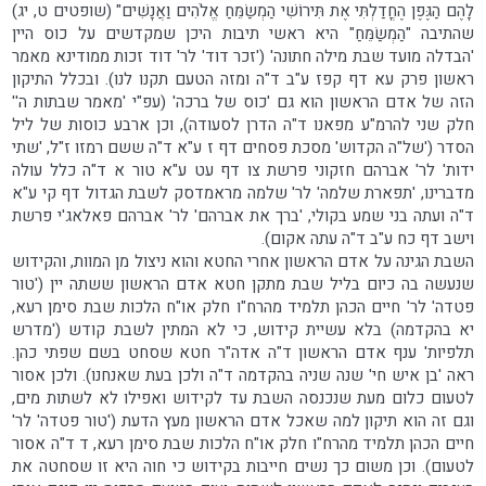
לָהֶם הַגֶּפֶן הֶחֳדַלְתִּי אֶת תִּירוֹשִׁי הַמְשַׂמֵּחַ אֱלֹהִים וַאֲנָשִׁים" (שופטים ט, יג)
שהתיבה "הַמְשַׂמֵּחַ" היא ראשי תיבות היכן שמקדשים על כוס היין
'הבדלה מועד שבת מילה חתונה' ('זכר דוד' לר' דוד זכות ממודינא מאמר
ראשון פרק עא דף קפז ע"ב ד"ה ומזה הטעם תקנו לנו). ובכלל התיקון
הזה של אדם הראשון הוא גם 'כוס של ברכה' (עפ"י 'מאמר שבתות ה''
חלק שני להרמ"ע מפאנו ד"ה הדרן לסעודה), וכן ארבע כוסות של ליל
הסדר ('של"ה הקדוש' מסכת פסחים דף ז ע"א ד"ה ששם רמזו ז"ל, 'שתי
ידות' לר' אברהם חזקוני פרשת צו דף עט ע"א טור א ד"ה כלל עולה
מדברינו, 'תפארת שלמה' לר' שלמה מראמדסק לשבת הגדול דף קי ע"א
ד"ה ועתה בני שמע בקולי, 'ברך את אברהם' לר' אברהם פאלאג'י פרשת
וישב דף כח ע"ב ד"ה עתה אקום).
השבת הגינה על אדם הראשון אחרי החטא והוא ניצול מן המוות, והקידוש
שנעשה בה כיום בליל שבת מתקן חטא אדם הראשון ששתה יין ('טור
פטדה' לר' חיים הכהן תלמיד מהרח"ו חלק או"ח הלכות שבת סימן רעא,
יא בהקדמה) בלא עשיית קידוש, כי לא המתין לשבת קודש ('מדרש
תלפיות' ענף אדם הראשון ד"ה אדה"ר חטא שסחט בשם שפתי כהן.
ראה 'בן איש חי' שנה שניה בהקדמה ד"ה ולכן בעת שאנחנו). ולכן אסור
לטעום כלום מעת שנכנסה השבת עד לקידוש ואפילו לא לשתות מים,
וגם זה הוא תיקון למה שאכל אדם הראשון מעץ הדעת ('טור פטדה' לר'
חיים הכהן תלמיד מהרח"ו חלק או"ח הלכות שבת סימן רעא, ד ד"ה אסור
לטעום). וכן משום כך נשים חייבות בקידוש כי חוה היא זו שסחטה את