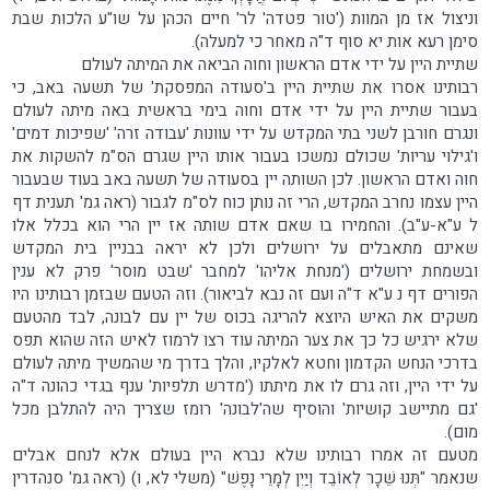
וניצול אז מן המוות ('טור פטדה' לר' חיים הכהן על שו"ע הלכות שבת
סימן רעא אות יא סוף ד"ה מאחר כי למעלה).
שתיית היין על ידי אדם הראשון וחוה הביאה את המיתה לעולם
רבותינו אסרו את שתיית היין ב'סעודה המפסקת' של תשעה באב, כי
בעבור שתיית היין על ידי אדם וחוה בימי בראשית באה מיתה לעולם
ונגרם חורבן לשני בתי המקדש על ידי עוונות 'עבודה זרה' 'שפיכות דמים'
ו'גילוי עריות' שכולם נמשכו בעבור אותו היין שגרם הס"מ להשקות את
חוה ואדם הראשון. לכן השותה יין בסעודה של תשעה באב בעוד שבעבור
היין עצמו נחרב המקדש, הרי זה נותן כוח לס"מ לגבור (ראה גמ' תענית דף
ל ע"א-ע"ב). והחמירו בו שאם אדם שותה אז יין הרי הוא בכלל אלו
שאינם מתאבלים על ירושלים ולכן לא יראה בבניין בית המקדש
ובשמחת ירושלים ('מנחת אליהו' למחבר 'שבט מוסר' פרק לא ענין
הפורים דף נ ע"א ד"ה ועם זה נבא לביאור). וזה הטעם שבזמן רבותינו היו
משקים את האיש היוצא להריגה בכוס של יין עם לבונה, לבד מהטעם
שלא ירגיש כל כך את צער המיתה עוד רצו לרמוז לאיש הזה שהוא תפס
בדרכי הנחש הקדמון וחטא לאלקיו, והלך בדרך מי שהמשיך מיתה לעולם
על ידי היין, וזה גרם לו את מיתתו ('מדרש תלפיות' ענף בגדי כהונה ד"ה
'גם מתיישב קושיות' והוסיף שה'לבונה' רומז שצריך היה להתלבן מכל
מום).
מטעם זה אמרו רבותינו שלא נברא היין בעולם אלא לנחם אבלים
שנאמר "תְּנוּ שֵׁכָר לְאוֹבֵד וְיַיִן לְמָרֵי נָפֶשׁ" (משלי לא, ו) (ראה גמ' סנהדרין