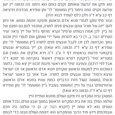
הוא תיקן את 'הדעת' שאותם זקנים כוחם הוא הימנו. וזה הכוונה 'יין ישן
שדעת זקנים נוחה הימנו' ('יין המשומר' לר' נתן שפירא מהדורת ויניציאה
דף כב ע"א ד"ה ולכן כלם לעתיד לבוא יהיה).
ובהר סיני נתקן לגמרי חטא אדם הראשון ופסקה זוהמת הנחש. אז ניתן
להם 'יינה של תורה' שהם שבעים פנים לתורה, ונתכפר להם גם הפגם של
נח ביין. לכן אמרו רבותינו ש'סיני' נקרא 'מרתף גדול של יין' (ראה 'שיר
השירים רבה' ב, ד) כי בא להורות שעל ידי שנתקן שם לגמרי היין ונכנס
בתוך הקדושה לכן זכו לקבל שבעים פנים לתורה ('יין המשומר' לר' נתן
שפירא דף כג ע"א ד"ה הכוונה היא שאז). וכן 'יין' בגמטריא שבעים
(רקנאטי פרשת בראשית דף ד ע"ב ד"ה וירא אלקים את האור) וגם
גמטריא 'סוד' ('זיקוקין דנורא ובעורין דאשא' בהקדמה מר ינוקא ד"ה
אבל לפי דרכנו). והתיבה 'סיני' היא ראשי תיבות 'נכנס יין יצא סוד', כלומר
כשנכנס היין למקומו הראשון שקודם חטא אדם הראשון אז זכו ישראל
שיצא ה'סוד' שהם שבעים פנים לתורה. אבל אחר כך כאשר ישראל
נכשלו במעשה העגל חזרו הדברים כמות שהיו בחטא אדם הראשון,
ש'החיצונים' גברו על היין 'המשומר בענביו' ('יין המשומר' לר' נתן שפירא
דף כג ע"א ד"ה הכוונה היא שאז).
המשכן ובית המקדש היו תיקון העולם מחטא שתיית היין
שלמה המלך בנה את בית המקדש הראשון במשך שבע שנים, ובכל אותם
השנים הוא לא שתה יין ('ויקרא רבה' יב, ה). כי שלמה היה חכם
שבחכמים וידע סוד הדבר שהמקדש הוא דוגמת העולם ונבנה כדי לבסם