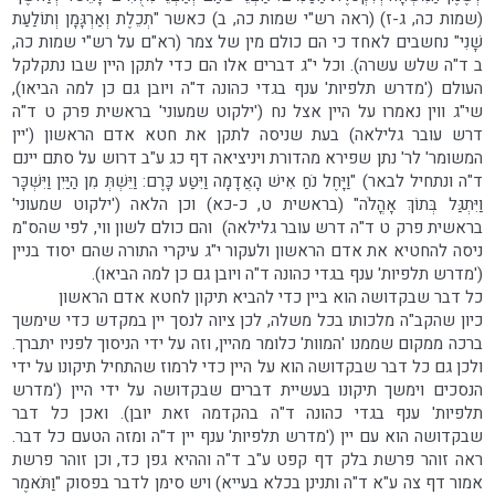
(שמות כה, ג-ז) (ראה רש"י שמות כה, ב) כאשר "תְכֵלֶת וְאַרְגָּמָן וְתוֹלַעַת
שָׁנִי" נחשבים לאחד כי הם כולם מין של צמר (רא"ם על רש"י שמות כה,
ב ד"ה שלש עשרה). וכל י"ג דברים אלו הם כדי לתקן היין שבו נתקלקל
העולם ('מדרש תלפיות' ענף בגדי כהונה ד"ה ויובן גם כן למה הביאו),
שי"ג ווין נאמרו על היין אצל נח ('ילקוט שמעוני' בראשית פרק ט ד"ה
דרש עובר גלילאה) בעת שניסה לתקן את חטא אדם הראשון ('יין
המשומר' לר' נתן שפירא מהדורת ויניציאה דף כג ע"ב דרוש על סתם יינם
ד"ה ונתחיל לבאר) "וַיָּחֶל נֹחַ אִישׁ הָאֲדָמָה וַיִּטַּע כָּרֶם: וַיֵּשְׁתְּ מִן הַיַּיִן וַיִּשְׁכָּר
וַיִּתְגַּל בְּתוֹךְ אָהֳלֹה" (בראשית ט, כ-כא) וכן הלאה ('ילקוט שמעוני'
בראשית פרק ט ד"ה דרש עובר גלילאה) והם כולם לשון ווי, לפי שהס"מ
ניסה להחטיא את אדם הראשון ולעקור י"ג עיקרי התורה שהם יסוד בניין
('מדרש תלפיות' ענף בגדי כהונה ד"ה ויובן גם כן למה הביאו).
כל דבר שבקדושה הוא ביין כדי להביא תיקון לחטא אדם הראשון
כיון שהקב"ה מלכותו בכל משלה, לכן ציוה לנסך יין במקדש כדי שימשך
ברכה ממקום שממנו 'המוות' כלומר מהיין, וזה על ידי הניסוך לפניו יתברך.
ולכן גם כל דבר שבקדושה הוא על היין כדי לרמוז שהתחיל תיקונו על ידי
הנסכים וימשך תיקונו בעשיית דברים שבקדושה על ידי היין ('מדרש
תלפיות' ענף בגדי כהונה ד"ה בהקדמה זאת יובן). ואכן כל דבר
שבקדושה הוא עם יין ('מדרש תלפיות' ענף יין ד"ה ומזה הטעם כל דבר.
ראה זוהר פרשת בלק דף קפט ע"ב ד"ה וההיא גפן כד, וכן זוהר פרשת
אמור דף צה ע"א ד"ה ותנינן בכלא בעייא) ויש סימן לדבר בפסוק "וַתֹּאמֶר