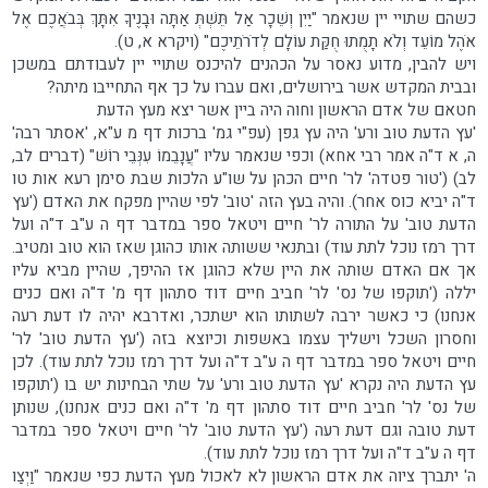
כשהם שתויי יין שנאמר "יַיִן וְשֵׁכָר אַל תֵּשְׁתְּ אַתָּה וּבָנֶיךָ אִתָּךְ בְּבֹאֲכֶם אֶל
אֹהֶל מוֹעֵד וְלֹא תָמֻתוּ חֻקַּת עוֹלָם לְדֹרֹתֵיכֶם" (ויקרא א, ט).
ויש להבין, מדוע נאסר על הכהנים להיכנס שתויי יין לעבודתם במשכן
ובבית המקדש אשר בירושלים, ואם עברו על כך אף התחייבו מיתה?
חטאם של אדם הראשון וחוה היה ביין אשר יצא מעץ הדעת
'עץ הדעת טוב ורע' היה עץ גפן (עפ"י גמ' ברכות דף מ ע"א, 'אסתר רבה'
ה, א ד"ה אמר רבי אחא) וכפי שנאמר עליו "עֲנָבֵמוֹ עִנְּבֵי רוֹשׁ" (דברים לב,
לב) ('טור פטדה' לר' חיים הכהן על שו"ע הלכות שבת סימן רעא אות טו
ד"ה יביא כוס אחר). והיה בעץ הזה 'טוב' לפי שהיין מפקח את האדם ('עץ
הדעת טוב' על התורה לר' חיים ויטאל ספר במדבר דף ה ע"ב ד"ה ועל
דרך רמז נוכל לתת עוד) ובתנאי ששותה אותו כהוגן שאז הוא טוב ומטיב.
אך אם האדם שותה את היין שלא כהוגן אז ההיפך, שהיין מביא עליו
יללה ('תוקפו של נס' לר' חביב חיים דוד סתהון דף מ' ד"ה ואם כנים
אנחנו) כי כאשר ירבה לשתותו הוא ישתכר, ואדרבא יהיה לו דעת רעה
וחסרון השכל וישליך עצמו באשפות וכיוצא בזה ('עץ הדעת טוב' לר'
חיים ויטאל ספר במדבר דף ה ע"ב ד"ה ועל דרך רמז נוכל לתת עוד). לכן
עץ הדעת היה נקרא 'עץ הדעת טוב ורע' על שתי הבחינות יש בו ('תוקפו
של נס' לר' חביב חיים דוד סתהון דף מ' ד"ה ואם כנים אנחנו), שנותן
דעת טובה וגם דעת רעה ('עץ הדעת טוב' לר' חיים ויטאל ספר במדבר
דף ה ע"ב ד"ה ועל דרך רמז נוכל לתת עוד).
ה' יתברך ציוה את אדם הראשון לא לאכול מעץ הדעת כפי שנאמר "וַיְצַו