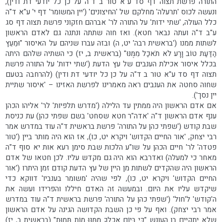
התורה פרשת תצוה דף סד ע"א טור ב ד"ה על כן כל יודעי דת ודין),
ונעשה לכוס 'תרעלה' מחלקם של 'החיצונים' ('יין המשומר' דף י' ע"א ד"ה
כלל העולה, 'שתי ידות' על התורה לר' אברהם חזקוני פרשת תצוה דף סג
ע"ב ד"ה ועתה נבאר חטא). ואז חוה שתתה ונתנה גם לאדם הראשון
לשתות ממנו ('בראשית רבה' יט, ה) ובזה עברו שניהם על האיסור "וּמֵעֵץ
הַדַּעַת טוֹב וָרָע לֹא תֹאכַל מִמֶּנּוּ" (בראשית ב, יז) כי השתיה שלהם היתה
בכלל איסור אכילת הענבים של עץ הדעת ('שתי ידות' על התורה פרשת
תצוה דף סד ע"א טור ב ד"ה על כן כל יודעי דת ודין) (להרחבה בטעם
שחוה סחטה את הענבים ראה מאמרינו לפרשת האזינו – 'איסור שתיית
יין נסך').
אם אדם הראשון היה ממתין עד הלילה ('מדרש תלפיות' לר' אליהו הכהן
ענף אדם הראשון ד"ה 'אדה"ר חטא שסחט' בשם שפתי כהן) עת כניסת
שבת קודש ('שפתי כהן על התורה' פרשת בראשית ד"ה עוד במדרש אמר
רבי יצחק, 'אור החיים הקדוש' ויקרא יט, כו), אז הוא היה מותר ביין ('טור
פטדה' לר' חיים הכהן על שו"ע הלכות שבת סימן רעא אות יא סוף ד"ה
מאחר כי למעלה) ואדרבא הוא היה גם מקדש עליו. לכן חטאו של אדם
הראשון היה שהקדים לשתות מן היין של עץ הדעת קודם זמן היתרו ('אור
החיים הקדוש' ויקרא יט, כו), לפי שהיה 'משומר בענביו' דווקא כדי
שיקדש עליו את היום. ובמעשה זה האדם חיללו והפרידו ועשה את
ה'קודש' ל'חול' ('שפתי כהן על התורה' פרשת בראשית ד"ה עוד במדרש
אמר רבי יצחק). ואף על פי כן השבת הקדושה הגינה על אדם הראשון
שלא יתקיים בו העונש "כִּי בְּיוֹם אֲכָלְךָ מִמֶּנּוּ מוֹת תָּמוּת" (בראשית ב, יז)