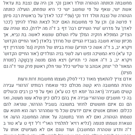
מחשבתה וכוונתה הטהורה ונולד ראובן נקי. וכן היה עם נצבת בת עדאל
אשת ישי, שאף על פי שחשב ישי כי היא שפחתו, הועילה כוונתה
הטהורה של נצבת ונולד דוד נקי (עפ"י 'ככר לאדן' על בראשית רבה סימן
ד פרשה נג). וכן על פי מחשבות האם יכול לצאת הוולד להיפך ('ככר
לאדן' על מדרש 'שיר השירים רבה' דף ב ד"ה מה ילדת), כמו שהיה עם
הצדיק המופלא חזקיה המלך עליו השלום שנשא לאשה בת נביא, אך
מכיוון שהיא חשבה בעבדיו הגויים של מרודך בלאדן ('אור החיים הקדוש'
ויקרא יב, ב ד"ה אשה כי תזריע) שהיו בביתו של חזקיה (גמ' סנהדרין דף
קד ע"א) היא המשיכה נפש רעה לשני בניה הנולדים ('אור החיים הקדוש'
ויקרא יב, ב ד"ה אשה כי תזריע) ויצא מהם מנשה וְרַבְשָׁקֵה ('מנורת
המאור' לר' יצחק אבוהב נר שלישי כלל שני חלק ראשון פרק שני ד"ה גם
מצינו).
אדם צריך להתאמץ מאוד כדי לסלק מעצמו מחשבות זרות ורעות
טהרת המחשבה היא קשה מכולם כפי שאמרו רבותינו 'הרהורי עבירה
קשים מעבירה' (ראה גמ' יומא דף כט ע"א). ואף על פי כן רבים נכשלים
בה כי חושבים שהרהורי עבירה אין בהם כלום כיון שלא עשו מעשה, ואז
הם גם אינם חוששים לחזור בתשובה בשביל ההרהור, שנראה להם
ככלום. ואותם אנשים אינם יודעים שכל מי שמהרהר רעה הוא חוטא עם
נשמתו הטהורה, ואם לא חוזר בתשובה על אותה המחשבה הרעה אז
נשארת נשמתו פגומה ('גליא רזיא' לתלמיד האר"י ז"ל דף ט ע"א טור ב
ד"ה ותדע שטהרת המחשבה). ועוד שגם אם לא מענישים אותו על