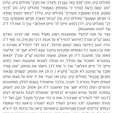
(תהלים קיט, סח) "פָּנֶיךָ הָאֵר בְּעַבְדֶּךָ וְלַמְּדֵנִי אֶת חֻקֶּיךָ" (תהלים קיט, קלה)
"טוּב טַעַם וָדַעַת לַמְּדֵנִי כִּי בְמִצְוֹתֶיךָ הֶאֱמָנְתִּי" (תהלים קיט, סו) "פְּדֵנִי
מֵעֹשֶׁק אָדָם וְאֶשְׁמְרָה פִּקּוּדֶיךָ" (תהלים קיט, קלד) "יְבֹאוּנִי רַחֲמֶיךָ וְאֶחְיֶה
כִּי תוֹרָתְךָ שַׁעֲשֻׁעָי" (תהלים קיט, עז) "הֲבִינֵנִי וְאֶצְּרָה תוֹרָתֶךָ וְאֶשְׁמְרֶנָּה בְכָל
לֵב" (תהלים קיט, לד) ('נפש חיים' לר' חיים פאלאג'י ערך ה' אות לד ד"ה
עוד לטהר המחשבות).
ועוד על מנת להינצל ממחשבות רעות, מועיל מאוד אם יהרהר האדם
בשם 'קר"ע שט"ן' ('פירוש' להחיד"א על אבות דרבי נתן פרק טז סוף ד"ה
'והיה יושב ביניהם' בשם 'שושן סודות', 'דבש לפי' להחיד"א מערכת ה
אות ט) כאשר כל האותיות מנוקדות בניקוד שְוָא ('פלא יועץ' לר' אליעזר
פאפו ערך מחשבה ד"ה והן אמת), ששתי התיבות 'קר"ע שט"ן' יוצאות
בגמטריא 'תשכח' עם הכולל, וזו סגולה לשכוח מחשבות רעות ('נפש
חיים' לר' חיים פאלאג'י ערך ה' אות לד). ויאמר את הפסוק "אֵשׁ תָּמִיד
תּוּקַד עַל הַמִּזְבֵּחַ לֹא תִכְבֶּה" (ויקרא ו, ו) וכן את הפסוק "סֵעֲפִים שָׂנֵאתִי
וְתוֹרָתְךָ אָהָבְתִּי" (תהלים קיט, קיג) ואז יעביר את יד ימינו על מצחו שלש
פעמים ויועיל בעזרת ה' יתברך, ובלבד שישתדל בעצמו לסלק ממחשבתו
הרהורים רעים ('פלא יועץ' ערך מחשבה ד"ה והן אמת). וכן טוב לעסוק
במסכת 'מכות' שהיא גמטריא 'הרהורים' ומסוגלת לבטל הרהורים רעים
('דבש לפי' להחיד"א מערכת ה אות ט כפי שקיבל מקובל זקן). ועל ידי
טהרת המחשבה יזכה האדם לעתיד לבוא לעטרה בראשו כפי שאמרו
רבותינו 'צדיקים יושבין ועטרותיהם בראשיהם' (ראה גמ' ברכות דף יז ע"א