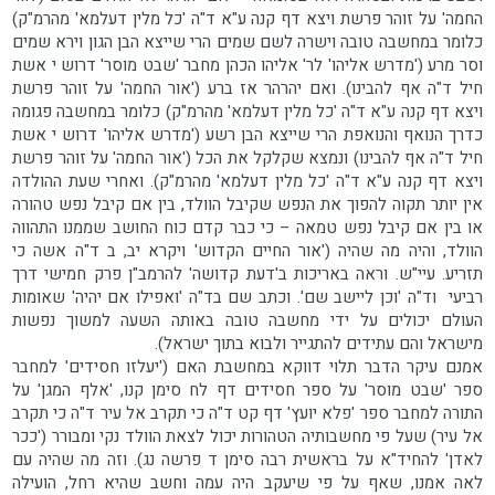
החמה' על זוהר פרשת ויצא דף קנה ע"א ד"ה 'כל מלין דעלמא' מהרמ"ק)
כלומר במחשבה טובה וישרה לשם שמים הרי שייצא הבן הגון וירא שמים
וסר מרע ('מדרש אליהו' לר' אליהו הכהן מחבר 'שבט מוסר' דרוש י אשת
חיל ד"ה אף להבינו). ואם יהרהר אז ברע ('אור החמה' על זוהר פרשת
ויצא דף קנה ע"א ד"ה 'כל מלין דעלמא' מהרמ"ק) כלומר במחשבה פגומה
כדרך הנואף והנואפת הרי שייצא הבן רשע ('מדרש אליהו' דרוש י אשת
חיל ד"ה אף להבינו) ונמצא שקלקל את הכל ('אור החמה' על זוהר פרשת
ויצא דף קנה ע"א ד"ה 'כל מלין דעלמא' מהרמ"ק). ואחרי שעת ההולדה
אין יותר תקוה להפוך את הנפש שקיבל הוולד, בין אם קיבל נפש טהורה
או בין אם קיבל נפש טמאה – כי כבר קדם כוח החושב שממנו התהווה
הוולד, והיה מה שהיה ('אור החיים הקדוש' ויקרא יב, ב ד"ה אשה כי
תזריע. עיי"ש. וראה באריכות ב'דעת קדושה' להרמב"ן פרק חמישי דרך
רביעי וד"ה 'וכן ליישב שם'. וכתב שם בד"ה 'ואפילו אם יהיה' שאומות
העולם יכולים על ידי מחשבה טובה באותה השעה למשוך נפשות
מישראל והם עתידים להתגייר ולבוא בתוך ישראל).
אמנם עיקר הדבר תלוי דווקא במחשבת האם ('יעלזו חסידים' למחבר
ספר 'שבט מוסר' על ספר חסידים דף לח סימן קנו, 'אלף המגן' על
התורה למחבר ספר 'פלא יועץ' דף קט ד"ה כי תקרב אל עיר ד"ה כי תקרב
אל עיר) שעל פי מחשבותיה הטהורות יכול לצאת הוולד נקי ומבורר ('ככר
לאדן' להחיד"א על בראשית רבה סימן ד פרשה נג). וזה מה שהיה עם
לאה אמנו, שאף על פי שיעקב היה עמה וחשב שהיא רחל, הועילה