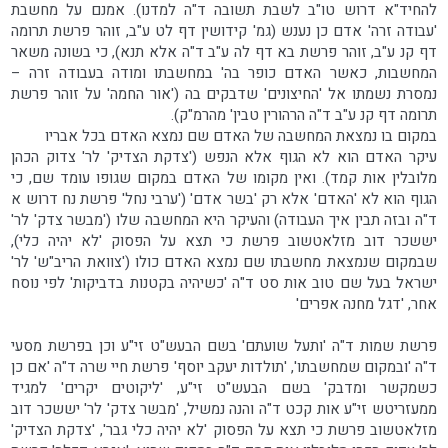
להחיד"א דרוש טו"ב לשבת תשובה ד"ה למדנו). אמנם על מחשבת
'עבודה זרה' אדם כן נענש (גמ' קידושין דף לט ע"ב, זוהר פרשת תרומה
דף קנ ע"ב, זוהר פרשת בא דף לה ע"ב ד"ה אלא תנא), כי בשונה משאר
המחשבות, כאשר האדם כופר בה' במחשבתו ומודה בעבודה זרה –
נמסרת נשמתו אל 'החיצונים' שדבקים בה ('אור החמה' על זוהר פרשת
תרומה דף קנ ע"ב ד"ה הרהורין טבין' מהרמ"ק).
במקום בו נמצאת המחשבה של האדם שם נמצא האדם בכל אבריו
עיקר האדם הוא לא הגוף אלא הנפש ('צדקת הצדיק' לר' צדוק הכהן
מלובלין אות קמד). ואין מקומו של האדם במקום שגופו עומד שם, כי
הגוף הוא לא 'האדם' אלא רק 'בשר אדם' ('ערבי נחל' פרשת נח דרוש א
ד"ה ובזה תבין איך העבודה) והעיקר היא המחשבה שלו ('מבשר צדק' לר'
יששכר דוב מזלאטשוב פרשת כי תצא על הפסוק 'לא יהיה כלי),
שבמקום שנמצאת מחשבתו שם נמצא האדם כולו ('צוואת הריב"ש' לר'
ישראל בעל שם טוב אות סט ד"ה 'כשיהיה בקטנות בדביקות' לפי נוסח
אחר, 'דגל מחנה אפרים'
פרשת שמות ד"ה 'ותעל שועתם' בשם הבעש"ט זי"ע וכן בפרשת מסעי
ד"ה 'ובמקום שמחשבתו', 'תולדות יעקב יוסף' פרשת חיי שרה ד"ה 'אם כן
כשמקשר ומדבק' בשם הבעש"ט זי"ע, 'ליקוטים יקרים' למגיד
ממעזריטש זי"ע אות קכט ד"ה והנה נמשיל, 'מבשר צדק' לר' יששכר דוב
מזלאטשוב פרשת כי תצא על הפסוק 'לא יהיה כלי גבר', 'צדקת הצדיק'