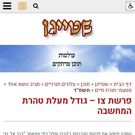
דף הבית
>
שטייגן
>
תוכן
>
עלונים תורניים
>
סביב נושא אחד
>
מטעמי תורת חיים
>
תשפ"ד
פרשת צו – גודל מעלת טהרת
המחשבה
התורה פתחה את פרשת הקרבנות ב'קרבן עולה' כפי שנאמר "דַּבֵּר אֶל בְּנֵי