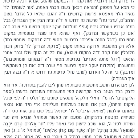
לר' צדוק הכהן מלובלין אות קמד ד"ה במקום שהוא, 'אגרא דכלה' פרשת
כי תצא על הפסוק 'והנראה דכאן' בשם חכמי האמת, 'אור לשמים' לר'
מאיר הלוי מאפטא פרשת קדושים ד"ה 'והגם שלאו כל אדם' בשם
הרמב"ם, 'ערבי נחל' פרשת נח דרוש א ד"ה ובזה תבין איך העבודה) בכל
רמ"ח אבריו ושס"ה גידיו (עפ"י 'תולדות יעקב יוסף' פרשת חיי שרה ד"ה
'אם כן כשמקשר ומדבק'). ואף שהוא אינו עומד בגשמיות במקום
מחשבתו ('דגל מחנה אפרים' בפרשת מסעי ד"ה 'ובמקום שמחשבתו')
אלא רק מחשבתו אדוקה באותו מקום ('צדקת הצדיק' לר' צדוק הכהן
מלובלין אות קמד ד"ה במקום שהוא), עם כל זה הגוף שלו נגרר אחרי
הראש ('דגל מחנה אפרים' בפרשת מסעי ד"ה 'ובמקום שמחשבתו')
ומחשבתו ('תולדות יעקב יוסף' פרשת חיי שרה ד"ה 'אם כן כשמקשר
ומדבק') כי זה כל האדם ('ערבי נחל' פרשת נח דרוש א ד"ה ובזה תבין
איך העבודה).
לכן אם אדם חושב מחשבות טובות או נותן ליבו להבין בתורת ה', אזי הוא
נדבק בצד הטוב בצד הקדושה כפי מחשבותיו העוברות בדעתו ('ספר
הליקוטים' להרמ"ד וואלי חלק א' נושאים שונים עמ' תלט ד"ה לפי שכל
תיקונו וחיותו), כגון אם חושב בעולמות העליונים אזי מיד הוא נמצא
באותם עולמות ('צוואת הריב"ש' לר' ישראל בעל שם טוב אות סט ד"ה
כשיהיה בקטנות בדביקות). מטעם זה כאשר שמואל הנביא היה נער
ושירת לפני ה', הוא שכב לישון ואז נאמר עליו "וְנֵר אֱלֹהִים טֶרֶם יִכְבֶּה
וּשְׁמוּאֵל שֹׁכֵב בְּהֵיכַל יְהֹוָ"ה אֲשֶׁר שָׁם אֲרוֹן אֱלֹהִים" (שמואל א' ג, ג) ואין
הכוונה ששמואל שכב ממש בהיכל ה' שהרי הוא היה אסור בזה, אלא