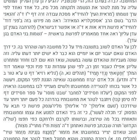
המחשבה לבדה בעולם הזה, הרי שבשביל להגיע ל'גן עדן העליון' נענשים
עליה על מנת לטהר את הנשמה ולנקותה מכל סיג, כל אחד ואחד לפי
ערך נשמתו ('מראית העין' להחיד"א מסכת עבודה זרה דף י"ו ד"ה 'והנאני
הדבר' בשם הרב 'אספקלריא המאירה'. ראה מה פירש בזה ב'פני דוד'
להחיד"א פרשת וירא אות א ד"ה או אפשר דבישראל) (להרחבה בענין 'גן
עדן עליון' ראה אחד ממאמרינו לפרשת בראשית – 'נשמות בני האדם בגן
עדן').
לכן על האדם לשוב בתשובה מיד על כל מחשבה רעה שהרהר בה. כי דרך
האדם שאם יעבור יום או יומיים הוא כבר לא ישים יותר דעתו עליה. וזה
שונה מעבירות שהאדם עושה במעשה, שאז הוא שם לבו וחוזר ומתחרט
עליהן אפילו כעבור זמן רב, לפי שהן עומדות נגד פניו וכפי שאמר דוד
המלך "וְחַטָּאתִי נֶגְדִּי תָמִיד" (תהלים נא, ה) ('גליא רזיא' דף ט ע"א טור ב
ד"ה ותדע). וכל אדם יברח ממחשבה שאינה הוגנת לפני המקום, ויעשה
כל אשר בכוחו להטרידה ממחשבתו ולשים מענייני לבו במחשבה הראויה
לפני המקום ('יעלזו חסידים' למחבר 'שבט מוסר' על ספר חסידים דף
לח סימן קנז) ויתגבר לטהר את מחשבותיו בהדרגה כל פעם יותר ויותר עד
שיזדככו ('נועם אלימלך' לר' אלימלך מליז'ענסק פרשת כי תבא על
הפסוק 'כי תכלה לעשר'), כי זה ביד האדם למנוע את עצמו ומחשבותיו
ותאוותיו בכל מה שירצה, וברשותו לקרבם ולרחקם כפי חפצו ('של"ה
הקדוש' תורה שבכתב פרשת ואתחנן ד"ה 'מצות תי"ו מתרי"ג מצות').
וטוב שאדם יצייר במחשבתו את מזמור "לַמְנַצֵּח בִּנְגִינֹת מִזְמוֹר שִׁיר"
(תהלים סז, א) בצורת המנורה, שהוא מסוגל מאוד לטהר את המחשבה