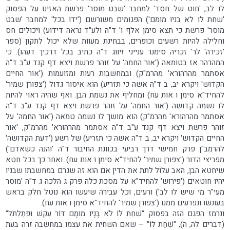
לו לב, 'חוט של חסד' למחבר 'שבט מוסר' פרשת האזינו על הפסוק
'שחת לו לא בניו מומם') הפגומים משורשם ('ידו בכל' למחבר 'שבט
מוסר' פרשת כי תצא סימן אלף ו' ד"ה ולע"ד נראה דידוע) ויכולים חס
וחלילה להיות רשעים וכופרים, בבחינת מעוות שלא יכול לתקון (ספר
'זכירה' לר' זכריה סימנר ענייני זיווג ד"ה כתיב בכל דרכיך דעהו). כי
המהרהר אז בטומאה ('אור החמה' על זוהר פרשת ויצא דף קנד ע"ב ד"ה
אסתמר מהרהורא' מהרמ"ק) ובמחשבות רעות ומזועמות ('אור החיים
הקדוש' ויקרא יב, ב ד"ה אשה כי תזריע) הוא איסור גדול ('צפורן שמיר'
להחיד"א סימן ו אות עח) ומחליף את נשמת הבן. ואף שהיה ראוי להיות
לו נשמה קדושה ('אור החמה' על זוהר פרשת ויצא דף קנד ע"ב ד"ה
אסתמר מהרהורא' מהרמ"ק) הוא מושך לו נשמה טמאה ('אור החמה' על
זוהר פרשת ויצא דף קנד ע"ב ד"ה אסתמר מהרהורא' מהרמ"ק, 'אור
החיים הקדוש' ויקרא יב, ב ד"ה אשה כי תזריע) של רשע ('דעת הקדושה'
להרמב"ן פרק חמישי דרך רביעי בכוונת החיבור ד"ה 'והנה כשאדם')
מפריצי הדור ('צפורן שמיר' להחיד"א סימן ו אות עח). ואחר כך בכל חטא
שיחטא הבן, האב עלול לתת את הדין אם הוא זה שגרם במחשבתו שבניו
יהיו חוטאים ('פירוש' להחיד"א על מסכת כלה פרק ג הלכה ג ד"ה 'מוסר
מעי"ר מי שיש לו לב') ורעים, וכל עבירה שיעשו הוא נוטל חלק בראש
בעונשו ונפרעים ממנו ('צפורן שמיר' להחיד"א סימן ו אות עח).
ונרמז הפגם הזה בפסוק "שִׁחֵת לוֹ לֹא בָּנָיו מוּמָם דּוֹר עִקֵּשׁ וּפְתַלְתֹּל"
(דברים לה, ה), "שִׁחֵת לוֹ" – שאם השחית את עצמו במחשבה זרה בעת