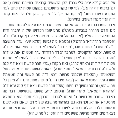
על הפסוק 'לא יהיה כלי גבר'). לכן הרשעים קרואים בחייהם מתים (ראה
גמ' ברכות דף יח ע"ב), לפי שדבוקה מחשבתם במקום שאין לו קיום לעד
הנקרא בשם 'מיתה' ('צדקת הצדיק' לר' צדוק הכהן מלובלין אות קמד
ד"ה וע"ז אמרו רשעים בחייהם).
אדם שמהרהר בעבירה מטמא את נפשו ומכניס את עצמו לסכנת מוות
אם אדם מהרהר בעבירה, מסתלק ממנו שמו הקדוש של ה' יתברך ורוח
הטומאה שורה עליו ('אור החמה' על זוהר פרשת ויצא דף קנד ע"ב ד"ה
'אסתמר מהרהורא' מהרמ"ק) ומטמא את נפשו ('פלא יועץ' ערך מחשבה
ד"ה 'מחשבה' בשם הזוהר, 'פני דוד' להחיד"א פרשת נשא אות א ד"ה
ואפשר, 'ספר הליקוטים' למחבר 'סדר הדורות' ערך חטאים אות ט ד"ה
'טעם דהרהור' בשם 'אבן שואב', עפ"י 'מראית העין' להחיד"א מסכת
מכות דף י' ד"ה וראיתי להרב) ואת מקורו (עפ"י זוהר פרשת ויצא דף קנה
ע"א ד"ה 'הרהורא דמסאיב' סתרי תורה). באותה השעה יש בו אחיזה של
'החיצונים' ('תפארת שלמה' פרשת ויצא ד"ה מה פשעי ומה חטאתי)
ושורה עליו הסטרא אחרא ('באר מים חיים' פרשת משפטים ד"ה ואכן כל
מה שהוא) וממנה נמשך לו חיותו (עפ"י זוהר פרשת ויצא דף קנה ע"א ד"ה
'הרהורא דמסאיב' סתרי תורה). והטעם לזה, משום שכשישנו דבר מה
באדם שחרב מקדושת ה' ואיננו לכבודו יתברך, הרי תכף הוא מתמלא
מהסטרא אחרא. וכך הוא גם בהרהור מחשבה של אדם, שאם הוא לשם
תאוותו בלבד שלא בכוונה לשם בוראו – שורה עליו הסטרא אחרא
('באר מים חיים' פרשת משפטים ד"ה ואכן כל מה שהוא).