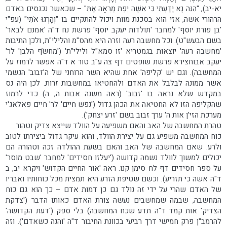
יא-יב), "הִנֵּה נָא יָדַעְתִּי כִּי אִשָּׁה יְפַת מַרְאֶה אָתְּ" – שכאשר נכנסים באדם
הרהורי אשה, אזי הוא בסכנת מוות ויכול להתקיים בו "וְהָרְגוּ אֹתִי" (עפ"י
'בן פורת יוסף' למחבר 'תולדות יעקב יוסף' פרשת נח ד"ה 'אמנם לבאר'
בשם הבעש"ט). וכל מחשבה רעה וזרה היא מהס"מ והלילי"ת, ולכן התיבות
'מחשבה רעה' יוצאות בגמטריא 'זו סמא"ל ולילי"ת' ('מחשֹׂף הלבן' לר'
יעקב אבוחצירא פרשת שופטים דף צה ע"ב טור א ד"ה אפשר לרמוז על
המחשבה). וגם יש 'קליפה' אחת שהיא השר הרוחני של ה'זבוב' הגשמי
אשר ממונה לבלבל את האדם ולהחטיאו במחשבות זרות. לכן היה נס
במקדש שלא נראה בו 'זבוב' (ראה משנה אבות ה, ה) כדי לרמוז
שהקליפה הזו לא החטיאה את הכהן גדול ('נפש חיים' לר' חיים פאלאג'י
מערכת הזי'ן אות ה' ערך זבוב בשם 'זרע יצחק').
טהרת המחשבה של האב והאם משפיעה על הוולד שייצא צדיק וטהור
כוח המחשבה משפיע גם על יצירת הוולד, והוא עיקר גדול ביצירתו לטוב
ולרע. שאם המחשבה של האב והאם בשעת ההולדה זכה וטהורה הם
יכולים למשוך לוולד נשמה קדושה ('יעלזו חסידים' למחבר 'שבט מוסר'
על ספר חסידים דף לח סימן קנו. ראה 'אור החיים הקדוש' ויקרא יב, ב
ד"ה אשה כי תזריע). וכשם שטיפת הזרע היא תמצית מכל כוחותיו ואבריו
של האדם שהרי על ידי זה נולד גם כן דמות אדם – כך הוא גם כוח
המחשבה, שבמה שמחשבים נעשה צורת האדם כאותו הדבר ('צדקת
הצדיק' אות קמד ד"ה תדע שכח המחשבה) בלי ספק ('דעת הקדושה'
להרמב"ן פרק חמישי דרך רביעי בכוונת החיבור ד"ה 'והנה כשאדם'). וזה