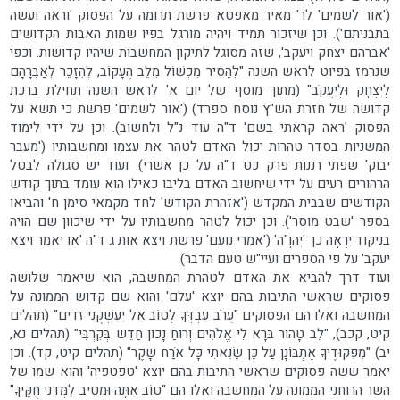
('אור לשמים' לר' מאיר מאפטא פרשת תרומה על הפסוק 'וראה ועשה
בתבניתם'). וכן שיזכור תמיד ויהיה מורגל בפיו שמות האבות הקדושים
'אברהם יצחק ויעקב', שזה מסוגל לתיקון המחשבות שיהיו קדושות. וכפי
שנרמז בפיוט לראש השנה "לְהָסִיר מִכְשׁוֹל מִלֵּב הֶעָקוֹב, לְהִזָכֵר לְאַבְרָהָם
לְיִצְחָק וּלְיַעֲקֹב" (מתוך מוסף של יום א' לראש השנה תחילת ברכת
קדושה של חזרת הש"ץ נוסח ספרד) ('אור לשמים' פרשת כי תשא על
הפסוק 'ראה קראתי בשם' ד"ה עוד נ"ל ולחשוב). וכן על ידי לימוד
המשניות בסדר טהרות יכול האדם לטהר את עצמו ומחשבותיו ('מעבר
יבוק' שפתי רננות פרק כט ד"ה על כן אשרי). ועוד יש סגולה לבטל
הרהורים רעים על ידי שיחשוב האדם בליבו כאילו הוא עומד בתוך קודש
הקודשים שבבית המקדש ('אזהרת הקודש' לחד מקמאי סימן ח' והביאו
בספר 'שבט מוסר'). וכן יכול לטהר מחשבותיו על ידי שיכוון שם הויה
בניקוד יִרְאָה כך 'יִהְוָ"ה' ('אמרי נועם' פרשת ויצא אות ג ד"ה 'או יאמר ויצא
יעקב' על פי הספרים ועיי"ש טעם הדבר).
ועוד דרך להביא את האדם לטהרת המחשבה, הוא שיאמר שלושה
פסוקים שראשי התיבות בהם יוצא 'עלם' והוא שם קדוש הממונה על
המחשבה ואלו הם הפסוקים "עֲרֹב עַבְדְּךָ לְטוֹב אַל יַעַשְׁקֻנִי זֵדִים" (תהלים
קיט, קכב), "לֵב טָהוֹר בְּרָא לִי אֱלֹהִים וְרוּחַ נָכוֹן חַדֵּשׁ בְּקִרְבִּי" (תהלים נא,
יב) "מִפִּקּוּדֶיךָ אֶתְבּוֹנָן עַל כֵּן שָׂנֵאתִי כָּל אֹרַח שָׁקֶר" (תהלים קיט, קד). וכן
יאמר ששה פסוקים שראשי התיבות בהם יוצא 'טפטפיה' והוא שמו של
השר הרוחני הממונה על המחשבה ואלו הם "טוֹב אַתָּה וּמֵטִיב לַמְּדֵנִי חֻקֶּיךָ"