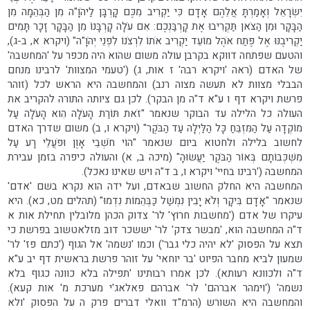
יִשְׂרָאֵל וְאָמַרְתָּ אֲלֵהֶם אָדָם כִּי יַקְרִיב מִכֶּם קָרְבָּן לַיהֹוָ"ה מִן הַבְּהֵמָה מִן
הַבָּקָר וּמִן הַצֹּאן תַּקְרִיבוּ אֶת קָרְבַּנְכֶם: אִם עֹלָה קָרְבָּנוֹ מִן הַבָּקָר זָכָר תָּמִים
יַקְרִיבֶנּוּ אֶל פֶּתַח אֹהֶל מוֹעֵד יַקְרִיב אֹתוֹ לִרְצֹנוֹ לִפְנֵי יְהֹוָ"ה" (ויקרא א, ב-ג),
והטעם שפתחה דווקא בקרבן עולה משום שהוא היה מכפר על 'המחשבה'
של האדם (ראה 'ויקרא רבה' ז אות, ג) ('טעמי המצוות' לרבינו מנחם
הבבלי מצוות לא תעשה מצוה רנב) והמחשבה היא הראש לכל (זוהר
פרשת ויקרא דף ו ע"א ד"ה מן הבקר). לכן גם ציותה התורה להקריב את
העולה כל הלילה עד הבוקר שנאמר "זֹאת תּוֹרַת הָעֹלָה הִוא הָעֹלָה עַל
מוֹקְדָה עַל הַמִּזְבֵּחַ כָּל הַלַּיְלָה עַד הַבֹּקֶר" (ויקרא ו, ב) משום שדרך האדם
לחשוב בלילה ולחטוא ביום שנאמר "הוֹי חֹשְׁבֵי אָוֶן וּפֹעֲלֵי רָע עַל
מִשְׁכְּבוֹתָם בְּאוֹר הַבֹּקֶר יַעֲשׂוּהָ" (מיכה ב, א) והעולה כיפרה בזמן עבירת
המחשבה ('רבינו בחיי' ויקרא ו, ב ד"ה ויש שאינו נאכל).
המחשבה היא החלק החשוב שבאדם, ועל ידה הוא נקרא בשם 'אדם'
שנאמר "אָדָם בִּיקָר וְלֹא יָבִין נִמְשַׁל כַּבְּהֵמוֹת נִדְמוּ" (תהלים מט, כא). היא
עיקרו של אדם ('מחשבות חרוץ' לר' צדוק הכהן מלובלין תחילת אות א
ד"ה המחשבה הוא, 'מבשר צדק' לר' יששכר דוב מזלאטשוב בפרשת כי
תצא על הפסוק 'לא יהיה כלי גבר') וכמו 'נשמה' אל הגוף ('כתם פז' לר'
שמעון לביא מחבר הפיוט 'בר יוחאי' על זוהר פרשת בראשית דף יב ע"א
ד"ה ולכוונא רעותא). לכן אמרו רבותינו 'תפילה בלא כוונה כגוף בלא
נשמה' ('וימהר אברהם' לר' אברהם פאלאג'י מערכת מ' אות קעא).
והמחשבה היא השורש (הרמ"ד וואלי דברים פרק ה על הפסוק 'ולא