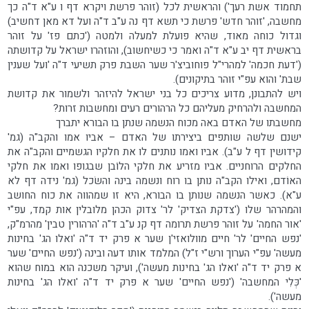
תחמוד אשת רעך') והראשית לכל (זוהר פרשת ויקרא דף ו ע"א ד"ה כך
מחשבה, 'זוהר חדש' פרשת כי תשא דף נה ע"ב ד"ה ועל דא מאן דחשיב)
וגדול כוחה מאוד, שהיא פועלת למעלה ולמטה ('כתם פז' על זוהר
בראשית דף יב ע"א ד"ה ואמר כי כשיחשוב), והוזהרו ישראל על קדושתה
('דעת חכמה' למהרי"ל פוחוביצ'ר שער השבת פרק תשיעי ד"ה 'ועל שענין
שבת' והוא עפ"י זוהר בתיקונים).
ויש להתבונן, מדוע צריכים כל בני ישראל להיזהר ולשמור את קדושת
המחשבה ולהרחיק מעליהם כל הרהורים רעים ומחשבות זרות?
מחשבתו של האדם באה מכוח הנשמה שנתן בו הבורא יתברך
ישנם שלשה שותפים ביצירתו של האדם – אביו אמו והקב"ה (גמ'
קידושין דף ל ע"ב). אביו ואמו נותנים לו את חלקיו הגשמיים והקב"ה את
החלקים הרוחניים. אביו מזריע את חלקי הלוֹבן שבגופו ואמו את חלקי
האוֹדם, ואילו הקב"ה נותן בו רוח ונשמה בינה והשׂכל (גמ' נידה דף לא
ע"א). כאשר הנשמה שנותן בו הבורא, היא זו שמהווה את כוח החושב
והמהרהר שלו ('צדקת הצדיק' לר' צדוק הכהן מלובלין אות קמד, עפ"י
'אור החמה' על זוהר פרשת תרומה דף קנ ע"ב ד"ה 'הרהורין טבין' מהרמ"ק,
'נפש החיים' לר' חיים מוולואזי'ן שער א פרק יד ד"ה 'ואלו הג' בחינות
מעשה' עפ"י הערוך ורש"י ז"ל) המלמד אותו דעה ובינה ('נפש החיים' שער
א פרק יד ד"ה 'ואלו הג' בחינות מעשה'), ועיקר משכנה הוא במוח שהוא
'כְּלִי המחשבה' ('נפש החיים' שער א פרק יד ד"ה 'ואלו הג' בחינות
מעשה').