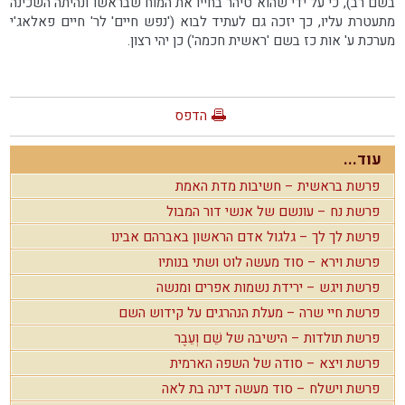
בשם רב), כי על ידי שהוא טיהר בחייו את המוח שבראשו ונהיתה השכינה
מתעטרת עליו, כך יזכה גם לעתיד לבוא ('נפש חיים' לר' חיים פאלאג'י
מערכת ע' אות כז בשם 'ראשית חכמה') כן יהי רצון.
הדפס
עוד...
פרשת בראשית – חשיבות מדת האמת
פרשת נח – עונשם של אנשי דור המבול
פרשת לך לך – גלגול אדם הראשון באברהם אבינו
פרשת וירא – סוד מעשה לוט ושתי בנותיו
פרשת ויגש – ירידת נשמות אפרים ומנשה
פרשת חיי שרה – מעלת הנהרגים על קידוש השם
פרשת תולדות – הישיבה של שֵׁם וְעֵבֶר
פרשת ויצא – סודה של השפה הארמית
פרשת וישלח – סוד מעשה דינה בת לאה