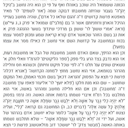
הכוונה ששמואל היה שוכב באוהלו ואף על פי כן הוא היה נחשב ב"הֵיכַל
יְהֹוָ"ה" בעבור שהיתה מחשבתו דבוקה שמה ('אור לשמים' לר' מאיר
מאפטא פרשת קדושים ד"ה 'והגם שלאו כל אדם'), שהיה מחשב בענייני
ההיכל והארון ורוחניותם אשר ה' בם (מלבי"ם שמואל א' פרק ג, ג עיי"ש)
(וראה 'אמרי ששון' לר' ששון בן מרדכי שינדוך בשער ההנהגה פרק א
אות נב בשם הזוהר שכאשר אדם קורא קריאת שמע ומכוון למסור עצמו
בכוח ובמחשבה על קדושת השם אזי נחשב לו כאילו מסר את עצמו
בפועל).
וכן הוא ההיפך, שאם האדם חושב מחשבות של הבל או מחשבות רעות,
אז הוא נדבק בצד הרע בלי ספק ('ספר הליקוטים' להרמ"ד וואלי חלק א'
נושאים שונים עמ' תלט ד"ה לפי שכל תיקונו וחיותו). וכשהוא חס וחלילה
מהרהר בטומאה, אזי הוא נחשב מחוץ ל'מחנה הקדושה' ('אגרא דכלה'
פרשת כי תצא על הפסוק 'והנראה דכאן' בשם חכמי האמת), ואל המקום
שחושב – שם הוא מנת חלקו ('פלא יועץ' לר' אליעזר פאפו ערך מחשבה
ד"ה 'מחשבה'). וכן אם הוא חלילה מחשב ומהרהר באשה, אזי הוא
מתלבש בכל רמ"ח איברי נשמתו בדמות אותה האשה. וזה נרמז בפסוק
"לֹא יִהְיֶה כְלִי גֶבֶר עַל אִשָּׁה וְלֹא יִלְבַּשׁ גֶּבֶר שִׂמְלַת אִשָּׁה כִּי תוֹעֲבַת יְהֹוָ"ה
אֱלֹהֶיךָ כָּל עֹשֵׂה אֵלֶּה" (דברים כב, ה) המחשבה גם קרואה "כְלִי", ועליה
נצטווּ "לֹא יִהְיֶה כְלִי גֶבֶר עַל אִשָּׁה" כלומר שלא יחשוב אדם בהרהור של
אשה, ועל ידי זה "וְלֹא יִלְבַּשׁ גֶּבֶר שִׂמְלַת אִשָּׁה" – שלא תתלבש נשמתו
באותה האשה ('מבשר צדק' לר' יששכר דוב מזלאטשוב פרשת כי תצא