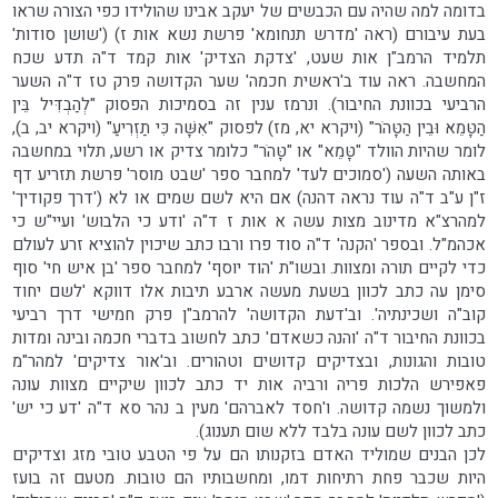
בדומה למה שהיה עם הכבשים של יעקב אבינו שהולידו כפי הצורה שראו
בעת עיבורם (ראה 'מדרש תנחומא' פרשת נשא אות ז) ('שושן סודות'
תלמיד הרמב"ן אות שעט, 'צדקת הצדיק' אות קמד ד"ה תדע שכח
המחשבה. ראה עוד ב'ראשית חכמה' שער הקדושה פרק טז ד"ה השער
הרביעי בכוונת החיבור). ונרמז ענין זה בסמיכות הפסוק "לְהַבְדִּיל בֵּין
הַטָּמֵא וּבֵין הַטָּהֹר" (ויקרא יא, מז) לפסוק "אִשָּׁה כִּי תַזְרִיעַ" (ויקרא יב, ב),
לומר שהיות הוולד "טָּמֵא" או "טָּהֹר" כלומר צדיק או רשע, תלוי במחשבה
באותה השעה ('סמוכים לעד' למחבר ספר 'שבט מוסר' פרשת תזריע דף
ז"ן ע"ב ד"ה עוד נראה דהנה) אם היא לשם שמים או לא ('דרך פקודיך'
למהרצ"א מדינוב מצות עשה א אות ז ד"ה 'ודע כי הלבוש' ועיי"ש כי
אכהמ"ל. ובספר 'הקנה' ד"ה סוד פרו ורבו כתב שיכוין להוציא זרע לעולם
כדי לקיים תורה ומצוות. ובשו"ת 'הוד יוסף' למחבר ספר 'בן איש חי' סוף
סימן עה כתב לכוון בשעת מעשה ארבע תיבות אלו דווקא 'לשם יחוד
קוב"ה ושכינתיה'. וב'דעת הקדושה' להרמב"ן פרק חמישי דרך רביעי
בכוונת החיבור ד"ה 'והנה כשאדם' כתב לחשוב בדברי חכמה ובינה ומדות
טובות והגונות, ובצדיקים קדושים וטהורים. וב'אור צדיקים' למהר"מ
פאפירש הלכות פריה ורביה אות יד כתב לכוון שיקיים מצוות עונה
ולמשוך נשמה קדושה. ו'חסד לאברהם' מעין ב נהר סא ד"ה 'דע כי יש'
כתב לכוון לשם עונה בלבד ללא שום תענוג).
לכן הבנים שמוליד האדם בזקנותו הם על פי הטבע טובי מזג וצדיקים
היות שכבר פחת רתיחות דמו, ומחשבותיו הם טובות. מטעם זה בועז