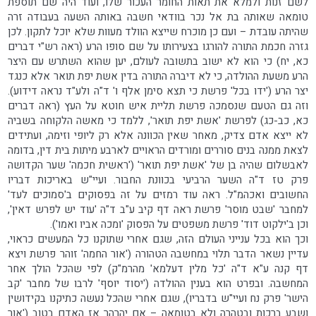
לשם זנות ולמלא את תאות החומר העכור שלו, ועוד היה שם תוספת
טומאה שאותה בת אל נכר בוודאי חשבה באותה השעה בעבודה זרה
שהיתה עובדת – ועם כן מוכרח שייצא הוולד מעוות שלא יוכל לתקון. לכן
גזרה חכמת התורה להורגו בצעירותו על שם סופו הרע (ראה רש"י דברים
כא, יח) כי הוא לא ישוב בתשובה לעולם, יען שהוא השתרש עם היצר
הרע משעת ההולדה, כי לא דיברה התורה בדין אשת יפת תואר אלא כנגד
יצר הרע ('ידו בכל' פרשת כי תצא סימן אלף ו' ד"ה ולע"ד נראה דידוע).
וזה גם הטעם שנסמכה פרשת תליית איש חוטא על העץ (ראה דברים
כא, כב-כג) לפרשת 'אשת יפת תואר', ללמד כי מאשה הלקוחה בשביה
לא ייצא אדם צדיק, מאחר שאין הכוונה אלא רק ליופי וזימה, ועתידים
לצאת ממנה בנים סוררים ומורדים הראויים לארבע מיתות בית דין, בדומה
לאבשלום שהיה בן של 'אשת יפת תואר' ('ראשית חכמה' שער הקדושה
פרק טז ד"ה השער הרביעי בכוונת החבור. ועיי"ש באריכות דבריו
החשובים ואכהמ"ל. ראה עוד רמזים על זה בפסוקים ב'סמוכים לעד'
למחבר 'שבט מוסר' פרשת ראה דף קיב ע"ב ד"ה 'עוד יש לפרש דאין',
וכן ב'ילקוט דוד' פרשת משפטים על הפסוק 'ומכה אביו ואמו').
וכך הוא בכל ענייני העולם הזה, שגם אחרי שתוקנו כל המעשים כראוי,
עדיין נשאר הדבר תלוי במחשבה הטהורה ('אור החמה' זוהר פרשת ויצא
דף קנה ע"א ד"ה 'כל מלין דעלמא' מהרמ"ק) לפי שהכל הולך אחר
המחשבה. ובפרט הוא בענין ההולדה ('יסוד יוסף' לרבו של מחבר 'קב
הישר' פרק נח ועיי"ש בדבריו), שגם אחרי שהכל נעשה כתיקנו בקידושין
ושבע ברכות ובטהרה ולא בטומאה – אם יהרהר אז האדם בטוב ('אור