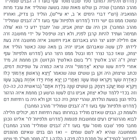
('מדרש תלפיות' למחבר ספר 'שבט מוסר' ענף בועז ד"ה 'הבנים שמוליד'
מהרב המחבר) שהיה בן שלש מאות שנה בשעה שהוליד את עובד מרות
המואביה (רש"י דברי הימים א' ב, יא עיי"ש), הוליד בן צדיק, ואחריו
נמשכו ממנו גם ישי ודוד ('מדרש תלפיות' ענף בועז ד"ה 'הבנים שמוליד'
מהרב המחבר). וכן היה עם יצחק אבינו, שה' יתברך ידע כי הוא 'עולה
תמימה' ועתיד להיות קרבן לפניו, ולא רצה שיפסל על ידי מחשבה זרה
אם חלילה יפגע יצר הרע באברהם אביו ויחשוב איזה מחשבה זרה בעת
לידתו. לכן עשה שאברהם אבינו יהיה בן מאה שנה כאשר הוליד את
יצחק, שאז כבר נצרר דמו ובטל ממנו היצר הרע ('מדרש תלפיות' ענף
יצחק ד"ה 'הרב אלשיך ז"ל' בשם האלשיך הקדוש). וכן מחמת זה, מיד
אחרי לידת עשו שיצא "אַדְמוֹנִי" והיה נראה כמורה על שפיכות דמים,
נכתב שיצחק היה זקן בן ששים שנה שנאמר "וַיֵּצֵא הָרִאשׁוֹן אַדְמוֹנִי כֻּלּוֹ
כְּאַדֶּרֶת שֵׂעָר וַיִּקְרְאוּ שְׁמוֹ עֵשָׂו: וְאַחֲרֵי כֵן יָצָא אָחִיו וְיָדוֹ אֹחֶזֶת בַּעֲקֵב עֵשָׂו
וַיִּקְרָא שְׁמוֹ יַעֲקֹב וְיִצְחָק בֶּן שִׁשִּׁים שָׁנָה בְּלֶדֶת אֹתָם" (בראשית כה, כה-כו)
וזה בכדי ללמד שלא יצחק אבינו גרם לעשו הרשע כן מחמת איזה הרהור
בלתי הגון בשעת הולדתו, שהרי יצחק היה כבר זקן ולא היה בו רתיחות דם
('מדרש תלפיות' ענף בועז ד"ה 'הבנים שמוליד' מהרב המחבר).
ולעומת כן, הבנים שאדם מוליד בבחרותו בעת רתיחות דמו, יכולים חלילה
לבוא מהרהורים רעים ומחשבות פגומות ('מדרש תלפיות' לר' אליהו הכהן
מחבר ספר 'שבט מוסר' ענף בועז ד"ה 'הבנים שמוליד' מהרב המחבר)
וממחשבה שהיא לא לשם שמים – ואז הם בנים שאינם מהוגנים
('פירוש' להחיד"א על מסכת כלה פרק ג הלכה ג ד"ה מוסר מעי"ר מי שיש