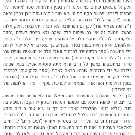
והיות שהמחשבה תלויה בנשמה הרוחנית ('ספר הליקוטים' להרמ"ד וואלי
חלק א' נושאים שונים עמ' תלט ד"ה בענין החלומות, ספר 'מתתיה' לר'
מתתיה ליברמן פרשת חקת דף נג ע"א טור ב ד"ה ועפ"ז יובן גמר') ובאה
ממנה ('לב אריה' לר' יהודה אריה לייב בן האשקי פרשת תרומה אות כד
ד"ה והנה מצאתי עוד) לכן גם המחשבה היא דבר רוחני מאוד, חלק אלוה
ממעל. מטעם זה אין בה עייפות כלל ועיקר, ולא הפסק לעולם ('ספר
הליקוטים' להרמ"ד וואלי חלק א' נושאים שונים עמ' תלט ד"ה בענין
החלומות). והיא הַחַיּוּת במוח בסוד הנשמה, כך שאדם חי לא יכול להיות
בלי מחשבה ('ספר הליקוטים' להרמ"ד וואלי חלק א' נושאים שונים עמ'
תלט ד"ה לפי שכל תיקונו וחיותו). שהרי בשונה מדיבור או מעשה, אדם
טרוד במחשבתו במשך כל היום והיא אינה פוסקת אפילו בעת השינה
בלילה על ידי החלומות שהיא מראה לאדם ('ספר הליקוטים' להרמ"ד
וואלי חלק א' נושאים שונים עמ' תלט ד"ה בענין החלומות) (להרחבה
בענין החלומות ראה אחד ממאמרינו לפרשת מקץ – 'סוגי החלומות של
בני האדם').
לכן כל מי שמהרהר במחשבתו רעה אפילו אם לא עושה שום מעשה
בידיים, הרי שהוא חוטא עם הנשמה הטהורה שנתן לו הקב"ה ועושה בה
פגם ('גליא רזיא' מתלמידי האר"י ז"ל דף ט ע"א טור ב ד"ה ותדע
שטהרת המחשבה, 'דבש לפי' להחיד"א מערכת ה אות ח ד"ה הרהורים
הרהורי עבירה) ונדבק על ידי כן בסטרא אחרא ('נפש חיים' לר' חיים
פאלאג'י מערכת מ' אות לו ד"ה מחשבות רעות). מטעם זה אמרו רבותינו
כי 'הרהורי עבירה קשים מעבירה' (ראה גמ' יומא דף כט ע"א) לפי שזהו