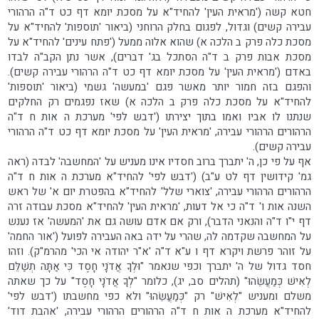
חטא קשה ('מראית העין' להחיד"א על מסכת יומא דף כט ד"ה הרהורי
עבירה קשים) וגדול, לפגום בחלק הרוחני (ביאור 'תוספות' להחיד"א על
מסכת כלה פרק ב הלכה א) שהוא אלוה ממעל ('פתח עינים' להחיד"א על
מסכת אבות פרק ב ד"ה הסתכל בג' דברים), אשר נתן הקב"ה לבדו
באדם ('מראית העין' על מסכת יומא דף כט ד"ה הרהורי עבירה קשים).
והפגם בזה חמור יותר מאשר פגם 'במעשה' גשמי (ביאור 'תוספות'
להחיד"א על מסכת כלה פרק ב הלכה א) שאז נפגמים רק החלקים
שנתנו לו אביו ואמו בתוך יצירתו ('דבש לפי' מערכת ה אות ח ד"ה
הרהורים הרהורי עבירה, 'מראית העין' על מסכת יומא דף כט ד"ה הרהורי
עבירה קשים).
אף על פי כן, ה' יתברך ברוב חסדיו אינו מעניש על 'המחשבה' לבדה (ראה
גמ' קידושין דף לט ע"ב) ('דבש לפי' להחיד"א מערכת ה אות ח ד"ה
הרהורים הרהורי עבירה, 'צוארי שלל' להחיד"א בהפטרת יום א' של ראש
השנה אות ו' ד"ה כי אל דעות, 'מראית העין' להחיד"א מסכת עבודה זרה
דף י"ו ד"ה והנאני הדבר), ורק אם אדם עושה גם את 'המעשה' אז נענש
על המחשבה שקדמה לה, שהרי על ידה באה העבירה לפועל ('אור החמה'
על זוהר פרשת ויקרא דף ו ע"א ד"ה 'א"ר יהודה אי הכי' מהרמ"ק). וזהו
חסד גדול של ה' יתברך וכפי שנאמר "וּלְךָ אֲדֹנָי חָסֶד כִּי אַתָּה תְשַׁלֵּם
לְאִישׁ כְּמַעֲשֵׂהוּ" (תהלים סב, יג), כלומר "לְךָ אֲדֹנָי חָסֶד" על כך שאתה
משלם ומעניש "לְאִישׁ" רק "כְּמַעֲשֵׂהוּ" ולא כפי מחשבתו ('דבש לפי'
להחיד"א מערכת ה אות ח ד"ה הרהורים הרהורי עבירה, 'אהבת דוד'