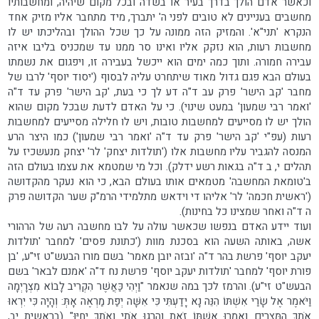
וכאשר אדם הולך בדרך בעיר או בשדה ובכל מקום שיהיה, ומחשבותיו
מחשבים בעניינים לא טובים לפני ה' יתברך, מיד מתחבר אליו מזיק אחד
הנקרא 'תני"א'. והמזיק הזה ממונה על כך שכל ההולך ובהליכתו יש לו
מחשבות רעות, הוא נזקק אליו ואינו סר ממנו עד שמכניס בליבו איזה
עבירה חמורה. ותוך כמה ימים הוא ייכשל בעבירה זו, ויפגום את נשמתו
בעולם הבא פגם גדול מאוד שיתחרט עליה לבסוף ('יסוד יוסף' לרבו של
מחבר 'קב הישר' פרק עב ד"ה דע לך כי בעת, 'קב הישר' פרק עד ד"ה
'ואמר רבי שמעון' במעט שינוי). כי על האדם לדעת שבכל מקום שהוא
הולך יש לו מסייעים למחשבות טובות, ויש לו חלילה מסייעים למחשבות
רעות (עפ"י 'קב הישר' פרק עד ד"ה 'ואמר רבי שמעון') כמו היצר הרע
המנסה להגביר עליו מחשבות אלו ('תולדות יצחק' לר' יצחק מנעשכיז על
תהלים י, ב ד"ה בגאות רשע ידלק). וכל מי שמטמא את עצמו בעולם הזה
ב'טומאת המחשבה' מטמאים אותו בעולם הבא, כי הוא נעקר מהקדושה
('ראשית חכמה' לר' אליהו די וידאש מתלמידי הרמ"ק שער הקדושה פרק
ה ד"ה ואחר שמצינו כל בחינות).
ועוד יידע האדם בנפשו שכאשר עולה על לבו מחשבה רעה של הרהורי
אשה, באותה השעה הוא בסכנת מוות ('כתונת פסים' למחבר 'תולדות
יעקב יוסף' פרשת בהר ד"ה 'ובזה יובן מאמר' בשם מורו הבעש"ט זי"ע, 'בן
פורת יוסף' למחבר 'תולדות יעקב יוסף' פרשת נח ד"ה 'אמנם לבאר' בשם
הבעש"ט זי"ע). והרמז לכך במה שנאמר "וַיְהִי כַּאֲשֶׁר הִקְרִיב לָבוֹא מִצְרָיְמָה
וַיֹּאמֶר אֶל שָׂרַי אִשְׁתּוֹ הִנֵּה נָא יָדַעְתִּי כִּי אִשָּׁה יְפַת מַרְאֶה אָתְּ: וְהָיָה כִּי יִרְאוּ
אֹתָךְ הַמִּצְרִים וְאָמְרוּ אִשְׁתּוֹ זֹאת וְהָרְגוּ אֹתִי וְאֹתָךְ יְחַיּוּ" (בראשית יב,