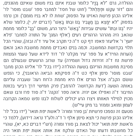
ההולדה, גרם "לֹא בָּנָיו" כלומר שבניו אינם בניו משום שאינם מהוגנים,
והם "דּוֹר עִקֵּשׁ וּפְתַלְתֹּל" ('חוט של חסד' למחבר ספר 'שבט מוסר' לר'
אליהו הכהן פרשת האזינו על הפסוק 'שחת לו לא בניו מומם'). וכן נרמז
בפסוק "לֹא יִמָּצֵא בְךָ מַעֲבִיר בְּנוֹ וּבִתּוֹ בָּאֵשׁ" (דברים יח, י), כלומר שלא
יהיו "בְּנוֹ וּבִתּוֹ" עושים עבירות "בָּאֵשׁ" היצר הרע, משום "בְךָ" כלומר מחמת
שהאב היה מהרהר הרהורים רעים ('אלף המגן' על התורה למחבר 'פלא
יועץ' ר' אליעזר פאפו דף קט ד"ה כי תקרב אל עיר ד"ה ובזה), שהרי הכל
תלוי בקדושת המחשבה. וכמה בנים נאבדים מחמת מחשבת האב והאם
(הערות החיד"א על ספר 'עיר מקלט' לר' דוד לידא שעל טעמי המצוות
פרשת נח ד"ה זהירות גדול ושמירה) עד שרוב הרשעים שבעולם הם
מסיבת מחשבות הוריהם בשעת ההולדה ('ידו בכל' לר' אליהו הכהן מחבר
'שבט מוסר' סימן אלף כט ד"ה פסיקתא הביאה הראובני), כי הנפש
ששׂם הקב"ה אצל הורים אלו היא מחמת ה'רוח רעה' שעברה עליהם
באותה השעה ('דעת הקדושה' להרמב"ן פרק חמישי דרך רביעי בכוונת
החיבור ד"ה ואפילו אם יהיה. וראה ספר 'הקנה' ד"ה סוד פרו ורבו שאם
מכוין למילוי תאוותו ויצרו הרע יכולים לשלוח לבנו נפש טמאה הקרובה
לעמון ומואב וממזר בר מינן עיי"ש).
מטעם זה נסמכו פרשיות 'בן סורר ומורה' ל'אשת יפת תואר' ('ידו בכל' לר'
אליהו הכהן פרשת כי תצא סימן אלף ו' ד"ה ולע"ד נראה דידוע), ללמד כי
מ'אשת יפת תואר' יכול לצאת בן סורר ומורה (רש"י דברים כא, יא), שהרי
כל מחשבתו ודעתו של האדם שלקח את אותה אשת יפת תואר היה