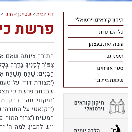
דף הבית
>
שטייגן
>
תוכן
>
תיקון קוראים וירטואלי
פרשת כי 
כל הכותרות
עשה זאת בעצמך
התורה ציותה שאם אדם י
תימני נט
צִפּוֹר לְפָנֶיךָ בַּדֶּרֶךְ
ספר אורחים
הַבָּנִים: שַׁלֵּחַ תְּשַׁל
שכונת בית וגן
('מצודת דוד' על טעמ
שבכתב פרשת כי תצא ד
'תיקוני זוהר' בהקדמ
תיקון קוראים
('רקנאטי על התורה' 
וירטואלי
המשיח ('צרור המור' 
ויש להבין, למה ה' י
הלכה יומית