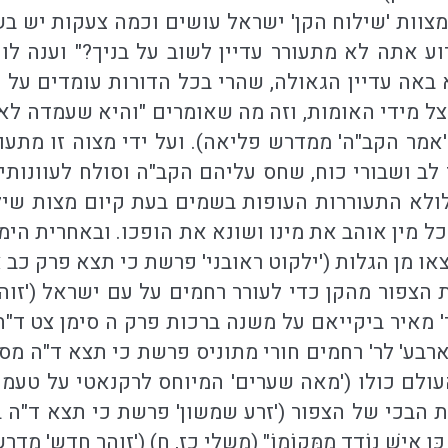
צוות 'שילוח הקן' ישראל עושים וכמה צעקות יש בש
ע אתה לא מתעורר עדיין לשוב על בניך?" וענה לו
באה עדיין הגאולה, שהרי בכל הדורות עומדים על
ל מידי האומות, וזה מה שאומרים "והיא שעמדה לאבות
אמר הקב"ה' ממדרש פליאה). ועל ידי מצוה זו מתעו
לב ושבורי כוח, שחס עליהם הקב"ה וסולח לעוונותיה
לולא התעוררות העופות בשמים בעת קיום מצות שילוח 
כל מין אוהב את מינו ושונא את הופכו. ובאחרית הי
או מן הגלות ('ילקוט ראובני' פרשת כי תצא פרק כב 
הצפור מהקן כדי לעורר רחמים על עם ישראל ('זוה
לר' מאיר ביקייאם על משנה ברכות פרק ה סימן צט ד
רבע' לר' רחמים חורי מתוניס פרשת כי תצא ד"ה מ
ולם כולו ('מאה שערים' המיוחס לרקנאטי על טעמי
בכי של הצפור ('זרע שמשון' פרשת כי תצא ד"ה בפ
קִנָּהּ כֵּן אִישׁ נוֹדֵד מִמְּקוֹמוֹ" (משלי כז, ח) ('זוהר 