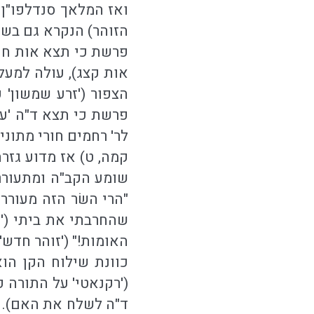
ואז המלאך סנדלפו"ן 
הזוהר) הנקרא גם בשם 'עוֹ
פרשת כי תצא אות ח ע
אות קצג), עולה למעל
הצפור ('זרע שמשון'
פרשת כי תצא ד"ה 'עו
לר' רחמים חורי מתוניס
קמה, ט) אז מדוע גזרת
שומע הקב"ה ומתעורר 
"הרי השׂר הזה מעורר 
שהחרבתי את ביתי ('ז
האומות!" ('זוהר חדש' 
כוונת שילוח הקן הו
('רקנאטי' על התורה פ
ד"ה לשלח את האם). לכן הק