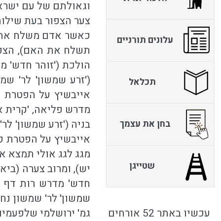
וגאולתם של עם ישרא
צער הצפור בעת שילוח
כאשר אדם משלח את הצ
עלונים תורניים
תשלח את האם), הצפור
הולכת ('זוהר חדש' מ
('זרע שמשון' לר' שמ
תכלאל
אייבשיץ על הפטרת פ
מדרש פליאה, 'קרית א
בניה ('זרע שמשון' לר
בחן את עצמך
אייבשיץ על הפטרת פר
מגג לגג אולי תמצא את
שטייגן
יש), ומרוב צערה (ביא
חדש' מדרש רות דף צד
שמשון' לר' שמשון נח
עכשיו באתר 52 אורחים
גמ' ירושלמי שלפעמים