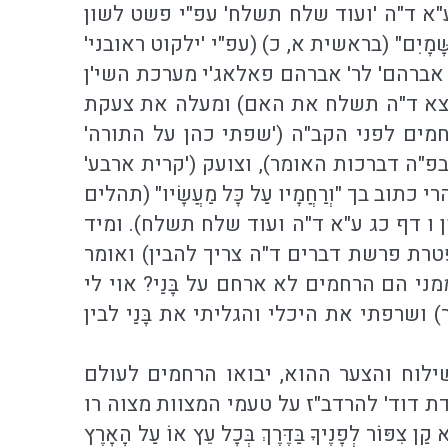
ע"א ד"ה 'ועוד שלח תשלח' עפ"י פשט לשון
ַשָּׁמָיִם" (בראשית א, כ) (עפ"י 'ילקוט ראובני'
אברהם' לר' אברהם פאלאג'י מערכת השי'ן
 תצא ד"ה תשלח את האם) ומעלה את צעקת
מים לפני הקב"ה ('שפתי כהן על התורה'
פ"ה דברכות האומר), וצועק ('קרית ארבע'
בך "וְרַחֲמָיו עַל כָּל מַעֲשָׂיו" (תהלים
ן ו דף כג ע"א ד"ה ועוד שלח תשלח). ומיד
טרת פרשת דברים ד"ה צריך להבין) ואומר
ני הם הרחמים לא ארחם על בָּנַי? אוי לי
שרפתי את היכלי והגליתי את בָּנַי לבין
לוח והצער ההוא, יבואו הרחמים לעולם
דת דוד' להרדב"ז על טעמי המצוות מצוה רו
לְפָנֶיךָ בַּדֶּרֶךְ בְּכָל עֵץ אוֹ עַל הָאָרֶץ