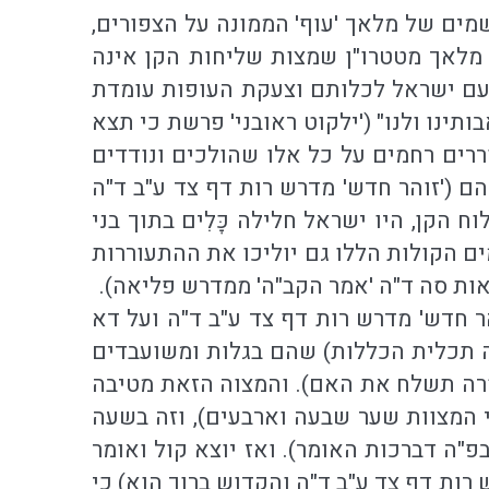
מים של מלאך 'עוף' הממונה על הצפורים,
 מלאך מטטרו"ן שמצות שליחות הקן אינה
 עם ישראל לכלותם וצעקת העופות עומדת
ינו ולנו" ('ילקוט ראובני' פרשת כי תצא
ררים רחמים על כל אלו שהולכים ונודדים
ם ('זוהר חדש' מדרש רות דף צד ע"ב ד"ה
הקן, היו ישראל חלילה כָּלִים בתוך בני
מים הקולות הללו גם יוליכו את ההתעוררות
אות סה ד"ה 'אמר הקב"ה' ממדרש פליאה).
ר חדש' מדרש רות דף צד ע"ב ד"ה ועל דא
"ה תכלית הכללות) שהם בגלות ומשועבדים
סרה תשלח את האם). והמצוה הזאת מטיבה
 המצוות שער שבעה וארבעים), וזה בשעה
"ה דברכות האומר). ואז יוצא קול ואומר
חדש' מדרש רות דף צד ע"ב ד"ה והקדוש ברוך הוא) כי