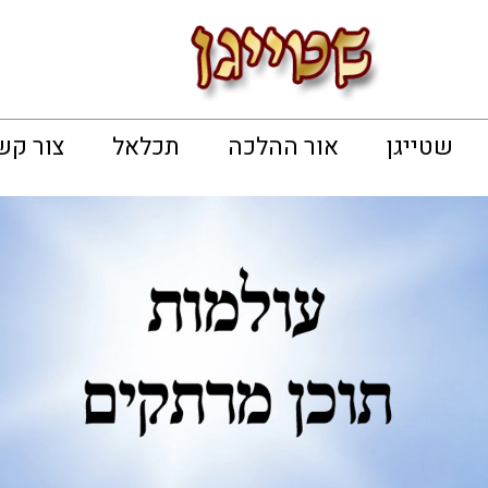
שטייגן
אור ההלכה
תכלאל
צור קש