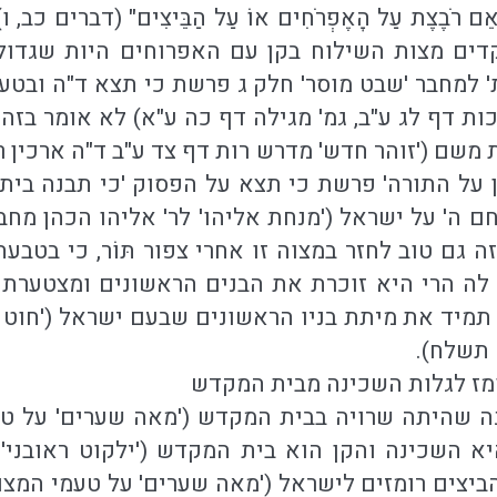
ְהָאֵם רֹבֶצֶת עַל הָאֶפְרֹחִים אוֹ עַל הַבֵּיצִים" (דבר
קדים מצות השילוח בקן עם האפרוחים היות שגד
' למחבר 'שבט מוסר' חלק ג פרשת כי תצא ד"ה ובטעם
כות דף לג ע"ב, גמ' מגילה דף כה ע"א) לא אומר בז
משם ('זוהר חדש' מדרש רות דף צד ע"ב ד"ה ארכין רב
 על התורה' פרשת כי תצא על הפסוק 'כי תבנה בית 
חם ה' על ישראל ('מנחת אליהו' לר' אליהו הכהן מחב
 גם טוב לחזר במצוה זו אחרי צפור תּוֹר, כי בטבע
לה הרי היא זוכרת את הבנים הראשונים ומצטערת ו
כור תמיד את מיתת בניו הראשונים שבעם ישראל ('חו
 תשלח).
ומז לגלות השכינה מבית המקדש
נה שהיתה שרויה בבית המקדש ('מאה שערים' על ט
א השכינה והקן הוא בית המקדש ('ילקוט ראובני' 
הביצים רומזים לישראל ('מאה שערים' על טעמי המצ