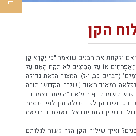
וח הקן
 ולקחת את הבנים שנאמר "כִּי יִקָּרֵא קַן
ַל הָאֶפְרֹחִים אוֹ עַל הַבֵּיצִים לֹא תִקַּח הָאֵם עַל
הַאֲרַכְתָּ יָמִים" (דברים כב, ו-ז). המצוה הזאת גדולה
ונפלאה במאוד מאוד ('של"ה הקדוש' תורה
ר פרשת שמות דף ח ע"א ד"ה פתח ואמר כי,
נים גדולים הן לפי הנגלה והן לפי הנסתר
דולים בענין גלות ישראל וגאולתם ובביאת
הבנים? ואיך שילוח הקן הזה קשור לגלותם