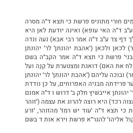
ים חורי מתוניס פרשת כי תצא ד"ה מסרה
ב ד"ה האי עופא) ואינה יודעת לאן היא
ך דף צד ע"ב ד"ה אמר רבי אבא) נעה ונדה
לכאן ולכאן ('אהבת יהונתן' לר' יהונתן
ובני' פרשת כי תצא ד"ה אמר הקב"ה בשם
ח את האם) דואגת ומצטערת על קִנַה ועל
 ובוכה עליהם ('אהבת יהונתן' לר' יהונתן
ר פרידתה מבניה האפרוחים, על כן נודדת
 יהונתן אייבשיץ חלק ב' דרוש ו ד"ה אמנם
צוה רכד) היא רוצה להרוג את עצמה ('זוהר
כי תצא ד"ה 'עוד יש רמז' מהזוהר, 'זרע
ול אליהו' להגר"א פרשת וירא אות ד בשם