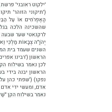
'ילקוט ראובני' פרשת
('תיקוני הזוהר' תיקו
הָאֶפְרֹחִים אוֹ עַל 
שהשכינה הלכה בגלות
לרקנאטי שער שבעה וארבעים)
יְהֹוָ"ה צְבָאוֹת מַלְ
השנים שעמד בית המק
הראשון ('רבינו אפרים
לכן נאמר בשילוח הקן "כ
הראשון יבנה בידי ב
נפקו) ('שפתי כהן על
אדם, ומעשי ידי אדם 
נאמר בשילוח הקן "שַׁלֵּח