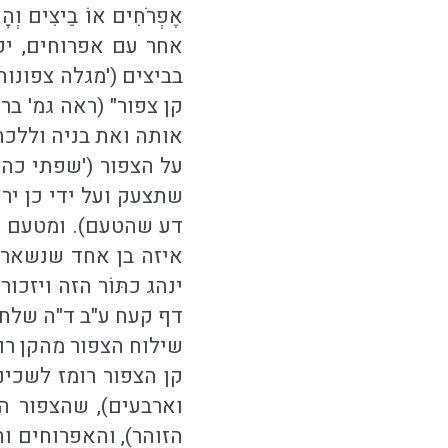
אֶפְרֹחִים אוֹ בֵיצִים ו
אחר עם אפרוחים, י
בביצים ('מגלה צפונות
קן צפור" (ראה גמ' בר
אותה ואת בניה וללכת 
על הצפור ('שפתי כהן
שתצעק ועל ידי כן יר
דע שהטעם). ומטעם זה
איזה בן אחד שנשאר 
ינהג כתּוֹר הזה ויז
דף קעח ע"ב ד"ה שלח
שילוח הצפור מהקן ר
קן הצפור רומז לשכי
וארבעים), שהצפור הי
הזוהר), והאפרוחים ו