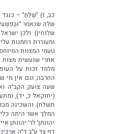
כב, ז) "שַׁלֵּחַ" – כ
שלה שנאמר "וּבְפִשְׁעֵי
שלוחין). ולכן ישרא
ומעוררת רחמנות עלי
טעמי המצוות המיוחס 
אחרי שנעשית מצות שי
מלמד זכות על העופו
החרבה, וגם אין מי 
שעה צועק הקב"ה ואומר "לְמ
(יחזקאל כ, יד), ומתע
תשלח). והשכינה מבכה
המלך אשר היתה כלילת
יהונתן' לר' יהונתן א
דף צד ע"ב ד"ה ארכין רב