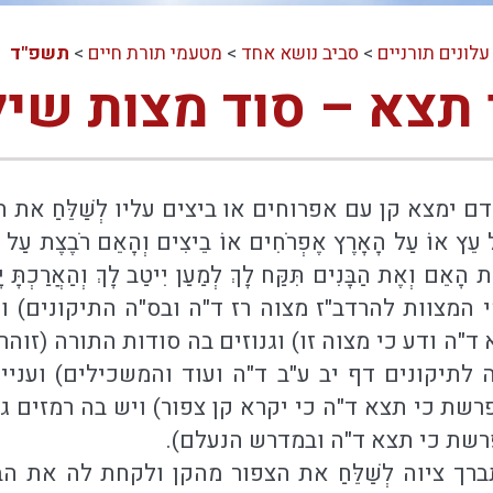
עלונים תורניים
>
סביב נושא אחד
>
מטעמי תורת חיים
>
תשפ"ד
תצא – סוד מצות שיל
מצא קן עם אפרוחים או ביצים עליו לְשַׁלֵּחַ את האם
 בְּכָל עֵץ אוֹ עַל הָאָרֶץ אֶפְרֹחִים אוֹ בֵיצִים וְהָאֵם רֹבֶצֶת ע
ַּח אֶת הָאֵם וְאֶת הַבָּנִים תִּקַּח לָךְ לְמַעַן יִיטַב לָךְ וְ
י המצוות להרדב"ז מצוה רז ד"ה ובס"ה התיקונים) 
"ה ודע כי מצוה זו) וגנוזים בה סודות התורה (זוה
ה לתיקונים דף יב ע"ב ד"ה ועוד והמשכילים) ועניי
פרשת כי תצא ד"ה כי יקרא קן צפור) ויש בה רמזים ג
פרשת כי תצא ד"ה ובמדרש הנעלם).
תברך ציוה לְשַׁלֵּחַ את הצפור מהקן ולקחת לה את 