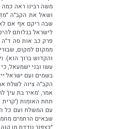
משה רבינו ראה כמה מ
ושאל את הקב"ה "מדו
שבה ריקם אף אם לא 
לישראל בגלותם להינצ
פרק כב אות סה ד"ה '
ממקום למקום, שבורי 
והקדוש ברוך הוא). ו
עשו ובני ישמעאל, כי 
בשמים ועם ישראל ייצ
הקב"ה ציוה לשלח את 
אמר, 'מאיר בת עין' 
תחת האומות ('קרית א
עם המשלח ועם כל הע
שבאים הרחמים מחמת ה
"כְּצִפּוֹר נוֹדֶדֶת מִן 