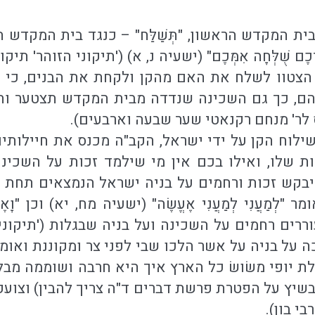
נגד בית המקדש הראשון, "תְּשַׁלַּח" – כנגד בית המקדש
כֶם שֻׁלְּחָה אִמְּכֶם" (ישעיה נ, א) ('תיקוני הזוהר' ת
ל הצטוו לשלח את האם מהקן ולקחת את הבנים, כי
הם, כך גם השכינה שנדדה מבית המקדש תצטער ותע
לר' מנחם רקנאטי שער שבעה וארבעים).
לוח הקן על ידי ישראל, הקב"ה מכנס את חיילותיו 
ת שלו, ואילו בכם אין מי שילמד זכות על השכינ
שיבקש זכות ורחמים על בניה ישראל הנמצאים תחת 
ַעֲנִי לְמַעֲנִי אֶעֱשֶׂה" (ישעיה מח, יא) וכן "וָאֶעֱשֶׂה לְ
וררים רחמים על השכינה ועל בניה שבגלות ('תיקוני
 על בניה על אשר הלכו שבי לפני צר ומקוננת ואומרת
 יופי משׂושׂ כל הארץ איך היא חרבה ושוממה מבל
ייבשיץ על הפטרת פרשת דברים ד"ה צריך להבין) וצוע
י בון).