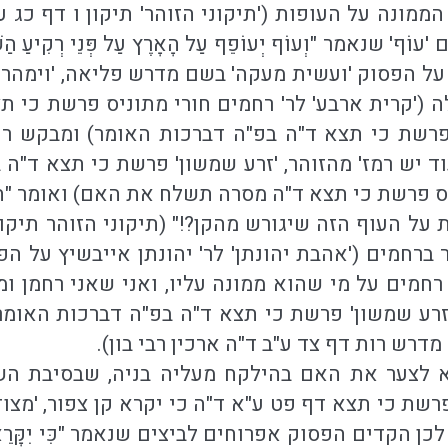
הממונה על העופות ('תיקוני הזוהר' תיקון ו דף כג 
ף' שנאמר "וְעוֹף יְעוֹפֵף עַל הָאָרֶץ עַל פְּנֵי רְקִיעַ ה
ל הפסוק 'ועשית מעקה' בשם מדרש פליאה, 'וימהר 
ה ('קרית ארבע' לר' רחמים חורי מתוניס פרשת כי
 פרשת כי תצא ד"ה בפ"ה דברכות האומר) ומבקש רח
ד יש רמז' מהזוהר, 'זרע שמשון' פרשת כי תצא ד"ה ב
 פרשת כי תצא ד"ה מסרה תשלח את האם) ואומר "הרי כתוב 
 על העוף הזה שיגורש מהקן?!" (תיקוני הזוהר תיקו
ברחמים ('אהבת יהונתן' לר' יהונתן אייבשיץ על הפ
רחמים על מי שהוא ממונה עליו, ואני שאני רחמן וממ
רע שמשון' פרשת כי תצא ד"ה בפ"ה דברכות האומר) ו
מדרש רות דף צד ע"ב ד"ה ארכין רבי בון).
א לצער את האם בהילקח מעליה בניה, שבסיבת השי
רשת כי תצא דף פט ע"א ד"ה כי יקרא קן צפור, 'מצו
דים הפסוק אפרוחים לביצים שנאמר "כִּי יִקָּרֵא קַן צִפּוֹר 