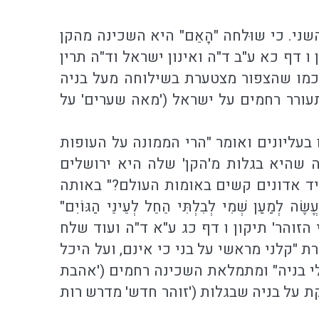
 השני. כי שוּלחה "הָאֵם" היא השכינה מהקן
יקון ו דף כא ע"ב ד"ה ואינון ישראל וד"ה תרין
 כמו שהצפור מצטערת בשילוחה מעל בניה
ורר רחמים על ישראל ('מאה שערים' על
בעליונים ואומר "הרי הממונה על העופות
ה שהיא בגלות מ'הקן' שלה היא ירושלים
יד אדונים קשים באומות העולם?" באותה
מַעַן שְׁמִי לְבִלְתִּי הֵחֵל לְעֵינֵי הַגּוֹיִם"
 הזוהר' תיקון ו דף כג ע"א ד"ה ועוד שלח
 "קלני מראשי על בני כי אינם, ועל היכל
י בניה" ומתמלאת השכינה רחמים ('אהבת
קת על בניה שבגלות ('זוהר חדש' מדרש רות