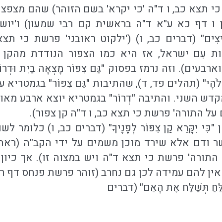
 כי תצא כב, ו ד"ה 'כי יקרא' בשם הזוהר) שהם מצ
ן ו דף כא ע"א ד"ה בראשית קם רבי שמעון) ו'יושבת'
הַבֵּיצִים" (דברים כב, ו) ('ילקוט ראובני' פרשת כי 
 עִם ישראל, אז היא כמו הצפור הנודדת מהקן 
. וזה נרמז בפסוק "גַּם צִפּוֹר מָצְאָה בַיִת וּדְרוֹר קֵן לָ
כִּי וֵאלֹהָי" (תהלים פד, ד), שהתיבות "גַּם צִפּוֹר" ב
דש השני. והתיבה "דְרוֹר" בגמטריא יוצא ארבע מ
 על התורה' פרשת כי תצא כב, ו ד"ה קן צפור).
ִּי יִקָּרֵא קַן צִפּוֹר לְפָנֶיךָ" (דברים כב, ו) כל
שר ודם אלא שירד מוכן משמים על ידי הקב"ה (רא
 התורה' פרשת כי תצא ד"ה ויש במצוה זו). אך כיו
אין להם עמידה לכן גם נחרב (זוהר פרשת פנחס דף רכ
ַ תְּשַׁלַּח אֶת הָאֵם" (דברים