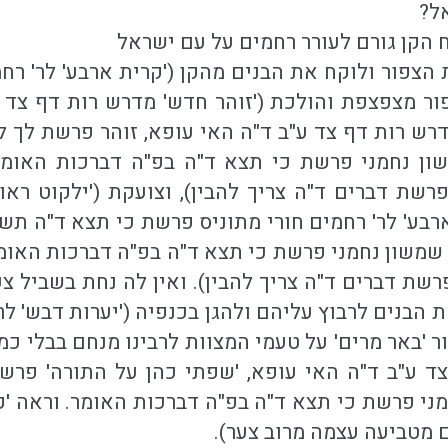
ל?
 הקן גורם לעורר רחמים על עם ישראל
פור ולוקח את הבנים מהקן ('קרית ארבע' לר' רחמ
 מצפצפת והולכת ('זוהר חדש' מדרש רות דף צד ע"
דרש רות דף צד ע"ב ד"ה האי עופא, זוהר פרשת לך ל
שון נחמני פרשת כי תצא ד"ה בפ"ה דברכות האומר) 
רשת דברים ד"ה צריך להבין), וצועקת ('ילקוט רא
רבע' לר' רחמים חורי מתוניס פרשת כי תצא ד"ה תשל
' שמשון נחמני פרשת כי תצא ד"ה בפ"ה דברכות האומר)
שת דברים ד"ה צריך להבין). ואין לה נחת בשביל צע
 הבנים לרבוץ עליהם ולהגן בכנפיה ('יערות דבש' לר'
ור 'באר מרים' על טעמי המצוות לרבינו מנחם בבלי כמ
 ע"ב ד"ה האי עופא, 'שפתי כהן על התורה' פרשת 
מני פרשת כי תצא ד"ה בפ"ה דברכות האומר. וראה 'ק
 מטביעה עצמה מרוב צער).