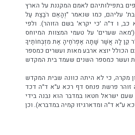
פצפים בתפילותיהם לאמם המקננת על הארץ
 עליהם, כמו שנאמר "וְהָאֵם רֹבֶצֶת עַל
תצא כב, ו ד"ה 'כי יקרא' בשם הזוהר). ולפי
('מאה שערים' על טעמי המצוות המיוחס
הּ אֲשֶׁר שָׁתָה אֶפְרֹחֶיהָ אֶת מִזְבְּחוֹתֶיךָ
גמטריא עם הכולל יוצא ארבע מאות ועשרים כמספר
אות ועשר כמספר השנים שעמד בית המקדש
ומר לשון מקרה, כי לא היתה כוונה שבית המקדש
ה זוהר פרשת פנחס דף רכא ע"א ד"ה דכד
ן שעם ישראל חטאו במדבר הוא נבנה בידי
א ע"א ד"ה ומדארגיזו קמיה במדברא). וכן