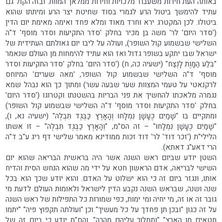
באותה העת חירות משעבוד מלכויות וחירות ממלאך המוות. ובזה הקול גם
עתיד להימשך ביטול הרע לגמרי בסוד שחיטת יצר הרע ומיתתו שהוא
ביטולו. לכן המקטרג ירא וחרד מאוד ומלא פחד ואימה מאימת יום הדין
('סדר היום' לר' משה בן מכיר בחלק 'סדר התקיעות וסדר מוסף' ד"ה
השלישי שבשמוע קול השופר), ועולה על ליבו יום גאולתם העתידית של
ישראל שבו יתקע בשופר גדול ואז הוא עתיד להימחות מן העולם שנאמר
"בִּלַּע הַמָּוֶת לָנֶצַח" (ישעיה כה, ח) ('סדר היום' בחלק 'סדר התקיעות וסדר
מוסף' ד"ה השלישי שבשמוע קול השופר, 'מאה שערים' המיוחס
לרקנאטי על טעמי המצוות שער שבעה עשר) ומתוך כך הוא נבהל שמא
נגמרה מלאכתו להחשיך את פני הבריות בהשטנתו וקטרוגו ('סדר היום'
בחלק 'סדר התקיעות וסדר מוסף' ד"ה השלישי שבשמוע קול השופר)
ומתקיים בו "שָׁמַיִם כֶּעָשָׁן נִמְלָחוּ וְהָאָרֶץ כַּבֶּגֶד תִּבְלֶה" (ישעיה נא, ו),
"שָׁמַיִם כֶּעָשָׁן נִמְלָחוּ" – זה הס"מ, "וְהָאָרֶץ כַּבֶּגֶד תִּבְלֶה" – זו אשתו
הלילי"ת ('זכר דוד' לר' דוד זכות ממודינא מאמר שלישי דף ריג ע"ב ד"ה
הרי דאע"ג דאתא).
השטן יודע שביום ראש השנה אשר היה בראשית הבריאה שהוא יום
השישי לבריאה, אדם הראשון חטא על ידי מה שהוא הנחש הסית והדיח
אותו, ונגזר ביום זה כי הוא ישלוט על האדם. והוא יודע שכך הוא בכל
שנה ושנה, שבראש השנה נקבע הדין לישראל ולאומות העולם לדעת מי
גובר זה או זה, מי יחיה ומי ימות, כפי שמורות כל התפילות של ראש השנה
על זה כגון "ובכן תן פחדך על כל מעשיך" וכן "ועוֹלתה תקפוץ פיה" "יתמו
חטאים מן הארץ" "ותמלוך עליהם מהרה". והס"מ יודע כי ביום זה של