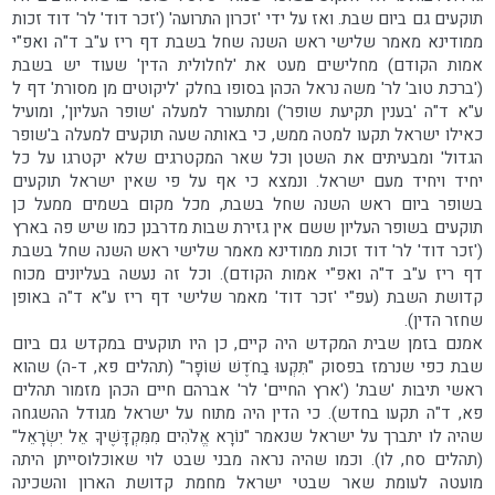
תוקעים גם ביום שבת. ואז על ידי 'זכרון התרועה' ('זכר דוד' לר' דוד זכות
ממודינא מאמר שלישי ראש השנה שחל בשבת דף ריז ע"ב ד"ה ואפ"י
אמות הקודם) מחלישים מעט את 'לחלולית הדין' שעוד יש בשבת
('ברכת טוב' לר' משה נראל הכהן בסופו בחלק 'ליקוטים מן מסורת' דף ל
ע"א ד"ה 'בענין תקיעת שופר') ומתעורר למעלה 'שופר העליון', ומועיל
כאילו ישראל תקעו למטה ממש, כי באותה שעה תוקעים למעלה ב'שופר
הגדול' ומבעיתים את השטן וכל שאר המקטרגים שלא יקטרגו על כל
יחיד ויחיד מעם ישראל. ונמצא כי אף על פי שאין ישראל תוקעים
בשופר ביום ראש השנה שחל בשבת, מכל מקום בשמים ממעל כן
תוקעים בשופר העליון ששם אין גזירת שבות מדרבנן כמו שיש פה בארץ
('זכר דוד' לר' דוד זכות ממודינא מאמר שלישי ראש השנה שחל בשבת
דף ריז ע"ב ד"ה ואפ"י אמות הקודם). וכל זה נעשה בעליונים מכוח
קדושת השבת (עפ"י 'זכר דוד' מאמר שלישי דף ריז ע"א ד"ה באופן
שחזר הדין).
אמנם בזמן שבית המקדש היה קיים, כן היו תוקעים במקדש גם ביום
שבת כפי שנרמז בפסוק "תִּקְעוּ בַחֹדֶשׁ שׁוֹפָר" (תהלים פא, ד-ה) שהוא
ראשי תיבות 'שבת' ('ארץ החיים' לר' אברהם חיים הכהן מזמור תהלים
פא, ד"ה תקעו בחדש). כי הדין היה מתוח על ישראל מגודל ההשגחה
שהיה לו יתברך על ישראל שנאמר "נוֹרָא אֱלֹהִים מִמִּקְדָּשֶׁיךָ אֵל יִשְׂרָאֵל"
(תהלים סח, לו). וכמו שהיה נראה מבני שבט לוי שאוכלוסייתן היתה
מועטה לעומת שאר שבטי ישראל מחמת קדושת הארון והשכינה