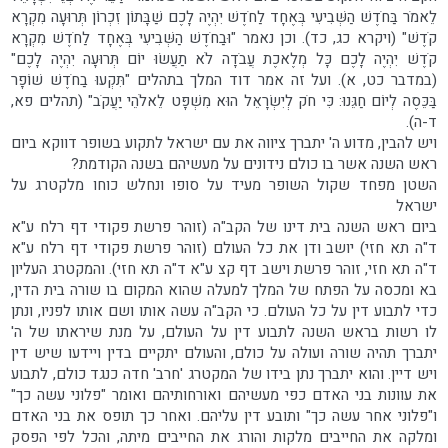
לֵאמֹר בַּחֹדֶשׁ הַשְּׁבִיעִי בְּאֶחָד לַחֹדֶשׁ יִהְיֶה לָכֶם שַׁבָּתוֹן זִכְרוֹן תְּרוּעָה מִקְרָא
קֹדֶשׁ" (ויקרא כג, כד). וכן נאמר "וּבַחֹדֶשׁ הַשְּׁבִיעִי בְּאֶחָד לַחֹדֶשׁ מִקְרָא
קֹדֶשׁ יִהְיֶה לָכֶם כָּל מְלֶאכֶת עֲבֹדָה לֹא תַעֲשׂוּ יוֹם תְּרוּעָה יִהְיֶה לָכֶם"
(במדבר כט, א). ועל זה אמר דוד המלך בתהלים "תִּקְעוּ בַחֹדֶשׁ שׁוֹפָר
בַּכֵּסֶה לְיוֹם חַגֵּנוּ: כִּי חֹק לְיִשְׂרָאֵל הוּא מִשְׁפָּט לֵאלֹהֵי יַעֲקֹב" (תהלים פא,
ד-ה).
ויש להבין, מדוע ה' יתברך ציווה את עם ישראל לתקוע בשופר דווקא ביום
ראש השנה אשר בו כולם נידונים על מעשיהם בשנה הקודמת?
השטן מפחד שקול השופר מעיד על סופו ונחלש כוחו מלקטרג על
ישראל
ביום ראש השנה בית דינו של הקב"ה (זוהר פרשת פקודי דף רלח ע"א
ד"ה תא חזי) יושב ודן את כל העולם (זוהר פרשת פקודי דף רלח ע"א
ד"ה תא חזי, זוהר פרשת וישב דף קצ ע"א ד"ה תא חזי). והמקטרג העליון
בא ומכסה על הפתח של המלך למעלה שהוא המקום בו שורה בית הדין,
כדי לתבוע דין על כל העולם. כי הקב"ה עשה אותו ושם אותו לפניו, ונתן
לו רשות בראש השנה לתבוע דין על העולם, על מנת שיראתו של ה'
יתברך תהיה שורה ועולה על כולם, והעולם יתקיים בדין ויידעו שיש דין
ויש דיין. והוא יתברך נתן בידו של המקטרג 'חרב' חדה כנגד כולם, לתבוע
את עוונות בני האדם כפי מעשיהם ואורחותיהם ואומר "פלוני עשה כך"
ו"פלוני אחר עשה כך" ותובע דין עליהם. ואחר כך תופס את בני האדם
ומלקה את החייבים מלקות והורג את החייבים מיתה, והכל לפי הפסק