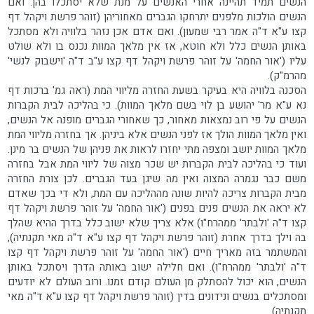
הנשים תמיד תהיינה אחרי האנשים על מנת שלא יסתכלו בהן. ואם
הנשים הולכות מלפנים יתרחקו הגברים מאחוריהן (זוהר פרשת ויקהל דף
קצו ע"א ד"ה אמר רבי שמעון). ואם אדם אכן נזהר בלוויה ולא מסתכל
באותן הנשים כלל ולא חוטא, אז אין מלאך המוות נכנס בו ולא שולט
עליו ('אור החמה' על זוהר פרשת ויקהל דף קצו ע"ב ד"ה 'וישבוק לנשי'
מהרמ"ק).
הסכנה בלוויה היא בעיקר בשעת החזרה מליווי המת (ראה גמ' ברכות דף
נא ע"א מר' יהושע בן לוי בשם מלאך המוות). כי בהליכה לבית הקברות
הנשים על פי רוב נמצאות מאחור, כך שאחורי הגברים מופנה אל הנשים,
ואין מלאך המוות הולך אז לפני הנשים אלא ביניהן. אך בחזרה מליווי המת
מלאך המוות יושב ומצפה מתי יחזרו לראות את פניהן של הנשים בר מינן.
ועוד כי בהליכה לבית הקברות יש שכר מצוה של ליווי המת אבל בחזרה
משם כבר נגמרה המצוה ואין מה שיגן בעד הגברים. לכן צורת החזרה
מבית הקברות צריכה להיות שונה מההליכה עם המת, ולא די בכך שאדם
לא יראה את הנשים פנים בפנים ('אור החמה' על זוהר פרשת ויקהל דף
קצו ד"ה 'ולבתר' ממהרח"ו) אלא צריך שלא ישוב כלל בדרך ההיא שהלך
בה וילך בדרך אחרת (זוהר פרשת ויקהל דף קצו ע"א ד"ה מאי תקנתיה),
והמשתמר בזה מאריך חיים ('אור החמה' על זוהר פרשת ויקהל דף קצו
ד"ה 'ולבתר' ממהרח"ו). ואם חלילה ישוב באותה הדרך ויסתכל באותן
הנשים, הוא יכול להסתלק מן העולם קודם זמנו. ורוב העולם לא יודעים
ומסתכלים בנשים ונידונים בדין (זוהר פרשת ויקהל דף קצו ע"א ד"ה מאי
תקנתיה).