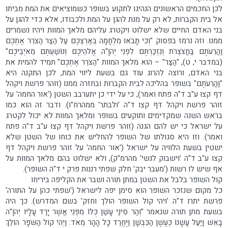
לכן החכמים הראשונים הנהיגו לתקוע בשופר כשמוציאים את המת מביתו
אל בית הקברות, לא רק על מנת להגן על המת ולכבודו, אלא כדי להגן על
בני האדם החיים שלא ישלוט ויקטרג עליהם מלאך המוות ויהיו נשמרים
ממנו. וזה נרמז בפסוק "וְכִי תָבֹאוּ מִלְחָמָה בְּאַרְצְכֶם עַל הַצַּר הַצֹּרֵר אֶתְכֶם
וַהֲרֵעֹתֶם בַּחֲצֹצְרֹת וְנִזְכַּרְתֶּם לִפְנֵי יְהֹוָ"ה אֱלֹהֵיכֶם וְנוֹשַׁעְתֶּם מֵאֹיְבֵיכֶם"
(במדבר י, ט), "הַצַּר" – הוא מלאך המוות "הַצֹּרֵר אֶתְכֶם" תמיד להמית את
בני האדם, ורוצה להרוג עוד גם בשעת ליווי המת, לכן התקנה היא
"וַהֲרֵעֹתֶם" בשופר בהליכה לבית הקברות ובחזרה ממנו (זוהר פרשת ויקהל
דף קצו ע"ב ד"ה פתח ואמר), כי על ידי כן יתערבב השטן ('אור החמה' על
זוהר פרשת ויקהל דף קצו ד"ה 'ולבתר' ממהרח"ו). ודבר זה הוא כמו
בראש השנה שמקדימים ותוקעים בשופר ומלאך המוות לא יכול לקטרג
על ישראל כי יש להם הגנה (זוהר פרשת ויקהל דף קצו ע"ב ד"ה פתח
ואמר). וזו היא סגולתו של השופר להחליש את כוחו של השטן שלא
ישטין בשעת הלוויה על ישראל ('אור החמה' על זוהר פרשת ויקהל דף
קצו ע"ב ד"ה 'וישבוק לנשי' מהרמ"ק), ולא ישלוט בהם מלאך המוות על
אף שיש לו רשות ('מעבר יבק' חלק שפתי רננות פרק י ד"ה השופר).
קול השופר בלבל את השטן במתן תורה ושבר את הקליפה ביריחו
כל מקום שנזכר השופר הוא סימן יפה לישראל ('שפתי כהן על התורה'
פרשת יתרו ד"ה 'ויהי קול השופר הולך וחזק' בשם המדרש). כך היה
בשעת מתן תורה שנאמר "וְהַר סִינַי עָשַׁן כֻּלּוֹ מִפְּנֵי אֲשֶׁר יָרַד עָלָיו יְהֹוָ"ה
בָּאֵשׁ וַיַּעַל עֲשָׁנוֹ כְּעֶשֶׁן הַכִּבְשָׁן וַיֶּחֱרַד כָּל הָהָר מְאֹד: וַיְהִי קוֹל הַשֹּׁפָר הוֹלֵךְ