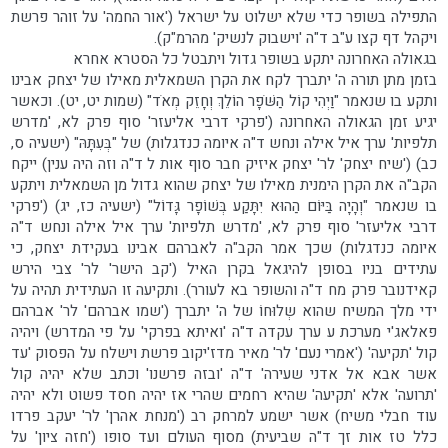
התפילה בשופר כדי שלא ישלוט על ישראל ('אור החמה' על זוהר פרשת
ויקהל דף קצו ע"ב ד"ה 'וישבוק לנשיק' מהרמ"ק).
בגאולה האחרונה יתקע בשופר גדול ויתבטל כל הסטרא אחרא
בזמן מתן תורה ה' יתברך לקח את הקרן השמאלית מאילו של יצחק אבינו
ותקע בו שנאמר "וַיְהִי קוֹל הַשֹּׁפָר הוֹלֵךְ וְחָזֵק מְאֹד" (שמות יט, יט). וכאשר
יגיע זמן הגאולה האחרונה ('פרקי דרבי אליעזר' סוף פרק לא, 'מדרש
תלפיות' ערך איל אילה ונחש ד"ה איומה כנדגלות) של "בְּעִתָּהּ" (ישעיה ס,
כב) ('שיח יצחק' לר' יצחק איזיק חבר סוף אות ל ד"ה וזה היה ענין) ייקח
הקב"ה את הקרן הימנית מאילו של יצחק שהוא גדול מן השמאלית ויתקע
בו שנאמר "וְהָיָה בַּיּוֹם הַהוּא יִתָּקַע בְּשׁוֹפָר גָּדוֹל" (ישעיה כז, יג) ('פרקי
דרבי אליעזר' סוף פרק לא, 'מדרש תלפיות' ערך איל אילה ונחש ד"ה
איומה כנדגלות) שכך אמר הקב"ה לאברהם אבינו בעקידת יצחק, כי
עתידים בניו בסופן להיגאל בקרן האיל ('קב הישר' לר' צבי הירש
קאידנובר פרק מח ד"ה והשופר בא לעורר). ותקיעה זו העתידית תהיה על
ידי מלך המשיח שהוא שְלוּחוֹ של ה' יתברך ('שמו אברהם' לר' אברהם
פאלאג'י מערכת ע ערך עקדה ד"ה 'ואיתא בפרקי' על פי המדרש) ויהיה
קול 'תקיעה' ('אמרי נעם' לר' מאיר מדז'יקוב פרשת וישלח על הפסוק 'עד
אשר אבא אל אדני שעירה' ד"ה 'ובזה פרשנו' וכתב שלא יהיה קול
'תרועה' אלא 'תקיעה' שהיא רחמים שהרי אז יהיה חסד פשוט ולא יהיה
עוד חבלי משיח) אשר ישמע למרחק רב ('מנחת אהרן' לר' יעקב פרדו
כלל טז אות זך ד"ה שביעית) מסוף העולם ועד סופו ('חזה ציון' על