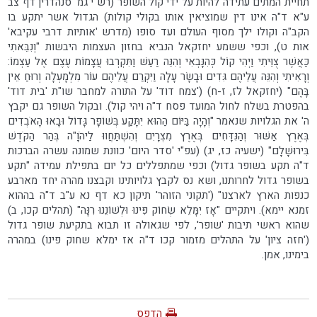
תחיית המתים עתידה להיות על ידי קול השופר (רש"י גמ' סנהדרין דף צב
ע"א ד"ה אינו דין שמוציאין אותו בקולי קולות) הגדול אשר יתקע בו
הקב"ה וקולו ילך מסוף העולם ועד סופו (מדרש 'אותיות דרבי עקיבא'
אות ט), וכפי ששמע יחזקאל הנביא בחזון העצמות היבשות "וְנִבֵּאתִי
כַּאֲשֶׁר צֻוֵּיתִי וַיְהִי קוֹל כְּהִנָּבְאִי וְהִנֵּה רַעַשׁ וַתִּקְרְבוּ עֲצָמוֹת עֶצֶם אֶל עַצְמוֹ:
וְרָאִיתִי וְהִנֵּה עֲלֵיהֶם גִּדִים וּבָשָׂר עָלָה וַיִּקְרַם עֲלֵיהֶם עוֹר מִלְמָעְלָה וְרוּחַ אֵין
בָּהֶם" (יחזקאל לז, ז-ח) ('צמח דוד' על התורה למחבר שו"ת 'בית דוד'
בהפטרת בשלח לחול המועד פסח ד"ה ויהי קול). ובקול השופר גם יקבץ
ה' את הגלויות שנאמר "וְהָיָה בַּיּוֹם הַהוּא יִתָּקַע בְּשׁוֹפָר גָּדוֹל וּבָאוּ הָאֹבְדִים
בְּאֶרֶץ אַשּׁוּר וְהַנִּדָּחִים בְּאֶרֶץ מִצְרָיִם וְהִשְׁתַּחֲווּ לַיהֹוָ"ה בְּהַר הַקֹּדֶשׁ
בִּירוּשָׁלִָם" (ישעיה כז, יג) (עפ"י 'סדר היום' כוונת שמונה עשרה הברכות
ד"ה תקע בשופר גדול) וכפי שמתפללים כל יום בתפילת עמידה "תקע
בשופר גדול לחרותנו, ושא נס לקבץ גלויותינו וקבצנו מהרה יחד מארבע
כנפות הארץ לארצנו" ('תקוני הזוהר' תיקון כא דף נא ע"ב ד"ה בההוא
זמנא יימא). ויתקיים "אָז יִמָּלֵא שְׂחוֹק פִּינוּ וּלְשׁוֹנֵנוּ רִנָּה" (תהלים קכו, ב)
שהוא ראשי תיבות 'שופר', לפי שגאולה זו תבוא בתקיעת שופר גדול
('חזה ציון' על התהלים מזמור קכו ד"ה אז ימלא שחוק פינו) במהרה
בימינו, אמן.
הדפס