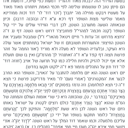
בשעת הווידוי הזה לבכות מאוד ולהוריד דמעות כפי שיוכל, ודמעות אלו
הם סימן טוב לו שנשמתו שלימה לפי חכמי האמת. ויתחרט מאוד מאוד
על מעשיו ויבקש מחילה מה' יתברך ('זכר דוד' לר' דוד זכות ממודינא
מאמר שלישי מצות השופר דף רכא ע"א ד"ה ובהכנה דרבה). וכיון
שבאותה השעה מתערבב השטן, לכן דברי הווידוי עולים על ידי קול
השופר ('קנה חכמה' למהרי"ל פוחוביצ'ר דרוש ראש השנה דף נג ד"ה
'היוצא מדרוש זה' עדות ר' חיים ויטאל מהאר"י ז"ל) שמבטל ומעביר את
השטן החיצוני. והתעוררות תשובתם זו של ישראל בתחתונים אשר עולה
היא העיקר, ובלעדיה השופר לא מעלה ולא מוריד ('אור החמה' על זוהר
פרשת תצוה דף קפד ע"א ד"ה 'ואתנהיר לן' מהרמ"ק) ואין בו שום תועלת
אלא אף יכול להזיק ולהיות חלילה כמו קול תרועה של אויב ('חוזה דוד'
לר' דוד חזן על התהלים מזמור פא ד"ה ילקוט תקעו בחדש).
יום ראש השנה הוא יום מלחמה להתגבר על 'האויב', והשופר הוא החרב
לבער את 'המקטרגים' ('אמרי נועם' לר' מאיר מדז'יקוב פרשת כי תצא
ד"ה כי תצא למלחמה). וזה נרמז בפסוקים "וְכִי תָבֹאוּ מִלְחָמָה בְּאַרְצְכֶם עַל
הַצַּר הַצֹּרֵר אֶתְכֶם וַהֲרֵעֹתֶם בַּחֲצֹצְרֹת וְנִזְכַּרְתֶּם לִפְנֵי יְהֹוָ"ה אֱלֹהֵיכֶם וְנוֹשַׁעְתֶּם
מֵאֹיְבֵיכֶם" (במדבר י, ט), שהכוונה היא כי שרי אומות העולם והמחנה של
הס"מ שהוא "הַצַּר הַצֹּרֵר אֶתְכֶם" כולם רוצים לקטרג על ישראל באותו
היום של ראש השנה לכן היא שעת "מִלְחָמָה". והתיקון לכך "וַהֲרֵעֹתֶם
בַּחֲצֹצְרֹת" כלומר תתקעו בשופר ועל ידי כן "וְנוֹשַׁעְתֶּם מֵאֹיְבֵיכֶם" שיש
עליכם מלמעלה. וכמו שאמר דוד המלך על ראש השנה "לְדָוִד יְהֹוָ"ה אוֹרִי
וְיִשְׁעִי מִמִּי אִירָא יְהֹוָ"ה מָעוֹז חַיַּי מִמִּי אֶפְחָד" (תהלים כז, א) (ראה 'ויקרא