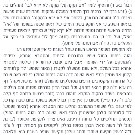
רבה' כא, ד) והוסיף לומר "אִם תַּחֲנֶה עָלַי מַחֲנֶה לֹא יִירָא לִבִּי" (תהלים כז,
ג) ('זרע ברך' לר' ברכיה ברך תלמיד 'המגלה עמוקות' מהדורה שניה פרשת
נצבים ד"ה ומעתה מבואר), כלומר אני לא ירא מ"מַחֲנֶה" המקטרגים עלי
בראש השנה, כי אני תוקע בשני הימים של ראש השנה בשופר של 'איל'
הרמוז בראשי תיבות וסופי תיבות "לֹא יִירָא לִבִּי" שבצירוף יוצאים פעמיים
'איל', ועל ידי כן הם מתערבבים ('חזה ציון' לר' עמנואל חי ריקי על
התהלים כד, ג ד"ה אם תחנה עלי מחנה).
לא תוקעים בשופר בראש השנה שחל בשבת כי אין שטן ופגע רע
והנה בימות החול שיש התגברות הדינים והסטרא אחרא, צריכים
להמתיקם על ידי השופר. אבל ביום שבת קודש אין שלטון לסטרא
אחרא בכל העולם, ולא שום ממשלה לקטרג ('מאור ושמש' לר' קלונימוס
קלמן אפשטיין רמזי ראש השנה ד"ה והנה בימות החול) כי כשבאה שבת
כל הרוחות והמקטרגים הרעים מסתלקים מהעולם (זוהר פרשת ויקהל דף
רה ע"א ד"ה כיון דהאי רוחא), וכל בעלי הדין בורחים מפניה והם הולכים
ונחבאים בעפר במקום הנקרא 'תהום רבה' (זוהר פרשת תרומה דף קלה
ע"ב ד"ה כד עייל) משום כך אין צורך גם לתקוע בשופר ביום שבת קודש,
לפי שגם בלי השופר מתערבב ונחלש כוח הסטרא אחרא ('מאור ושמש'
לר' קלונימוס קלמן אפשטיין רמזי ראש השנה ד"ה והנה בימות החול)
ונכנעים ונחלשים כל כוחות הדינים, ואינו צריך לתקיעת השופר ('ברכת
טוב' לר' משה נראל הכהן בסופו בחלק 'ליקוטים מן מסורת' דף ל ע"א
ד"ה 'בענין תקיעת שופר' וכתב שלכן תקיעת שופר בשבת היא מלאכה