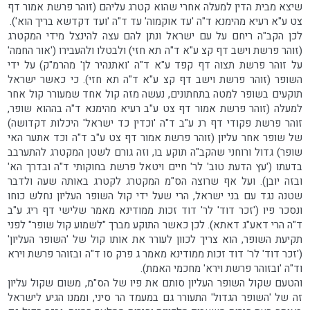
שיצא מבית הדין למעלה אחרי שהוא קטרג עליהם (זוהר פרשת אמור דף
צט ע"א רעיא מהימנא ד"ה 'עד אוקמוה' עד ד"ה 'ועד דקדשא בריך הוא').
לכן הקב"ה ריחם על עם ישראל ונתן להם עצה להינצל מידי המקטרג
(זוהר פרשת וישב דף קצ ע"א ד"ה תא חזי) ולבטלו ולהעבירו ('אור החמה'
על זוהר פרשת תצוה דף קפד ע"א ד"ה 'ואתנהיר לן' מהרמ"ק) על ידי
השופר (זוהר פרשת וישב דף קצ ע"א ד"ה תא חזי). כי כאשר ישראל
תוקעים בשופר למטה בתחתונים, נעשה מזה קול אחד שמעורר קול אחר
למעלה (זוהר פרשת אמור דף צט ע"ב רעיא מהימנא ד"ה בההוא שופר,
זוהר פרשת פקודי דף רנ ע"ב ד"ה 'וכדין כד ישראל' היכלות דקדושה)
של שופר אחר עליון (זוהר פרשת אמור דף צט ע"ב ד"ה וכד אתער האי
שופר) גדול ורוחני שהקב"ה תוקע בו, וזה גורם לשטן המקטרג להתערבב
בדעתו ('עץ הדעת טוב' לר' חיים ויטאל פרשת בחוקותי ד"ה ובדרך הא'
ובזה יובן). ועל אף שרוצה הס"מ המקטרג לקטרג באותה שעה ולדבר
שטנה נגד עם בני ישראל, הרי שעל ידי קול השופר העליון נחלש כוחו
ונסכר פיו ('זכר דוד' לר' דוד זכות ממודינא מאמר שלישי דף ריג ע"ב
ד"ה הרי דאע"ג דאתא). לכן כאשר התוקע מברך "לשמוע קול שופר" לפני
תקיעת השופר, הוא צריך לכוון לעורר את אותו קול של 'השופר העליון'
('זכר דוד' לר' דוד זכות ממודינא מאמר ג פרק סו ד"ה ובזוהר פרשת וירא
וד"ה 'ובזוהר פרשת וירא' מחכמי האמת).
והטעם שקול השופר העליון סותם את פיו של הס"מ, משום שקול עליון
זה של 'השופר הגדול' התעורר גם במעמד הר סיני, וממנו הגיע לישראל