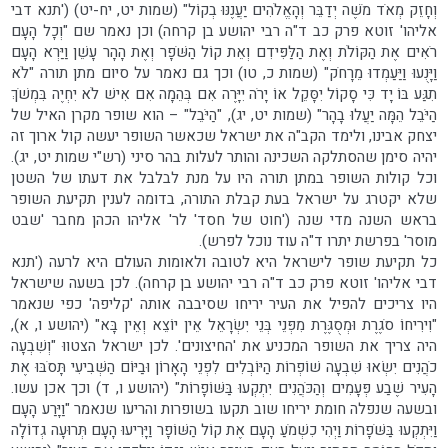
וְחָזֵק מְאֹד מֹשֶׁה יְדַבֵּר וְהָאֱלֹהִים יַעֲנֶנּוּ בְקוֹל" (שמות יט, יח-יט) ('תנא דבי
אליהו' זוטא פרק כב ד"ה רבי יהושע בן קרחה) וכן נאמר שם "וְכָל הָעָם
רֹאִים אֶת הַקּוֹלֹת וְאֶת הַלַּפִּידִם וְאֵת קוֹל הַשֹּׁפָר וְאֶת הָהָר עָשֵׁן וַיַּרְא הָעָם
וַיָּנֻעוּ וַיַּעַמְדוּ מֵרָחֹק" (שמות כ, טו) וכך גם נאמר על סיום מתן תורה "לֹא
תִגַּע בּוֹ יָד כִּי סָקוֹל יִסָּקֵל אוֹ יָרֹה יִיָּרֶה אִם בְּהֵמָה אִם אִישׁ לֹא יִחְיֶה בִּמְשֹׁךְ
הַיֹּבֵל הֵמָּה יַעֲלוּ בָהָר" (שמות יט, יג), "הַיֹּבֵל" – הוא שופר מקרן האיל של
יצחק אבינו, ולימד הקב"ה את ישראל שכאשר השופר יעשה קול ארוך זה
יהיה סימן שהסתלקה השכינה והותר לעלות בהר סיני (רש"י שמות יט, יג).
וכל קולות השופר במתן תורה היו על מנת לבלבל את דעתו של השטן
שלא יקטרג על ישראל בעת קבלת התורה, בדומה לענין תקיעת השופר
בראש השנה מדי שנה ('חוט של חסד' לר' אליהו הכהן מחבר 'שבט
מוסר' בפרשת יתרו ד"ה עוד נוכל לפרש).
כל תקיעת שופר לישראל היא לטובה ולאומות העולם היא לרעה ('תנא
דבי אליהו' זוטא פרק כב ד"ה רבי יהושע בן קרחה). לכן בשעה שישראל
היו צריכים להפיל את העיר יריחו שסיבבה אותה 'קליפה' כפי שנאמר
"וִירִיחוֹ סֹגֶרֶת וּמְסֻגֶּרֶת מִפְּנֵי בְּנֵי יִשְׂרָאֵל אֵין יוֹצֵא וְאֵין בָּא" (יהושע ו, א),
היה צריך את השופר המכניע את 'החיצונים'. לכן ישראל הצטווּ "וְשִׁבְעָה
כֹהֲנִים יִשְׂאוּ שִׁבְעָה שׁוֹפְרוֹת הַיּוֹבְלִים לִפְנֵי הָאָרוֹן וּבַיּוֹם הַשְּׁבִיעִי תָּסֹבּוּ אֶת
הָעִיר שֶׁבַע פְּעָמִים וְהַכֹּהֲנִים יִתְקְעוּ בַּשּׁוֹפָרוֹת" (יהושע ו, ד) וכך אכן עשו.
ובשעה שנפלה חומת יריחו שוב תקעו בשופרות והריעו שנאמר "וַיָּרַע הָעָם
וַיִּתְקְעוּ בַּשֹּׁפָרוֹת וַיְהִי כִשְׁמֹעַ הָעָם אֶת קוֹל הַשּׁוֹפָר וַיָּרִיעוּ הָעָם תְּרוּעָה גְדוֹלָה