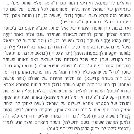
התהלים לר' עמנואל חי ריקי מזמור קכו ד"ה אז ימלא שחוק פינו) כדי
שגאולתן של ישראל תהיה גלויה ומפורסמת לכל העולם, ועל שֵׁם כך
השופר הזה נקרא בשם "שׁוֹפָר גָּדוֹל" (ישעיה כז, יג) ('מנחת אהרן' לר'
יעקב פרדו כלל טז אות זך ד"ה שביעית).
ואז בזכות קרן שופרו הימנית של איל יצחק, הקב"ה יתקע גם ב'שופר
הרוחני העליון' המוכן לחירות ולגאולה העתידה שגם עליה נאמר "וְהָיָה
בַּיּוֹם הַהוּא יִתָּקַע בְּשׁוֹפָר גָּדוֹל" (ישעיה כז, יג) ('נזר הקודש' לר' יחיאל
מיכל על בראשית רבה סימן נו, יג ד"ה מהו) וכן נאמר בה "וַאדֹנָ"י אֱלֹהִים
בַּשּׁוֹפָר יִתְקָע וְהָלַךְ בְּסַעֲרוֹת תֵּימָן" (זכריה ט, יד) ('בראשית רבה' נו, יג עפ"י
נזר הקודש שם). לפי שכל גאולתם של ישראל באה מאותו השופר
(הקדמת הזוהר דף יג ע"ב ד"ה 'פרשתא תניינא' עיי"ש). והוא נקרא בשם
שופר "גָּדוֹל" על שהוא עליון ('אור החמה' על זוהר פרשת ואתחנן דף רסו
ע"ב ד"ה בשמא קדישא), ובו תלויה החירות של העולם (זוהר פרשת
ואתחנן דף רסו ע"ב ד"ה יתקע בשופר גדול) מכל כוחות הסטרא אחרא
שהוא 'השטן' 'המשחית' ו'מלאך המוות' ששלטו בגלות (עפ"י זוהר פרשת
חקת דף קפ ע"ב ד"ה 'פרה אדומה' רעיא מהימנא). באותה העת יגיע הסוף
והגבול של הסטרא אחרא לשלוט על ישראל ('שיח יצחק' לר' יצחק
איזיק חבר סוף אות ל ד"ה וזה היה ענין), ויתקיים הפסוק "בִּלַּע הַמָּוֶת
לָנֶצַח" (ישעיה כה, ח) (עפ"י 'זכר דוד' מאמר שלישי דף ריט ע"א ד"ה
'ולמען תקיעת השופר' בשם ירושלמי), ויעקר מהאדם היצר הרע לגמרי
('רסיסי לילה' לר' צדוק הכהן מלובלין דף ל ע"ב).