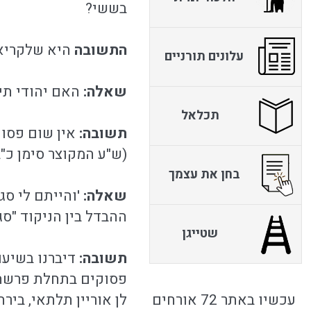
בששי?
התשובה
היא שלקריאת
עלונים תורניים
שאלה:
האם יהודי תימ
תכלאל
תשובה:
אין שום פסוק
(ש"ע המקוצר סימן כ"ב 
בחן את עצמך
שאלה:
'והייתם לי סג
ההבדל בין הניקוד "סג
שטייגן
תשובה:
דיברנו בשיעו
פסוקים בתחלת פרשה ו
עכשיו באתר 72 אורחים
לן אוריין תלתאי, ביר