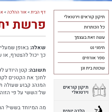
דף הבית
>
אור ההלכה
>
או
תיקון קוראים וירטואלי
פרשת יתר
כל הכותרות
עשה זאת בעצמך
שאלה:
באופן שמעלים
תימני נט
כך יכול להצטרף, או 
ספר אורחים
שכונת בית וגן
תשובה:
קטן היודע לקר
לחנך את הקטנים לקרו
המנהג קבוע שעולה תמ
תיקון קוראים
של־הששי על פי הזוהר 
וירטואלי
מה המיוחד בששי? הרי 
הלכה יומית