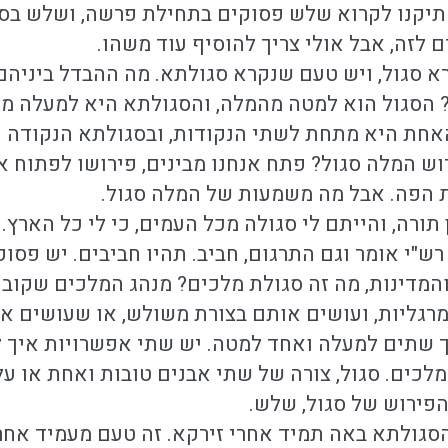
 תיקנו לקרוא שלש פסוקים בתחילת פרשה, ושלש בס
 לזה, אבל אולי צריך להוסיף עוד משהו.
רא סגול, ויש טעם שנקרא סגולתא. מה ההבדל ביניהם
? הסגול הוא למטה מהמלה, והסגולתא היא למעלה מ
האחת היא מתחת לשתי הנקודות, ובסגולתא הנקודה 
וש המלה סגול? פתח אנחנו מבינים, פירושו לפתוח א
ת הפה. אבל מה משמעות של המלה סגול.
תורה, והייתם לי סגולה מכל העמים, כי לי כל הארץ. 
רש"י אומר וגם התרגום, חביב. תהיו חביבים. יש פסו
המדינות, מה זה סגולת מלכים? מנהג המלכים שקוב
רגליות, ועושים אותם בצורת משולש, או שעושים א
 שתים למעלה ואחד למטה. יש שתי אפשרויות איך ל
כים. סגול, צורה של שתי אבנים טובות ואחת או על
פירוש של סגול, שלש.
גולתא באה תמיד אחרי זירקא. זה טעם מעמיד אחרי