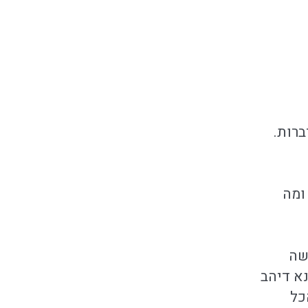
רות.
ומה
שה
א דיהב
כל