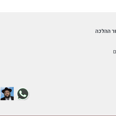
ר ההלכה
ם