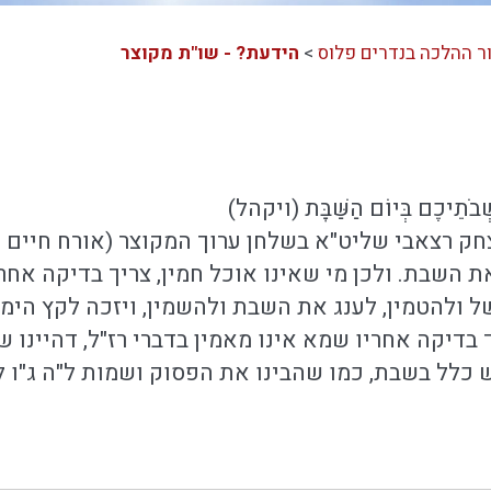
ר ההלכה בנדרים פלוס
>
הידעת? - שו"ת מקוצר
שְׁבֹתֵיכֶם בְּיוֹם הַשַּׁבָּת (ויקהל)
חק רצאבי שליט"א בשלחן ערוך המקוצר (אורח חיים חלק 
 השבת. ולכן מי שאינו אוכל חמין, צריך בדיקה אחרי
ל ולהטמין, לענג את השבת ולהשמין, ויזכה לקץ הימין"
 בדיקה אחריו שמא אינו מאמין בדברי רז"ל, דהיינו 
ל בשבת, כמו שהבינו את הפסוק ושמות ל"ה ג"ו לא ת