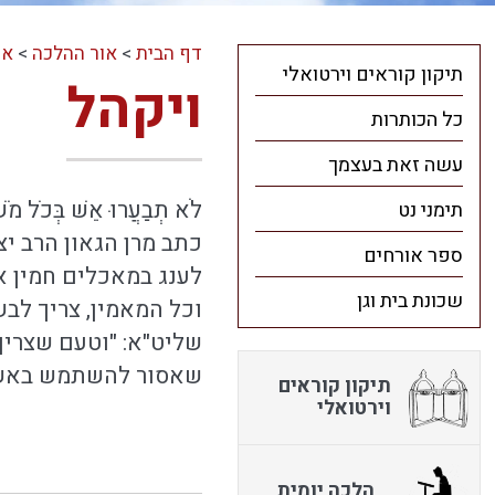
דף הבית
>
אור ההלכה
>
או
תיקון קוראים וירטואלי
ויקהל
כל הכותרות
עשה זאת בעצמך
לֹא תְבַעֲרוּ אֵשׁ בְּכֹל מֹ
תימני נט
כתב מרן הגאון הרב יצ
ספר אורחים
לענג במאכלים חמין את
שכונת בית וגן
וכל המאמין, צריך לבש
שליט"א: "וטעם שצריך
שאסור להשתמש באש כל
תיקון קוראים
וירטואלי
הלכה יומית