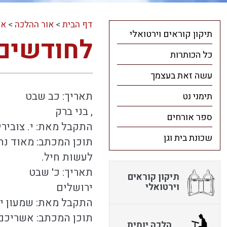
דף הבית
>
אור ההלכה
>
או
תיקון קוראים וירטואלי
לחודשים
כל הכותרות
עשה זאת בעצמך
תאריך: כב שבט
תימני נט
, בני ברק
ספר אורחים
התקבל מאת: י. צובירי
שכונת בית וגן
תוכן המכתב: מאוד נה
לעשות חיל.
תאריך: כ' שבט
תיקון קוראים
ירושלים
וירטואלי
התקבל מאת: שמעון י,.
תוכן המכתב: אשריכם
הלכה יומית