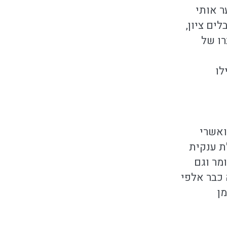
ר אותי
ים ציון,
ו של
לו
ואשרי
ת ענקית
מר וגם
כבר אלפי
ן