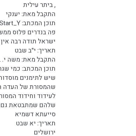
, ביתר עילית
התקבל מאת: יענקי
תוכן המכתב: Start_Yאני רוצה להודות לכם על כל התוכניות היפות שאתם מכניסים
פה בנדרים פלוס ממש
ישראל תודה רבה אין מילים!
תאריך: י"ב שבט
התקבל מאת: משה י. 
תוכן המכתב: כמי שגר
שיש לתימנים מוסדות 
שהמסורת של העדה הח
לעידוד וחידוד המסור
שלהם שמתבטאת גם בסס
סייעתא דשמיא
תאריך: יא שבט
ירושלים