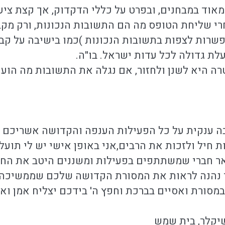
אוד במבחנים, ובפרט על כללי הדקדוק, אך קצת ציע
 שליחת הטופס מה הם התשובות הנכונות, ורק מקבל
רות לצפות בתשובות הנכונות )כמו בישיבה על קבר
לת גדולה לכל עדות ישראל. בו"ה.
 היא לשנן ולחזור, אם נגלה את התשובות מה הועי
בה ענקית על כל הפעילות הענפה והקדושה אשריכם 
חיל ולזכות את הרבים,אני באופן אישי יש לי תועל
ר חברי שמשתתפים בפעילות ומשננים היטב את החו
וד נהנה לראות את המסורת הקדושה שלכם שממשיכה 
במסורת ואסיים בברכת וחפץ ה' בידכם יצליח אמן ואמ
יקלר, בית שמש