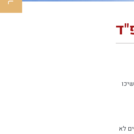
"ד
שיכו
ם לא