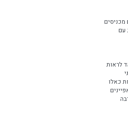
 עם
ד לראות
י
ת כאלו
פיינים
בה