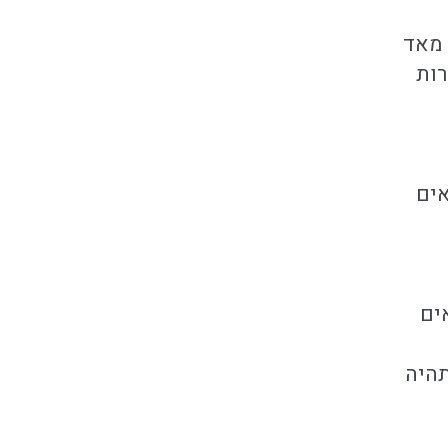
 מאד
רות
אים
ים