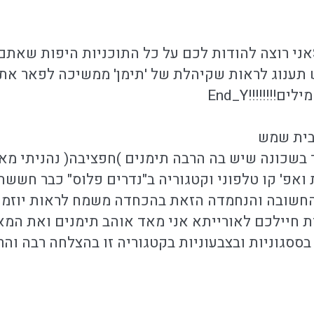
 תענוג לראות שקיהלת של 'תימן' ממשיכה לפאר את
!!!!!!!End_Y
בית שמש
 בשכונה שיש בה הרבה תימנים )חפציבה( נהניתי מא
ואפ' קו טלפוני וקטגוריה ב"נדרים פלוס" כבר חששת
שובה והנחמדה הזאת בהכחדה משמח לראות יוזמו
ת חיילכם לאורייתא אני מאד אוהב תימנים ואת המא
גוניות ובצבעוניות בקטגוריה זו בהצלחה רבה והר