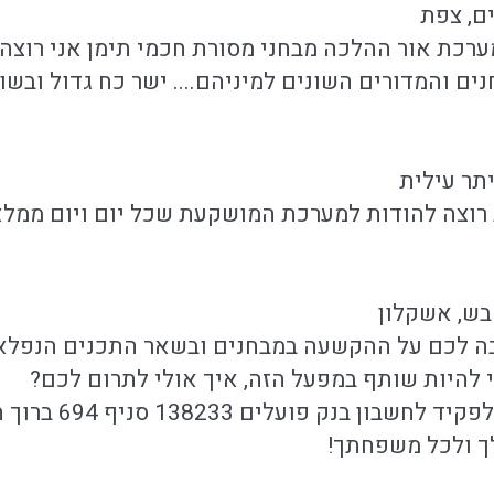
ם, צפת
ערכת אור ההלכה מבחני מסורת חכמי תימן אני רוצה
ם והמדורים השונים למיניהם.... ישר כח גדול ובשו
תר עילית
 רוצה להודות למערכת המושקעת שכל יום ויום ממל
בש, אשקלון
בה לכם על ההקשעה במבחנים ובשאר התכנים הנפלא
י להיות שותף במפעל הזה, איך אולי לתרום לכם?
ן בנק פועלים 138233 סניף 694 ברוך תהיה
ך ולכל משפחתך!