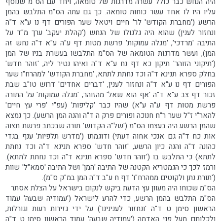
היה הנחש כבר כולל עשרה מדרגות של טומאה, ויחד עם הס"מ שנוסף
עליו היו לו אחד עשר כוחות טומאה. כך גם עתה הס"מ התלבש בהמן
הרשע ('מחברת הקודש' לר' חיים ויטאל שער הפורים דף נו ע"א ד"ה
ונחזור לענין) שהוא היה גלגולו של הנחש ('קהלת יעקב' ערך מ"ד על
התיבה 'מרדכי', 'מגלה עמוקות' פרשת מטות דף ע"ה ע"א ד"ה נחש זה
המן), ועשר מדרגות הטומאה של הס"מ התלבשו בעשרת בניו של המן
('תיקוני הזוהר' תיקון כא דף נח ע"א ד"ה ואיהו נטיר ליה, 'זוהר חדש'
בחלק ספרא תנינא ד"ה וכד נחתת לתתא, 'מחברת הקודש' למהרח"ו שער
הפורים דף נו ע"א ד"ה ונחזור לענין, 'דברים אחדים' דרוש טו"ב שבת
זכור דף צב ע"א ד"ה 'אף הוא שאל' מהזוהר, 'מגלה עמוקות' על התורה
פרשת מטות דף ע"ה ע"א) שהיו כבר 'קליפות' (עפ"י 'פרי עץ חיים'
להאר"י ז"ל שער ר"ח חנוכה ופורים פרק ה ד"ה והנה המן הרשע). כך נמצא
שהמן הרשע היה בעצמו הס"מ ('של"ה הקדוש' תורה שבכתב פרשת תצוה
אות כח ד"ה גם אנכי אחוה דעתי) ודוגמתו ('מדרש תלפיות' ענף בגדי
כהונה ד"ה והנה כיון הרשע, 'זוהר חדש' ספרא תנינא ד"ה וכד נחתת
לתתא) כי התלבש בו ('זוהר חדש' ספרא תנינא ד"ה וכד נחתת לתתא).
ורמז לכך כי הגמטריא הקטנה של התיבה 'המן' ושל התיבה 'סמא"ל' שוות
('תורת נתן ולקוטים ממהרח"ו' דף ח ע"ב ד"ה המן במ"ק ס"מ).
הס"מ שכוחו היה מעוון עץ הדעת ביקש לנקום בישראל על הצלת אסתר
הס"מ התלבש בהמן הרשע, כדי להרע לישראל ('עמודיה שבעה' עמוד
הראשון סימן ט ד"ה 'ונחזור לענינינו') על ידי גזירות רעות וגורלות,
ולכלותם מעל פני האדמה ('עמודיה שבעה' עמוד הראשון סימן ט ד"ה