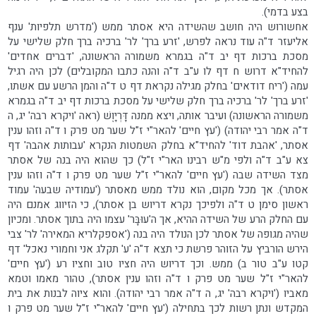
בצע בדמי).
אחשורוש היה חושב שהשידה היא אסתר ממש ('מדרש תלפיות' ענף
אליעזר ד"ה עוד נראה לפרש, 'זרע ברך' לר' ברכיה ברך חלק שלישי על
מסכת ברכות דף יב ד"ה בגמרא משמורה הראשונה, 'דברים אחדים'
להחיד"א דרוש ח דף לו ע"ב ד"ה והנה כתבו המקובלים) לכן היה רגיל
עמה ('ריח דודאים' בחלק מגילה נקראת דף ט ד"ה והמן הרשע עם אשתו,
'זרע ברך' לר' ברכיה ברך חלק שלישי על מסכת ברכות דף יב ד"ה בגמרא
משמורה הראשונה) ועיבר אותה, ויצא ממנה דָּרְיָוֶשׁ (ראה 'ויקרא רבה' יג, ה
ד"ה אמר רבי יהודה) ('עץ חיים' להאר"י ז"ל שער מט פרק ו ד"ה וזהו ענין
אסתר, 'אהבת דוד' להחיד"א בחלק השמטות הנקרא 'עבותות אהבה' דף
צא ע"ב ד"ה ולפי מ"ש רבינו האר"י ז"ל) כך שהוא היה בנה של אסתר
מצד השידה שבה ('עץ חיים' להאר"י ז"ל שער מט פרק ו ד"ה וזהו ענין
אסתר). אך מכל מקום, הוא נולד ממש מאסתר ('עמודיה שבעה' עמוד
ראשון סימן ט ד"ה ולפיכך נקרא דריוש בן אסתר), כי הזיווג אמנם היה
עם החלק הרע של השידה ההיא, אך ה'עוּבָּר' עצמו היה בתוך אסתר. ומכיון
שהיה מגופה של אסתר לכן הנולד היה בנה ('אספקלריא המאירה' לר' צבי
הירש הורביץ על הזוהר פרשת כי תצא ד"ה 'ע' תקלג אני וחמורי נאכל' דף
קטו ע"ב טור ב) ממש. וכך דריוש היה חציו טוב וחציו רע ('עץ חיים'
להאר"י ז"ל שער מט פרק ו ד"ה וזהו ענין אסתר), טהור מאמו וטמא
מאביו ('ויקרא רבה' יג, ה ד"ה אמר רבי יהודה). והוא ציוה לבנות את בית
המקדש ונתן רשות לכך בתחילה ('עץ חיים' להאר"י ז"ל שער מט פרק ו