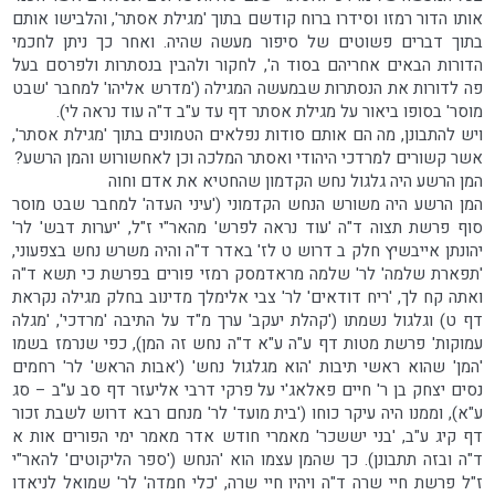
אותו הדור רמזו וסידרו ברוח קודשם בתוך 'מגילת אסתר', והלבישו אותם
בתוך דברים פשוטים של סיפור מעשה שהיה. ואחר כך ניתן לחכמי
הדורות הבאים אחריהם בסוד ה', לחקור ולהבין בנסתרות ולפרסם בעל
פה לדורות את הנסתרות שבמעשה המגילה ('מדרש אליהו' למחבר 'שבט
מוסר' בסופו ביאור על מגילת אסתר דף עד ע"ב ד"ה עוד נראה לי).
ויש להתבונן, מה הם אותם סודות נפלאים הטמונים בתוך 'מגילת אסתר',
אשר קשורים למרדכי היהודי ואסתר המלכה וכן לאחשורוש והמן הרשע?
המן הרשע היה גלגול נחש הקדמון שהחטיא את אדם וחוה
המן הרשע היה משורש הנחש הקדמוני ('עיני העדה' למחבר שבט מוסר
סוף פרשת תצוה ד"ה 'עוד נראה לפרש' מהאר"י ז"ל, 'יערות דבש' לר'
יהונתן אייבשיץ חלק ב דרוש ט לז' באדר ד"ה והיה משרש נחש בצפעוני,
'תפארת שלמה' לר' שלמה מראדמסק רמזי פורים בפרשת כי תשא ד"ה
ואתה קח לך, 'ריח דודאים' לר' צבי אלימלך מדינוב בחלק מגילה נקראת
דף ט) וגלגול נשמתו ('קהלת יעקב' ערך מ"ד על התיבה 'מרדכי', 'מגלה
עמוקות' פרשת מטות דף ע"ה ע"א ד"ה נחש זה המן), כפי שנרמז בשמו
'המן' שהוא ראשי תיבות 'הוא מגלגול נחש' ('אבות הראש' לר' רחמים
נסים יצחק בן ר' חיים פאלאג'י על פרקי דרבי אליעזר דף סב ע"ב – סג
ע"א), וממנו היה עיקר כוחו ('בית מועד' לר' מנחם רבא דרוש לשבת זכור
דף קיג ע"ב, 'בני יששכר' מאמרי חודש אדר מאמר ימי הפורים אות א
ד"ה ובזה תתבונן). כך שהמן עצמו הוא 'הנחש ('ספר הליקוטים' להאר"י
ז"ל פרשת חיי שרה ד"ה ויהיו חיי שרה, 'כלי חמדה' לר' שמואל לניאדו