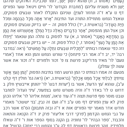
הָעַמִּים" (אסתר ג, ח) שהוא לשון 'יַשֵּׁן', לומר שכביכול האלוקים שלהם
יַשֵּׁן ולא משגיח עליהם ('מחברת הקודש' לר' חיים ויטאל שער הפורים
דף נו ע"א ד"ה ונחזור לענין). שניהם התקללו לאחר שבעים פסוקים,
שאצל הנחש מתחילת התורה ועד התיבות "אָרוּר אַתָּה מִכָּל הַבְּהֵמָה וּמִכֹּל
חַיַּת הַשָּׂדֶה" (בראשית ג, יד) כולל פסוק זה – יש בדיוק שבעים פסוקים.
וכן אצל המן מהפסוק "אַחַר הַדְּבָרִים הָאֵלֶּה גִּדַּל הַמֶּלֶךְ אֲחַשְׁוֵרוֹשׁ אֶת הָמָן
בֶּן הַמְּדָתָא הָאֲגָגִי" (אסתר ג, א) עד לפסוק בו נתלה המן שנאמר "וַיִּתְלוּ
אֶת הָמָן עַל הָעֵץ" (אסתר ז, י) כולל פסוק זה – יש בדיוק שבעים פסוקים.
וזה כפי שאמרו רבותינו "לְתַכְלִית שִׁבְעִים נִתְלָה עַל חֲמִשִּׁים" (ראה 'במדבר
רבה' יד, יב ד"ה אמר רבי פינחס) כי שורש הנחש והמן הוא אחד ('אמרי
נועם' לר' מאיר מדז'יקוב פרשת צו פ' זכור ולפורים ד"ה זכור את אשר
עשה לך עמלק).
מטעם זה אמרו רבותינו כי המן הרשע רמוז בתיבות הפסוק "הֲמִן הָעֵץ אֲשֶׁר
צִוִּיתִיךָ לְבִלְתִּי אֲכָל מִמֶּנּוּ אָכָלְתָּ" (בראשית ג, יא) (ראה גמ' חולין דף קלט
ע"ב), שהוא 'עץ הדעת', אשר בו ('יערות דבש' לר' יהונתן אייבשיץ חלק ב
דרוש ט לז' באדר ד"ה והיה משרש נחש בצפעוני, 'עיני העדה' למחבר
שבט מוסר סוף פרשת תצוה ד"ה עוד נראה, 'מנחת אליהו' לר' אליהו הכהן
פרק לא ענין הפורים דף מט ע"ב ד"ה ועם זה נבין, 'בני יששכר' מאמרי
חודש אדר מאמר ימי הפורים אות א ד"ה ובזה תתבונן) הס"מ אשר רכב
על גבי הנחש הקדמון ('פרקי דרבי אליעזר' פרק יג ד"ה הקנאה והתאוה
והכבוד, 'ספר הבהיר' לר' נחוניה בן הקנה בסוף הספר אות ר' ד"ה שאלו
תלמידיו, זוהר פרשת בראשית דף לה ע"ב והנחש רבי יצחק) הכשיל את