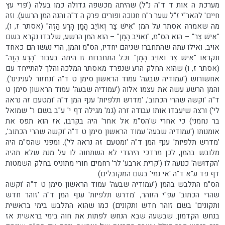
מערכת ה אות ד ד"ה נ"ל) שהיתה מכשפה גדולה כמו בעלה ('פרי עץ
חיים' להאר"י ז"ל שער ר"ח חנוכה ופורים פרק ה ד"ה והנה המן הרשע). וזה
מה שאמרה אסתר על המן "אִישׁ צַר וְאוֹיֵב הָמָן הָרָע הַזֶּה" (אסתר ז, ו),
"אִישׁ צַר" – הוא הס"מ, "וְאוֹיֵב הָמָן" – הוא המן הרשע, שלבדו נקרא בשם
אויב. ואילו עתה שהתחברו שניהם יחדיו, הס"מ והמן, הרי נעשו הם כאחד
ונקראו "אִישׁ צַר וְאוֹיֵב הָמָן". וכל התחברות זו היתה בעבור "הָרָע הַזֶּה"
(אסתר ז, ו) שהוא החלק הרע שנפרד מאסתר המלכה והלך להתייחד עם
אחשורוש ('עמודיה שבעה' עמוד הראשון סימן ט ד"ה 'ונחזור לענינינו').
והמן הרשע עשה את עצמו אלוה ('עמודיה שבעה' עמוד הראשון סימן ט
ד"ה 'וקשה שהרי הכתוב', 'מדרש תלפיות' ענף המן ד"ה 'ומטעם זה נראה
לי') ורצה שיעבדו אותו עבודה זרה (גמ' מגילה דף י' ע"ב בשם ר' שמואל
בר נחמני) כי אחרי ש'הס"מ אל אחר' היה בקרבו, אז הוא תפס את
אומנותו ('עמודיה שבעה' עמוד הראשון סימן ט ד"ה 'וקשה שהרי הכתוב',
'מדרש תלפיות' ענף המן ד"ה 'ומטעם זה נראה לי'). ומפני שהס"מ היה
מלובש בהמן, לכן מרדכי היהודי לא השתחוה לו על מנת שלא תהיה
'הקדוּשה' כנועה לו ('קרית ארבע' לר' רחמים חורי מתוניס בחלק השמטות
דף פד ע"א ד"ה 'אי נמי' בשם המקובלים).
הס"מ התלבש בהמן ('עמודיה שבעה' עמוד הראשון סימן ט ד"ה 'וקשה
שהרי הכתוב' עפ"י הזוהר, 'מדרש תלפיות' ענף המן ד"ה 'זוהר חדש
ותקונים' בשם זוהר חדש ותקונים) כמו שהוא התלבש בימי בראשית
בנחש הקדמון. שבשעה שבא הנחש לפתות את חוה בימי בראשית אז