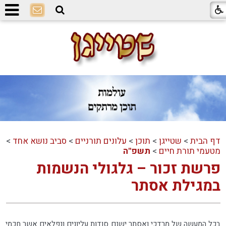
דף הבית
>
שטייגן
>
תוכן
>
עלונים תורניים
>
סביב נושא אחד
>
מטעמי תורת חיים
>
תשפ"ה
פרשת זכור – גלגולי הנשמות
במגילת אסתר
בכל המעשה של מרדכי ואסתר ישנם סודות עליונים ונפלאים אשר חכמי