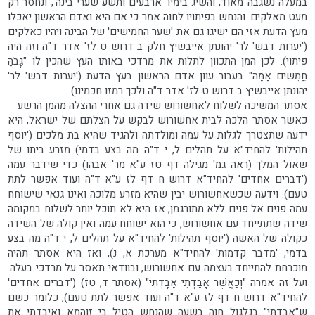
במעלה נשגבה מאוד, והשיג בימיו 'ארבעים ותשע שערי בינה', ונחסר רק
מעט מאלקים. והנחש בפיתויו לחוה אמר כי אם היא ואדם הראשון יאכלו
מעץ הדעת אזי הם ישיגו גם את 'שער החמישים' של הבינה ויהיו כאלקים
('יערות דבש' לר' יהונתן אייבשיץ חלק ב דרוש ט לז' אדר ד"ה וזה היה
פיתוי). לכן המן התכוון לתלות את מרדכי באותו העץ שהכין לו "גָּבֹהַּ
חֲמִשִּׁים אַמָּה" בעבור עוון אדם הראשון בעץ הדעת ('יערות דבש' לר'
יהונתן אייבשיץ ב דרוש ט לז' אדר ד"ה ולכך רמזו חכמינו).
אסתר המשיכה לשלוח לאחשורוש שידה גם אחרי ההצלה מהמן הרשע
כאשר אסתר הלכה לבית אחשורוש לבקש על הצלתם של ישראל, היא
ידעה שתצטרך לגלות על עמה ומולדתה ולהגיד שהיא בת מלכים ('יוסף
תהילות' להחיד"א על תהלים ל, י ד"ה מה בצע בדמי) מזרע ביתו של
שאול המלך (ראה גמ' מגילה דף טז ע"א מר' אבהו) כדי שידבר עמה
('דברים אחדים' להחיד"א דרוש ח דף לז ע"א ד"ה ועוד אפשר לתת
טעם). וידעה שכשאחשורוש יבין שהיא מזרע מלוכה ואינו גנאי שישוחח
עמה פנים אל פנים ללא מתורגמן, אז היא לא תוכל יותר לשלוח במקומה
שידה שתתייחד עם אחשורוש, כי הוא ישוחח עמה ואין קולה של השידה
כקולה של האשה ('יוסף תהילות' להחיד"א על תהלים ל, י ד"ה מה בצע
בדמי, 'מדבר קדמות' להחיד"א מערכת א, נ), ואז היא אסתר תהיה
מוכרחת להתייחד בעצמה עם אחשורוש, ובוודאי תאסר על מרדכי בעלה.
ועל זה אמרה "וְכַאֲשֶׁר אָבַדְתִּי אָבָדְתִּי" (אסתר ד, טז) ('דברים אחדים'
להחיד"א דרוש ח דף לז ע"א ד"ה ועוד אפשר לתת טעם), כלומר כשם
ש"אָבַדְתִּי" בגלגול חוה בשעה שהנחש הטיל בי זוהמא ואיבדתי את