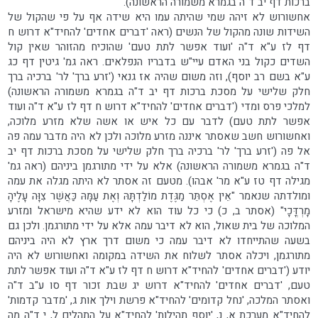
ברכות דף יב ד"ה בגמרא משמורה הראשונה).
אחשורוש לא זיהה שמי שהיתה עמו היא שידה אף על פי שהקול של
השידות שונה מהקול של הנשים (ראה 'דברים אחדים' להחיד"א דרוש ח
דף לז ע"א ד"ה 'ועוד אפשר לתת טעם' שהוכיח מהזוהר שאין קול
השדים כקול בני האדם עיי"ש בדבריו הנפלאים. ראה גמ' גיטין דף כג
ע"א בשם רב יוסף), וזה משום שהיה אז גנאי ('זרע ברך' לר' ברכיה ברך
חלק שלישי על מסכת ברכות דף יב ד"ה בגמרא משמורה הראשונה)
למלכי פרס ומדי ('דברים אחדים' להחיד"א דרוש ח דף לז ע"א ד"ה ועוד
אפשר לתת טעם) לדבר עם כל איש או אשה שלא מזרע מלוכה,
ואחשורוש חשב שאסתר איננה מזרע מלוכה ולכן לא היה מדבר עמה פה
אל פה ('זרע ברך' לר' ברכיה ברך חלק שלישי על מסכת ברכות דף יב
ד"ה בגמרא משמורה הראשונה) אלא על ידי מתורגמן ביניהם (ראה גמ'
מגילה דף טז ע"א מר' אבהו). מטעם זה אסתר לא היתה מגלה את עמה
ומולדתה שנאמר "אֵין אֶסְתֵּר מַגֶּדֶת מוֹלַדְתָּהּ וְאֶת עַמָּהּ כַּאֲשֶׁר צִוָּה עָלֶיהָ
מָרְדֳּכָי" (אסתר ב, כ) כי כל עוד הוא לא ידע שהיא מישראל ומזרע
המלוכה של בית שאול, הוא לא דיבר עמה אלא על ידי מתורגמן. ולכן גם
בשעה שהתייחדו לא דיבר עמה כי משום דרך ארץ לא היה ביניהם
מתורגמן, ויכלה אסתר לשלוח את השידה במקומה ואחשורוש לא היה
יודע ('דברים אחדים' להחיד"א דרוש ח דף לז ע"א ד"ה ועוד אפשר לתת
טעם, 'דברים אחדים' להחיד"א דרוש יג שבת זכור דף סו ע"ב ד"ה
ואסתר המלכה, 'נחל קדומים' להחיד"א פרשת וילך אות ג, 'מדבר קדמות'
להחיד"א מערכת א, נ, 'יוסף תהילות' להחיד"א על התהלים ל, י ד"ה מה