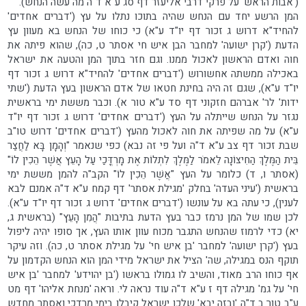
('אבות הראש' על פרקי דרבי אליעזר דף סג ע"א ד"ה מה עשה הנחש).
המן הרשע יחד עם הנחש שהיה בתוכו נתלו על עץ ('דברים אחדים'
להחיד"א דרוש ג זכור דף יו"ד ע"א) כי כוחו של הנחש בא מעוון עץ
הדעת ('קרן ישועה' למחבר הבן איש חי אסתר ט, כה), שהוא פיתה את
חוה ואדם הראשון לאכול ממנו. וגם חזר בתוך המן והטעה את ישראל
באכילה ממשתה אחשורוש ('דברים אחדים' להחיד"א דרוש ג זכור דף
יו"ד ע"א), שגם זה היה בחינת חטאו של אדם הראשון בעץ הדעת ('שתי
ידות' לר' אברהם חזקוני דף סד ע"א טור א). וכבר מששת ימי בראשית
נגזר על הנחש שייתלה על העץ ('דברים אחדים' דרוש ג זכור דף יו"ד
ע"א) על מה שפיתה את חוה לאכול מהעץ ('דברים אחדים' דרוש טו"ב
שבת זכור דף צב ע"א ד"ה ועל פי זה נבא) כפי שנאמר "וְהָמָן בָּא לַחֲצַר
בֵּית הַמֶּלֶךְ הַחִיצוֹנָה לֵאמֹר לַמֶּלֶךְ לִתְלוֹת אֶת מָרְדֳּכַי עַל הָעֵץ אֲשֶׁר הֵכִין לוֹ"
(אסתר ו, ד) כלומר על העץ "אֲשֶׁר הֵכִין לוֹ" הקב"ה להמן מששת ימי
בראשית ('עיני העדה' בחלק 'מגילת אסתר' דף קמח ע"א ד"ה אמנם לבא
לענין), כי עתה בא על עונשו ('דברים אחדים' דרוש ג זכור דף יו"ד ע"א).
לכן שמו של המן נרמז כבר בעץ הדעת בתיבות "הֲמִן הָעֵץ" (בראשית ג,
יא) כדי לרמוז שהנחש התגבר מכוח עוון אותו העץ, אך סופו יהיה ליפול
בעץ ('קרן ישועה' למחבר 'בן איש חי' על מגילת אסתר ט, כה). וזה עיקר
תוקף הנס במגילה, שה' הציל את ישראל מידי המן הוא הנחש הקדמון על
אף כוחו הרב מאוד, והשיב לו גמולו בראשו ('בן יהוידע' למחבר 'בן איש
חי' על גמ' מגילה דף ז ע"א ד"ה עוד נראה לי. וראה 'מנחת אליהו' דף מט
ע"ב טור ב ד"ה 'ובזה יבא' שלכן ישראל קיבלו בימי מרדכי ואסתר מחדש