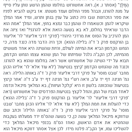
הַמֶּלֶךְ" (אסתר ו, א), ראה אחשורוש בחלומו שהמן הרשע נותן עליו סייף
על מנת להורגו, ונבהל מפני החלום ועמד משנתו. אז ביקש להביא לפניו
את ספר הזכרונות שבו היה כתוב על ענין בגתן ותרש, ומיד אמר המלך
שיקראו להמן. וכשאמרו לו שהמן כבר נמצא בחוץ, אמר המלך "אמת הוא
הדבר שראיתי בחלום, לא בא בשעה הזאת אלא להרגני!" ואז ציוה את
המן להרכיב על הסוס את מרדכי היהודי ('פרקי דרבי אליעזר' לר' אליעזר
בן הורקנוס פרק נ' ד"ה בלילה ההוא). וכך היה הדבר מדה כנגד מדה, כי
הנחש הקדמון הביא את המיתה לעולם, והיות שהשינה היא אחד מששים
מהמיתה, לכן הקב"ה גלגל שמיתתו של המן שהוא עצמו הנחש הקדמון,
תבוא על ידי השינה של אחשורוש אשר ראה בחלומו שהוא בא להורגו.
וכנגד מה שהנחש הקדמון 'קיצץ בנטיעות' ('לא עוד אלא' לר' אליהו הכהן
מחבר 'שבט מוסר' על פרקי דרבי אליעזר פרק נ' ד"ה באותה הלילה. ראה
גמ' חגיגה דף יד ע"ב, וראה רש"י גמ' חגיגה דף יד ע"ב ד"ה 'אחר קיצץ
בנטיעות' שהכוונה בלשון זו היא 'קלקל ועיוות'), בא המלאך מיכאל ונדמה
לאחד מבניו של המן, והחל לקצץ בנטיעות הפרדסים של אחשורוש (ראה
'פרקי דרבי אליעזר' לר' אליעזר בן הורקנוס פרק נ' ד"ה 'בלילה ההוא')
כדי להעלות את חמת המלך ('לא עוד אלא' לר' אליהו הכהן מחבר 'שבט
מוסר' על פרקי דרבי אליעזר פרק נ' ד"ה 'באותה הלילה' וכתב שם
שדווקא מיכאל המלאך עשה כן, כי בשעה שהס"מ ירד ממעלתו בעקבות
שהחטיא את אדם הראשון, נאחז הס"מ בכנפי מיכאל המלאך כדי
להשליכו עמו, אך הקב"ה פלטו מידו. לכן אצל אסתר דווקא מיכאל הוא