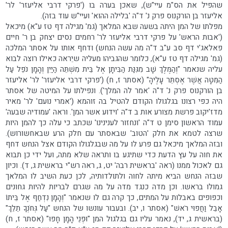
שהפיל את הס"מ עיי"ש), שאכן בערה בו ('פרקי דרבי אליעזר' לר'
אליעזר בן הורקנוס פרק נ' ד"ה 'בלילה ההוא' ועיי"ש עוד בזה).
מפלתו של המן היתה בשעה שבא המלאך (גמ' מגילה דף טז ע"א) מיכאל
('אבות הראש' על פרקי דרבי אליעזר לר' רחמים נסים יצחק בן ר' חיים
פאלאג'י דף סב ע"ב ד"ה מה עשה הנחש) ודחף אותו על אסתר המלכה
(גמ' מגילה דף טז ע"א), כלומר שהגביהו מעליה שיֵראה כאילו רוצה לבוא
עליה שנאמר "וְהַמֶּלֶךְ שָׁב מִגִּנַּת הַבִּיתָן אֶל בֵּית מִשְׁתֵּה הַיַּיִן וְהָמָן נֹפֵל עַל
הַמִּטָּה אֲשֶׁר אֶסְתֵּר עָלֶיהָ" (אסתר ז, ח) ('פרקי דרבי אליעזר' לר' אליעזר
בן הורקנוס פרק נ' ד"ה 'אמר לה המלך'). ונפילתו על המיטה של אסתר
היה כפי רצונו בגלגולו הקודם להטיל בה זוהמא ('אמרי נועם' לר' מאיר
מדז'יקוב פרשת מצורע אות ב ד"ה 'וידוע אשר המן'. וראה 'עמודיה שבעה'
עמוד הראשון סימן ט ד"ה 'ונחזור לענינינו' שכתב כי עלה כך להמן היות
שרצה לטמא את חלק 'הטוב' שבאסתר עם חלק הרע שבאחשורוש).
ובזה המלאך מיכאל גם פרע לו על מה שבגלגולו הקודם אצל הנחש דחף
את חוה על עץ הדעת כדי שתיגע בו ותראה שלא מתה, ועל ידי כן תבוא
גם לאכול ממנו (ראה 'בראשית רבה' יט, ג, ראה רש"י בראשית ג, ד). וכיון
שבזה הנחש הביא מיתה לחוה ולתולדותיה, לכן כעת השיב לו המלאך
גמולו בראשו. וכן מדה כנגד מדה על מה שגרם לבריות להיות גחונים
וכפופים באבלות על המתים, כך קרה גם לו שנאמר "וְהָמָן נִדְחַף אֶל בֵּיתוֹ
אָבֵל וַחֲפוּי רֹאשׁ" (אסתר ו, יב). ובעבור עונשו של הנחש "עַל גְּחֹנְךָ תֵלֵךְ"
(בראשית ג, יד), נאמר עליו גם בגלגול המן "וּפְנֵי הָמָן חָפוּ" (אסתר ז, ח)