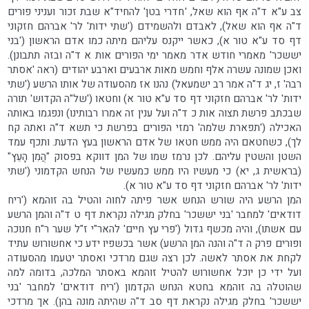
צב ע"א ד"ה אף הוא שאל, 'חדרי בטן' להחיד"א שבת זכור ועניני פורים
ד"ה אף הוא שאל), לאבדם ולהשמידם ('שתי ידות' לר' אברהם חזקוני
דף סד ע"א טור א), כאשר ייקנס עליהם מיתה כמו אדם הראשון ('בני
יששכר' מאמרי חודש אדר מאמר ימי הפורים אות א ד"ה ובזה תתבונן).
ואכן שמונה עשרה אלף וחמש מאות ארבעים וארבע יהודים (ראה 'אסתר
רבה' ז, יג ד"ה אמר רב ישמעאל) נהנו אז מהסעודה של אותו הרשע ('שתי
ידות' לר' אברהם חזקוני דף סד ע"א טור א) וחטאו ('של"ה הקדוש' תורה
שבכתב פרשת תצוה אות כ ד"ה ועל ענין זה אמרו רבותינו) ונפגמו באותה
האכילה ('תפארת שלמה' רמזי הפורים בפרשת כי תשא ד"ה ואתה קח
לך), כשחטאם היה ממש חטאו של אדם הראשון בעץ הדעת. ותכף עמד
השטן והשטין עליהם. לכן נרמז שמו של המן דווקא בפסוק "הֲמִן הָעֵץ"
(בראשית ג, יא) כי מעשיו היו ממש כמעשיו של הנחש הקדמוני ('שתי
ידות' לר' אברהם חזקוני דף סד ע"א טור א).
המן הרשע היה שורש הנחש אשר פיתה לחוה והטיל בה זוהמא ('ריח
דודאים' למחבר 'בני יששכר' בחלק מגילה נקראת דף ט ד"ה והמן הרשע
עם אשתו), והיה מכשף גדול ('פרי עץ חיים' להאר"י ז"ל שער ר"ח חנוכה
ופורים פרק ה ד"ה והנה המן הרשע) אשר בכשפיו ידע כי אחשורוש עתיד
לקחת את אסתר לאשה. לכן רצה שגם מרדכי ואסתר יטעמו מהסעודה
ועל ידי כן יוכל אחשורוש להטיל זוהמא באסתר המלכה, בדומה למה
שהוטלה בה זוהמא בחטא הנחש הקדמון ('ריח דודאים' למחבר 'בני
יששכר' בחלק מגילה נקראת דף סב ד"ה שהיתה מונה בהן). אך מרדכי