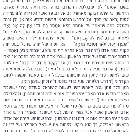
טוב אות ט ד"ה עוד שם' בשם החיד"א ומדרש אליהו). לכן היא נקראה
בשם 'אסתר' לפי שבגלגולה הקודם בחוה היא היתה נסתרת מאדם
הראשון, כי היתה דבוקה מאחוריו גב אל גב, עד אשר הפרידה ה' והעמידה
לפניו (ראה 'עץ יוסף' על 'מדרש תנחומא' פרשת תזריע אות א). וכן נרמז
גלגולה במה שנאמר על אסתר "הִיא אֶסְתֵּר בַּת דֹּדוֹ אֵין לָהּ אָב וָאֵם
וְהַנַּעֲרָה יְפַת תֹּאַר וְטוֹבַת מַרְאֶה וּבְמוֹת אָבִיהָ וְאִמָּהּ לְקָחָהּ מָרְדֳּכַי לוֹ לְבַת"
(אסתר ב, ז), "אֵין לָהּ אָב וָאֵם" – שלא היתה חוה ילידת איש ואשה,
"הַנַּעֲרָה יְפַת תֹּאַר וְטוֹבַת מַרְאֶה" – הוא יופיה של חוה, שהכל בפני חוה
כקוֹף בפני אדם (ראה גמ' בבא בתרא דף נח ע"א), "וּבְמוֹת אָבִיהָ וְאִמָּהּ" –
כלומר אחרי מותו של אדם הראשון, שהרי אדם לחוה היה בחינת אב ואם
כי היתה עצם מעצמיו ובשר מבשרו, אז "לְקָחָהּ מָרְדֳּכַי לוֹ לְבַת" – כלומר
ל'בית' (ראה גמ' מגילה דף יג ע"א בשם ר' מאיר), שבגלגול זה נשׂא אותה
שוב לאשה, כדי לתקן מה שעיוותה בגלגול קודם כאשר שמעה לנחש
הקדמוני ('מדרש תלפיות' ענף בגדי כהונה ד"ה וכיון שהמן הוא).
המן הלך ונתן עצה לאחשורוש לעשות לישראל סעודה ('בני יששכר'
מאמרי חודש אדר מאמר ימי הפורים אות א ד"ה ובזה תתבונן) ולהאכילם
מאכלות אסורות ('בני יששכר' מאמרי חודש אדר מאמר ז דורש טוב אות
ט ד"ה עוד שם בשם מדרש) כדי שעל ידי אכילתם יתעורר עליהם חטא
אדם הראשון אשר אכל מעץ הדעת ('בני יששכר' מאמרי חודש אדר
מאמר ימי הפורים אות א ד"ה ובזה תתבונן). וכמו שהנחש פיתה את אדם
הראשון באכילה, כך הוא ביקש לפתות את ישראל באכילה ועל ידי זה
להביא עליהם כליה ('דברים אחדים' להחיד"א דרוש טו"ב שבת זכור דף