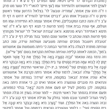
('מחברת הקודש' לר' חיים ויטאל שער הפורים דף נו ע"א ד"ה ונחזור
לענין) לפני אחשורוש ולהתייחד עמו ('עץ חיים' להאר"י ז"ל שער מט פרק
ו ד"ה וזהו ענין אסתר, 'עמודיה שבעה' לר' בצלאל הדרשן עמוד ראשון
סימן ט ד"ה ובשביל אותו הרע, 'דברים אחדים' להחיד"א דרוש ח דף לו
ע"ב ד"ה והנה כתבו המקובלים), ואילו אסתר עצמה לא התייחדה עמו חס
ושלום, אף שהיו בבית אחד (זוהר פרשת כי תצא דף רעו ע"א ד"ה 'ואי
תימא דאתייחד' רעיא מהימנא. וראה 'עבודת ישראל' לר' ישראל מקוזניץ
סוף פרשת תצוה שכתב כי אפשר שגם התוס' בגמ' מגילה דף יג ע"ב ד"ה
'וטובלת ויושבת' מסכים שהיתה משביעה ושולחת שידה, ומה כתב
שהיתה מותרת לבעלה בלא חודשי הבחנה כי היתה משמשת עם אחשרוש
ב'מוך', הכוונה לאותה קליפה שהיתה שולחת הנקראת בשם 'מוך' עיי"ש).
וזה נרמז במה שנאמר "וּבָזֶה הַנַּעֲרָה בָּאָה אֶל הַמֶּלֶךְ אֵת כָּל אֲשֶׁר תֹּאמַר
יִנָּתֵן לָהּ לָבוֹא עִמָּהּ מִבֵּית הַנָּשִׁים עַד בֵּית הַמֶּלֶךְ: בָּעֶרֶב הִיא בָאָה וּבַבֹּקֶר הִיא
שָׁבָה אֶל בֵּית הַנָּשִׁים שֵׁנִי" (אסתר ב, יג-יד), שראשי התיבות "הַנַּעֲרָה בָּאָה
אֶל הַמֶּלֶךְ" עולה 'הבאה', לרמוז שלא אסתר היתה נקרבת אל אחשורוש
אלא שניה אחרת 'הבאה' במקומה, והיא 'שידה' בצורתה של אסתר.
והרואים היו סוברים שהנערה היא אסתר ואינו כן, כי אחרת היתה באה
במקומה. לכן בפסוק לעיל יש פעם אחת תיבת "בָאָה" בגלוי כמפורש,
ופעם אחרת בהסתר של ראשי תיבות – לומר שהיה בענין זה נגלה ונסתר
('עיני העדה' למחבר שבט מוסר בחלק על מגילת אסתר דף קנב ע"ב ד"ה
ובזה הנערה באה אל המלך). ועוד "בָּעֶרֶב הִיא בָאָה וּבַבֹּקֶר הִיא שָׁבָה אֶל
בֵּית הַנָּשִׁים שֵׁנִי" – כלומר שהשידה הנראית בדמותה של אסתר ('תיקוני