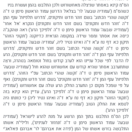
הס"מ קינא באסתר שניצלה מאחשורוש ולכן התלבש בהמן ועשרת בניו
כשהס"מ ('עמודיה שבעה' לר' בצלאל הדרשן עמוד הראשון סימן ט ד"ה
'וקשה שהרי הכתוב' בשם זוהר חדש ותיקונים, 'מדרש תלפיות' ענף המן
ד"ה 'זוהר חדש ותקונים' בשם זוהר חדש ותקונים) הנקרא 'אל אחר'
('עמודיה שבעה' עמוד הראשון סימן ט ד"ה 'ולפיכך הרע') ראה שהקב"ה
כיסה את אסתר ומסר שידה במקומה הנראית כדיוקנה ('תקוני הזוהר'
תיקון כא דף נח ע"א ד"ה ואיהו נטיר ליה, 'עמודיה שבעה' עמוד הראשון
סימן ט ד"ה 'וקשה שהרי הכתוב' בשם זוהר חדש ותיקונים, 'מדרש
תלפיות' ענף המן ד"ה 'זוהר חדש ותקונים' בשם זוהר חדש ותקונים), הרע
לו הדבר. לפי שכל עניינו הוא לערב קודש בחול וטומאה בטהרה, ורצה
שתתערבב אסתר שהיא קודש עם אחשורוש שהוא חול ('עמודיה שבעה'
עמוד הראשון סימן ט ד"ה 'וקשה שהרי הכתוב' עפ"י הזוהר, 'מדרש
תלפיות' ענף המן ד"ה 'זוהר חדש ותקונים' בשם זוהר חדש ותקונים). ואף
על פי שמכל מקום כן התערב החלק הרע שלה עם אחשורוש ('עמודיה
שבעה' עמוד הראשון סימן ט ד"ה 'ולפיכך הרע'), עדיין הוא קינא בזה
('תקוני הזוהר' תיקון כא דף נח ע"א ד"ה ואיהו נטיר ליה) כי כוונתו היה
לטמא את החלק הטוב ('עמודיה שבעה' עמוד הראשון סימן ט ד"ה
'ולפיכך הרע').
לכן הס"מ התלבש בתוך המן הרשע על מנת להרע לישראל ('עמודיה
שבעה' עמוד הראשון סימן ט ד"ה 'ונחזור לענינינו'), ולילי"ת אשתו
התלבשה בזרש אשתו של המן ('פדה את אברהם' לר' אברהם פאלאג'י