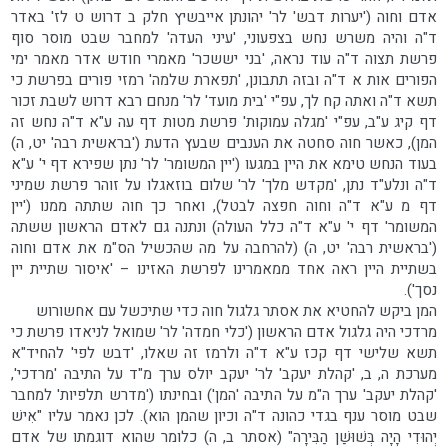
אדם וחוה ('יערות דבש' לר' יהונתן אייבשיץ חלק ב דרוש ט לז' באדר
ד"ה והיה משרש נחש בצפעוני, 'עיני העדה' למחבר שבט מוסר סוף
פרשת תצוה ד"ה עוד נראה, 'בני יששכר' מאמרי חודש אדר מאמר ימי
הפורים אות א ד"ה ובזה תתבונן, 'תפארת שלמה' רמזי פורים בפרשת כי
תשא ד"ה ואתה קח לך, עפ"י 'בית מועד' לר' מנחם רבא דרוש לשבת זכור
דף קיג ע"ב, עפ"י 'מגלה עמוקות' פרשת מטות דף עה ע"א ד"ה נחש זה
המן), כאשר חוה סחטה את הענבים שבעץ הדעת ('בראשית רבה' יט, ה)
בעוד הנחש טימא את היין במגעו ('יין המשומר' לר' נתן שפירא דף י' ע"א
ד"ה ונלע"ד נתן, 'מקדש מלך' לר' שלום בוזאגלו על זוהר פרשת שמיני
דף מ ע"א ד"ה וחוה חפצה לבטל), ואחר כך חוה שתתה ממנו ('יין
המשומר' דף י' ע"א ד"ה כלל העולה) ונתנה גם לאדם הראשון ששתה
('בראשית רבה' יט, ה) (להרחבה על מה שהכשיל הס"מ את אדם וחוה
בשתיית היין ראה אחד ממאמרינו לפרשת האזינו – 'איסור שתיית יין
נסך').
המן ביקש להחטיא את אסתר גלגול חוה כדי שתיכשל עם אחשורוש
מרדכי היה גלגול אדם הראשון ('כלי חמדה' לר' שמואל לניאדו פרשת כי
תשא שלישי דף קכז ע"א ד"ה ולרמז זה שאלו, 'דבש לפי' להחיד"א
מערכת ה, ב, 'קהלת יעקב' לר' יעקב יולס ערך מ"ד על התיבה 'מרדכי',
'קהלת יעקב' ערך ה"מ על התיבה 'המן') ובחינתו ('מדרש תלפיות' למחבר
שבט מוסר ענף בגדי כהונה ד"ה וכיון שהמן הוא). לכן נאמר עליו "אִישׁ
יְהוּדִי הָיָה בְּשׁוּשַׁן הַבִּירָה" (אסתר ב, ה) כלומר שהוא דוגמתו של אדם