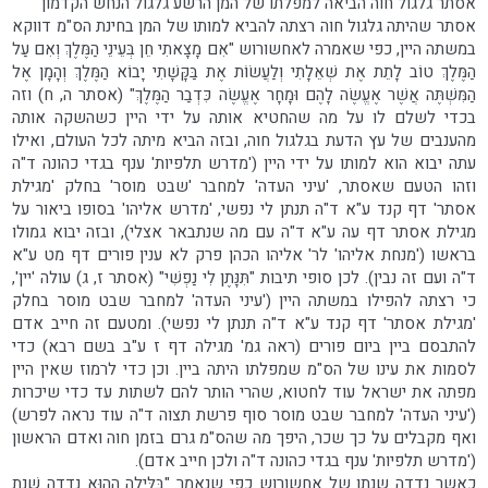
אסתר גלגול חוה הביאה למפלתו של המן הרשע גלגול הנחש הקדמון
אסתר שהיתה גלגול חוה רצתה להביא למותו של המן בחינת הס"מ דווקא
במשתה היין, כפי שאמרה לאחשורוש "אִם מָצָאתִי חֵן בְּעֵינֵי הַמֶּלֶךְ וְאִם עַל
הַמֶּלֶךְ טוֹב לָתֵת אֶת שְׁאֵלָתִי וְלַעֲשׂוֹת אֶת בַּקָּשָׁתִי יָבוֹא הַמֶּלֶךְ וְהָמָן אֶל
הַמִּשְׁתֶּה אֲשֶׁר אֶעֱשֶׂה לָהֶם וּמָחָר אֶעֱשֶׂה כִּדְבַר הַמֶּלֶךְ" (אסתר ה, ח) וזה
בכדי לשלם לו על מה שהחטיא אותה על ידי היין כשהשקה אותה
מהענבים של עץ הדעת בגלגול חוה, ובזה הביא מיתה לכל העולם, ואילו
עתה יבוא הוא למותו על ידי היין ('מדרש תלפיות' ענף בגדי כהונה ד"ה
וזהו הטעם שאסתר, 'עיני העדה' למחבר 'שבט מוסר' בחלק 'מגילת
אסתר' דף קנד ע"א ד"ה תנתן לי נפשי, 'מדרש אליהו' בסופו ביאור על
מגילת אסתר דף עה ע"א ד"ה עם מה שנתבאר אצלי), ובזה יבוא גמולו
בראשו ('מנחת אליהו' לר' אליהו הכהן פרק לא ענין פורים דף מט ע"א
ד"ה ועם זה נבין). לכן סופי תיבות "תִּנָּתֶן לִי נַפְשִׁי" (אסתר ז, ג) עולה 'יין',
כי רצתה להפילו במשתה היין ('עיני העדה' למחבר שבט מוסר בחלק
'מגילת אסתר' דף קנד ע"א ד"ה תנתן לי נפשי). ומטעם זה חייב אדם
להתבסם ביין ביום פורים (ראה גמ' מגילה דף ז ע"ב בשם רבא) כדי
לסמות את עינו של הס"מ שמפלתו היתה ביין. וכן כדי לרמוז שאין היין
מפתה את ישראל עוד לחטוא, שהרי הותר להם לשתות עד כדי שיכרות
('עיני העדה' למחבר שבט מוסר סוף פרשת תצוה ד"ה עוד נראה לפרש)
ואף מקבלים על כך שכר, היפך מה שהס"מ גרם בזמן חוה ואדם הראשון
('מדרש תלפיות' ענף בגדי כהונה ד"ה ולכן חייב אדם).
כאשר נדדה שנתו של אחשורוש כפי שנאמר "בַּלַּיְלָה הַהוּא נָדְדָה שְׁנַת