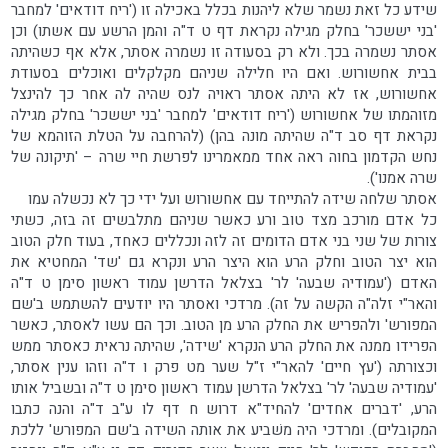
שידע כל זאת נשמר שלא ליהנות בכלל באכילה זו ('ריח דודאים' למחבר
'בני יששכר' בחלק מגילה נקראת דף ט ד"ה והמן הרשע עם אשתו) וכן
אסתר נשמרה בכך. ולא רק בסעודה זו נשמרה אסתר, אלא אף כשהיתה
בבית אחשורוש. ואם היו חלילה שניהם מקלקלים ואוכלים בסעודת
אחשורוש, אז לא היתה אסתר ראויה לנס שהיה לה אחר כך להינצל
מזוהמתו של אחשורוש ('ריח דודאים' למחבר 'בני יששכר' בחלק מגילה
נקראת דף סב ד"ה שהיתה מונה בהן) (להרחבה על הטלת הזוהמא של
נחש הקדמון בחוה ראה אחד ממאמרינו לפרשת חיי שרה – 'תיקונה של
שרה אמנו').
אסתר שלחה שידה להתייחד עם אחשורוש ועל ידי כך לא נכשלה עמו
כל אדם מורכב מצד טוב ורע כאשר שניהם מתלבשים זה בזה, כשתי
צורות של שני בני אדם הדומים זה לזה ונכללים כאחד, בעוד חלק הטוב
הוא יצר הטוב וחלק הרע הוא היצר הרע ונקרא גם 'שד' המחטיא את
האדם ('עמודיה שבעה' לר' בצלאל הדרשן עמוד ראשון סימן ט ד"ה
והאר"י זלה"ה הקשה על זה). מרדכי ואסתר היו יודעים להשתמש ב'שם
המפורש' ולהפריש את החלק הרע מן הטוב. וכך הם עשו לאסתר, כאשר
הפרידו ממנה את החלק הרע הנקרא 'שידה', שהיתה נראית כאסתר ממש
וכצורתה ('עץ חיים' להאר"י ז"ל שער מט פרק ו ד"ה וזהו ענין אסתר,
'עמודיה שבעה' לר' בצלאל הדרשן עמוד ראשון סימן ט ד"ה ובשביל אותו
הרע, 'דברים אחדים' להחיד"א דרוש ח דף לו ע"ב ד"ה והנה כתבו
המקובלים). ומרדכי היה משׁביע את אותה השידה ב'שם המפורש' ללכת