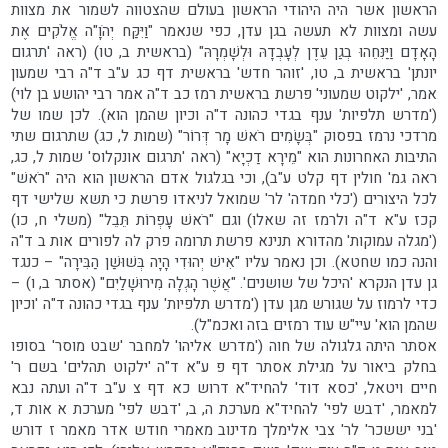
הראשון אשר היה היהודי הראשון בעולם שהצטווה לשמור את מצוות
עשה ומצוות לא תעשה בגן עדן, כפי שנאמר "וַיִּקַּח יְהֹוָ"ה אֱלֹקִים אֶת
הָאָדָם וַיַּנִּחֵהוּ בְגַן עֵדֶן לְעָבְדָהּ וּלְשָׁמְרָהּ" (בראשית ב, טו) (ראה 'תרגום
יונתן' בראשית ב, טו, 'זוהר חדש' בראשית דף כג ע"ב ד"ה רבי שמעון
אמר, 'ילקוט שמעוני' פרשת בראשית רמז כב ד"ה אמר רבי יהושע בן לוי)
('מדרש תלפיות' ענף בגדי כהונה ד"ה וכיון שהמן הוא). לכן שמו של
מרדכי נרמז בפסוק "בְּשָׂמִים רֹאשׁ מָר דְּרוֹר" (שמות ל, כג) שתרגום שתי
התיבות האחרונות הוא "מֵירָא דַכְיָא" (ראה 'תרגום אונקלוס' שמות ל, כג,
ראה גמ' חולין דף קלט ע"ב), וכי בגלגול אדם הראשון הוא היה "רֹאשׁ"
לכל היצורים ('כלי חמדה' לר' שמואל לניאדו פרשת כי תשא שלישי דף
קכז ע"א ד"ה ולרמז זה שאלו) וגם "רֹאשׁ עָפְרוֹת תֵּבֵל" (משלי ח, כו)
('מגלה עמוקות' מהדורא תנינא פרשת תרומה פרק לה לפורים אות ב ד"ה
והנה כמו שחטא). וכן נאמר עליו "אִישׁ יְהוּדִי הָיָה בְּשׁוּשַׁן הַבִּירָה" – כנגד
גן עדן הנקרא 'היכל של שושנים'. "אֲשֶׁר הָגְלָה מִירוּשָׁלַיִם" (אסתר ב, ו) –
כדי לרמוז על שגורש מגן עדן ('מדרש תלפיות' ענף בגדי כהונה ד"ה 'וכיון
שהמן הוא' עיי"ש עוד רמזים בזה ואכמ"ל).
אסתר היתה גלגולה של חוה ('מדרש אליהו' למחבר 'שבט מוסר' בסופו
בחלק ביאור על מגילת אסתר דף פ ע"א ד"ה 'ילקוט תהלים' בשם ר'
חיים ויטאל, 'כסא דוד' להחיד"א דרוש כא דף צ ע"ב ד"ה ועתה נבא
למאמר, 'דבש לפי' להחיד"א מערכת ה, ב, 'דבש לפי' מערכת א אות ד,
'בני יששכר' לר' צבי אלימלך מדינוב מאמרי חודש אדר מאמר ז דורש