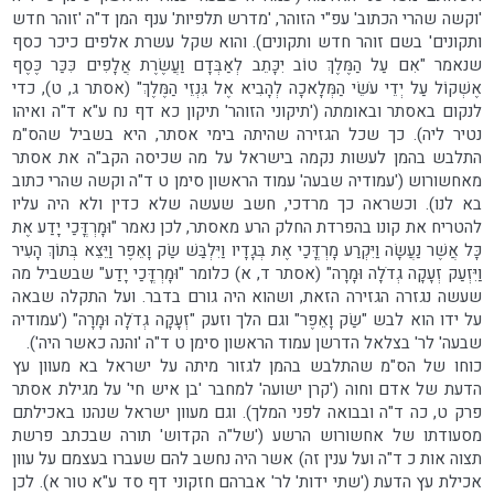
'וקשה שהרי הכתוב' עפ"י הזוהר, 'מדרש תלפיות' ענף המן ד"ה 'זוהר חדש
ותקונים' בשם זוהר חדש ותקונים). והוא שקל עשרת אלפים כיכר כסף
שנאמר "אִם עַל הַמֶּלֶךְ טוֹב יִכָּתֵב לְאַבְּדָם וַעֲשֶׂרֶת אֲלָפִים כִּכַּר כֶּסֶף
אֶשְׁקוֹל עַל יְדֵי עֹשֵׂי הַמְּלָאכָה לְהָבִיא אֶל גִּנְזֵי הַמֶּלֶךְ" (אסתר ג, ט), כדי
לנקום באסתר ובאומתה ('תיקוני הזוהר' תיקון כא דף נח ע"א ד"ה ואיהו
נטיר ליה). כך שכל הגזירה שהיתה בימי אסתר, היא בשביל שהס"מ
התלבש בהמן לעשות נקמה בישראל על מה שכיסה הקב"ה את אסתר
מאחשורוש ('עמודיה שבעה' עמוד הראשון סימן ט ד"ה וקשה שהרי כתוב
בא לנו). וכשראה כך מרדכי, חשב שעשה שלא כדין ולא היה עליו
להטריח את קונו בהפרדת החלק הרע מאסתר, לכן נאמר "וּמָרְדֳּכַי יָדַע אֶת
כָּל אֲשֶׁר נַעֲשָׂה וַיִּקְרַע מָרְדֳּכַי אֶת בְּגָדָיו וַיִּלְבַּשׁ שַׂק וָאֵפֶר וַיֵּצֵא בְּתוֹךְ הָעִיר
וַיִּזְעַק זְעָקָה גְדֹלָה וּמָרָה" (אסתר ד, א) כלומר "וּמָרְדֳּכַי יָדַע" שבשביל מה
שעשה נגזרה הגזירה הזאת, ושהוא היה גורם בדבר. ועל התקלה שבאה
על ידו הוא לבש "שַׂק וָאֵפֶר" וגם הלך וזעק "זְעָקָה גְדֹלָה וּמָרָה" ('עמודיה
שבעה' לר' בצלאל הדרשן עמוד הראשון סימן ט ד"ה 'והנה כאשר היה').
כוחו של הס"מ שהתלבש בהמן לגזור מיתה על ישראל בא מעוון עץ
הדעת של אדם וחוה ('קרן ישועה' למחבר 'בן איש חי' על מגילת אסתר
פרק ט, כה ד"ה ובבואה לפני המלך). וגם מעוון ישראל שנהנו באכילתם
מסעודתו של אחשורוש הרשע ('של"ה הקדוש' תורה שבכתב פרשת
תצוה אות כ ד"ה ועל ענין זה) אשר היה נחשב להם שעברו בעצמם על עוון
אכילת עץ הדעת ('שתי ידות' לר' אברהם חזקוני דף סד ע"א טור א). לכן