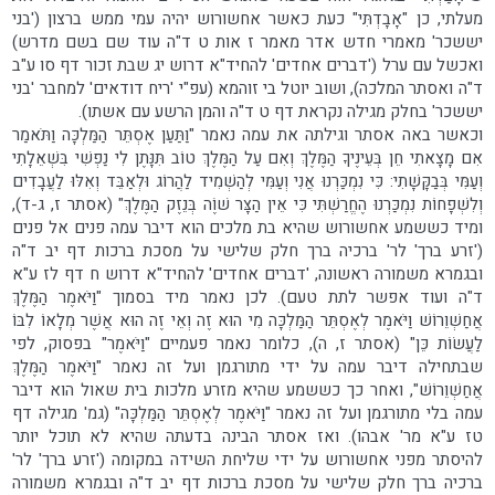
מעלתי, כן "אָבָדְתִּי" כעת כאשר אחשורוש יהיה עמי ממש ברצון ('בני
יששכר' מאמרי חדש אדר מאמר ז אות ט ד"ה עוד שם בשם מדרש)
ואכשל עם ערל ('דברים אחדים' להחיד"א דרוש יג שבת זכור דף סו ע"ב
ד"ה ואסתר המלכה), ושוב יוטל בי זוהמא (עפ"י 'ריח דודאים' למחבר 'בני
יששכר' בחלק מגילה נקראת דף ט ד"ה והמן הרשע עם אשתו).
וכאשר באה אסתר וגילתה את עמה נאמר "וַתַּעַן אֶסְתֵּר הַמַּלְכָּה וַתֹּאמַר
אִם מָצָאתִי חֵן בְּעֵינֶיךָ הַמֶּלֶךְ וְאִם עַל הַמֶּלֶךְ טוֹב תִּנָּתֶן לִי נַפְשִׁי בִּשְׁאֵלָתִי
וְעַמִּי בְּבַקָּשָׁתִי: כִּי נִמְכַּרְנוּ אֲנִי וְעַמִּי לְהַשְׁמִיד לַהֲרוֹג וּלְאַבֵּד וְאִלּוּ לַעֲבָדִים
וְלִשְׁפָחוֹת נִמְכַּרְנוּ הֶחֱרַשְׁתִּי כִּי אֵין הַצָּר שׁוֶֹה בְּנֵזֶק הַמֶּלֶךְ" (אסתר ז, ג-ד),
ומיד כששמע אחשורוש שהיא בת מלכים הוא דיבר עמה פנים אל פנים
('זרע ברך' לר' ברכיה ברך חלק שלישי על מסכת ברכות דף יב ד"ה
ובגמרא משמורה ראשונה, 'דברים אחדים' להחיד"א דרוש ח דף לז ע"א
ד"ה ועוד אפשר לתת טעם). לכן נאמר מיד בסמוך "וַיֹּאמֶר הַמֶּלֶךְ
אֲחַשְׁוֵרוֹשׁ וַיֹּאמֶר לְאֶסְתֵּר הַמַּלְכָּה מִי הוּא זֶה וְאֵי זֶה הוּא אֲשֶׁר מְלָאוֹ לִבּוֹ
לַעֲשׂוֹת כֵּן" (אסתר ז, ה), כלומר נאמר פעמיים "וַיֹּאמֶר" בפסוק, לפי
שבתחילה דיבר עמה על ידי מתורגמן ועל זה נאמר "וַיֹּאמֶר הַמֶּלֶךְ
אֲחַשְׁוֵרוֹשׁ", ואחר כך כששמע שהיא מזרע מלכות בית שאול הוא דיבר
עמה בלי מתורגמן ועל זה נאמר "וַיֹּאמֶר לְאֶסְתֵּר הַמַּלְכָּה" (גמ' מגילה דף
טז ע"א מר' אבהו). ואז אסתר הבינה בדעתה שהיא לא תוכל יותר
להיסתר מפני אחשורוש על ידי שליחת השידה במקומה ('זרע ברך' לר'
ברכיה ברך חלק שלישי על מסכת ברכות דף יב ד"ה ובגמרא משמורה