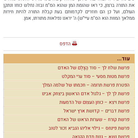
את התורה ברצון, כי ראו שהומת המן שהוא הס"מ ובזה נחלש כוחו ונתקן
העולם, ועל כן הם חוזרים לקדמותם בעת קבלת התורה להיות חירות
ממלאך המוות הוא הס"מ עיי"ש) ה' יראנו נפלאות מתורתו, אמן.
הדפס
עוד...
פרשת שלח לך – סוד הַצֶּלֶם של האדם
פרשת מטות מסעי – סוד ערי המקלט
הפטרת פרשת תרומה – חכמתו של שלמה המלך
פרשת לך לך – גלגול אדם הראשון ביצחק אבינו
פרשת ויצא – כוחן העצום של הדמעות
פרשת דברים – קדושת ארץ ישראל
פרשת קורח – שערות הראש של האדם
פרשת פינחס – גילוי אליהו הנביא זכור לטוב
פרשת נשא – גנות מדת הקנאה