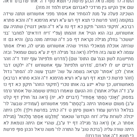
התורה לר' משה נראל הכהן פרשת כי תשא סוף ד"ה 'אחר שדברנו' וראה
שם איך הקיש בין מרדכי לאברהם אבינו ולמד זה מזה).
השכינה פעלה על מנת להסתיר את אסתר מפני אחשורוש ונתנה שידה
במקומה (זוהר פרשת כי תצא דף רעו ע"א רעיא מהימנא ד"ה והכא סתרא
רברבא, 'תיקוני הזוהר' תיקון כא דף נח ע"א ד"ה ומאן דנטיר) שתהיה עם
אחשורוש, ובה הוא הטיל את זוהמתו (עפ"י 'ריח דודאים' למחבר 'בני
יששכר' בחלק מגילה נקראת דף סב ד"ה שהיתה מונה בהן). והיא גם זו
שהיתה אוכלת ממאכלי החזיר שהיה אחשורוש מגיש לה, ואילו אסתר
עצמה לא נגעה בזה חלילה (ראה גמ' מגילה דף יג ע"א בשם שמואל. ובזה
מתיישבת לשון הגמ' עם התוס' שם) ('מדרש תלפיות' ענף יחוד ד"ה זוהר
דברים יש לו לאדם, 'מדרש תלפיות' ענף אחשורוש ד"ה ילקוט דבר
אחר). לכן 'אסתר' נקראה בשמה על שה' יתברך עשה לה 'הסתר' גדול
(זוהר פרשת כי תצא דף רעו ע"א רעיא מהימנא ד"ה והכא סתרא רברבא)
מאחשורוש, כך שלא ייגע בה אותו נוכרי ('תיקוני הזוהר' תיקון כא דף נז
ע"ב ד"ה ועליה אתמר). וזה הטעם שאמרו רבותינו ששמה של אסתר נרמז
בפסוק "וְאָנֹכִי הַסְתֵּר אַסְתִּיר" (דברים לא, יח) (ראה גמ' חולין דף קלט
ע"ב) משום שאסתר היתה ב"הַסְתֵּר" מפני אחשורוש ('עמודיה שבעה' לר'
בצלאל הדרשן עמוד ראשון סימן ט ד"ה כתיב בפרשת וילך). ולכן היתה
יכולה לשרות עליה 'רוח הקודש' שנאמר "וַתִּלְבַּשׁ אֶסְתֵּר מַלְכוּת" (מגילת
אסתר ה, א) (ראה גמ' מגילה דף יד ע"ב), שהרי אם היתה נטמאת לא
היתה שורה עליה ('ברכת טוב' על התורה לר' משה נראל הכהן סוף פרשת
כי תשא ד"ה אחר שדברנו).