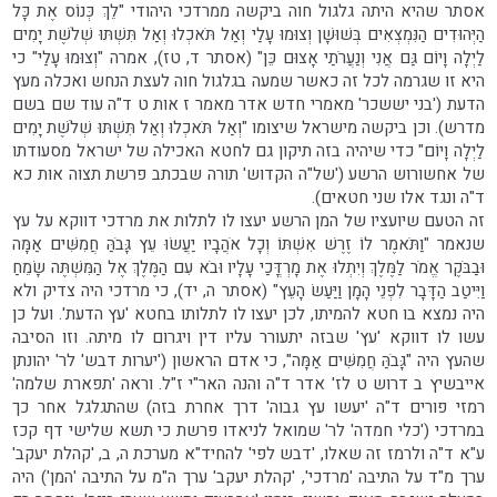
אסתר שהיא היתה גלגול חוה ביקשה ממרדכי היהודי "לֵךְ כְּנוֹס אֶת כָּל
הַיְּהוּדִים הַנִּמְצְאִים בְּשׁוּשָׁן וְצוּמוּ עָלַי וְאַל תֹּאכְלוּ וְאַל תִּשְׁתּוּ שְׁלֹשֶׁת יָמִים
לַיְלָה וָיוֹם גַּם אֲנִי וְנַעֲרֹתַי אָצוּם כֵּן" (אסתר ד, טז), אמרה "וְצוּמוּ עָלַי" כי
היא זו שגרמה לכל זה כאשר שמעה בגלגול חוה לעצת הנחש ואכלה מעץ
הדעת ('בני יששכר' מאמרי חדש אדר מאמר ז אות ט ד"ה עוד שם בשם
מדרש). וכן ביקשה מישראל שיצומו "וְאַל תֹּאכְלוּ וְאַל תִּשְׁתּוּ שְׁלֹשֶׁת יָמִים
לַיְלָה וָיוֹם" כדי שיהיה בזה תיקון גם לחטא האכילה של ישראל מסעודתו
של אחשורוש הרשע ('של"ה הקדוש' תורה שבכתב פרשת תצוה אות כא
ד"ה ונגד אלו שני חטאים).
זה הטעם שיועציו של המן הרשע יעצו לו לתלות את מרדכי דווקא על עץ
שנאמר "וַתֹּאמֶר לוֹ זֶרֶשׁ אִשְׁתּוֹ וְכָל אֹהֲבָיו יַעֲשׂוּ עֵץ גָּבֹהַּ חֲמִשִּׁים אַמָּה
וּבַבֹּקֶר אֱמֹר לַמֶּלֶךְ וְיִתְלוּ אֶת מָרְדֳּכַי עָלָיו וּבֹא עִם הַמֶּלֶךְ אֶל הַמִּשְׁתֶּה שָׂמֵחַ
וַיִּיטַב הַדָּבָר לִפְנֵי הָמָן וַיַּעַשׂ הָעֵץ" (אסתר ה, יד), כי מרדכי היה צדיק ולא
היה נמצא בו חטא להמיתו, לכן יעצו לו לתלותו בחטא 'עץ הדעת'. ועל כן
עשו לו דווקא 'עץ' שבזה יתעורר עליו דין ויגרום לו מיתה. וזו הסיבה
שהעץ היה "גָּבֹהַּ חֲמִשִּׁים אַמָּה", כי אדם הראשון ('יערות דבש' לר' יהונתן
אייבשיץ ב דרוש ט לז' אדר ד"ה והנה האר"י ז"ל. וראה 'תפארת שלמה'
רמזי פורים ד"ה 'יעשו עץ גבוה' דרך אחרת בזה) שהתגלגל אחר כך
במרדכי ('כלי חמדה' לר' שמואל לניאדו פרשת כי תשא שלישי דף קכז
ע"א ד"ה ולרמז זה שאלו, 'דבש לפי' להחיד"א מערכת ה, ב, 'קהלת יעקב'
ערך מ"ד על התיבה 'מרדכי', 'קהלת יעקב' ערך ה"מ על התיבה 'המן') היה