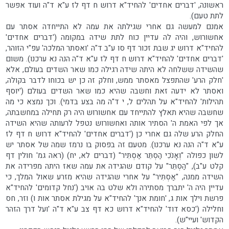
ראשונה, 'דברים אחדים' להחיד"א דרוש ח דף לז ע"א ד"ה ועוד אפשר
לתת טעם).
אמנם למעשה גם אחרי שגילתה את עמה לא התייחדה אסתר עם
אחשורוש, והיה לה עדיין כוח לתת שידה במקומה ('דברים אחדים'
להחיד"א דרוש יג שבת זכור דף סו ע"ב ד"ה 'ואסתר המלכה' עפ"י הזוהר,
'דברים אחדים' להחיד"א דרוש ח דף לז ע"א ד"ה הנה נא ערכנו). משום
שהשידה ששלחה לא היתה שידה רגילה כמו שאר השדים בעולם, אלא
'חלק הרע' שהתפצל מאסתר ממש, וחלק זה כן יש בכוחו לדבר בקולה,
ואסתר לא ידעה זאת וחשבה שהיא כמו שאר השדים בעולם ('יוסף
תהילות' להחיד"א על תהלים ל, י ד"ה מה בצע בדמי). וכך נמצא כי מה
שחשבה שהיא תאלץ להתייחד עם אחשורוש היה רק תחילה במחשבתה,
אך לפי האמת ה' הסתיר אותה ואחשורוש נטפל לרעותה שהיא השידה
החלק הרע שלה גם אחרי כן ('דברים אחדים' להחיד"א דרוש ח דף לז
ע"א ד"ה הנה נא ערכנו). מטעם זה בפסוק בו נרמז שמה של אסתר יש
לשון כפולה "וְאָנֹכִי הַסְתֵּר אַסְתִּיר" (דברים לא, יח) (ראה גמ' חולין דף
קלט ע"ב), "הַסְתֵּר" על קודם שהגידה את עמה שאז היתה מפרידה את
השידה ממנה, "אַסְתִּיר" על אחרי שהגידה שהיא מזרע שאול המלך, כי
עדיין היה ה' יתברך מסתירה ולא שלט בה אויב ('נחל קדומים' להחיד"א
פרשת וילך אות ג, 'חומת אנך' להחיד"א על מגילת אסתר אות ו) וזר, חס
וחלילה ('כסא דוד' להחיד"א דרוש כא דף צב ע"א ד"ה 'ועל דרך הזהר
הקדוש' ועיי"ש).