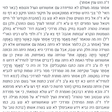
ד"ה וזהו ענין אסתר).
אסתר עצמה מעולם לא התייחדה עם אחשורוש הערל והטמא ('באר לחי
רואי' לר' צבי הירש שפירא ממונקאטש על תיקוני הזוהר תיקון כא דף נח
ע"א ד"ה אל בית הנשים שני) והוא לא נגע בה ('מחברת הקודש' לר' חיים
ויטאל שער הפורים דף נו ע"א ד"ה 'ונחזור לענין' בשם הזוהר), ולכן גם
נשארה טהורה לשבת בחיק בעלה מרדכי ('אהבת דוד' להחיד"א בחלק
השמטות הנקרא 'עבותות אהבה' דף צא ע"ב ד"ה ולפי מ"ש רבינו האר"י
ז"ל). וזה מה שנאמר "וְאֶת מַאֲמַר מָרְדֳּכַי אֶסְתֵּר עֹשָׂה כַּאֲשֶׁר הָיְתָה בְאָמְנָה
אִתּוֹ" (אסתר ב, כ), כלומר אסתר לא היתה באמת עם אחשורוש אלא רק
השידה שזה חלק הרע שבה, אבל עם מרדכי היא באמת היתה וזה הכוונה
"כַּאֲשֶׁר הָיְתָה בְאָמְנָה אִתּוֹ" שהיתה עמו באמיתות, מה שאין כן עם
אחשורוש שלפי האמת לא היתה עמו ('דברים אחדים' להחיד"א דרוש ח
דף לו ע"ב ד"ה והנה כתבו המקובלים). וכל זה היה כי "מַאֲמַר מָרְדֳּכַי
אֶסְתֵּר עֹשָׂה" שקיימה את מה שמרדכי מסר בידה שמות קודש להביא
שידה במקומה. לכן אסתר היתה מותרת לגמרי למרדכי בעלה ('כסא דוד'
להחיד"א דרוש כא דף צא ע"ב ד"ה 'והרב כתנות אור' בשם הרב כותנות
אור) והיתה נמצאת בחיקו (זוהר פרשת כי תצא דף רעו ע"א רעיא מהימנא
ד"ה והכא סתרא רברבא) ואומרת לו "דע שלא נטמאתי, כי אני מפרדת
הרע שבטוב ואני טהורה" ('מראית העין' להחיד"א על מסכת מגילה דף
יו"ד ד"ה תחת הסרפד). ומרדכי ידע שאחשורוש לא נגע בה, כמו
שאברהם היה נביא וידע שאבימלך לא נגע בשרה אשתו ('ברכת טוב' על