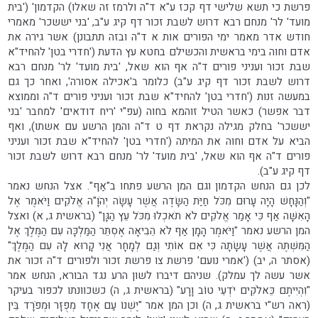
פרשת כי תשא שלישי דף קכז ע"א ד"ה ולרמז זה שאלו) הקדמון' ('בית
מועד' לר' מנחם רבא דרוש לשבת זכור דף קיג ע"ב, 'בני יששכר' מאמרי
חודש אדר מאמר ימי הפורים אות א ד"ה ובזה תתבונן) אשר גירה את
אדם וחוה בימי בראשית והכשילם בחטא עץ הדעת ('חדרי בטן' להחיד"א
שבת זכור ועניני פורים ד"ה אף הוא שאל, 'בית מועד' לר' מנחם רבא
דרוש לשבת זכור דף קיג ע"ב) כלומר ב'אכילה אסורה', ואחר כך גם
במעשה זנות ('חדרי בטן' להחיד"א שבת זכור ועניני פורים ד"ה וממוצא
דבר אפשר) כאשר הטיל זוהמא בחוה (עפ"י 'ריח דודאים' למחבר 'בני
יששכר' בחלק מגילה נקראת דף ט ד"ה והמן הרשע עם אשתו), ואף
הביא על אדם וחוה את המיתה ('חדרי בטן' להחיד"א שבת זכור ועניני
פורים ד"ה אף הוא שאל, 'בית מועד' לר' מנחם רבא דרוש לשבת זכור
דף קיג ע"ב).
לכן גם הנחש הקדמון וגם המן הרשע פתחו ב"אַף". אצל הנחש נאמר
"וְהַנָּחָשׁ הָיָה עָרוּם מִכֹּל חַיַּת הַשָּׂדֶה אֲשֶׁר עָשָׂה יְהֹוָ"ה אֱלֹקִים וַיֹּאמֶר אֶל
הָאִשָּׁה אַף כִּי אָמַר אֱלֹקִים לֹא תֹאכְלוּ מִכֹּל עֵץ הַגָּן" (בראשית ג, א) ואצל
המן הרשע נאמר "וַיֹּאמֶר הָמָן אַף לֹא הֵבִיאָה אֶסְתֵּר הַמַּלְכָּה עִם הַמֶּלֶךְ אֶל
הַמִּשְׁתֶּה אֲשֶׁר עָשָׂתָה כִּי אִם אוֹתִי וְגַם לְמָחָר אֲנִי קָרוּא לָהּ עִם הַמֶּלֶךְ"
(אסתר ה, יב) ('אמרי נועם' פרשת צו פרשת זכור ולפורים ד"ה זכור את
אשר עשה לך עמלק). שניהם דיברו לשון הרע נגד הבורא, הנחש אמר
"וִהְיִיתֶם כֵּאלֹקִים יֹדְעֵי טוֹב וָרָע" (בראשית ג, ה) כשכוונתו לכפור בעיקר
(ראה רש"י בראשית ג, ה) וכן המן אמר "יֶשְׁנוֹ עַם אֶחָד מְפֻזָּר וּמְפֹרָד בֵּין