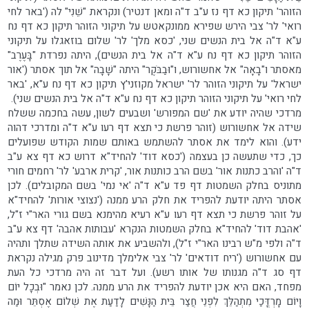
הזוהר' תיקון כא דף נז ע"ב ד"ה ומאן דנטיר) ונקראת "שֵׁנִי" לה ('באר לחי
רואי' לר' צבי הירש שפירא ממונקאטש על תיקוני הזוהר תיקון כא דף נח
ע"א ד"ה אל בית הנשים שני, 'כסא מלך' לר' שלום בוזאגלו על תיקוני
הזוהר תיקון כא דף נח ע"א ד"ה אל בית הנשים), היתה נפרדת "בָּעֶרֶב"
מאסתר ו"בָאָה" אל אחשורוש, ו"וּבַבֹּקֶר" היתה "שָׁבָה" אל תוך אסתר ('אור
ישראל' על תיקוני הזוהר לר' ישראל מקוזני'ץ תיקון כא דף נח ע"א, 'באר
לחי רואי' על תיקוני הזוהר תיקון כא דף נח ע"א ד"ה אל בית הנשים שני).
מרדכי שהיה יודע את 'שם המפורש' ושבעים לשון, עשה בחכמה ששלח
שידה אל אחשורוש (זוהר פרשת כי תצא דף רעו ע"א ד"ה ומדרכי דהוה
ידע). והוא לימד את אסתר להשתמש באותם שמות הקודש שפועלים
כך, כדי שתעשה כן בעצמה ('כסא דוד' להחיד"א דרוש כא דף צא ע"ב
ד"ה 'והרב כתנות אור' בשם הרב כותנות אור, 'קרית ארבע' לר' רחמים חורי
מתוניס בחלק השמטות דף פד ע"א ד"ה 'אי נמי' בשם המקובלים). לכן
אסתר היתה יודעת להפריד את חלק הרע ממנה ('נצוצי אורות' להחיד"א
על זוהר פרשת כי תצא דף רעו ע"א רעיא מהימנא בשם גורי האר"י ז"ל,
'אהבת דוד' להחיד"א בחלק השמטות הנקרא 'עבותות אהבה' דף צא ע"ב
ד"ה ולפי מ"ש רבינו האר"י ז"ל), ולהשביע את אותה השידה שתלך ותהיה
עם אחשורוש ('ריח דודאים' לר' צבי אלימלך מדינוב פרק מגילה נקראת
דף סג ד"ה מגנותו של אותו רשע). ועל דבר זה היה מרדכי כל העת
מפחד, האם היא אכן יודעת להפריד את הרע ממנה. לכן נאמר "וּבְכָל יוֹם
וָיוֹם מָרְדֳּכַי מִתְהַלֵּךְ לִפְנֵי חֲצַר בֵּית הַנָּשִׁים לָדַעַת אֶת שְׁלוֹם אֶסְתֵּר וּמַה