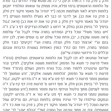
חלק ב פרק טז ד"ה ואלו זכינו), כי כל מה שהוא עתיד לחדש כבר נחרת
על הלוחות הראשונים ברמז נפלא, והיה ממתין עד שאותו התלמיד יתבונן
בלוחות ויוציא לאור תעלומות חכמה ('יד יהודה' על מאמר חיקור דין חלק
ב פרק טז אות כג). אך לדבר זה כבר לא הועילו הלוחות השניים ('יד
יהודה' על מאמר חיקור דין חלק ב פרק טז אות יח אות כב) (וראה 'גבול
בנימין' לר' בנימין הכהן בחלק א' דרוש ב למעלת הצדיקים דף ג' ע"ב ד"ה
'ויש במס' משלי' שכל צדיק המחדש בתורה עתיד לקבל ש"י עולמות
(ראה משנה עוקצין ג, יב), והיות שכל עולם יש בו שמים וארץ, לכן יהיה
בהם ש"י 'ארצות' כנגד חלק הנגלה בתורה וש"י 'רקיעים' כנגד חלק
הנסתר בתורה, ויחד הם כת"ר כמנין האותיות בעשרת הדברות שבהם
נכללים כל חידושי התורה עיי"ש).
ישראל שחטאו לא זכו לקבל את הלוחות הראשונים השלמים (הרמ"ד
וואלי פרשת כי תשא על הפסוק 'והלוחות מעשה אלקים'), לפיכך נגזר
עליהם שיצטרכו ללמוד תורה בכל טורח ודוחק העולם (הרמ"ד וואלי
פרשת כי תשא על הפסוק 'והלוחות מעשה אלקים', 'זרע שמשון' לר'
שמשון נחמני פרשת כי תשא דף פט ע"א טור א ד"ה מדרש ילקוט, 'גבול
בנימין' לר' בנימין הכהן חלק א' סוף דרוש ס' פרשת פרה דף קיו ע"ב ד"ה
נחזור לעניננו) מתוך טלטול וטירוף הדעת וחוסר מזונות ('זרע שמשון' לר'
שמשון נחמני פרשת כי תשא דף פט ע"א טור א ד"ה מדרש ילקוט).
ובמקום שילמדו על ידי שיהיו צופים בלוחות הברית, הם צריכים עמל
ויגיעת השׂכל ('יד יהודה' על מאמר חיקור דין חלק ב פרק טז אות כד ד"ה
ושועתינו), וגם זה מתוך שכחה של התורה (עפ"י 'קהלת יעקב' לר' יעקב