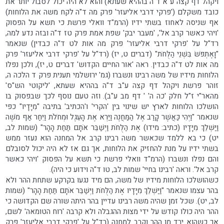
ויקהל דף קצה ע"א ד"ה בההיא שעתא) והוא לא היה יכול לסבול יותר את
כובד משקלם ('פרקי דרבי אליעזר' פרק מה ד"ה לקח משה את הלוחות)
אף שניסה לאחוז בשתי ידיו (הרמ"ד וואלי פרשת כי תשא על הפסוק
'ויהי כאשר קרב אל', 'מעבר יבק' שפת אמת פרק טז ד"ה ובזה נדע למה,
רד"ל על 'פרקי דרבי אליעזר' פרק מה אות לט ד"ה כבדין) שנאמר
"וָאֶתְפֹּשׂ בִּשְׁנֵי הַלֻּחֹת" (דברים ט, יז) (רד"ל על 'פרקי דרבי אליעזר' פרק
מה אות לט ד"ה כבדין. ראה 'אור החיים הקדוש' דברים ט, יז), ולכן נפלו
הלוחות מידיו של משה רבינו ונשברו (גמ' ירושלמי תענית פרק ד הלכה ה,
זוהר פרשת ויקהל דף קצה ע"ב ד"ה בההיא שעתא, 'ליקוטי הש"ס'
מהאר"י ז"ל חלק 'כה ה' ' דף מב ע"ב). וזה טעם נוסף לכך שבפסוק בו
הושלכו הלוחות לארץ יש שינוי בין 'הקרי' ו'הכתיב' בתיבה "מִיָּדָיו" כפי
שנאמר "וַיְהִי כַּאֲשֶׁר קָרַב אֶל הַמַּחֲנֶה וַיַּרְא אֶת הָעֵגֶל וּמְחֹלֹת וַיִּחַר אַף מֹשֶׁה
וַיַּשְׁלֵךְ מִיָּדָיו (כתיב: מידו) אֶת הַלֻּחֹת וַיְשַׁבֵּר אֹתָם תַּחַת הָהָר" (שמות לב,
יט) כי בא ללמד שכאשר משה רבינו קרב אל המחנה הוא נעזר ממש
בשתי ידיו על מנת להחזיק את הלוחות, אך גם אז לא היה יכול לסובלם
והם נפלו ונשברו (הרמ"ד וואלי פרשת כי תשא על הפסוק 'ויהי כאשר
קרב אל'. וראה 'רבינו בחיי' שמות לב, טו ד"ה וידוע כי היה).
כשהושלכו הלוחות מידיו של משה, הם מיד נגעו בקרקע שתחת ההר ולא
בהר עצמו שנאמר "וַיַּשְׁלֵךְ מִיָּדָיו אֶת הַלֻּחֹת וַיְשַׁבֵּר אֹתָם תַּחַת הָהָר" (שמות
לב, יט). שכל זמן שהיה משה רבינו עדיין בהר היתה שורה שם הקדושה כי
ההר היה כולו קודש על ידי מצות ההגבלה ולא קרבה 'רוח הטומאה' לשם,
אך כשהוא ירד מן ההר וקרב למחנה (רד"ל על 'פרקי דרבי אליעזר' פרק