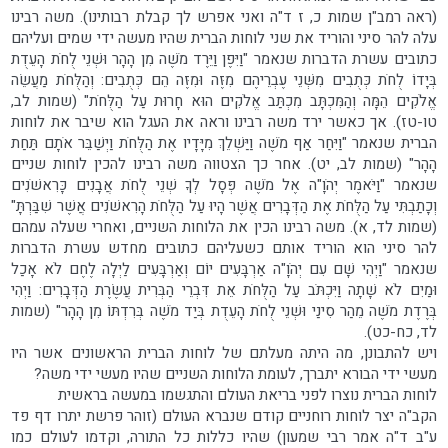
(ראה רמב"ן שמות כ, ז ד"ה ואני אפרש לך קבלת רבותינו). משה רבינו
עלה להר סיני והוריד את שני לוחות הברית שהיו מעשה ידי שמים ועליהם
כתובים עשרת הדברות שנאמר "וַיִּפֶן וַיֵּרֶד מֹשֶׁה מִן הָהָר וּשְׁנֵי לֻחֹת הָעֵדֻת
בְּיָדוֹ לֻחֹת כְּתֻבִים מִשְּׁנֵי עֶבְרֵיהֶם מִזֶּה וּמִזֶּה הֵם כְּתֻבִים: וְהַלֻּחֹת מַעֲשֵׂה
אֱלֹקִים הֵמָּה וְהַמִּכְתָּב מִכְתַּב אֱלֹקִים הוּא חָרוּת עַל הַלֻּחֹת" (שמות לב,
טו-טז). אך כאשר ירד משה רבינו וראה את העגל הוא שיבר את לוחות
הברית שנאמר "וַיִּחַר אַף מֹשֶׁה וַיַּשְׁלֵךְ מִיָּדָיו אֶת הַלֻּחֹת וַיְשַׁבֵּר אֹתָם תַּחַת
הָהָר" (שמות לב, יט). אחר כך הצטווה משה רבינו להכין לוחות שניים
שנאמר "וַיֹּאמֶר יְהֹוָ"ה אֶל מֹשֶׁה פְּסָל לְךָ שְׁנֵי לֻחֹת אֲבָנִים כָּרִאשֹׁנִים
וְכָתַבְתִּי עַל הַלֻּחֹת אֶת הַדְּבָרִים אֲשֶׁר הָיוּ עַל הַלֻּחֹת הָרִאשֹׁנִים אֲשֶׁר שִׁבַּרְתָּ"
(שמות לד, א). משה רבינו הכין את הלוחות השניים, ואחרי שעלה עמהם
להר סיני הוא הוריד אותם כשעליהם כתובים מחדש עשרת הדברות
שנאמר "וַיְהִי שָׁם עִם יְהֹוָ"ה אַרְבָּעִים יוֹם וְאַרְבָּעִים לַיְלָה לֶחֶם לֹא אָכַל
וּמַיִם לֹא שָׁתָה וַיִּכְתֹּב עַל הַלֻּחֹת אֵת דִּבְרֵי הַבְּרִית עֲשֶׂרֶת הַדְּבָרִים: וַיְהִי
בְּרֶדֶת מֹשֶׁה מֵהַר סִינַי וּשְׁנֵי לֻחֹת הָעֵדֻת בְּיַד מֹשֶׁה בְּרִדְתּוֹ מִן הָהָר" (שמות
לד, כח-כט).
ויש להתבונן, מה היתה מעלתם של לוחות הברית הראשונים אשר היו
מעשי ידי הבורא יתברך, לעומת הלוחות השניים שהיו מעשי ידי משה?
לוחות הברית נוצרו לפני בריאת העולם והתגשמו במעשה בראשית
הקב"ה יצר לוחות רוחניים קודם שנברא העולם (זוהר פרשת יתרו דף פד
ע"ב ד"ה אמר רבי שמעון) שהיו כללות כל התורה, וקדמו לעולם כמו