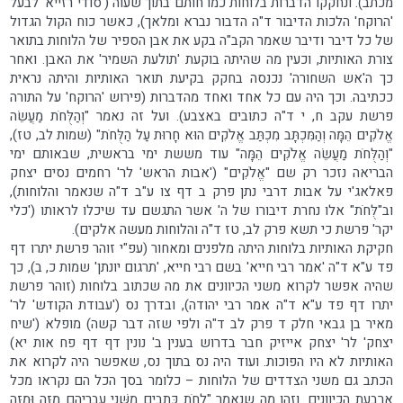
מכתב). ונחקקו הדברות בלוחות כמו חותם בתוך שעוה ('סודי רזייא' לבעל
'הרוקח' הלכות הדיבור ד"ה הדבור נברא ומלאך), כאשר כוח הקול הגדול
של כל דיבר ודיבר שאמר הקב"ה בקע את אבן הספיר של הלוחות בתואר
צורת האותיות, וכעין מה שהיתה בוקעת 'תולעת השמיר' את האבן. ואחר
כך ה'אש השחורה' נכנסה בחקק בקיעת תואר האותיות והיתה נראית
ככתיבה. וכך היה עם כל אחד ואחד מהדברות (פירוש 'הרוקח' על התורה
פרשת עקב ח, י ד"ה כתובים באצבע). ועל זה נאמר "וְהַלֻּחֹת מַעֲשֵׂה
אֱלֹקִים הֵמָּה וְהַמִּכְתָּב מִכְתַּב אֱלֹקִים הוּא חָרוּת עַל הַלֻּחֹת" (שמות לב, טז),
"וְהַלֻּחֹת מַעֲשֵׂה אֱלֹקִים הֵמָּה" עוד מששת ימי בראשית, שבאותם ימי
הבריאה נזכר רק שם "אֱלֹקִים" ('אבות הראש' לר' רחמים נסים יצחק
פאלאג'י על אבות דרבי נתן פרק ב דף צו ע"ב ד"ה שנאמר והלוחות),
וב"לֻּחֹת" אלו נחרת דיבורו של ה' אשר התגשם עד שיכלו לראותו ('כלי
יקר' פרשת כי תשא פרק לב, טז ד"ה והלוחות מעשה אלקים).
חקיקת האותיות בלוחות היתה מלפנים ומאחור (עפ"י זוהר פרשת יתרו דף
פד ע"א ד"ה 'אמר רבי חייא' בשם רבי חייא, 'תרגום יונתן' שמות כ, ב), כך
שהיה אפשר לקרוא משני הכיוונים את מה שכתוב בלוחות (זוהר פרשת
יתרו דף פד ע"א ד"ה אמר רבי יהודה), ובדרך נס ('עבודת הקודש' לר'
מאיר בן גבאי חלק ד פרק לב ד"ה ולפי שזה דבר קשה) מופלא ('שיח
יצחק' לר' יצחק אייזיק חבר בדרוש בענין ב' נונין דף דף פח אות יא)
האותיות לא היו הפוכות. ועוד היה נס בתוך נס, שאפשר היה לקרוא את
הכתב גם משני הצדדים של הלוחות – כלומר בסך הכל הם נקראו מכל
ארבעת הכיוונים. וזהו מה שנאמר "לֻחֹת כְּתֻבִים מִשְּׁנֵי עֶבְרֵיהֶם מִזֶּה וּמִזֶּה