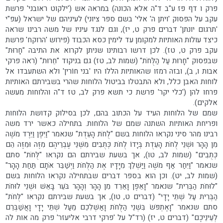
פרק ו דף פז ע"ב ד"ה אלא הכונה) במראה אש ('ילקוט ראובני' פרשת
עקב על הפסוק 'ויתן ה' אלי' בשם ספר ציוני) לעיניהם של ישראל (עפ"י
'תרגום יונתן' דברים פרק ט, יז), וגם לנגד עיניו של משה רבינו שראה
כיצד עולות האותיות למקומן עד לימין כסא הכבוד (פירוש 'הרוקח' פרשת
עקב פרק ט, טז). לכן דרשו רבותינו שניתן לקרוא את התיבה "חָרוּת"
שבפסוק "חָרוּת עַל הַלֻּחֹת" (שמות לב, טז) גם בניקוד "חֵרוּת" (ראה פרקי
אבות ו, ב), ובזה רמזו שהאותיות הללו היו 'בני חוֹרין' ולא השתעבדו אל
לוחות האבן כלל, ולא התבטלו בביטול הלוחות שהרי בשבירתם האותיות
פרחו להן ('כלי יקר' פרשת כי תשא פרק לב, טז ד"ה והלוחות מעשה
אלקים).
שמם של הלוחות העיד על הכתוב בהם, לכן בסילוק קדושת הלוחות
ופריחת האותיות השתנה שמם של הלוחות. בתחילה כאשר ירד משה
רבינו מהר סיני נקראו הלוחות בשם "לֻחֹת הָעֵדֻת" שנאמר "וַיִּפֶן וַיֵּרֶד מֹשֶׁה
מִן הָהָר וּשְׁנֵי לֻחֹת הָעֵדֻת בְּיָדוֹ לֻחֹת כְּתֻבִים מִשְּׁנֵי עֶבְרֵיהֶם מִזֶּה וּמִזֶּה הֵם
כְּתֻבִים" (שמות לב, טו), אך בשעת שבירתם הם נקראו "לֻּחֹת" סתם
שנאמר "וַיִּחַר אַף מֹשֶׁה וַיַּשְׁלֵךְ מִיָּדָיו אֶת הַלֻּחֹת וַיְשַׁבֵּר אֹתָם תַּחַת הָהָר"
(שמות לב, יט). וכן הוא בספר דברים שבתחילה נקראו הלוחות בשם
"לוּחֹת הַבְּרִית" שנאמר "וָאֵפֶן וָאֵרֵד מִן הָהָר וְהָהָר בֹּעֵר בָּאֵשׁ וּשְׁנֵי לוּחֹת
הַבְּרִית עַל שְׁתֵּי יָדָי" (דברים ט, טו), אך בשעת שבירתם נקראו "לֻּחֹת"
סתם שנאמר "וָאֶתְפֹּשׂ בִּשְׁנֵי הַלֻּחֹת וָאַשְׁלִכֵם מֵעַל שְׁתֵּי יָדָי וָאֲשַׁבְּרֵם
לְעֵינֵיכֶם" (דברים ט, יז) (רד"ל על 'פרקי דרבי אליעזר' פרק מה אות לה