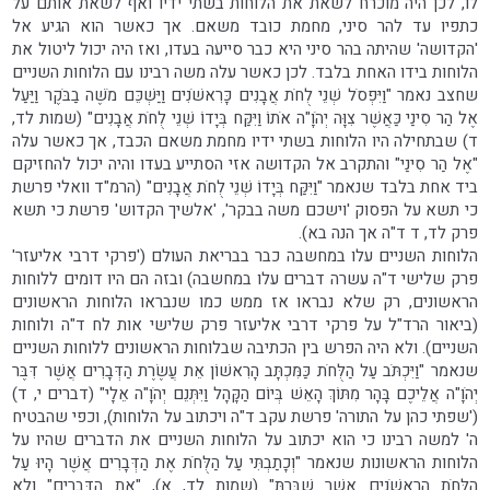
לו, לכן היה מוכרח לשאת את הלוחות בשתי ידיו ואף לשאת אותם על
כתפיו עד להר סיני, מחמת כובד משאם. אך כאשר הוא הגיע אל
'הקדושה' שהיתה בהר סיני היא כבר סייעה בעדו, ואז היה יכול ליטול את
הלוחות בידו האחת בלבד. לכן כאשר עלה משה רבינו עם הלוחות השניים
שחצב נאמר "וַיִּפְסֹל שְׁנֵי לֻחֹת אֲבָנִים כָּרִאשֹׁנִים וַיַּשְׁכֵּם מֹשֶׁה בַבֹּקֶר וַיַּעַל
אֶל הַר סִינַי כַּאֲשֶׁר צִוָּה יְהֹוָ"ה אֹתוֹ וַיִּקַּח בְּיָדוֹ שְׁנֵי לֻחֹת אֲבָנִים" (שמות לד,
ד) שבתחילה היו הלוחות בשתי ידיו מחמת משאם הכבד, אך כאשר עלה
"אֶל הַר סִינַי" והתקרב אל הקדושה אזי הסתייע בעדו והיה יכול להחזיקם
ביד אחת בלבד שנאמר "וַיִּקַּח בְּיָדוֹ שְׁנֵי לֻחֹת אֲבָנִים" (הרמ"ד וואלי פרשת
כי תשא על הפסוק 'וישכם משה בבקר', 'אלשיך הקדוש' פרשת כי תשא
פרק לד, ד ד"ה אך הנה בא).
הלוחות השניים עלו במחשבה כבר בבריאת העולם ('פרקי דרבי אליעזר'
פרק שלישי ד"ה עשרה דברים עלו במחשבה) ובזה הם היו דומים ללוחות
הראשונים, רק שלא נבראו אז ממש כמו שנבראו הלוחות הראשונים
(ביאור הרד"ל על פרקי דרבי אליעזר פרק שלישי אות לח ד"ה ולוחות
השניים). ולא היה הפרש בין הכתיבה שבלוחות הראשונים ללוחות השניים
שנאמר "וַיִּכְתֹּב עַל הַלֻּחֹת כַּמִּכְתָּב הָרִאשׁוֹן אֵת עֲשֶׂרֶת הַדְּבָרִים אֲשֶׁר דִּבֶּר
יְהֹוָ"ה אֲלֵיכֶם בָּהָר מִתּוֹךְ הָאֵשׁ בְּיוֹם הַקָּהָל וַיִּתְּנֵם יְהֹוָ"ה אֵלָי" (דברים י, ד)
('שפתי כהן על התורה' פרשת עקב ד"ה ויכתוב על הלוחות), וכפי שהבטיח
ה' למשה רבינו כי הוא יכתוב על הלוחות השניים את הדברים שהיו על
הלוחות הראשונות שנאמר "וְכָתַבְתִּי עַל הַלֻּחֹת אֶת הַדְּבָרִים אֲשֶׁר הָיוּ עַל
הַלֻּחֹת הָרִאשֹׁנִים אֲשֶׁר שִׁבַּרְתָּ" (שמות לד, א), "אֶת הַדְּבָרִים" ולא