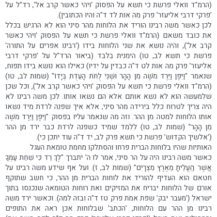
(הרמ"ד וואלי פרשת כי תשא על הפסוק 'ויהי כאשר קרב אל', רד"ל על
'פרקי דרבי אליעזר' פרק מה אות לד ד"ה והיו הכתובין).
לכן כאשר משה רבינו הוריד את הלוחות מהר סיני הוא לא הרגיש בכלל
את כובד משאם (הרמ"ד וואלי פרשת כי תשא על הפסוק 'ויהי כאשר
קרב אל'), והיה נושא את שני הלוחות בידו ('רבינו אפרים על התורה'
פרשת כי תשא לב, טו) הימנית בלבד (ביאור הרד"ל על 'פרקי דרבי
אליעזר' פרק מה אות לט ד"ה כבדין על ידיו) כאילו הוא נושא בידו תפוח,
שנאמר "וַיִּפֶן וַיֵּרֶד מֹשֶׁה מִן הָהָר וּשְׁנֵי לֻחֹת הָעֵדֻת בְּיָדוֹ" (שמות לב, טו)
(הרמ"ד וואלי פרשת כי תשא על הפסוק 'ויהי כאשר קרב אל'), וכל שכן
שלמעשה הוא לא נשא אותם אלא הם נשאו אותו. לכן משה רבינו לא
היה צריך לטרוח כלל בירידה מהר סיני, אלא איך שפנה לרדת מיד נשאו
אותו הלוחות למטה מן ההר. וזה מה שנאמר עליו בפסוק "וַיִּפֶן וַיֵּרֶד מֹשֶׁה
מִן הָהָר" (שמות לב, טו) ללמד שמיד כשפנה לרדת כבר ירד מן ההר
('אלשיך הקדוש' פרשת כי תשא פרק לב, יד ד"ה עוד יתכן כי).
האותיות שהיו בלוחות הברית פרחו והסתלקו מחמת טומאת העגל
כאשר משה רבינו היה על הר סיני, אמר לו ה' יתברך "לֶךְ רֵד כִּי שִׁחֵת עַמְּךָ
אֲשֶׁר הֶֽעֱלֵיתָ מֵאֶרֶץ מִצְרָיִם" (שמות לב, ז). ועל אף שידע משה רבינו על
חטאם הוא העדיף להוריד את לוחות הברית מן ההר, כי חשב שתוקף
אורם של הלוחות יבריח את המזיקים ואת רוחות הטומאה שנכנסו בתוך
ישראל ('מעבר יבק' שפת אמת פרק טז ד"ה ובזה למה). וכאשר ירד משה
רבינו מן ההר עם הלוחות, 'הכתב' שבלוחות אכן ראה את התופים