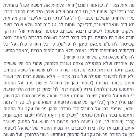
מה אות מא ד"ה שנאמר וישבר) וראו הלוחות את מעשה העגל בתחתית
ההר ('כלי יקר' שמות לב, טז ד"ה ומה שלא שבר) מיד פרח הכתב וכבדו
עליו הלוחות, והושלכו ונשברו (רד"ל על 'פרקי דרבי אליעזר' פרק מה אות
מא ד"ה שנאמר וישבר, 'כלי יקר' שמות לב, טז ד"ה 'ומה שלא שבר' בשם
הילקוט שמעוני) לששים ריבוא שברים, כמספר האותיות של דקדוקי
תורה אשר היו רמוזים בין כל דיבר ודיבר בעשרת הדברות (מאמר 'מאה
קשיטה' להרמ"ע מפאנו סימן לו עיי"ש), כי כל התורה כולה על כל
דקדוקיה ואותיותיה נכללו באורח פלא בתוך לוחות הברית ('מאמר הנפש'
להרמ"ע מפאנו חלק שלישי פרק שישי).
יש אומרים שלא מהנפילה עצמה נשברו הלוחות, שהרי הם היו עשויים
מאבן חזקה הנקראת סנפרינון, ועוד שהיה גודלם ששה על ששה טפחים
ולא יכלו להישבר מנפילה של גובה אדם – אלא שמשה רבינו הלך ושבר
אותם בכוונה מכוונת ('שפתי כהן על התורה' פרשת עקב על הפסוק
'ואתפוש בשני הלחת') בידיו ('פענח רזא' לר' יצחק בן יהודה הלוי פרשת
כי תשא על הפסוק 'וישבר אותם') אחרי שראה שפרחה מהם הקדושה,
והם נפלו לארץ ('כלי יקר' על התורה פרשת כי תשא פרק לב, טז ד"ה ומה
שלא, 'שפתי כהן על התורה' לר' מרדכי הכהן פרשת עקב על הפסוק
'ואתפוש בשני הלחת') שנאמר "וַיַּשְׁלֵךְ מִיָּדָיו אֶת הַלֻּחֹת וַיְשַׁבֵּר אֹתָם תַּחַת
הָהָר" (שמות לב, יט) ('פענח רזא' פרשת כי תשא על הפסוק 'וישבר
אותם'). וגם אז עלה בידו לשוברם רק מכוח החטא של ישראל ('שפתי
כהן על התורה' פרשת עקב על הפסוק 'ואתפוש בשני הלחות'). ועל מעשה