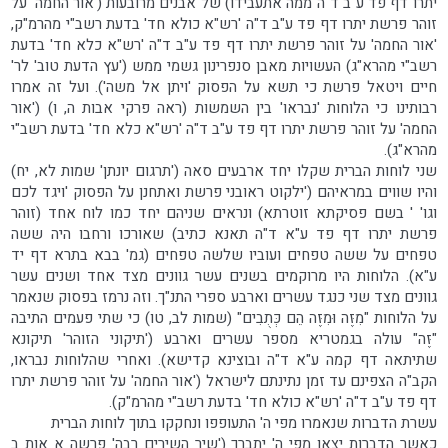
יתרו דף פד ע"ב ד"ה ממה אתעבידו) של אבנים מרובעות ('אור החמה' על
זוהר פרשת יתרו דף פד ע"ב ד"ה 'רש"א כולא חד' בדעת רשב"י מהרמ"ק,
'אור החמה' על זוהר פרשת יתרו דף פד ע"ב ד"ה 'רש"א כלא חד' בדעת
רשב"י מהרא"ג) העשויות מאבן סנפרינון גשמי ממש ('עץ הדעת טוב' לר'
חיים ויטאל פרשת כי תשא על הפסוק 'ויתן אל משה'). ועל זה אמרו
רבותינו כי הלוחות 'נבראו' בין השמשות (ראה פרקי אבות ה, ו) ('אור
החמה' על זוהר פרשת יתרו דף פד ע"ב ד"ה 'רש"א כלא חד' בדעת רשב"י
מהרא"ג).
שני לוחות הברית שקלו יחד ארבעים סאה ('תרגום יונתן' שמות לא, יח)
והיו שווים במראיהם ('ילקוט ראובני פרשת ואתחנן על הפסוק 'ויגד לכם
וגו' ' בשם פסיקתא זוטרתא) ונראים שניהם יחד כמו לוח אחד (זוהר
פרשת יתרו דף פד ע"א ד"ה תאנא כתיב) שאורכו ורחבו היה ששה
טפחים על ששה טפחים ועוביו שלשה טפחים (גמ' בבא בתרא דף יד
ע"א). הלוחות היו מרוקמים בשנים עשר גוונים מצד אחד ושנים עשר
גוונים מצד שני כנגד עשרים וארבע ספרי התנ"ך. וזה נרמז בפסוק שנאמר
על הלוחות "מִזֶּה וּמִזֶּה הֵם כְּתֻבִים" (שמות לב, טו) כי שתי פעמים התיבה
"זֶּה" עולה בגמטריא מספר עשרים וארבע ('תיקוני הזוהר' תיקונא
שתיתאה דף קמה ע"א ד"ה ובוצינא קדישא). ואחרי שהלוחות נבראו,
הקב"ה הצפינם עד זמן נתינתם לישראל ('אור החמה' על זוהר פרשת יתרו
דף פד ע"ב ד"ה 'רש"א כולא חד' בדעת רשב"י מהרמ"ק).
עשרת הדברות שנאמרו מפי ה' התעופפו ונחקקו בתוך לוחות הברית
כאשר הדברות יצאו מפי ה' יתברך ('שיר השירים רבה' פרשה א אות ב