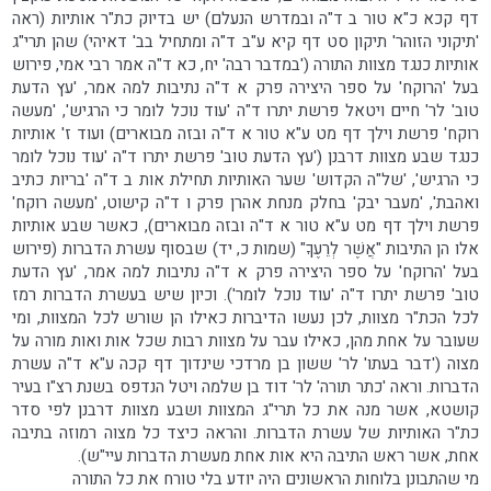
דף קכא כ"א טור ב ד"ה ובמדרש הנעלם) יש בדיוק כת"ר אותיות (ראה
'תיקוני הזוהר' תיקון סט דף קיא ע"ב ד"ה ומתחיל בב' דאיהי) שהן תרי"ג
אותיות כנגד מצוות התורה ('במדבר רבה' יח, כא ד"ה אמר רבי אמי, פירוש
בעל 'הרוקח' על ספר היצירה פרק א ד"ה נתיבות למה אמר, 'עץ הדעת
טוב' לר' חיים ויטאל פרשת יתרו ד"ה 'עוד נוכל לומר כי הרגיש', 'מעשה
רוקח' פרשת וילך דף מט ע"א טור א ד"ה ובזה מבוארים) ועוד ז' אותיות
כנגד שבע מצוות דרבנן ('עץ הדעת טוב' פרשת יתרו ד"ה 'עוד נוכל לומר
כי הרגיש', 'של"ה הקדוש' שער האותיות תחילת אות ב ד"ה 'בריות כתיב
ואהבת', 'מעבר יבק' בחלק מנחת אהרן פרק ו ד"ה קישוט, 'מעשה רוקח'
פרשת וילך דף מט ע"א טור א ד"ה ובזה מבוארים), כאשר שבע אותיות
אלו הן התיבות "אֲשֶׁר לְרֵעֶךָ" (שמות כ, יד) שבסוף עשרת הדברות (פירוש
בעל 'הרוקח' על ספר היצירה פרק א ד"ה נתיבות למה אמר, 'עץ הדעת
טוב' פרשת יתרו ד"ה 'עוד נוכל לומר'). וכיון שיש בעשרת הדברות רמז
לכל הכת"ר מצוות, לכן נעשו הדיברות כאילו הן שורש לכל המצוות, ומי
שעובר על אחת מהן, כאילו עבר על מצוות רבות שכל אות ואות מורה על
מצוה ('דבר בעתו' לר' ששון בן מרדכי שינדוך דף קכה ע"א ד"ה עשרת
הדברות. וראה 'כתר תורה' לר' דוד בן שלמה ויטל הנדפס בשנת רצ"ו בעיר
קושטא, אשר מנה את כל תרי"ג המצוות ושבע מצוות דרבנן לפי סדר
כת"ר האותיות של עשרת הדברות. והראה כיצד כל מצוה רמוזה בתיבה
אחת, אשר ראש התיבה היא אות אחת מעשרת הדברות עיי"ש).
מי שהתבונן בלוחות הראשונים היה יודע בלי טורח את כל התורה