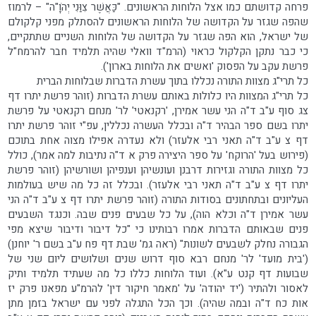
פרחה קדושתם כמו אצל הלוחות הראשונים. "כַּאֲשֶׁר צִוַּנִי יְהֹוָ"ה" – לרמוז
שהפה שגזר על הקדושה של הלוחות הראשונים להסתלק מפני קלקולם
של ישראל, הוא הפה שגזר על הקדושה של הלוחות השניים שתתקיים,
כי כבר נתקן הקלקול כראוי (הרמ"ד וואלי שהיה תלמיד חבר להרמח"ל
פרשת עקב על הפסוק 'ואשים את הלוחות בארון').
כל תרי"ג מצוות התורה נכללו בתוך עשרת הדברות שבלוחות הברית
כל תרי"ג המצוות היו כלולות באותם עשרת הדברות (זוהר פרשת יתרו דף
צג סוף ע"ב ד"ה הני עשר אמירן, 'רקנאטי' לר' מנחם רקנאטי על פרשת
יתרו בשם ספר הבהיר ד"ה ובכלל העשרה נכללין, עפ"י זוהר פרשת יתרו
דף צ ע"ב ד"ה תאני רבי אלעזר) ולא נעדרה אפילו מצוה אחת בתוכם
(פירוש בעל 'הרוקח' על ספר היצירה פרק א ד"ה נתיבות למה אמר), כולל
כל מצוות התורה וגזירות דרבנן ועונשיהן וענפיהן ושורשיהן (זוהר פרשת
יתרו דף צ ע"ב ד"ה תאני רבי אלעזר). ובכלל זה כל מה שיש בעולמות
העליונים ובתחתונים בסודות התורה (זוהר פרשת יתרו דף צ ע"ב ד"ה הני
עשר אמירן ד"ה וכלא הוה), על כל שבעים פנים שבה. וכנגד השבעים
פנים שבאותם הדברות אמרו רבותינו כי "כל דיבור ודיבור שיצא מפי
הגבורה נחלק לשבעים לשונות" (ראה גמ' שבת דף פח ע"ב בשם ר' יוחנן)
('בית מועד' לר' מנחם רבא סוף דרוש שנים ושלושים ליום שני של
שבועות דף קנט ע"א). ועוד הלוחות כללו כל מה שעתיד תלמיד ותיק
לאסור ולהתיר ('יד יהודה' על 'מאמר חיקור דין' להרמ"ע מפאנו פרק יז
אות כח ד"ה ובמה שהיה). וכך הכל התגלה לפני עם ישראל בזמן מתן