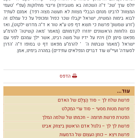
יולס ערך 'שכ' ד"ה השכחה בא משבירת) וריבוי מחלוקות (עפ"י 'טעמי
המצוות' לרבינו מנחם הבבלי מצוות לא תעשה מצוה רפד). אמנם לעתיד
לבוא בימות המשיח, ישראל יקבלו שכר כפול ומכופל על כל עמלם זה
('זרע שמשון' פרשת כי תשא דף פט ע"א טור א ד"ה מדרש ילקוט), ואז
גם הלוחות הראשונים יחזרו לקדמותם (מאמר 'מאה קשיטה' להרמ"ע
מפאנו סימן לו) ויהיו על ידיו של משה רבינו, אשר ילך עמהם לפני עם
ישראל ('מאמר שבתות ה' ' להרמ"ע מפאנו דף ט בסופו ד"ה 'הדרן
לסעודה' ועיי"ש עוד דברים הנפלאים עתידים) במהרה בימינו, אמן.
הדפס
עוד...
פרשת שלח לך – סוד הַצֶּלֶם של האדם
פרשת מטות מסעי – סוד ערי המקלט
הפטרת פרשת תרומה – חכמתו של שלמה המלך
פרשת לך לך – גלגול אדם הראשון ביצחק אבינו
פרשת ויצא – כוחן העצום של הדמעות