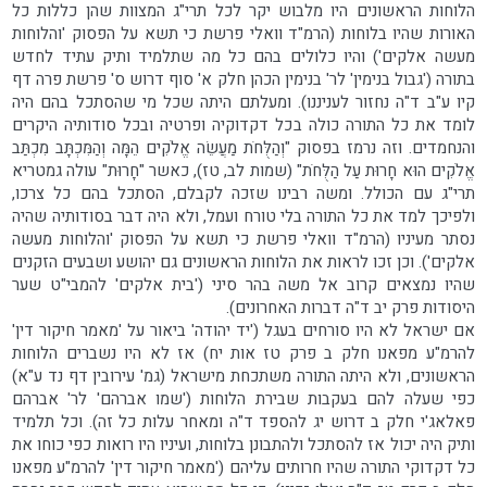
הלוחות הראשונים היו מלבוש יקר לכל תרי"ג המצוות שהן כללות כל
האורות שהיו בלוחות (הרמ"ד וואלי פרשת כי תשא על הפסוק 'והלוחות
מעשה אלקים') והיו כלולים בהם כל מה שתלמיד ותיק עתיד לחדש
בתורה ('גבול בנימין' לר' בנימין הכהן חלק א' סוף דרוש ס' פרשת פרה דף
קיו ע"ב ד"ה נחזור לעניננו). ומעלתם היתה שכל מי שהסתכל בהם היה
לומד את כל התורה כולה בכל דקדוקיה ופרטיה ובכל סודותיה היקרים
והנחמדים. וזה נרמז בפסוק "וְהַלֻּחֹת מַעֲשֵׂה אֱלֹקִים הֵמָּה וְהַמִּכְתָּב מִכְתַּב
אֱלֹקִים הוּא חָרוּת עַל הַלֻּחֹת" (שמות לב, טז), כאשר "חָרוּת" עולה גמטריא
תרי"ג עם הכולל. ומשה רבינו שזכה לקבלם, הסתכל בהם כל צרכו,
ולפיכך למד את כל התורה בלי טורח ועמל, ולא היה דבר בסודותיה שהיה
נסתר מעיניו (הרמ"ד וואלי פרשת כי תשא על הפסוק 'והלוחות מעשה
אלקים'). וכן זכו לראות את הלוחות הראשונים גם יהושע ושבעים הזקנים
שהיו נמצאים קרוב אל משה בהר סיני ('בית אלקים' להמבי"ט שער
היסודות פרק יב ד"ה דברות האחרונים).
אם ישראל לא היו סורחים בעגל ('יד יהודה' ביאור על 'מאמר חיקור דין'
להרמ"ע מפאנו חלק ב פרק טז אות יח) אז לא היו נשברים הלוחות
הראשונים, ולא היתה התורה משתכחת מישראל (גמ' עירובין דף נד ע"א)
כפי שעלה להם בעקבות שבירת הלוחות ('שמו אברהם' לר' אברהם
פאלאג'י חלק ב דרוש יג להספד ד"ה ומאחר עלות כל זה). וכל תלמיד
ותיק היה יכול אז להסתכל ולהתבונן בלוחות, ועיניו היו רואות כפי כוחו את
כל דקדוקי התורה שהיו חרותים עליהם ('מאמר חיקור דין' להרמ"ע מפאנו