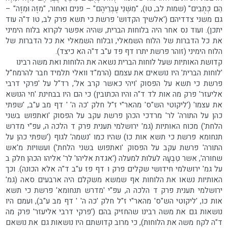
הֵם כְּתֻבִים" (שמות לב, טו), "מִשְּׁנֵי עֶבְרֵיהֶם" – פנים ואחור, "מִזֶּה וּמִזֶּה" –
גם משני צדדיהם ('אלשיך הקדוש' פרשת כי תשא פרק לב, טו ד"ה עוד
יתכן). ועוד נס אחר היה בלוחות הברית, שהיה אפשר לקרוא בלוח הימיני
את כל הדברות של הלוח השמאלי, ובלוח השמאלי את כל הדברות של
הלוח הימיני (זוהר פרשת יתרו דף פד ע"ב ד"ה הא כיצד).
קדושת האותיות שעל לוחות הברית נשאה את הלוחות ואת משה רבינו
'לוחות הברית' היו נושאים את עצמם (הרמ"ד וואלי תלמיד חבר להרמח"ל
פרשת כי תשא על הפסוק 'ויהי כאשר קרב אל', רד"ל על 'פרקי דרבי
אליעזר' פרק מה אות לד ד"ה והיו הכתובין) כי הם היו בבחינת 'חי הנושא
את עצמו' ('ליקוטי הש"ס' מהאר"י ז"ל חלק 'כה ה' ' דף מב ע"ב, 'שפתי
כהן על התורה' לר' מרדכי הכהן פרשת עקב על הפסוק 'ואתפוש בשני
הלחת') מכוח האותיות (גמ' ירושלמי תענית פרק ד הלכה ה, עפ"י מדרש
תנחומא פרשת כי תשא אות כו) שהיו כמו 'נשמה' לגוף ('שפתי כהן על
התורה' פרשת עקב על הפסוק 'ואתפוש בשני הלחת') ועשויות מ'אש
שחורה', אשר טִבְעָהּ לעלות למעלה ('אגדת אליהו' לר' אליהו הכהן חלק ב
על גמ' ירושלמי חידושי שקלים פרק ו דף פז ע"ב ד"ה אלא הכונה). וכך
האותיות נשאו את הלוחות אף שמשא משקלם היה ארבעים סאה (גמ'
ירושלמי תענית פרק ד הלכה ה, עפ"י 'מדרש תנחומא' פרשת כי תשא
אות כו, 'ליקוטי הש"ס' מהאר"י ז"ל חלק 'כה ה' ' דף מב ע"ב), ועמם היו
נושאות גם את משה רבינו שהחזיק בהם ('פרקי דרבי אליעזר' פרק מה
ד"ה לקח משה את הלוחות), כי מרוב קדושתם היו נושאות גם את נושאם