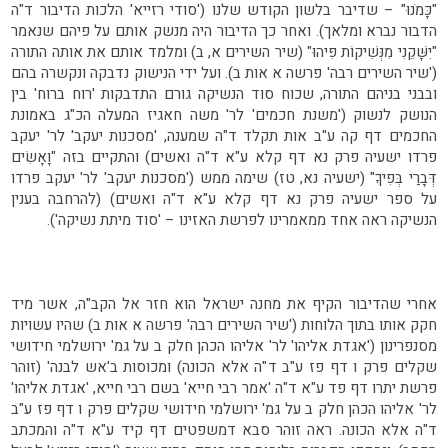
"כָּמֹנוּ" – שדיבר בלשון הקודש שלנו ('סודי רזייא' הלכות הדיבור ד"ה
הדבור נברא ומלאך). ואחר כך הדיבור היה מנשק אותם על פיהם שנאמר
"יִשָּׁקֵנִי מִנְּשִׁיקוֹת פִּיהוּ" (שיר השירים א, ב) ומלמד אותם את אותה התורה
('שיר השירים רבה' פרשה א אות ב). ועל ידי הנישוק נדבקה ונקשרה בהם
ובבני בניהם התורה, שכוח סוד הנשיקה גורם התדבקות 'רוח ברוח' בין
הנושק לנשוק ('משנת חכמים' לר' משה חאגיז המעלה הכ"ג באמונת
החכמים דף קה ע"ב אות תקלד ד"ה שמענה, 'מסכנות יעקב' לר' יעקב
פרדו ישעיה פרק נא דף קלא ע"א ד"ה ואשים) והתקיים בזה "וָאָשִׂים
דְּבָרַי בְּפִיךָ" (ישעיה נא, טז) שימה ממש ('מסכנות יעקב' לר' יעקב פרדו
על ספר ישעיה פרק נא דף קלא ע"א ד"ה ואשים) (להרחבה בענין
הנשיקה ראה אחד ממאמרינו לפרשת האזינו – 'סוד מיתת נשיקה').
אחרי שהדיבור הקיף את מחנה ישראל הוא חזר אל הקב"ה, אשר מיד
חקק אותו בתוך הלוחות ('שיר השירים רבה' פרשה א אות ב) שהיו עשויות
מסנפרינון ('אגדת אליהו' לר' אליהו הכהן חלק ב על גמ' ירושלמי חידושי
שקלים פרק ו דף פז ע"ב ד"ה אלא הכונה) ומכוסות ב'אש לבנה' (זוהר
פרשת יתרו דף פד ע"א ד"ה 'אמר רבי חייא' בשם רבי חייא, 'אגדת אליהו'
לר' אליהו הכהן חלק ב על גמ' ירושלמי חידושי שקלים פרק ו דף פז ע"ב
ד"ה אלא הכונה. ראה זוהר סבא דמשפטים דף קיד ע"א ד"ה והמכתב