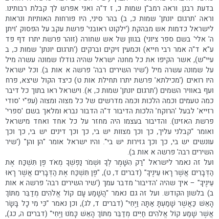
בדעת רבנן. וראה רמב"ן שמות כ, ז ד"ה ואני אפרש לך קבלת רבותינו.
וראה 'תרגום יונתן' שמות כ, ב) בהר סיני, היו פורחות האותיות ונראות
לישראל כדמות אש מבהקת ('ילקוט ראובני' פרשת עקב על הפסוק 'ויתן
ה' אלי' בשם ספר ציוני) בגוון של אש שחורה (זוהר פרשת יתרו דף פד
ע"א ד"ה אמר רבי חייא) וכמעין זיקים וברקים ('תרגום יונתן' שמות כ, ב
עיי"ש), אשר הקיפו את כל מחנה ישראל שהיה גודלו שמונה עשרה מיל
על שמונה עשרה מיל ('שיר השירים רבה' פרשה א אות ב). וכל ישראל
היו רואים ('מכילתא' פרשת יתרו תחילת אות ט) כיצד הקול שיצא, פרח
ועף באוויר השמים ('תרגום יונתן' שמות כ, א). וישראל ראו בתוך כל דיבר
כמה טעמים וכמה הלכות וכמה מדרשים של כל מצוה ומצוה (עפ"י 'סודי
רזייא' לבעל 'הרוקח' הלכות הדיבור ד"ה הדבור נברא ומלאך בשם 'ספרי'
פרשת האזינו). והדיבור בעצמו היה מחזר על כל אחד ואחד מישראל
ואומר "קבלני עליך, כך וכך מצוות יש בי, כך וכך דינים יש בי, כך וכך
עונשים יש בי, כך וכך גזירות יש בי". והיו ישראל אומר "הן והן" ('שיר
השירים רבה' פרשה א אות ב).
ועל זה נאמר לישראל "רַק הִשָּׁמֶר לְךָ וּשְׁמֹר נַפְשְׁךָ מְאֹד פֶּן תִּשְׁכַּח אֶת
הַדְּבָרִים אֲשֶׁר רָאוּ עֵינֶיךָ" (דברים ד, ט), "פֶּן תִּשְׁכַּח אֶת הַדְּבָרִים אֲשֶׁר רָאוּ
עֵינֶיךָ" – איך שהיה 'הדיבור' מדבר עמך ('שיר השירים רבה' פרשה א אות
ב) בלשון הקודש. ועל זה גם נאמר "הֲשָׁמַע עָם קוֹל אֱלֹהִים מְדַבֵּר מִתּוֹךְ
הָאֵשׁ כַּאֲשֶׁר שָׁמַעְתָּ אַתָּה וַיֶּחִי" (דברים ד, לג), וכן נאמר "כִּי מִי כָל בָּשָׂר
אֲשֶׁר שָׁמַע קוֹל אֱלֹהִים חַיִּים מְדַבֵּר מִתּוֹךְ הָאֵשׁ כָּמֹנוּ וַיֶּחִי" (דברים ה, כג),