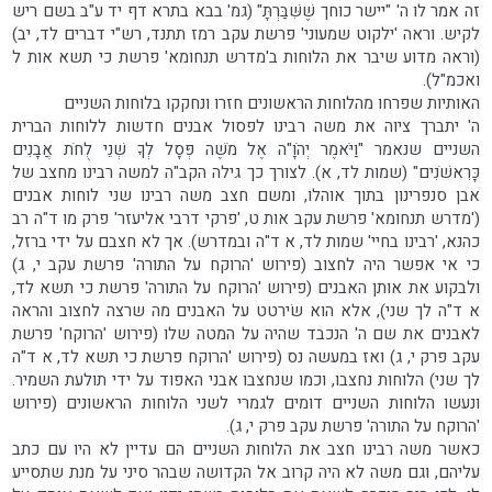
זה אמר לו ה' "יישר כוחך שֶׁשִּׁבַּרְתָּ" (גמ' בבא בתרא דף יד ע"ב בשם ריש
לקיש. וראה 'ילקוט שמעוני' פרשת עקב רמז תתנד, רש"י דברים לד, יב)
(וראה מדוע שיבר את הלוחות ב'מדרש תנחומא' פרשת כי תשא אות ל
ואכמ"ל).
האותיות שפרחו מהלוחות הראשונים חזרו ונחקקו בלוחות השניים
ה' יתברך ציוה את משה רבינו לפסול אבנים חדשות ללוחות הברית
השניים שנאמר "וַיֹּאמֶר יְהֹוָ"ה אֶל מֹשֶׁה פְּסָל לְךָ שְׁנֵי לֻחֹת אֲבָנִים
כָּרִאשֹׁנִים" (שמות לד, א). לצורך כך גילה הקב"ה למשה רבינו מחצב של
אבן סנפרינון בתוך אוהלו, ומשם חצב משה רבינו שני לוחות אבנים
('מדרש תנחומא' פרשת עקב אות ט, 'פרקי דרבי אליעזר' פרק מו ד"ה רב
כהנא, 'רבינו בחיי' שמות לד, א ד"ה ובמדרש). אך לא חצבם על ידי ברזל,
כי אי אפשר היה לחצוב (פירוש 'הרוקח על התורה' פרשת עקב י, ג)
ולבקוע את אותן האבנים (פירוש 'הרוקח על התורה' פרשת כי תשא לד,
א ד"ה לך שני), אלא הוא שׂירטט על האבנים מה שרצה לחצוב והראה
לאבנים את שם ה' הנכבד שהיה על המטה שלו (פירוש 'הרוקח' פרשת
עקב פרק י, ג) ואז במעשה נס (פירוש 'הרוקח פרשת כי תשא לד, א ד"ה
לך שני) הלוחות נחצבו, וכמו שנחצבו אבני האפוד על ידי תולעת השמיר.
ונעשו הלוחות השניים דומים לגמרי לשני הלוחות הראשונים (פירוש
'הרוקח על התורה' פרשת עקב פרק י, ג).
כאשר משה רבינו חצב את הלוחות השניים הם עדיין לא היו עם כתב
עליהם, וגם משה לא היה קרוב אל הקדושה שבהר סיני על מנת שתסייע