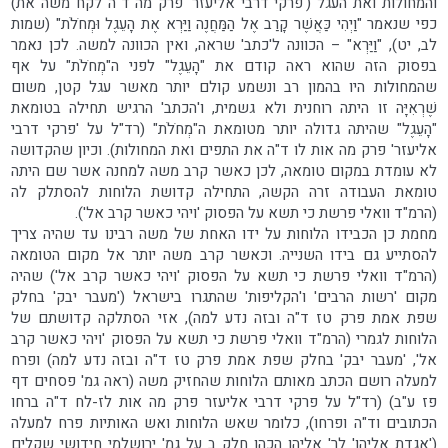
והמחולות ואת העגל ('פרקי דרבי אליעזר' פרק מה ד"ה לקח משה את)
כפי שנאמר "וַיְהִי כַּאֲשֶׁר קָרַב אֶל הַמַּחֲנֶה וַיַּרְא אֶת הָעֵגֶל וּמְחֹלֹת" (שמות
לב, יט), "וַיַּרְא" – הכוונה ל'כתב' שראה, ואין הכוונה למשה. לכן נאמר
בפסוק הזה שהוא ראה קודם את "הָעֵגֶל" לפני ה"מְחֹלֹת" על אף
שהמחולות היו בהמון רב ונשמע קולם יותר מאשר עגל קטן, משום
שֶׁרְאִיָּה זו היתה רוחנית ולא גשמית, ו'הכתב' הרגיש תחילה בטומאת
"הָעֵגֶל" שהיתה גדולה יותר מטומאת ה"מְחֹלֹת" (רד"ל על 'פרקי דרבי
אליעזר' פרק מה אות לו ד"ה את התפים ואת המחולות). וכיון שהקדושה
לא עומדת במקום טומאה, לכן כאשר קרב משה למחנה אשר שם היתה
טומאת העבודה זרה הקשה, התחילה קדושת הלוחות להסתלק לה
(הרמ"ד וואלי פרשת כי תשא על הפסוק 'ויהי כאשר קרב אל').
מחמת כן הכבידו הלוחות על ידו האחת של משה רבינו עד שהיה צריך
להסתייע גם בידו השנייה. וכאשר קרב משה יותר אל מקום הטומאה
(הרמ"ד וואלי פרשת כי תשא על הפסוק 'ויהי כאשר קרב אל') שהיה
מקום 'רשות הרבים' ו'הקליפות' שהתגרו בישראל ('מעבר יבק' בחלק
שפת אמת פרק טז ד"ה ובזה נדע למה), אזי הסתלקה קדושתם של
הלוחות לגמרי (הרמ"ד וואלי פרשת כי תשא על הפסוק 'ויהי כאשר קרב
אל', 'מעבר יבק' בחלק שפת אמת פרק טז ד"ה ובזה נדע למה) ופרח
למעלה רושם הכתב מאותם הלוחות שהחזיק משה (ראה גמ' פסחים דף
פז ע"ב) (רד"ל על פרקי דרבי אליעזר פרק מה אות לז-לח ד"ה ברחו
הכתובים וד"ה ופרחו), כלומר שאש הלוחות ואש האותיות פרח למעלה
('אגדת אליהו' לר' אליהו הכהן חלק ב על גמ' ירושלמי חידושי שקלים