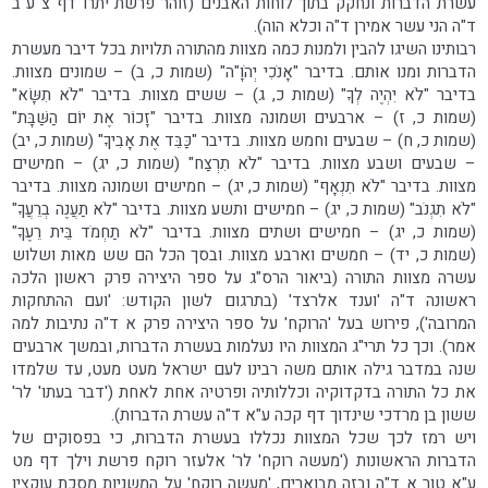
עשרת הדברות ונחקק בתוך לוחות האבנים (זוהר פרשת יתרו דף צ ע"ב
ד"ה הני עשר אמירן ד"ה וכלא הוה).
רבותינו השיגו להבין ולמנות כמה מצוות מהתורה תלויות בכל דיבר מעשרת
הדברות ומנו אותם. בדיבר "אָנֹכִי יְהֹוָ"ה" (שמות כ, ב) – שמונים מצוות.
בדיבר "לֹא יִהְיֶה לְךָ" (שמות כ, ג) – ששים מצוות. בדיבר "לֹא תִשָּׂא"
(שמות כ, ז) – ארבעים ושמונה מצוות. בדיבר "זָכוֹר אֶת יוֹם הַשַּׁבָּת"
(שמות כ, ח) – שבעים וחמש מצוות. בדיבר "כַּבֵּד אֶת אָבִיךָ" (שמות כ, יב)
– שבעים ושבע מצוות. בדיבר "לֹא תִרְצַח" (שמות כ, יג) – חמישים
מצוות. בדיבר "לֹא תִנְאָף" (שמות כ, יג) – חמישים ושמונה מצוות. בדיבר
"לֹא תִגְנֹב" (שמות כ, יג) – חמישים ותשע מצוות. בדיבר "לֹא תַעֲנֶה בְרֵעֲךָ"
(שמות כ, יג) – חמישים ושתים מצוות. בדיבר "לֹא תַחְמֹד בֵּית רֵעֶךָ"
(שמות כ, יד) – חמשים וארבע מצוות. ובסך הכל הם שש מאות ושלוש
עשרה מצוות התורה (ביאור הרס"ג על ספר היצירה פרק ראשון הלכה
ראשונה ד"ה 'וענד אלרצד' (בתרגום לשון הקודש: 'ועם ההתחקות
המרובה'), פירוש בעל 'הרוקח' על ספר היצירה פרק א ד"ה נתיבות למה
אמר). וכך כל תרי"ג המצוות היו נעלמות בעשרת הדברות, ובמשך ארבעים
שנה במדבר גילה אותם משה רבינו לעם ישראל מעט מעט, עד שלמדו
את כל התורה בדקדוקיה וכללותיה ופרטיה אחת לאחת ('דבר בעתו' לר'
ששון בן מרדכי שינדוך דף קכה ע"א ד"ה עשרת הדברות).
ויש רמז לכך שכל המצוות נכללו בעשרת הדברות, כי בפסוקים של
הדברות הראשונות ('מעשה רוקח' לר' אלעזר רוקח פרשת וילך דף מט
ע"א טור א ד"ה ובזה מבוארים, 'מעשה רוקח' על המשניות מסכת עוקצין