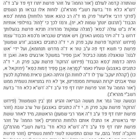
שהתורה קדמה לעולם ('אור החמה' על זוהר פרשת יתרו דף פד ע"ב ד"ה
'רש"א כלא חד' בדעת רשב"י מהרא"ג). לוחות אלו נבראו מן השמים
('פרקי דרבי אליעזר' פרק מו ד"ה רב כהנא אומר הלוחות) מתחת 'כסא
הכבוד' ('תרגום יונתן' שמות לא, יח), ורמז לכך כי 'לֻּחֹת' בחילופי אותיות
א"ת ב"ש עולה 'כסא' ('מגלה עמוקות' מהדורה תנינא פרשת בהעלותך
דרוש ב' ד"ה ויהי בנסוע הארון). ויש אומרים שנבראו מ'כסא הכבוד' עצמו
(פירוש 'הרוקח' פרשת עקב פרק ח, י ד"ה כתובים באצבע, 'זרע שמשון'
פרשת כי תשא דף פה ע"ב טור א ד"ה מדרש תנחומא), ועל ידי 'אש
לבנה' שנאצלה ממנה כביכול 'אבן ספיר' במשקל ארבעים סאה. ואבן זו
היתה כדמות 'כסא הכבוד' (פירוש 'הרוקח' פרשת עקב פרק ח, י ד"ה
כתובים באצבע) שעליו נאמר "כְּמַרְאֵה אֶבֶן סַפִּיר דְּמוּת כִּסֵּא" (יחזקאל א,
כו) ('קהלת יעקב' ערך לו ד"ה לוחות הן) והיתה האבן נראית מחולקת לכעין
שתי אבנים יקרות העשויות מסנפרינוּן, אך לא היו במציאות גשמית ממש
('אור החמה' על זוהר פרשת יתרו דף פד ע"ב ד"ה 'רש"א כלא חד' בדעת
רשב"י מהרא"ג).
ובשעה שה' גמר את מעשה הבריאה והגיע זמן 'בין השמשות' (פירוש
'הרוקח' פרשת עקב פרק ח, י ד"ה כתובים באצבע) של ערב שבת (זוהר
פרשת יתרו דף פד ע"ב ד"ה אמר רבי שמעון) הראשונה, מיד לאחר ששת
ימי בראשית, אז התגלו אותם הלוחות הרוחניים ('אור החמה' על זוהר
פרשת יתרו דף פד ע"ב ד"ה 'רש"א כולא חד' בדעת רשב"י מהרמ"ק)
והקב"ה 'נפח' בהם, עד שהם התפשטו לשני לוחות גשמיים (זוהר פרשת