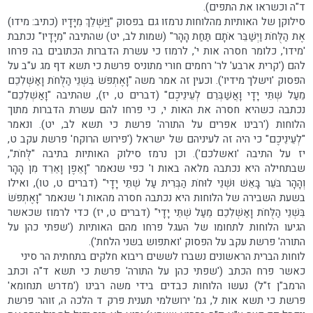
ד"ה וכשראו את התפים).
סילוקן של האותיות מהלוחות נרמזו גם בפסוק "וַיַּשְׁלֵךְ מִיָּדָיו (כתיב: מידו)
אֶת הַלֻּחֹת וַיְשַׁבֵּר אֹתָם תַּחַת הָהָר" (שמות לב, יט) שהתיבה "מִיָּדָיו" נכתבת
'מידו', כלומר חסרה אות י', לרמוז כי עשרת הדברות הכתובים בה פרחו
להם ('קרית ארבע' לר' רחמים חורי מתוניס פרשת כי תשא דף מג ע"ב על
הפסוק 'וישלך מידיו'). וכעין זה אמר משה "וָאֶתְפֹּשׂ בִּשְׁנֵי הַלֻּחֹת וָאַשְׁלִכֵם
מֵעַל שְׁתֵּי יָדָי וָאֲשַׁבְּרֵם לְעֵינֵיכֶם" (דברים ט, יז), שהתיבה "וָאַשְׁלִכֵם"
נכתבה כשהיא חסרה את האות י, כי פרחו להם עשרת הדברות מתוך
הלוחות ('רבינו אפרים על התורה' פרשת כי תשא לב, יט). ונאמר
"לְעֵינֵיכֶם" כי היה זה לעיניהם של ישראל ('פירוש הרוקח' פרשת עקב ט,
יז על התיבה 'ואשלכם'). וכן נרמז סילוק האותיות בתיבה "לֻּחֹת",
שבתחילה היא נכתבה מלאה באות ו' כפי שנאמר "וָאֵפֶן וָאֵרֵד מִן הָהָר
וְהָהָר בֹּעֵר בָּאֵשׁ וּשְׁנֵי לוּחֹת הַבְּרִית עַל שְׁתֵּי יָדָי" (דברים ט, טו), ואילו
בשעת השבירה של הלוחות היא נכתבה חסרה מהאות ו' שנאמר "וָאֶתְפֹּשׂ
בִּשְׁנֵי הַלֻּחֹת וָאַשְׁלִכֵם מֵעַל שְׁתֵּי יָדָי" (דברים ט, יז) כדי לרמוז שכאשר
הגיעו הלוחות לתחומו של העגל פרחו מהם האותיות ('שפתי כהן על
התורה' פרשת עקב על הפסוק 'ואתפוש בשני הלחת').
לוחות הברית הראשונים נשברו לששים ריבוא חלקים בתחתית הר סיני
כאשר פרח הכתב ('שפתי כהן על התורה' פרשת כי תשא ד"ה וכתב
הרמב"ן ז"ל) נעשו הלוחות כבדים בידי משה רבינו ('מדרש תנחומא'
פרשת כי תשא אות ל, גמ' ירושלמי תענית פרק ד הלכה ה, זוהר פרשת