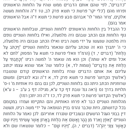
"כדברים", לפי שהם אותם הדברים ממש שהיו על הלוחות הראשונים
ופרחו מהם ('כלי יקר' פרשת כי תשא פרק לב, טז ד"ה והלוחות מעשה
אלקים, 'צרור המור' לר' אברהם סבע פרשת כי תשא ד"ה אבל הראשונים
אמר בהם).
כל ההבדל בין הלוחות הראשונים ללוחות השניים, שבלוחות הראשונים
גוף הלוחות וגם הכתב שבהם היה מלמעלה, ואילו בלוחות השניים גופם
היה מלמטה שנעשו על ידי משה רבינו ואילו הכתב שבהם היה מלמעלה,
כי ה' יתברך הוא זה שכתב עליהם שנאמר בלוחות השניים "וַיִּכְתֹּב עַל
הַלֻּחֹת" (דברים י, ד) (הרמ"ד וואלי פרשת כי תשא על הפסוק 'לחם לא
אכל ומים לא שתה'). וכן הוא מה שאמר ה' למשה רבינו "וְכָתַבְתִּי עַל
הַלֻּחֹת אֶת הַדְּבָרִים" (שמות לד, א) כלומר שה' אמר שהוא עצמו יכתוב
עליהם את אותם הדברים שהיו בלוחות הראשונים קודם שנשברו
('אלשיך הקדוש' פרשת כי תשא פרק לד, א ד"ה ובא להגזים). ומשום
שרוחניות הכתב היתה גם בלוחות השניים, לכן גם בהם היו אותיות מ' ו-ס'
תלויות בדרך נס (ראה גמ' שבת דף קד ע"א, מגילה דף ב ע"ב – ג ע"א)
('אלשיך הקדוש' פרשת כי תשא פרק לד, כז ד"ה וזה יתכן רמז).
מהלוחות השניים כבר לא פרחו האותיות, והם התקיימו ועמדו במקומם
בכל קדושתם, היות שכבר נהרס בניין הטומאה על ידי משה רבינו, ונעשה
דין בבוני העגל הרשעים ובעובדים שנגררו אחריהם. לכן נאמר על הלוחות
השניים "וָאֵפֶן וָאֵרֵד מִן הָהָר וָאָשִׂם אֶת הַלֻּחֹת בָּאָרוֹן אֲשֶׁר עָשִׂיתִי וַיִּהְיוּ שָׁם
כַּאֲשֶׁר צִוַּנִי יְהֹוָ"ה" (דברים י, ה), "וַיִּהְיוּ שָׁם" – כלומר שנשארו שם ולא