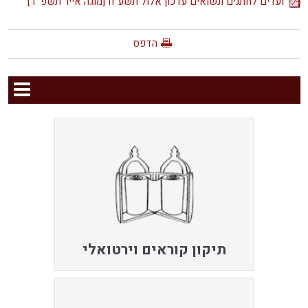
ועדים לחתנים ונשואים עדכון אלול תשע''ח [מוגה אייר תשפ''ד]
הדפס
תיקון קוראים וירטואלי