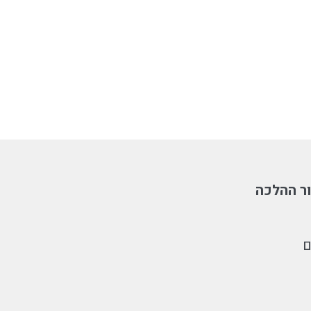
ר ההלכה
ם