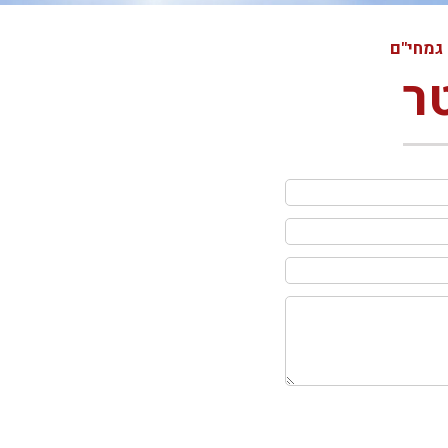
גמחי"ם
ר