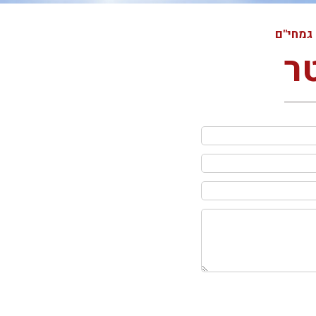
גמחי"ם
ר