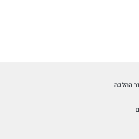
ר ההלכה
ם