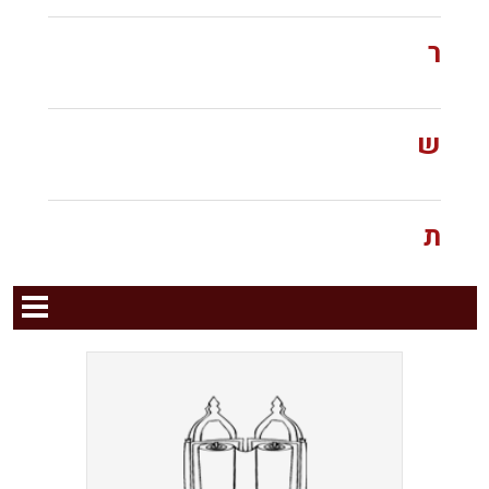
ר
ש
ת